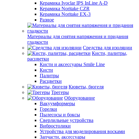
Керамика Ivoclar IPS InLine A-D
Керамика Noritake CZR
Керамика Noritake EX-3
Разное
Материалы для снятия напряжения и придания
гладкости
Средства для изоляции
Кисти, палитры,
расцветки
Кисти и аксессуары Smile Line
Кисти
Палитры
Расцветки
Кюветы, бюгеля
Трегеры
Оборудование
Вакуумформеры
Горелки
Пылесосы и боксы
Сверлильные устройства
Вибростолики
Устройства для моделирования восками
Запчасти, аксессуары