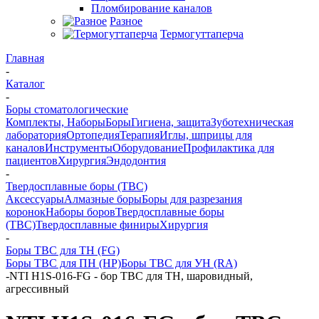
Пломбирование каналов
Разное
Термогуттаперча
Главная
-
Каталог
-
Боры стоматологические
Комплекты, Наборы
Боры
Гигиена, защита
Зуботехническая
лаборатория
Ортопедия
Терапия
Иглы, шприцы для
каналов
Инструменты
Оборудование
Профилактика для
пациентов
Хирургия
Эндодонтия
-
Твердосплавные боры (ТВС)
Аксессуары
Алмазные боры
Боры для разрезания
коронок
Наборы боров
Твердосплавные боры
(ТВС)
Твердосплавные финиры
Хирургия
-
Боры ТВС для ТН (FG)
Боры ТВС для ПН (HP)
Боры ТВС для УН (RA)
-
NTI H1S-016-FG - бор ТВС для ТН, шаровидный,
агрессивный