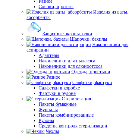
Разное
Слепки, протезы
Изделия из ваты,
абсорбенты
Защитные экраны, очки
Шапочки, бахилы
Наконечники для
аспирации
Адаптеры
Наконечники для пылесоса
Наконечники для слюноотсоса
Одежда, простыни
Разное
Салфетки, фартуки
Салфетки в коробке
Фартуки в рулоне
Стерилизация
Пакеты бумажные
Журналы
Пакеты комбинированные
Рулоны
Средства контроля стерилизации
Чехлы