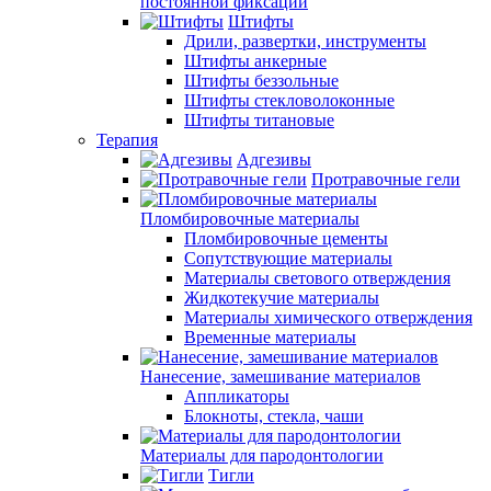
постоянной фиксации
Штифты
Дрили, развертки, инструменты
Штифты анкерные
Штифты беззольные
Штифты стекловолоконные
Штифты титановые
Терапия
Адгезивы
Протравочные гели
Пломбировочные материалы
Пломбировочные цементы
Сопутствующие материалы
Материалы светового отверждения
Жидкотекучие материалы
Материалы химического отверждения
Временные материалы
Нанесение, замешивание материалов
Аппликаторы
Блокноты, стекла, чаши
Материалы для пародонтологии
Тигли