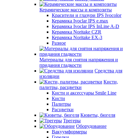
Керамические массы и композиты
Красители и глазури IPS Ivocolor
Керамика Ivoclar IPS e.max
Керамика Ivoclar IPS InLine A-D
Керамика Noritake CZR
Керамика Noritake EX-3
Разное
Материалы для снятия напряжения и
придания гладкости
Средства для
изоляции
Кисти,
палитры, расцветки
Кисти и аксессуары Smile Line
Кисти
Палитры
Расцветки
Кюветы, бюгеля
Трегеры
Оборудование
Вакуумформеры
Горелки