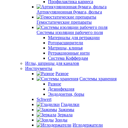
Профилактика кариеса
Артикуляционная бумага, фольга
Гемостатические препараты
Системы изоляции рабочего поля
Материалы для ретракции
Роторасширители
Матрицы, клинья
Ретракционные нити
Система Коффердам
Иглы, шприцы для каналов
Инструменты
Разное
Системы хранения
Разное
Дезинфекция
Эндодонтия, боры
Schwert
Гладилки
Зажимы
Зеркала
Зонды
Иглодержатели