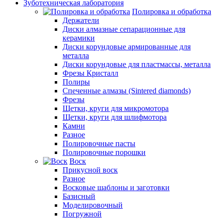
Зуботехническая лаборатория
Полировка и обработка
Держатели
Диски алмазные сепарационные для
керамики
Диски корундовые армированные для
металла
Диски корундовые для пластмассы, металла
Фрезы Кристалл
Полиры
Спеченные алмазы (Sintered diamonds)
Фрезы
Щетки, круги для микромотора
Щетки, круги для шлифмотора
Камни
Разное
Полировочные пасты
Полировочные порошки
Воск
Прикусной воск
Разное
Восковые шаблоны и заготовки
Базисный
Моделировочный
Погружной