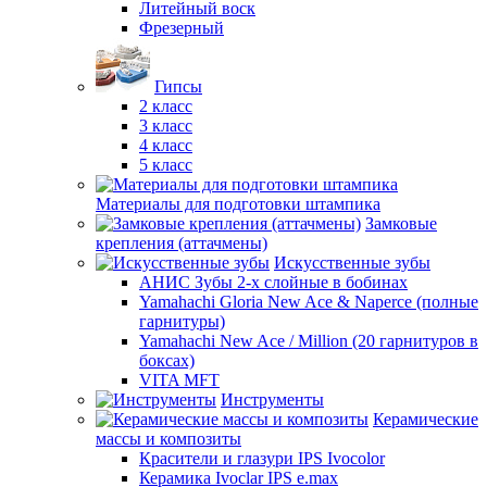
Литейный воск
Фрезерный
Гипсы
2 класс
3 класс
4 класс
5 класс
Материалы для подготовки штампика
Замковые
крепления (аттачмены)
Искусственные зубы
АНИС Зубы 2-х слойные в бобинах
Yamahachi Gloria New Ace & Naperce (полные
гарнитуры)
Yamahachi New Ace / Million (20 гарнитуров в
боксах)
VITA MFT
Инструменты
Керамические
массы и композиты
Красители и глазури IPS Ivocolor
Керамика Ivoclar IPS e.max