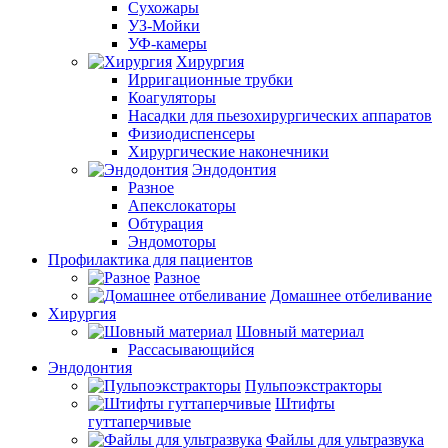
Сухожары
УЗ-Мойки
УФ-камеры
Хирургия
Ирригационные трубки
Коагуляторы
Насадки для пьезохирургических аппаратов
Физиодиспенсеры
Хирургические наконечники
Эндодонтия
Разное
Апекслокаторы
Обтурация
Эндомоторы
Профилактика для пациентов
Разное
Домашнее отбеливание
Хирургия
Шовный материал
Рассасывающийся
Эндодонтия
Пульпоэкстракторы
Штифты
гуттаперчивые
Файлы для ультразвука