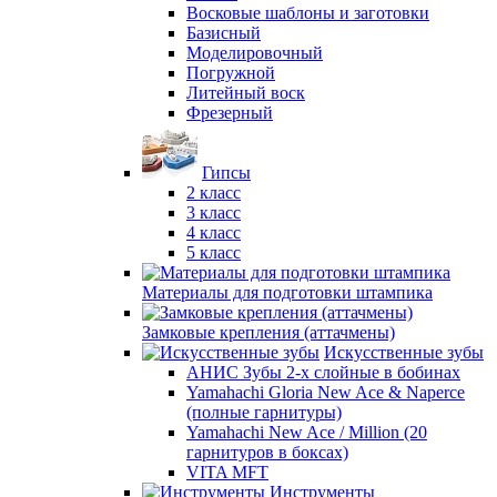
Восковые шаблоны и заготовки
Базисный
Моделировочный
Погружной
Литейный воск
Фрезерный
Гипсы
2 класс
3 класс
4 класс
5 класс
Материалы для подготовки штампика
Замковые крепления (аттачмены)
Искусственные зубы
АНИС Зубы 2-х слойные в бобинах
Yamahachi Gloria New Ace & Naperce
(полные гарнитуры)
Yamahachi New Ace / Million (20
гарнитуров в боксах)
VITA MFT
Инструменты