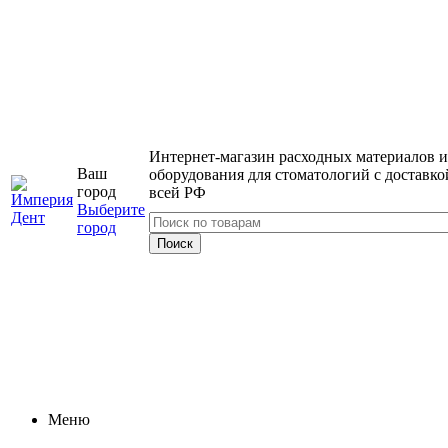
Интернет-магазин расходных материалов и
Ваш
оборудования для стоматологий с доставко
город
всей РФ
Выберите
город
Меню