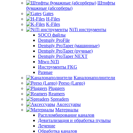
Штифты
бумажные (абсорберы)
Gates
H-Files
K-Files
NiTi инструменты
SOCO файлы
Dentsply ProFile
Dentsply ProTaper (машинные)
Dentsply ProTaper (ручные)
Dentsply ProTaper NEXT
Mtwo NiTi
Инструменты FKG
Разные
Каналонаполнители
Peeso (Largo)
Pluggers
Reamers
Spreaders
Аксессуары
Материалы
Распломбирование каналов
Девитализация и обработка пульпы
Лечение
Обработка каналов