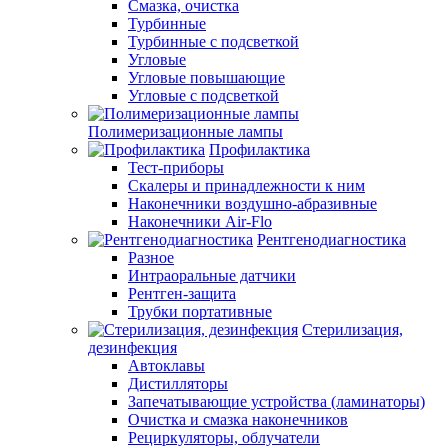
Смазка, очистка
Турбинные
Турбинные с подсветкой
Угловые
Угловые повышающие
Угловые с подсветкой
Полимеризационные лампы
Профилактика
Тест-приборы
Скалеры и принадлежности к ним
Наконечники воздушно-абразивные
Наконечники Air-Flo
Рентгенодиагностика
Разное
Интраоральные датчики
Рентген-защита
Трубки портативные
Стерилизация,
дезинфекция
Автоклавы
Дистилляторы
Запечатывающие устройства (ламинаторы)
Очистка и смазка наконечников
Рециркуляторы, облучатели