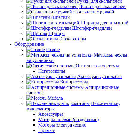
Ручки для скальпелей
Лезвия для скальпелей
Скальпели с ручкой
Шпатели
Шприцы для инъекций
Штопфер-гладилки
Щипцы
Экскаваторы
Оборудование
Разное
Матрасы, чехлы
на установки
Оптические системы
Негатоскопы
Аксессуары, запчасти
Компрессоры
Аспирационные
системы
Мебель
Наконечники,
микромоторы
Аксессуары
Моторы пневмо (воздушные)
Моторы электрические
Прямые