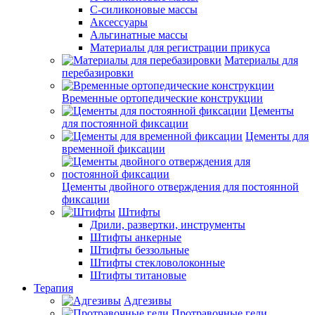
С-силиконовые массы
Аксессуары
Альгинатные массы
Материалы для регистрации прикуса
Материалы для
перебазировки
Временные ортопедические конструкции
Цементы
для постоянной фиксации
Цементы для
временной фиксации
Цементы двойного отверждения для постоянной
фиксации
Штифты
Дрили, развертки, инструменты
Штифты анкерные
Штифты беззольные
Штифты стекловолоконные
Штифты титановые
Терапия
Адгезивы
Протравочные гели