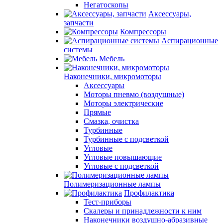
Негатоскопы
Аксессуары,
запчасти
Компрессоры
Аспирационные
системы
Мебель
Наконечники, микромоторы
Аксессуары
Моторы пневмо (воздушные)
Моторы электрические
Прямые
Смазка, очистка
Турбинные
Турбинные с подсветкой
Угловые
Угловые повышающие
Угловые с подсветкой
Полимеризационные лампы
Профилактика
Тест-приборы
Скалеры и принадлежности к ним
Наконечники воздушно-абразивные