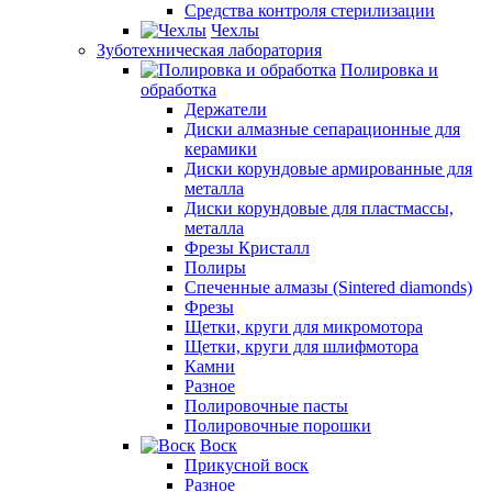
Средства контроля стерилизации
Чехлы
Зуботехническая лаборатория
Полировка и
обработка
Держатели
Диски алмазные сепарационные для
керамики
Диски корундовые армированные для
металла
Диски корундовые для пластмассы,
металла
Фрезы Кристалл
Полиры
Спеченные алмазы (Sintered diamonds)
Фрезы
Щетки, круги для микромотора
Щетки, круги для шлифмотора
Камни
Разное
Полировочные пасты
Полировочные порошки
Воск
Прикусной воск
Разное