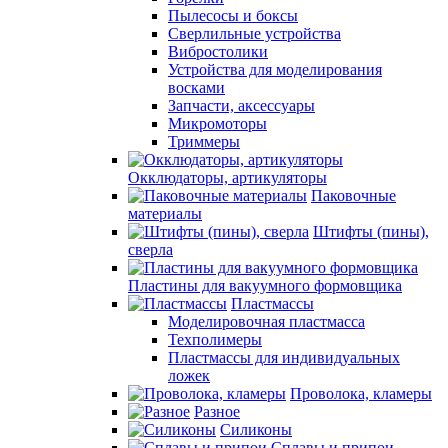
Пылесосы и боксы
Сверлильные устройства
Вибростолики
Устройства для моделирования
восками
Запчасти, аксессуары
Микромоторы
Триммеры
Окклюдаторы, артикуляторы
Паковочные
материалы
Штифты (пины),
сверла
Пластины для вакуумного формовщика
Пластмассы
Моделировочная пластмасса
Техполимеры
Пластмассы для индивидуальных
ложек
Проволока, кламеры
Разное
Силиконы
Сплавы и припои