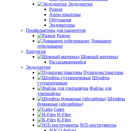
Эндодонтия
Разное
Апекслокаторы
Обтурация
Эндомоторы
Профилактика для пациентов
Разное
Домашнее
отбеливание
Хирургия
Шовный материал
Рассасывающийся
Эндодонтия
Пульпоэкстракторы
Штифты
гуттаперчивые
Файлы для
ультразвука
Штифты
бумажные (абсорберы)
Gates
H-Files
K-Files
NiTi инструменты
SOCO файлы