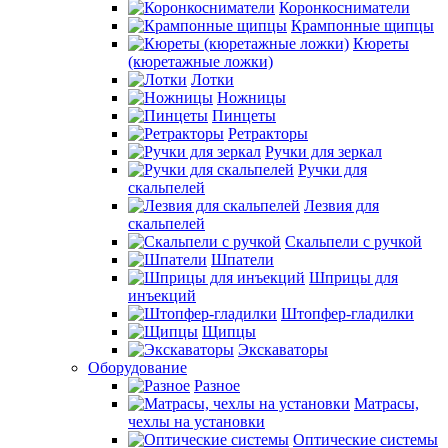
Коронкосниматели
Крампонные щипцы
Кюреты
(кюретажные ложки)
Лотки
Ножницы
Пинцеты
Ретракторы
Ручки для зеркал
Ручки для
скальпелей
Лезвия для
скальпелей
Скальпели с ручкой
Шпатели
Шприцы для
инъекций
Штопфер-гладилки
Щипцы
Экскаваторы
Оборудование
Разное
Матрасы,
чехлы на установки
Оптические системы