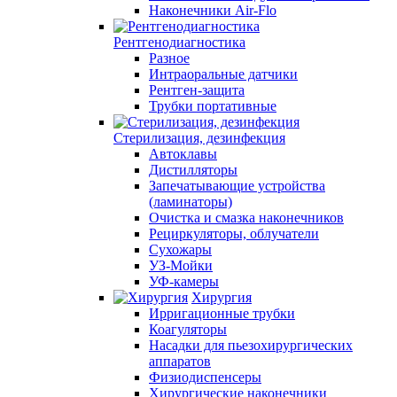
Наконечники Air-Flo
Рентгенодиагностика
Разное
Интраоральные датчики
Рентген-защита
Трубки портативные
Стерилизация, дезинфекция
Автоклавы
Дистилляторы
Запечатывающие устройства
(ламинаторы)
Очистка и смазка наконечников
Рециркуляторы, облучатели
Сухожары
УЗ-Мойки
УФ-камеры
Хирургия
Ирригационные трубки
Коагуляторы
Насадки для пьезохирургических
аппаратов
Физиодиспенсеры
Хирургические наконечники