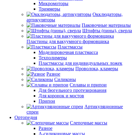
Микромоторы
Триммеры
Окклюдаторы,
артикуляторы
Паковочные материалы
Штифты (пины), сверла
Пластины для вакуумного формовщика
Пластмассы
Моделировочная пластмасса
Техполимеры
Пластмассы для индивидуальных ложек
Проволока, кламеры
Разное
Силиконы
Сплавы и припои
Для бюгельного протезирования
Для коронок и мостов
Припои
Артикуляционные
спреи
Ортопедия
Слепочные массы
Разное
А-силиконовые массы