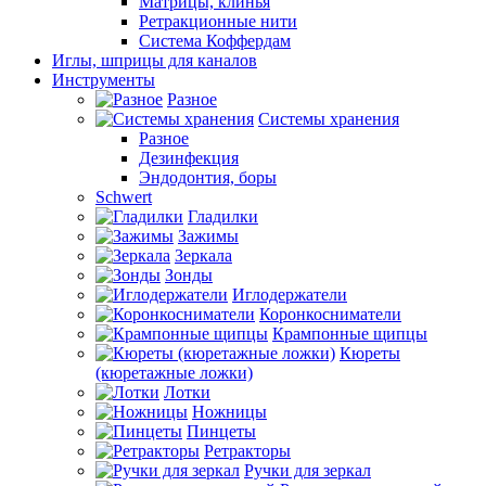
Матрицы, клинья
Ретракционные нити
Система Коффердам
Иглы, шприцы для каналов
Инструменты
Разное
Системы хранения
Разное
Дезинфекция
Эндодонтия, боры
Schwert
Гладилки
Зажимы
Зеркала
Зонды
Иглодержатели
Коронкосниматели
Крампонные щипцы
Кюреты
(кюретажные ложки)
Лотки
Ножницы
Пинцеты
Ретракторы
Ручки для зеркал