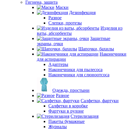
Гигиена, защита
Маски
Дезинфекция
Разное
Слепки, протезы
Изделия из
ваты, абсорбенты
Защитные
экраны, очки
Шапочки, бахилы
Наконечники
для аспирации
Адаптеры
Наконечники для пылесоса
Наконечники для слюноотсоса
Одежда, простыни
Разное
Салфетки, фартуки
Салфетки в коробке
Фартуки в рулоне
Стерилизация
Пакеты бумажные
Журналы