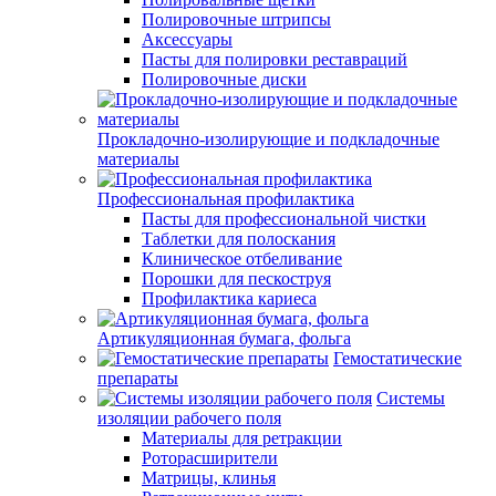
Полировочные штрипсы
Аксессуары
Пасты для полировки реставраций
Полировочные диски
Прокладочно-изолирующие и подкладочные
материалы
Профессиональная профилактика
Пасты для профессиональной чистки
Таблетки для полоскания
Клиническое отбеливание
Порошки для пескоструя
Профилактика кариеса
Артикуляционная бумага, фольга
Гемостатические
препараты
Системы
изоляции рабочего поля
Материалы для ретракции
Роторасширители
Матрицы, клинья