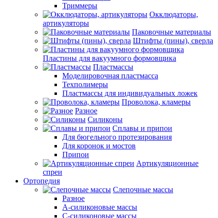
Триммеры
Окклюдаторы,
артикуляторы
Паковочные материалы
Штифты (пины), сверла
Пластины для вакуумного формовщика
Пластмассы
Моделировочная пластмасса
Техполимеры
Пластмассы для индивидуальных ложек
Проволока, кламеры
Разное
Силиконы
Сплавы и припои
Для бюгельного протезирования
Для коронок и мостов
Припои
Артикуляционные
спреи
Ортопедия
Слепочные массы
Разное
А-силиконовые массы
С-силиконовые массы