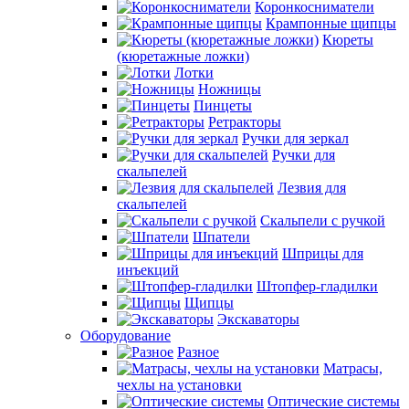
Коронкосниматели
Крампонные щипцы
Кюреты
(кюретажные ложки)
Лотки
Ножницы
Пинцеты
Ретракторы
Ручки для зеркал
Ручки для
скальпелей
Лезвия для
скальпелей
Скальпели с ручкой
Шпатели
Шприцы для
инъекций
Штопфер-гладилки
Щипцы
Экскаваторы
Оборудование
Разное
Матрасы,
чехлы на установки
Оптические системы