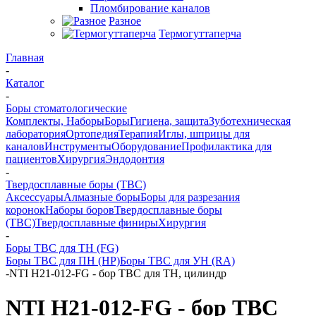
Пломбирование каналов
Разное
Термогуттаперча
Главная
-
Каталог
-
Боры стоматологические
Комплекты, Наборы
Боры
Гигиена, защита
Зуботехническая
лаборатория
Ортопедия
Терапия
Иглы, шприцы для
каналов
Инструменты
Оборудование
Профилактика для
пациентов
Хирургия
Эндодонтия
-
Твердосплавные боры (ТВС)
Аксессуары
Алмазные боры
Боры для разрезания
коронок
Наборы боров
Твердосплавные боры
(ТВС)
Твердосплавные финиры
Хирургия
-
Боры ТВС для ТН (FG)
Боры ТВС для ПН (HP)
Боры ТВС для УН (RA)
-
NTI H21-012-FG - бор ТВС для ТН, цилиндр
NTI H21-012-FG - бор ТВС