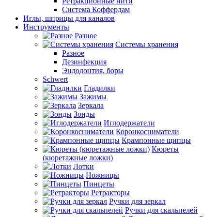
Ретракционные нити
Система Коффердам
Иглы, шприцы для каналов
Инструменты
Разное
Системы хранения
Разное
Дезинфекция
Эндодонтия, боры
Schwert
Гладилки
Зажимы
Зеркала
Зонды
Иглодержатели
Коронкосниматели
Крампонные щипцы
Кюреты
(кюретажные ложки)
Лотки
Ножницы
Пинцеты
Ретракторы
Ручки для зеркал
Ручки для скальпелей