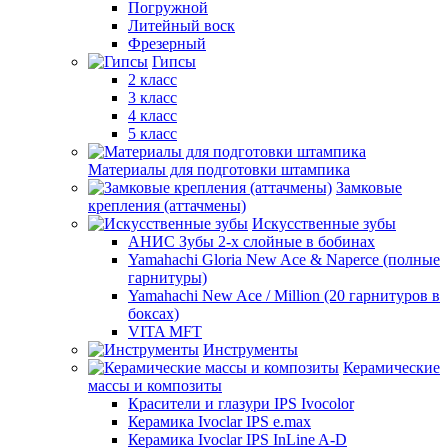
Погружной
Литейный воск
Фрезерный
Гипсы
2 класс
3 класс
4 класс
5 класс
Материалы для подготовки штампика
Замковые
крепления (аттачмены)
Искусственные зубы
АНИС Зубы 2-х слойные в бобинах
Yamahachi Gloria New Ace & Naperce (полные
гарнитуры)
Yamahachi New Ace / Million (20 гарнитуров в
боксах)
VITA MFT
Инструменты
Керамические
массы и композиты
Красители и глазури IPS Ivocolor
Керамика Ivoclar IPS e.max
Керамика Ivoclar IPS InLine A-D