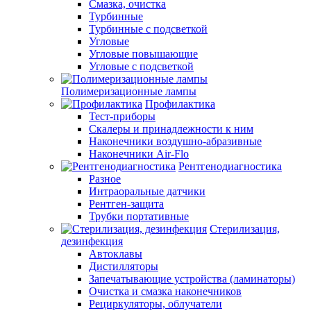
Смазка, очистка
Турбинные
Турбинные с подсветкой
Угловые
Угловые повышающие
Угловые с подсветкой
Полимеризационные лампы
Профилактика
Тест-приборы
Скалеры и принадлежности к ним
Наконечники воздушно-абразивные
Наконечники Air-Flo
Рентгенодиагностика
Разное
Интраоральные датчики
Рентген-защита
Трубки портативные
Стерилизация,
дезинфекция
Автоклавы
Дистилляторы
Запечатывающие устройства (ламинаторы)
Очистка и смазка наконечников
Рециркуляторы, облучатели