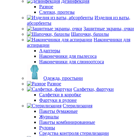
Дезинфекция
Разное
Слепки, протезы
Изделия из ваты,
абсорбенты
Защитные экраны, очки
Шапочки, бахилы
Наконечники для
аспирации
Адаптеры
Наконечники для пылесоса
Наконечники для слюноотсоса
Одежда, простыни
Разное
Салфетки, фартуки
Салфетки в коробке
Фартуки в рулоне
Стерилизация
Пакеты бумажные
Журналы
Пакеты комбинированные
Рулоны
Средства контроля стерилизации