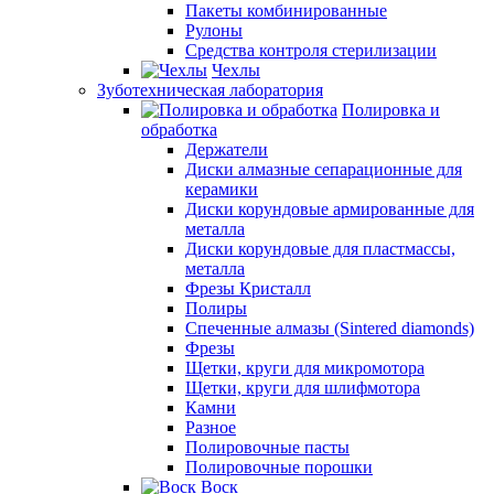
Пакеты комбинированные
Рулоны
Средства контроля стерилизации
Чехлы
Зуботехническая лаборатория
Полировка и
обработка
Держатели
Диски алмазные сепарационные для
керамики
Диски корундовые армированные для
металла
Диски корундовые для пластмассы,
металла
Фрезы Кристалл
Полиры
Спеченные алмазы (Sintered diamonds)
Фрезы
Щетки, круги для микромотора
Щетки, круги для шлифмотора
Камни
Разное
Полировочные пасты
Полировочные порошки
Воск