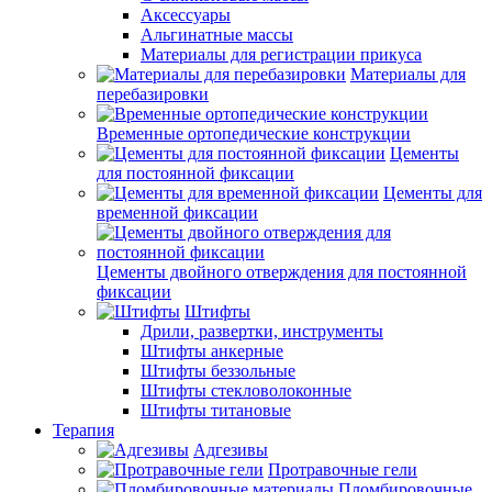
Аксессуары
Альгинатные массы
Материалы для регистрации прикуса
Материалы для
перебазировки
Временные ортопедические конструкции
Цементы
для постоянной фиксации
Цементы для
временной фиксации
Цементы двойного отверждения для постоянной
фиксации
Штифты
Дрили, развертки, инструменты
Штифты анкерные
Штифты беззольные
Штифты стекловолоконные
Штифты титановые
Терапия
Адгезивы
Протравочные гели
Пломбировочные