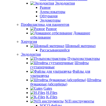
Эндодонтия
Разное
Апекслокаторы
Обтурация
Эндомоторы
Профилактика для пациентов
Разное
Домашнее
отбеливание
Хирургия
Шовный материал
Рассасывающийся
Эндодонтия
Пульпоэкстракторы
Штифты
гуттаперчивые
Файлы для
ультразвука
Штифты
бумажные (абсорберы)
Gates
H-Files
K-Files
NiTi инструменты
SOCO файлы