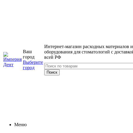
Интернет-магазин расходных материалов и
Ваш
оборудования для стоматологий с доставко
город
всей РФ
Выберите
город
Меню