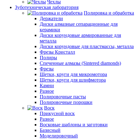
Чехлы
Зуботехническая лаборатория
Полировка и обработка
Держатели
Диски алмазные сепарационные для
керамики
Диски корундовые армированные для
металла
Диски корундовые для пластмассы, металла
Фрезы Кристалл
Полиры
Спеченные алмазы (Sintered diamonds)
Фрезы
Щетки, круги для микромотора
Щетки, круги для шлифмотора
Камни
Разное
Полировочные пасты
Полировочные порошки
Воск
Прикусной воск
Разное
Восковые шаблоны и заготовки
Базисный
Моделировочный