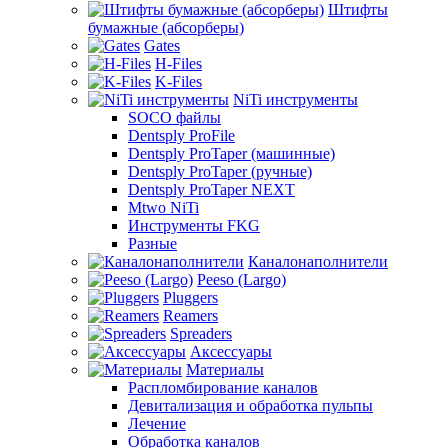
Штифты
бумажные (абсорберы)
Gates
H-Files
K-Files
NiTi инструменты
SOCO файлы
Dentsply ProFile
Dentsply ProTaper (машинные)
Dentsply ProTaper (ручные)
Dentsply ProTaper NEXT
Mtwo NiTi
Инструменты FKG
Разные
Каналонаполнители
Peeso (Largo)
Pluggers
Reamers
Spreaders
Аксессуары
Материалы
Распломбирование каналов
Девитализация и обработка пульпы
Лечение
Обработка каналов