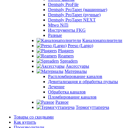
Dentsply ProFile
Dentsply ProTaper (машинные)
Dentsply ProTaper (ручные)
Dentsply ProTaper NEXT
Mtwo NiTi
Инструменты FKG
Разные
Каналонаполнители
Peeso (Largo)
Pluggers
Reamers
Spreaders
Аксессуары
Материалы
Распломбирование каналов
Девитализация и обработка пульпы
Лечение
Обработка каналов
Пломбирование каналов
Разное
Термогуттаперча
Товары со скидками
Как купить
Производители