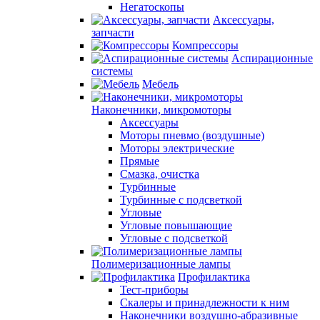
Негатоскопы
Аксессуары,
запчасти
Компрессоры
Аспирационные
системы
Мебель
Наконечники, микромоторы
Аксессуары
Моторы пневмо (воздушные)
Моторы электрические
Прямые
Смазка, очистка
Турбинные
Турбинные с подсветкой
Угловые
Угловые повышающие
Угловые с подсветкой
Полимеризационные лампы
Профилактика
Тест-приборы
Скалеры и принадлежности к ним
Наконечники воздушно-абразивные