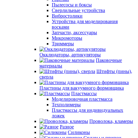
Пылесосы и боксы
Сверлильные устройства
Вибростолики
Устройства для моделирования
восками
Запчасти, аксессуары
Микромоторы
Триммеры
Окклюдаторы, артикуляторы
Паковочные
материалы
Штифты (пины),
сверла
Пластины для вакуумного формовщика
Пластмассы
Моделировочная пластмасса
Техполимеры
Пластмассы для индивидуальных
ложек
Проволока, кламеры
Разное
Силиконы
Сплавы и припои