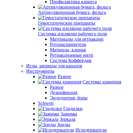
Профилактика кариеса
Артикуляционная бумага, фольга
Гемостатические препараты
Системы изоляции рабочего поля
Материалы для ретракции
Роторасширители
Матрицы, клинья
Ретракционные нити
Система Коффердам
Иглы, шприцы для каналов
Инструменты
Разное
Системы хранения
Разное
Дезинфекция
Эндодонтия, боры
Schwert
Гладилки
Зажимы
Зеркала
Зонды
Иглодержатели