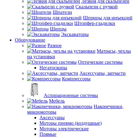
Лезвия для скальпелей
Скальпели с ручкой
Шпатели
Шприцы для инъекций
Штопфер-гладилки
Щипцы
Экскаваторы
Оборудование
Разное
Матрасы, чехлы
на установки
Оптические системы
Негатоскопы
Аксессуары, запчасти
Компрессоры
Аспирационные системы
Мебель
Наконечники,
микромоторы
Аксессуары
Моторы пневмо (воздушные)
Моторы электрические
Прямые