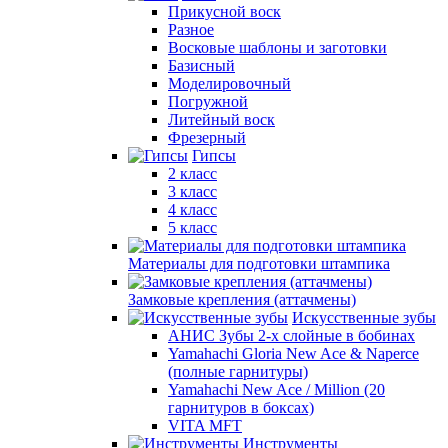
Прикусной воск
Разное
Восковые шаблоны и заготовки
Базисный
Моделировочный
Погружной
Литейный воск
Фрезерный
Гипсы
2 класс
3 класс
4 класс
5 класс
Материалы для подготовки штампика
Замковые крепления (аттачмены)
Искусственные зубы
АНИС Зубы 2-х слойные в бобинах
Yamahachi Gloria New Ace & Naperce
(полные гарнитуры)
Yamahachi New Ace / Million (20
гарнитуров в боксах)
VITA MFT
Инструменты