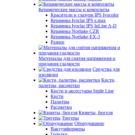
Керамические массы и композиты
Красители и глазури IPS Ivocolor
Керамика Ivoclar IPS e.max
Керамика Ivoclar IPS InLine A-D
Керамика Noritake CZR
Керамика Noritake EX-3
Разное
Материалы для снятия напряжения и
придания гладкости
Средства для
изоляции
Кисти,
палитры, расцветки
Кисти и аксессуары Smile Line
Кисти
Палитры
Расцветки
Кюветы, бюгеля
Трегеры
Оборудование
Вакуумформеры
Горелки