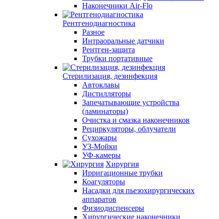
Наконечники Air-Flo
Рентгенодиагностика
Разное
Интраоральные датчики
Рентген-защита
Трубки портативные
Стерилизация, дезинфекция
Автоклавы
Дистилляторы
Запечатывающие устройства
(ламинаторы)
Очистка и смазка наконечников
Рециркуляторы, облучатели
Сухожары
УЗ-Мойки
УФ-камеры
Хирургия
Ирригационные трубки
Коагуляторы
Насадки для пьезохирургических
аппаратов
Физиодиспенсеры
Хирургические наконечники