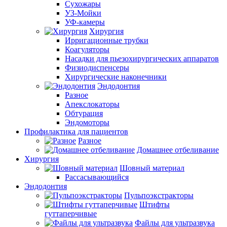
Сухожары
УЗ-Мойки
УФ-камеры
Хирургия
Ирригационные трубки
Коагуляторы
Насадки для пьезохирургических аппаратов
Физиодиспенсеры
Хирургические наконечники
Эндодонтия
Разное
Апекслокаторы
Обтурация
Эндомоторы
Профилактика для пациентов
Разное
Домашнее отбеливание
Хирургия
Шовный материал
Рассасывающийся
Эндодонтия
Пульпоэкстракторы
Штифты
гуттаперчивые
Файлы для ультразвука