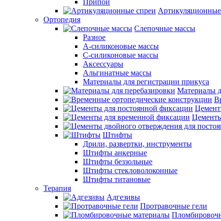
Припои
Артикуляционные
Ортопедия
Слепочные массы
Разное
А-силиконовые массы
С-силиконовые массы
Аксессуары
Альгинатные массы
Материалы для регистрации прикуса
Материалы д
В
Цемент
Цементы
Штифты
Дрили, развертки, инструменты
Штифты анкерные
Штифты беззольные
Штифты стекловолоконные
Штифты титановые
Терапия
Адгезивы
Протравочные гели
Пломбировочн