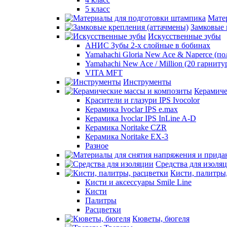
5 класс
Мате
Замковые 
Искусственные зубы
АНИС Зубы 2-х слойные в бобинах
Yamahachi Gloria New Ace & Naperce (п
Yamahachi New Ace / Million (20 гарниту
VITA MFT
Инструменты
Керамиче
Красители и глазури IPS Ivocolor
Керамика Ivoclar IPS e.max
Керамика Ivoclar IPS InLine A-D
Керамика Noritake CZR
Керамика Noritake EX-3
Разное
Средства для изоля
Кисти, палитры
Кисти и аксессуары Smile Line
Кисти
Палитры
Расцветки
Кюветы, бюгеля