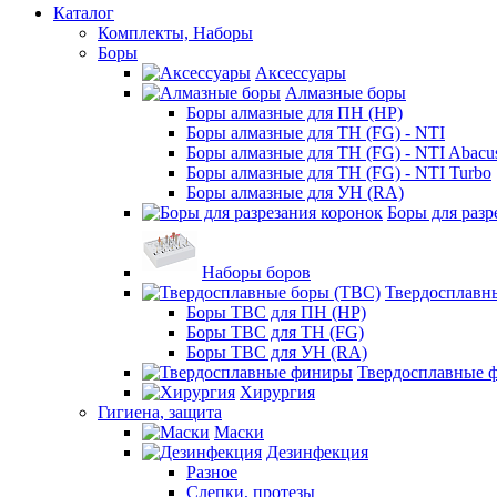
Каталог
Комплекты, Наборы
Боры
Аксессуары
Алмазные боры
Боры алмазные для ПН (HP)
Боры алмазные для ТН (FG) - NTI
Боры алмазные для ТН (FG) - NTI Abacu
Боры алмазные для ТН (FG) - NTI Turbo
Боры алмазные для УН (RA)
Боры для разр
Наборы боров
Твердосплавн
Боры ТВС для ПН (HP)
Боры ТВС для ТН (FG)
Боры ТВС для УН (RA)
Твердосплавные 
Хирургия
Гигиена, защита
Маски
Дезинфекция
Разное
Слепки, протезы