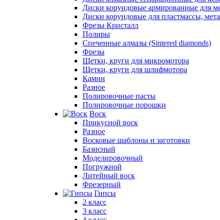
Диски корундовые армированные для м
Диски корундовые для пластмассы, мет
Фрезы Кристалл
Полиры
Спеченные алмазы (Sintered diamonds)
Фрезы
Щетки, круги для микромотора
Щетки, круги для шлифмотора
Камни
Разное
Полировочные пасты
Полировочные порошки
Воск
Прикусной воск
Разное
Восковые шаблоны и заготовки
Базисный
Моделировочный
Погружной
Литейный воск
Фрезерный
Гипсы
2 класс
3 класс
4 класс