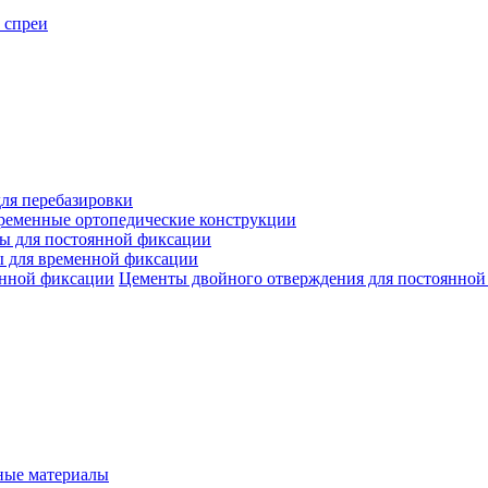
 спреи
ля перебазировки
ременные ортопедические конструкции
ы для постоянной фиксации
 для временной фиксации
Цементы двойного отверждения для постоянной
ые материалы