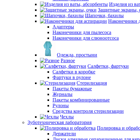
Изделия из ва
Защитные экраны, 
Шапочки, бахилы
Наконечники 
Адаптеры
Наконечники для пылесоса
Наконечники для слюноотсоса
Одежда, простыни
Разное
Салфетки, фартуки
Салфетки в коробке
Фартуки в рулоне
Стерилизация
Пакеты бумажные
Журналы
Пакеты комбинированные
Рулоны
Средства контроля стерилизации
Чехлы
Зуботехническая лаборатория
Полировка и обраб
Держатели
Диски алмазные сепарационные для ке