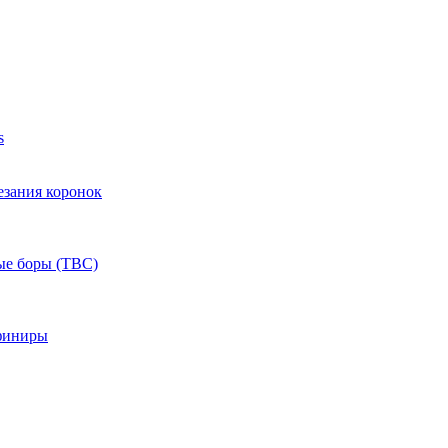
s
езания коронок
ые боры (ТВС)
финиры