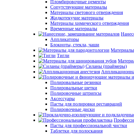
Пломбировочные цементы
Сопутствующие материалы
Материалы светового отверждения
Жидкотекучие материалы
Материалы химического отверждения
Временные материалы
Нанес
Аппликаторы
Блокноты, стекла, чаши
Материалы
Тигли
Матери
Силаны (праймеры)
Аппликационна
Полировальные резинки
Полировальные щетки
Полировочные штрипсы
Аксессуары
Пасты для полировки реставраций
Полировочные диски
Професси
Пасты для профессиональной чистки
Таблетки для полоскания