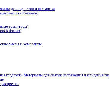
риалы для подготовки штампика
крепления (аттачмены)
олные гарнитуры)
ров в боксах)
ские массы и композиты
Материалы для снятия напряжения и придания гла
ции
, расцветки