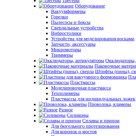
Трегеры
Оборудование
Вакуумформеры
Горелки
Пылесосы и боксы
Сверлильные устройства
Вибростолики
Устройства для моделирования восками
Запчасти, аксессуары
Микромоторы
Триммеры
Окклюдаторы,
Паковочные матер
Штифты (пины), св
Пла
Пластмассы
Моделировочная пластмасса
Техполимеры
Пластмассы для индивидуальных ложек
Проволока, кламеры
Разное
Силиконы
Сплавы и припои
Для бюгельного протезирования
Для коронок и мостов