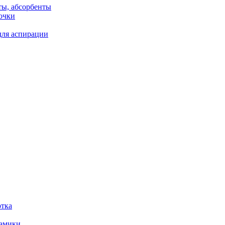
ты, абсорбенты
очки
для аспирации
отка
рамики