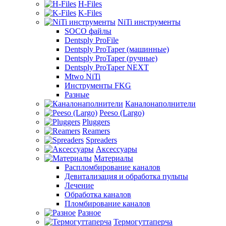
H-Files
K-Files
NiTi инструменты
SOCO файлы
Dentsply ProFile
Dentsply ProTaper (машинные)
Dentsply ProTaper (ручные)
Dentsply ProTaper NEXT
Mtwo NiTi
Инструменты FKG
Разные
Каналонаполнители
Peeso (Largo)
Pluggers
Reamers
Spreaders
Аксессуары
Материалы
Распломбирование каналов
Девитализация и обработка пульпы
Лечение
Обработка каналов
Пломбирование каналов
Разное
Термогуттаперча