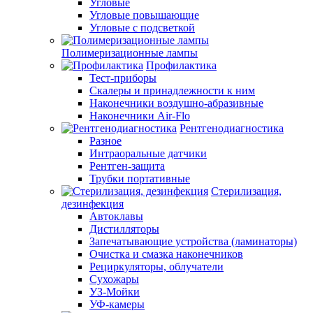
Угловые
Угловые повышающие
Угловые с подсветкой
Полимеризационные лампы
Профилактика
Тест-приборы
Скалеры и принадлежности к ним
Наконечники воздушно-абразивные
Наконечники Air-Flo
Рентгенодиагностика
Разное
Интраоральные датчики
Рентген-защита
Трубки портативные
Стерилизация,
дезинфекция
Автоклавы
Дистилляторы
Запечатывающие устройства (ламинаторы)
Очистка и смазка наконечников
Рециркуляторы, облучатели
Сухожары
УЗ-Мойки
УФ-камеры