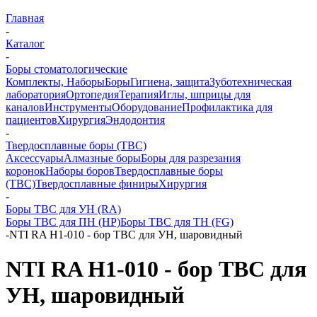
Главная
-
Каталог
-
Боры стоматологические
Комплекты, Наборы
Боры
Гигиена, защита
Зуботехническая
лаборатория
Ортопедия
Терапия
Иглы, шприцы для
каналов
Инструменты
Оборудование
Профилактика для
пациентов
Хирургия
Эндодонтия
-
Твердосплавные боры (ТВС)
Аксессуары
Алмазные боры
Боры для разрезания
коронок
Наборы боров
Твердосплавные боры
(ТВС)
Твердосплавные финиры
Хирургия
-
Боры ТВС для УН (RA)
Боры ТВС для ПН (HP)
Боры ТВС для ТН (FG)
-
NTI RA H1-010 - бор ТВС для УН, шаровидный
NTI RA H1-010 - бор ТВС для
УН, шаровидный