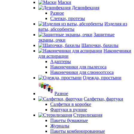
Маски
Дезинфекция
Разное
Слепки, протезы
Изделия из
ваты, абсорбенты
Защитные
экраны, очки
Шапочки, бахилы
Наконечники
для аспирации
Адаптеры
Наконечники для пылесоса
Наконечники для слюноотсоса
Одежда, простыни
Разное
Салфетки, фартуки
Салфетки в коробке
Фартуки в рулоне
Стерилизация
Пакеты бумажные
Журналы
Пакеты комбинированные