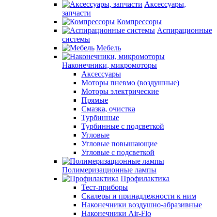
Аксессуары,
запчасти
Компрессоры
Аспирационные
системы
Мебель
Наконечники, микромоторы
Аксессуары
Моторы пневмо (воздушные)
Моторы электрические
Прямые
Смазка, очистка
Турбинные
Турбинные с подсветкой
Угловые
Угловые повышающие
Угловые с подсветкой
Полимеризационные лампы
Профилактика
Тест-приборы
Скалеры и принадлежности к ним
Наконечники воздушно-абразивные
Наконечники Air-Flo