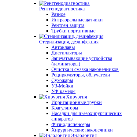
Рентгенодиагностика
Разное
Интраоральные датчики
Рентген-защита
Трубки портативные
Стерилизация, дезинфекция
Автоклавы
Дистилляторы
Запечатывающие устройства
(ламинаторы)
Очистка и смазка наконечников
Рециркуляторы, облучатели
Сухожары
УЗ-Мойки
УФ-камеры
Хирургия
Ирригационные трубки
Коагуляторы
Насадки для пьезохирургических
аппаратов
Физиодиспенсеры
Хирургические наконечники
Эндодонтия