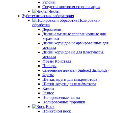
Рулоны
Средства контроля стерилизации
Чехлы
Зуботехническая лаборатория
Полировка и
обработка
Держатели
Диски алмазные сепарационные для
керамики
Диски корундовые армированные для
металла
Диски корундовые для пластмассы,
металла
Фрезы Кристалл
Полиры
Спеченные алмазы (Sintered diamonds)
Фрезы
Щетки, круги для микромотора
Щетки, круги для шлифмотора
Камни
Разное
Полировочные пасты
Полировочные порошки
Воск
Прикусной воск