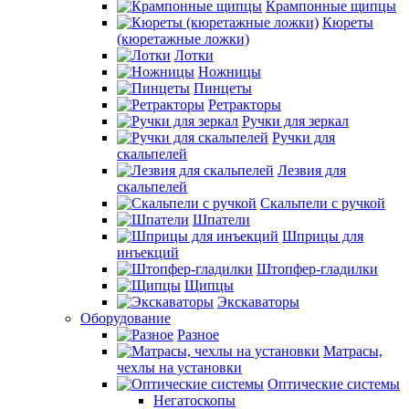
Крампонные щипцы
Кюреты
(кюретажные ложки)
Лотки
Ножницы
Пинцеты
Ретракторы
Ручки для зеркал
Ручки для
скальпелей
Лезвия для
скальпелей
Скальпели с ручкой
Шпатели
Шприцы для
инъекций
Штопфер-гладилки
Щипцы
Экскаваторы
Оборудование
Разное
Матрасы,
чехлы на установки
Оптические системы
Негатоскопы