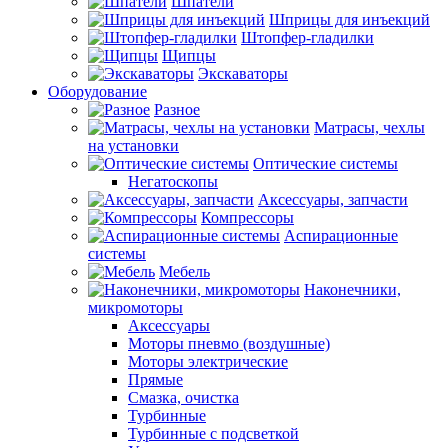
Шпатели
Шприцы для инъекций
Штопфер-гладилки
Щипцы
Экскаваторы
Оборудование
Разное
Матрасы, чехлы
на установки
Оптические системы
Негатоскопы
Аксессуары, запчасти
Компрессоры
Аспирационные
системы
Мебель
Наконечники,
микромоторы
Аксессуары
Моторы пневмо (воздушные)
Моторы электрические
Прямые
Смазка, очистка
Турбинные
Турбинные с подсветкой