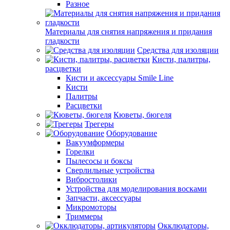
Разное
Материалы для снятия напряжения и придания
гладкости
Средства для изоляции
Кисти, палитры,
расцветки
Кисти и аксессуары Smile Line
Кисти
Палитры
Расцветки
Кюветы, бюгеля
Трегеры
Оборудование
Вакуумформеры
Горелки
Пылесосы и боксы
Сверлильные устройства
Вибростолики
Устройства для моделирования восками
Запчасти, аксессуары
Микромоторы
Триммеры
Окклюдаторы,