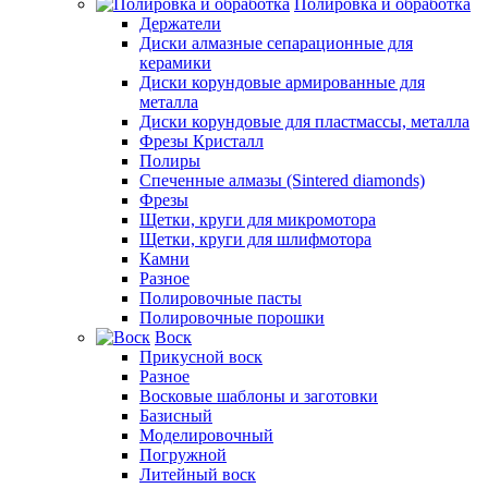
Полировка и обработка
Держатели
Диски алмазные сепарационные для
керамики
Диски корундовые армированные для
металла
Диски корундовые для пластмассы, металла
Фрезы Кристалл
Полиры
Спеченные алмазы (Sintered diamonds)
Фрезы
Щетки, круги для микромотора
Щетки, круги для шлифмотора
Камни
Разное
Полировочные пасты
Полировочные порошки
Воск
Прикусной воск
Разное
Восковые шаблоны и заготовки
Базисный
Моделировочный
Погружной
Литейный воск