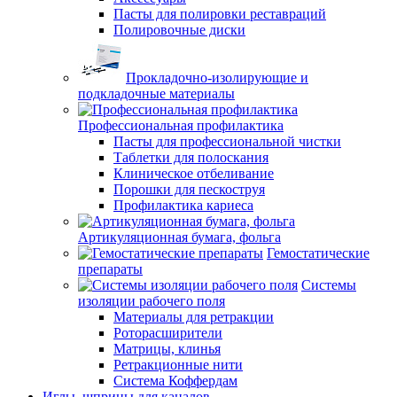
Пасты для полировки реставраций
Полировочные диски
Прокладочно-изолирующие и
подкладочные материалы
Профессиональная профилактика
Пасты для профессиональной чистки
Таблетки для полоскания
Клиническое отбеливание
Порошки для пескоструя
Профилактика кариеса
Артикуляционная бумага, фольга
Гемостатические
препараты
Системы
изоляции рабочего поля
Материалы для ретракции
Роторасширители
Матрицы, клинья
Ретракционные нити
Система Коффердам
Иглы, шприцы для каналов