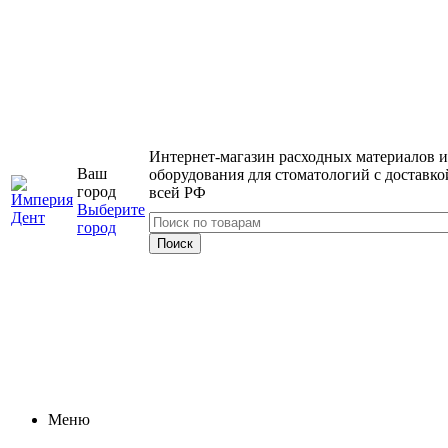
Интернет-магазин расходных материалов и
Ваш
оборудования для стоматологий с доставко
город
всей РФ
Выберите
город
Меню