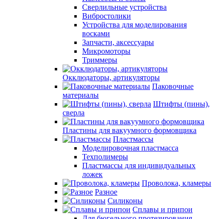
Сверлильные устройства
Вибростолики
Устройства для моделирования
восками
Запчасти, аксессуары
Микромоторы
Триммеры
Окклюдаторы, артикуляторы
Паковочные
материалы
Штифты (пины),
сверла
Пластины для вакуумного формовщика
Пластмассы
Моделировочная пластмасса
Техполимеры
Пластмассы для индивидуальных
ложек
Проволока, кламеры
Разное
Силиконы
Сплавы и припои
Для бюгельного протезирования