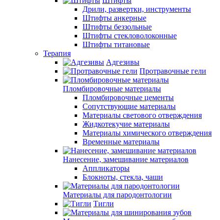
Штифты
Дрили, развертки, инструменты
Штифты анкерные
Штифты беззольные
Штифты стекловолоконные
Штифты титановые
Терапия
Адгезивы
Протравочные гели
Пломбировочные материалы
Пломбировочные цементы
Сопутствующие материалы
Материалы светового отверждения
Жидкотекучие материалы
Материалы химического отверждения
Временные материалы
Нанесение, замешивание материалов
Аппликаторы
Блокноты, стекла, чаши
Материалы для пародонтологии
Тигли