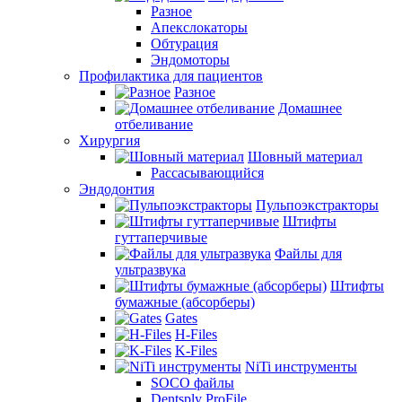
Разное
Апекслокаторы
Обтурация
Эндомоторы
Профилактика для пациентов
Разное
Домашнее
отбеливание
Хирургия
Шовный материал
Рассасывающийся
Эндодонтия
Пульпоэкстракторы
Штифты
гуттаперчивые
Файлы для
ультразвука
Штифты
бумажные (абсорберы)
Gates
H-Files
K-Files
NiTi инструменты
SOCO файлы
Dentsply ProFile