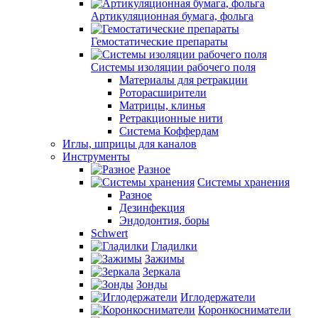
Артикуляционная бумага, фольга
Гемостатические препараты
Системы изоляции рабочего поля
Материалы для ретракции
Роторасширители
Матрицы, клинья
Ретракционные нити
Система Коффердам
Иглы, шприцы для каналов
Инструменты
Разное
Системы хранения
Разное
Дезинфекция
Эндодонтия, боры
Schwert
Гладилки
Зажимы
Зеркала
Зонды
Иглодержатели
Коронкосниматели