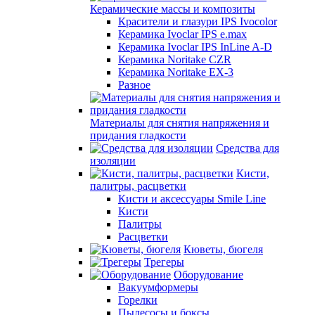
Керамические массы и композиты
Красители и глазури IPS Ivocolor
Керамика Ivoclar IPS e.max
Керамика Ivoclar IPS InLine A-D
Керамика Noritake CZR
Керамика Noritake EX-3
Разное
Материалы для снятия напряжения и
придания гладкости
Средства для
изоляции
Кисти,
палитры, расцветки
Кисти и аксессуары Smile Line
Кисти
Палитры
Расцветки
Кюветы, бюгеля
Трегеры
Оборудование
Вакуумформеры
Горелки
Пылесосы и боксы