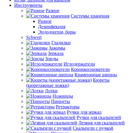
Инструменты
Разное
Системы хранения
Разное
Дезинфекция
Эндодонтия, боры
Schwert
Гладилки
Зажимы
Зеркала
Зонды
Иглодержатели
Коронкосниматели
Крампонные щипцы
Кюреты
(кюретажные ложки)
Лотки
Ножницы
Пинцеты
Ретракторы
Ручки для зеркал
Ручки для скальпелей
Лезвия для скальпелей
Скальпели с ручкой