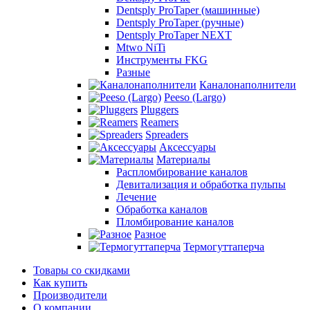
Dentsply ProTaper (машинные)
Dentsply ProTaper (ручные)
Dentsply ProTaper NEXT
Mtwo NiTi
Инструменты FKG
Разные
Каналонаполнители
Peeso (Largo)
Pluggers
Reamers
Spreaders
Аксессуары
Материалы
Распломбирование каналов
Девитализация и обработка пульпы
Лечение
Обработка каналов
Пломбирование каналов
Разное
Термогуттаперча
Товары со скидками
Как купить
Производители
О компании