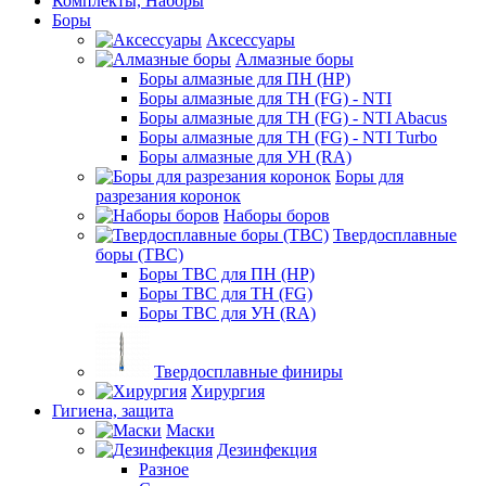
Комплекты, Наборы
Боры
Аксессуары
Алмазные боры
Боры алмазные для ПН (HP)
Боры алмазные для ТН (FG) - NTI
Боры алмазные для ТН (FG) - NTI Abacus
Боры алмазные для ТН (FG) - NTI Turbo
Боры алмазные для УН (RA)
Боры для
разрезания коронок
Наборы боров
Твердосплавные
боры (ТВС)
Боры ТВС для ПН (HP)
Боры ТВС для ТН (FG)
Боры ТВС для УН (RA)
Твердосплавные финиры
Хирургия
Гигиена, защита
Маски
Дезинфекция
Разное