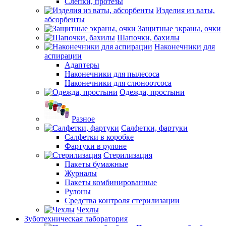
Слепки, протезы
Изделия из ваты,
абсорбенты
Защитные экраны, очки
Шапочки, бахилы
Наконечники для
аспирации
Адаптеры
Наконечники для пылесоса
Наконечники для слюноотсоса
Одежда, простыни
Разное
Салфетки, фартуки
Салфетки в коробке
Фартуки в рулоне
Стерилизация
Пакеты бумажные
Журналы
Пакеты комбинированные
Рулоны
Средства контроля стерилизации
Чехлы
Зуботехническая лаборатория