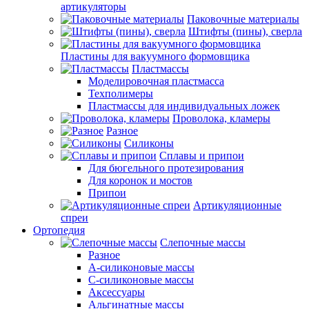
артикуляторы
Паковочные материалы
Штифты (пины), сверла
Пластины для вакуумного формовщика
Пластмассы
Моделировочная пластмасса
Техполимеры
Пластмассы для индивидуальных ложек
Проволока, кламеры
Разное
Силиконы
Сплавы и припои
Для бюгельного протезирования
Для коронок и мостов
Припои
Артикуляционные
спреи
Ортопедия
Слепочные массы
Разное
А-силиконовые массы
С-силиконовые массы
Аксессуары
Альгинатные массы