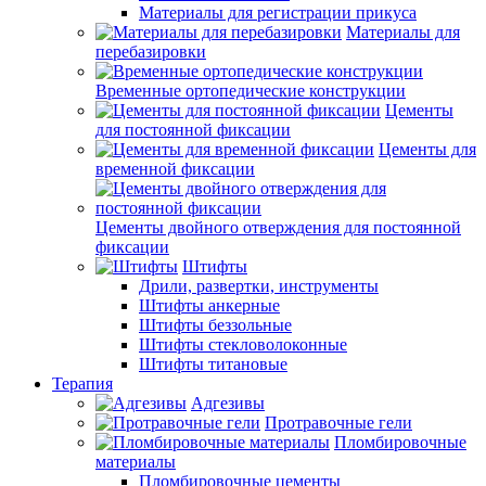
Материалы для регистрации прикуса
Материалы для
перебазировки
Временные ортопедические конструкции
Цементы
для постоянной фиксации
Цементы для
временной фиксации
Цементы двойного отверждения для постоянной
фиксации
Штифты
Дрили, развертки, инструменты
Штифты анкерные
Штифты беззольные
Штифты стекловолоконные
Штифты титановые
Терапия
Адгезивы
Протравочные гели
Пломбировочные
материалы
Пломбировочные цементы