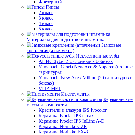
Фрезерный
Гипсы
2 класс
3 класс
4 класс
5 класс
Материалы для подготовки штампика
Замковые
крепления (аттачмены)
Искусственные зубы
АНИС Зубы 2-х слойные в бобинах
Yamahachi Gloria New Ace & Naperce (полные
гарнитуры)
Yamahachi New Ace / Million (20 гарнитуров в
боксах)
VITA MFT
Инструменты
Керамические
массы и композиты
Красители и глазури IPS Ivocolor
Керамика Ivoclar IPS e.max
Керамика Ivoclar IPS InLine A-D
Керамика Noritake CZR
Керамика Noritake EX-3