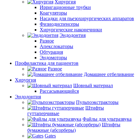
Хирургия
Ирригационные трубки
Коагуляторы
Насадки для пьезохирургических аппаратов
Физиодиспенсеры
Хирургические наконечники
Эндодонтия
Разное
Апекслокаторы
Обтурация
Эндомоторы
Профилактика для пациентов
Разное
Домашнее отбеливание
Хирургия
Шовный материал
Рассасывающийся
Эндодонтия
Пульпоэкстракторы
Штифты
гуттаперчивые
Файлы для ультразвука
Штифты
бумажные (абсорберы)
Gates