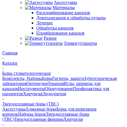
Аксессуары
Материалы
Распломбирование каналов
Девитализация и обработка пульпы
Лечение
Обработка каналов
Пломбирование каналов
Разное
Термогуттаперча
Главная
-
Каталог
-
Боры стоматологические
Комплекты, Наборы
Боры
Гигиена, защита
Зуботехническая
лаборатория
Ортопедия
Терапия
Иглы, шприцы для
каналов
Инструменты
Оборудование
Профилактика для
пациентов
Хирургия
Эндодонтия
-
Твердосплавные боры (ТВС)
Аксессуары
Алмазные боры
Боры для разрезания
коронок
Наборы боров
Твердосплавные боры
(ТВС)
Твердосплавные финиры
Хирургия
-