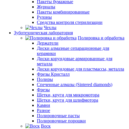
Пакеты бумажные
Журналы
Пакеты комбинированные
Рулоны
Средства контроля стерилизации
Чехлы
Зуботехническая лаборатория
Полировка и обработка
Держатели
Диски алмазные сепарационные для
керамики
Диски корундовые армированные для
металла
Диски корундовые для пластмассы, металла
Фрезы Кристалл
Полиры
Спеченные алмазы (Sintered diamonds)
Фрезы
Щетки, круги для микромотора
Щетки, круги для шлифмотора
Камни
Разное
Полировочные пасты
Полировочные порошки
Воск