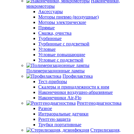
Наконечники,
микромоторы
Аксессуары
Моторы пневмо (воздушные)
Моторы электрические
Прямые
Смазка, очистка
Турбинные
Турбинные с подсветкой
Угловые
Угловые повышающие
Угловые с подсветкой
Полимеризационные лампы
Профилактика
Тест-приборы
Скалеры и принадлежности к ним
Наконечники воздушно-абразивные
Наконечники Air-Flo
Рентгенодиагностика
Разное
Интраоральные датчики
Рентген-защита
Трубки портативные
Стерилизация,