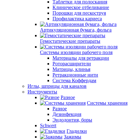
Таблетки для полоскания
Клиническое отбеливание
Порошки для пескоструя
Профилактика кариеса
Артикуляционная бумага, фольга
Гемостатические препараты
Системы изоляции рабочего поля
Материалы для ретракции
Роторасширители
Матрицы, клинья
Ретракционные нити
Система Коффердам
Иглы, шприцы для каналов
Инструменты
Разное
Системы хранения
Разное
Дезинфекция
Эндодонтия, боры
Schwert
Гладилки
Зажимы