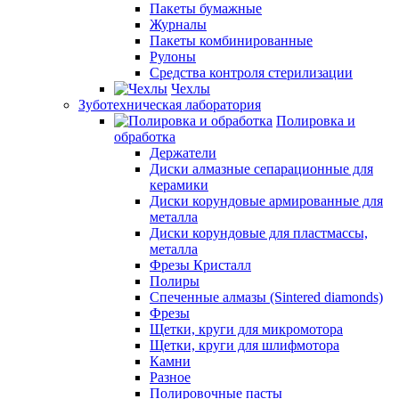
Пакеты бумажные
Журналы
Пакеты комбинированные
Рулоны
Средства контроля стерилизации
Чехлы
Зуботехническая лаборатория
Полировка и
обработка
Держатели
Диски алмазные сепарационные для
керамики
Диски корундовые армированные для
металла
Диски корундовые для пластмассы,
металла
Фрезы Кристалл
Полиры
Спеченные алмазы (Sintered diamonds)
Фрезы
Щетки, круги для микромотора
Щетки, круги для шлифмотора
Камни
Разное
Полировочные пасты