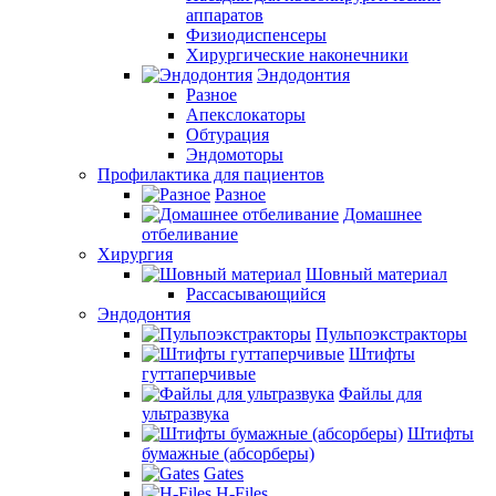
аппаратов
Физиодиспенсеры
Хирургические наконечники
Эндодонтия
Разное
Апекслокаторы
Обтурация
Эндомоторы
Профилактика для пациентов
Разное
Домашнее
отбеливание
Хирургия
Шовный материал
Рассасывающийся
Эндодонтия
Пульпоэкстракторы
Штифты
гуттаперчивые
Файлы для
ультразвука
Штифты
бумажные (абсорберы)
Gates
H-Files