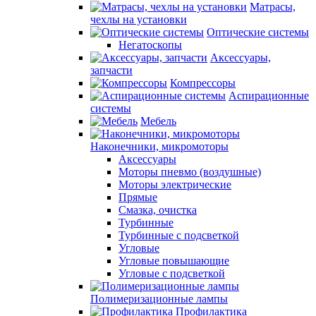
Матрасы,
чехлы на установки
Оптические системы
Негатоскопы
Аксессуары,
запчасти
Компрессоры
Аспирационные
системы
Мебель
Наконечники, микромоторы
Аксессуары
Моторы пневмо (воздушные)
Моторы электрические
Прямые
Смазка, очистка
Турбинные
Турбинные с подсветкой
Угловые
Угловые повышающие
Угловые с подсветкой
Полимеризационные лампы
Профилактика