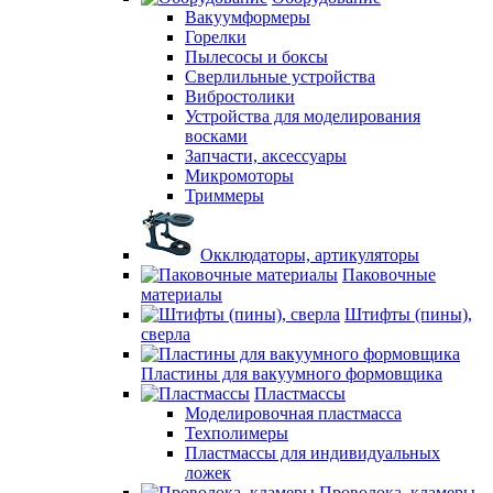
Вакуумформеры
Горелки
Пылесосы и боксы
Сверлильные устройства
Вибростолики
Устройства для моделирования
восками
Запчасти, аксессуары
Микромоторы
Триммеры
Окклюдаторы, артикуляторы
Паковочные
материалы
Штифты (пины),
сверла
Пластины для вакуумного формовщика
Пластмассы
Моделировочная пластмасса
Техполимеры
Пластмассы для индивидуальных
ложек
Проволока, кламеры