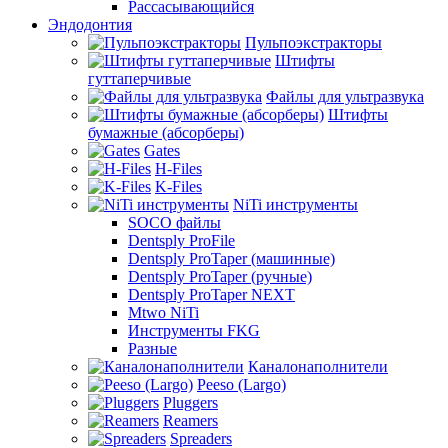
Рассасывающийся
Эндодонтия
Пульпоэкстракторы
Штифты
гуттаперчивые
Файлы для ультразвука
Штифты
бумажные (абсорберы)
Gates
H-Files
K-Files
NiTi инструменты
SOCO файлы
Dentsply ProFile
Dentsply ProTaper (машинные)
Dentsply ProTaper (ручные)
Dentsply ProTaper NEXT
Mtwo NiTi
Инструменты FKG
Разные
Каналонаполнители
Peeso (Largo)
Pluggers
Reamers
Spreaders