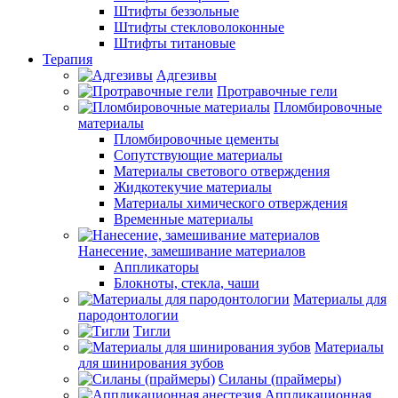
Штифты беззольные
Штифты стекловолоконные
Штифты титановые
Терапия
Адгезивы
Протравочные гели
Пломбировочные
материалы
Пломбировочные цементы
Сопутствующие материалы
Материалы светового отверждения
Жидкотекучие материалы
Материалы химического отверждения
Временные материалы
Нанесение, замешивание материалов
Аппликаторы
Блокноты, стекла, чаши
Материалы для
пародонтологии
Тигли
Материалы
для шинирования зубов
Силаны (праймеры)
Аппликационная