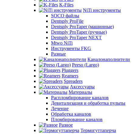
K-Files
NiTi инструменты
SOCO файлы
Dentsply ProFile
Dentsply ProTaper (машинные)
Dentsply ProTaper (ручные)
Dentsply ProTaper NEXT
Mtwo NiTi
Инструменты FKG
Разные
Каналонаполнители
Peeso (Largo)
Pluggers
Reamers
Spreaders
Аксессуары
Материалы
Распломбирование каналов
Девитализация и обработка пульпы
Лечение
Обработка каналов
Пломбирование каналов
Разное
Термогуттаперча