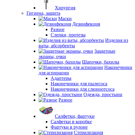
Хирургия
Гигиена, защита
Маски
Дезинфекция
Разное
Слепки, протезы
Изделия из
ваты, абсорбенты
Защитные
экраны, очки
Шапочки, бахилы
Наконечники
для аспирации
Адаптеры
Наконечники для пылесоса
Наконечники для слюноотсоса
Одежда, простыни
Разное
Салфетки, фартуки
Салфетки в коробке
Фартуки в рулоне
Стерилизация