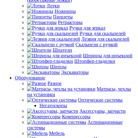
(кюретажные ложки)
Лотки
Ножницы
Пинцеты
Ретракторы
Ручки для зеркал
Ручки для скальпелей
Лезвия для скальпелей
Скальпели с ручкой
Шпатели
Шприцы для инъекций
Штопфер-гладилки
Щипцы
Экскаваторы
Оборудование
Разное
Матрасы, чехлы
на установки
Оптические системы
Негатоскопы
Аксессуары, запчасти
Компрессоры
Аспирационные
системы
Мебель