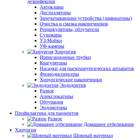
дезинфекция
Автоклавы
Дистилляторы
Запечатывающие устройства (ламинаторы)
Очистка и смазка наконечников
Рециркуляторы, облучатели
Сухожары
УЗ-Мойки
УФ-камеры
Хирургия
Ирригационные трубки
Коагуляторы
Насадки для пьезохирургических аппаратов
Физиодиспенсеры
Хирургические наконечники
Эндодонтия
Разное
Апекслокаторы
Обтурация
Эндомоторы
Профилактика для пациентов
Разное
Домашнее отбеливание
Хирургия
Шовный материал