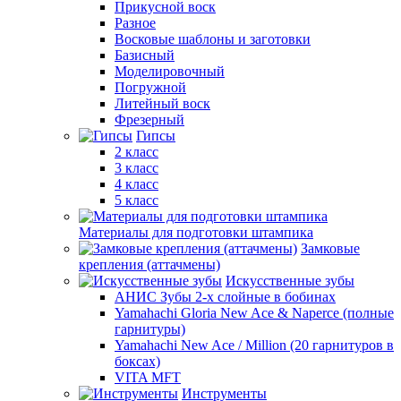
Прикусной воск
Разное
Восковые шаблоны и заготовки
Базисный
Моделировочный
Погружной
Литейный воск
Фрезерный
Гипсы
2 класс
3 класс
4 класс
5 класс
Материалы для подготовки штампика
Замковые
крепления (аттачмены)
Искусственные зубы
АНИС Зубы 2-х слойные в бобинах
Yamahachi Gloria New Ace & Naperce (полные
гарнитуры)
Yamahachi New Ace / Million (20 гарнитуров в
боксах)
VITA MFT
Инструменты