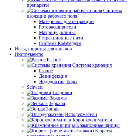
препараты
Системы
изоляции рабочего поля
Материалы для ретракции
Роторасширители
Матрицы, клинья
Ретракционные нити
Система Коффердам
Иглы, шприцы для каналов
Инструменты
Разное
Системы хранения
Разное
Дезинфекция
Эндодонтия, боры
Schwert
Гладилки
Зажимы
Зеркала
Зонды
Иглодержатели
Коронкосниматели
Крампонные щипцы
Кюреты