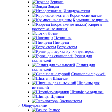
Зеркала
Зонды
Иглодержатели
Коронкосниматели
Крампонные щипцы
Кюреты
(кюретажные ложки)
Лотки
Ножницы
Пинцеты
Ретракторы
Ручки для зеркал
Ручки для
скальпелей
Лезвия для
скальпелей
Скальпели с ручкой
Шпатели
Шприцы для
инъекций
Штопфер-гладилки
Щипцы
Экскаваторы
Оборудование
Разное