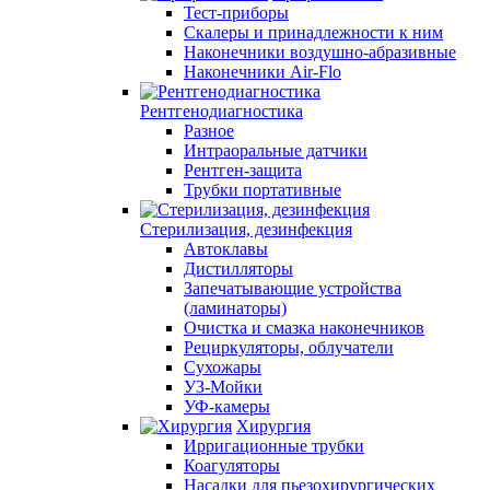
Тест-приборы
Скалеры и принадлежности к ним
Наконечники воздушно-абразивные
Наконечники Air-Flo
Рентгенодиагностика
Разное
Интраоральные датчики
Рентген-защита
Трубки портативные
Стерилизация, дезинфекция
Автоклавы
Дистилляторы
Запечатывающие устройства
(ламинаторы)
Очистка и смазка наконечников
Рециркуляторы, облучатели
Сухожары
УЗ-Мойки
УФ-камеры
Хирургия
Ирригационные трубки
Коагуляторы
Насадки для пьезохирургических