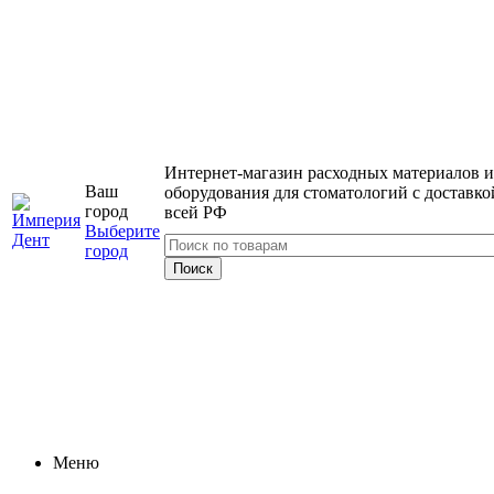
Интернет-магазин расходных материалов и
Ваш
оборудования для стоматологий с доставко
город
всей РФ
Выберите
город
Меню