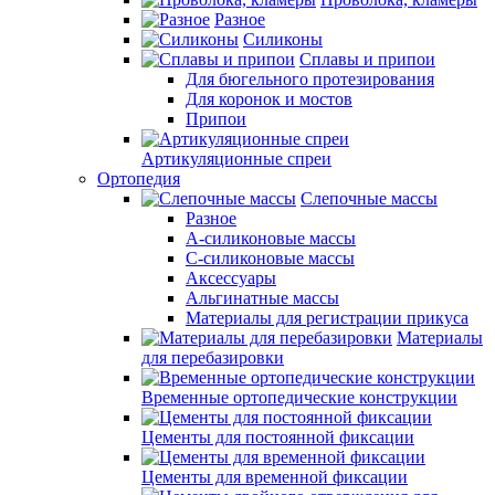
Разное
Силиконы
Сплавы и припои
Для бюгельного протезирования
Для коронок и мостов
Припои
Артикуляционные спреи
Ортопедия
Слепочные массы
Разное
А-силиконовые массы
С-силиконовые массы
Аксессуары
Альгинатные массы
Материалы для регистрации прикуса
Материалы
для перебазировки
Временные ортопедические конструкции
Цементы для постоянной фиксации
Цементы для временной фиксации