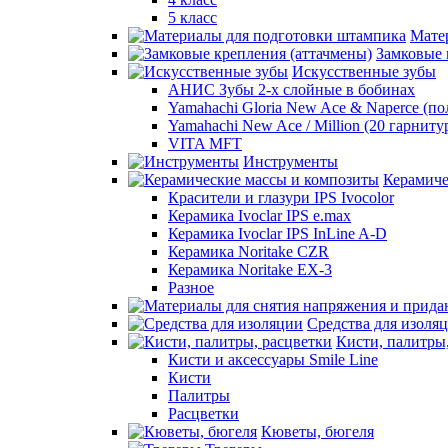
5 класс
Мате
Замковые 
Искусственные зубы
АНИС Зубы 2-х слойные в бобинах
Yamahachi Gloria New Ace & Naperce (п
Yamahachi New Ace / Million (20 гарниту
VITA MFT
Инструменты
Керамиче
Красители и глазури IPS Ivocolor
Керамика Ivoclar IPS e.max
Керамика Ivoclar IPS InLine A-D
Керамика Noritake CZR
Керамика Noritake EX-3
Разное
Средства для изоля
Кисти, палитры
Кисти и аксессуары Smile Line
Кисти
Палитры
Расцветки
Кюветы, бюгеля