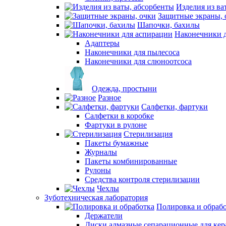
Изделия из ва
Защитные экраны, 
Шапочки, бахилы
Наконечники 
Адаптеры
Наконечники для пылесоса
Наконечники для слюноотсоса
Одежда, простыни
Разное
Салфетки, фартуки
Салфетки в коробке
Фартуки в рулоне
Стерилизация
Пакеты бумажные
Журналы
Пакеты комбинированные
Рулоны
Средства контроля стерилизации
Чехлы
Зуботехническая лаборатория
Полировка и обраб
Держатели
Диски алмазные сепарационные для ке