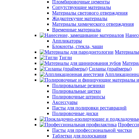
Пломбировочные цементы
Сопутствующие материалы
Материалы светового отверждения
Жидкотекучие материалы
Материалы химического отверждения
Временные материалы
Нанес
Аппликаторы
Блокноты, стекла, чаши
Материалы
Тигли
Матери
Силаны (праймеры)
Аппликационна
Полировальные резинки
Полировальные щетки
Полировочные штрипсы
Аксессуары
Пасты для полировки реставраций
Полировочные диски
Професси
Пасты для профессиональной чистки
Таблетки для полоскания