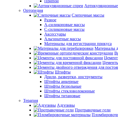
Припои
Артикуляционные
Ортопедия
Слепочные массы
Разное
А-силиконовые массы
С-силиконовые массы
Аксессуары
Альгинатные массы
Материалы для регистрации прикуса
Материалы д
В
Цемент
Цементы
Штифты
Дрили, развертки, инструменты
Штифты анкерные
Штифты беззольные
Штифты стекловолоконные
Штифты титановые
Терапия
Адгезивы
Протравочные гели
Пломбировочн