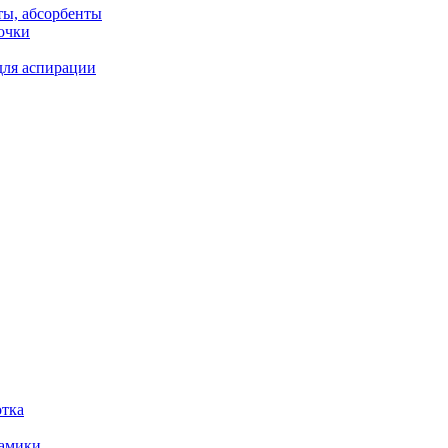
ты, абсорбенты
очки
для аспирации
отка
рамики