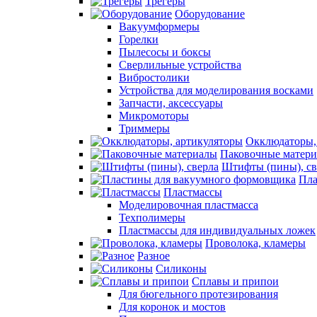
Трегеры
Оборудование
Вакуумформеры
Горелки
Пылесосы и боксы
Сверлильные устройства
Вибростолики
Устройства для моделирования восками
Запчасти, аксессуары
Микромоторы
Триммеры
Окклюдаторы,
Паковочные матер
Штифты (пины), св
Пла
Пластмассы
Моделировочная пластмасса
Техполимеры
Пластмассы для индивидуальных ложек
Проволока, кламеры
Разное
Силиконы
Сплавы и припои
Для бюгельного протезирования
Для коронок и мостов