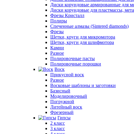
Диски корундовые армированные для м
Диски корундовые для пластмассы, мет
Фрезы Кристалл
Полиры
Спеченные алмазы (Sintered diamonds)
Фрезы
Щетки, круги для микромотора
Щетки, круги для шлифмотора
Камни
Разное
Полировочные пасты
Полировочные порошки
Воск
Прикусной воск
Разное
Восковые шаблоны и заготовки
Базисный
Моделировочный
Погружной
Литейный воск
Фрезерный
Гипсы
2 класс
3 класс
4 класс