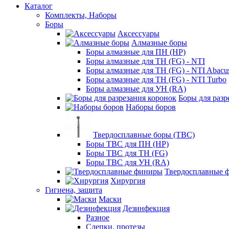
Каталог
Комплекты, Наборы
Боры
Аксессуары
Алмазные боры
Боры алмазные для ПН (HP)
Боры алмазные для ТН (FG) - NTI
Боры алмазные для ТН (FG) - NTI Abacu
Боры алмазные для ТН (FG) - NTI Turbo
Боры алмазные для УН (RA)
Боры для разр
Наборы боров
Твердосплавные боры (ТВС)
Боры ТВС для ПН (HP)
Боры ТВС для ТН (FG)
Боры ТВС для УН (RA)
Твердосплавные 
Хирургия
Гигиена, защита
Маски
Дезинфекция
Разное
Слепки, протезы