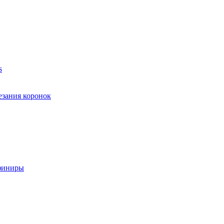
s
езания коронок
финиры