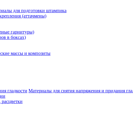
риалы для подготовки штампика
крепления (аттачмены)
олные гарнитуры)
ров в боксах)
ские массы и композиты
Материалы для снятия напряжения и придания гла
ции
, расцветки