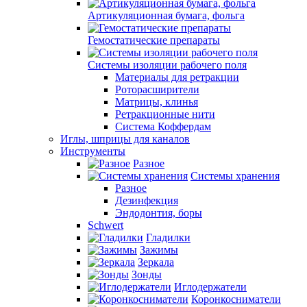
Артикуляционная бумага, фольга
Гемостатические препараты
Системы изоляции рабочего поля
Материалы для ретракции
Роторасширители
Матрицы, клинья
Ретракционные нити
Система Коффердам
Иглы, шприцы для каналов
Инструменты
Разное
Системы хранения
Разное
Дезинфекция
Эндодонтия, боры
Schwert
Гладилки
Зажимы
Зеркала
Зонды
Иглодержатели
Коронкосниматели