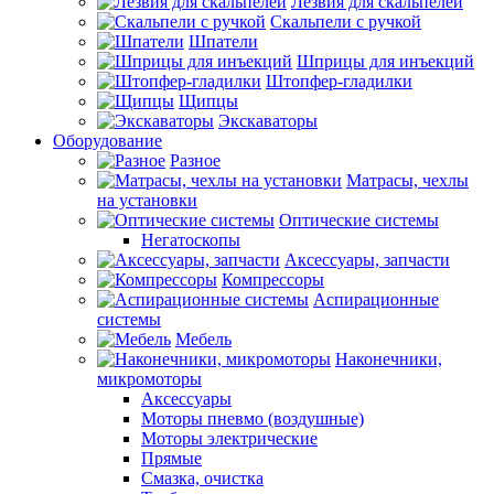
Лезвия для скальпелей
Скальпели с ручкой
Шпатели
Шприцы для инъекций
Штопфер-гладилки
Щипцы
Экскаваторы
Оборудование
Разное
Матрасы, чехлы
на установки
Оптические системы
Негатоскопы
Аксессуары, запчасти
Компрессоры
Аспирационные
системы
Мебель
Наконечники,
микромоторы
Аксессуары
Моторы пневмо (воздушные)
Моторы электрические
Прямые
Смазка, очистка