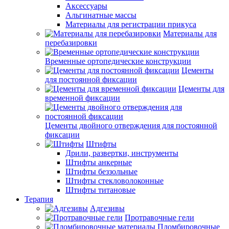
Аксессуары
Альгинатные массы
Материалы для регистрации прикуса
Материалы для
перебазировки
Временные ортопедические конструкции
Цементы
для постоянной фиксации
Цементы для
временной фиксации
Цементы двойного отверждения для постоянной
фиксации
Штифты
Дрили, развертки, инструменты
Штифты анкерные
Штифты беззольные
Штифты стекловолоконные
Штифты титановые
Терапия
Адгезивы
Протравочные гели
Пломбировочные