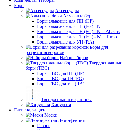
Комплекты, Наборы
Боры
Аксессуары
Алмазные боры
Боры алмазные для ПН (HP)
Боры алмазные для ТН (FG) - NTI
Боры алмазные для ТН (FG) - NTI Abacus
Боры алмазные для ТН (FG) - NTI Turbo
Боры алмазные для УН (RA)
Боры для
разрезания коронок
Наборы боров
Твердосплавные
боры (ТВС)
Боры ТВС для ПН (HP)
Боры ТВС для ТН (FG)
Боры ТВС для УН (RA)
Твердосплавные финиры
Хирургия
Гигиена, защита
Маски
Дезинфекция
Разное