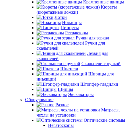
Крампонные щипцы
Кюреты
(кюретажные ложки)
Лотки
Ножницы
Пинцеты
Ретракторы
Ручки для зеркал
Ручки для
скальпелей
Лезвия для
скальпелей
Скальпели с ручкой
Шпатели
Шприцы для
инъекций
Штопфер-гладилки
Щипцы
Экскаваторы
Оборудование
Разное
Матрасы,
чехлы на установки
Оптические системы
Негатоскопы