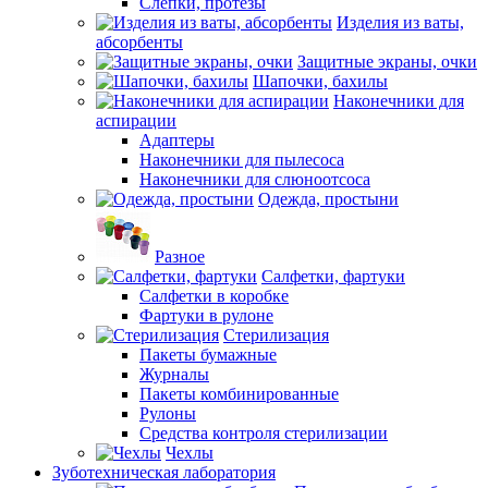
Слепки, протезы
Изделия из ваты,
абсорбенты
Защитные экраны, очки
Шапочки, бахилы
Наконечники для
аспирации
Адаптеры
Наконечники для пылесоса
Наконечники для слюноотсоса
Одежда, простыни
Разное
Салфетки, фартуки
Салфетки в коробке
Фартуки в рулоне
Стерилизация
Пакеты бумажные
Журналы
Пакеты комбинированные
Рулоны
Средства контроля стерилизации
Чехлы
Зуботехническая лаборатория