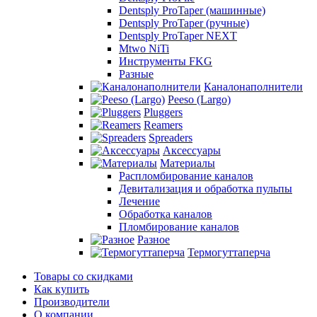
Dentsply ProTaper (машинные)
Dentsply ProTaper (ручные)
Dentsply ProTaper NEXT
Mtwo NiTi
Инструменты FKG
Разные
Каналонаполнители
Peeso (Largo)
Pluggers
Reamers
Spreaders
Аксессуары
Материалы
Распломбирование каналов
Девитализация и обработка пульпы
Лечение
Обработка каналов
Пломбирование каналов
Разное
Термогуттаперча
Товары со скидками
Как купить
Производители
О компании