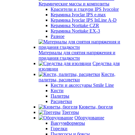
Керамические массы и композиты
Красители и глазури IPS Ivocolor
Керамика Ivoclar IPS e.max
Керамика Ivoclar IPS InLine A-D
Керамика Noritake CZR
Керамика Noritake EX-3
Разное
Материалы для снятия напряжения и
придания гладкости
Средства для
изоляции
Кисти,
палитры, расцветки
Кисти и аксессуары Smile Line
Кисти
Палитры
Расцветки
Кюветы, бюгеля
Трегеры
Оборудование
Вакуумформеры
Горелки
Пылесосы и боксы