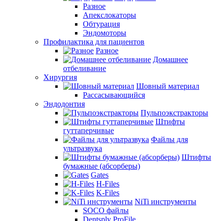
Разное
Апекслокаторы
Обтурация
Эндомоторы
Профилактика для пациентов
Разное
Домашнее
отбеливание
Хирургия
Шовный материал
Рассасывающийся
Эндодонтия
Пульпоэкстракторы
Штифты
гуттаперчивые
Файлы для
ультразвука
Штифты
бумажные (абсорберы)
Gates
H-Files
K-Files
NiTi инструменты
SOCO файлы
Dentsply ProFile