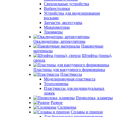
Сверлильные устройства
Вибростолики
Устройства для моделирования
восками
Запчасти, аксессуары
Микромоторы
Триммеры
Окклюдаторы, артикуляторы
Паковочные
материалы
Штифты (пины),
сверла
Пластины для вакуумного формовщика
Пластмассы
Моделировочная пластмасса
Техполимеры
Пластмассы для индивидуальных
ложек
Проволока, кламеры
Разное
Силиконы
Сплавы и припои
Для бюгельного протезирования