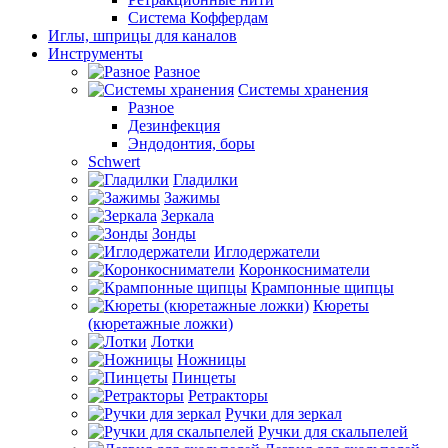
Система Коффердам
Иглы, шприцы для каналов
Инструменты
Разное
Системы хранения
Разное
Дезинфекция
Эндодонтия, боры
Schwert
Гладилки
Зажимы
Зеркала
Зонды
Иглодержатели
Коронкосниматели
Крампонные щипцы
Кюреты
(кюретажные ложки)
Лотки
Ножницы
Пинцеты
Ретракторы
Ручки для зеркал
Ручки для скальпелей