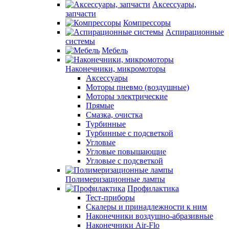
Аксессуары,
запчасти
Компрессоры
Аспирационные
системы
Мебель
Наконечники, микромоторы
Аксессуары
Моторы пневмо (воздушные)
Моторы электрические
Прямые
Смазка, очистка
Турбинные
Турбинные с подсветкой
Угловые
Угловые повышающие
Угловые с подсветкой
Полимеризационные лампы
Профилактика
Тест-приборы
Скалеры и принадлежности к ним
Наконечники воздушно-абразивные
Наконечники Air-Flo