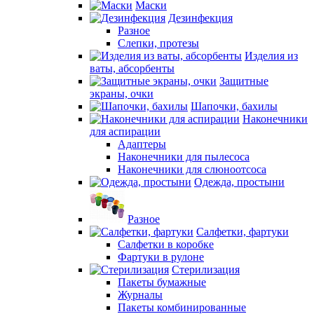
Маски
Дезинфекция
Разное
Слепки, протезы
Изделия из
ваты, абсорбенты
Защитные
экраны, очки
Шапочки, бахилы
Наконечники
для аспирации
Адаптеры
Наконечники для пылесоса
Наконечники для слюноотсоса
Одежда, простыни
Разное
Салфетки, фартуки
Салфетки в коробке
Фартуки в рулоне
Стерилизация
Пакеты бумажные
Журналы
Пакеты комбинированные