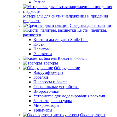
Разное
Материалы для снятия напряжения и придания
гладкости
Средства для изоляции
Кисти, палитры,
расцветки
Кисти и аксессуары Smile Line
Кисти
Палитры
Расцветки
Кюветы, бюгеля
Трегеры
Оборудование
Вакуумформеры
Горелки
Пылесосы и боксы
Сверлильные устройства
Вибростолики
Устройства для моделирования восками
Запчасти, аксессуары
Микромоторы
Триммеры
Окклюдаторы,