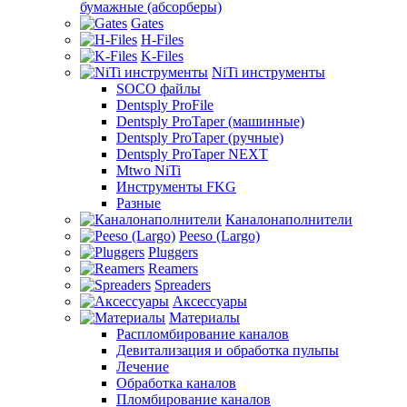
бумажные (абсорберы)
Gates
H-Files
K-Files
NiTi инструменты
SOCO файлы
Dentsply ProFile
Dentsply ProTaper (машинные)
Dentsply ProTaper (ручные)
Dentsply ProTaper NEXT
Mtwo NiTi
Инструменты FKG
Разные
Каналонаполнители
Peeso (Largo)
Pluggers
Reamers
Spreaders
Аксессуары
Материалы
Распломбирование каналов
Девитализация и обработка пульпы
Лечение
Обработка каналов
Пломбирование каналов