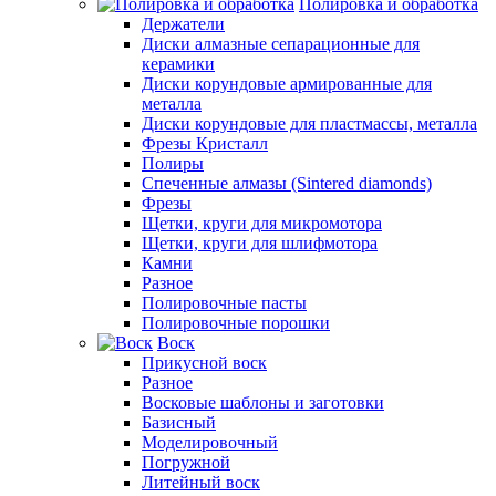
Полировка и обработка
Держатели
Диски алмазные сепарационные для
керамики
Диски корундовые армированные для
металла
Диски корундовые для пластмассы, металла
Фрезы Кристалл
Полиры
Спеченные алмазы (Sintered diamonds)
Фрезы
Щетки, круги для микромотора
Щетки, круги для шлифмотора
Камни
Разное
Полировочные пасты
Полировочные порошки
Воск
Прикусной воск
Разное
Восковые шаблоны и заготовки
Базисный
Моделировочный
Погружной
Литейный воск