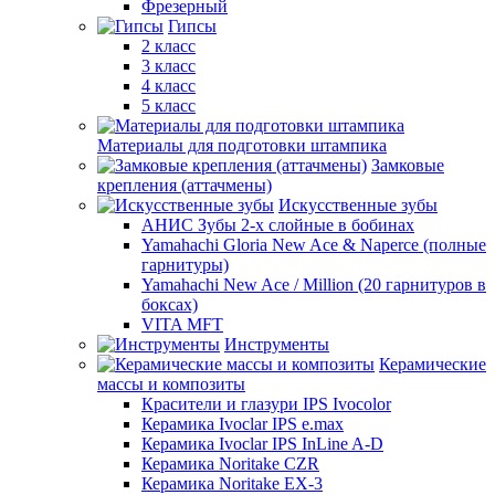
Фрезерный
Гипсы
2 класс
3 класс
4 класс
5 класс
Материалы для подготовки штампика
Замковые
крепления (аттачмены)
Искусственные зубы
АНИС Зубы 2-х слойные в бобинах
Yamahachi Gloria New Ace & Naperce (полные
гарнитуры)
Yamahachi New Ace / Million (20 гарнитуров в
боксах)
VITA MFT
Инструменты
Керамические
массы и композиты
Красители и глазури IPS Ivocolor
Керамика Ivoclar IPS e.max
Керамика Ivoclar IPS InLine A-D
Керамика Noritake CZR
Керамика Noritake EX-3