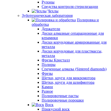
Рулоны
Средства контроля стерилизации
Чехлы
Зуботехническая лаборатория
Полировка и
обработка
Держатели
Диски алмазные сепарационные для
керамики
Диски корундовые армированные для
металла
Диски корундовые для пластмассы,
металла
Фрезы Кристалл
Полиры
Спеченные алмазы (Sintered diamonds)
Фрезы
Щетки, круги для микромотора
Щетки, круги для шлифмотора
Камни
Разное
Полировочные пасты
Полировочные порошки
Воск
Прикусной воск