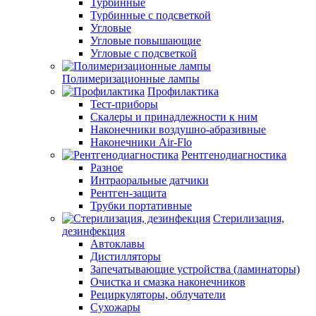
Турбинные
Турбинные с подсветкой
Угловые
Угловые повышающие
Угловые с подсветкой
Полимеризационные лампы
Профилактика
Тест-приборы
Скалеры и принадлежности к ним
Наконечники воздушно-абразивные
Наконечники Air-Flo
Рентгенодиагностика
Разное
Интраоральные датчики
Рентген-защита
Трубки портативные
Стерилизация,
дезинфекция
Автоклавы
Дистилляторы
Запечатывающие устройства (ламинаторы)
Очистка и смазка наконечников
Рециркуляторы, облучатели
Сухожары