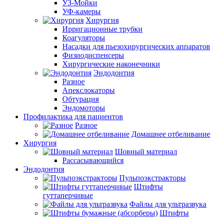
УЗ-Мойки
УФ-камеры
Хирургия
Ирригационные трубки
Коагуляторы
Насадки для пьезохирургических аппаратов
Физиодиспенсеры
Хирургические наконечники
Эндодонтия
Разное
Апекслокаторы
Обтурация
Эндомоторы
Профилактика для пациентов
Разное
Домашнее отбеливание
Хирургия
Шовный материал
Рассасывающийся
Эндодонтия
Пульпоэкстракторы
Штифты
гуттаперчивые
Файлы для ультразвука
Штифты