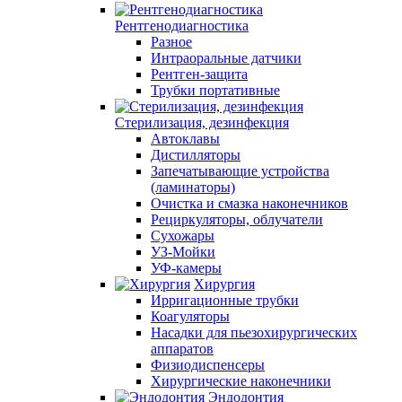
Рентгенодиагностика
Разное
Интраоральные датчики
Рентген-защита
Трубки портативные
Стерилизация, дезинфекция
Автоклавы
Дистилляторы
Запечатывающие устройства
(ламинаторы)
Очистка и смазка наконечников
Рециркуляторы, облучатели
Сухожары
УЗ-Мойки
УФ-камеры
Хирургия
Ирригационные трубки
Коагуляторы
Насадки для пьезохирургических
аппаратов
Физиодиспенсеры
Хирургические наконечники
Эндодонтия