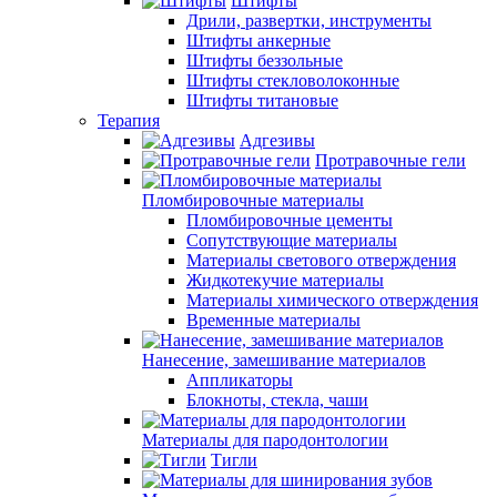
Штифты
Дрили, развертки, инструменты
Штифты анкерные
Штифты беззольные
Штифты стекловолоконные
Штифты титановые
Терапия
Адгезивы
Протравочные гели
Пломбировочные материалы
Пломбировочные цементы
Сопутствующие материалы
Материалы светового отверждения
Жидкотекучие материалы
Материалы химического отверждения
Временные материалы
Нанесение, замешивание материалов
Аппликаторы
Блокноты, стекла, чаши
Материалы для пародонтологии
Тигли