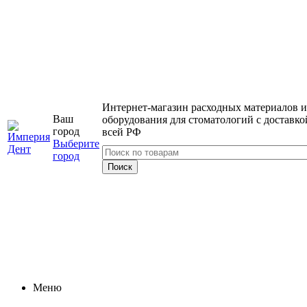
Интернет-магазин расходных материалов и
Ваш
оборудования для стоматологий с доставко
город
всей РФ
Выберите
город
Меню