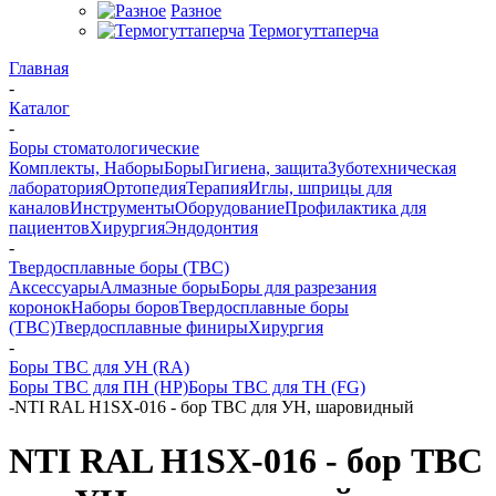
Разное
Термогуттаперча
Главная
-
Каталог
-
Боры стоматологические
Комплекты, Наборы
Боры
Гигиена, защита
Зуботехническая
лаборатория
Ортопедия
Терапия
Иглы, шприцы для
каналов
Инструменты
Оборудование
Профилактика для
пациентов
Хирургия
Эндодонтия
-
Твердосплавные боры (ТВС)
Аксессуары
Алмазные боры
Боры для разрезания
коронок
Наборы боров
Твердосплавные боры
(ТВС)
Твердосплавные финиры
Хирургия
-
Боры ТВС для УН (RA)
Боры ТВС для ПН (HP)
Боры ТВС для ТН (FG)
-
NTI RAL H1SX-016 - бор ТВС для УН, шаровидный
NTI RAL H1SX-016 - бор ТВС