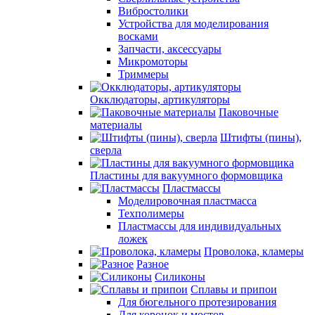
Вибростолики
Устройства для моделирования
восками
Запчасти, аксессуары
Микромоторы
Триммеры
Окклюдаторы, артикуляторы
Паковочные
материалы
Штифты (пины),
сверла
Пластины для вакуумного формовщика
Пластмассы
Моделировочная пластмасса
Техполимеры
Пластмассы для индивидуальных
ложек
Проволока, кламеры
Разное
Силиконы
Сплавы и припои
Для бюгельного протезирования
Для коронок и мостов