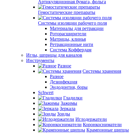
Артикуляционная бумага, фольга
Гемостатические препараты
Системы изоляции рабочего поля
Материалы для ретракции
Роторасширители
Матрицы, клинья
Ретракционные нити
Система Коффердам
Иглы, шприцы для каналов
Инструменты
Разное
Системы хранения
Разное
Дезинфекция
Эндодонтия, боры
Schwert
Гладилки
Зажимы
Зеркала
Зонды
Иглодержатели
Коронкосниматели
Крампонные щипцы