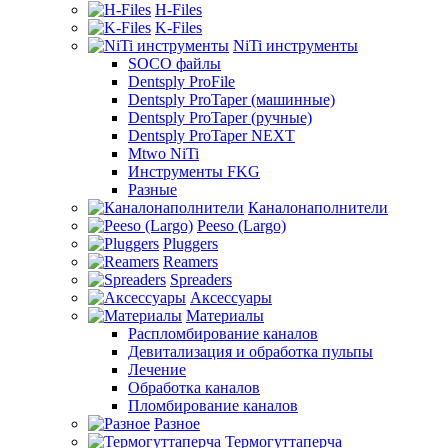
H-Files
K-Files
NiTi инструменты
SOCO файлы
Dentsply ProFile
Dentsply ProTaper (машинные)
Dentsply ProTaper (ручные)
Dentsply ProTaper NEXT
Mtwo NiTi
Инструменты FKG
Разные
Каналонаполнители
Peeso (Largo)
Pluggers
Reamers
Spreaders
Аксессуары
Материалы
Распломбирование каналов
Девитализация и обработка пульпы
Лечение
Обработка каналов
Пломбирование каналов
Разное
Термогуттаперча