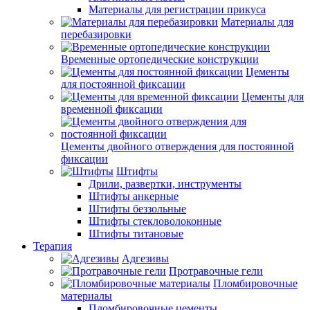
Материалы для регистрации прикуса
Материалы для
перебазировки
Временные ортопедические конструкции
Цементы
для постоянной фиксации
Цементы для
временной фиксации
Цементы двойного отверждения для постоянной
фиксации
Штифты
Дрили, развертки, инструменты
Штифты анкерные
Штифты беззольные
Штифты стекловолоконные
Штифты титановые
Терапия
Адгезивы
Протравочные гели
Пломбировочные
материалы
Пломбировочные цементы