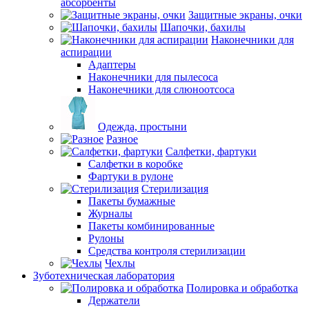
абсорбенты
Защитные экраны, очки
Шапочки, бахилы
Наконечники для
аспирации
Адаптеры
Наконечники для пылесоса
Наконечники для слюноотсоса
Одежда, простыни
Разное
Салфетки, фартуки
Салфетки в коробке
Фартуки в рулоне
Стерилизация
Пакеты бумажные
Журналы
Пакеты комбинированные
Рулоны
Средства контроля стерилизации
Чехлы
Зуботехническая лаборатория
Полировка и обработка
Держатели