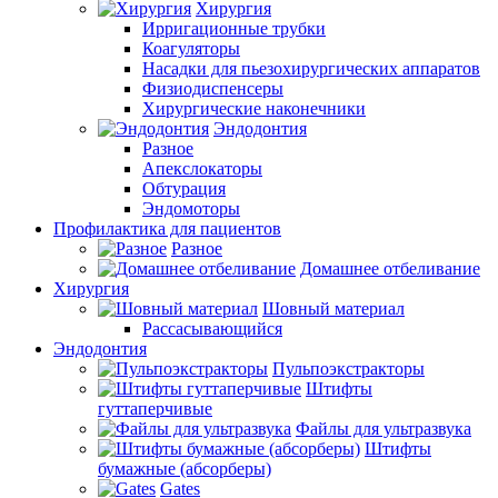
Хирургия
Ирригационные трубки
Коагуляторы
Насадки для пьезохирургических аппаратов
Физиодиспенсеры
Хирургические наконечники
Эндодонтия
Разное
Апекслокаторы
Обтурация
Эндомоторы
Профилактика для пациентов
Разное
Домашнее отбеливание
Хирургия
Шовный материал
Рассасывающийся
Эндодонтия
Пульпоэкстракторы
Штифты
гуттаперчивые
Файлы для ультразвука
Штифты
бумажные (абсорберы)
Gates