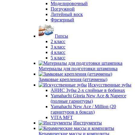
Моделировочный
Погружной
Литейный воск
Фрезерный
Гипсы
2 класс
3 класс
4 класс
5 класс
Материалы для подготовки штампика
Замковые крепления (аттачмены)
Искусственные зубы
АНИС Зубы 2-х слойные в бобинах
Yamahachi Gloria New Ace & Naperce
(полные гарнитуры)
Yamahachi New Ace / Million (20
гарнитуров в боксах)
VITA MFT
Инструменты
Керамические массы и композиты