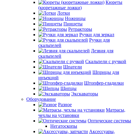
Кюреты
(кюретажные ложки)
Лотки
Ножницы
Пинцеты
Ретракторы
Ручки для зеркал
Ручки для
скальпелей
Лезвия для
скальпелей
Скальпели с ручкой
Шпатели
Шприцы для
инъекций
Штопфер-гладилки
Щипцы
Экскаваторы
Оборудование
Разное
Матрасы,
чехлы на установки
Оптические системы
Негатоскопы
Аксессуары,