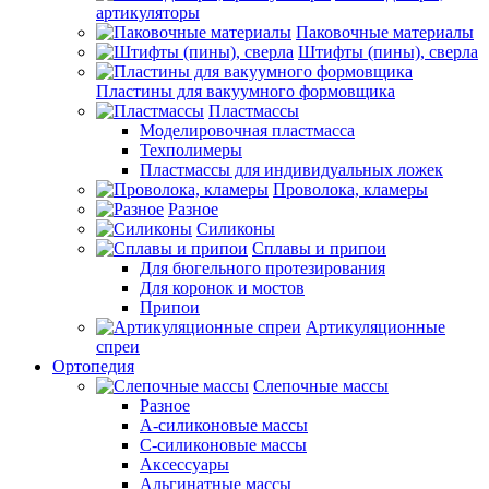
артикуляторы
Паковочные материалы
Штифты (пины), сверла
Пластины для вакуумного формовщика
Пластмассы
Моделировочная пластмасса
Техполимеры
Пластмассы для индивидуальных ложек
Проволока, кламеры
Разное
Силиконы
Сплавы и припои
Для бюгельного протезирования
Для коронок и мостов
Припои
Артикуляционные
спреи
Ортопедия
Слепочные массы
Разное
А-силиконовые массы
С-силиконовые массы
Аксессуары
Альгинатные массы