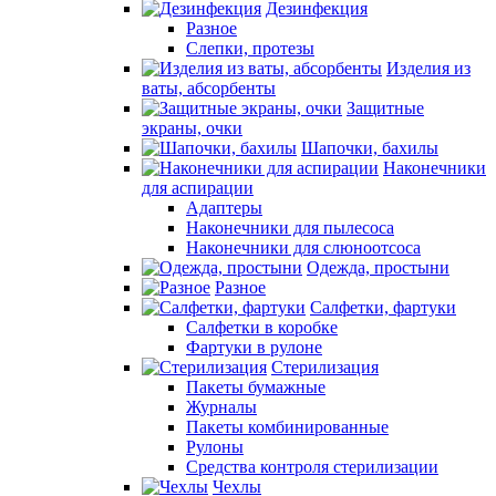
Дезинфекция
Разное
Слепки, протезы
Изделия из
ваты, абсорбенты
Защитные
экраны, очки
Шапочки, бахилы
Наконечники
для аспирации
Адаптеры
Наконечники для пылесоса
Наконечники для слюноотсоса
Одежда, простыни
Разное
Салфетки, фартуки
Салфетки в коробке
Фартуки в рулоне
Стерилизация
Пакеты бумажные
Журналы
Пакеты комбинированные
Рулоны
Средства контроля стерилизации
Чехлы