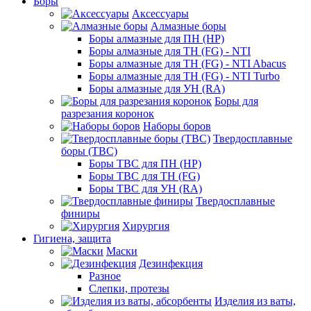
Боры
Аксессуары
Алмазные боры
Боры алмазные для ПН (HP)
Боры алмазные для ТН (FG) - NTI
Боры алмазные для ТН (FG) - NTI Abacus
Боры алмазные для ТН (FG) - NTI Turbo
Боры алмазные для УН (RA)
Боры для
разрезания коронок
Наборы боров
Твердосплавные
боры (ТВС)
Боры ТВС для ПН (HP)
Боры ТВС для ТН (FG)
Боры ТВС для УН (RA)
Твердосплавные
финиры
Хирургия
Гигиена, защита
Маски
Дезинфекция
Разное
Слепки, протезы
Изделия из ваты,