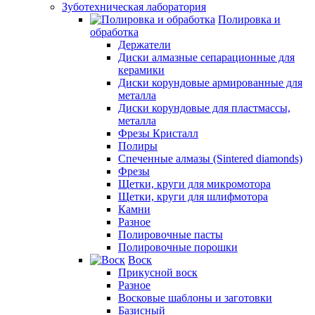
Зуботехническая лаборатория
Полировка и
обработка
Держатели
Диски алмазные сепарационные для
керамики
Диски корундовые армированные для
металла
Диски корундовые для пластмассы,
металла
Фрезы Кристалл
Полиры
Спеченные алмазы (Sintered diamonds)
Фрезы
Щетки, круги для микромотора
Щетки, круги для шлифмотора
Камни
Разное
Полировочные пасты
Полировочные порошки
Воск
Прикусной воск
Разное
Восковые шаблоны и заготовки
Базисный