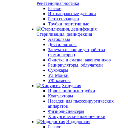
Рентгенодиагностика
Разное
Интраоральные датчики
Рентген-защита
Трубки портативные
Стерилизация, дезинфекция
Автоклавы
Дистилляторы
Запечатывающие устройства
(ламинаторы)
Очистка и смазка наконечников
Рециркуляторы, облучатели
Сухожары
УЗ-Мойки
УФ-камеры
Хирургия
Ирригационные трубки
Коагуляторы
Насадки для пьезохирургических
аппаратов
Физиодиспенсеры
Хирургические наконечники
Эндодонтия
Разное