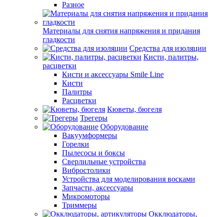
Разное
Материалы для снятия напряжения и придания
гладкости
Средства для изоляции
Кисти, палитры,
расцветки
Кисти и аксессуары Smile Line
Кисти
Палитры
Расцветки
Кюветы, бюгеля
Трегеры
Оборудование
Вакуумформеры
Горелки
Пылесосы и боксы
Сверлильные устройства
Вибростолики
Устройства для моделирования восками
Запчасти, аксессуары
Микромоторы
Триммеры
Окклюдаторы,