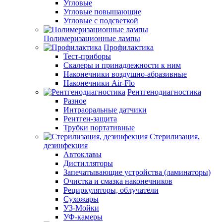
Угловые
Угловые повышающие
Угловые с подсветкой
Полимеризационные лампы
Профилактика
Тест-приборы
Скалеры и принадлежности к ним
Наконечники воздушно-абразивные
Наконечники Air-Flo
Рентгенодиагностика
Разное
Интраоральные датчики
Рентген-защита
Трубки портативные
Стерилизация,
дезинфекция
Автоклавы
Дистилляторы
Запечатывающие устройства (ламинаторы)
Очистка и смазка наконечников
Рециркуляторы, облучатели
Сухожары
УЗ-Мойки
УФ-камеры