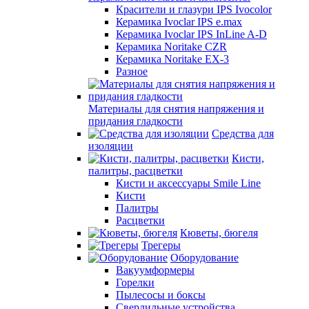
Красители и глазури IPS Ivocolor
Керамика Ivoclar IPS e.max
Керамика Ivoclar IPS InLine A-D
Керамика Noritake CZR
Керамика Noritake EX-3
Разное
Материалы для снятия напряжения и
придания гладкости
Средства для
изоляции
Кисти,
палитры, расцветки
Кисти и аксессуары Smile Line
Кисти
Палитры
Расцветки
Кюветы, бюгеля
Трегеры
Оборудование
Вакуумформеры
Горелки
Пылесосы и боксы
Сверлильные устройства