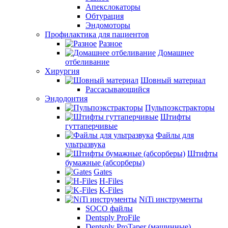
Апекслокаторы
Обтурация
Эндомоторы
Профилактика для пациентов
Разное
Домашнее
отбеливание
Хирургия
Шовный материал
Рассасывающийся
Эндодонтия
Пульпоэкстракторы
Штифты
гуттаперчивые
Файлы для
ультразвука
Штифты
бумажные (абсорберы)
Gates
H-Files
K-Files
NiTi инструменты
SOCO файлы
Dentsply ProFile
Dentsply ProTaper (машинные)