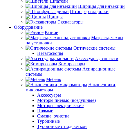
Шпатели
Шприцы для инъекций
Штопфер-гладилки
Щипцы
Экскаваторы
Оборудование
Разное
Матрасы, чехлы
на установки
Оптические системы
Негатоскопы
Аксессуары, запчасти
Компрессоры
Аспирационные
системы
Мебель
Наконечники,
микромоторы
Аксессуары
Моторы пневмо (воздушные)
Моторы электрические
Прямые
Смазка, очистка
Турбинные
Турбинные с подсветкой