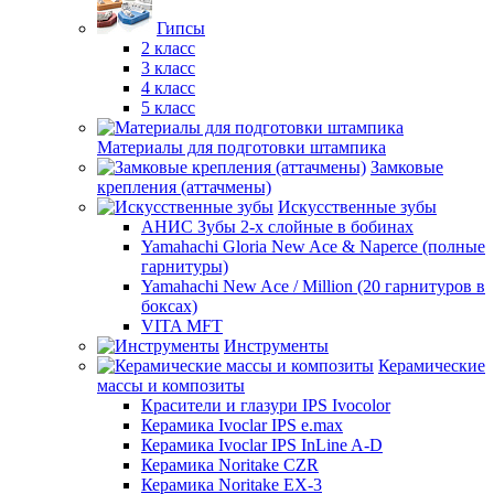
Гипсы
2 класс
3 класс
4 класс
5 класс
Материалы для подготовки штампика
Замковые
крепления (аттачмены)
Искусственные зубы
АНИС Зубы 2-х слойные в бобинах
Yamahachi Gloria New Ace & Naperce (полные
гарнитуры)
Yamahachi New Ace / Million (20 гарнитуров в
боксах)
VITA MFT
Инструменты
Керамические
массы и композиты
Красители и глазури IPS Ivocolor
Керамика Ivoclar IPS e.max
Керамика Ivoclar IPS InLine A-D
Керамика Noritake CZR
Керамика Noritake EX-3