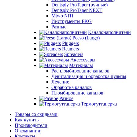
Dentsply ProTaper (ручные)
Dentsply ProTaper NEXT
Mtwo NiTi
Инструменты FKG
Разные
Каналонаполнители
Peeso (Largo)
Pluggers
Reamers
Spreaders
Аксессуары
Материалы
Распломбирование каналов
Девитализация и обработка пульпы
Лечение
Обработка каналов
Пломбирование каналов
Разное
Термогуттаперча
Товары со скидками
Как купить
Производители
О компании
Контакты