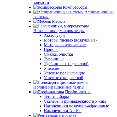
запчасти
Компрессоры
Аспирационные
системы
Мебель
Наконечники, микромоторы
Аксессуары
Моторы пневмо (воздушные)
Моторы электрические
Прямые
Смазка, очистка
Турбинные
Турбинные с подсветкой
Угловые
Угловые повышающие
Угловые с подсветкой
Полимеризационные лампы
Профилактика
Тест-приборы
Скалеры и принадлежности к ним
Наконечники воздушно-абразивные
Наконечники Air-Flo