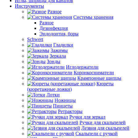
Иглы, шприцы для каналов
Инструменты
Разное
Системы хранения
Разное
Дезинфекция
Эндодонтия, боры
Schwert
Гладилки
Зажимы
Зеркала
Зонды
Иглодержатели
Коронкосниматели
Крампонные щипцы
Кюреты
(кюретажные ложки)
Лотки
Ножницы
Пинцеты
Ретракторы
Ручки для зеркал
Ручки для скальпелей
Лезвия для скальпелей
Скальпели с ручкой