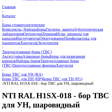
Главная
-
Каталог
-
Боры стоматологические
Комплекты, Наборы
Боры
Гигиена, защита
Зуботехническая
лаборатория
Ортопедия
Терапия
Иглы, шприцы для
каналов
Инструменты
Оборудование
Профилактика для
пациентов
Хирургия
Эндодонтия
-
Твердосплавные боры (ТВС)
Аксессуары
Алмазные боры
Боры для разрезания
коронок
Наборы боров
Твердосплавные боры
(ТВС)
Твердосплавные финиры
Хирургия
-
Боры ТВС для УН (RA)
Боры ТВС для ПН (HP)
Боры ТВС для ТН (FG)
-
NTI RAL H1SX-018 - бор ТВС для УН, шаровидный
NTI RAL H1SX-018 - бор ТВС
для УН, шаровидный