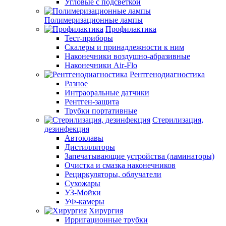
Угловые с подсветкой
Полимеризационные лампы
Профилактика
Тест-приборы
Скалеры и принадлежности к ним
Наконечники воздушно-абразивные
Наконечники Air-Flo
Рентгенодиагностика
Разное
Интраоральные датчики
Рентген-защита
Трубки портативные
Стерилизация,
дезинфекция
Автоклавы
Дистилляторы
Запечатывающие устройства (ламинаторы)
Очистка и смазка наконечников
Рециркуляторы, облучатели
Сухожары
УЗ-Мойки
УФ-камеры
Хирургия
Ирригационные трубки