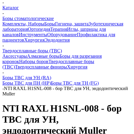
-
Каталог
-
Боры стоматологические
Комплекты, Наборы
Боры
Гигиена, защита
Зуботехническая
лаборатория
Ортопедия
Терапия
Иглы, шприцы для
каналов
Инструменты
Оборудование
Профилактика для
пациентов
Хирургия
Эндодонтия
-
Твердосплавные боры (ТВС)
Аксессуары
Алмазные боры
Боры для разрезания
коронок
Наборы боров
Твердосплавные боры
(ТВС)
Твердосплавные финиры
Хирургия
-
Боры ТВС для УН (RA)
Боры ТВС для ПН (HP)
Боры ТВС для ТН (FG)
-
NTI RAXL H1SNL-008 - бор ТВС для УН, эндодонтический
Muller
NTI RAXL H1SNL-008 - бор
ТВС для УН,
эндодонтический Muller