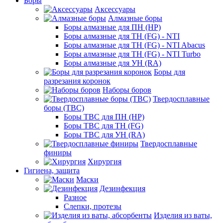
Боры
Аксессуары
Алмазные боры
Боры алмазные для ПН (HP)
Боры алмазные для ТН (FG) - NTI
Боры алмазные для ТН (FG) - NTI Abacus
Боры алмазные для ТН (FG) - NTI Turbo
Боры алмазные для УН (RA)
Боры для
разрезания коронок
Наборы боров
Твердосплавные
боры (ТВС)
Боры ТВС для ПН (HP)
Боры ТВС для ТН (FG)
Боры ТВС для УН (RA)
Твердосплавные
финиры
Хирургия
Гигиена, защита
Маски
Дезинфекция
Разное
Слепки, протезы
Изделия из ваты,