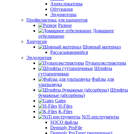
Апекслокаторы
Обтурация
Эндомоторы
Профилактика для пациентов
Разное
Домашнее
отбеливание
Хирургия
Шовный материал
Рассасывающийся
Эндодонтия
Пульпоэкстракторы
Штифты
гуттаперчивые
Файлы для
ультразвука
Штифты
бумажные (абсорберы)
Gates
H-Files
K-Files
NiTi инструменты
SOCO файлы
Dentsply ProFile
Dentsply ProTaper (машинные)