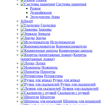
Системы хранения
Разное
Дезинфекция
Эндодонтия, боры
Schwert
Гладилки
Зажимы
Зеркала
Зонды
Иглодержатели
Коронкосниматели
Крампонные щипцы
Кюреты
(кюретажные ложки)
Лотки
Ножницы
Пинцеты
Ретракторы
Ручки для зеркал
Ручки для скальпелей
Лезвия для скальпелей
Скальпели с ручкой
Шпатели
Шприцы для инъекций