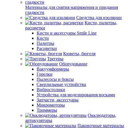
Материалы для снятия напряжения и придания
гладкости
Средства для изоляции
Кисти, палитры,
расцветки
Кисти и аксессуары Smile Line
Кисти
Палитры
Расцветки
Кюветы, бюгеля
Трегеры
Оборудование
Вакуумформеры
Горелки
Пылесосы и боксы
Сверлильные устройства
Вибростолики
Устройства для моделирования восками
Запчасти, аксессуары
Микромоторы
Триммеры
Окклюдаторы,
артикуляторы
Паковочные материалы