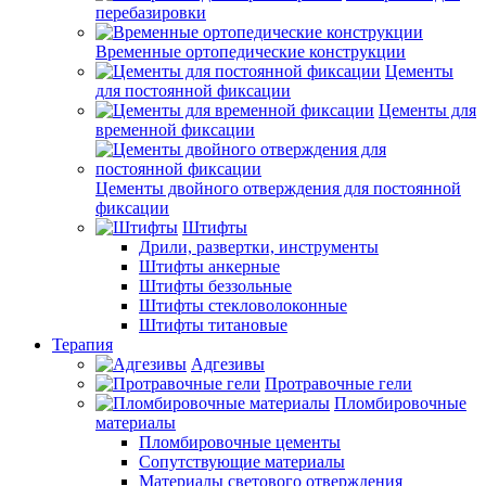
перебазировки
Временные ортопедические конструкции
Цементы
для постоянной фиксации
Цементы для
временной фиксации
Цементы двойного отверждения для постоянной
фиксации
Штифты
Дрили, развертки, инструменты
Штифты анкерные
Штифты беззольные
Штифты стекловолоконные
Штифты титановые
Терапия
Адгезивы
Протравочные гели
Пломбировочные
материалы
Пломбировочные цементы
Сопутствующие материалы
Материалы светового отверждения