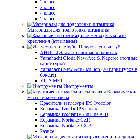
2 класс
3 класс
4 класс
5 класс
Материалы для подготовки штампика
Замковые
крепления (аттачмены)
Искусственные зубы
АНИС Зубы 2-х слойные в бобинах
Yamahachi Gloria New Ace & Naperce (полные
гарнитуры)
Yamahachi New Ace / Million (20 гарнитуров в
боксах)
VITA MFT
Инструменты
Керамические
массы и композиты
Красители и глазури IPS Ivocolor
Керамика Ivoclar IPS e.max
Керамика Ivoclar IPS InLine A-D
Керамика Noritake CZR
Керамика Noritake EX-3
Разное