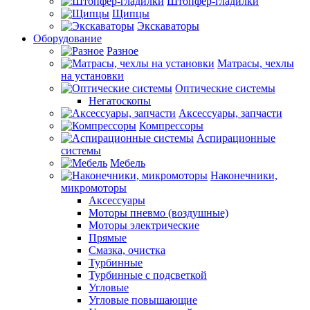
Штопфер-гладилки
Щипцы
Экскаваторы
Оборудование
Разное
Матрасы, чехлы
на установки
Оптические системы
Негатоскопы
Аксессуары, запчасти
Компрессоры
Аспирационные
системы
Мебель
Наконечники,
микромоторы
Аксессуары
Моторы пневмо (воздушные)
Моторы электрические
Прямые
Смазка, очистка
Турбинные
Турбинные с подсветкой
Угловые
Угловые повышающие