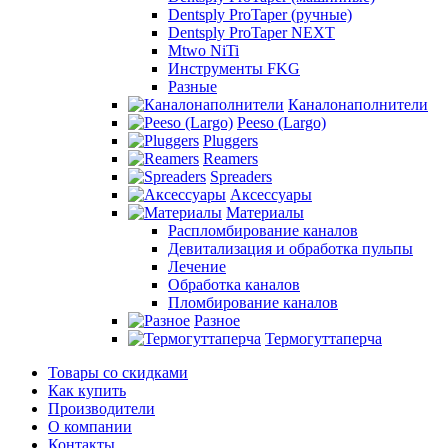
Dentsply ProTaper (ручные)
Dentsply ProTaper NEXT
Mtwo NiTi
Инструменты FKG
Разные
Каналонаполнители
Peeso (Largo)
Pluggers
Reamers
Spreaders
Аксессуары
Материалы
Распломбирование каналов
Девитализация и обработка пульпы
Лечение
Обработка каналов
Пломбирование каналов
Разное
Термогуттаперча
Товары со скидками
Как купить
Производители
О компании
Контакты