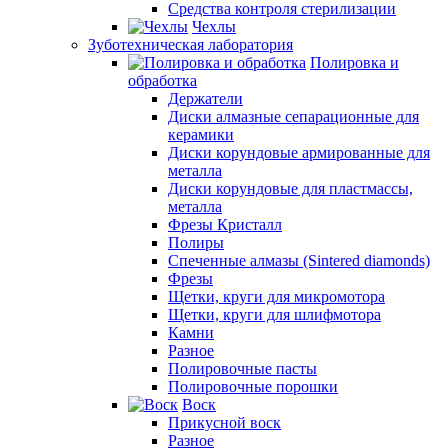
Средства контроля стерилизации
Чехлы
Зуботехническая лаборатория
Полировка и
обработка
Держатели
Диски алмазные сепарационные для
керамики
Диски корундовые армированные для
металла
Диски корундовые для пластмассы,
металла
Фрезы Кристалл
Полиры
Спеченные алмазы (Sintered diamonds)
Фрезы
Щетки, круги для микромотора
Щетки, круги для шлифмотора
Камни
Разное
Полировочные пасты
Полировочные порошки
Воск
Прикусной воск
Разное