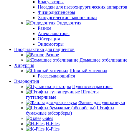
Коагуляторы
Насадки для пьезохирургических аппаратов
Физиодиспенсеры
Хирургические наконечники
Эндодонтия
Разное
Апекслокаторы
Обтурация
Эндомоторы
Профилактика для пациентов
Разное
Домашнее отбеливание
Хирургия
Шовный материал
Рассасывающийся
Эндодонтия
Пульпоэкстракторы
Штифты
гуттаперчивые
Файлы для ультразвука
Штифты
бумажные (абсорберы)
Gates
H-Files
K-Files