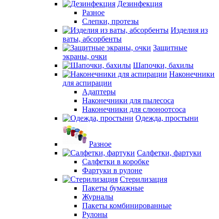
Дезинфекция
Разное
Слепки, протезы
Изделия из
ваты, абсорбенты
Защитные
экраны, очки
Шапочки, бахилы
Наконечники
для аспирации
Адаптеры
Наконечники для пылесоса
Наконечники для слюноотсоса
Одежда, простыни
Разное
Салфетки, фартуки
Салфетки в коробке
Фартуки в рулоне
Стерилизация
Пакеты бумажные
Журналы
Пакеты комбинированные
Рулоны