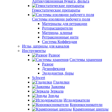
Артикуляционная бумага, фольга
Гемостатические препараты
Системы изоляции рабочего поля
Материалы для ретракции
Роторасширители
Матрицы, клинья
Ретракционные нити
Система Коффердам
Иглы, шприцы для каналов
Инструменты
Разное
Системы хранения
Разное
Дезинфекция
Эндодонтия, боры
Schwert
Гладилки
Зажимы
Зеркала
Зонды
Иглодержатели
Коронкосниматели
Крампонные щипцы