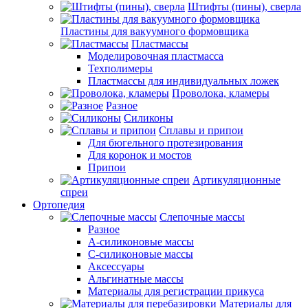
Штифты (пины), сверла
Пластины для вакуумного формовщика
Пластмассы
Моделировочная пластмасса
Техполимеры
Пластмассы для индивидуальных ложек
Проволока, кламеры
Разное
Силиконы
Сплавы и припои
Для бюгельного протезирования
Для коронок и мостов
Припои
Артикуляционные
спреи
Ортопедия
Слепочные массы
Разное
А-силиконовые массы
С-силиконовые массы
Аксессуары
Альгинатные массы
Материалы для регистрации прикуса
Материалы для