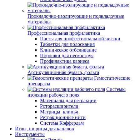
Прокладочно-изолирующие и подкладочные
материалы
Профессиональная профилактика
Пасты для профессиональной чистки
Таблетки для полоскания
Клиническое отбеливание
Порошки для пескоструя
Профилактика кариеса
Артикуляционная бумага, фольга
Гемостатические
препараты
Системы
изоляции рабочего поля
Материалы для ретракции
Роторасширители
Матрицы, клинья
Ретракционные нити
Система Коффердам
Иглы, шприцы для каналов
Инструменты
Разное