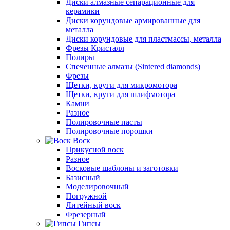
Диски алмазные сепарационные для
керамики
Диски корундовые армированные для
металла
Диски корундовые для пластмассы, металла
Фрезы Кристалл
Полиры
Спеченные алмазы (Sintered diamonds)
Фрезы
Щетки, круги для микромотора
Щетки, круги для шлифмотора
Камни
Разное
Полировочные пасты
Полировочные порошки
Воск
Прикусной воск
Разное
Восковые шаблоны и заготовки
Базисный
Моделировочный
Погружной
Литейный воск
Фрезерный
Гипсы