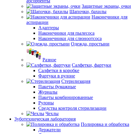
абсорбенты
Защитные экраны, очки
Шапочки, бахилы
Наконечники для
аспирации
Адаптеры
Наконечники для пылесоса
Наконечники для слюноотсоса
Одежда, простыни
Разное
Салфетки, фартуки
Салфетки в коробке
Фартуки в рулоне
Стерилизация
Пакеты бумажные
Журналы
Пакеты комбинированные
Рулоны
Средства контроля стерилизации
Чехлы
Зуботехническая лаборатория
Полировка и обработка
Держатели