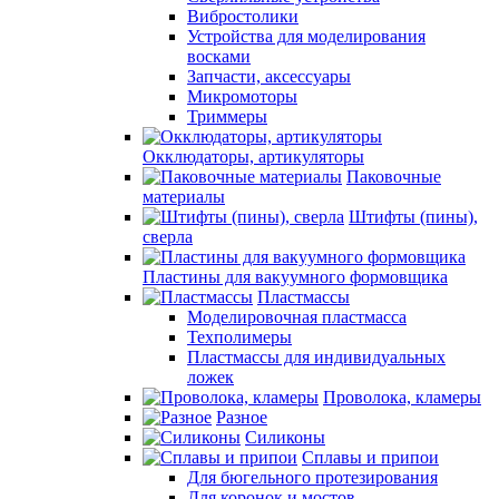
Вибростолики
Устройства для моделирования
восками
Запчасти, аксессуары
Микромоторы
Триммеры
Окклюдаторы, артикуляторы
Паковочные
материалы
Штифты (пины),
сверла
Пластины для вакуумного формовщика
Пластмассы
Моделировочная пластмасса
Техполимеры
Пластмассы для индивидуальных
ложек
Проволока, кламеры
Разное
Силиконы
Сплавы и припои
Для бюгельного протезирования
Для коронок и мостов