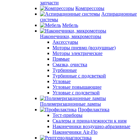
запчасти
Компрессоры
Аспирационные
системы
Мебель
Наконечники, микромоторы
Аксессуары
Моторы пневмо (воздушные)
Моторы электрические
Прямые
Смазка, очистка
Турбинные
Турбинные с подсветкой
Угловые
Угловые повышающие
Угловые с подсветкой
Полимеризационные лампы
Профилактика
Тест-приборы
Скалеры и принадлежности к ним
Наконечники воздушно-абразивные
Наконечники Air-Flo