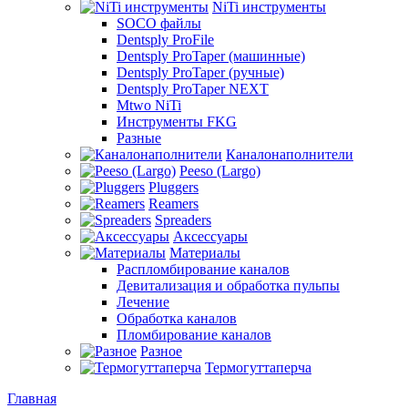
NiTi инструменты
SOCO файлы
Dentsply ProFile
Dentsply ProTaper (машинные)
Dentsply ProTaper (ручные)
Dentsply ProTaper NEXT
Mtwo NiTi
Инструменты FKG
Разные
Каналонаполнители
Peeso (Largo)
Pluggers
Reamers
Spreaders
Аксессуары
Материалы
Распломбирование каналов
Девитализация и обработка пульпы
Лечение
Обработка каналов
Пломбирование каналов
Разное
Термогуттаперча
Главная