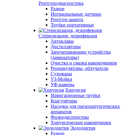
Рентгенодиагностика
Разное
Интраоральные датчики
Рентген-защита
Трубки портативные
Стерилизация, дезинфекция
Автоклавы
Дистилляторы
Запечатывающие устройства
(ламинаторы)
Очистка и смазка наконечников
Рециркуляторы, облучатели
Сухожары
УЗ-Мойки
УФ-камеры
Хирургия
Ирригационные трубки
Коагуляторы
Насадки для пьезохирургических
аппаратов
Физиодиспенсеры
Хирургические наконечники
Эндодонтия
Разное