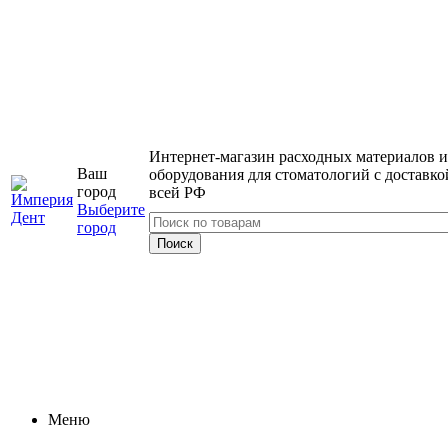
Интернет-магазин расходных материалов и
Ваш
оборудования для стоматологий с доставко
город
всей РФ
Выберите
город
Меню