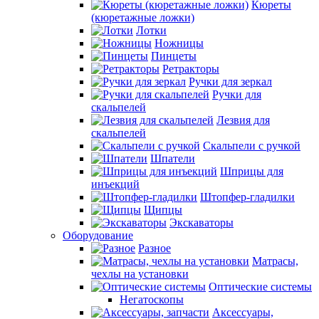
Кюреты
(кюретажные ложки)
Лотки
Ножницы
Пинцеты
Ретракторы
Ручки для зеркал
Ручки для
скальпелей
Лезвия для
скальпелей
Скальпели с ручкой
Шпатели
Шприцы для
инъекций
Штопфер-гладилки
Щипцы
Экскаваторы
Оборудование
Разное
Матрасы,
чехлы на установки
Оптические системы
Негатоскопы
Аксессуары,