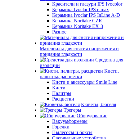
Красители и глазури IPS Ivocolor
Керамика Ivoclar IPS e.max
Керамика Ivoclar IPS InLine A-D
Керамика Noritake CZR
Керамика Noritake EX-3
Разное
Материалы для снятия напряжения и
придания гладкости
Средства для
изоляции
Кисти,
палитры, расцветки
Кисти и аксессуары Smile Line
Кисти
Палитры
Расцветки
Кюветы, бюгеля
Трегеры
Оборудование
Вакуумформеры
Горелки
Пылесосы и боксы
Сверлильные устройства