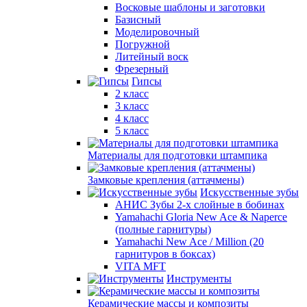
Восковые шаблоны и заготовки
Базисный
Моделировочный
Погружной
Литейный воск
Фрезерный
Гипсы
2 класс
3 класс
4 класс
5 класс
Материалы для подготовки штампика
Замковые крепления (аттачмены)
Искусственные зубы
АНИС Зубы 2-х слойные в бобинах
Yamahachi Gloria New Ace & Naperce
(полные гарнитуры)
Yamahachi New Ace / Million (20
гарнитуров в боксах)
VITA MFT
Инструменты
Керамические массы и композиты