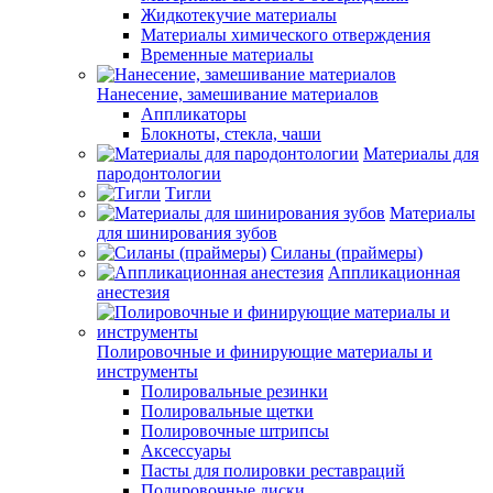
Жидкотекучие материалы
Материалы химического отверждения
Временные материалы
Нанесение, замешивание материалов
Аппликаторы
Блокноты, стекла, чаши
Материалы для
пародонтологии
Тигли
Материалы
для шинирования зубов
Силаны (праймеры)
Аппликационная
анестезия
Полировочные и финирующие материалы и
инструменты
Полировальные резинки
Полировальные щетки
Полировочные штрипсы
Аксессуары
Пасты для полировки реставраций
Полировочные диски