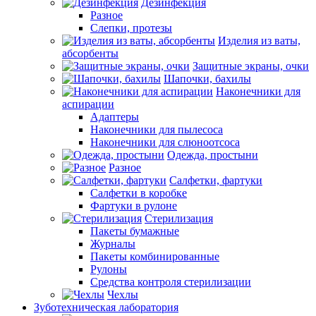
Дезинфекция
Разное
Слепки, протезы
Изделия из ваты,
абсорбенты
Защитные экраны, очки
Шапочки, бахилы
Наконечники для
аспирации
Адаптеры
Наконечники для пылесоса
Наконечники для слюноотсоса
Одежда, простыни
Разное
Салфетки, фартуки
Салфетки в коробке
Фартуки в рулоне
Стерилизация
Пакеты бумажные
Журналы
Пакеты комбинированные
Рулоны
Средства контроля стерилизации
Чехлы
Зуботехническая лаборатория