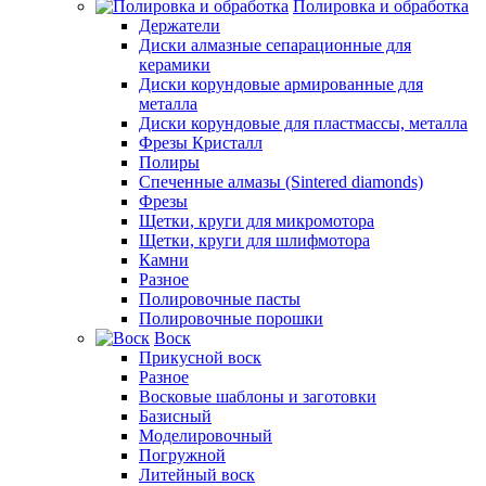
Полировка и обработка
Держатели
Диски алмазные сепарационные для
керамики
Диски корундовые армированные для
металла
Диски корундовые для пластмассы, металла
Фрезы Кристалл
Полиры
Спеченные алмазы (Sintered diamonds)
Фрезы
Щетки, круги для микромотора
Щетки, круги для шлифмотора
Камни
Разное
Полировочные пасты
Полировочные порошки
Воск
Прикусной воск
Разное
Восковые шаблоны и заготовки
Базисный
Моделировочный
Погружной
Литейный воск