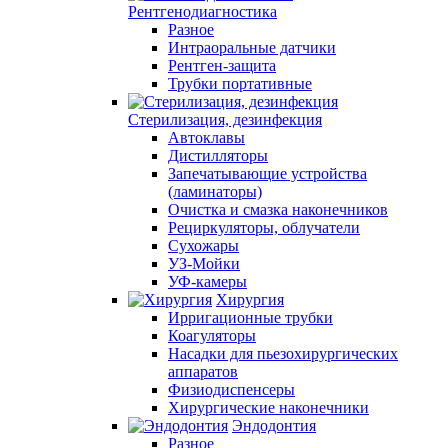
Рентгенодиагностика
Разное
Интраоральные датчики
Рентген-защита
Трубки портативные
Стерилизация, дезинфекция
Автоклавы
Дистилляторы
Запечатывающие устройства
(ламинаторы)
Очистка и смазка наконечников
Рециркуляторы, облучатели
Сухожары
УЗ-Мойки
УФ-камеры
Хирургия
Ирригационные трубки
Коагуляторы
Насадки для пьезохирургических
аппаратов
Физиодиспенсеры
Хирургические наконечники
Эндодонтия
Разное