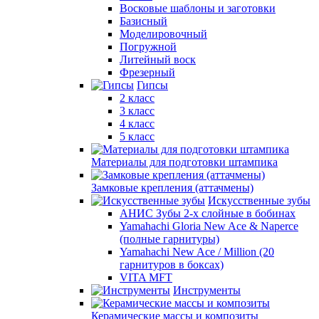
Восковые шаблоны и заготовки
Базисный
Моделировочный
Погружной
Литейный воск
Фрезерный
Гипсы
2 класс
3 класс
4 класс
5 класс
Материалы для подготовки штампика
Замковые крепления (аттачмены)
Искусственные зубы
АНИС Зубы 2-х слойные в бобинах
Yamahachi Gloria New Ace & Naperce
(полные гарнитуры)
Yamahachi New Ace / Million (20
гарнитуров в боксах)
VITA MFT
Инструменты
Керамические массы и композиты