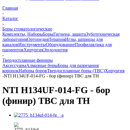
Главная
-
Каталог
-
Боры стоматологические
Комплекты, Наборы
Боры
Гигиена, защита
Зуботехническая
лаборатория
Ортопедия
Терапия
Иглы, шприцы для
каналов
Инструменты
Оборудование
Профилактика для
пациентов
Хирургия
Эндодонтия
-
Твердосплавные финиры
Аксессуары
Алмазные боры
Боры для разрезания
коронок
Наборы боров
Твердосплавные боры (ТВС)
Хирургия
-
NTI H134UF-014-FG - бор (финир) ТВС для ТН
NTI H134UF-014-FG - бор
(финир) ТВС для ТН