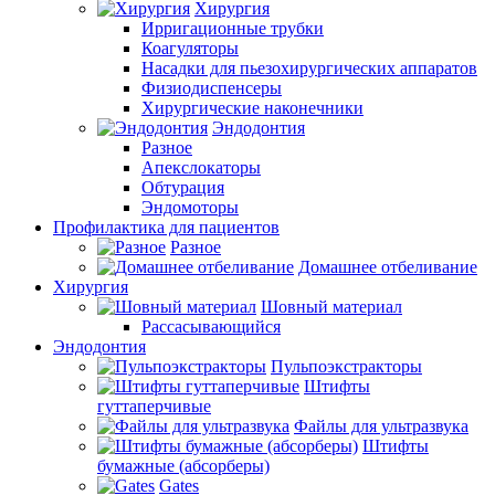
Хирургия
Ирригационные трубки
Коагуляторы
Насадки для пьезохирургических аппаратов
Физиодиспенсеры
Хирургические наконечники
Эндодонтия
Разное
Апекслокаторы
Обтурация
Эндомоторы
Профилактика для пациентов
Разное
Домашнее отбеливание
Хирургия
Шовный материал
Рассасывающийся
Эндодонтия
Пульпоэкстракторы
Штифты
гуттаперчивые
Файлы для ультразвука
Штифты
бумажные (абсорберы)
Gates