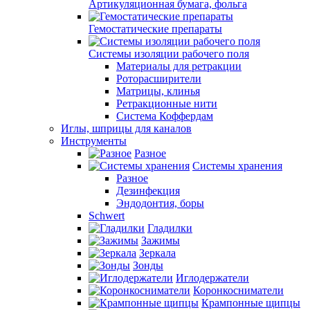
Артикуляционная бумага, фольга
Гемостатические препараты
Системы изоляции рабочего поля
Материалы для ретракции
Роторасширители
Матрицы, клинья
Ретракционные нити
Система Коффердам
Иглы, шприцы для каналов
Инструменты
Разное
Системы хранения
Разное
Дезинфекция
Эндодонтия, боры
Schwert
Гладилки
Зажимы
Зеркала
Зонды
Иглодержатели
Коронкосниматели
Крампонные щипцы