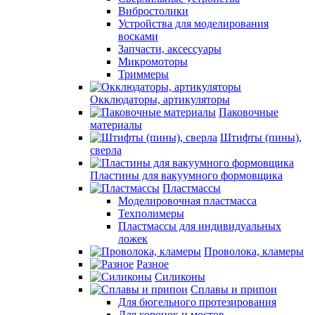
Вибростолики
Устройства для моделирования
восками
Запчасти, аксессуары
Микромоторы
Триммеры
Окклюдаторы, артикуляторы
Паковочные
материалы
Штифты (пины),
сверла
Пластины для вакуумного формовщика
Пластмассы
Моделировочная пластмасса
Техполимеры
Пластмассы для индивидуальных
ложек
Проволока, кламеры
Разное
Силиконы
Сплавы и припои
Для бюгельного протезирования
Для коронок и мостов