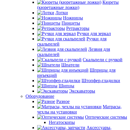
Кюреты
(кюретажные ложки)
Лотки
Ножницы
Пинцеты
Ретракторы
Ручки для зеркал
Ручки для
скальпелей
Лезвия для
скальпелей
Скальпели с ручкой
Шпатели
Шприцы для
инъекций
Штопфер-гладилки
Щипцы
Экскаваторы
Оборудование
Разное
Матрасы,
чехлы на установки
Оптические системы
Негатоскопы
Аксессуары,