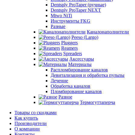
Dentsply ProTaper (ручные)
Dentsply ProTaper NEXT
Mtwo NiTi
Инструменты FKG
Разные
Каналонаполнители
Peeso (Largo)
Pluggers
Reamers
Spreaders
Аксессуары
Материалы
Распломбирование каналов
Девитализация и обработка пульпы
Лечение
Обработка каналов
Пломбирование каналов
Разное
Термогуттаперча
Товары со скидками
Как купить
Производители
О компании
Контакты