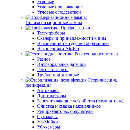
Угловые
Угловые повышающие
Угловые с подсветкой
Полимеризационные лампы
Профилактика
Тест-приборы
Скалеры и принадлежности к ним
Наконечники воздушно-абразивные
Наконечники Air-Flo
Рентгенодиагностика
Разное
Интраоральные датчики
Рентген-защита
Трубки портативные
Стерилизация,
дезинфекция
Автоклавы
Дистилляторы
Запечатывающие устройства (ламинаторы)
Очистка и смазка наконечников
Рециркуляторы, облучатели
Сухожары
УЗ-Мойки
УФ-камеры