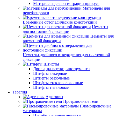
Материалы для регистрации прикуса
Материалы для
перебазировки
Временные ортопедические конструкции
Цементы
для постоянной фиксации
Цементы для
временной фиксации
Цементы двойного отверждения для постоянной
фиксации
Штифты
Дрили, развертки, инструменты
Штифты анкерные
Штифты беззольные
Штифты стекловолоконные
Штифты титановые
Терапия
Адгезивы
Протравочные гели
Пломбировочные
материалы
Пломбировочные цементы