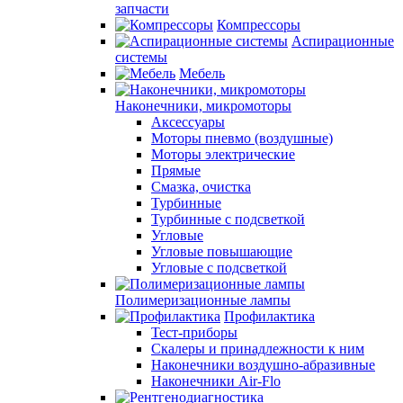
запчасти
Компрессоры
Аспирационные
системы
Мебель
Наконечники, микромоторы
Аксессуары
Моторы пневмо (воздушные)
Моторы электрические
Прямые
Смазка, очистка
Турбинные
Турбинные с подсветкой
Угловые
Угловые повышающие
Угловые с подсветкой
Полимеризационные лампы
Профилактика
Тест-приборы
Скалеры и принадлежности к ним
Наконечники воздушно-абразивные
Наконечники Air-Flo