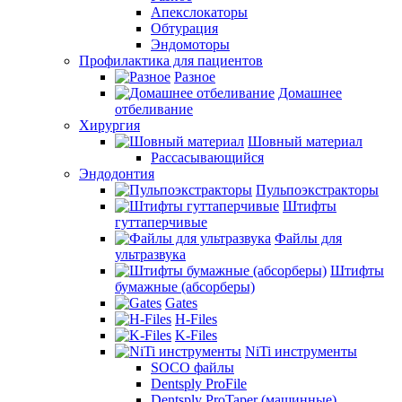
Апекслокаторы
Обтурация
Эндомоторы
Профилактика для пациентов
Разное
Домашнее
отбеливание
Хирургия
Шовный материал
Рассасывающийся
Эндодонтия
Пульпоэкстракторы
Штифты
гуттаперчивые
Файлы для
ультразвука
Штифты
бумажные (абсорберы)
Gates
H-Files
K-Files
NiTi инструменты
SOCO файлы
Dentsply ProFile
Dentsply ProTaper (машинные)