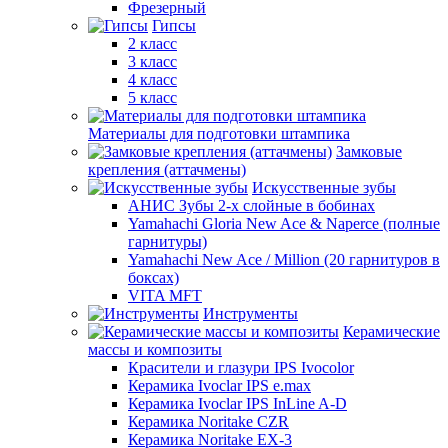
Фрезерный
Гипсы
2 класс
3 класс
4 класс
5 класс
Материалы для подготовки штампика
Замковые
крепления (аттачмены)
Искусственные зубы
АНИС Зубы 2-х слойные в бобинах
Yamahachi Gloria New Ace & Naperce (полные
гарнитуры)
Yamahachi New Ace / Million (20 гарнитуров в
боксах)
VITA MFT
Инструменты
Керамические
массы и композиты
Красители и глазури IPS Ivocolor
Керамика Ivoclar IPS e.max
Керамика Ivoclar IPS InLine A-D
Керамика Noritake CZR
Керамика Noritake EX-3