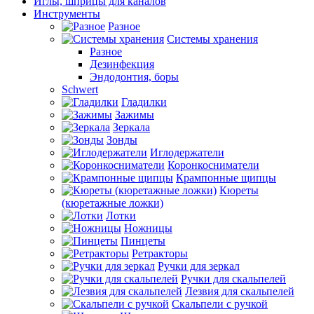
Иглы, шприцы для каналов
Инструменты
Разное
Системы хранения
Разное
Дезинфекция
Эндодонтия, боры
Schwert
Гладилки
Зажимы
Зеркала
Зонды
Иглодержатели
Коронкосниматели
Крампонные щипцы
Кюреты
(кюретажные ложки)
Лотки
Ножницы
Пинцеты
Ретракторы
Ручки для зеркал
Ручки для скальпелей
Лезвия для скальпелей
Скальпели с ручкой