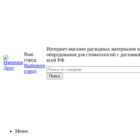
Интернет-магазин расходных материалов и
Ваш
оборудования для стоматологий с доставко
город
всей РФ
Выберите
город
Меню