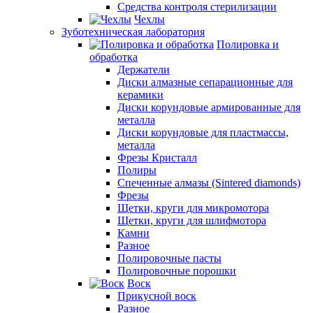
Средства контроля стерилизации
Чехлы
Зуботехническая лаборатория
Полировка и
обработка
Держатели
Диски алмазные сепарационные для
керамики
Диски корундовые армированные для
металла
Диски корундовые для пластмассы,
металла
Фрезы Кристалл
Полиры
Спеченные алмазы (Sintered diamonds)
Фрезы
Щетки, круги для микромотора
Щетки, круги для шлифмотора
Камни
Разное
Полировочные пасты
Полировочные порошки
Воск
Прикусной воск
Разное