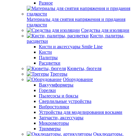
Разное
Материалы для снятия напряжения и придания
гладкости
Средства для изоляции
Кисти, палитры,
расцветки
Кисти и аксессуары Smile Line
Кисти
Палитры
Расцветки
Кюветы, бюгеля
Трегеры
Оборудование
Вакуумформеры
Горелки
Пылесосы и боксы
Сверлильные устройства
Вибростолики
Устройства для моделирования восками
Запчасти, аксессуары
Микромоторы
Триммеры
Окклюдаторы,