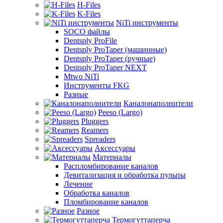
H-Files
K-Files
NiTi инструменты
SOCO файлы
Dentsply ProFile
Dentsply ProTaper (машинные)
Dentsply ProTaper (ручные)
Dentsply ProTaper NEXT
Mtwo NiTi
Инструменты FKG
Разные
Каналонаполнители
Peeso (Largo)
Pluggers
Reamers
Spreaders
Аксессуары
Материалы
Распломбирование каналов
Девитализация и обработка пульпы
Лечение
Обработка каналов
Пломбирование каналов
Разное
Термогуттаперча