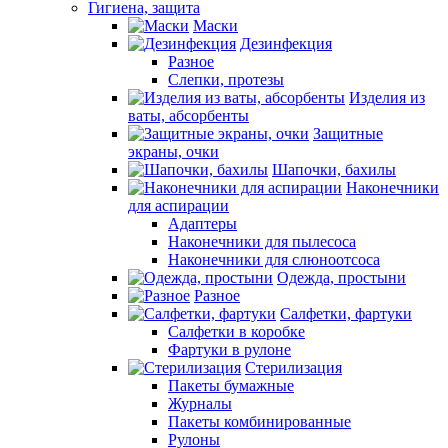
Гигиена, защита
Маски
Дезинфекция
Разное
Слепки, протезы
Изделия из
ваты, абсорбенты
Защитные
экраны, очки
Шапочки, бахилы
Наконечники
для аспирации
Адаптеры
Наконечники для пылесоса
Наконечники для слюноотсоса
Одежда, простыни
Разное
Салфетки, фартуки
Салфетки в коробке
Фартуки в рулоне
Стерилизация
Пакеты бумажные
Журналы
Пакеты комбинированные
Рулоны