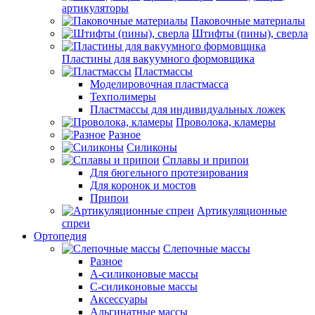
артикуляторы
Паковочные материалы
Штифты (пины), сверла
Пластины для вакуумного формовщика
Пластмассы
Моделировочная пластмасса
Техполимеры
Пластмассы для индивидуальных ложек
Проволока, кламеры
Разное
Силиконы
Сплавы и припои
Для бюгельного протезирования
Для коронок и мостов
Припои
Артикуляционные
спреи
Ортопедия
Слепочные массы
Разное
А-силиконовые массы
С-силиконовые массы
Аксессуары
Альгинатные массы