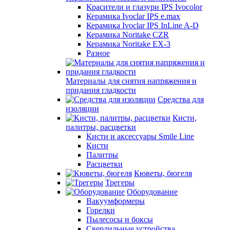
Красители и глазури IPS Ivocolor
Керамика Ivoclar IPS e.max
Керамика Ivoclar IPS InLine A-D
Керамика Noritake CZR
Керамика Noritake EX-3
Разное
Материалы для снятия напряжения и
придания гладкости
Средства для
изоляции
Кисти,
палитры, расцветки
Кисти и аксессуары Smile Line
Кисти
Палитры
Расцветки
Кюветы, бюгеля
Трегеры
Оборудование
Вакуумформеры
Горелки
Пылесосы и боксы
Сверлильные устройства