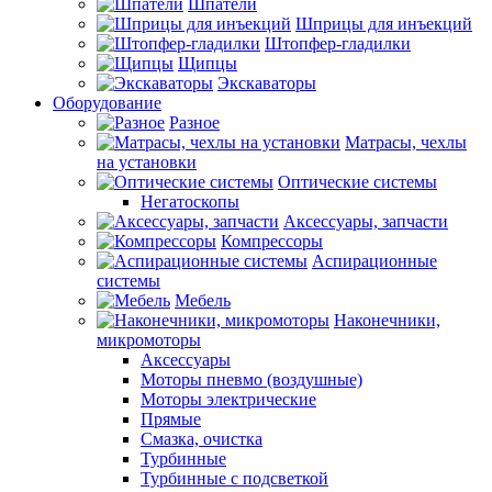
Шпатели
Шприцы для инъекций
Штопфер-гладилки
Щипцы
Экскаваторы
Оборудование
Разное
Матрасы, чехлы
на установки
Оптические системы
Негатоскопы
Аксессуары, запчасти
Компрессоры
Аспирационные
системы
Мебель
Наконечники,
микромоторы
Аксессуары
Моторы пневмо (воздушные)
Моторы электрические
Прямые
Смазка, очистка
Турбинные
Турбинные с подсветкой