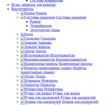
Система Коффердам
Иглы, шприцы для каналов
Инструменты
Разное
Системы хранения
Разное
Дезинфекция
Эндодонтия, боры
Schwert
Гладилки
Зажимы
Зеркала
Зонды
Иглодержатели
Коронкосниматели
Крампонные щипцы
Кюреты
(кюретажные ложки)
Лотки
Ножницы
Пинцеты
Ретракторы
Ручки для зеркал
Ручки для скальпелей
Лезвия для скальпелей