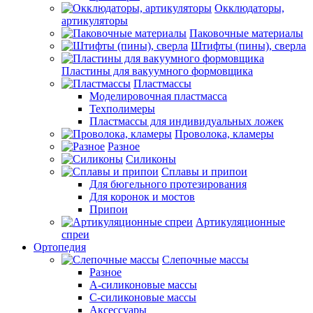
Окклюдаторы,
артикуляторы
Паковочные материалы
Штифты (пины), сверла
Пластины для вакуумного формовщика
Пластмассы
Моделировочная пластмасса
Техполимеры
Пластмассы для индивидуальных ложек
Проволока, кламеры
Разное
Силиконы
Сплавы и припои
Для бюгельного протезирования
Для коронок и мостов
Припои
Артикуляционные
спреи
Ортопедия
Слепочные массы
Разное
А-силиконовые массы
С-силиконовые массы
Аксессуары