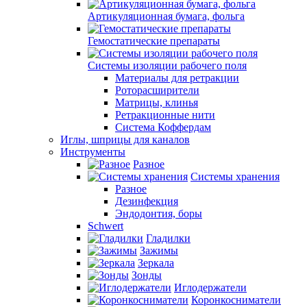
Артикуляционная бумага, фольга
Гемостатические препараты
Системы изоляции рабочего поля
Материалы для ретракции
Роторасширители
Матрицы, клинья
Ретракционные нити
Система Коффердам
Иглы, шприцы для каналов
Инструменты
Разное
Системы хранения
Разное
Дезинфекция
Эндодонтия, боры
Schwert
Гладилки
Зажимы
Зеркала
Зонды
Иглодержатели
Коронкосниматели