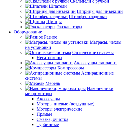
Скальпели с ручкой
Шпатели
Шприцы для инъекций
Штопфер-гладилки
Щипцы
Экскаваторы
Оборудование
Разное
Матрасы, чехлы
на установки
Оптические системы
Негатоскопы
Аксессуары, запчасти
Компрессоры
Аспирационные
системы
Мебель
Наконечники,
микромоторы
Аксессуары
Моторы пневмо (воздушные)
Моторы электрические
Прямые
Смазка, очистка
Турбинные