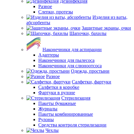
Дезинфекция
Разное
Слепки, протезы
Изделия из ваты,
абсорбенты
Защитные экраны, очки
Шапочки, бахилы
Наконечники для аспирации
Адаптеры
Наконечники для пылесоса
Наконечники для слюноотсоса
Одежда, простыни
Разное
Салфетки, фартуки
Салфетки в коробке
Фартуки в рулоне
Стерилизация
Пакеты бумажные
Журналы
Пакеты комбинированные
Рулоны
Средства контроля стерилизации
Чехлы