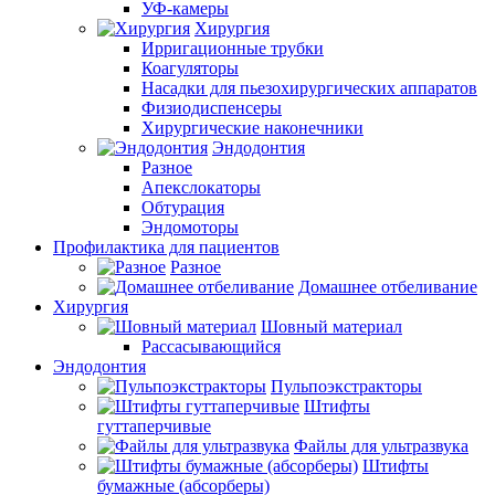
УФ-камеры
Хирургия
Ирригационные трубки
Коагуляторы
Насадки для пьезохирургических аппаратов
Физиодиспенсеры
Хирургические наконечники
Эндодонтия
Разное
Апекслокаторы
Обтурация
Эндомоторы
Профилактика для пациентов
Разное
Домашнее отбеливание
Хирургия
Шовный материал
Рассасывающийся
Эндодонтия
Пульпоэкстракторы
Штифты
гуттаперчивые
Файлы для ультразвука
Штифты
бумажные (абсорберы)