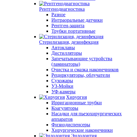
Рентгенодиагностика
Разное
Интраоральные датчики
Рентген-защита
Трубки портативные
Стерилизация, дезинфекция
Автоклавы
Дистилляторы
Запечатывающие устройства
(ламинаторы)
Очистка и смазка наконечников
Рециркуляторы, облучатели
Сухожары
УЗ-Мойки
УФ-камеры
Хирургия
Ирригационные трубки
Коагуляторы
Насадки для пьезохирургических
аппаратов
Физиодиспенсеры
Хирургические наконечники
Эндодонтия