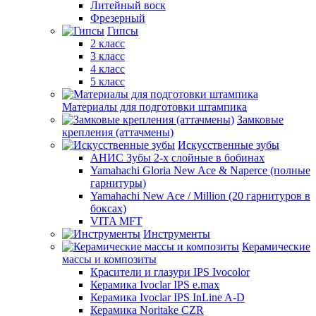
Литейный воск
Фрезерный
Гипсы
2 класс
3 класс
4 класс
5 класс
Материалы для подготовки штампика
Замковые
крепления (аттачмены)
Искусственные зубы
АНИС Зубы 2-х слойные в бобинах
Yamahachi Gloria New Ace & Naperce (полные
гарнитуры)
Yamahachi New Ace / Million (20 гарнитуров в
боксах)
VITA MFT
Инструменты
Керамические
массы и композиты
Красители и глазури IPS Ivocolor
Керамика Ivoclar IPS e.max
Керамика Ivoclar IPS InLine A-D
Керамика Noritake CZR