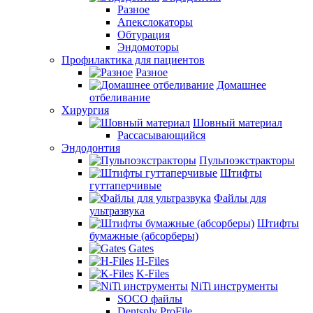
Разное
Апекслокаторы
Обтурация
Эндомоторы
Профилактика для пациентов
Разное
Домашнее
отбеливание
Хирургия
Шовный материал
Рассасывающийся
Эндодонтия
Пульпоэкстракторы
Штифты
гуттаперчивые
Файлы для
ультразвука
Штифты
бумажные (абсорберы)
Gates
H-Files
K-Files
NiTi инструменты
SOCO файлы
Dentsply ProFile