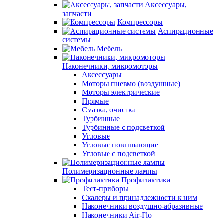
Аксессуары,
запчасти
Компрессоры
Аспирационные
системы
Мебель
Наконечники, микромоторы
Аксессуары
Моторы пневмо (воздушные)
Моторы электрические
Прямые
Смазка, очистка
Турбинные
Турбинные с подсветкой
Угловые
Угловые повышающие
Угловые с подсветкой
Полимеризационные лампы
Профилактика
Тест-приборы
Скалеры и принадлежности к ним
Наконечники воздушно-абразивные
Наконечники Air-Flo