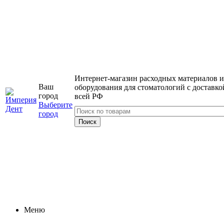
Интернет-магазин расходных материалов и
Ваш
оборудования для стоматологий с доставко
город
всей РФ
Выберите
город
Меню