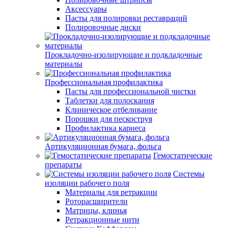
Аксессуары
Пасты для полировки реставраций
Полировочные диски
Прокладочно-изолирующие и подкладочные
материалы
Профессиональная профилактика
Пасты для профессиональной чистки
Таблетки для полоскания
Клиническое отбеливание
Порошки для пескоструя
Профилактика кариеса
Артикуляционная бумага, фольга
Гемостатические
препараты
Системы
изоляции рабочего поля
Материалы для ретракции
Роторасширители
Матрицы, клинья
Ретракционные нити