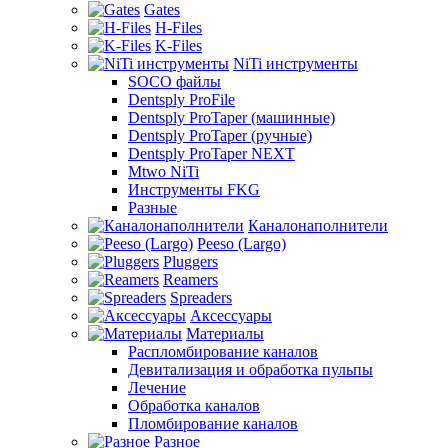
Gates
H-Files
K-Files
NiTi инструменты
SOCO файлы
Dentsply ProFile
Dentsply ProTaper (машинные)
Dentsply ProTaper (ручные)
Dentsply ProTaper NEXT
Mtwo NiTi
Инструменты FKG
Разные
Каналонаполнители
Peeso (Largo)
Pluggers
Reamers
Spreaders
Аксессуары
Материалы
Распломбирование каналов
Девитализация и обработка пульпы
Лечение
Обработка каналов
Пломбирование каналов
Разное