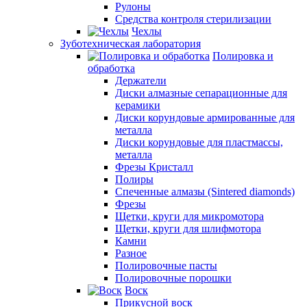
Рулоны
Средства контроля стерилизации
Чехлы
Зуботехническая лаборатория
Полировка и
обработка
Держатели
Диски алмазные сепарационные для
керамики
Диски корундовые армированные для
металла
Диски корундовые для пластмассы,
металла
Фрезы Кристалл
Полиры
Спеченные алмазы (Sintered diamonds)
Фрезы
Щетки, круги для микромотора
Щетки, круги для шлифмотора
Камни
Разное
Полировочные пасты
Полировочные порошки
Воск
Прикусной воск