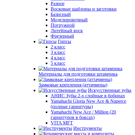
Разное
Восковые шаблоны и заготовки
Базисный
Моделировочный
Погружной
Литейный воск
Фрезерный
Гипсы
2 класс
3 класс
4 класс
5 класс
Материалы для подготовки штампика
Замковые крепления (аттачмены)
Искусственные зубы
АНИС Зубы 2-х слойные в бобинах
Yamahachi Gloria New Ace & Naperce
(полные гарнитуры)
Yamahachi New Ace / Million (20
гарнитуров в боксах)
VITA MFT
Инструменты