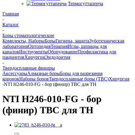
Термогуттаперча
Главная
-
Каталог
-
Боры стоматологические
Комплекты, Наборы
Боры
Гигиена, защита
Зуботехническая
лаборатория
Ортопедия
Терапия
Иглы, шприцы для
каналов
Инструменты
Оборудование
Профилактика для
пациентов
Хирургия
Эндодонтия
-
Твердосплавные финиры
Аксессуары
Алмазные боры
Боры для разрезания
коронок
Наборы боров
Твердосплавные боры (ТВС)
Хирургия
-
NTI H246-010-FG - бор (финир) ТВС для ТН
NTI H246-010-FG - бор
(финир) ТВС для ТН