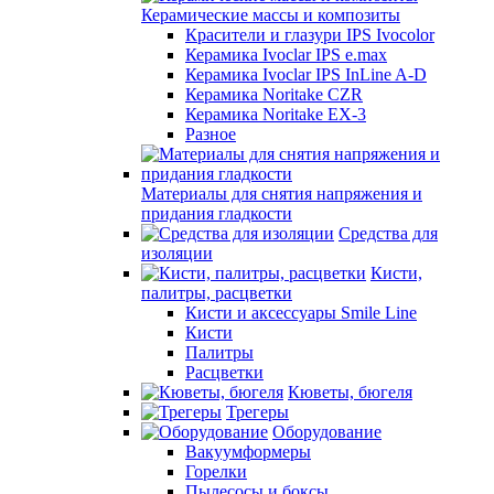
Керамические массы и композиты
Красители и глазури IPS Ivocolor
Керамика Ivoclar IPS e.max
Керамика Ivoclar IPS InLine A-D
Керамика Noritake CZR
Керамика Noritake EX-3
Разное
Материалы для снятия напряжения и
придания гладкости
Средства для
изоляции
Кисти,
палитры, расцветки
Кисти и аксессуары Smile Line
Кисти
Палитры
Расцветки
Кюветы, бюгеля
Трегеры
Оборудование
Вакуумформеры
Горелки
Пылесосы и боксы