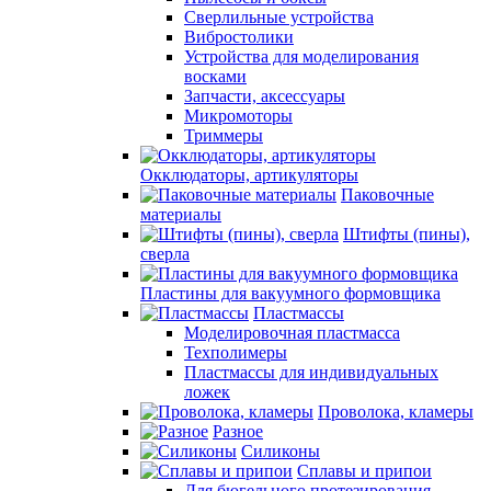
Сверлильные устройства
Вибростолики
Устройства для моделирования
восками
Запчасти, аксессуары
Микромоторы
Триммеры
Окклюдаторы, артикуляторы
Паковочные
материалы
Штифты (пины),
сверла
Пластины для вакуумного формовщика
Пластмассы
Моделировочная пластмасса
Техполимеры
Пластмассы для индивидуальных
ложек
Проволока, кламеры
Разное
Силиконы
Сплавы и припои
Для бюгельного протезирования