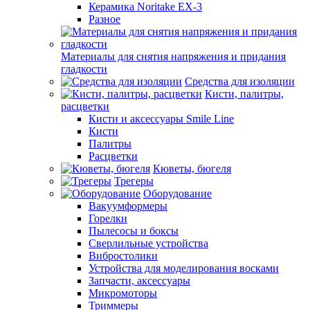
Керамика Noritake EX-3
Разное
Материалы для снятия напряжения и придания
гладкости
Средства для изоляции
Кисти, палитры,
расцветки
Кисти и аксессуары Smile Line
Кисти
Палитры
Расцветки
Кюветы, бюгеля
Трегеры
Оборудование
Вакуумформеры
Горелки
Пылесосы и боксы
Сверлильные устройства
Вибростолики
Устройства для моделирования восками
Запчасти, аксессуары
Микромоторы
Триммеры