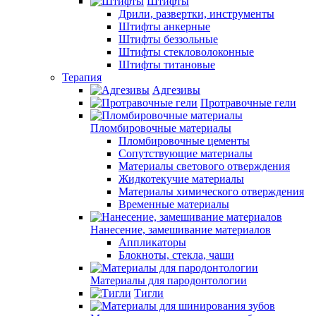
Штифты
Дрили, развертки, инструменты
Штифты анкерные
Штифты беззольные
Штифты стекловолоконные
Штифты титановые
Терапия
Адгезивы
Протравочные гели
Пломбировочные материалы
Пломбировочные цементы
Сопутствующие материалы
Материалы светового отверждения
Жидкотекучие материалы
Материалы химического отверждения
Временные материалы
Нанесение, замешивание материалов
Аппликаторы
Блокноты, стекла, чаши
Материалы для пародонтологии
Тигли