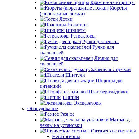
Крампонные щипцы
Кюреты
(кюретажные ложки)
Лотки
Ножницы
Пинцеты
Ретракторы
Ручки для зеркал
Ручки для
скальпелей
Лезвия для
скальпелей
Скальпели с ручкой
Шпатели
Шприцы для
инъекций
Штопфер-гладилки
Щипцы
Экскаваторы
Оборудование
Разное
Матрасы,
чехлы на установки
Оптические системы
Негатоскопы