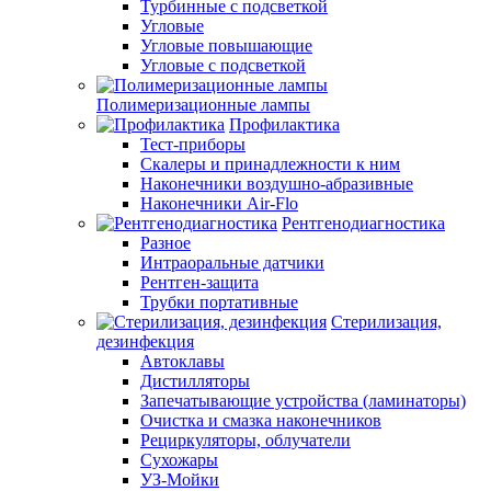
Турбинные с подсветкой
Угловые
Угловые повышающие
Угловые с подсветкой
Полимеризационные лампы
Профилактика
Тест-приборы
Скалеры и принадлежности к ним
Наконечники воздушно-абразивные
Наконечники Air-Flo
Рентгенодиагностика
Разное
Интраоральные датчики
Рентген-защита
Трубки портативные
Стерилизация,
дезинфекция
Автоклавы
Дистилляторы
Запечатывающие устройства (ламинаторы)
Очистка и смазка наконечников
Рециркуляторы, облучатели
Сухожары
УЗ-Мойки