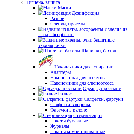
Гигиена, защита
Маски
Дезинфекция
Разное
Слепки, протезы
Изделия из
ваты, абсорбенты
Защитные
экраны, очки
Шапочки, бахилы
Наконечники для аспирации
Адаптеры
Наконечники для пылесоса
Наконечники для слюноотсоса
Одежда, простыни
Разное
Салфетки, фартуки
Салфетки в коробке
Фартуки в рулоне
Стерилизация
Пакеты бумажные
Журналы
Пакеты комбинированные