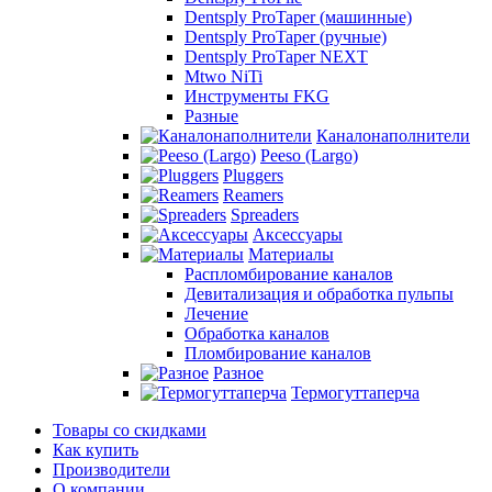
Dentsply ProTaper (машинные)
Dentsply ProTaper (ручные)
Dentsply ProTaper NEXT
Mtwo NiTi
Инструменты FKG
Разные
Каналонаполнители
Peeso (Largo)
Pluggers
Reamers
Spreaders
Аксессуары
Материалы
Распломбирование каналов
Девитализация и обработка пульпы
Лечение
Обработка каналов
Пломбирование каналов
Разное
Термогуттаперча
Товары со скидками
Как купить
Производители
О компании