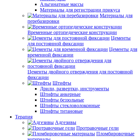
Альгинатные массы
Материалы для регистрации прикуса
Материалы для
перебазировки
Временные ортопедические конструкции
Цементы
для постоянной фиксации
Цементы для
временной фиксации
Цементы двойного отверждения для постоянной
фиксации
Штифты
Дрили, развертки, инструменты
Штифты анкерные
Штифты беззольные
Штифты стекловолоконные
Штифты титановые
Терапия
Адгезивы
Протравочные гели
Пломбировочные
материалы