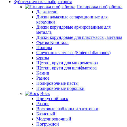
Зуботехническая лаборатория
Полировка и обработка
Держатели
Диски алмазные сепарационные для
керамики
Диски корундовые армированные для
металла
Диски корундовые для пластмассы, металла
Фрезы Кристалл
Полиры
Спеченные алмазы (Sintered diamonds)
Фрезы
Щетки, круги для микромотора
Щетки, круги для шлифмотора
Камни
Разное
Полировочные пасты
Полировочные порошки
Воск
Прикусной воск
Разное
Восковые шаблоны и заготовки
Базисный
Моделировочный
Погружной