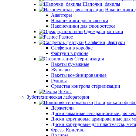
Шапочки, бахилы
Наконечники 
Адаптеры
Наконечники для пылесоса
Наконечники для слюноотсоса
Одежда, простыни
Разное
Салфетки, фартуки
Салфетки в коробке
Фартуки в рулоне
Стерилизация
Пакеты бумажные
Журналы
Пакеты комбинированные
Рулоны
Средства контроля стерилизации
Чехлы
Зуботехническая лаборатория
Полировка и обраб
Держатели
Диски алмазные сепарационные для ке
Диски корундовые армированные для м
Диски корундовые для пластмассы, мет
Фрезы Кристалл
Полиры