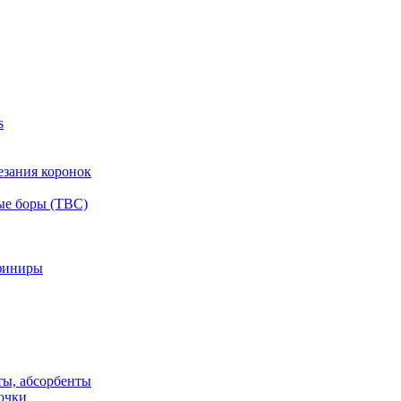
s
езания коронок
ые боры (ТВС)
финиры
ты, абсорбенты
очки