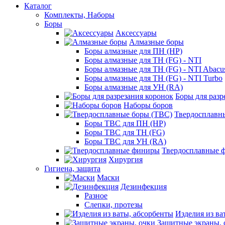
Каталог
Комплекты, Наборы
Боры
Аксессуары
Алмазные боры
Боры алмазные для ПН (HP)
Боры алмазные для ТН (FG) - NTI
Боры алмазные для ТН (FG) - NTI Abacu
Боры алмазные для ТН (FG) - NTI Turbo
Боры алмазные для УН (RA)
Боры для разр
Наборы боров
Твердосплавн
Боры ТВС для ПН (HP)
Боры ТВС для ТН (FG)
Боры ТВС для УН (RA)
Твердосплавные 
Хирургия
Гигиена, защита
Маски
Дезинфекция
Разное
Слепки, протезы
Изделия из ва
Защитные экраны, 