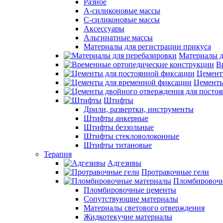
Разное
А-силиконовые массы
С-силиконовые массы
Аксессуары
Альгинатные массы
Материалы для регистрации прикуса
Материалы д
В
Цемент
Цементы
Штифты
Дрили, развертки, инструменты
Штифты анкерные
Штифты беззольные
Штифты стекловолоконные
Штифты титановые
Терапия
Адгезивы
Протравочные гели
Пломбировочн
Пломбировочные цементы
Сопутствующие материалы
Материалы светового отверждения
Жидкотекучие материалы