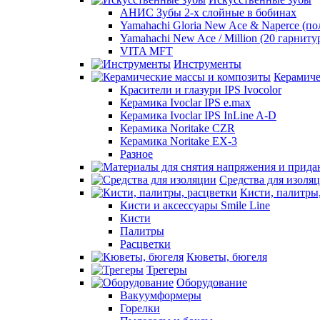
АНИС Зубы 2-х слойные в бобинах
Yamahachi Gloria New Ace & Naperce (п
Yamahachi New Ace / Million (20 гарниту
VITA MFT
Инструменты
Керамиче
Красители и глазури IPS Ivocolor
Керамика Ivoclar IPS e.max
Керамика Ivoclar IPS InLine A-D
Керамика Noritake CZR
Керамика Noritake EX-3
Разное
Средства для изоля
Кисти, палитры
Кисти и аксессуары Smile Line
Кисти
Палитры
Расцветки
Кюветы, бюгеля
Трегеры
Оборудование
Вакуумформеры
Горелки