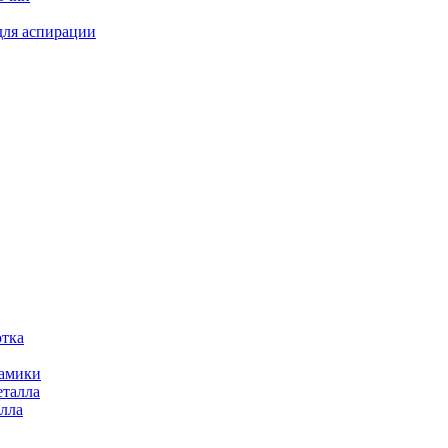
для аспирации
отка
рамики
еталла
алла