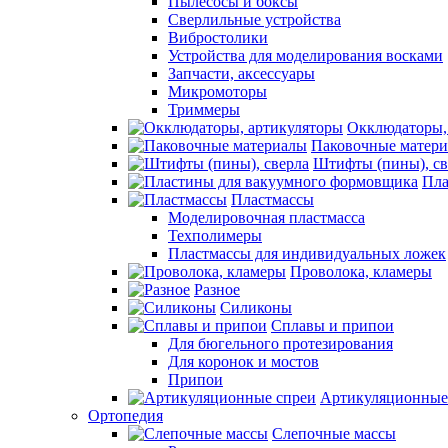
Пылесосы и боксы
Сверлильные устройства
Вибростолики
Устройства для моделирования восками
Запчасти, аксессуары
Микромоторы
Триммеры
Окклюдаторы,
Паковочные матер
Штифты (пины), св
Пла
Пластмассы
Моделировочная пластмасса
Техполимеры
Пластмассы для индивидуальных ложек
Проволока, кламеры
Разное
Силиконы
Сплавы и припои
Для бюгельного протезирования
Для коронок и мостов
Припои
Артикуляционные
Ортопедия
Слепочные массы