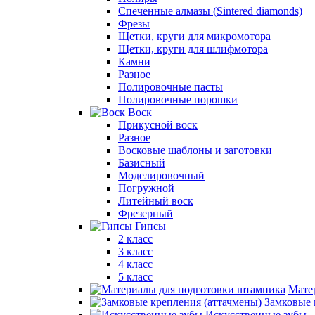
Спеченные алмазы (Sintered diamonds)
Фрезы
Щетки, круги для микромотора
Щетки, круги для шлифмотора
Камни
Разное
Полировочные пасты
Полировочные порошки
Воск
Прикусной воск
Разное
Восковые шаблоны и заготовки
Базисный
Моделировочный
Погружной
Литейный воск
Фрезерный
Гипсы
2 класс
3 класс
4 класс
5 класс
Мате
Замковые 
Искусственные зубы