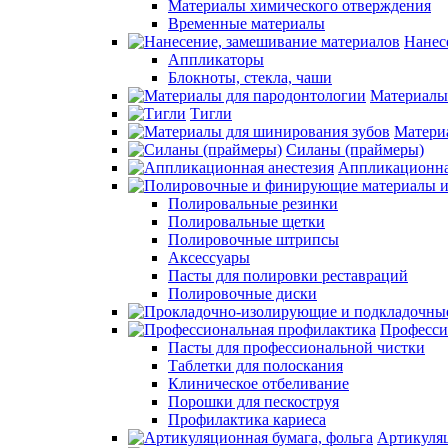
Материалы химического отверждения
Временные материалы
Нанес
Аппликаторы
Блокноты, стекла, чаши
Материалы
Тигли
Матери
Силаны (праймеры)
Аппликационна
Полировальные резинки
Полировальные щетки
Полировочные штрипсы
Аксессуары
Пасты для полировки реставраций
Полировочные диски
Професси
Пасты для профессиональной чистки
Таблетки для полоскания
Клиническое отбеливание
Порошки для пескоструя
Профилактика кариеса
Артикуляц