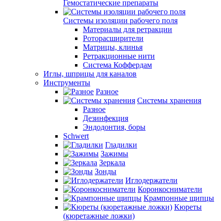
Гемостатические препараты
Системы изоляции рабочего поля
Материалы для ретракции
Роторасширители
Матрицы, клинья
Ретракционные нити
Система Коффердам
Иглы, шприцы для каналов
Инструменты
Разное
Системы хранения
Разное
Дезинфекция
Эндодонтия, боры
Schwert
Гладилки
Зажимы
Зеркала
Зонды
Иглодержатели
Коронкосниматели
Крампонные щипцы
Кюреты
(кюретажные ложки)