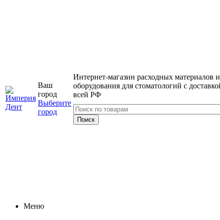
Интернет-магазин расходных материалов и
Ваш
оборудования для стоматологий с доставко
город
всей РФ
Выберите
город
Меню