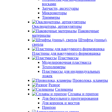
восками
Запчасти, аксессуары
Микромоторы
Триммеры
Окклюдаторы, артикуляторы
Паковочные
материалы
Штифты (пины),
сверла
Пластины для вакуумного формовщика
Пластмассы
Моделировочная пластмасса
Техполимеры
Пластмассы для индивидуальных
ложек
Проволока, кламеры
Разное
Силиконы
Сплавы и припои
Для бюгельного протезирования
Для коронок и мостов
Припои