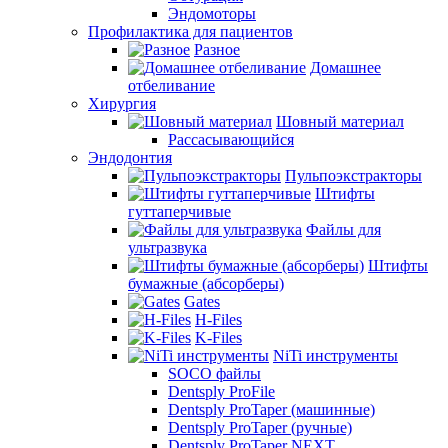
Эндомоторы
Профилактика для пациентов
Разное
Домашнее
отбеливание
Хирургия
Шовный материал
Рассасывающийся
Эндодонтия
Пульпоэкстракторы
Штифты
гуттаперчивые
Файлы для
ультразвука
Штифты
бумажные (абсорберы)
Gates
H-Files
K-Files
NiTi инструменты
SOCO файлы
Dentsply ProFile
Dentsply ProTaper (машинные)
Dentsply ProTaper (ручные)
Dentsply ProTaper NEXT