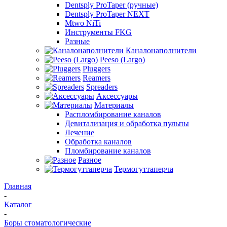
Dentsply ProTaper (ручные)
Dentsply ProTaper NEXT
Mtwo NiTi
Инструменты FKG
Разные
Каналонаполнители
Peeso (Largo)
Pluggers
Reamers
Spreaders
Аксессуары
Материалы
Распломбирование каналов
Девитализация и обработка пульпы
Лечение
Обработка каналов
Пломбирование каналов
Разное
Термогуттаперча
Главная
-
Каталог
-
Боры стоматологические