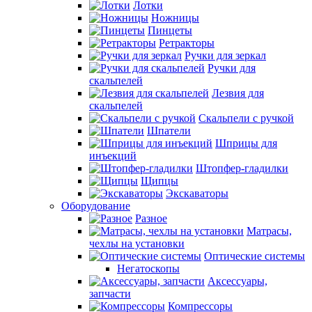
Лотки
Ножницы
Пинцеты
Ретракторы
Ручки для зеркал
Ручки для
скальпелей
Лезвия для
скальпелей
Скальпели с ручкой
Шпатели
Шприцы для
инъекций
Штопфер-гладилки
Щипцы
Экскаваторы
Оборудование
Разное
Матрасы,
чехлы на установки
Оптические системы
Негатоскопы
Аксессуары,
запчасти
Компрессоры