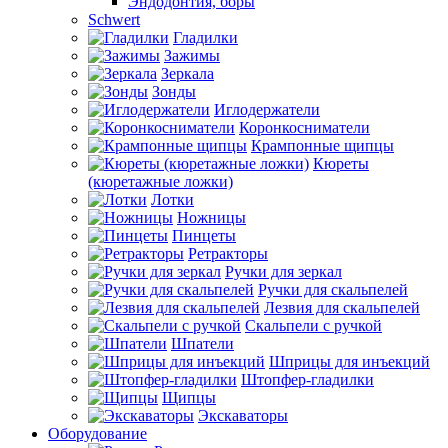
Эндодонтия, боры
Schwert
Гладилки
Зажимы
Зеркала
Зонды
Иглодержатели
Коронкосниматели
Крампонные щипцы
Кюреты
(кюретажные ложки)
Лотки
Ножницы
Пинцеты
Ретракторы
Ручки для зеркал
Ручки для скальпелей
Лезвия для скальпелей
Скальпели с ручкой
Шпатели
Шприцы для инъекций
Штопфер-гладилки
Щипцы
Экскаваторы
Оборудование