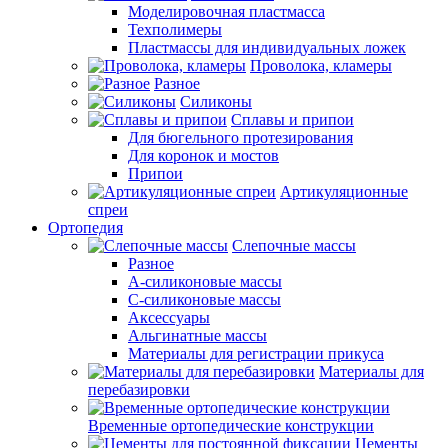
Моделировочная пластмасса
Техполимеры
Пластмассы для индивидуальных ложек
Проволока, кламеры
Разное
Силиконы
Сплавы и припои
Для бюгельного протезирования
Для коронок и мостов
Припои
Артикуляционные
спреи
Ортопедия
Слепочные массы
Разное
А-силиконовые массы
С-силиконовые массы
Аксессуары
Альгинатные массы
Материалы для регистрации прикуса
Материалы для
перебазировки
Временные ортопедические конструкции
Цементы