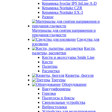
Керамика Ivoclar IPS InLine A-D
Керамика Noritake CZR
Керамика Noritake EX-3
Разное
Материалы для снятия напряжения и
придания гладкости
Средства для
изоляции
Кисти,
палитры, расцветки
Кисти и аксессуары Smile Line
Кисти
Палитры
Расцветки
Кюветы, бюгеля
Трегеры
Оборудование
Вакуумформеры
Горелки
Пылесосы и боксы
Сверлильные устройства
Вибростолики
Устройства для моделирования