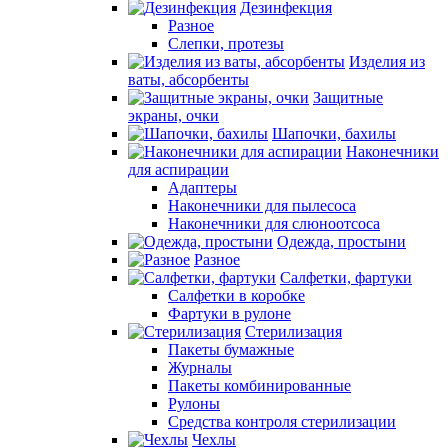
Дезинфекция
Разное
Слепки, протезы
Изделия из
ваты, абсорбенты
Защитные
экраны, очки
Шапочки, бахилы
Наконечники
для аспирации
Адаптеры
Наконечники для пылесоса
Наконечники для слюноотсоса
Одежда, простыни
Разное
Салфетки, фартуки
Салфетки в коробке
Фартуки в рулоне
Стерилизация
Пакеты бумажные
Журналы
Пакеты комбинированные
Рулоны
Средства контроля стерилизации
Чехлы