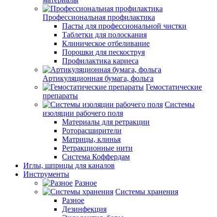
Профессиональная профилактика
Пасты для профессиональной чистки
Таблетки для полоскания
Клиническое отбеливание
Порошки для пескоструя
Профилактика кариеса
Артикуляционная бумага, фольга
Гемостатические
препараты
Системы
изоляции рабочего поля
Материалы для ретракции
Роторасширители
Матрицы, клинья
Ретракционные нити
Система Коффердам
Иглы, шприцы для каналов
Инструменты
Разное
Системы хранения
Разное
Дезинфекция