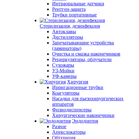
Интраоральные датчики
Рентген-защита
Трубки портативные
Стерилизация, дезинфекция
Автоклавы
Дистилляторы
Запечатывающие устройства
(ламинаторы)
Очистка и смазка наконечников
Рециркуляторы, облучатели
Сухожары
УЗ-Мойки
УФ-камеры
Хирургия
Ирригационные трубки
Коагуляторы
Насадки для пьезохирургических
аппаратов
Физиодиспенсеры
Хирургические наконечники
Эндодонтия
Разное
Апекслокаторы
Обтурация