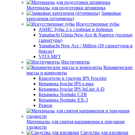
Материалы для подготовки штампика
Замковые
крепления (аттачмены)
Искусственные зубы
АНИС Зубы 2-х слойные в бобинах
Yamahachi Gloria New Ace & Naperce (полные
гарнитуры)
Yamahachi New Ace / Million (20 гарнитуров в
боксах)
VITA MFT
Инструменты
Керамические
массы и композиты
Красители и глазури IPS Ivocolor
Керамика Ivoclar IPS e.max
Керамика Ivoclar IPS InLine A-D
Керамика Noritake CZR
Керамика Noritake EX-3
Разное
Материалы для снятия напряжения и придания
гладкости
Средства для изоляции