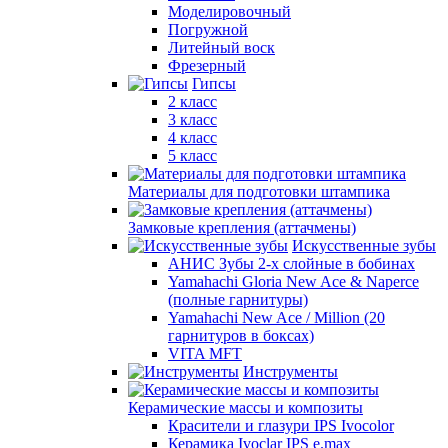
Моделировочный
Погружной
Литейный воск
Фрезерный
Гипсы
2 класс
3 класс
4 класс
5 класс
Материалы для подготовки штампика
Замковые крепления (аттачмены)
Искусственные зубы
АНИС Зубы 2-х слойные в бобинах
Yamahachi Gloria New Ace & Naperce
(полные гарнитуры)
Yamahachi New Ace / Million (20
гарнитуров в боксах)
VITA MFT
Инструменты
Керамические массы и композиты
Красители и глазури IPS Ivocolor
Керамика Ivoclar IPS e.max