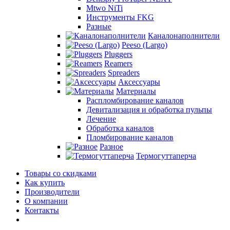
Mtwo NiTi
Инструменты FKG
Разные
Каналонаполнители
Peeso (Largo)
Pluggers
Reamers
Spreaders
Аксессуары
Материалы
Распломбирование каналов
Девитализация и обработка пульпы
Лечение
Обработка каналов
Пломбирование каналов
Разное
Термогуттаперча
Товары со скидками
Как купить
Производители
О компании
Контакты