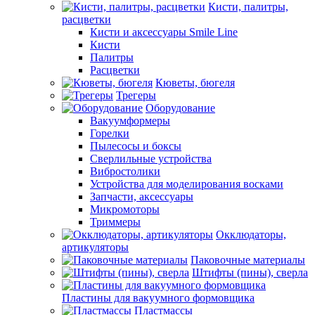
Кисти, палитры,
расцветки
Кисти и аксессуары Smile Line
Кисти
Палитры
Расцветки
Кюветы, бюгеля
Трегеры
Оборудование
Вакуумформеры
Горелки
Пылесосы и боксы
Сверлильные устройства
Вибростолики
Устройства для моделирования восками
Запчасти, аксессуары
Микромоторы
Триммеры
Окклюдаторы,
артикуляторы
Паковочные материалы
Штифты (пины), сверла
Пластины для вакуумного формовщика
Пластмассы