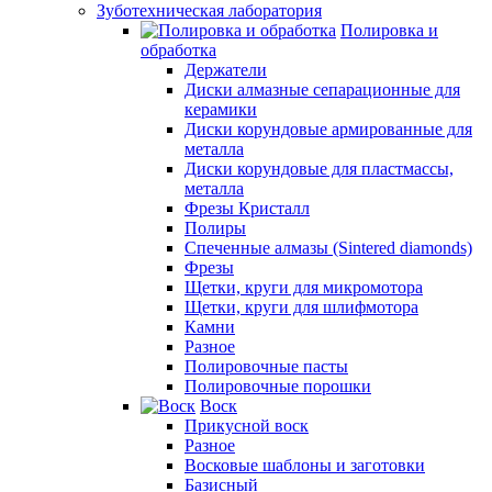
Зуботехническая лаборатория
Полировка и
обработка
Держатели
Диски алмазные сепарационные для
керамики
Диски корундовые армированные для
металла
Диски корундовые для пластмассы,
металла
Фрезы Кристалл
Полиры
Спеченные алмазы (Sintered diamonds)
Фрезы
Щетки, круги для микромотора
Щетки, круги для шлифмотора
Камни
Разное
Полировочные пасты
Полировочные порошки
Воск
Прикусной воск
Разное
Восковые шаблоны и заготовки
Базисный