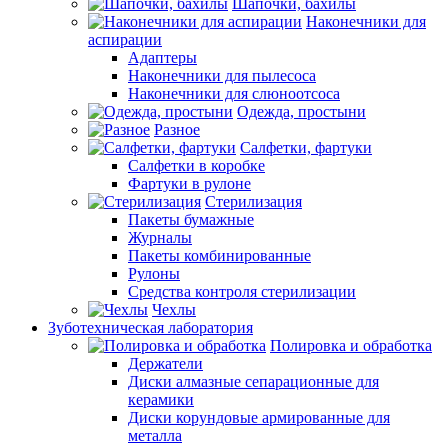
Шапочки, бахилы
Наконечники для
аспирации
Адаптеры
Наконечники для пылесоса
Наконечники для слюноотсоса
Одежда, простыни
Разное
Салфетки, фартуки
Салфетки в коробке
Фартуки в рулоне
Стерилизация
Пакеты бумажные
Журналы
Пакеты комбинированные
Рулоны
Средства контроля стерилизации
Чехлы
Зуботехническая лаборатория
Полировка и обработка
Держатели
Диски алмазные сепарационные для
керамики
Диски корундовые армированные для
металла