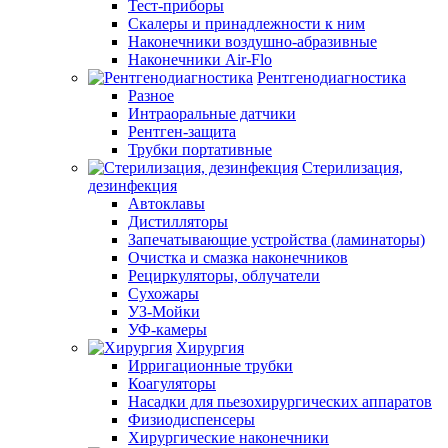
Тест-приборы
Скалеры и принадлежности к ним
Наконечники воздушно-абразивные
Наконечники Air-Flo
Рентгенодиагностика
Разное
Интраоральные датчики
Рентген-защита
Трубки портативные
Стерилизация,
дезинфекция
Автоклавы
Дистилляторы
Запечатывающие устройства (ламинаторы)
Очистка и смазка наконечников
Рециркуляторы, облучатели
Сухожары
УЗ-Мойки
УФ-камеры
Хирургия
Ирригационные трубки
Коагуляторы
Насадки для пьезохирургических аппаратов
Физиодиспенсеры
Хирургические наконечники