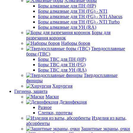
Алмазные боры
Боры алмазные для ПН (HP)
Боры алмазные для ТН (FG) - NTI
Боры алмазные для ТН (FG) - NTI Abacus
Боры алмазные для ТН (FG) - NTI Turbo
Боры алмазные для УН (RA)
Боры для
разрезания коронок
Наборы боров
Твердосплавные
боры (ТВС)
Боры ТВС для ПН (HP)
Боры ТВС для ТН (FG)
Боры ТВС для УН (RA)
Твердосплавные
финиры
Хирургия
Гигиена, защита
Маски
Дезинфекция
Разное
Слепки, протезы
Изделия из ваты,
абсорбенты
Защитные экраны, очки