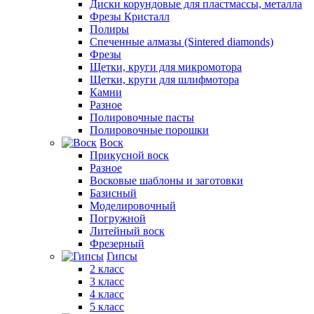
Диски корундовые для пластмассы, металла
Фрезы Кристалл
Полиры
Спеченные алмазы (Sintered diamonds)
Фрезы
Щетки, круги для микромотора
Щетки, круги для шлифмотора
Камни
Разное
Полировочные пасты
Полировочные порошки
Воск
Прикусной воск
Разное
Восковые шаблоны и заготовки
Базисный
Моделировочный
Погружной
Литейный воск
Фрезерный
Гипсы
2 класс
3 класс
4 класс
5 класс