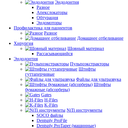
Эндодонтия
Разное
Апекслокаторы
Обтурация
Эндомоторы
Профилактика для пациентов
Разное
Домашнее отбеливание
Хирургия
Шовный материал
Рассасывающийся
Эндодонтия
Пульпоэкстракторы
Штифты
гуттаперчивые
Файлы для ультразвука
Штифты
бумажные (абсорберы)
Gates
H-Files
K-Files
NiTi инструменты
SOCO файлы
Dentsply ProFile
Dentsply ProTaper (машинные)