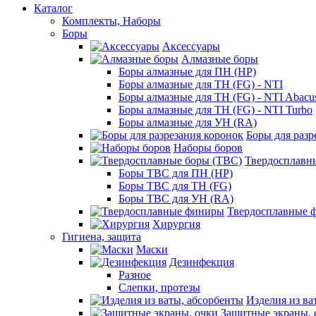
Каталог
Комплекты, Наборы
Боры
Аксессуары
Алмазные боры
Боры алмазные для ПН (HP)
Боры алмазные для ТН (FG) - NTI
Боры алмазные для ТН (FG) - NTI Abacu
Боры алмазные для ТН (FG) - NTI Turbo
Боры алмазные для УН (RA)
Боры для разр
Наборы боров
Твердосплавн
Боры ТВС для ПН (HP)
Боры ТВС для ТН (FG)
Боры ТВС для УН (RA)
Твердосплавные 
Хирургия
Гигиена, защита
Маски
Дезинфекция
Разное
Слепки, протезы
Изделия из ва
Защитные экраны, 