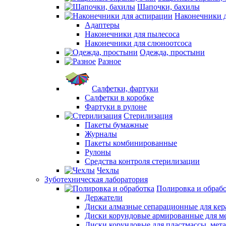
Шапочки, бахилы
Наконечники 
Адаптеры
Наконечники для пылесоса
Наконечники для слюноотсоса
Одежда, простыни
Разное
Салфетки, фартуки
Салфетки в коробке
Фартуки в рулоне
Стерилизация
Пакеты бумажные
Журналы
Пакеты комбинированные
Рулоны
Средства контроля стерилизации
Чехлы
Зуботехническая лаборатория
Полировка и обраб
Держатели
Диски алмазные сепарационные для ке
Диски корундовые армированные для м
Диски корундовые для пластмассы, мет