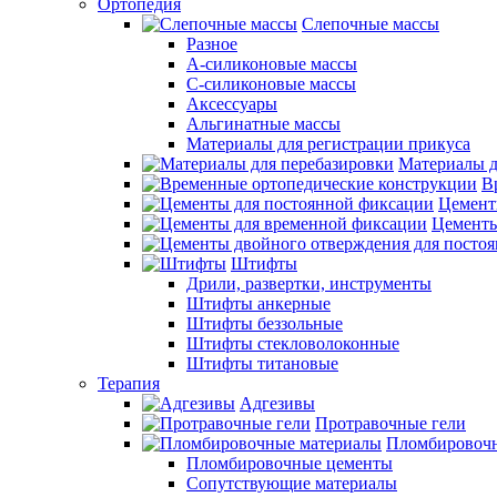
Ортопедия
Слепочные массы
Разное
А-силиконовые массы
С-силиконовые массы
Аксессуары
Альгинатные массы
Материалы для регистрации прикуса
Материалы д
В
Цемент
Цементы
Штифты
Дрили, развертки, инструменты
Штифты анкерные
Штифты беззольные
Штифты стекловолоконные
Штифты титановые
Терапия
Адгезивы
Протравочные гели
Пломбировочн
Пломбировочные цементы
Сопутствующие материалы