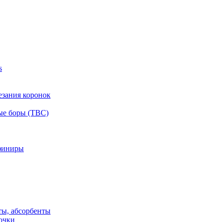
s
езания коронок
ые боры (ТВС)
финиры
ты, абсорбенты
очки