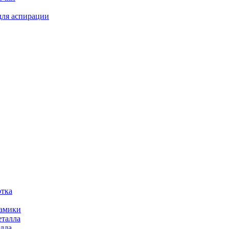
для аспирации
отка
рамики
еталла
алла