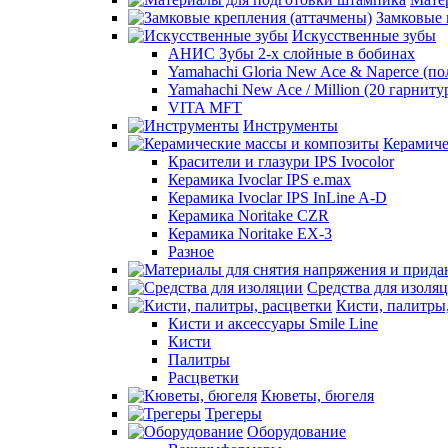
Замковые 
Искусственные зубы
АНИС Зубы 2-х слойные в бобинах
Yamahachi Gloria New Ace & Naperce (п
Yamahachi New Ace / Million (20 гарниту
VITA MFT
Инструменты
Керамиче
Красители и глазури IPS Ivocolor
Керамика Ivoclar IPS e.max
Керамика Ivoclar IPS InLine A-D
Керамика Noritake CZR
Керамика Noritake EX-3
Разное
Средства для изоля
Кисти, палитры
Кисти и аксессуары Smile Line
Кисти
Палитры
Расцветки
Кюветы, бюгеля
Трегеры
Оборудование