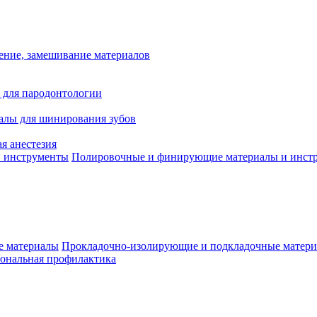
ение, замешивание материалов
 для пародонтологии
алы для шинирования зубов
я анестезия
Полировочные и финирующие материалы и инст
Прокладочно-изолирующие и подкладочные матер
ональная профилактика