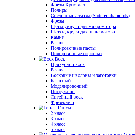
Фрезы Кристалл
Полиры
Спеченные алмазы (Sintered diamonds)
Фрезы
Щетки, круги для микромотора
Щетки, круги для шлифмотора
Камни
Разное
Полировочные пасты
Полировочные порошки
Воск
Прикусной воск
Разное
Восковые шаблоны и заготовки
Базисный
Моделировочный
Погружной
Литейный воск
Фрезерный
Гипсы
2 класс
3 класс
4 класс
5 класс
Мате