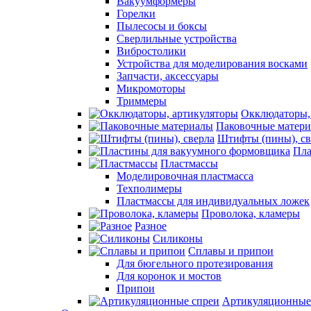
Вакуумформеры
Горелки
Пылесосы и боксы
Сверлильные устройства
Вибростолики
Устройства для моделирования восками
Запчасти, аксессуары
Микромоторы
Триммеры
Окклюдаторы,
Паковочные матер
Штифты (пины), св
Пла
Пластмассы
Моделировочная пластмасса
Техполимеры
Пластмассы для индивидуальных ложек
Проволока, кламеры
Разное
Силиконы
Сплавы и припои
Для бюгельного протезирования
Для коронок и мостов
Припои
Артикуляционные