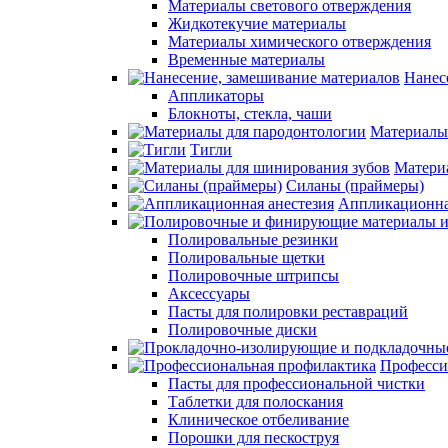
Материалы светового отверждения
Жидкотекучие материалы
Материалы химического отверждения
Временные материалы
Нанес
Аппликаторы
Блокноты, стекла, чаши
Материалы
Тигли
Матери
Силаны (праймеры)
Аппликационна
Полировальные резинки
Полировальные щетки
Полировочные штрипсы
Аксессуары
Пасты для полировки реставраций
Полировочные диски
Професси
Пасты для профессиональной чистки
Таблетки для полоскания
Клиническое отбеливание
Порошки для пескоструя