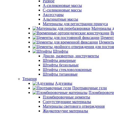
Разное
А-силиконовые массы
С-силиконовые массы
Аксессуары
Альгинатные массы
Материалы для регистрации прикуса
Материалы д
В
Цемент
Цементы
Штифты
Дрили, развертки, инструменты
Штифты анкерные
Штифты беззольные
Штифты стекловолоконные
Штифты титановые
Терапия
Адгезивы
Протравочные гели
Пломбировочн
Пломбировочные цементы
Сопутствующие материалы
Материалы светового отверждения
Жидкотекучие материалы