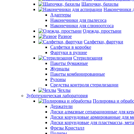
Шапочки, бахилы
Наконечники 
Адаптеры
Наконечники для пылесоса
Наконечники для слюноотсоса
Одежда, простыни
Разное
Салфетки, фартуки
Салфетки в коробке
Фартуки в рулоне
Стерилизация
Пакеты бумажные
Журналы
Пакеты комбинированные
Рулоны
Средства контроля стерилизации
Чехлы
Зуботехническая лаборатория
Полировка и обраб
Держатели
Диски алмазные сепарационные для ке
Диски корундовые армированные для м
Диски корундовые для пластмассы, мет
Фрезы Кристалл
Полиры