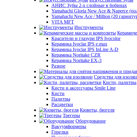
АНИС Зубы 2-х слойные в бобинах
Yamahachi Gloria New Ace & Naperce (п
Yamahachi New Ace / Million (20 гарниту
VITA MFT
Инструменты
Керамиче
Красители и глазури IPS Ivocolor
Керамика Ivoclar IPS e.max
Керамика Ivoclar IPS InLine A-D
Керамика Noritake CZR
Керамика Noritake EX-3
Разное
Средства для изоля
Кисти, палитры
Кисти и аксессуары Smile Line
Кисти
Палитры
Расцветки
Кюветы, бюгеля
Трегеры
Оборудование
Вакуумформеры
Горелки