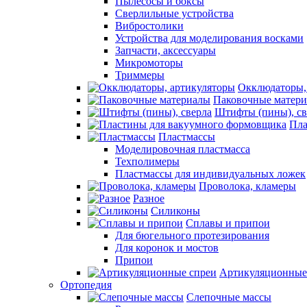
Пылесосы и боксы
Сверлильные устройства
Вибростолики
Устройства для моделирования восками
Запчасти, аксессуары
Микромоторы
Триммеры
Окклюдаторы,
Паковочные матер
Штифты (пины), св
Пла
Пластмассы
Моделировочная пластмасса
Техполимеры
Пластмассы для индивидуальных ложек
Проволока, кламеры
Разное
Силиконы
Сплавы и припои
Для бюгельного протезирования
Для коронок и мостов
Припои
Артикуляционные
Ортопедия
Слепочные массы