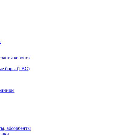
s
езания коронок
ые боры (ТВС)
финиры
ты, абсорбенты
очки