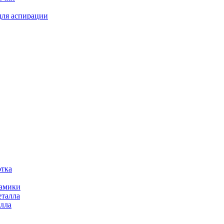
для аспирации
отка
рамики
еталла
алла