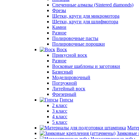
Спеченные алмазы (Sintered diamonds)
Фрезы
Щетки, круги для микромотора
Щетки, круги для шлифмотора
Камни
Разное
Полировочные пасты
Полировочные порошки
Воск
Прикусной воск
Разное
Восковые шаблоны и заготовки
Базисный
Моделировочный
Погружной
Литейный воск
Фрезерный
Гипсы
2 класс
3 класс
4 класс
5 класс
Мате
Замковые 
Искусственные зубы