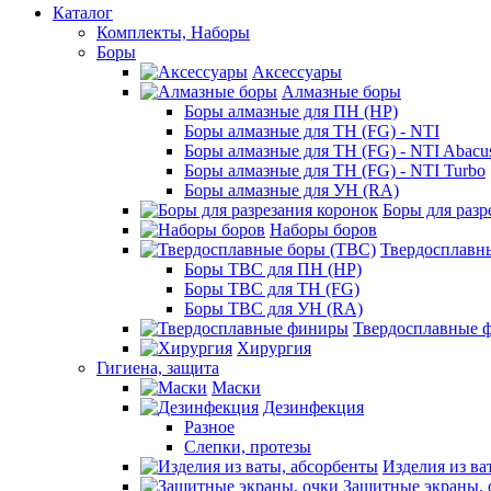
Каталог
Комплекты, Наборы
Боры
Аксессуары
Алмазные боры
Боры алмазные для ПН (HP)
Боры алмазные для ТН (FG) - NTI
Боры алмазные для ТН (FG) - NTI Abacu
Боры алмазные для ТН (FG) - NTI Turbo
Боры алмазные для УН (RA)
Боры для разр
Наборы боров
Твердосплавн
Боры ТВС для ПН (HP)
Боры ТВС для ТН (FG)
Боры ТВС для УН (RA)
Твердосплавные 
Хирургия
Гигиена, защита
Маски
Дезинфекция
Разное
Слепки, протезы
Изделия из ва
Защитные экраны, 