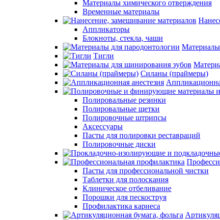
Материалы химического отверждения
Временные материалы
Нанес
Аппликаторы
Блокноты, стекла, чаши
Материалы
Тигли
Матери
Силаны (праймеры)
Аппликационна
Полировальные резинки
Полировальные щетки
Полировочные штрипсы
Аксессуары
Пасты для полировки реставраций
Полировочные диски
Професси
Пасты для профессиональной чистки
Таблетки для полоскания
Клиническое отбеливание
Порошки для пескоструя
Профилактика кариеса
Артикуляц