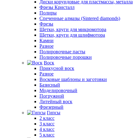
Диски корундовые для пластмассы, металла
Фрезы Кристалл
Полиры
Спеченные алмазы (Sintered diamonds)
Фрезы
Щетки, круги для микромотора
Щетки, круги для шлифмотора
Камни
Разное
Полировочные пасты
Полировочные порошки
Воск
Прикусной воск
Разное
Восковые шаблоны и заготовки
Базисный
Моделировочный
Погружной
Литейный воск
Фрезерный
Гипсы
2 класс
3 класс
4 класс
5 класс