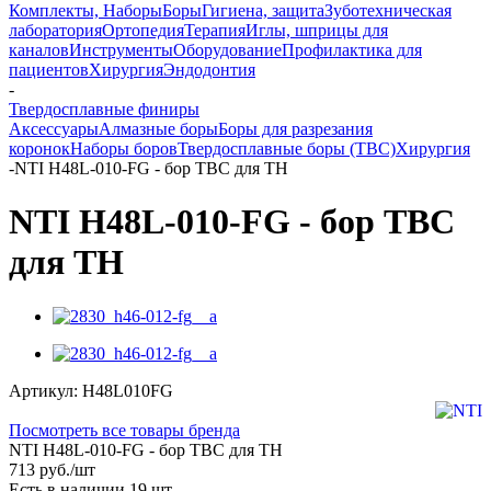
Комплекты, Наборы
Боры
Гигиена, защита
Зуботехническая
лаборатория
Ортопедия
Терапия
Иглы, шприцы для
каналов
Инструменты
Оборудование
Профилактика для
пациентов
Хирургия
Эндодонтия
-
Твердосплавные финиры
Аксессуары
Алмазные боры
Боры для разрезания
коронок
Наборы боров
Твердосплавные боры (ТВС)
Хирургия
-
NTI H48L-010-FG - бор ТВС для ТН
NTI H48L-010-FG - бор ТВС
для ТН
Артикул:
H48L010FG
Посмотреть все товары бренда
NTI H48L-010-FG - бор ТВС для ТН
713
руб.
/шт
Есть в наличии
19 шт.