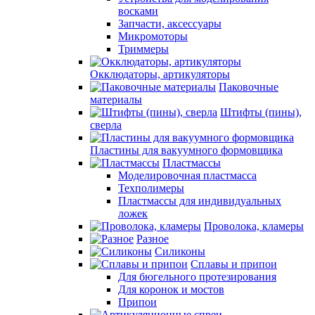
восками
Запчасти, аксессуары
Микромоторы
Триммеры
Окклюдаторы, артикуляторы
Паковочные
материалы
Штифты (пины),
сверла
Пластины для вакуумного формовщика
Пластмассы
Моделировочная пластмасса
Техполимеры
Пластмассы для индивидуальных
ложек
Проволока, кламеры
Разное
Силиконы
Сплавы и припои
Для бюгельного протезирования
Для коронок и мостов
Припои