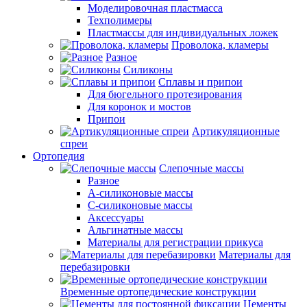
Моделировочная пластмасса
Техполимеры
Пластмассы для индивидуальных ложек
Проволока, кламеры
Разное
Силиконы
Сплавы и припои
Для бюгельного протезирования
Для коронок и мостов
Припои
Артикуляционные
спреи
Ортопедия
Слепочные массы
Разное
А-силиконовые массы
С-силиконовые массы
Аксессуары
Альгинатные массы
Материалы для регистрации прикуса
Материалы для
перебазировки
Временные ортопедические конструкции
Цементы