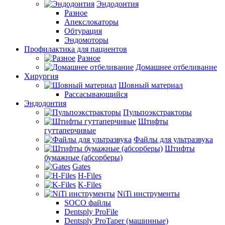
Эндодонтия
Разное
Апекслокаторы
Обтурация
Эндомоторы
Профилактика для пациентов
Разное
Домашнее отбеливание
Хирургия
Шовный материал
Рассасывающийся
Эндодонтия
Пульпоэкстракторы
Штифты
гуттаперчивые
Файлы для ультразвука
Штифты
бумажные (абсорберы)
Gates
H-Files
K-Files
NiTi инструменты
SOCO файлы
Dentsply ProFile
Dentsply ProTaper (машинные)