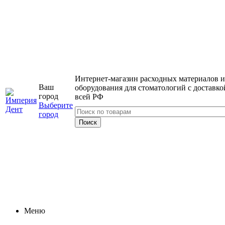
Интернет-магазин расходных материалов и
Ваш
оборудования для стоматологий с доставко
город
всей РФ
Выберите
город
Меню