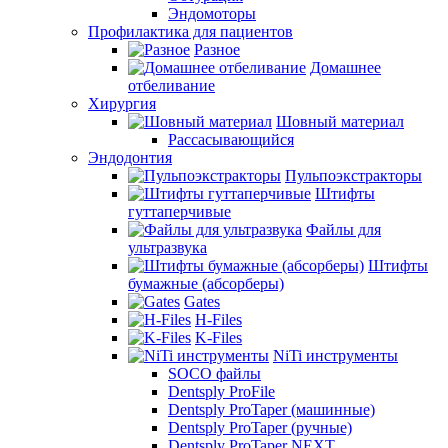
Эндомоторы
Профилактика для пациентов
Разное
Домашнее
отбеливание
Хирургия
Шовный материал
Рассасывающийся
Эндодонтия
Пульпоэкстракторы
Штифты
гуттаперчивые
Файлы для
ультразвука
Штифты
бумажные (абсорберы)
Gates
H-Files
K-Files
NiTi инструменты
SOCO файлы
Dentsply ProFile
Dentsply ProTaper (машинные)
Dentsply ProTaper (ручные)
Dentsply ProTaper NEXT