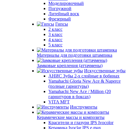
Моделировочный
Погружной
Литейный воск
Фрезерный
Гипсы
2 класс
3 класс
4 класс
5 класс
Материалы для подготовки штампика
Замковые крепления (аттачмены)
Искусственные зубы
АНИС Зубы 2-х слойные в бобинах
Yamahachi Gloria New Ace & Naperce
(полные гарнитуры)
Yamahachi New Ace / Million (20
гарнитуров в боксах)
VITA MFT
Инструменты
Керамические массы и композиты
Красители и глазури IPS Ivocolor
Керамика Ivoclar IPS e.max