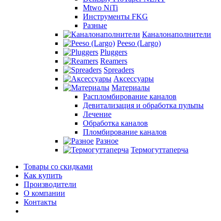
Mtwo NiTi
Инструменты FKG
Разные
Каналонаполнители
Peeso (Largo)
Pluggers
Reamers
Spreaders
Аксессуары
Материалы
Распломбирование каналов
Девитализация и обработка пульпы
Лечение
Обработка каналов
Пломбирование каналов
Разное
Термогуттаперча
Товары со скидками
Как купить
Производители
О компании
Контакты