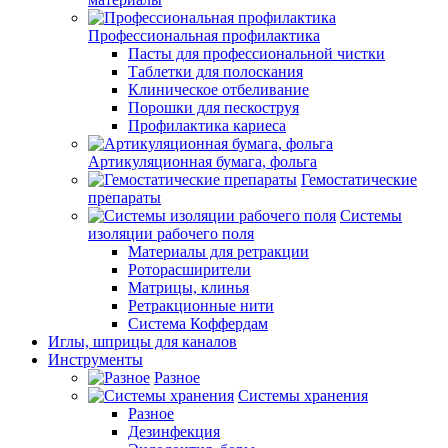
Профессиональная профилактика
Пасты для профессиональной чистки
Таблетки для полоскания
Клиническое отбеливание
Порошки для пескоструя
Профилактика кариеса
Артикуляционная бумага, фольга
Гемостатические
препараты
Системы
изоляции рабочего поля
Материалы для ретракции
Роторасширители
Матрицы, клинья
Ретракционные нити
Система Коффердам
Иглы, шприцы для каналов
Инструменты
Разное
Системы хранения
Разное
Дезинфекция