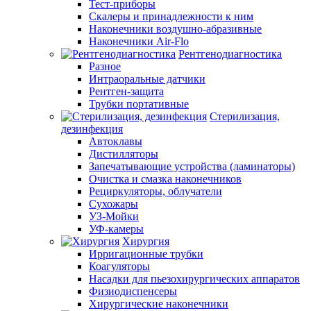
Тест-приборы
Скалеры и принадлежности к ним
Наконечники воздушно-абразивные
Наконечники Air-Flo
Рентгенодиагностика
Разное
Интраоральные датчики
Рентген-защита
Трубки портативные
Стерилизация,
дезинфекция
Автоклавы
Дистилляторы
Запечатывающие устройства (ламинаторы)
Очистка и смазка наконечников
Рециркуляторы, облучатели
Сухожары
УЗ-Мойки
УФ-камеры
Хирургия
Ирригационные трубки
Коагуляторы
Насадки для пьезохирургических аппаратов
Физиодиспенсеры
Хирургические наконечники