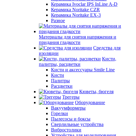
Керамика Ivoclar IPS InLine A-D
Керамика Noritake CZR
Керамика Noritake EX-3
Разное
Материалы для снятия напряжения и
придания гладкости
Средства для
изоляции
Кисти,
палитры, расцветки
Кисти и аксессуары Smile Line
Кисти
Палитры
Расцветки
Кюветы, бюгеля
Трегеры
Оборудование
Вакуумформеры
Горелки
Пылесосы и боксы
Сверлильные устройства
Вибростолики
Устройства для моделирования