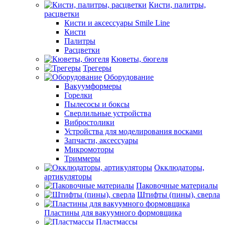
Кисти, палитры,
расцветки
Кисти и аксессуары Smile Line
Кисти
Палитры
Расцветки
Кюветы, бюгеля
Трегеры
Оборудование
Вакуумформеры
Горелки
Пылесосы и боксы
Сверлильные устройства
Вибростолики
Устройства для моделирования восками
Запчасти, аксессуары
Микромоторы
Триммеры
Окклюдаторы,
артикуляторы
Паковочные материалы
Штифты (пины), сверла
Пластины для вакуумного формовщика
Пластмассы