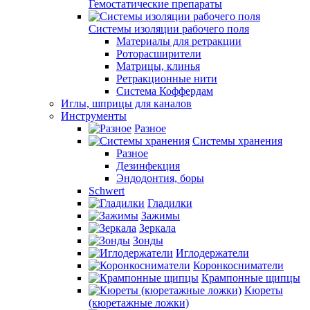
Гемостатические препараты
Системы изоляции рабочего поля
Материалы для ретракции
Роторасширители
Матрицы, клинья
Ретракционные нити
Система Коффердам
Иглы, шприцы для каналов
Инструменты
Разное
Системы хранения
Разное
Дезинфекция
Эндодонтия, боры
Schwert
Гладилки
Зажимы
Зеркала
Зонды
Иглодержатели
Коронкосниматели
Крампонные щипцы
Кюреты
(кюретажные ложки)