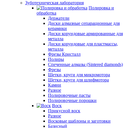
Зуботехническая лаборатория
Полировка и
обработка
Держатели
Диски алмазные сепарационные для
керамики
Диски корундовые армированные для
металла
Диски корундовые для пластмассы,
металла
Фрезы Кристалл
Полиры
Спеченные алмазы (Sintered diamonds)
Фрезы
Щетки, круги для микромотора
Щетки, круги для шлифмотора
Камни
Разное
Полировочные пасты
Полировочные порошки
Воск
Прикусной воск
Разное
Восковые шаблоны и заготовки
Базисный