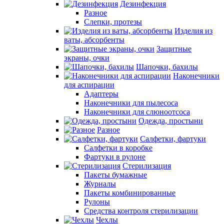
Дезинфекция
Разное
Слепки, протезы
Изделия из
ваты, абсорбенты
Защитные
экраны, очки
Шапочки, бахилы
Наконечники
для аспирации
Адаптеры
Наконечники для пылесоса
Наконечники для слюноотсоса
Одежда, простыни
Разное
Салфетки, фартуки
Салфетки в коробке
Фартуки в рулоне
Стерилизация
Пакеты бумажные
Журналы
Пакеты комбинированные
Рулоны
Средства контроля стерилизации
Чехлы