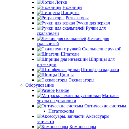
Лотки
Ножницы
Пинцеты
Ретракторы
Ручки для зеркал
Ручки для
скальпелей
Лезвия для
скальпелей
Скальпели с ручкой
Шпатели
Шприцы для
инъекций
Штопфер-гладилки
Щипцы
Экскаваторы
Оборудование
Разное
Матрасы,
чехлы на установки
Оптические системы
Негатоскопы
Аксессуары,
запчасти
Компрессоры