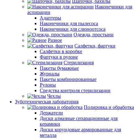
Шапочки, бахилы
Наконечники для
аспирации
Адаптеры
Наконечники для пылесоса
Наконечники для слюноотсоса
Одежда, простыни
Разное
Салфетки, фартуки
Салфетки в коробке
Фартуки в рулоне
Стерилизация
Пакеты бумажные
Журналы
Пакеты комбинированные
Рулоны
Средства контроля стерилизации
Чехлы
Зуботехническая лаборатория
Полировка и обработка
Держатели
Диски алмазные сепарационные для
керамики
Диски корундовые армированные для
металла