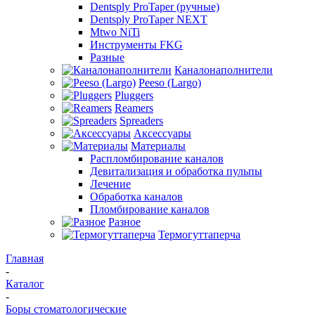
Dentsply ProTaper (ручные)
Dentsply ProTaper NEXT
Mtwo NiTi
Инструменты FKG
Разные
Каналонаполнители
Peeso (Largo)
Pluggers
Reamers
Spreaders
Аксессуары
Материалы
Распломбирование каналов
Девитализация и обработка пульпы
Лечение
Обработка каналов
Пломбирование каналов
Разное
Термогуттаперча
Главная
-
Каталог
-
Боры стоматологические