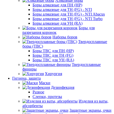
Алмазные боры
Боры алмазные для ПН (HP)
Боры алмазные для ТН (FG) - NTI
Боры алмазные для ТН (FG) - NTI Abacus
Боры алмазные для ТН (FG) - NTI Turbo
Боры алмазные для УН (RA)
Боры для
разрезания коронок
Наборы боров
Твердосплавные
боры (ТВС)
Боры ТВС для ПН (HP)
Боры ТВС для ТН (FG)
Боры ТВС для УН (RA)
Твердосплавные
финиры
Хирургия
Гигиена, защита
Маски
Дезинфекция
Разное
Слепки, протезы
Изделия из ваты,
абсорбенты
Защитные экраны, очки