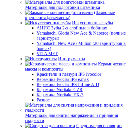
Материалы для подготовки штампика
Замковые
крепления (аттачмены)
Искусственные зубы
АНИС Зубы 2-х слойные в бобинах
Yamahachi Gloria New Ace & Naperce (полные
гарнитуры)
Yamahachi New Ace / Million (20 гарнитуров в
боксах)
VITA MFT
Инструменты
Керамические
массы и композиты
Красители и глазури IPS Ivocolor
Керамика Ivoclar IPS e.max
Керамика Ivoclar IPS InLine A-D
Керамика Noritake CZR
Керамика Noritake EX-3
Разное
Материалы для снятия напряжения и придания
гладкости
Средства для изоляции