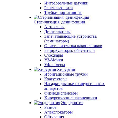
Интраоральные датчики
Рентген-защита
Трубки портативные
Стерилизация, дезинфекция
Автоклавы
Дистилляторы
Запечатывающие устройства
(ламинаторы)
Очистка и смазка наконечников
Рециркуляторы, облучатели
Сухожары
УЗ-Мойки
УФ-камеры
Хирургия
Ирригационные трубки
Коагуляторы
Насадки для пьезохирургических
аппаратов
Физиодиспенсеры
Хирургические наконечники
Эндодонтия
Разное
Апекслокаторы
Обтурация