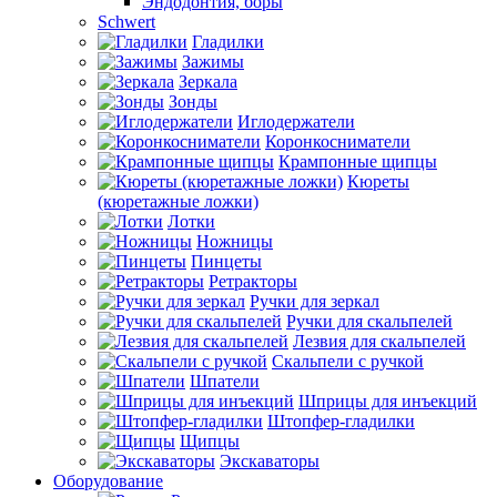
Эндодонтия, боры
Schwert
Гладилки
Зажимы
Зеркала
Зонды
Иглодержатели
Коронкосниматели
Крампонные щипцы
Кюреты
(кюретажные ложки)
Лотки
Ножницы
Пинцеты
Ретракторы
Ручки для зеркал
Ручки для скальпелей
Лезвия для скальпелей
Скальпели с ручкой
Шпатели
Шприцы для инъекций
Штопфер-гладилки
Щипцы
Экскаваторы
Оборудование