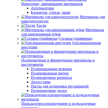
Нанесение, замешивание материалов
Аппликаторы
Блокноты, стекла, чаши
Материалы для
пародонтологии
Тигли
Материалы
для шинирования зубов
Силаны (праймеры)
Аппликационная
анестезия
Полировочные и финирующие материалы и
инструменты
Полировальные резинки
Полировальные щетки
Полировочные штрипсы
Аксессуары
Пасты для полировки реставраций
Полировочные диски
Прокладочно-изолирующие и подкладочные
материалы