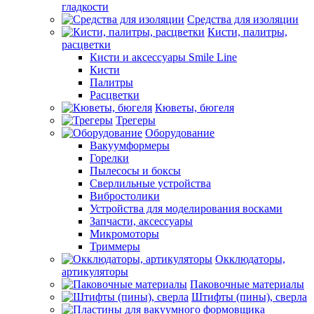
гладкости
Средства для изоляции
Кисти, палитры,
расцветки
Кисти и аксессуары Smile Line
Кисти
Палитры
Расцветки
Кюветы, бюгеля
Трегеры
Оборудование
Вакуумформеры
Горелки
Пылесосы и боксы
Сверлильные устройства
Вибростолики
Устройства для моделирования восками
Запчасти, аксессуары
Микромоторы
Триммеры
Окклюдаторы,
артикуляторы
Паковочные материалы
Штифты (пины), сверла