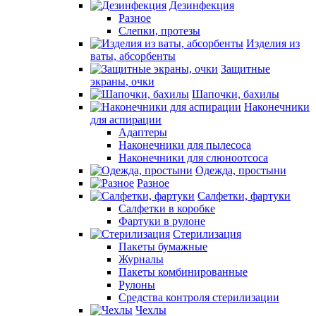
Дезинфекция
Разное
Слепки, протезы
Изделия из
ваты, абсорбенты
Защитные
экраны, очки
Шапочки, бахилы
Наконечники
для аспирации
Адаптеры
Наконечники для пылесоса
Наконечники для слюноотсоса
Одежда, простыни
Разное
Салфетки, фартуки
Салфетки в коробке
Фартуки в рулоне
Стерилизация
Пакеты бумажные
Журналы
Пакеты комбинированные
Рулоны
Средства контроля стерилизации
Чехлы