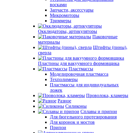
восками
Запчасти, аксессуары
Микромоторы
Триммеры
Окклюдаторы, артикуляторы
Паковочные
материалы
Штифты (пины),
сверла
Пластины для вакуумного формовщика
Пластмассы
Моделировочная пластмасса
Техполимеры
Пластмассы для индивидуальных
ложек
Проволока, кламеры
Разное
Силиконы
Сплавы и припои
Для бюгельного протезирования
Для коронок и мостов
Припои