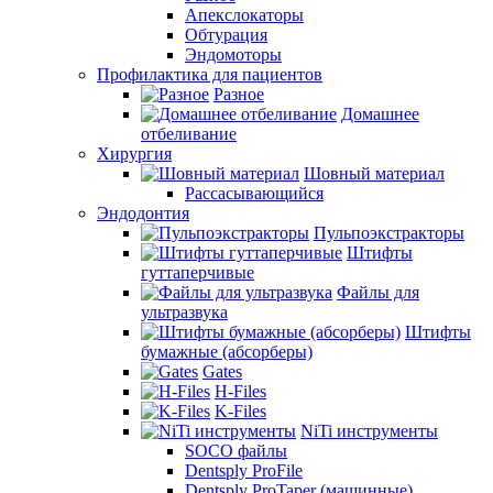
Апекслокаторы
Обтурация
Эндомоторы
Профилактика для пациентов
Разное
Домашнее
отбеливание
Хирургия
Шовный материал
Рассасывающийся
Эндодонтия
Пульпоэкстракторы
Штифты
гуттаперчивые
Файлы для
ультразвука
Штифты
бумажные (абсорберы)
Gates
H-Files
K-Files
NiTi инструменты
SOCO файлы
Dentsply ProFile
Dentsply ProTaper (машинные)