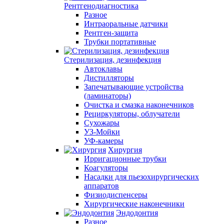
Рентгенодиагностика
Разное
Интраоральные датчики
Рентген-защита
Трубки портативные
Стерилизация, дезинфекция
Автоклавы
Дистилляторы
Запечатывающие устройства
(ламинаторы)
Очистка и смазка наконечников
Рециркуляторы, облучатели
Сухожары
УЗ-Мойки
УФ-камеры
Хирургия
Ирригационные трубки
Коагуляторы
Насадки для пьезохирургических
аппаратов
Физиодиспенсеры
Хирургические наконечники
Эндодонтия
Разное