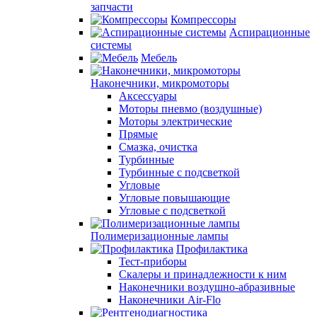
запчасти
Компрессоры
Аспирационные
системы
Мебель
Наконечники, микромоторы
Аксессуары
Моторы пневмо (воздушные)
Моторы электрические
Прямые
Смазка, очистка
Турбинные
Турбинные с подсветкой
Угловые
Угловые повышающие
Угловые с подсветкой
Полимеризационные лампы
Профилактика
Тест-приборы
Скалеры и принадлежности к ним
Наконечники воздушно-абразивные
Наконечники Air-Flo