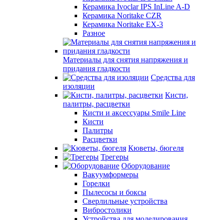
Керамика Ivoclar IPS InLine A-D
Керамика Noritake CZR
Керамика Noritake EX-3
Разное
Материалы для снятия напряжения и
придания гладкости
Средства для
изоляции
Кисти,
палитры, расцветки
Кисти и аксессуары Smile Line
Кисти
Палитры
Расцветки
Кюветы, бюгеля
Трегеры
Оборудование
Вакуумформеры
Горелки
Пылесосы и боксы
Сверлильные устройства
Вибростолики
Устройства для моделирования