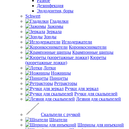
Разное
Дезинфекция
Эндодонтия, боры
Schwert
Гладилки
Зажимы
Зеркала
Зонды
Иглодержатели
Коронкосниматели
Крампонные щипцы
Кюреты
(кюретажные ложки)
Лотки
Ножницы
Пинцеты
Ретракторы
Ручки для зеркал
Ручки для скальпелей
Лезвия для скальпелей
Скальпели с ручкой
Шпатели
Шприцы для инъекций