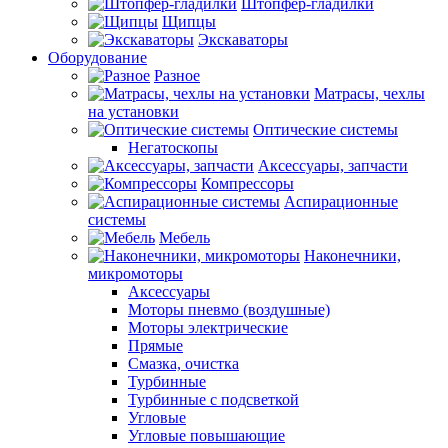
Штопфер-гладилки
Щипцы
Экскаваторы
Оборудование
Разное
Матрасы, чехлы
на установки
Оптические системы
Негатоскопы
Аксессуары, запчасти
Компрессоры
Аспирационные
системы
Мебель
Наконечники,
микромоторы
Аксессуары
Моторы пневмо (воздушные)
Моторы электрические
Прямые
Смазка, очистка
Турбинные
Турбинные с подсветкой
Угловые
Угловые повышающие