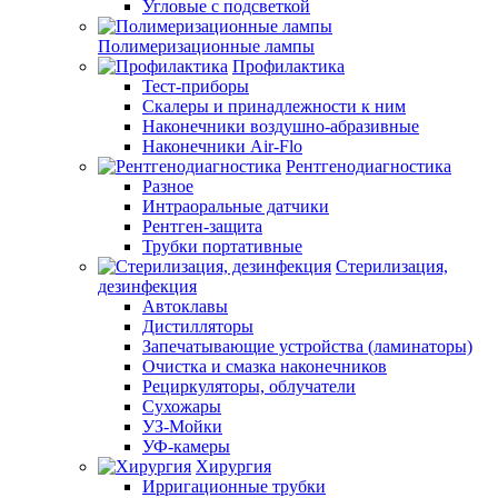
Угловые с подсветкой
Полимеризационные лампы
Профилактика
Тест-приборы
Скалеры и принадлежности к ним
Наконечники воздушно-абразивные
Наконечники Air-Flo
Рентгенодиагностика
Разное
Интраоральные датчики
Рентген-защита
Трубки портативные
Стерилизация,
дезинфекция
Автоклавы
Дистилляторы
Запечатывающие устройства (ламинаторы)
Очистка и смазка наконечников
Рециркуляторы, облучатели
Сухожары
УЗ-Мойки
УФ-камеры
Хирургия
Ирригационные трубки