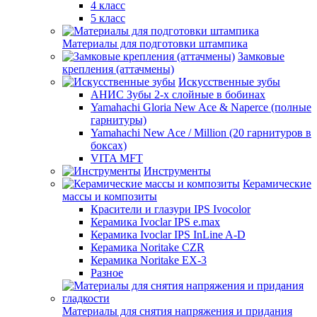
4 класс
5 класс
Материалы для подготовки штампика
Замковые
крепления (аттачмены)
Искусственные зубы
АНИС Зубы 2-х слойные в бобинах
Yamahachi Gloria New Ace & Naperce (полные
гарнитуры)
Yamahachi New Ace / Million (20 гарнитуров в
боксах)
VITA MFT
Инструменты
Керамические
массы и композиты
Красители и глазури IPS Ivocolor
Керамика Ivoclar IPS e.max
Керамика Ivoclar IPS InLine A-D
Керамика Noritake CZR
Керамика Noritake EX-3
Разное
Материалы для снятия напряжения и придания