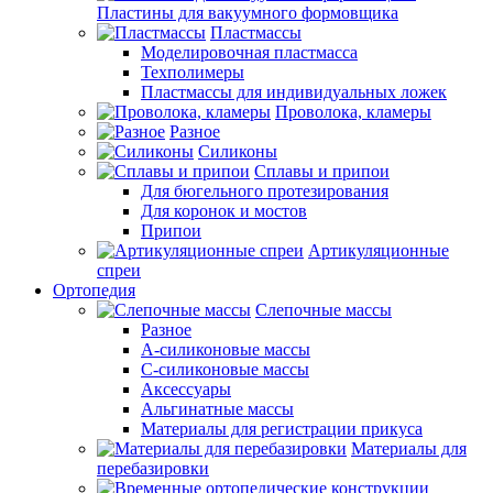
Пластины для вакуумного формовщика
Пластмассы
Моделировочная пластмасса
Техполимеры
Пластмассы для индивидуальных ложек
Проволока, кламеры
Разное
Силиконы
Сплавы и припои
Для бюгельного протезирования
Для коронок и мостов
Припои
Артикуляционные
спреи
Ортопедия
Слепочные массы
Разное
А-силиконовые массы
С-силиконовые массы
Аксессуары
Альгинатные массы
Материалы для регистрации прикуса
Материалы для
перебазировки