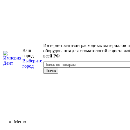
Интернет-магазин расходных материалов и
Ваш
оборудования для стоматологий с доставко
город
всей РФ
Выберите
город
Меню