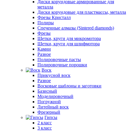
Диски корундовые армированные для
металла
Диски корундовые для пластмассы, металла
Фрезы Кристалл
Полиры
Спеченные алмазы (Sintered diamonds)
Фрезы
Щетки, круги для микромотора
Щетки, круги для шлифмотора
Камни
Разное
Полировочные пасты
Полировочные порошки
Воск
Прикусной воск
Разное
Восковые шаблоны и заготовки
Базисный
Моделировочный
Погружной
Литейный воск
Фрезерный
Гипсы
2 класс
3 класс