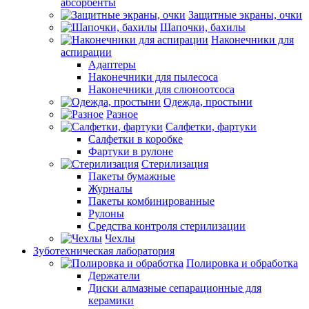
абсорбенты
Защитные экраны, очки
Шапочки, бахилы
Наконечники для
аспирации
Адаптеры
Наконечники для пылесоса
Наконечники для слюноотсоса
Одежда, простыни
Разное
Салфетки, фартуки
Салфетки в коробке
Фартуки в рулоне
Стерилизация
Пакеты бумажные
Журналы
Пакеты комбинированные
Рулоны
Средства контроля стерилизации
Чехлы
Зуботехническая лаборатория
Полировка и обработка
Держатели
Диски алмазные сепарационные для
керамики