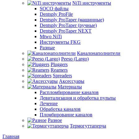
NiTi инструменты
SOCO файлы
Dentsply ProFile
Dentsply ProTaper (машинные)
Dentsply ProTaper (ручные)
Dentsply ProTaper NEXT
Mtwo NiTi
Инструменты FKG
Разные
Каналонаполнители
Peeso (Largo)
Pluggers
Reamers
Spreaders
Аксессуары
Материалы
Распломбирование каналов
Девитализация и обработка пульпы
Лечение
Обработка каналов
Пломбирование каналов
Разное
Термогуттаперча
Главная