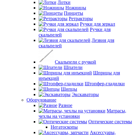
Лотки
Ножницы
Пинцеты
Ретракторы
Ручки для зеркал
Ручки для
скальпелей
Лезвия для
скальпелей
Скальпели с ручкой
Шпатели
Шприцы для
инъекций
Штопфер-гладилки
Щипцы
Экскаваторы
Оборудование
Разное
Матрасы,
чехлы на установки
Оптические системы
Негатоскопы
Аксессуары,