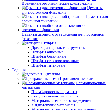
Временные ортопедические конструкции
Цементы
для постоянной фиксации
Цементы для
временной фиксации
Цементы двойного отверждения для постоянной
фиксации
Штифты
Дрили, развертки, инструменты
Штифты анкерные
Штифты беззольные
Штифты стекловолоконные
Штифты титановые
Терапия
Адгезивы
Протравочные гели
Пломбировочные
материалы
Пломбировочные цементы
Сопутствующие материалы
Материалы светового отверждения
Жидкотекучие материалы
Материалы химического отверждения