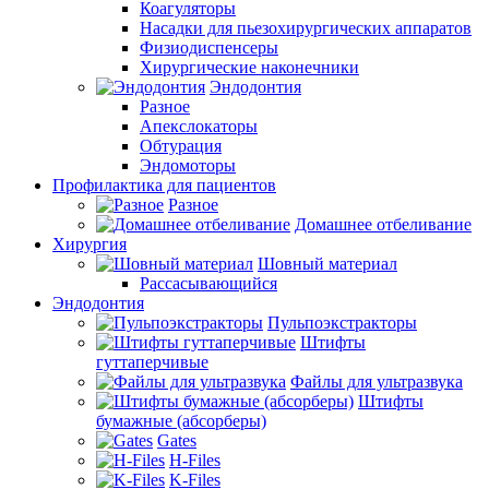
Коагуляторы
Насадки для пьезохирургических аппаратов
Физиодиспенсеры
Хирургические наконечники
Эндодонтия
Разное
Апекслокаторы
Обтурация
Эндомоторы
Профилактика для пациентов
Разное
Домашнее отбеливание
Хирургия
Шовный материал
Рассасывающийся
Эндодонтия
Пульпоэкстракторы
Штифты
гуттаперчивые
Файлы для ультразвука
Штифты
бумажные (абсорберы)
Gates
H-Files
K-Files