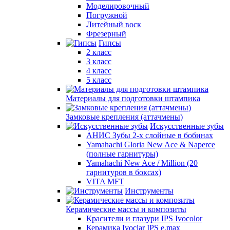
Моделировочный
Погружной
Литейный воск
Фрезерный
Гипсы
2 класс
3 класс
4 класс
5 класс
Материалы для подготовки штампика
Замковые крепления (аттачмены)
Искусственные зубы
АНИС Зубы 2-х слойные в бобинах
Yamahachi Gloria New Ace & Naperce
(полные гарнитуры)
Yamahachi New Ace / Million (20
гарнитуров в боксах)
VITA MFT
Инструменты
Керамические массы и композиты
Красители и глазури IPS Ivocolor
Керамика Ivoclar IPS e.max