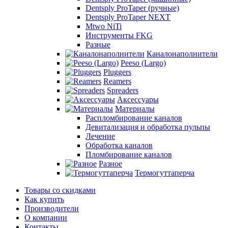
Dentsply ProTaper (ручные)
Dentsply ProTaper NEXT
Mtwo NiTi
Инструменты FKG
Разные
Каналонаполнители
Peeso (Largo)
Pluggers
Reamers
Spreaders
Аксессуары
Материалы
Распломбирование каналов
Девитализация и обработка пульпы
Лечение
Обработка каналов
Пломбирование каналов
Разное
Термогуттаперча
Товары со скидками
Как купить
Производители
О компании
Контакты