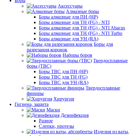
Боры
Аксессуары
Алмазные боры
Боры алмазные для ПН (HP)
Боры алмазные для ТН (FG) - NTI
Боры алмазные для ТН (FG) - NTI Abacus
Боры алмазные для ТН (FG) - NTI Turbo
Боры алмазные для УН (RA)
Боры для
разрезания коронок
Наборы боров
Твердосплавные
боры (ТВС)
Боры ТВС для ПН (HP)
Боры ТВС для ТН (FG)
Боры ТВС для УН (RA)
Твердосплавные
финиры
Хирургия
Гигиена, защита
Маски
Дезинфекция
Разное
Слепки, протезы
Изделия из ваты,