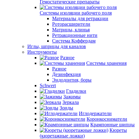
Гемостатические препараты
Системы изоляции рабочего поля
Материалы для ретракции
Роторасширители
Матрицы, клинья
Ретракционные нити
Система Коффердам
Иглы, шприцы для каналов
Инструменты
Разное
Системы хранения
Разное
Дезинфекция
Эндодонтия, боры
Schwert
Гладилки
Зажимы
Зеркала
Зонды
Иглодержатели
Коронкосниматели
Крампонные щипцы
Кюреты
(кюретажные ложки)