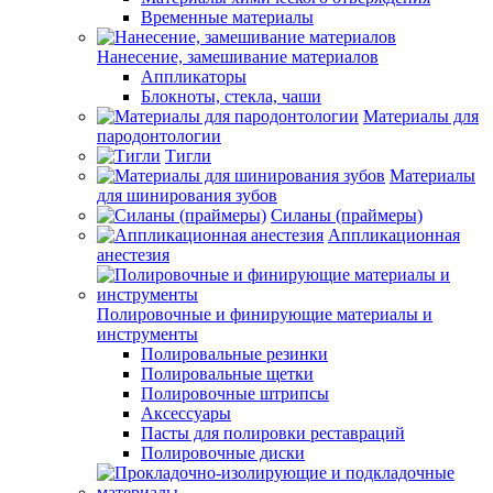
Временные материалы
Нанесение, замешивание материалов
Аппликаторы
Блокноты, стекла, чаши
Материалы для
пародонтологии
Тигли
Материалы
для шинирования зубов
Силаны (праймеры)
Аппликационная
анестезия
Полировочные и финирующие материалы и
инструменты
Полировальные резинки
Полировальные щетки
Полировочные штрипсы
Аксессуары
Пасты для полировки реставраций
Полировочные диски