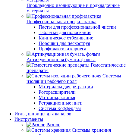
Прокладочно-изолирующие и подкладочные
материалы
Профессиональная профилактика
Пасты для профессиональной чистки
Таблетки для полоскания
Клиническое отбеливание
Порошки для пескоструя
Профилактика кариеса
Артикуляционная бумага, фольга
Гемостатические
препараты
Системы
изоляции рабочего поля
Материалы для ретракции
Роторасширители
Матрицы, клинья
Ретракционные нити
Система Коффердам
Иглы, шприцы для каналов
Инструменты
Разное
Системы хранения