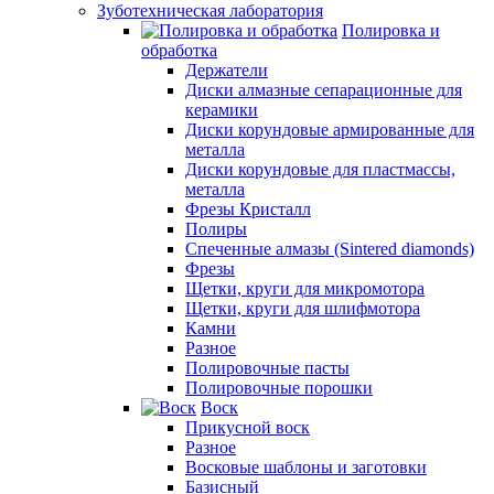
Зуботехническая лаборатория
Полировка и
обработка
Держатели
Диски алмазные сепарационные для
керамики
Диски корундовые армированные для
металла
Диски корундовые для пластмассы,
металла
Фрезы Кристалл
Полиры
Спеченные алмазы (Sintered diamonds)
Фрезы
Щетки, круги для микромотора
Щетки, круги для шлифмотора
Камни
Разное
Полировочные пасты
Полировочные порошки
Воск
Прикусной воск
Разное
Восковые шаблоны и заготовки
Базисный