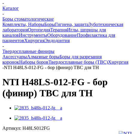
-
Каталог
-
Боры стоматологические
Комплекты, Наборы
Боры
Гигиена, защита
Зуботехническая
лаборатория
Ортопедия
Терапия
Иглы, шприцы для
каналов
Инструменты
Оборудование
Профилактика для
пациентов
Хирургия
Эндодонтия
-
Твердосплавные финиры
Аксессуары
Алмазные боры
Боры для разрезания
коронок
Наборы боров
Твердосплавные боры (ТВС)
Хирургия
-
NTI H48LS-012-FG - бор (финир) ТВС для ТН
NTI H48LS-012-FG - бор
(финир) ТВС для ТН
Артикул:
H48LS012FG