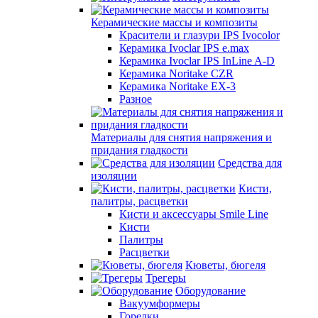
Керамические массы и композиты
Красители и глазури IPS Ivocolor
Керамика Ivoclar IPS e.max
Керамика Ivoclar IPS InLine A-D
Керамика Noritake CZR
Керамика Noritake EX-3
Разное
Материалы для снятия напряжения и
придания гладкости
Средства для
изоляции
Кисти,
палитры, расцветки
Кисти и аксессуары Smile Line
Кисти
Палитры
Расцветки
Кюветы, бюгеля
Трегеры
Оборудование
Вакуумформеры
Горелки