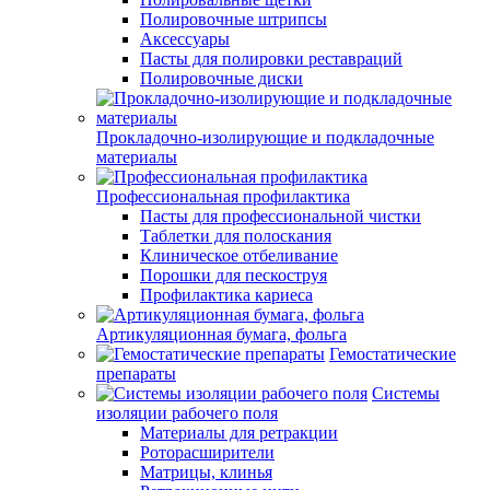
Полировочные штрипсы
Аксессуары
Пасты для полировки реставраций
Полировочные диски
Прокладочно-изолирующие и подкладочные
материалы
Профессиональная профилактика
Пасты для профессиональной чистки
Таблетки для полоскания
Клиническое отбеливание
Порошки для пескоструя
Профилактика кариеса
Артикуляционная бумага, фольга
Гемостатические
препараты
Системы
изоляции рабочего поля
Материалы для ретракции
Роторасширители
Матрицы, клинья