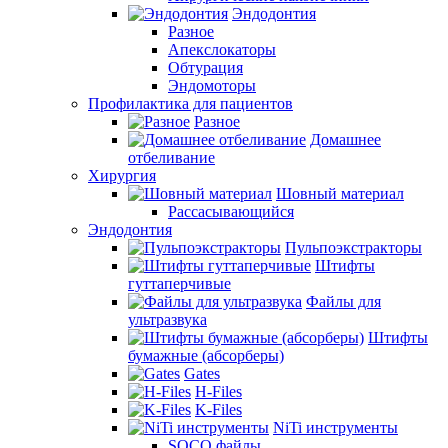
Эндодонтия
Разное
Апекслокаторы
Обтурация
Эндомоторы
Профилактика для пациентов
Разное
Домашнее
отбеливание
Хирургия
Шовный материал
Рассасывающийся
Эндодонтия
Пульпоэкстракторы
Штифты
гуттаперчивые
Файлы для
ультразвука
Штифты
бумажные (абсорберы)
Gates
H-Files
K-Files
NiTi инструменты
SOCO файлы