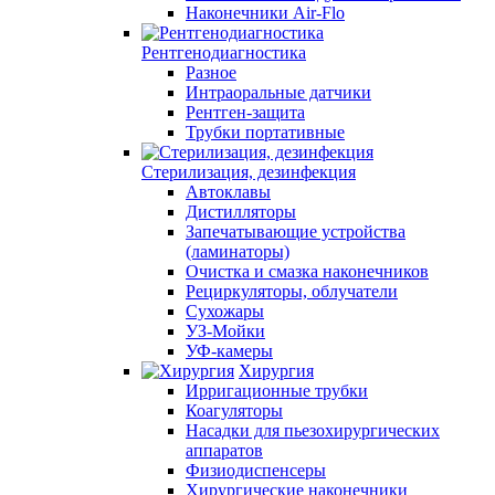
Наконечники Air-Flo
Рентгенодиагностика
Разное
Интраоральные датчики
Рентген-защита
Трубки портативные
Стерилизация, дезинфекция
Автоклавы
Дистилляторы
Запечатывающие устройства
(ламинаторы)
Очистка и смазка наконечников
Рециркуляторы, облучатели
Сухожары
УЗ-Мойки
УФ-камеры
Хирургия
Ирригационные трубки
Коагуляторы
Насадки для пьезохирургических
аппаратов
Физиодиспенсеры
Хирургические наконечники