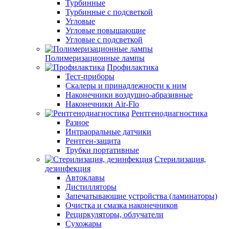
Турбинные
Турбинные с подсветкой
Угловые
Угловые повышающие
Угловые с подсветкой
Полимеризационные лампы
Профилактика
Тест-приборы
Скалеры и принадлежности к ним
Наконечники воздушно-абразивные
Наконечники Air-Flo
Рентгенодиагностика
Разное
Интраоральные датчики
Рентген-защита
Трубки портативные
Стерилизация,
дезинфекция
Автоклавы
Дистилляторы
Запечатывающие устройства (ламинаторы)
Очистка и смазка наконечников
Рециркуляторы, облучатели
Сухожары