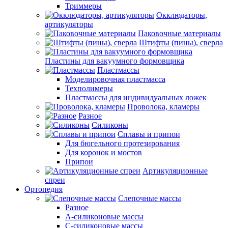
Триммеры
Окклюдаторы,
артикуляторы
Паковочные материалы
Штифты (пины), сверла
Пластины для вакуумного формовщика
Пластмассы
Моделировочная пластмасса
Техполимеры
Пластмассы для индивидуальных ложек
Проволока, кламеры
Разное
Силиконы
Сплавы и припои
Для бюгельного протезирования
Для коронок и мостов
Припои
Артикуляционные
спреи
Ортопедия
Слепочные массы
Разное
А-силиконовые массы
С-силиконовые массы