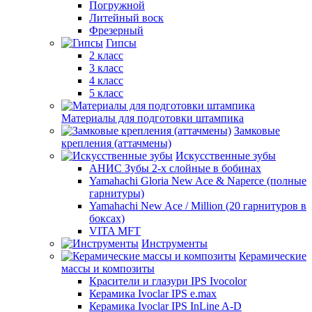
Погружной
Литейный воск
Фрезерный
Гипсы
2 класс
3 класс
4 класс
5 класс
Материалы для подготовки штампика
Замковые
крепления (аттачмены)
Искусственные зубы
АНИС Зубы 2-х слойные в бобинах
Yamahachi Gloria New Ace & Naperce (полные
гарнитуры)
Yamahachi New Ace / Million (20 гарнитуров в
боксах)
VITA MFT
Инструменты
Керамические
массы и композиты
Красители и глазури IPS Ivocolor
Керамика Ivoclar IPS e.max
Керамика Ivoclar IPS InLine A-D