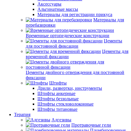
Аксессуары
Альгинатные массы
Материалы для регистрации прикуса
Материалы для
перебазировки
Временные ортопедические конструкции
Цементы
для постоянной фиксации
Цементы для
временной фиксации
Цементы двойного отверждения для постоянной
фиксации
Штифты
Дрили, развертки, инструменты
Штифты анкерные
Штифты беззольные
Штифты стекловолоконные
Штифты титановые
Терапия
Адгезивы
Протравочные гели
Пломбировочные