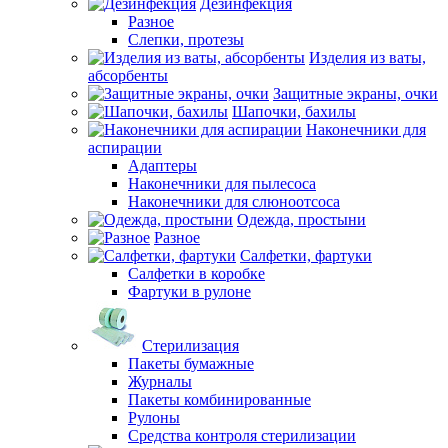
Дезинфекция
Разное
Слепки, протезы
Изделия из ваты,
абсорбенты
Защитные экраны, очки
Шапочки, бахилы
Наконечники для
аспирации
Адаптеры
Наконечники для пылесоса
Наконечники для слюноотсоса
Одежда, простыни
Разное
Салфетки, фартуки
Салфетки в коробке
Фартуки в рулоне
Стерилизация
Пакеты бумажные
Журналы
Пакеты комбинированные
Рулоны
Средства контроля стерилизации