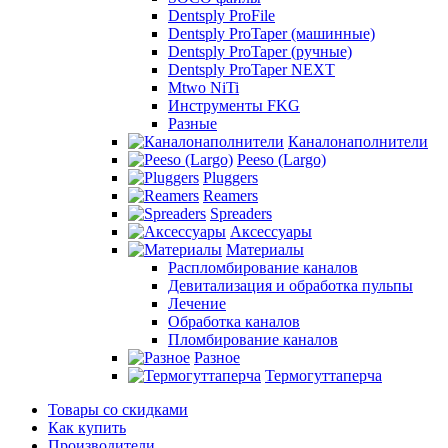
Dentsply ProFile
Dentsply ProTaper (машинные)
Dentsply ProTaper (ручные)
Dentsply ProTaper NEXT
Mtwo NiTi
Инструменты FKG
Разные
Каналонаполнители
Peeso (Largo)
Pluggers
Reamers
Spreaders
Аксессуары
Материалы
Распломбирование каналов
Девитализация и обработка пульпы
Лечение
Обработка каналов
Пломбирование каналов
Разное
Термогуттаперча
Товары со скидками
Как купить
Производители