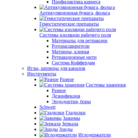
Профилактика кариеса
Артикуляционная бумага, фольга
Гемостатические препараты
Системы изоляции рабочего поля
Материалы для ретракции
Роторасширители
Матрицы, клинья
Ретракционные нити
Система Коффердам
Иглы, шприцы для каналов
Инструменты
Разное
Системы хранения
Разное
Дезинфекция
Эндодонтия, боры
Schwert
Гладилки
Зажимы
Зеркала
Зонды
Иглодержатели