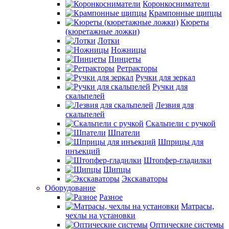
Коронкосниматели
Крампонные щипцы
Кюреты
(кюретажные ложки)
Лотки
Ножницы
Пинцеты
Ретракторы
Ручки для зеркал
Ручки для
скальпелей
Лезвия для
скальпелей
Скальпели с ручкой
Шпатели
Шприцы для
инъекций
Штопфер-гладилки
Щипцы
Экскаваторы
Оборудование
Разное
Матрасы,
чехлы на установки
Оптические системы