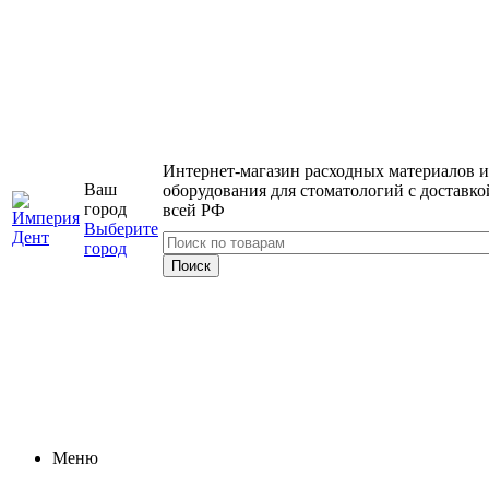
Интернет-магазин расходных материалов и
Ваш
оборудования для стоматологий с доставко
город
всей РФ
Выберите
город
Меню