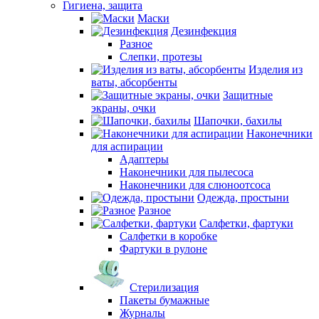
Гигиена, защита
Маски
Дезинфекция
Разное
Слепки, протезы
Изделия из
ваты, абсорбенты
Защитные
экраны, очки
Шапочки, бахилы
Наконечники
для аспирации
Адаптеры
Наконечники для пылесоса
Наконечники для слюноотсоса
Одежда, простыни
Разное
Салфетки, фартуки
Салфетки в коробке
Фартуки в рулоне
Стерилизация
Пакеты бумажные
Журналы