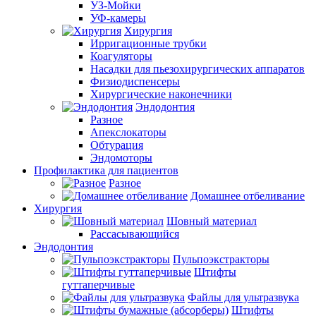
УЗ-Мойки
УФ-камеры
Хирургия
Ирригационные трубки
Коагуляторы
Насадки для пьезохирургических аппаратов
Физиодиспенсеры
Хирургические наконечники
Эндодонтия
Разное
Апекслокаторы
Обтурация
Эндомоторы
Профилактика для пациентов
Разное
Домашнее отбеливание
Хирургия
Шовный материал
Рассасывающийся
Эндодонтия
Пульпоэкстракторы
Штифты
гуттаперчивые
Файлы для ультразвука
Штифты