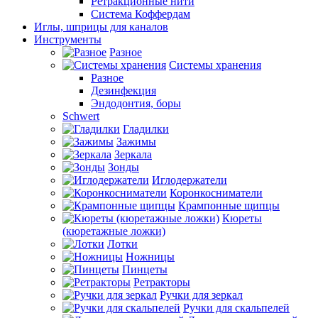
Ретракционные нити
Система Коффердам
Иглы, шприцы для каналов
Инструменты
Разное
Системы хранения
Разное
Дезинфекция
Эндодонтия, боры
Schwert
Гладилки
Зажимы
Зеркала
Зонды
Иглодержатели
Коронкосниматели
Крампонные щипцы
Кюреты
(кюретажные ложки)
Лотки
Ножницы
Пинцеты
Ретракторы
Ручки для зеркал
Ручки для скальпелей