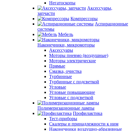
Негатоскопы
Аксессуары,
запчасти
Компрессоры
Аспирационные
системы
Мебель
Наконечники, микромоторы
Аксессуары
Моторы пневмо (воздушные)
Моторы электрические
Прямые
Смазка, очистка
Турбинные
Турбинные с подсветкой
Угловые
Угловые повышающие
Угловые с подсветкой
Полимеризационные лампы
Профилактика
Тест-приборы
Скалеры и принадлежности к ним
Наконечники воздушно-абразивные