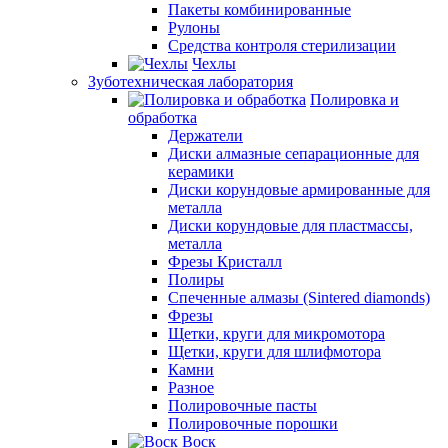
Пакеты комбинированные
Рулоны
Средства контроля стерилизации
Чехлы
Зуботехническая лаборатория
Полировка и
обработка
Держатели
Диски алмазные сепарационные для
керамики
Диски корундовые армированные для
металла
Диски корундовые для пластмассы,
металла
Фрезы Кристалл
Полиры
Спеченные алмазы (Sintered diamonds)
Фрезы
Щетки, круги для микромотора
Щетки, круги для шлифмотора
Камни
Разное
Полировочные пасты
Полировочные порошки
Воск