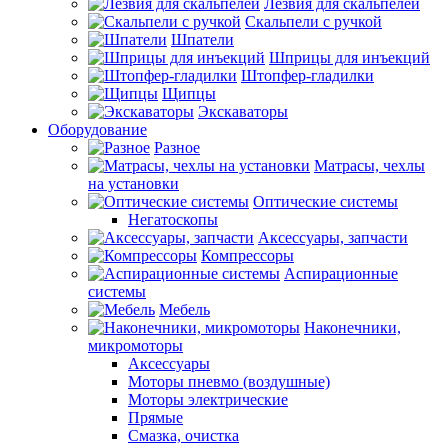
Лезвия для скальпелей
Скальпели с ручкой
Шпатели
Шприцы для инъекций
Штопфер-гладилки
Щипцы
Экскаваторы
Оборудование
Разное
Матрасы, чехлы
на установки
Оптические системы
Негатоскопы
Аксессуары, запчасти
Компрессоры
Аспирационные
системы
Мебель
Наконечники,
микромоторы
Аксессуары
Моторы пневмо (воздушные)
Моторы электрические
Прямые
Смазка, очистка