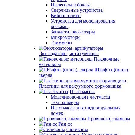
Пылесосы и боксы
Сверлильные устройства
Вибростолики
Устройства для моделирования
восками
Запчасти, аксессуары
Микромоторы
Триммеры
Окклюдаторы, артикуляторы
Паковочные
материалы
Штифты (пины),
сверла
Пластины для вакуумного формовщика
Пластмассы
Моделировочная пластмасса
Техполимеры
Пластмассы для индивидуальных
ложек
Проволока, кламеры
Разное
Силиконы
Сплавы и припои