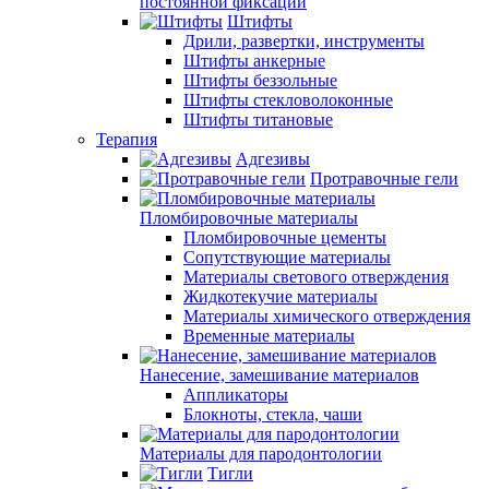
постоянной фиксации
Штифты
Дрили, развертки, инструменты
Штифты анкерные
Штифты беззольные
Штифты стекловолоконные
Штифты титановые
Терапия
Адгезивы
Протравочные гели
Пломбировочные материалы
Пломбировочные цементы
Сопутствующие материалы
Материалы светового отверждения
Жидкотекучие материалы
Материалы химического отверждения
Временные материалы
Нанесение, замешивание материалов
Аппликаторы
Блокноты, стекла, чаши
Материалы для пародонтологии
Тигли