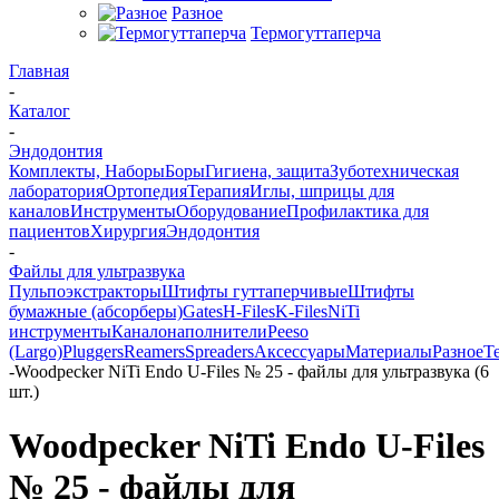
Разное
Термогуттаперча
Главная
-
Каталог
-
Эндодонтия
Комплекты, Наборы
Боры
Гигиена, защита
Зуботехническая
лаборатория
Ортопедия
Терапия
Иглы, шприцы для
каналов
Инструменты
Оборудование
Профилактика для
пациентов
Хирургия
Эндодонтия
-
Файлы для ультразвука
Пульпоэкстракторы
Штифты гуттаперчивые
Штифты
бумажные (абсорберы)
Gates
H-Files
K-Files
NiTi
инструменты
Каналонаполнители
Peeso
(Largo)
Pluggers
Reamers
Spreaders
Аксессуары
Материалы
Разное
Т
-
Woodpecker NiTi Endo U-Files № 25 - файлы для ультразвука (6
шт.)
Woodpecker NiTi Endo U-Files
№ 25 - файлы для