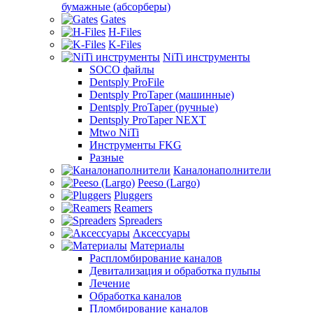
бумажные (абсорберы)
Gates
H-Files
K-Files
NiTi инструменты
SOCO файлы
Dentsply ProFile
Dentsply ProTaper (машинные)
Dentsply ProTaper (ручные)
Dentsply ProTaper NEXT
Mtwo NiTi
Инструменты FKG
Разные
Каналонаполнители
Peeso (Largo)
Pluggers
Reamers
Spreaders
Аксессуары
Материалы
Распломбирование каналов
Девитализация и обработка пульпы
Лечение
Обработка каналов
Пломбирование каналов