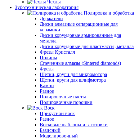
Чехлы
Зуботехническая лаборатория
Полировка и обработка
Держатели
Диски алмазные сепарационные для
керамики
Диски корундовые армированные для
металла
Диски корундовые для пластмассы, металла
Фрезы Кристалл
Полиры
Спеченные алмазы (Sintered diamonds)
Фрезы
Щетки, круги для микромотора
Щетки, круги для шлифмотора
Камни
Разное
Полировочные пасты
Полировочные порошки
Воск
Прикусной воск
Разное
Восковые шаблоны и заготовки
Базисный
Моделировочный