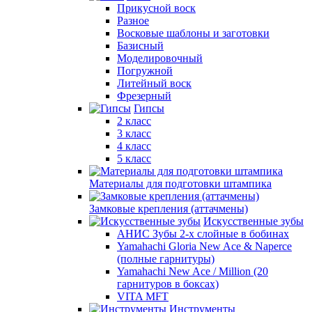
Прикусной воск
Разное
Восковые шаблоны и заготовки
Базисный
Моделировочный
Погружной
Литейный воск
Фрезерный
Гипсы
2 класс
3 класс
4 класс
5 класс
Материалы для подготовки штампика
Замковые крепления (аттачмены)
Искусственные зубы
АНИС Зубы 2-х слойные в бобинах
Yamahachi Gloria New Ace & Naperce
(полные гарнитуры)
Yamahachi New Ace / Million (20
гарнитуров в боксах)
VITA MFT
Инструменты