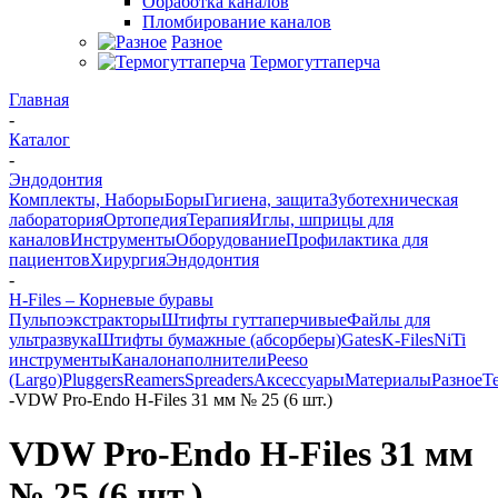
Обработка каналов
Пломбирование каналов
Разное
Термогуттаперча
Главная
-
Каталог
-
Эндодонтия
Комплекты, Наборы
Боры
Гигиена, защита
Зуботехническая
лаборатория
Ортопедия
Терапия
Иглы, шприцы для
каналов
Инструменты
Оборудование
Профилактика для
пациентов
Хирургия
Эндодонтия
-
H-Files – Корневые буравы
Пульпоэкстракторы
Штифты гуттаперчивые
Файлы для
ультразвука
Штифты бумажные (абсорберы)
Gates
K-Files
NiTi
инструменты
Каналонаполнители
Peeso
(Largo)
Pluggers
Reamers
Spreaders
Аксессуары
Материалы
Разное
Т
-
VDW Pro-Endo H-Files 31 мм № 25 (6 шт.)
VDW Pro-Endo H-Files 31 мм
№ 25 (6 шт.)