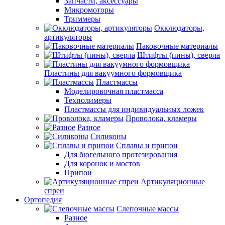
Запчасти, аксессуары
Микромоторы
Триммеры
Окклюдаторы,
артикуляторы
Паковочные материалы
Штифты (пины), сверла
Пластины для вакуумного формовщика
Пластмассы
Моделировочная пластмасса
Техполимеры
Пластмассы для индивидуальных ложек
Проволока, кламеры
Разное
Силиконы
Сплавы и припои
Для бюгельного протезирования
Для коронок и мостов
Припои
Артикуляционные
спреи
Ортопедия
Слепочные массы
Разное