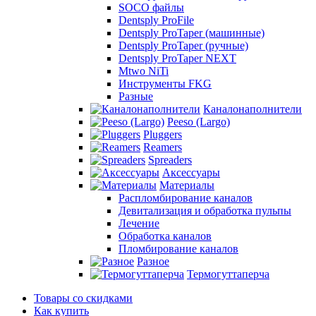
SOCO файлы
Dentsply ProFile
Dentsply ProTaper (машинные)
Dentsply ProTaper (ручные)
Dentsply ProTaper NEXT
Mtwo NiTi
Инструменты FKG
Разные
Каналонаполнители
Peeso (Largo)
Pluggers
Reamers
Spreaders
Аксессуары
Материалы
Распломбирование каналов
Девитализация и обработка пульпы
Лечение
Обработка каналов
Пломбирование каналов
Разное
Термогуттаперча
Товары со скидками
Как купить