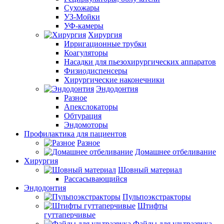
Сухожары
УЗ-Мойки
УФ-камеры
Хирургия
Ирригационные трубки
Коагуляторы
Насадки для пьезохирургических аппаратов
Физиодиспенсеры
Хирургические наконечники
Эндодонтия
Разное
Апекслокаторы
Обтурация
Эндомоторы
Профилактика для пациентов
Разное
Домашнее отбеливание
Хирургия
Шовный материал
Рассасывающийся
Эндодонтия
Пульпоэкстракторы
Штифты
гуттаперчивые
Файлы для ультразвука