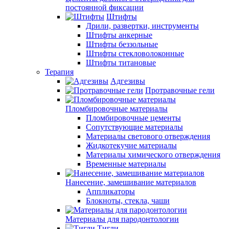
постоянной фиксации
Штифты
Дрили, развертки, инструменты
Штифты анкерные
Штифты беззольные
Штифты стекловолоконные
Штифты титановые
Терапия
Адгезивы
Протравочные гели
Пломбировочные материалы
Пломбировочные цементы
Сопутствующие материалы
Материалы светового отверждения
Жидкотекучие материалы
Материалы химического отверждения
Временные материалы
Нанесение, замешивание материалов
Аппликаторы
Блокноты, стекла, чаши
Материалы для пародонтологии
Тигли