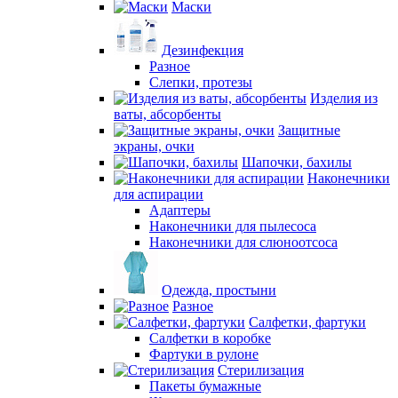
Маски
Дезинфекция
Разное
Слепки, протезы
Изделия из
ваты, абсорбенты
Защитные
экраны, очки
Шапочки, бахилы
Наконечники
для аспирации
Адаптеры
Наконечники для пылесоса
Наконечники для слюноотсоса
Одежда, простыни
Разное
Салфетки, фартуки
Салфетки в коробке
Фартуки в рулоне
Стерилизация
Пакеты бумажные