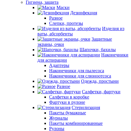
Гигиена, защита
Маски
Дезинфекция
Разное
Слепки, протезы
Изделия из
ваты, абсорбенты
Защитные
экраны, очки
Шапочки, бахилы
Наконечники
для аспирации
Адаптеры
Наконечники для пылесоса
Наконечники для слюноотсоса
Одежда, простыни
Разное
Салфетки, фартуки
Салфетки в коробке
Фартуки в рулоне
Стерилизация
Пакеты бумажные
Журналы
Пакеты комбинированные
Рулоны