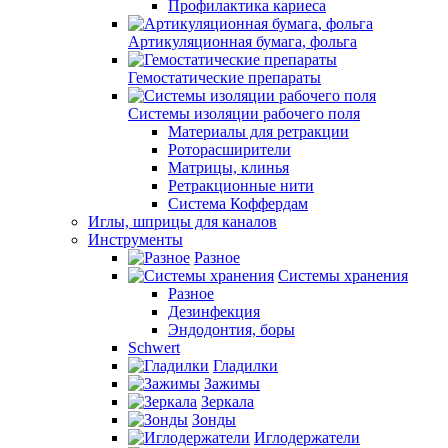
Профилактика кариеса
Артикуляционная бумага, фольга
Гемостатические препараты
Системы изоляции рабочего поля
Материалы для ретракции
Роторасширители
Матрицы, клинья
Ретракционные нити
Система Коффердам
Иглы, шприцы для каналов
Инструменты
Разное
Системы хранения
Разное
Дезинфекция
Эндодонтия, боры
Schwert
Гладилки
Зажимы
Зеркала
Зонды
Иглодержатели