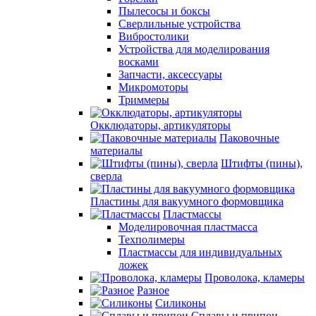
Пылесосы и боксы
Сверлильные устройства
Вибростолики
Устройства для моделирования
восками
Запчасти, аксессуары
Микромоторы
Триммеры
Окклюдаторы, артикуляторы
Паковочные
материалы
Штифты (пины),
сверла
Пластины для вакуумного формовщика
Пластмассы
Моделировочная пластмасса
Техполимеры
Пластмассы для индивидуальных
ложек
Проволока, кламеры
Разное
Силиконы
Сплавы и припои