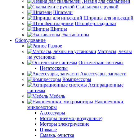
Лезвия для скальпелей
Скальпели с ручкой
Шпатели
Шприцы для инъекций
Штопфер-гладилки
Щипцы
Экскаваторы
Оборудование
Разное
Матрасы, чехлы
на установки
Оптические системы
Негатоскопы
Аксессуары, запчасти
Компрессоры
Аспирационные
системы
Мебель
Наконечники,
микромоторы
Аксессуары
Моторы пневмо (воздушные)
Моторы электрические
Прямые
Смазка, очистка