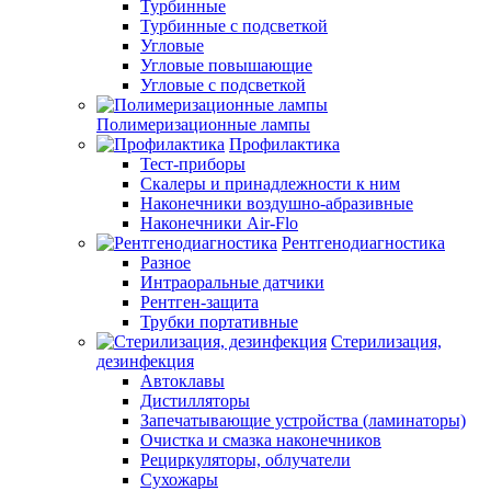
Турбинные
Турбинные с подсветкой
Угловые
Угловые повышающие
Угловые с подсветкой
Полимеризационные лампы
Профилактика
Тест-приборы
Скалеры и принадлежности к ним
Наконечники воздушно-абразивные
Наконечники Air-Flo
Рентгенодиагностика
Разное
Интраоральные датчики
Рентген-защита
Трубки портативные
Стерилизация,
дезинфекция
Автоклавы
Дистилляторы
Запечатывающие устройства (ламинаторы)
Очистка и смазка наконечников
Рециркуляторы, облучатели
Сухожары