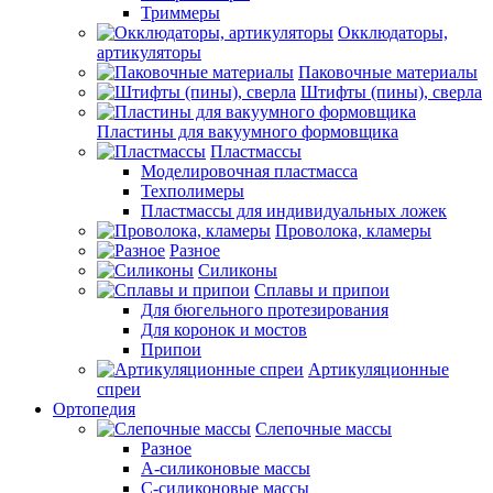
Триммеры
Окклюдаторы,
артикуляторы
Паковочные материалы
Штифты (пины), сверла
Пластины для вакуумного формовщика
Пластмассы
Моделировочная пластмасса
Техполимеры
Пластмассы для индивидуальных ложек
Проволока, кламеры
Разное
Силиконы
Сплавы и припои
Для бюгельного протезирования
Для коронок и мостов
Припои
Артикуляционные
спреи
Ортопедия
Слепочные массы
Разное
А-силиконовые массы
С-силиконовые массы