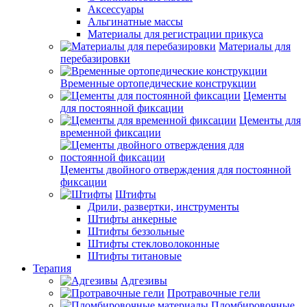
Аксессуары
Альгинатные массы
Материалы для регистрации прикуса
Материалы для
перебазировки
Временные ортопедические конструкции
Цементы
для постоянной фиксации
Цементы для
временной фиксации
Цементы двойного отверждения для постоянной
фиксации
Штифты
Дрили, развертки, инструменты
Штифты анкерные
Штифты беззольные
Штифты стекловолоконные
Штифты титановые
Терапия
Адгезивы
Протравочные гели
Пломбировочные