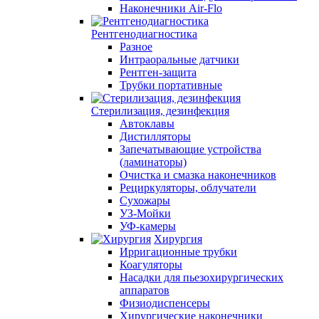
Наконечники Air-Flo
Рентгенодиагностика
Разное
Интраоральные датчики
Рентген-защита
Трубки портативные
Стерилизация, дезинфекция
Автоклавы
Дистилляторы
Запечатывающие устройства
(ламинаторы)
Очистка и смазка наконечников
Рециркуляторы, облучатели
Сухожары
УЗ-Мойки
УФ-камеры
Хирургия
Ирригационные трубки
Коагуляторы
Насадки для пьезохирургических
аппаратов
Физиодиспенсеры
Хирургические наконечники