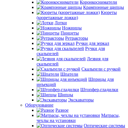
Коронкосниматели
Крампонные щипцы
Кюреты
(кюретажные ложки)
Лотки
Ножницы
Пинцеты
Ретракторы
Ручки для зеркал
Ручки для
скальпелей
Лезвия для
скальпелей
Скальпели с ручкой
Шпатели
Шприцы для
инъекций
Штопфер-гладилки
Щипцы
Экскаваторы
Оборудование
Разное
Матрасы,
чехлы на установки
Оптические системы