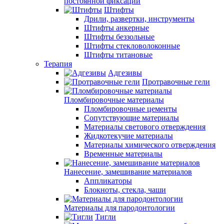
постоянной фиксации
Штифты
Дрили, развертки, инструменты
Штифты анкерные
Штифты беззольные
Штифты стекловолоконные
Штифты титановые
Терапия
Адгезивы
Протравочные гели
Пломбировочные материалы
Пломбировочные цементы
Сопутствующие материалы
Материалы светового отверждения
Жидкотекучие материалы
Материалы химического отверждения
Временные материалы
Нанесение, замешивание материалов
Аппликаторы
Блокноты, стекла, чаши
Материалы для пародонтологии
Тигли