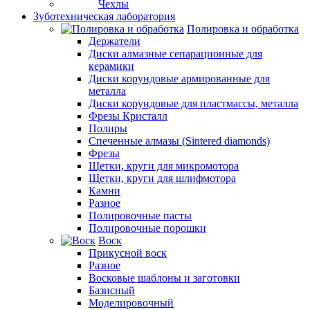
Чехлы
Зуботехническая лаборатория
Полировка и обработка
Держатели
Диски алмазные сепарационные для
керамики
Диски корундовые армированные для
металла
Диски корундовые для пластмассы, металла
Фрезы Кристалл
Полиры
Спеченные алмазы (Sintered diamonds)
Фрезы
Щетки, круги для микромотора
Щетки, круги для шлифмотора
Камни
Разное
Полировочные пасты
Полировочные порошки
Воск
Прикусной воск
Разное
Восковые шаблоны и заготовки
Базисный
Моделировочный