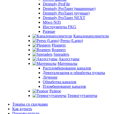
Dentsply ProFile
Dentsply ProTaper (машинные)
Dentsply ProTaper (ручные)
Dentsply ProTaper NEXT
Mtwo NiTi
Инструменты FKG
Разные
Каналонаполнители
Peeso (Largo)
Pluggers
Reamers
Spreaders
Аксессуары
Материалы
Распломбирование каналов
Девитализация и обработка пульпы
Лечение
Обработка каналов
Пломбирование каналов
Разное
Термогуттаперча
Товары со скидками
Как купить
Производители