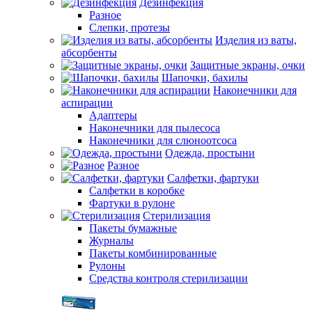
Дезинфекция
Разное
Слепки, протезы
Изделия из ваты,
абсорбенты
Защитные экраны, очки
Шапочки, бахилы
Наконечники для
аспирации
Адаптеры
Наконечники для пылесоса
Наконечники для слюноотсоса
Одежда, простыни
Разное
Салфетки, фартуки
Салфетки в коробке
Фартуки в рулоне
Стерилизация
Пакеты бумажные
Журналы
Пакеты комбинированные
Рулоны
Средства контроля стерилизации