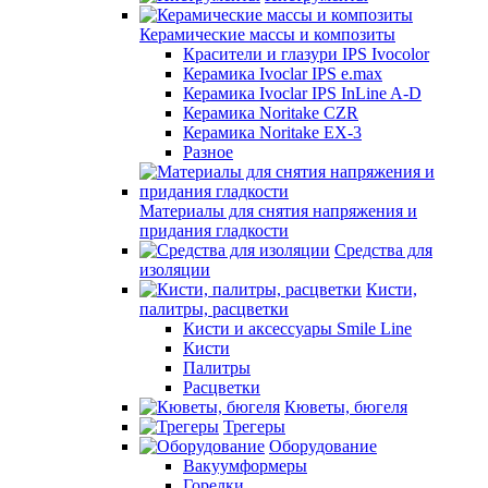
Керамические массы и композиты
Красители и глазури IPS Ivocolor
Керамика Ivoclar IPS e.max
Керамика Ivoclar IPS InLine A-D
Керамика Noritake CZR
Керамика Noritake EX-3
Разное
Материалы для снятия напряжения и
придания гладкости
Средства для
изоляции
Кисти,
палитры, расцветки
Кисти и аксессуары Smile Line
Кисти
Палитры
Расцветки
Кюветы, бюгеля
Трегеры
Оборудование
Вакуумформеры
Горелки