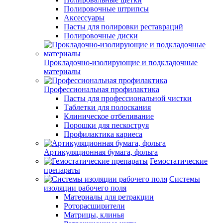
Полировочные штрипсы
Аксессуары
Пасты для полировки реставраций
Полировочные диски
Прокладочно-изолирующие и подкладочные
материалы
Профессиональная профилактика
Пасты для профессиональной чистки
Таблетки для полоскания
Клиническое отбеливание
Порошки для пескоструя
Профилактика кариеса
Артикуляционная бумага, фольга
Гемостатические
препараты
Системы
изоляции рабочего поля
Материалы для ретракции
Роторасширители
Матрицы, клинья