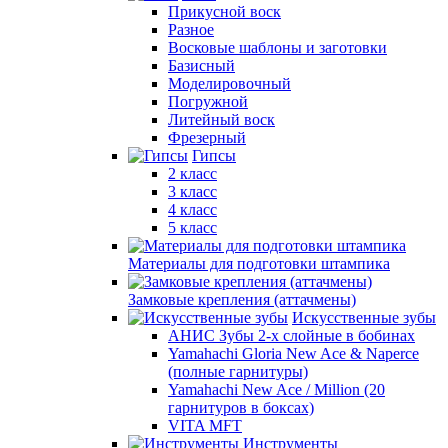
Прикусной воск
Разное
Восковые шаблоны и заготовки
Базисный
Моделировочный
Погружной
Литейный воск
Фрезерный
Гипсы
2 класс
3 класс
4 класс
5 класс
Материалы для подготовки штампика
Замковые крепления (аттачмены)
Искусственные зубы
АНИС Зубы 2-х слойные в бобинах
Yamahachi Gloria New Ace & Naperce
(полные гарнитуры)
Yamahachi New Ace / Million (20
гарнитуров в боксах)
VITA MFT
Инструменты