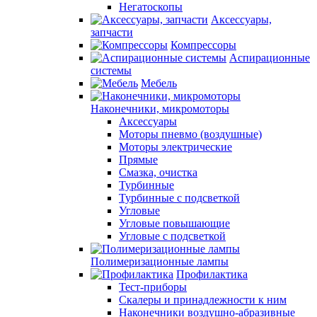
Негатоскопы
Аксессуары,
запчасти
Компрессоры
Аспирационные
системы
Мебель
Наконечники, микромоторы
Аксессуары
Моторы пневмо (воздушные)
Моторы электрические
Прямые
Смазка, очистка
Турбинные
Турбинные с подсветкой
Угловые
Угловые повышающие
Угловые с подсветкой
Полимеризационные лампы
Профилактика
Тест-приборы
Скалеры и принадлежности к ним
Наконечники воздушно-абразивные