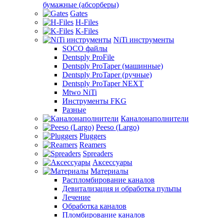
бумажные (абсорберы)
Gates
H-Files
K-Files
NiTi инструменты
SOCO файлы
Dentsply ProFile
Dentsply ProTaper (машинные)
Dentsply ProTaper (ручные)
Dentsply ProTaper NEXT
Mtwo NiTi
Инструменты FKG
Разные
Каналонаполнители
Peeso (Largo)
Pluggers
Reamers
Spreaders
Аксессуары
Материалы
Распломбирование каналов
Девитализация и обработка пульпы
Лечение
Обработка каналов
Пломбирование каналов