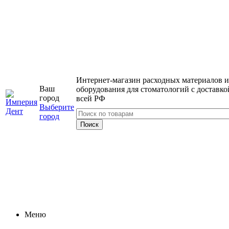
Интернет-магазин расходных материалов и
Ваш
оборудования для стоматологий с доставко
город
всей РФ
Выберите
город
Меню