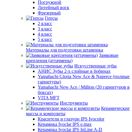
Погружной
Литейный воск
Фрезерный
Гипсы
2 класс
3 класс
4 класс
5 класс
Материалы для подготовки штампика
Замковые
крепления (аттачмены)
Искусственные зубы
АНИС Зубы 2-х слойные в бобинах
Yamahachi Gloria New Ace & Naperce (полные
гарнитуры)
Yamahachi New Ace / Million (20 гарнитуров в
боксах)
VITA MFT
Инструменты
Керамические
массы и композиты
Красители и глазури IPS Ivocolor
Керамика Ivoclar IPS e.max
Керамика Ivoclar IPS InLine A-D