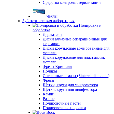
Средства контроля стерилизации
Чехлы
Зуботехническая лаборатория
Полировка и
обработка
Держатели
Диски алмазные сепарационные для
керамики
Диски корундовые армированные для
металла
Диски корундовые для пластмассы,
металла
Фрезы Кристалл
Полиры
Спеченные алмазы (Sintered diamonds)
Фрезы
Щетки, круги для микромотора
Щетки, круги для шлифмотора
Камни
Разное
Полировочные пасты
Полировочные порошки
Воск