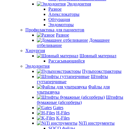
Эндодонтия
Разное
Апекслокаторы
Обтурация
Эндомоторы
Профилактика для пациентов
Разное
Домашнее
отбеливание
Хирургия
Шовный материал
Рассасывающийся
Эндодонтия
Пульпоэкстракторы
Штифты
гуттаперчивые
Файлы для
ультразвука
Штифты
бумажные (абсорберы)
Gates
H-Files
K-Files
NiTi инструменты
SOCO файлы