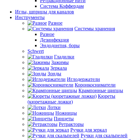
Ретракционные нити
Система Коффердам
Иглы, шприцы для каналов
Инструменты
Разное
Системы хранения
Разное
Дезинфекция
Эндодонтия, боры
Schwert
Гладилки
Зажимы
Зеркала
Зонды
Иглодержатели
Коронкосниматели
Крампонные щипцы
Кюреты
(кюретажные ложки)
Лотки
Ножницы
Пинцеты
Ретракторы
Ручки для зеркал
Ручки для скальпелей