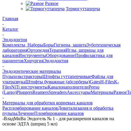
Разное
Термогуттаперча
Главная
-
Каталог
-
Эндодонтия
Комплекты, Наборы
Боры
Гигиена, защита
Зуботехническая
лаборатория
Ортопедия
Терапия
Иглы, шприцы для
каналов
Инструменты
Оборудование
Профилактика для
пациентов
Хирургия
Эндодонтия
-
Эндодонтические материалы
Пульпоэкстракторы
Штифты гуттаперчивые
Файлы для
ультразвука
Штифты бумажные (абсорберы)
Gates
H-Files
K-
Files
NiTi инструменты
Каналонаполнители
Peeso
(Largo)
Pluggers
Reamers
Spreaders
Аксессуары
Материалы
Разное
Т
-
Материалы для обработки корневых каналов
Распломбирование каналов
Девитализация и обработка
пульпы
Лечение
Пломбирование каналов
-
ВладМиВа Эндогель № 1 - для расширения каналов на
основе ЭДТА (шприц 5 мл)