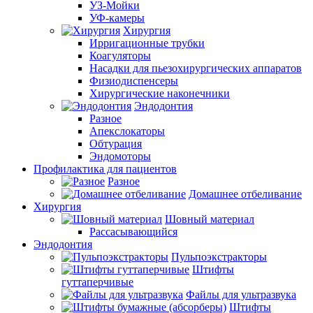
УЗ-Мойки
УФ-камеры
Хирургия
Ирригационные трубки
Коагуляторы
Насадки для пьезохирургических аппаратов
Физиодиспенсеры
Хирургические наконечники
Эндодонтия
Разное
Апекслокаторы
Обтурация
Эндомоторы
Профилактика для пациентов
Разное
Домашнее отбеливание
Хирургия
Шовный материал
Рассасывающийся
Эндодонтия
Пульпоэкстракторы
Штифты
гуттаперчивые
Файлы для ультразвука
Штифты