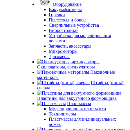
Оборудование
Вакуумформеры
Горелки
Пылесосы и боксы
Сверлильные устройства
Вибростолики
Устройства для моделирования
восками
Запчасти, аксессуары
Микромоторы
Триммеры
Окклюдаторы, артикуляторы
Паковочные
материалы
Штифты (пины),
сверла
Пластины для вакуумного формовщика
Пластмассы
Моделировочная пластмасса
Техполимеры
Пластмассы для индивидуальных
ложек
Проволока, кламеры