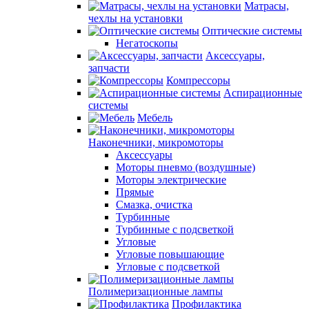
Матрасы,
чехлы на установки
Оптические системы
Негатоскопы
Аксессуары,
запчасти
Компрессоры
Аспирационные
системы
Мебель
Наконечники, микромоторы
Аксессуары
Моторы пневмо (воздушные)
Моторы электрические
Прямые
Смазка, очистка
Турбинные
Турбинные с подсветкой
Угловые
Угловые повышающие
Угловые с подсветкой
Полимеризационные лампы
Профилактика