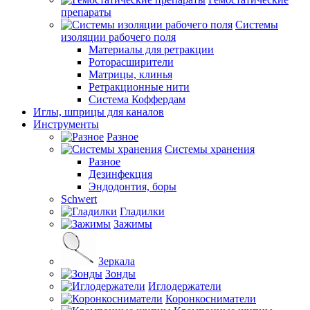
препараты
Системы
изоляции рабочего поля
Материалы для ретракции
Роторасширители
Матрицы, клинья
Ретракционные нити
Система Коффердам
Иглы, шприцы для каналов
Инструменты
Разное
Системы хранения
Разное
Дезинфекция
Эндодонтия, боры
Schwert
Гладилки
Зажимы
Зеркала
Зонды
Иглодержатели
Коронкосниматели