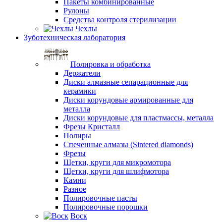
Пакеты комбинированные
Рулоны
Средства контроля стерилизации
Чехлы
Зуботехническая лаборатория
Полировка и обработка
Держатели
Диски алмазные сепарационные для
керамики
Диски корундовые армированные для
металла
Диски корундовые для пластмассы, металла
Фрезы Кристалл
Полиры
Спеченные алмазы (Sintered diamonds)
Фрезы
Щетки, круги для микромотора
Щетки, круги для шлифмотора
Камни
Разное
Полировочные пасты
Полировочные порошки
Воск