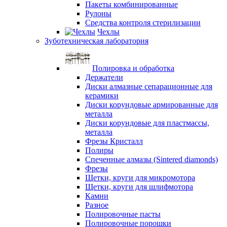
Пакеты комбинированные
Рулоны
Средства контроля стерилизации
Чехлы
Зуботехническая лаборатория
Полировка и обработка
Держатели
Диски алмазные сепарационные для
керамики
Диски корундовые армированные для
металла
Диски корундовые для пластмассы,
металла
Фрезы Кристалл
Полиры
Спеченные алмазы (Sintered diamonds)
Фрезы
Щетки, круги для микромотора
Щетки, круги для шлифмотора
Камни
Разное
Полировочные пасты
Полировочные порошки