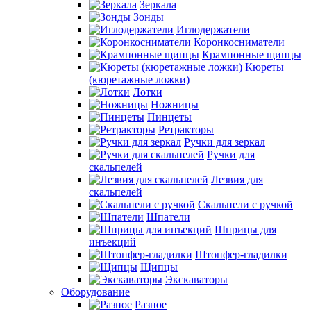
Зеркала
Зонды
Иглодержатели
Коронкосниматели
Крампонные щипцы
Кюреты
(кюретажные ложки)
Лотки
Ножницы
Пинцеты
Ретракторы
Ручки для зеркал
Ручки для
скальпелей
Лезвия для
скальпелей
Скальпели с ручкой
Шпатели
Шприцы для
инъекций
Штопфер-гладилки
Щипцы
Экскаваторы
Оборудование
Разное