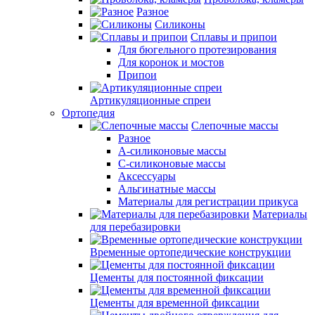
Разное
Силиконы
Сплавы и припои
Для бюгельного протезирования
Для коронок и мостов
Припои
Артикуляционные спреи
Ортопедия
Слепочные массы
Разное
А-силиконовые массы
С-силиконовые массы
Аксессуары
Альгинатные массы
Материалы для регистрации прикуса
Материалы
для перебазировки
Временные ортопедические конструкции
Цементы для постоянной фиксации
Цементы для временной фиксации