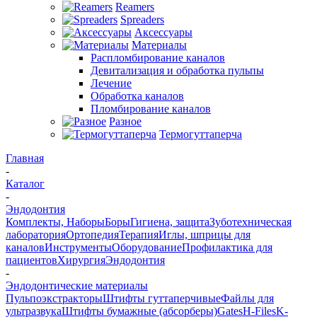
Reamers
Spreaders
Аксессуары
Материалы
Распломбирование каналов
Девитализация и обработка пульпы
Лечение
Обработка каналов
Пломбирование каналов
Разное
Термогуттаперча
Главная
-
Каталог
-
Эндодонтия
Комплекты, Наборы
Боры
Гигиена, защита
Зуботехническая
лаборатория
Ортопедия
Терапия
Иглы, шприцы для
каналов
Инструменты
Оборудование
Профилактика для
пациентов
Хирургия
Эндодонтия
-
Эндодонтические материалы
Пульпоэкстракторы
Штифты гуттаперчивые
Файлы для
ультразвука
Штифты бумажные (абсорберы)
Gates
H-Files
K-