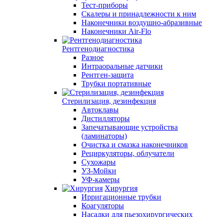
Тест-приборы
Скалеры и принадлежности к ним
Наконечники воздушно-абразивные
Наконечники Air-Flo
Рентгенодиагностика
Разное
Интраоральные датчики
Рентген-защита
Трубки портативные
Стерилизация, дезинфекция
Автоклавы
Дистилляторы
Запечатывающие устройства
(ламинаторы)
Очистка и смазка наконечников
Рециркуляторы, облучатели
Сухожары
УЗ-Мойки
УФ-камеры
Хирургия
Ирригационные трубки
Коагуляторы
Насадки для пьезохирургических