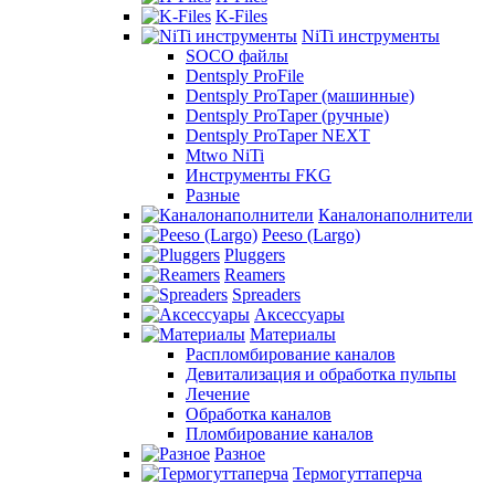
K-Files
NiTi инструменты
SOCO файлы
Dentsply ProFile
Dentsply ProTaper (машинные)
Dentsply ProTaper (ручные)
Dentsply ProTaper NEXT
Mtwo NiTi
Инструменты FKG
Разные
Каналонаполнители
Peeso (Largo)
Pluggers
Reamers
Spreaders
Аксессуары
Материалы
Распломбирование каналов
Девитализация и обработка пульпы
Лечение
Обработка каналов
Пломбирование каналов
Разное
Термогуттаперча