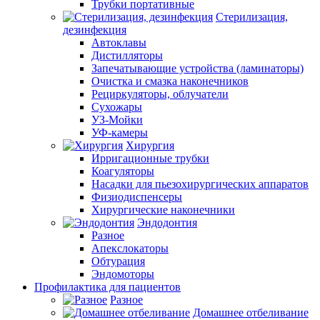
Трубки портативные
Стерилизация,
дезинфекция
Автоклавы
Дистилляторы
Запечатывающие устройства (ламинаторы)
Очистка и смазка наконечников
Рециркуляторы, облучатели
Сухожары
УЗ-Мойки
УФ-камеры
Хирургия
Ирригационные трубки
Коагуляторы
Насадки для пьезохирургических аппаратов
Физиодиспенсеры
Хирургические наконечники
Эндодонтия
Разное
Апекслокаторы
Обтурация
Эндомоторы
Профилактика для пациентов
Разное
Домашнее отбеливание