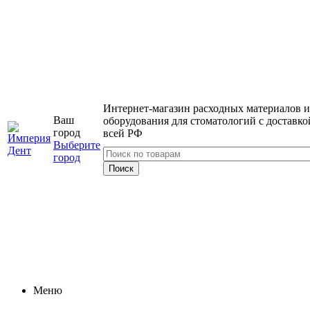
Интернет-магазин расходных материалов и
Ваш
оборудования для стоматологий с доставко
город
всей РФ
Выберите
город
Меню