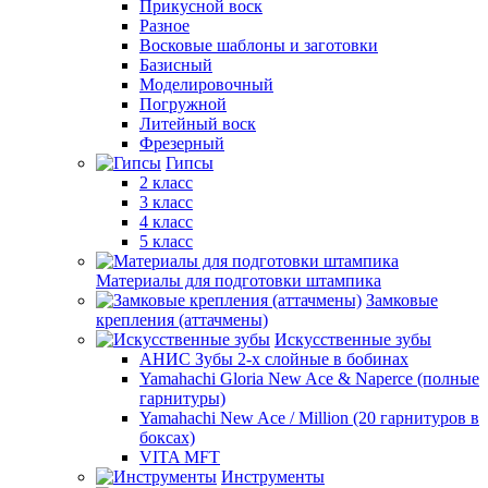
Прикусной воск
Разное
Восковые шаблоны и заготовки
Базисный
Моделировочный
Погружной
Литейный воск
Фрезерный
Гипсы
2 класс
3 класс
4 класс
5 класс
Материалы для подготовки штампика
Замковые
крепления (аттачмены)
Искусственные зубы
АНИС Зубы 2-х слойные в бобинах
Yamahachi Gloria New Ace & Naperce (полные
гарнитуры)
Yamahachi New Ace / Million (20 гарнитуров в
боксах)
VITA MFT
Инструменты