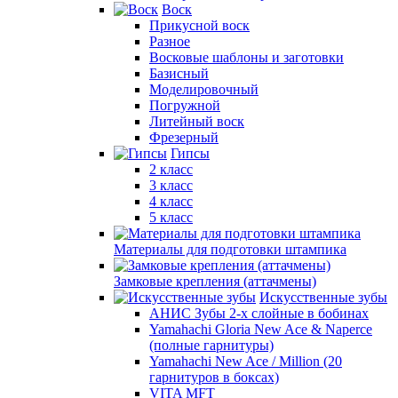
Воск
Прикусной воск
Разное
Восковые шаблоны и заготовки
Базисный
Моделировочный
Погружной
Литейный воск
Фрезерный
Гипсы
2 класс
3 класс
4 класс
5 класс
Материалы для подготовки штампика
Замковые крепления (аттачмены)
Искусственные зубы
АНИС Зубы 2-х слойные в бобинах
Yamahachi Gloria New Ace & Naperce
(полные гарнитуры)
Yamahachi New Ace / Million (20
гарнитуров в боксах)
VITA MFT