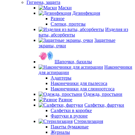
Гигиена, защита
Маски
Дезинфекция
Разное
Слепки, протезы
Изделия из
ваты, абсорбенты
Защитные
экраны, очки
Шапочки, бахилы
Наконечники
для аспирации
Адаптеры
Наконечники для пылесоса
Наконечники для слюноотсоса
Одежда, простыни
Разное
Салфетки, фартуки
Салфетки в коробке
Фартуки в рулоне
Стерилизация
Пакеты бумажные
Журналы