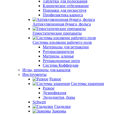
Таблетки для полоскания
Клиническое отбеливание
Порошки для пескоструя
Профилактика кариеса
Артикуляционная бумага, фольга
Гемостатические препараты
Системы изоляции рабочего поля
Материалы для ретракции
Роторасширители
Матрицы, клинья
Ретракционные нити
Система Коффердам
Иглы, шприцы для каналов
Инструменты
Разное
Системы хранения
Разное
Дезинфекция
Эндодонтия, боры
Schwert
Гладилки
Зажимы