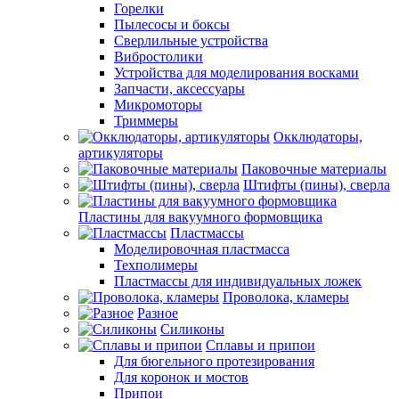
Горелки
Пылесосы и боксы
Сверлильные устройства
Вибростолики
Устройства для моделирования восками
Запчасти, аксессуары
Микромоторы
Триммеры
Окклюдаторы,
артикуляторы
Паковочные материалы
Штифты (пины), сверла
Пластины для вакуумного формовщика
Пластмассы
Моделировочная пластмасса
Техполимеры
Пластмассы для индивидуальных ложек
Проволока, кламеры
Разное
Силиконы
Сплавы и припои
Для бюгельного протезирования
Для коронок и мостов
Припои