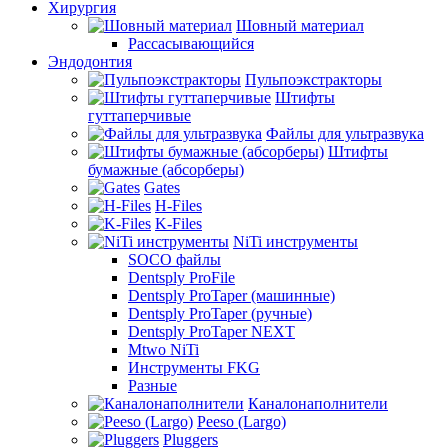
Хирургия
Шовный материал
Рассасывающийся
Эндодонтия
Пульпоэкстракторы
Штифты
гуттаперчивые
Файлы для ультразвука
Штифты
бумажные (абсорберы)
Gates
H-Files
K-Files
NiTi инструменты
SOCO файлы
Dentsply ProFile
Dentsply ProTaper (машинные)
Dentsply ProTaper (ручные)
Dentsply ProTaper NEXT
Mtwo NiTi
Инструменты FKG
Разные
Каналонаполнители
Peeso (Largo)
Pluggers