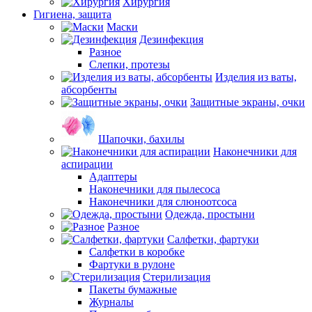
Хирургия
Гигиена, защита
Маски
Дезинфекция
Разное
Слепки, протезы
Изделия из ваты,
абсорбенты
Защитные экраны, очки
Шапочки, бахилы
Наконечники для
аспирации
Адаптеры
Наконечники для пылесоса
Наконечники для слюноотсоса
Одежда, простыни
Разное
Салфетки, фартуки
Салфетки в коробке
Фартуки в рулоне
Стерилизация
Пакеты бумажные
Журналы