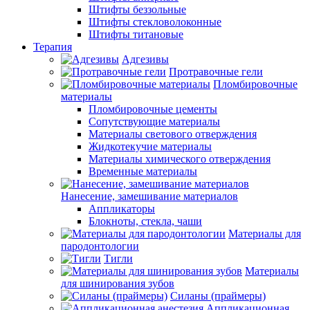
Штифты беззольные
Штифты стекловолоконные
Штифты титановые
Терапия
Адгезивы
Протравочные гели
Пломбировочные
материалы
Пломбировочные цементы
Сопутствующие материалы
Материалы светового отверждения
Жидкотекучие материалы
Материалы химического отверждения
Временные материалы
Нанесение, замешивание материалов
Аппликаторы
Блокноты, стекла, чаши
Материалы для
пародонтологии
Тигли
Материалы
для шинирования зубов
Силаны (праймеры)
Аппликационная