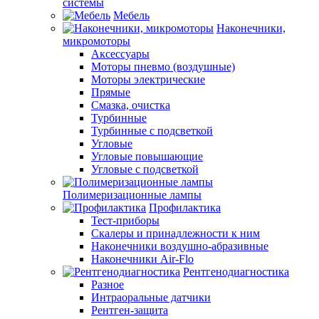
системы
Мебель
Наконечники,
микромоторы
Аксессуары
Моторы пневмо (воздушные)
Моторы электрические
Прямые
Смазка, очистка
Турбинные
Турбинные с подсветкой
Угловые
Угловые повышающие
Угловые с подсветкой
Полимеризационные лампы
Профилактика
Тест-приборы
Скалеры и принадлежности к ним
Наконечники воздушно-абразивные
Наконечники Air-Flo
Рентгенодиагностика
Разное
Интраоральные датчики
Рентген-защита