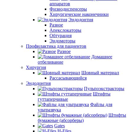
аппаратов
Физиодиспенсеры
Хирургические наконечники
Эндодонтия
Разное
Апекслокаторы
Обтурация
Эндомоторы
Профилактика для пациентов
Разное
Домашнее
отбеливание
Хирургия
Шовный материал
Рассасывающийся
Эндодонтия
Пульпоэкстракторы
Штифты
гуттаперчивые
Файлы для
ультразвука
Штифты
бумажные (абсорберы)
Gates
H-Files