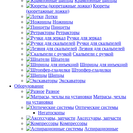
Крампонные щипцы
Кюреты
(кюретажные ложки)
Лотки
Ножницы
Пинцеты
Ретракторы
Ручки для зеркал
Ручки для скальпелей
Лезвия для скальпелей
Скальпели с ручкой
Шпатели
Шприцы для инъекций
Штопфер-гладилки
Щипцы
Экскаваторы
Оборудование
Разное
Матрасы, чехлы
на установки
Оптические системы
Негатоскопы
Аксессуары, запчасти
Компрессоры
Аспирационные