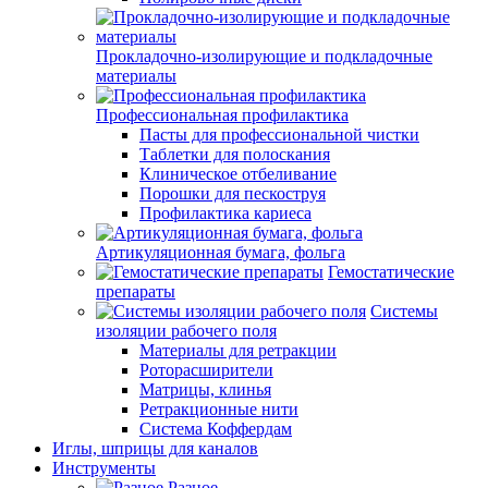
Прокладочно-изолирующие и подкладочные
материалы
Профессиональная профилактика
Пасты для профессиональной чистки
Таблетки для полоскания
Клиническое отбеливание
Порошки для пескоструя
Профилактика кариеса
Артикуляционная бумага, фольга
Гемостатические
препараты
Системы
изоляции рабочего поля
Материалы для ретракции
Роторасширители
Матрицы, клинья
Ретракционные нити
Система Коффердам
Иглы, шприцы для каналов
Инструменты
Разное