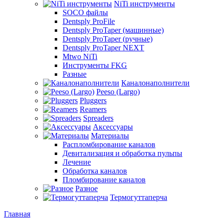
NiTi инструменты
SOCO файлы
Dentsply ProFile
Dentsply ProTaper (машинные)
Dentsply ProTaper (ручные)
Dentsply ProTaper NEXT
Mtwo NiTi
Инструменты FKG
Разные
Каналонаполнители
Peeso (Largo)
Pluggers
Reamers
Spreaders
Аксессуары
Материалы
Распломбирование каналов
Девитализация и обработка пульпы
Лечение
Обработка каналов
Пломбирование каналов
Разное
Термогуттаперча
Главная