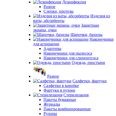
Дезинфекция
Разное
Слепки, протезы
Изделия из
ваты, абсорбенты
Защитные
экраны, очки
Шапочки, бахилы
Наконечники
для аспирации
Адаптеры
Наконечники для пылесоса
Наконечники для слюноотсоса
Одежда, простыни
Разное
Салфетки, фартуки
Салфетки в коробке
Фартуки в рулоне
Стерилизация
Пакеты бумажные
Журналы
Пакеты комбинированные
Рулоны