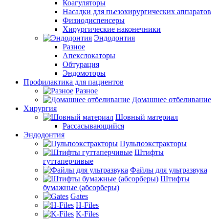
Коагуляторы
Насадки для пьезохирургических аппаратов
Физиодиспенсеры
Хирургические наконечники
Эндодонтия
Разное
Апекслокаторы
Обтурация
Эндомоторы
Профилактика для пациентов
Разное
Домашнее отбеливание
Хирургия
Шовный материал
Рассасывающийся
Эндодонтия
Пульпоэкстракторы
Штифты
гуттаперчивые
Файлы для ультразвука
Штифты
бумажные (абсорберы)
Gates
H-Files
K-Files