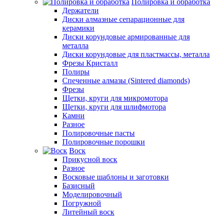
Полировка и обработка
Держатели
Диски алмазные сепарационные для
керамики
Диски корундовые армированные для
металла
Диски корундовые для пластмассы, металла
Фрезы Кристалл
Полиры
Спеченные алмазы (Sintered diamonds)
Фрезы
Щетки, круги для микромотора
Щетки, круги для шлифмотора
Камни
Разное
Полировочные пасты
Полировочные порошки
Воск
Прикусной воск
Разное
Восковые шаблоны и заготовки
Базисный
Моделировочный
Погружной
Литейный воск