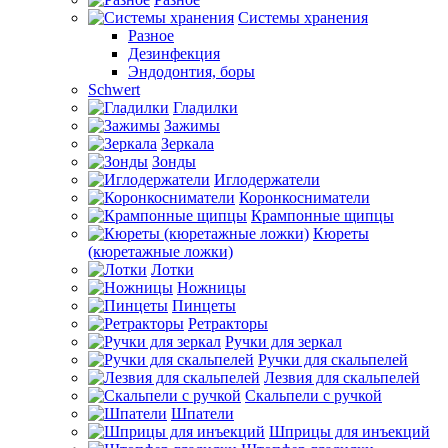
Системы хранения
Разное
Дезинфекция
Эндодонтия, боры
Schwert
Гладилки
Зажимы
Зеркала
Зонды
Иглодержатели
Коронкосниматели
Крампонные щипцы
Кюреты
(кюретажные ложки)
Лотки
Ножницы
Пинцеты
Ретракторы
Ручки для зеркал
Ручки для скальпелей
Лезвия для скальпелей
Скальпели с ручкой
Шпатели
Шприцы для инъекций