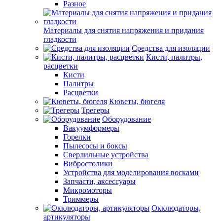
Разное
Материалы для снятия напряжения и придания
гладкости
Средства для изоляции
Кисти, палитры,
расцветки
Кисти
Палитры
Расцветки
Кюветы, бюгеля
Трегеры
Оборудование
Вакуумформеры
Горелки
Пылесосы и боксы
Сверлильные устройства
Вибростолики
Устройства для моделирования восками
Запчасти, аксессуары
Микромоторы
Триммеры
Окклюдаторы,
артикуляторы