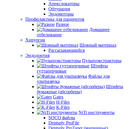
Апекслокаторы
Обтурация
Эндомоторы
Профилактика для пациентов
Разное
Домашнее
отбеливание
Хирургия
Шовный материал
Рассасывающийся
Эндодонтия
Пульпоэкстракторы
Штифты
гуттаперчивые
Файлы для
ультразвука
Штифты
бумажные (абсорберы)
Gates
H-Files
K-Files
NiTi инструменты
SOCO файлы
Dentsply ProFile
Dentsply ProTaper (машинные)