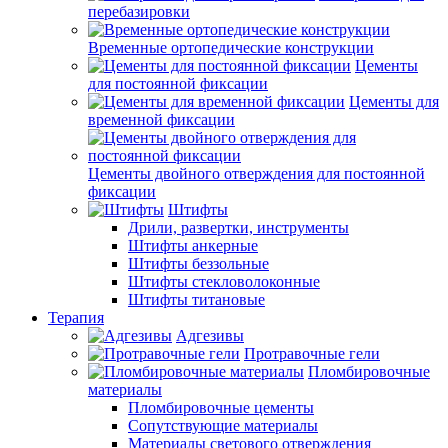
перебазировки
Временные ортопедические конструкции
Цементы
для постоянной фиксации
Цементы для
временной фиксации
Цементы двойного отверждения для постоянной
фиксации
Штифты
Дрили, развертки, инструменты
Штифты анкерные
Штифты беззольные
Штифты стекловолоконные
Штифты титановые
Терапия
Адгезивы
Протравочные гели
Пломбировочные
материалы
Пломбировочные цементы
Сопутствующие материалы
Материалы светового отверждения