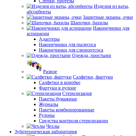
Слепки, протезы
Изделия из ваты,
абсорбенты
Защитные экраны, очки
Шапочки, бахилы
Наконечники для
аспирации
Адаптеры
Наконечники для пылесоса
Наконечники для слюноотсоса
Одежда, простыни
Разное
Салфетки, фартуки
Салфетки в коробке
Фартуки в рулоне
Стерилизация
Пакеты бумажные
Журналы
Пакеты комбинированные
Рулоны
Средства контроля стерилизации
Чехлы
Зуботехническая лаборатория