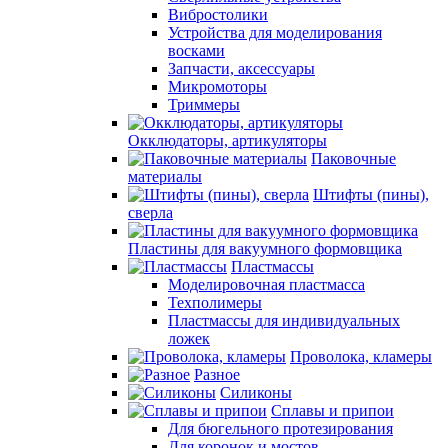
Вибростолики
Устройства для моделирования
восками
Запчасти, аксессуары
Микромоторы
Триммеры
Окклюдаторы, артикуляторы
Паковочные
материалы
Штифты (пины),
сверла
Пластины для вакуумного формовщика
Пластмассы
Моделировочная пластмасса
Техполимеры
Пластмассы для индивидуальных
ложек
Проволока, кламеры
Разное
Силиконы
Сплавы и припои
Для бюгельного протезирования
Для коронок и мостов