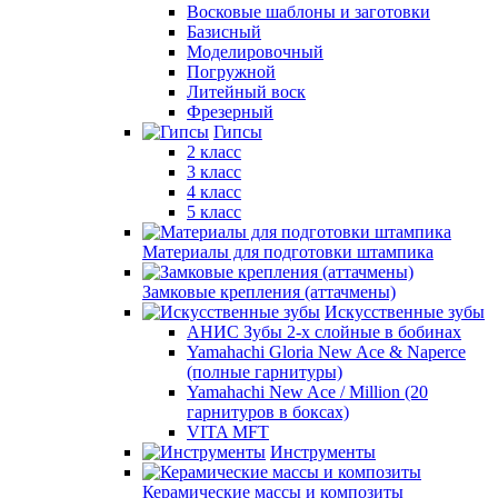
Восковые шаблоны и заготовки
Базисный
Моделировочный
Погружной
Литейный воск
Фрезерный
Гипсы
2 класс
3 класс
4 класс
5 класс
Материалы для подготовки штампика
Замковые крепления (аттачмены)
Искусственные зубы
АНИС Зубы 2-х слойные в бобинах
Yamahachi Gloria New Ace & Naperce
(полные гарнитуры)
Yamahachi New Ace / Million (20
гарнитуров в боксах)
VITA MFT
Инструменты
Керамические массы и композиты