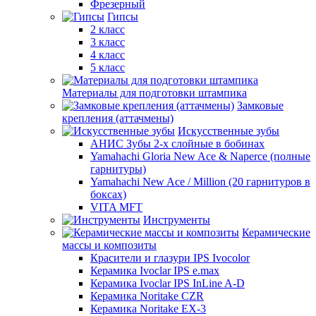
Фрезерный
Гипсы
2 класс
3 класс
4 класс
5 класс
Материалы для подготовки штампика
Замковые
крепления (аттачмены)
Искусственные зубы
АНИС Зубы 2-х слойные в бобинах
Yamahachi Gloria New Ace & Naperce (полные
гарнитуры)
Yamahachi New Ace / Million (20 гарнитуров в
боксах)
VITA MFT
Инструменты
Керамические
массы и композиты
Красители и глазури IPS Ivocolor
Керамика Ivoclar IPS e.max
Керамика Ivoclar IPS InLine A-D
Керамика Noritake CZR
Керамика Noritake EX-3