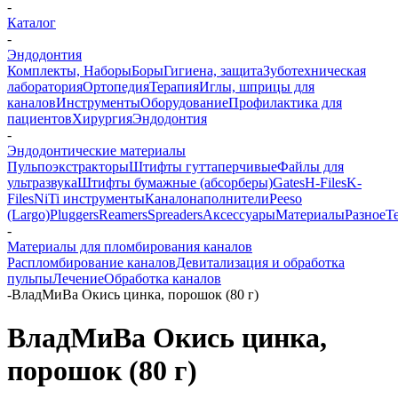
-
Каталог
-
Эндодонтия
Комплекты, Наборы
Боры
Гигиена, защита
Зуботехническая
лаборатория
Ортопедия
Терапия
Иглы, шприцы для
каналов
Инструменты
Оборудование
Профилактика для
пациентов
Хирургия
Эндодонтия
-
Эндодонтические материалы
Пульпоэкстракторы
Штифты гуттаперчивые
Файлы для
ультразвука
Штифты бумажные (абсорберы)
Gates
H-Files
K-
Files
NiTi инструменты
Каналонаполнители
Peeso
(Largo)
Pluggers
Reamers
Spreaders
Аксессуары
Материалы
Разное
Т
-
Материалы для пломбирования каналов
Распломбирование каналов
Девитализация и обработка
пульпы
Лечение
Обработка каналов
-
ВладМиВа Окись цинка, порошок (80 г)
ВладМиВа Окись цинка,
порошок (80 г)