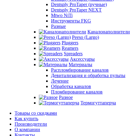
Dentsply ProTaper (ручные)
Dentsply ProTaper NEXT
Mtwo NiTi
Инструменты FKG
Разные
Каналонаполнители
Peeso (Largo)
Pluggers
Reamers
Spreaders
Аксессуары
Материалы
Распломбирование каналов
Девитализация и обработка пульпы
Лечение
Обработка каналов
Пломбирование каналов
Разное
Термогуттаперча
Товары со скидками
Как купить
Производители
О компании
Контакты