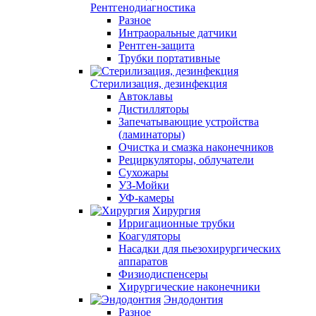
Рентгенодиагностика
Разное
Интраоральные датчики
Рентген-защита
Трубки портативные
Стерилизация, дезинфекция
Автоклавы
Дистилляторы
Запечатывающие устройства
(ламинаторы)
Очистка и смазка наконечников
Рециркуляторы, облучатели
Сухожары
УЗ-Мойки
УФ-камеры
Хирургия
Ирригационные трубки
Коагуляторы
Насадки для пьезохирургических
аппаратов
Физиодиспенсеры
Хирургические наконечники
Эндодонтия
Разное