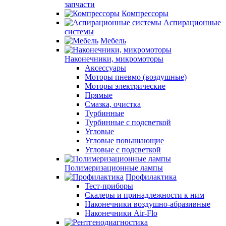
запчасти
Компрессоры
Аспирационные
системы
Мебель
Наконечники, микромоторы
Аксессуары
Моторы пневмо (воздушные)
Моторы электрические
Прямые
Смазка, очистка
Турбинные
Турбинные с подсветкой
Угловые
Угловые повышающие
Угловые с подсветкой
Полимеризационные лампы
Профилактика
Тест-приборы
Скалеры и принадлежности к ним
Наконечники воздушно-абразивные
Наконечники Air-Flo