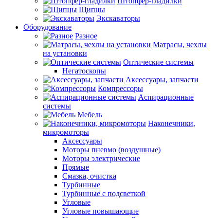
Штопфер-гладилки
Щипцы
Экскаваторы
Оборудование
Разное
Матрасы, чехлы
на установки
Оптические системы
Негатоскопы
Аксессуары, запчасти
Компрессоры
Аспирационные
системы
Мебель
Наконечники,
микромоторы
Аксессуары
Моторы пневмо (воздушные)
Моторы электрические
Прямые
Смазка, очистка
Турбинные
Турбинные с подсветкой
Угловые
Угловые повышающие