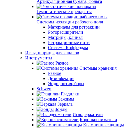
Артикуляционная бумага, фольга
Гемостатические препараты
Системы изоляции рабочего поля
Материалы для ретракции
Роторасширители
Матрицы, клинья
Ретракционные нити
Система Коффердам
Иглы, шприцы для каналов
Инструменты
Разное
Системы хранения
Разное
Дезинфекция
Эндодонтия, боры
Schwert
Гладилки
Зажимы
Зеркала
Зонды
Иглодержатели
Коронкосниматели
Крампонные щипцы