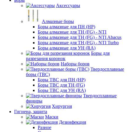
Боры
Аксессуары
Алмазные боры
Боры алмазные для ПН (HP)
Боры алмазные для ТН (FG) - NTI
Боры алмазные для ТН (FG) - NTI Abacus
Боры алмазные для ТН (FG) - NTI Turbo
Боры алмазные для УН (RA)
Боры для
разрезания коронок
Наборы боров
Твердосплавные
боры (ТВС)
Боры ТВС для ПН (HP)
Боры ТВС для ТН (FG)
Боры ТВС для УН (RA)
Твердосплавные
финиры
Хирургия
Гигиена, защита
Маски
Дезинфекция
Разное