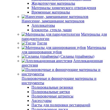
Жидкотекучие материалы
Материалы химического отверждения
Временные материалы
Нанесение, замешивание материалов
Аппликаторы
Блокноты, стекла, чаши
Материалы для
пародонтологии
Тигли
Материалы
для шинирования зубов
Силаны (праймеры)
Аппликационная
анестезия
Полировочные и финирующие материалы и
инструменты
Полировальные резинки
Полировальные щетки
Полировочные штрипсы
Аксессуары
Пасты для полировки реставраций
Полировочные диски