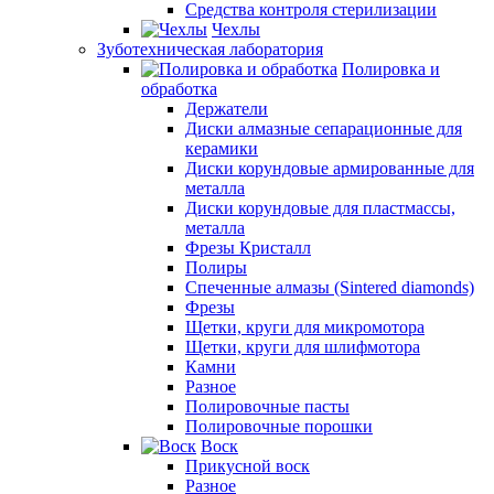
Средства контроля стерилизации
Чехлы
Зуботехническая лаборатория
Полировка и
обработка
Держатели
Диски алмазные сепарационные для
керамики
Диски корундовые армированные для
металла
Диски корундовые для пластмассы,
металла
Фрезы Кристалл
Полиры
Спеченные алмазы (Sintered diamonds)
Фрезы
Щетки, круги для микромотора
Щетки, круги для шлифмотора
Камни
Разное
Полировочные пасты
Полировочные порошки
Воск
Прикусной воск
Разное