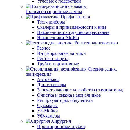
Угловые с подсветкой
Полимеризационные лампы
Профилактика
Тест-приборы
Скалеры и принадлежности к ним
Наконечники воздушно-абразивные
Наконечники Air-Flo
Рентгенодиагностика
Разное
Интраоральные датчики
Рентген-защита
Трубки портативные
Стерилизация,
дезинфекция
Автоклавы
Дистилляторы
Запечатывающие устройства (ламинаторы)
Очистка и смазка наконечников
Рециркуляторы, облучатели
Сухожары
УЗ-Мойки
УФ-камеры
Хирургия
Ирригационные трубки