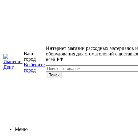
Интернет-магазин расходных материалов и
Ваш
оборудования для стоматологий с доставко
город
всей РФ
Выберите
город
Меню