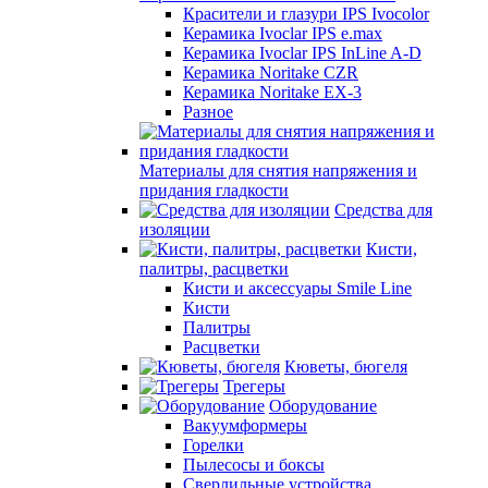
Красители и глазури IPS Ivocolor
Керамика Ivoclar IPS e.max
Керамика Ivoclar IPS InLine A-D
Керамика Noritake CZR
Керамика Noritake EX-3
Разное
Материалы для снятия напряжения и
придания гладкости
Средства для
изоляции
Кисти,
палитры, расцветки
Кисти и аксессуары Smile Line
Кисти
Палитры
Расцветки
Кюветы, бюгеля
Трегеры
Оборудование
Вакуумформеры
Горелки
Пылесосы и боксы
Сверлильные устройства