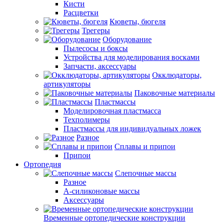
Кисти
Расцветки
Кюветы, бюгеля
Трегеры
Оборудование
Пылесосы и боксы
Устройства для моделирования восками
Запчасти, аксессуары
Окклюдаторы,
артикуляторы
Паковочные материалы
Пластмассы
Моделировочная пластмасса
Техполимеры
Пластмассы для индивидуальных ложек
Разное
Сплавы и припои
Припои
Ортопедия
Слепочные массы
Разное
А-силиконовые массы
Аксессуары
Временные ортопедические конструкции