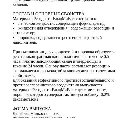
каналов.
СОСТАВ И ОСНОВНЫЕ СВОЙСТВА
Материал «Резодент - ВладМиВа» состоит из:
• лечебной жидкости, содержащей формальдегид;
• жидкости для отверждения, содержащей резорцин и
катализатор;
• порошка, содержащего рентгеноконтрастный
наполнитель.
При смешивании двух жидкостей и порошка образуется
рентгеноконтрастная паста, пластичная в течение 0,5
часа, плотно заполняющая канал и твердеющая в
течение 24 часов. Основу пасты составляет резорцин-
формальдегидная смола, обладающая антисептическими
свойствами.
Для оказания эффективного противовоспалительного и
противоаллергического воздействия выпускается
материал «Резодент - ВладМиВа» c дексаметазоном,
порошок которого содержит активную добавку- 0,2%
дексаметазона.
ФОРМА ВЫПУСКА
Лечебная жидкость 5 мл