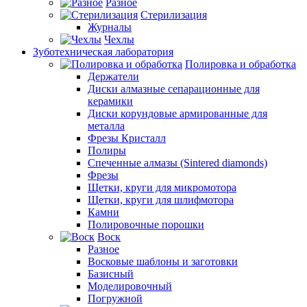
Разное
Стерилизация
Журналы
Чехлы
Зуботехническая лаборатория
Полировка и обработка
Держатели
Диски алмазные сепарационные для
керамики
Диски корундовые армированные для
металла
Фрезы Кристалл
Полиры
Спеченные алмазы (Sintered diamonds)
Фрезы
Щетки, круги для микромотора
Щетки, круги для шлифмотора
Камни
Полировочные порошки
Воск
Разное
Восковые шаблоны и заготовки
Базисный
Моделировочный
Погружной