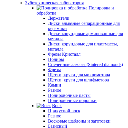
Зуботехническая лаборатория
Полировка и
обработка
Держатели
Диски алмазные сепарационные для
керамики
Диски корундовые армированные для
металла
Диски корундовые для пластмассы,
металла
Фрезы Кристалл
Полиры
Спеченные алмазы (Sintered diamonds)
Фрезы
Щетки, круги для микромотора
Щетки, круги для шлифмотора
Камни
Разное
Полировочные пасты
Полировочные порошки
Воск
Прикусной воск
Разное
Восковые шаблоны и заготовки
Базисный