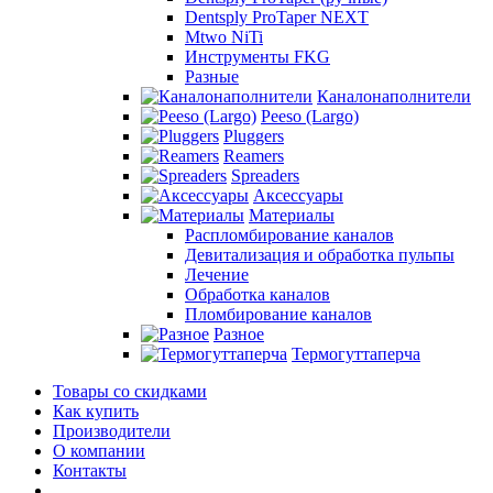
Dentsply ProTaper NEXT
Mtwo NiTi
Инструменты FKG
Разные
Каналонаполнители
Peeso (Largo)
Pluggers
Reamers
Spreaders
Аксессуары
Материалы
Распломбирование каналов
Девитализация и обработка пульпы
Лечение
Обработка каналов
Пломбирование каналов
Разное
Термогуттаперча
Товары со скидками
Как купить
Производители
О компании
Контакты