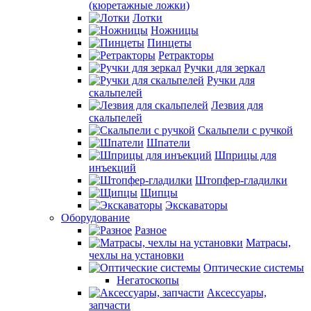
(кюретажные ложки)
Лотки
Ножницы
Пинцеты
Ретракторы
Ручки для зеркал
Ручки для
скальпелей
Лезвия для
скальпелей
Скальпели с ручкой
Шпатели
Шприцы для
инъекций
Штопфер-гладилки
Щипцы
Экскаваторы
Оборудование
Разное
Матрасы,
чехлы на установки
Оптические системы
Негатоскопы
Аксессуары,
запчасти