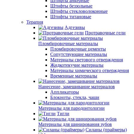
Штифты анкерные
Штифты беззольные
Штифты стекловолоконные
Штифты титановые
Терапия
Адгезивы
Протравочные гели
Пломбировочные материалы
Пломбировочные цементы
Сопутствующие материалы
Материалы светового отверждения
Жидкотекучие материалы
Материалы химического отверждения
Временные материалы
Нанесение, замешивание материалов
Аппликаторы
Блокноты, стекла, чаши
Материалы для пародонтологии
Тигли
Материалы для шинирования зубов
Силаны (праймеры)