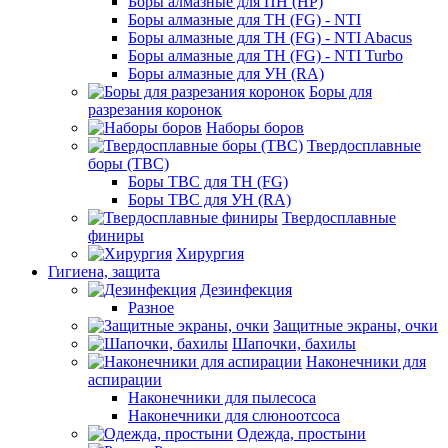
Боры алмазные для ПН (HP)
Боры алмазные для ТН (FG) - NTI
Боры алмазные для ТН (FG) - NTI Abacus
Боры алмазные для ТН (FG) - NTI Turbo
Боры алмазные для УН (RA)
Боры для
разрезания коронок
Наборы боров
Твердосплавные
боры (ТВС)
Боры ТВС для ТН (FG)
Боры ТВС для УН (RA)
Твердосплавные
финиры
Хирургия
Гигиена, защита
Дезинфекция
Разное
Защитные экраны, очки
Шапочки, бахилы
Наконечники для
аспирации
Наконечники для пылесоса
Наконечники для слюноотсоса
Одежда, простыни