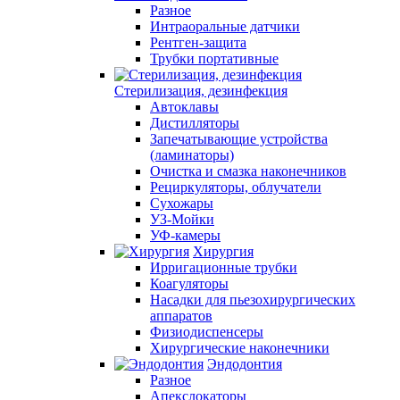
Разное
Интраоральные датчики
Рентген-защита
Трубки портативные
Стерилизация, дезинфекция
Автоклавы
Дистилляторы
Запечатывающие устройства
(ламинаторы)
Очистка и смазка наконечников
Рециркуляторы, облучатели
Сухожары
УЗ-Мойки
УФ-камеры
Хирургия
Ирригационные трубки
Коагуляторы
Насадки для пьезохирургических
аппаратов
Физиодиспенсеры
Хирургические наконечники
Эндодонтия
Разное
Апекслокаторы