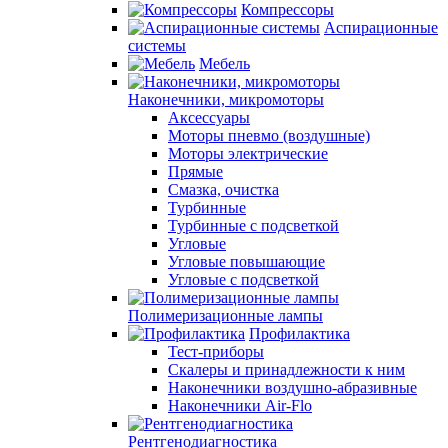
Компрессоры
Аспирационные
системы
Мебель
Наконечники, микромоторы
Аксессуары
Моторы пневмо (воздушные)
Моторы электрические
Прямые
Смазка, очистка
Турбинные
Турбинные с подсветкой
Угловые
Угловые повышающие
Угловые с подсветкой
Полимеризационные лампы
Профилактика
Тест-приборы
Скалеры и принадлежности к ним
Наконечники воздушно-абразивные
Наконечники Air-Flo
Рентгенодиагностика