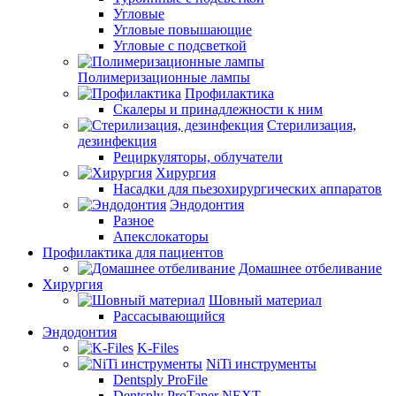
Угловые
Угловые повышающие
Угловые с подсветкой
Полимеризационные лампы
Профилактика
Скалеры и принадлежности к ним
Стерилизация,
дезинфекция
Рециркуляторы, облучатели
Хирургия
Насадки для пьезохирургических аппаратов
Эндодонтия
Разное
Апекслокаторы
Профилактика для пациентов
Домашнее отбеливание
Хирургия
Шовный материал
Рассасывающийся
Эндодонтия
K-Files
NiTi инструменты
Dentsply ProFile
Dentsply ProTaper NEXT