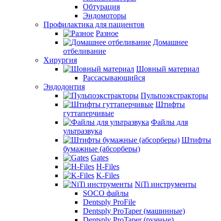
Обтурация
Эндомоторы
Профилактика для пациентов
Разное
Домашнее
отбеливание
Хирургия
Шовный материал
Рассасывающийся
Эндодонтия
Пульпоэкстракторы
Штифты
гуттаперчивые
Файлы для
ультразвука
Штифты
бумажные (абсорберы)
Gates
H-Files
K-Files
NiTi инструменты
SOCO файлы
Dentsply ProFile
Dentsply ProTaper (машинные)
Dentsply ProTaper (ручные)