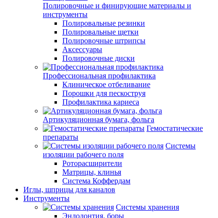
Полировочные и финирующие материалы и
инструменты
Полировальные резинки
Полировальные щетки
Полировочные штрипсы
Аксессуары
Полировочные диски
Профессиональная профилактика
Клиническое отбеливание
Порошки для пескоструя
Профилактика кариеса
Артикуляционная бумага, фольга
Гемостатические
препараты
Системы
изоляции рабочего поля
Роторасширители
Матрицы, клинья
Система Коффердам
Иглы, шприцы для каналов
Инструменты
Системы хранения
Эндодонтия, боры