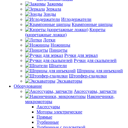
Зажимы
Зеркала
Зонды
Иглодержатели
Крампонные щипцы
Кюреты
(кюретажные ложки)
Лотки
Ножницы
Пинцеты
Ручки для зеркал
Ручки для скальпелей
Шпатели
Шприцы для инъекций
Штопфер-гладилки
Экскаваторы
Оборудование
Аксессуары, запчасти
Наконечники,
микромоторы
Аксессуары
Моторы электрические
Прямые
Турбинные
Турбинные с подсветкой