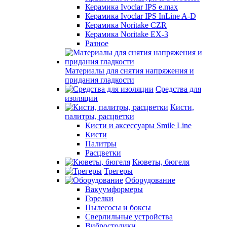
Керамика Ivoclar IPS e.max
Керамика Ivoclar IPS InLine A-D
Керамика Noritake CZR
Керамика Noritake EX-3
Разное
Материалы для снятия напряжения и
придания гладкости
Средства для
изоляции
Кисти,
палитры, расцветки
Кисти и аксессуары Smile Line
Кисти
Палитры
Расцветки
Кюветы, бюгеля
Трегеры
Оборудование
Вакуумформеры
Горелки
Пылесосы и боксы
Сверлильные устройства
Вибростолики