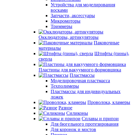
Устройства для моделирования
восками
Запчасти, аксессуары
Микромоторы
Триммеры
Окклюдаторы, артикуляторы
Паковочные
материалы
Штифты (пины),
сверла
Пластины для вакуумного формовщика
Пластмассы
Моделировочная пластмасса
Техполимеры
Пластмассы для индивидуальных
ложек
Проволока, кламеры
Разное
Силиконы
Сплавы и припои
Для бюгельного протезирования
Для коронок и мостов
Припои