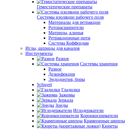
Гемостатические препараты
Системы изоляции рабочего поля
Материалы для ретракции
Роторасширители
Матрицы, клинья
Ретракционные нити
Система Коффердам
Иглы, шприцы для каналов
Инструменты
Разное
Системы хранения
Разное
Дезинфекция
Эндодонтия, боры
Schwert
Гладилки
Зажимы
Зеркала
Зонды
Иглодержатели
Коронкосниматели
Крампонные щипцы
Кюреты