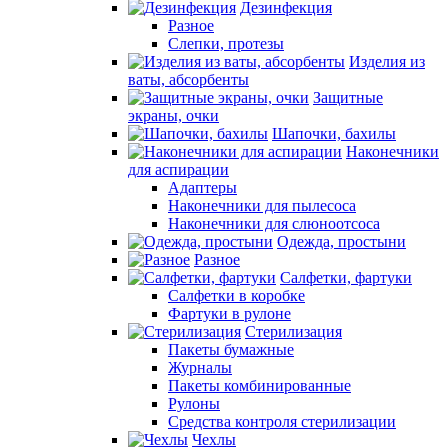
Дезинфекция
Разное
Слепки, протезы
Изделия из
ваты, абсорбенты
Защитные
экраны, очки
Шапочки, бахилы
Наконечники
для аспирации
Адаптеры
Наконечники для пылесоса
Наконечники для слюноотсоса
Одежда, простыни
Разное
Салфетки, фартуки
Салфетки в коробке
Фартуки в рулоне
Стерилизация
Пакеты бумажные
Журналы
Пакеты комбинированные
Рулоны
Средства контроля стерилизации
Чехлы