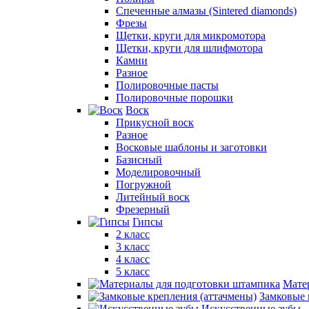
Спеченные алмазы (Sintered diamonds)
Фрезы
Щетки, круги для микромотора
Щетки, круги для шлифмотора
Камни
Разное
Полировочные пасты
Полировочные порошки
Воск
Прикусной воск
Разное
Восковые шаблоны и заготовки
Базисный
Моделировочный
Погружной
Литейный воск
Фрезерный
Гипсы
2 класс
3 класс
4 класс
5 класс
Мате
Замковые 
Искусственные зубы