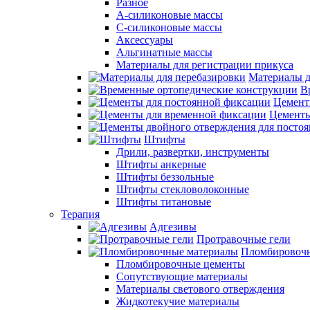
Разное
А-силиконовые массы
С-силиконовые массы
Аксессуары
Альгинатные массы
Материалы для регистрации прикуса
Материалы д
В
Цемент
Цементы
Штифты
Дрили, развертки, инструменты
Штифты анкерные
Штифты беззольные
Штифты стекловолоконные
Штифты титановые
Терапия
Адгезивы
Протравочные гели
Пломбировочн
Пломбировочные цементы
Сопутствующие материалы
Материалы светового отверждения
Жидкотекучие материалы