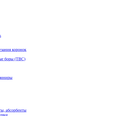
s
езания коронок
ые боры (ТВС)
финиры
ты, абсорбенты
очки