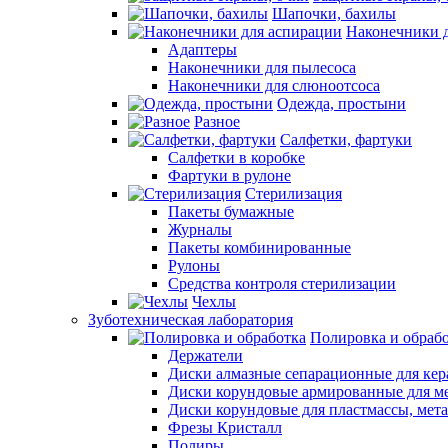
Шапочки, бахилы
Наконечники 
Адаптеры
Наконечники для пылесоса
Наконечники для слюноотсоса
Одежда, простыни
Разное
Салфетки, фартуки
Салфетки в коробке
Фартуки в рулоне
Стерилизация
Пакеты бумажные
Журналы
Пакеты комбинированные
Рулоны
Средства контроля стерилизации
Чехлы
Зуботехническая лаборатория
Полировка и обраб
Держатели
Диски алмазные сепарационные для ке
Диски корундовые армированные для м
Диски корундовые для пластмассы, мет
Фрезы Кристалл
Полиры