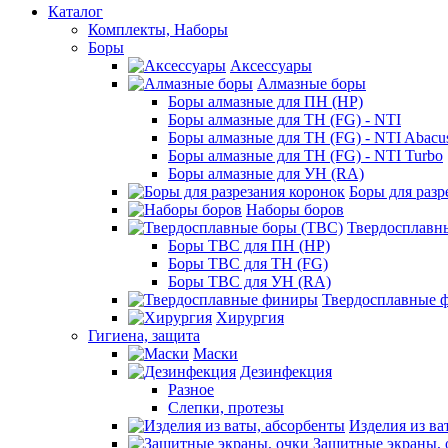
Каталог
Комплекты, Наборы
Боры
Аксессуары
Алмазные боры
Боры алмазные для ПН (HP)
Боры алмазные для ТН (FG) - NTI
Боры алмазные для ТН (FG) - NTI Abacu
Боры алмазные для ТН (FG) - NTI Turbo
Боры алмазные для УН (RA)
Боры для разр
Наборы боров
Твердосплавн
Боры ТВС для ПН (HP)
Боры ТВС для ТН (FG)
Боры ТВС для УН (RA)
Твердосплавные 
Хирургия
Гигиена, защита
Маски
Дезинфекция
Разное
Слепки, протезы
Изделия из ва
Защитные экраны, 