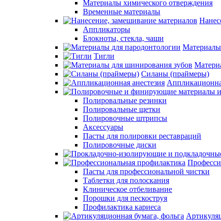
Материалы химического отверждения
Временные материалы
Нанес
Аппликаторы
Блокноты, стекла, чаши
Материалы
Тигли
Матери
Силаны (праймеры)
Аппликационна
Полировальные резинки
Полировальные щетки
Полировочные штрипсы
Аксессуары
Пасты для полировки реставраций
Полировочные диски
Професси
Пасты для профессиональной чистки
Таблетки для полоскания
Клиническое отбеливание
Порошки для пескоструя
Профилактика кариеса
Артикуляц