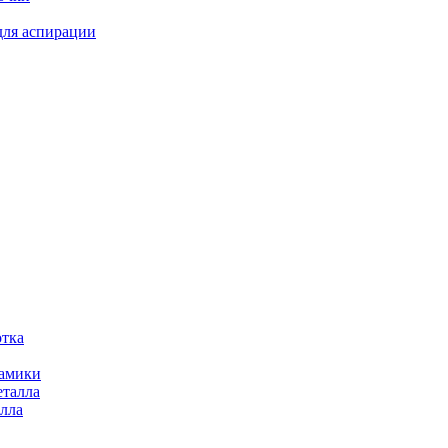
для аспирации
отка
рамики
еталла
алла