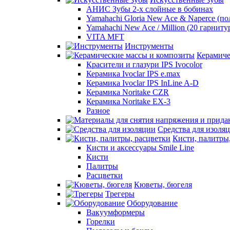
АНИС Зубы 2-х слойные в бобинах
Yamahachi Gloria New Ace & Naperce (п
Yamahachi New Ace / Million (20 гарниту
VITA MFT
Инструменты
Керамиче
Красители и глазури IPS Ivocolor
Керамика Ivoclar IPS e.max
Керамика Ivoclar IPS InLine A-D
Керамика Noritake CZR
Керамика Noritake EX-3
Разное
Средства для изоля
Кисти, палитры
Кисти и аксессуары Smile Line
Кисти
Палитры
Расцветки
Кюветы, бюгеля
Трегеры
Оборудование
Вакуумформеры
Горелки