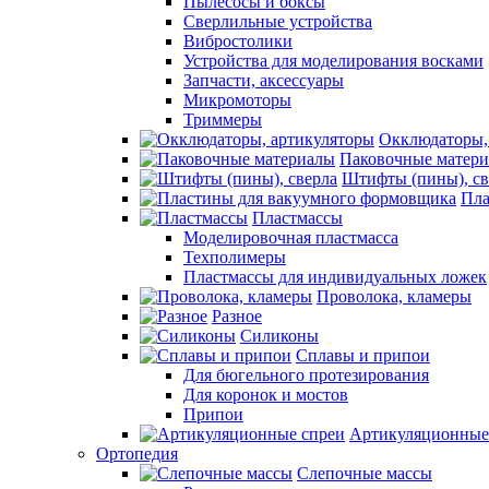
Пылесосы и боксы
Сверлильные устройства
Вибростолики
Устройства для моделирования восками
Запчасти, аксессуары
Микромоторы
Триммеры
Окклюдаторы,
Паковочные матер
Штифты (пины), св
Пла
Пластмассы
Моделировочная пластмасса
Техполимеры
Пластмассы для индивидуальных ложек
Проволока, кламеры
Разное
Силиконы
Сплавы и припои
Для бюгельного протезирования
Для коронок и мостов
Припои
Артикуляционные
Ортопедия
Слепочные массы