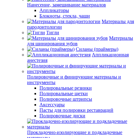
Нанесение, замешивание материалов
Аппликаторы
Блокноты, стекла, чаши
Материалы для
пародонтологии
Тигли
Материалы
для шинирования зубов
Силаны (праймеры)
Аппликационная
анестезия
Полировочные и финирующие материалы и
инструменты
Полировальные резинки
Полировальные щетки
Полировочные штрипсы
Аксессуары
Пасты для полировки реставраций
Полировочные диски
Прокладочно-изолирующие и подкладочные
материалы