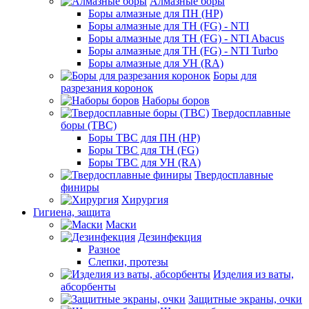
Алмазные боры
Боры алмазные для ПН (HP)
Боры алмазные для ТН (FG) - NTI
Боры алмазные для ТН (FG) - NTI Abacus
Боры алмазные для ТН (FG) - NTI Turbo
Боры алмазные для УН (RA)
Боры для
разрезания коронок
Наборы боров
Твердосплавные
боры (ТВС)
Боры ТВС для ПН (HP)
Боры ТВС для ТН (FG)
Боры ТВС для УН (RA)
Твердосплавные
финиры
Хирургия
Гигиена, защита
Маски
Дезинфекция
Разное
Слепки, протезы
Изделия из ваты,
абсорбенты
Защитные экраны, очки