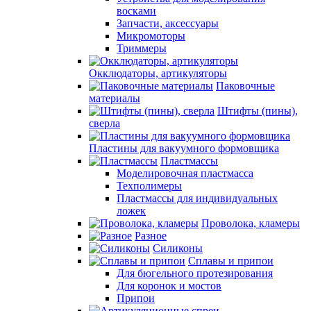
восками
Запчасти, аксессуары
Микромоторы
Триммеры
Окклюдаторы, артикуляторы
Паковочные
материалы
Штифты (пины),
сверла
Пластины для вакуумного формовщика
Пластмассы
Моделировочная пластмасса
Техполимеры
Пластмассы для индивидуальных
ложек
Проволока, кламеры
Разное
Силиконы
Сплавы и припои
Для бюгельного протезирования
Для коронок и мостов
Припои