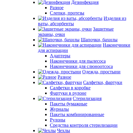
Дезинфекция
Разное
Слепки, протезы
Изделия из
ваты, абсорбенты
Защитные
экраны, очки
Шапочки, бахилы
Наконечники
для аспирации
Адаптеры
Наконечники для пылесоса
Наконечники для слюноотсоса
Одежда, простыни
Разное
Салфетки, фартуки
Салфетки в коробке
Фартуки в рулоне
Стерилизация
Пакеты бумажные
Журналы
Пакеты комбинированные
Рулоны
Средства контроля стерилизации
Чехлы