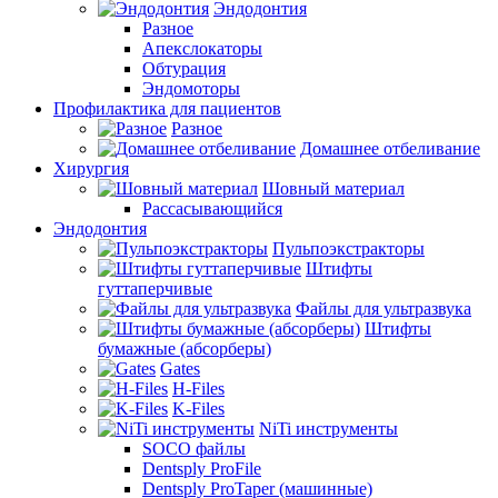
Эндодонтия
Разное
Апекслокаторы
Обтурация
Эндомоторы
Профилактика для пациентов
Разное
Домашнее отбеливание
Хирургия
Шовный материал
Рассасывающийся
Эндодонтия
Пульпоэкстракторы
Штифты
гуттаперчивые
Файлы для ультразвука
Штифты
бумажные (абсорберы)
Gates
H-Files
K-Files
NiTi инструменты
SOCO файлы
Dentsply ProFile
Dentsply ProTaper (машинные)