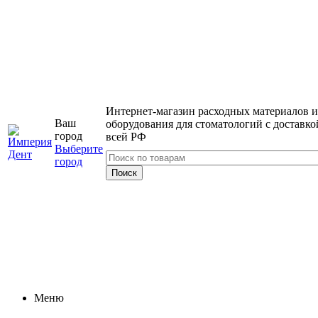
Интернет-магазин расходных материалов и
Ваш
оборудования для стоматологий с доставко
город
всей РФ
Выберите
город
Меню