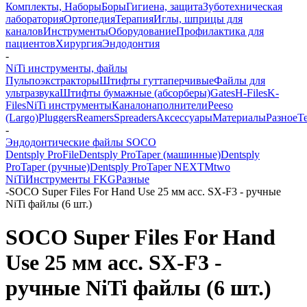
Комплекты, Наборы
Боры
Гигиена, защита
Зуботехническая
лаборатория
Ортопедия
Терапия
Иглы, шприцы для
каналов
Инструменты
Оборудование
Профилактика для
пациентов
Хирургия
Эндодонтия
-
NiTi инструменты, файлы
Пульпоэкстракторы
Штифты гуттаперчивые
Файлы для
ультразвука
Штифты бумажные (абсорберы)
Gates
H-Files
K-
Files
NiTi инструменты
Каналонаполнители
Peeso
(Largo)
Pluggers
Reamers
Spreaders
Аксессуары
Материалы
Разное
Т
-
Эндодонтические файлы SOCO
Dentsply ProFile
Dentsply ProTaper (машинные)
Dentsply
ProTaper (ручные)
Dentsply ProTaper NEXT
Mtwo
NiTi
Инструменты FKG
Разные
-
SOCO Super Files For Hand Use 25 мм асс. SX-F3 - ручные
NiTi файлы (6 шт.)
SOCO Super Files For Hand
Use 25 мм асс. SX-F3 -
ручные NiTi файлы (6 шт.)