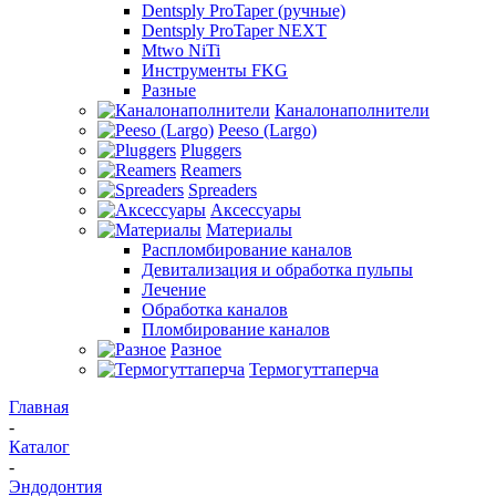
Dentsply ProTaper (ручные)
Dentsply ProTaper NEXT
Mtwo NiTi
Инструменты FKG
Разные
Каналонаполнители
Peeso (Largo)
Pluggers
Reamers
Spreaders
Аксессуары
Материалы
Распломбирование каналов
Девитализация и обработка пульпы
Лечение
Обработка каналов
Пломбирование каналов
Разное
Термогуттаперча
Главная
-
Каталог
-
Эндодонтия