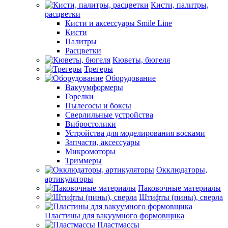
Кисти, палитры,
расцветки
Кисти и аксессуары Smile Line
Кисти
Палитры
Расцветки
Кюветы, бюгеля
Трегеры
Оборудование
Вакуумформеры
Горелки
Пылесосы и боксы
Сверлильные устройства
Вибростолики
Устройства для моделирования восками
Запчасти, аксессуары
Микромоторы
Триммеры
Окклюдаторы,
артикуляторы
Паковочные материалы
Штифты (пины), сверла
Пластины для вакуумного формовщика
Пластмассы