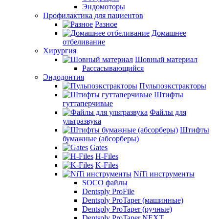
Эндомоторы
Профилактика для пациентов
Разное
Домашнее
отбеливание
Хирургия
Шовный материал
Рассасывающийся
Эндодонтия
Пульпоэкстракторы
Штифты
гуттаперчивые
Файлы для
ультразвука
Штифты
бумажные (абсорберы)
Gates
H-Files
K-Files
NiTi инструменты
SOCO файлы
Dentsply ProFile
Dentsply ProTaper (машинные)
Dentsply ProTaper (ручные)
Dentsply ProTaper NEXT