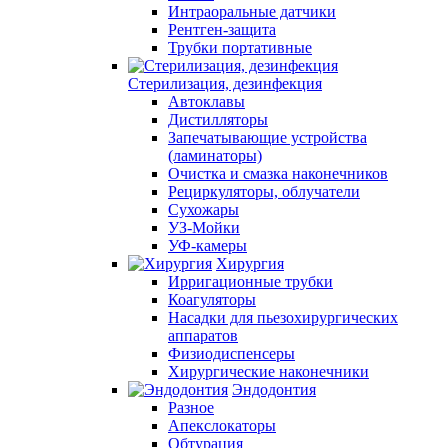
Интраоральные датчики
Рентген-защита
Трубки портативные
Стерилизация, дезинфекция
Автоклавы
Дистилляторы
Запечатывающие устройства
(ламинаторы)
Очистка и смазка наконечников
Рециркуляторы, облучатели
Сухожары
УЗ-Мойки
УФ-камеры
Хирургия
Ирригационные трубки
Коагуляторы
Насадки для пьезохирургических
аппаратов
Физиодиспенсеры
Хирургические наконечники
Эндодонтия
Разное
Апекслокаторы
Обтурация