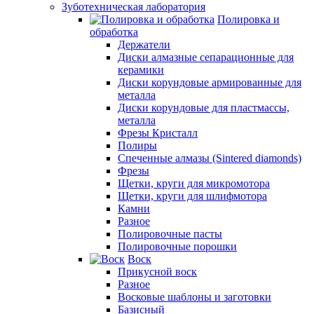
Зуботехническая лаборатория
Полировка и
обработка
Держатели
Диски алмазные сепарационные для
керамики
Диски корундовые армированные для
металла
Диски корундовые для пластмассы,
металла
Фрезы Кристалл
Полиры
Спеченные алмазы (Sintered diamonds)
Фрезы
Щетки, круги для микромотора
Щетки, круги для шлифмотора
Камни
Разное
Полировочные пасты
Полировочные порошки
Воск
Прикусной воск
Разное
Восковые шаблоны и заготовки
Базисный