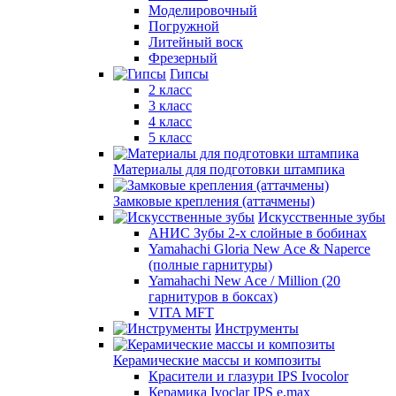
Моделировочный
Погружной
Литейный воск
Фрезерный
Гипсы
2 класс
3 класс
4 класс
5 класс
Материалы для подготовки штампика
Замковые крепления (аттачмены)
Искусственные зубы
АНИС Зубы 2-х слойные в бобинах
Yamahachi Gloria New Ace & Naperce
(полные гарнитуры)
Yamahachi New Ace / Million (20
гарнитуров в боксах)
VITA MFT
Инструменты
Керамические массы и композиты
Красители и глазури IPS Ivocolor
Керамика Ivoclar IPS e.max