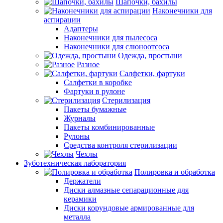
Шапочки, бахилы
Наконечники для
аспирации
Адаптеры
Наконечники для пылесоса
Наконечники для слюноотсоса
Одежда, простыни
Разное
Салфетки, фартуки
Салфетки в коробке
Фартуки в рулоне
Стерилизация
Пакеты бумажные
Журналы
Пакеты комбинированные
Рулоны
Средства контроля стерилизации
Чехлы
Зуботехническая лаборатория
Полировка и обработка
Держатели
Диски алмазные сепарационные для
керамики
Диски корундовые армированные для
металла