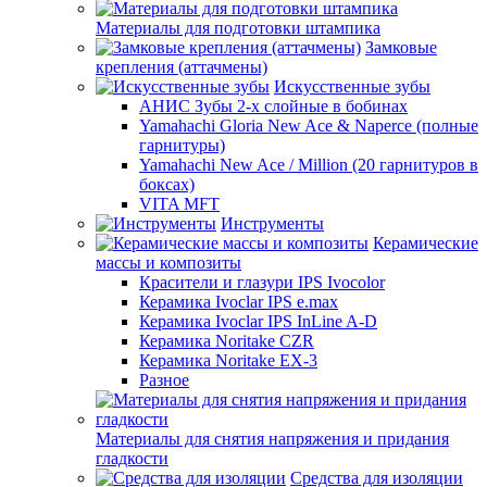
Материалы для подготовки штампика
Замковые
крепления (аттачмены)
Искусственные зубы
АНИС Зубы 2-х слойные в бобинах
Yamahachi Gloria New Ace & Naperce (полные
гарнитуры)
Yamahachi New Ace / Million (20 гарнитуров в
боксах)
VITA MFT
Инструменты
Керамические
массы и композиты
Красители и глазури IPS Ivocolor
Керамика Ivoclar IPS e.max
Керамика Ivoclar IPS InLine A-D
Керамика Noritake CZR
Керамика Noritake EX-3
Разное
Материалы для снятия напряжения и придания
гладкости
Средства для изоляции