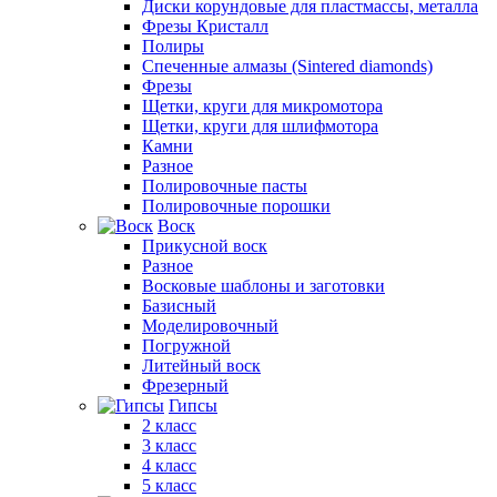
Диски корундовые для пластмассы, металла
Фрезы Кристалл
Полиры
Спеченные алмазы (Sintered diamonds)
Фрезы
Щетки, круги для микромотора
Щетки, круги для шлифмотора
Камни
Разное
Полировочные пасты
Полировочные порошки
Воск
Прикусной воск
Разное
Восковые шаблоны и заготовки
Базисный
Моделировочный
Погружной
Литейный воск
Фрезерный
Гипсы
2 класс
3 класс
4 класс
5 класс