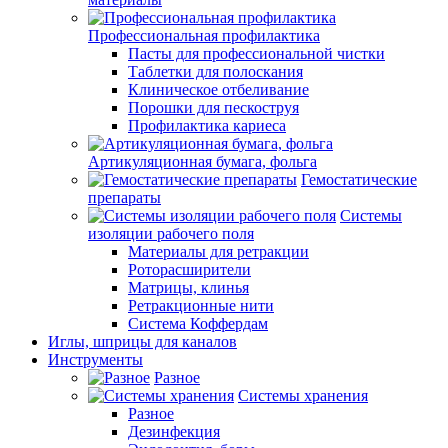
Профессиональная профилактика
Пасты для профессиональной чистки
Таблетки для полоскания
Клиническое отбеливание
Порошки для пескоструя
Профилактика кариеса
Артикуляционная бумага, фольга
Гемостатические
препараты
Системы
изоляции рабочего поля
Материалы для ретракции
Роторасширители
Матрицы, клинья
Ретракционные нити
Система Коффердам
Иглы, шприцы для каналов
Инструменты
Разное
Системы хранения
Разное
Дезинфекция