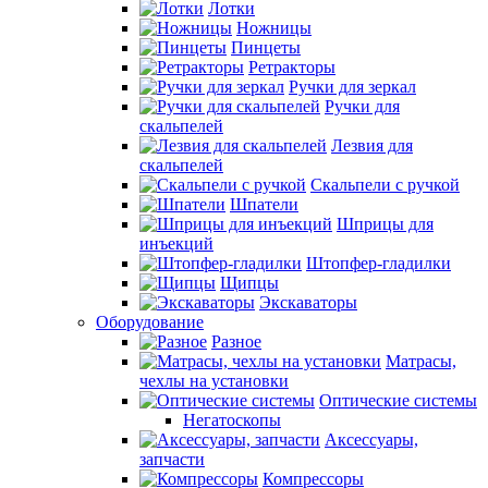
Лотки
Ножницы
Пинцеты
Ретракторы
Ручки для зеркал
Ручки для
скальпелей
Лезвия для
скальпелей
Скальпели с ручкой
Шпатели
Шприцы для
инъекций
Штопфер-гладилки
Щипцы
Экскаваторы
Оборудование
Разное
Матрасы,
чехлы на установки
Оптические системы
Негатоскопы
Аксессуары,
запчасти
Компрессоры