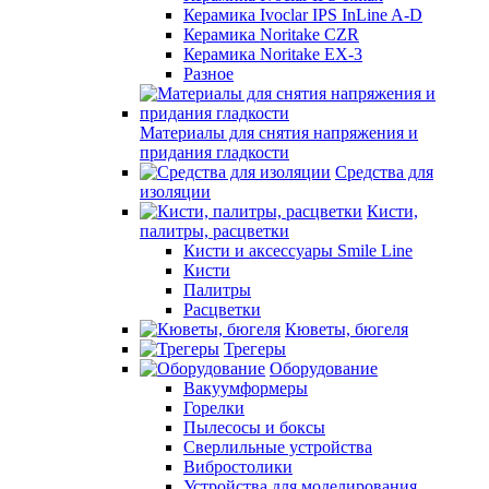
Керамика Ivoclar IPS InLine A-D
Керамика Noritake CZR
Керамика Noritake EX-3
Разное
Материалы для снятия напряжения и
придания гладкости
Средства для
изоляции
Кисти,
палитры, расцветки
Кисти и аксессуары Smile Line
Кисти
Палитры
Расцветки
Кюветы, бюгеля
Трегеры
Оборудование
Вакуумформеры
Горелки
Пылесосы и боксы
Сверлильные устройства
Вибростолики
Устройства для моделирования