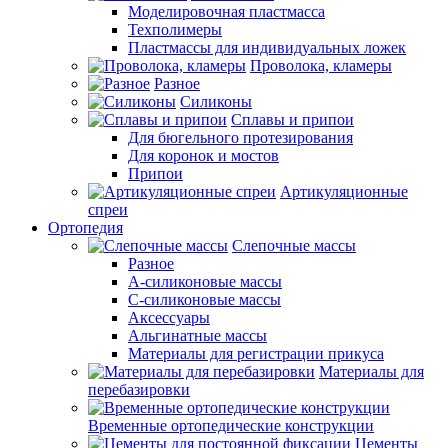
Моделировочная пластмасса
Техполимеры
Пластмассы для индивидуальных ложек
Проволока, кламеры
Разное
Силиконы
Сплавы и припои
Для бюгельного протезирования
Для коронок и мостов
Припои
Артикуляционные
спреи
Ортопедия
Слепочные массы
Разное
А-силиконовые массы
С-силиконовые массы
Аксессуары
Альгинатные массы
Материалы для регистрации прикуса
Материалы для
перебазировки
Временные ортопедические конструкции
Цементы