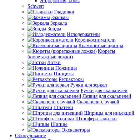
Эндодонтия, боры
Schwert
Гладилки
Зажимы
Зеркала
Зонды
Иглодержатели
Коронкосниматели
Крампонные щипцы
Кюреты
(кюретажные ложки)
Лотки
Ножницы
Пинцеты
Ретракторы
Ручки для зеркал
Ручки для скальпелей
Лезвия для скальпелей
Скальпели с ручкой
Шпатели
Шприцы для инъекций
Штопфер-гладилки
Щипцы
Экскаваторы
Оборудование