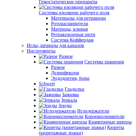
Гемостатические препараты
Системы изоляции рабочего поля
Материалы для ретракции
Роторасширители
Матрицы, клинья
Ретракционные нити
Система Коффердам
Иглы, шприцы для каналов
Инструменты
Разное
Системы хранения
Разное
Дезинфекция
Эндодонтия, боры
Schwert
Гладилки
Зажимы
Зеркала
Зонды
Иглодержатели
Коронкосниматели
Крампонные щипцы
Кюреты
(кюретажные ложки)