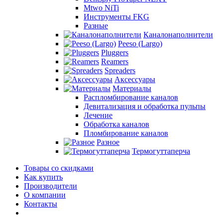
Mtwo NiTi
Инструменты FKG
Разные
Каналонаполнители
Peeso (Largo)
Pluggers
Reamers
Spreaders
Аксессуары
Материалы
Распломбирование каналов
Девитализация и обработка пульпы
Лечение
Обработка каналов
Пломбирование каналов
Разное
Термогуттаперча
Товары со скидками
Как купить
Производители
О компании
Контакты