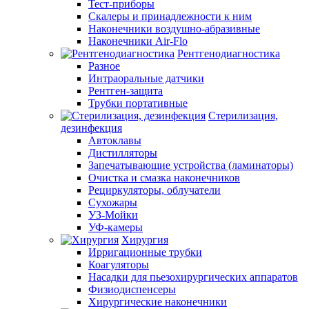
Тест-приборы
Скалеры и принадлежности к ним
Наконечники воздушно-абразивные
Наконечники Air-Flo
Рентгенодиагностика
Разное
Интраоральные датчики
Рентген-защита
Трубки портативные
Стерилизация,
дезинфекция
Автоклавы
Дистилляторы
Запечатывающие устройства (ламинаторы)
Очистка и смазка наконечников
Рециркуляторы, облучатели
Сухожары
УЗ-Мойки
УФ-камеры
Хирургия
Ирригационные трубки
Коагуляторы
Насадки для пьезохирургических аппаратов
Физиодиспенсеры
Хирургические наконечники