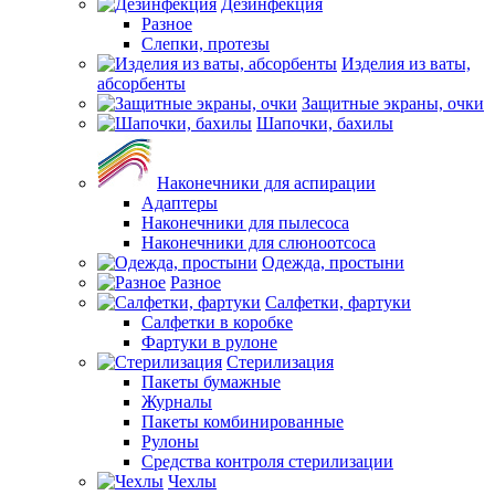
Дезинфекция
Разное
Слепки, протезы
Изделия из ваты,
абсорбенты
Защитные экраны, очки
Шапочки, бахилы
Наконечники для аспирации
Адаптеры
Наконечники для пылесоса
Наконечники для слюноотсоса
Одежда, простыни
Разное
Салфетки, фартуки
Салфетки в коробке
Фартуки в рулоне
Стерилизация
Пакеты бумажные
Журналы
Пакеты комбинированные
Рулоны
Средства контроля стерилизации
Чехлы