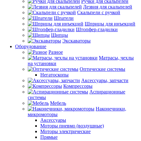
Ручки для скальпелей
Лезвия для скальпелей
Скальпели с ручкой
Шпатели
Шприцы для инъекций
Штопфер-гладилки
Щипцы
Экскаваторы
Оборудование
Разное
Матрасы, чехлы
на установки
Оптические системы
Негатоскопы
Аксессуары, запчасти
Компрессоры
Аспирационные
системы
Мебель
Наконечники,
микромоторы
Аксессуары
Моторы пневмо (воздушные)
Моторы электрические
Прямые