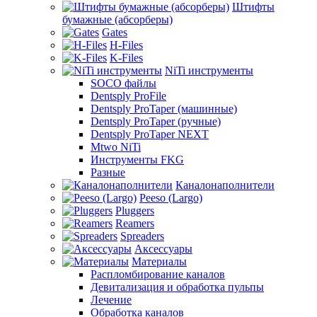
Штифты
бумажные (абсорберы)
Gates
H-Files
K-Files
NiTi инструменты
SOCO файлы
Dentsply ProFile
Dentsply ProTaper (машинные)
Dentsply ProTaper (ручные)
Dentsply ProTaper NEXT
Mtwo NiTi
Инструменты FKG
Разные
Каналонаполнители
Peeso (Largo)
Pluggers
Reamers
Spreaders
Аксессуары
Материалы
Распломбирование каналов
Девитализация и обработка пульпы
Лечение
Обработка каналов