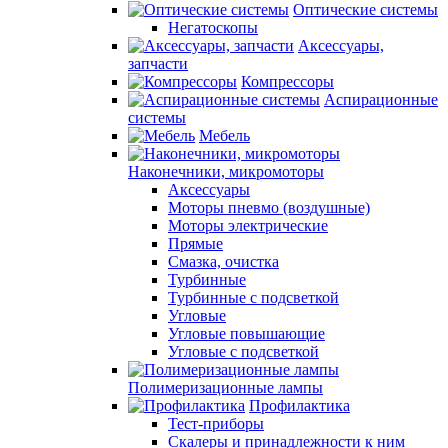
Оптические системы
Негатоскопы
Аксессуары,
запчасти
Компрессоры
Аспирационные
системы
Мебель
Наконечники, микромоторы
Аксессуары
Моторы пневмо (воздушные)
Моторы электрические
Прямые
Смазка, очистка
Турбинные
Турбинные с подсветкой
Угловые
Угловые повышающие
Угловые с подсветкой
Полимеризационные лампы
Профилактика
Тест-приборы
Скалеры и принадлежности к ним