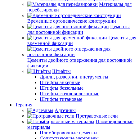
Материалы для
перебазировки
Временные ортопедические конструкции
Цементы
для постоянной фиксации
Цементы для
временной фиксации
Цементы двойного отверждения для постоянной
фиксации
Штифты
Дрили, развертки, инструменты
Штифты анкерные
Штифты беззольные
Штифты стекловолоконные
Штифты титановые
Терапия
Адгезивы
Протравочные гели
Пломбировочные
материалы
Пломбировочные цементы
Сопутствующие материалы