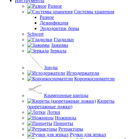
Инструменты
Разное
Системы хранения
Разное
Дезинфекция
Эндодонтия, боры
Schwert
Гладилки
Зажимы
Зеркала
Зонды
Иглодержатели
Коронкосниматели
Крампонные щипцы
Кюреты
(кюретажные ложки)
Лотки
Ножницы
Пинцеты
Ретракторы
Ручки для зеркал