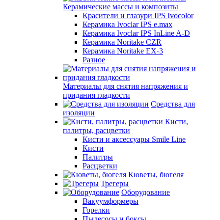
Керамические массы и композиты
Красители и глазури IPS Ivocolor
Керамика Ivoclar IPS e.max
Керамика Ivoclar IPS InLine A-D
Керамика Noritake CZR
Керамика Noritake EX-3
Разное
Материалы для снятия напряжения и
придания гладкости
Средства для
изоляции
Кисти,
палитры, расцветки
Кисти и аксессуары Smile Line
Кисти
Палитры
Расцветки
Кюветы, бюгеля
Трегеры
Оборудование
Вакуумформеры
Горелки
Пылесосы и боксы