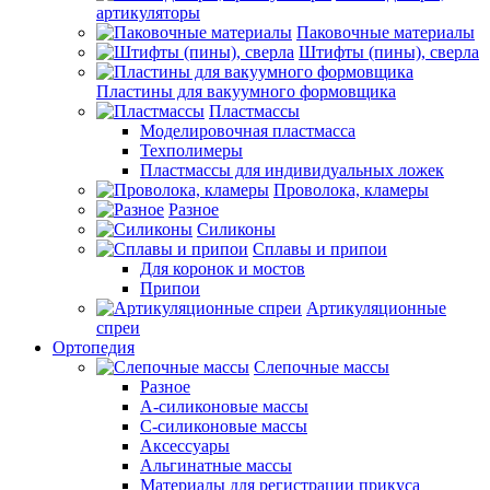
артикуляторы
Паковочные материалы
Штифты (пины), сверла
Пластины для вакуумного формовщика
Пластмассы
Моделировочная пластмасса
Техполимеры
Пластмассы для индивидуальных ложек
Проволока, кламеры
Разное
Силиконы
Сплавы и припои
Для коронок и мостов
Припои
Артикуляционные
спреи
Ортопедия
Слепочные массы
Разное
А-силиконовые массы
С-силиконовые массы
Аксессуары
Альгинатные массы
Материалы для регистрации прикуса