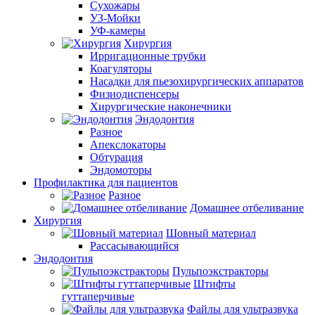
Сухожары
УЗ-Мойки
УФ-камеры
Хирургия
Ирригационные трубки
Коагуляторы
Насадки для пьезохирургических аппаратов
Физиодиспенсеры
Хирургические наконечники
Эндодонтия
Разное
Апекслокаторы
Обтурация
Эндомоторы
Профилактика для пациентов
Разное
Домашнее отбеливание
Хирургия
Шовный материал
Рассасывающийся
Эндодонтия
Пульпоэкстракторы
Штифты
гуттаперчивые
Файлы для ультразвука