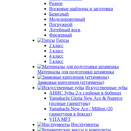
Разное
Восковые шаблоны и заготовки
Базисный
Моделировочный
Погружной
Литейный воск
Фрезерный
Гипсы
2 класс
3 класс
4 класс
5 класс
Материалы для подготовки штампика
Замковые крепления (аттачмены)
Искусственные зубы
АНИС Зубы 2-х слойные в бобинах
Yamahachi Gloria New Ace & Naperce
(полные гарнитуры)
Yamahachi New Ace / Million (20
гарнитуров в боксах)
VITA MFT
Инструменты