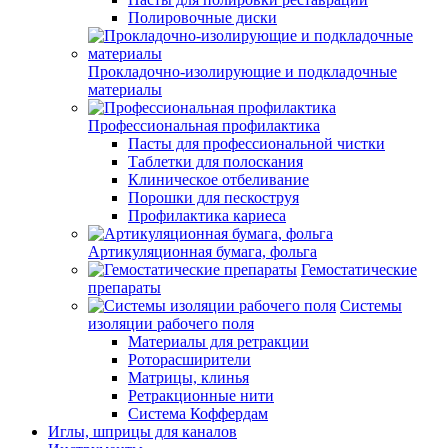
Полировочные диски
Прокладочно-изолирующие и подкладочные
материалы
Профессиональная профилактика
Пасты для профессиональной чистки
Таблетки для полоскания
Клиническое отбеливание
Порошки для пескоструя
Профилактика кариеса
Артикуляционная бумага, фольга
Гемостатические
препараты
Системы
изоляции рабочего поля
Материалы для ретракции
Роторасширители
Матрицы, клинья
Ретракционные нити
Система Коффердам
Иглы, шприцы для каналов