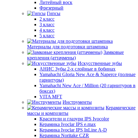
Литейный воск
Фрезерный
Гипсы
2 класс
3 класс
4 класс
5 класс
Материалы для подготовки штампика
Замковые
крепления (аттачмены)
Искусственные зубы
АНИС Зубы 2-х слойные в бобинах
Yamahachi Gloria New Ace & Naperce (полные
гарнитуры)
Yamahachi New Ace / Million (20 гарнитуров в
боксах)
VITA MFT
Инструменты
Керамические
массы и композиты
Красители и глазури IPS Ivocolor
Керамика Ivoclar IPS e.max
Керамика Ivoclar IPS InLine A-D
Керамика Noritake CZR