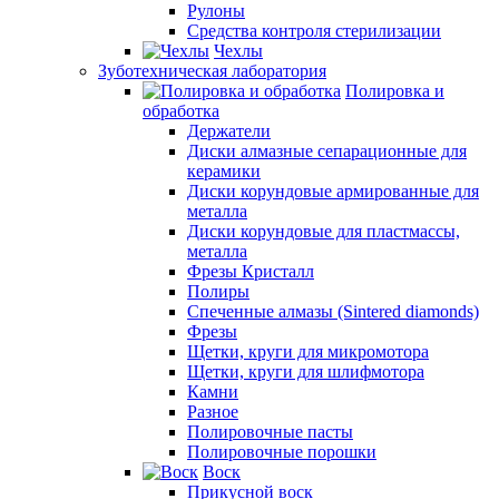
Рулоны
Средства контроля стерилизации
Чехлы
Зуботехническая лаборатория
Полировка и
обработка
Держатели
Диски алмазные сепарационные для
керамики
Диски корундовые армированные для
металла
Диски корундовые для пластмассы,
металла
Фрезы Кристалл
Полиры
Спеченные алмазы (Sintered diamonds)
Фрезы
Щетки, круги для микромотора
Щетки, круги для шлифмотора
Камни
Разное
Полировочные пасты
Полировочные порошки
Воск
Прикусной воск