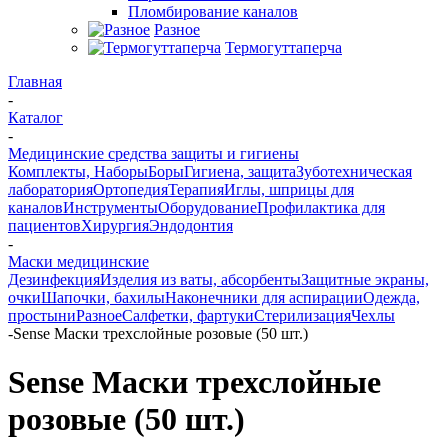
Пломбирование каналов
Разное
Термогуттаперча
Главная
-
Каталог
-
Медицинские средства защиты и гигиены
Комплекты, Наборы
Боры
Гигиена, защита
Зуботехническая
лаборатория
Ортопедия
Терапия
Иглы, шприцы для
каналов
Инструменты
Оборудование
Профилактика для
пациентов
Хирургия
Эндодонтия
-
Маски медицинские
Дезинфекция
Изделия из ваты, абсорбенты
Защитные экраны,
очки
Шапочки, бахилы
Наконечники для аспирации
Одежда,
простыни
Разное
Салфетки, фартуки
Стерилизация
Чехлы
-
Sense Маски трехслойные розовые (50 шт.)
Sense Маски трехслойные
розовые (50 шт.)