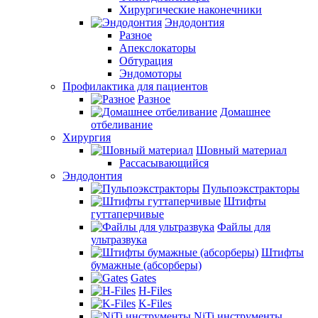
Хирургические наконечники
Эндодонтия
Разное
Апекслокаторы
Обтурация
Эндомоторы
Профилактика для пациентов
Разное
Домашнее
отбеливание
Хирургия
Шовный материал
Рассасывающийся
Эндодонтия
Пульпоэкстракторы
Штифты
гуттаперчивые
Файлы для
ультразвука
Штифты
бумажные (абсорберы)
Gates
H-Files
K-Files
NiTi инструменты