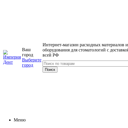
Интернет-магазин расходных материалов и
Ваш
оборудования для стоматологий с доставко
город
всей РФ
Выберите
город
Меню