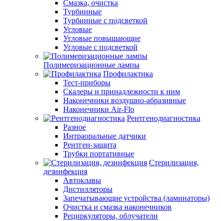
Смазка, очистка
Турбинные
Турбинные с подсветкой
Угловые
Угловые повышающие
Угловые с подсветкой
Полимеризационные лампы
Профилактика
Тест-приборы
Скалеры и принадлежности к ним
Наконечники воздушно-абразивные
Наконечники Air-Flo
Рентгенодиагностика
Разное
Интраоральные датчики
Рентген-защита
Трубки портативные
Стерилизация,
дезинфекция
Автоклавы
Дистилляторы
Запечатывающие устройства (ламинаторы)
Очистка и смазка наконечников
Рециркуляторы, облучатели