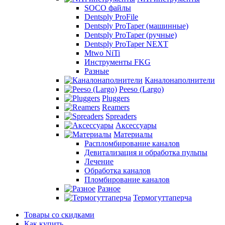
SOCO файлы
Dentsply ProFile
Dentsply ProTaper (машинные)
Dentsply ProTaper (ручные)
Dentsply ProTaper NEXT
Mtwo NiTi
Инструменты FKG
Разные
Каналонаполнители
Peeso (Largo)
Pluggers
Reamers
Spreaders
Аксессуары
Материалы
Распломбирование каналов
Девитализация и обработка пульпы
Лечение
Обработка каналов
Пломбирование каналов
Разное
Термогуттаперча
Товары со скидками
Как купить