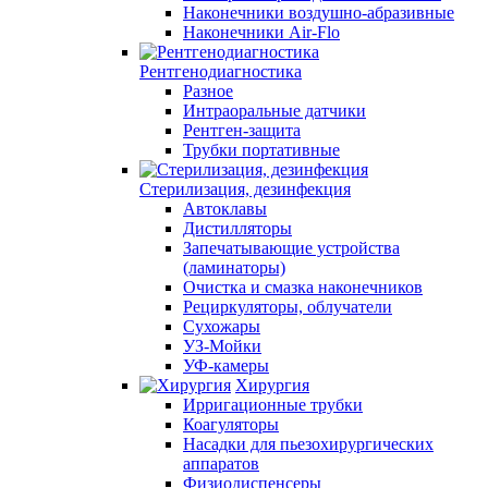
Наконечники воздушно-абразивные
Наконечники Air-Flo
Рентгенодиагностика
Разное
Интраоральные датчики
Рентген-защита
Трубки портативные
Стерилизация, дезинфекция
Автоклавы
Дистилляторы
Запечатывающие устройства
(ламинаторы)
Очистка и смазка наконечников
Рециркуляторы, облучатели
Сухожары
УЗ-Мойки
УФ-камеры
Хирургия
Ирригационные трубки
Коагуляторы
Насадки для пьезохирургических
аппаратов
Физиодиспенсеры