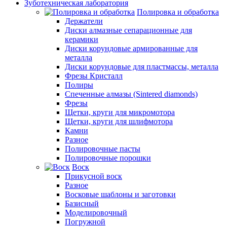
Зуботехническая лаборатория
Полировка и обработка
Держатели
Диски алмазные сепарационные для
керамики
Диски корундовые армированные для
металла
Диски корундовые для пластмассы, металла
Фрезы Кристалл
Полиры
Спеченные алмазы (Sintered diamonds)
Фрезы
Щетки, круги для микромотора
Щетки, круги для шлифмотора
Камни
Разное
Полировочные пасты
Полировочные порошки
Воск
Прикусной воск
Разное
Восковые шаблоны и заготовки
Базисный
Моделировочный
Погружной