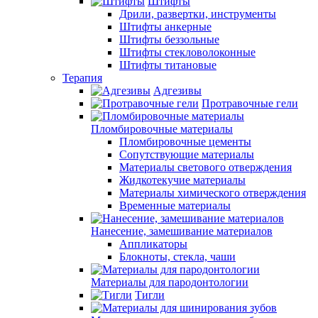
Штифты
Дрили, развертки, инструменты
Штифты анкерные
Штифты беззольные
Штифты стекловолоконные
Штифты титановые
Терапия
Адгезивы
Протравочные гели
Пломбировочные материалы
Пломбировочные цементы
Сопутствующие материалы
Материалы светового отверждения
Жидкотекучие материалы
Материалы химического отверждения
Временные материалы
Нанесение, замешивание материалов
Аппликаторы
Блокноты, стекла, чаши
Материалы для пародонтологии
Тигли