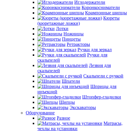
Иглодержатели
Коронкосниматели
Крампонные щипцы
Кюреты
(кюретажные ложки)
Лотки
Ножницы
Пинцеты
Ретракторы
Ручки для зеркал
Ручки для
скальпелей
Лезвия для
скальпелей
Скальпели с ручкой
Шпатели
Шприцы для
инъекций
Штопфер-гладилки
Щипцы
Экскаваторы
Оборудование
Разное
Матрасы,
чехлы на установки