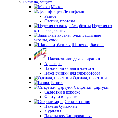
Гигиена, защита
Маски
Дезинфекция
Разное
Слепки, протезы
Изделия из
ваты, абсорбенты
Защитные
экраны, очки
Шапочки, бахилы
Наконечники для аспирации
Адаптеры
Наконечники для пылесоса
Наконечники для слюноотсоса
Одежда, простыни
Разное
Салфетки, фартуки
Салфетки в коробке
Фартуки в рулоне
Стерилизация
Пакеты бумажные
Журналы
Пакеты комбинированные