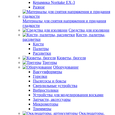
Керамика Noritake EX-3
Разное
Материалы для снятия напряжения и придания
гладкости
Средства для изоляции
Кисти, палитры,
расцветки
Кисти
Палитры
Расцветки
Кюветы, бюгеля
Трегеры
Оборудование
Вакуумформеры
Горелки
Пылесосы и боксы
Сверлильные устройства
Вибростолики
Устройства для моделирования восками
Запчасти, аксессуары
Микромоторы
Триммеры
Окклюдаторы,