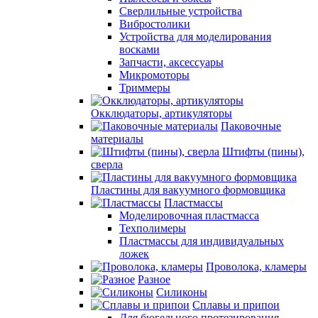
Сверлильные устройства
Вибростолики
Устройства для моделирования
восками
Запчасти, аксессуары
Микромоторы
Триммеры
Окклюдаторы, артикуляторы
Паковочные
материалы
Штифты (пины),
сверла
Пластины для вакуумного формовщика
Пластмассы
Моделировочная пластмасса
Техполимеры
Пластмассы для индивидуальных
ложек
Проволока, кламеры
Разное
Силиконы
Сплавы и припои
Для бюгельного протезирования