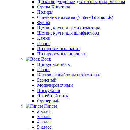
Диски корундовые для пластмассы, металла
Фрезы Кристалл
Полиры
Спеченные алмазы (Sintered diamonds)
Фрезы
Щетки, круги для микромотора
Щетки, круги для шлифмотора
Камни
Разное
Полировочные пасты
Полировочные порошки
Воск
Прикусной воск
Разное
Восковые шаблоны и заготовки
Базисный
Моделировочный
Погружной
Литейный воск
Фрезерный
Гипсы
2 класс
3 класс
4 класс
5 класс