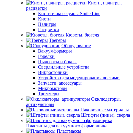
Кисти, палитры,
расцветки
Кисти и аксессуары Smile Line
Кисти
Палитры
Расцветки
Кюветы, бюгеля
Трегеры
Оборудование
Вакуумформеры
Горелки
Пылесосы и боксы
Сверлильные устройства
Вибростолики
Устройства для моделирования восками
Запчасти, аксессуары
Микромоторы
Триммеры
Окклюдаторы,
артикуляторы
Паковочные материалы
Штифты (пины), сверла
Пластины для вакуумного формовщика
Пластмассы