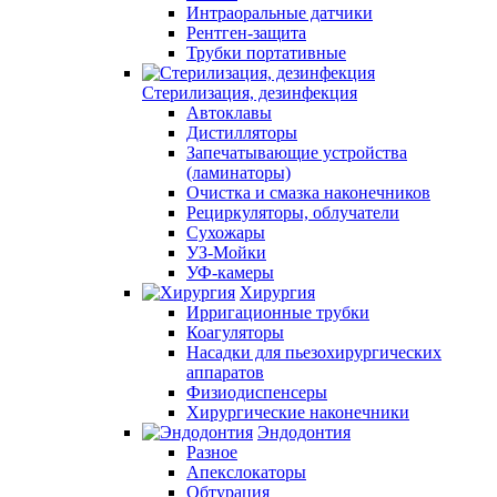
Интраоральные датчики
Рентген-защита
Трубки портативные
Стерилизация, дезинфекция
Автоклавы
Дистилляторы
Запечатывающие устройства
(ламинаторы)
Очистка и смазка наконечников
Рециркуляторы, облучатели
Сухожары
УЗ-Мойки
УФ-камеры
Хирургия
Ирригационные трубки
Коагуляторы
Насадки для пьезохирургических
аппаратов
Физиодиспенсеры
Хирургические наконечники
Эндодонтия
Разное
Апекслокаторы
Обтурация