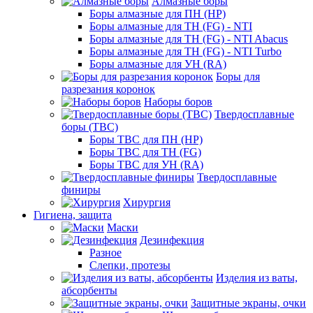
Алмазные боры
Боры алмазные для ПН (HP)
Боры алмазные для ТН (FG) - NTI
Боры алмазные для ТН (FG) - NTI Abacus
Боры алмазные для ТН (FG) - NTI Turbo
Боры алмазные для УН (RA)
Боры для
разрезания коронок
Наборы боров
Твердосплавные
боры (ТВС)
Боры ТВС для ПН (HP)
Боры ТВС для ТН (FG)
Боры ТВС для УН (RA)
Твердосплавные
финиры
Хирургия
Гигиена, защита
Маски
Дезинфекция
Разное
Слепки, протезы
Изделия из ваты,
абсорбенты
Защитные экраны, очки