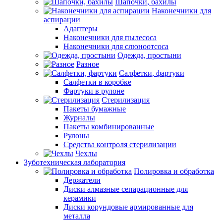
Шапочки, бахилы
Наконечники для
аспирации
Адаптеры
Наконечники для пылесоса
Наконечники для слюноотсоса
Одежда, простыни
Разное
Салфетки, фартуки
Салфетки в коробке
Фартуки в рулоне
Стерилизация
Пакеты бумажные
Журналы
Пакеты комбинированные
Рулоны
Средства контроля стерилизации
Чехлы
Зуботехническая лаборатория
Полировка и обработка
Держатели
Диски алмазные сепарационные для
керамики
Диски корундовые армированные для
металла