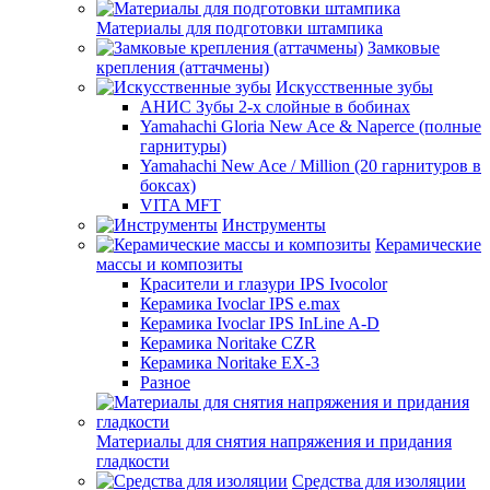
Материалы для подготовки штампика
Замковые
крепления (аттачмены)
Искусственные зубы
АНИС Зубы 2-х слойные в бобинах
Yamahachi Gloria New Ace & Naperce (полные
гарнитуры)
Yamahachi New Ace / Million (20 гарнитуров в
боксах)
VITA MFT
Инструменты
Керамические
массы и композиты
Красители и глазури IPS Ivocolor
Керамика Ivoclar IPS e.max
Керамика Ivoclar IPS InLine A-D
Керамика Noritake CZR
Керамика Noritake EX-3
Разное
Материалы для снятия напряжения и придания
гладкости
Средства для изоляции