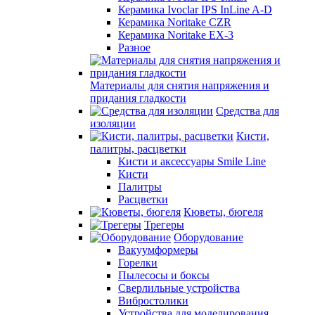
Керамика Ivoclar IPS InLine A-D
Керамика Noritake CZR
Керамика Noritake EX-3
Разное
Материалы для снятия напряжения и
придания гладкости
Средства для
изоляции
Кисти,
палитры, расцветки
Кисти и аксессуары Smile Line
Кисти
Палитры
Расцветки
Кюветы, бюгеля
Трегеры
Оборудование
Вакуумформеры
Горелки
Пылесосы и боксы
Сверлильные устройства
Вибростолики
Устройства для моделирования