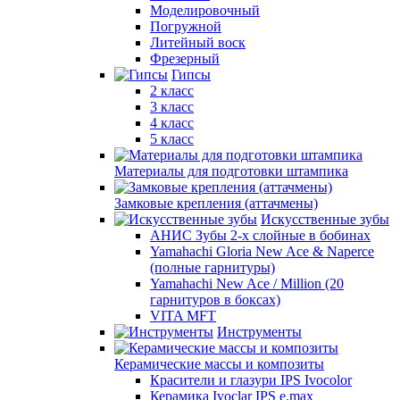
Моделировочный
Погружной
Литейный воск
Фрезерный
Гипсы
2 класс
3 класс
4 класс
5 класс
Материалы для подготовки штампика
Замковые крепления (аттачмены)
Искусственные зубы
АНИС Зубы 2-х слойные в бобинах
Yamahachi Gloria New Ace & Naperce
(полные гарнитуры)
Yamahachi New Ace / Million (20
гарнитуров в боксах)
VITA MFT
Инструменты
Керамические массы и композиты
Красители и глазури IPS Ivocolor
Керамика Ivoclar IPS e.max