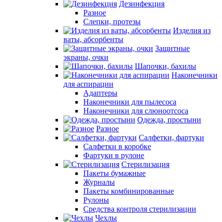
Дезинфекция
Разное
Слепки, протезы
Изделия из
ваты, абсорбенты
Защитные
экраны, очки
Шапочки, бахилы
Наконечники
для аспирации
Адаптеры
Наконечники для пылесоса
Наконечники для слюноотсоса
Одежда, простыни
Разное
Салфетки, фартуки
Салфетки в коробке
Фартуки в рулоне
Стерилизация
Пакеты бумажные
Журналы
Пакеты комбинированные
Рулоны
Средства контроля стерилизации
Чехлы