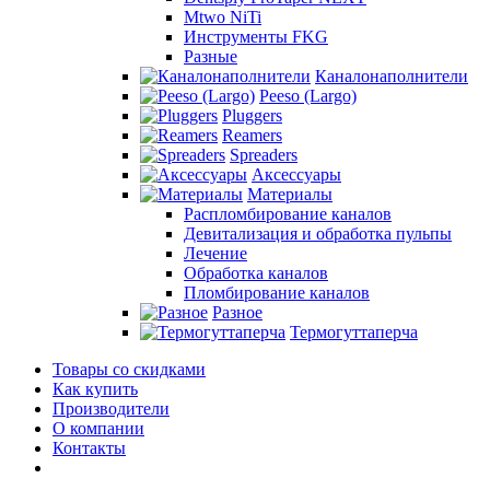
Mtwo NiTi
Инструменты FKG
Разные
Каналонаполнители
Peeso (Largo)
Pluggers
Reamers
Spreaders
Аксессуары
Материалы
Распломбирование каналов
Девитализация и обработка пульпы
Лечение
Обработка каналов
Пломбирование каналов
Разное
Термогуттаперча
Товары со скидками
Как купить
Производители
О компании
Контакты