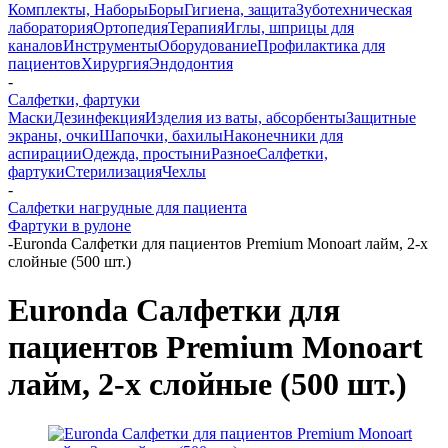
Комплекты, Наборы
Боры
Гигиена, защита
Зуботехническая
лаборатория
Ортопедия
Терапия
Иглы, шприцы для
каналов
Инструменты
Оборудование
Профилактика для
пациентов
Хирургия
Эндодонтия
-
Салфетки, фартуки
Маски
Дезинфекция
Изделия из ваты, абсорбенты
Защитные
экраны, очки
Шапочки, бахилы
Наконечники для
аспирации
Одежда, простыни
Разное
Салфетки,
фартуки
Стерилизация
Чехлы
-
Салфетки нагрудные для пациента
Фартуки в рулоне
-
Euronda Салфетки для пациентов Premium Monoart лайм, 2-х
слойные (500 шт.)
Euronda Салфетки для
пациентов Premium Monoart
лайм, 2-х слойные (500 шт.)