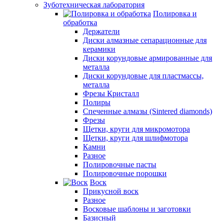
Зуботехническая лаборатория
Полировка и
обработка
Держатели
Диски алмазные сепарационные для
керамики
Диски корундовые армированные для
металла
Диски корундовые для пластмассы,
металла
Фрезы Кристалл
Полиры
Спеченные алмазы (Sintered diamonds)
Фрезы
Щетки, круги для микромотора
Щетки, круги для шлифмотора
Камни
Разное
Полировочные пасты
Полировочные порошки
Воск
Прикусной воск
Разное
Восковые шаблоны и заготовки
Базисный