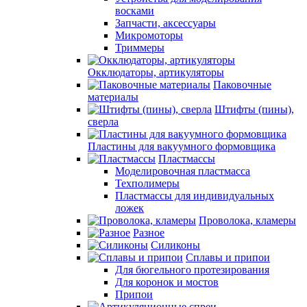
восками
Запчасти, аксессуары
Микромоторы
Триммеры
Окклюдаторы, артикуляторы
Паковочные
материалы
Штифты (пины),
сверла
Пластины для вакуумного формовщика
Пластмассы
Моделировочная пластмасса
Техполимеры
Пластмассы для индивидуальных
ложек
Проволока, кламеры
Разное
Силиконы
Сплавы и припои
Для бюгельного протезирования
Для коронок и мостов
Припои