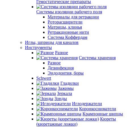
Гемостатические препараты
Системы изоляции рабочего поля
Материалы для ретракции
Роторасширители
Матрицы, клинья
Ретракционные нити
Система Коффердам
Иглы, шприцы для каналов
Инструменты
Разное
Системы хранения
Разное
Дезинфекция
Эндодонтия, боры
Schwert
Гладилки
Зажимы
Зеркала
Зонды
Иглодержатели
Коронкосниматели
Крампонные щипцы
Кюреты
(кюретажные ложки)