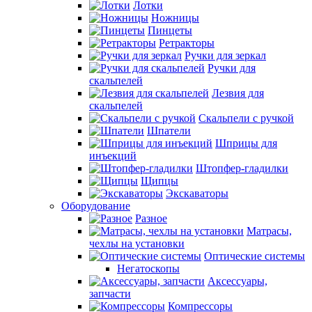
Лотки
Ножницы
Пинцеты
Ретракторы
Ручки для зеркал
Ручки для
скальпелей
Лезвия для
скальпелей
Скальпели с ручкой
Шпатели
Шприцы для
инъекций
Штопфер-гладилки
Щипцы
Экскаваторы
Оборудование
Разное
Матрасы,
чехлы на установки
Оптические системы
Негатоскопы
Аксессуары,
запчасти
Компрессоры