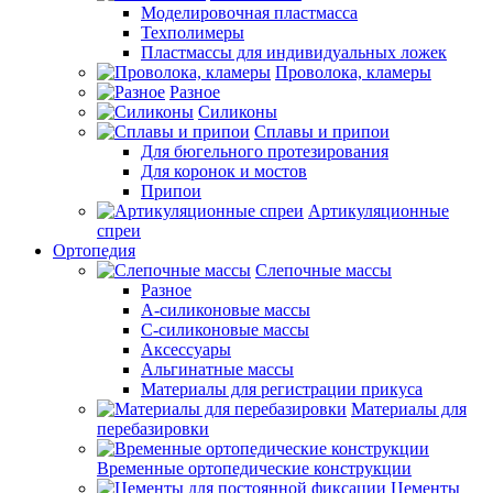
Моделировочная пластмасса
Техполимеры
Пластмассы для индивидуальных ложек
Проволока, кламеры
Разное
Силиконы
Сплавы и припои
Для бюгельного протезирования
Для коронок и мостов
Припои
Артикуляционные
спреи
Ортопедия
Слепочные массы
Разное
А-силиконовые массы
С-силиконовые массы
Аксессуары
Альгинатные массы
Материалы для регистрации прикуса
Материалы для
перебазировки
Временные ортопедические конструкции
Цементы