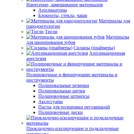
Нанесение, замешивание материалов
Аппликаторы
Блокноты, стекла, чаши
Материалы для
пародонтологии
Тигли
Материалы
для шинирования зубов
Силаны (праймеры)
Аппликационная
анестезия
Полировочные и финирующие материалы и
инструменты
Полировальные резинки
Полировальные щетки
Полировочные штрипсы
Аксессуары
Пасты для полировки реставраций
Полировочные диски
Прокладочно-изолирующие и подкладочные
материалы