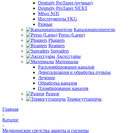
Dentsply ProTaper (ручные)
Dentsply ProTaper NEXT
Mtwo NiTi
Инструменты FKG
Разные
Каналонаполнители
Peeso (Largo)
Pluggers
Reamers
Spreaders
Аксессуары
Материалы
Распломбирование каналов
Девитализация и обработка пульпы
Лечение
Обработка каналов
Пломбирование каналов
Разное
Термогуттаперча
Главная
-
Каталог
-
Медицинские средства защиты и гигиены