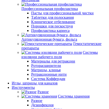
Профессиональная профилактика
Пасты для профессиональной чистки
Таблетки для полоскания
Клиническое отбеливание
Порошки для пескоструя
Профилактика кариеса
Артикуляционная бумага, фольга
Гемостатические
препараты
Системы
изоляции рабочего поля
Материалы для ретракции
Роторасширители
Матрицы, клинья
Ретракционные нити
Система Коффердам
Иглы, шприцы для каналов
Инструменты
Разное
Системы хранения
Разное
Дезинфекция