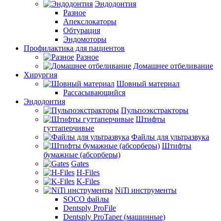
Эндодонтия
Разное
Апекслокаторы
Обтурация
Эндомоторы
Профилактика для пациентов
Разное
Домашнее отбеливание
Хирургия
Шовный материал
Рассасывающийся
Эндодонтия
Пульпоэкстракторы
Штифты
гуттаперчивые
Файлы для ультразвука
Штифты
бумажные (абсорберы)
Gates
H-Files
K-Files
NiTi инструменты
SOCO файлы
Dentsply ProFile
Dentsply ProTaper (машинные)