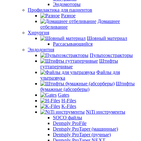
Эндомоторы
Профилактика для пациентов
Разное
Домашнее
отбеливание
Хирургия
Шовный материал
Рассасывающийся
Эндодонтия
Пульпоэкстракторы
Штифты
гуттаперчивые
Файлы для
ультразвука
Штифты
бумажные (абсорберы)
Gates
H-Files
K-Files
NiTi инструменты
SOCO файлы
Dentsply ProFile
Dentsply ProTaper (машинные)
Dentsply ProTaper (ручные)
Dentsply ProTaper NEXT