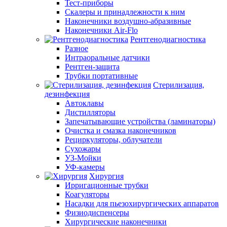
Тест-приборы
Скалеры и принадлежности к ним
Наконечники воздушно-абразивные
Наконечники Air-Flo
Рентгенодиагностика
Разное
Интраоральные датчики
Рентген-защита
Трубки портативные
Стерилизация,
дезинфекция
Автоклавы
Дистилляторы
Запечатывающие устройства (ламинаторы)
Очистка и смазка наконечников
Рециркуляторы, облучатели
Сухожары
УЗ-Мойки
УФ-камеры
Хирургия
Ирригационные трубки
Коагуляторы
Насадки для пьезохирургических аппаратов
Физиодиспенсеры
Хирургические наконечники