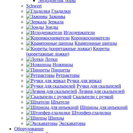
Эндодонтия, боры
Schwert
Гладилки
Зажимы
Зеркала
Зонды
Иглодержатели
Коронкосниматели
Крампонные щипцы
Кюреты
(кюретажные ложки)
Лотки
Ножницы
Пинцеты
Ретракторы
Ручки для зеркал
Ручки для скальпелей
Лезвия для скальпелей
Скальпели с ручкой
Шпатели
Шприцы для инъекций
Штопфер-гладилки
Щипцы
Экскаваторы
Оборудование