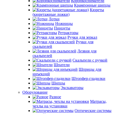
Коронкосниматели
Крампонные щипцы
Кюреты
(кюретажные ложки)
Лотки
Ножницы
Пинцеты
Ретракторы
Ручки для зеркал
Ручки для
скальпелей
Лезвия для
скальпелей
Скальпели с ручкой
Шпатели
Шприцы для
инъекций
Штопфер-гладилки
Щипцы
Экскаваторы
Оборудование
Разное
Матрасы,
чехлы на установки
Оптические системы