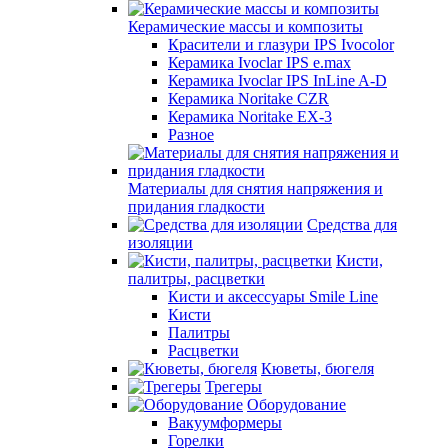
Керамические массы и композиты
Красители и глазури IPS Ivocolor
Керамика Ivoclar IPS e.max
Керамика Ivoclar IPS InLine A-D
Керамика Noritake CZR
Керамика Noritake EX-3
Разное
Материалы для снятия напряжения и
придания гладкости
Средства для
изоляции
Кисти,
палитры, расцветки
Кисти и аксессуары Smile Line
Кисти
Палитры
Расцветки
Кюветы, бюгеля
Трегеры
Оборудование
Вакуумформеры
Горелки