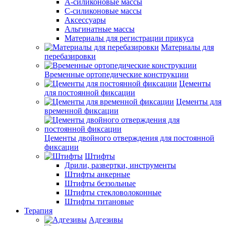
А-силиконовые массы
С-силиконовые массы
Аксессуары
Альгинатные массы
Материалы для регистрации прикуса
Материалы для
перебазировки
Временные ортопедические конструкции
Цементы
для постоянной фиксации
Цементы для
временной фиксации
Цементы двойного отверждения для постоянной
фиксации
Штифты
Дрили, развертки, инструменты
Штифты анкерные
Штифты беззольные
Штифты стекловолоконные
Штифты титановые
Терапия
Адгезивы