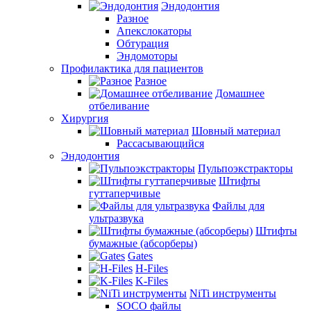
Эндодонтия
Разное
Апекслокаторы
Обтурация
Эндомоторы
Профилактика для пациентов
Разное
Домашнее
отбеливание
Хирургия
Шовный материал
Рассасывающийся
Эндодонтия
Пульпоэкстракторы
Штифты
гуттаперчивые
Файлы для
ультразвука
Штифты
бумажные (абсорберы)
Gates
H-Files
K-Files
NiTi инструменты
SOCO файлы