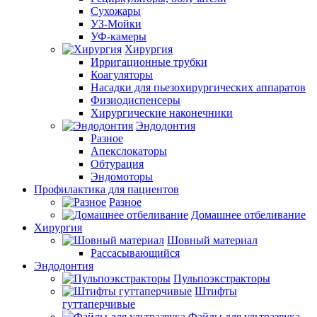
Сухожары
УЗ-Мойки
УФ-камеры
Хирургия
Ирригационные трубки
Коагуляторы
Насадки для пьезохирургических аппаратов
Физиодиспенсеры
Хирургические наконечники
Эндодонтия
Разное
Апекслокаторы
Обтурация
Эндомоторы
Профилактика для пациентов
Разное
Домашнее отбеливание
Хирургия
Шовный материал
Рассасывающийся
Эндодонтия
Пульпоэкстракторы
Штифты
гуттаперчивые
Файлы для ультразвука