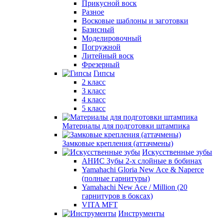
Прикусной воск
Разное
Восковые шаблоны и заготовки
Базисный
Моделировочный
Погружной
Литейный воск
Фрезерный
Гипсы
2 класс
3 класс
4 класс
5 класс
Материалы для подготовки штампика
Замковые крепления (аттачмены)
Искусственные зубы
АНИС Зубы 2-х слойные в бобинах
Yamahachi Gloria New Ace & Naperce
(полные гарнитуры)
Yamahachi New Ace / Million (20
гарнитуров в боксах)
VITA MFT
Инструменты