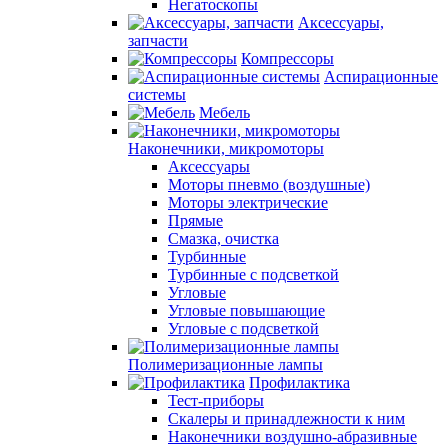
Негатоскопы
Аксессуары,
запчасти
Компрессоры
Аспирационные
системы
Мебель
Наконечники, микромоторы
Аксессуары
Моторы пневмо (воздушные)
Моторы электрические
Прямые
Смазка, очистка
Турбинные
Турбинные с подсветкой
Угловые
Угловые повышающие
Угловые с подсветкой
Полимеризационные лампы
Профилактика
Тест-приборы
Скалеры и принадлежности к ним
Наконечники воздушно-абразивные