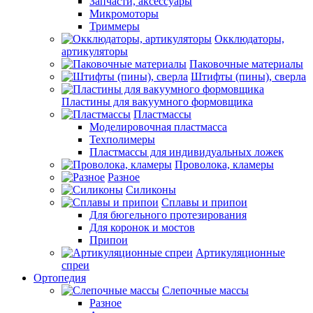
Запчасти, аксессуары
Микромоторы
Триммеры
Окклюдаторы,
артикуляторы
Паковочные материалы
Штифты (пины), сверла
Пластины для вакуумного формовщика
Пластмассы
Моделировочная пластмасса
Техполимеры
Пластмассы для индивидуальных ложек
Проволока, кламеры
Разное
Силиконы
Сплавы и припои
Для бюгельного протезирования
Для коронок и мостов
Припои
Артикуляционные
спреи
Ортопедия
Слепочные массы
Разное