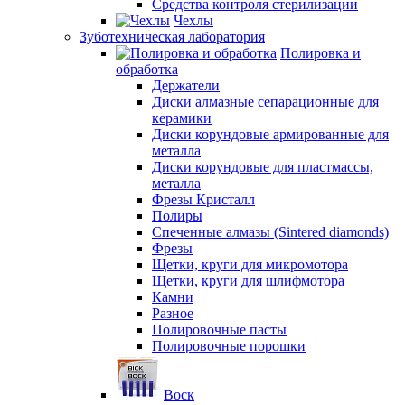
Средства контроля стерилизации
Чехлы
Зуботехническая лаборатория
Полировка и
обработка
Держатели
Диски алмазные сепарационные для
керамики
Диски корундовые армированные для
металла
Диски корундовые для пластмассы,
металла
Фрезы Кристалл
Полиры
Спеченные алмазы (Sintered diamonds)
Фрезы
Щетки, круги для микромотора
Щетки, круги для шлифмотора
Камни
Разное
Полировочные пасты
Полировочные порошки
Воск