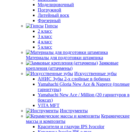
Моделировочный
Погружной
Литейный воск
Фрезерный
Гипсы
2 класс
3 класс
4 класс
5 класс
Материалы для подготовки штампика
Замковые
крепления (аттачмены)
Искусственные зубы
АНИС Зубы 2-х слойные в бобинах
Yamahachi Gloria New Ace & Naperce (полные
гарнитуры)
Yamahachi New Ace / Million (20 гарнитуров в
боксах)
VITA MFT
Инструменты
Керамические
массы и композиты
Красители и глазури IPS Ivocolor
Керамика Ivoclar IPS e.max