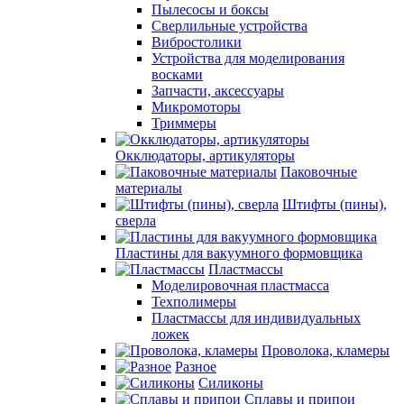
Пылесосы и боксы
Сверлильные устройства
Вибростолики
Устройства для моделирования
восками
Запчасти, аксессуары
Микромоторы
Триммеры
Окклюдаторы, артикуляторы
Паковочные
материалы
Штифты (пины),
сверла
Пластины для вакуумного формовщика
Пластмассы
Моделировочная пластмасса
Техполимеры
Пластмассы для индивидуальных
ложек
Проволока, кламеры
Разное
Силиконы
Сплавы и припои