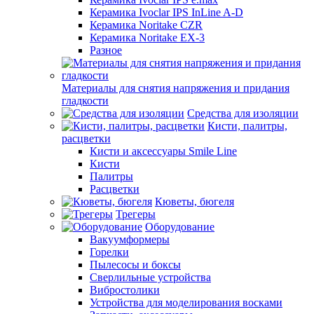
Керамика Ivoclar IPS InLine A-D
Керамика Noritake CZR
Керамика Noritake EX-3
Разное
Материалы для снятия напряжения и придания
гладкости
Средства для изоляции
Кисти, палитры,
расцветки
Кисти и аксессуары Smile Line
Кисти
Палитры
Расцветки
Кюветы, бюгеля
Трегеры
Оборудование
Вакуумформеры
Горелки
Пылесосы и боксы
Сверлильные устройства
Вибростолики
Устройства для моделирования восками