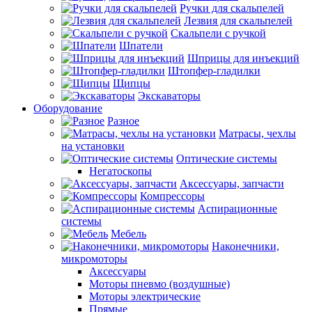
Ручки для скальпелей
Лезвия для скальпелей
Скальпели с ручкой
Шпатели
Шприцы для инъекций
Штопфер-гладилки
Щипцы
Экскаваторы
Оборудование
Разное
Матрасы, чехлы
на установки
Оптические системы
Негатоскопы
Аксессуары, запчасти
Компрессоры
Аспирационные
системы
Мебель
Наконечники,
микромоторы
Аксессуары
Моторы пневмо (воздушные)
Моторы электрические
Прямые