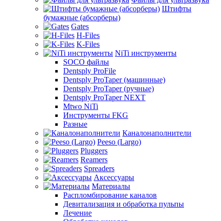
Штифты
бумажные (абсорберы)
Gates
H-Files
K-Files
NiTi инструменты
SOCO файлы
Dentsply ProFile
Dentsply ProTaper (машинные)
Dentsply ProTaper (ручные)
Dentsply ProTaper NEXT
Mtwo NiTi
Инструменты FKG
Разные
Каналонаполнители
Peeso (Largo)
Pluggers
Reamers
Spreaders
Аксессуары
Материалы
Распломбирование каналов
Девитализация и обработка пульпы
Лечение