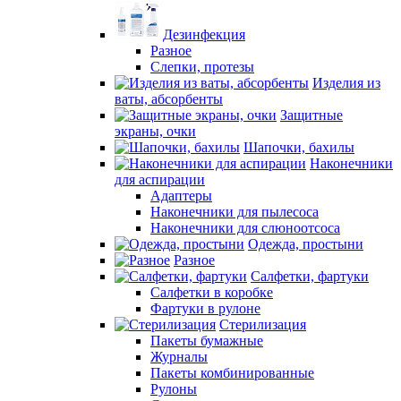
Дезинфекция
Разное
Слепки, протезы
Изделия из
ваты, абсорбенты
Защитные
экраны, очки
Шапочки, бахилы
Наконечники
для аспирации
Адаптеры
Наконечники для пылесоса
Наконечники для слюноотсоса
Одежда, простыни
Разное
Салфетки, фартуки
Салфетки в коробке
Фартуки в рулоне
Стерилизация
Пакеты бумажные
Журналы
Пакеты комбинированные
Рулоны