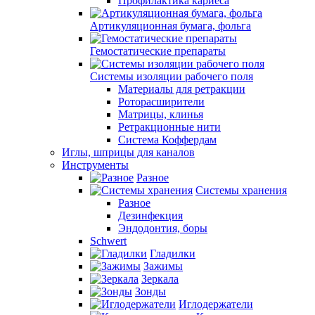
Профилактика кариеса
Артикуляционная бумага, фольга
Гемостатические препараты
Системы изоляции рабочего поля
Материалы для ретракции
Роторасширители
Матрицы, клинья
Ретракционные нити
Система Коффердам
Иглы, шприцы для каналов
Инструменты
Разное
Системы хранения
Разное
Дезинфекция
Эндодонтия, боры
Schwert
Гладилки
Зажимы
Зеркала
Зонды
Иглодержатели