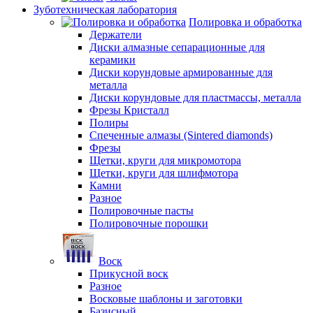
Зуботехническая лаборатория
Полировка и обработка
Держатели
Диски алмазные сепарационные для
керамики
Диски корундовые армированные для
металла
Диски корундовые для пластмассы, металла
Фрезы Кристалл
Полиры
Спеченные алмазы (Sintered diamonds)
Фрезы
Щетки, круги для микромотора
Щетки, круги для шлифмотора
Камни
Разное
Полировочные пасты
Полировочные порошки
Воск
Прикусной воск
Разное
Восковые шаблоны и заготовки
Базисный