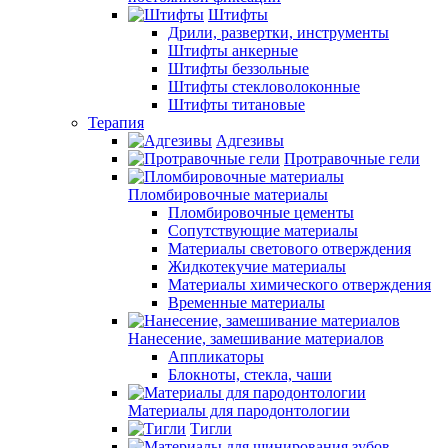
Штифты
Дрили, развертки, инструменты
Штифты анкерные
Штифты беззольные
Штифты стекловолоконные
Штифты титановые
Терапия
Адгезивы
Протравочные гели
Пломбировочные материалы
Пломбировочные цементы
Сопутствующие материалы
Материалы светового отверждения
Жидкотекучие материалы
Материалы химического отверждения
Временные материалы
Нанесение, замешивание материалов
Аппликаторы
Блокноты, стекла, чаши
Материалы для пародонтологии
Тигли