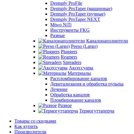
Dentsply ProFile
Dentsply ProTaper (машинные)
Dentsply ProTaper (ручные)
Dentsply ProTaper NEXT
Mtwo NiTi
Инструменты FKG
Разные
Каналонаполнители
Peeso (Largo)
Pluggers
Reamers
Spreaders
Аксессуары
Материалы
Распломбирование каналов
Девитализация и обработка пульпы
Лечение
Обработка каналов
Пломбирование каналов
Разное
Термогуттаперча
Товары со скидками
Как купить
Производители