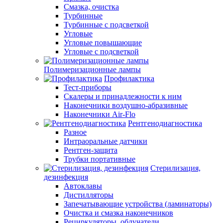
Смазка, очистка
Турбинные
Турбинные с подсветкой
Угловые
Угловые повышающие
Угловые с подсветкой
Полимеризационные лампы
Профилактика
Тест-приборы
Скалеры и принадлежности к ним
Наконечники воздушно-абразивные
Наконечники Air-Flo
Рентгенодиагностика
Разное
Интраоральные датчики
Рентген-защита
Трубки портативные
Стерилизация,
дезинфекция
Автоклавы
Дистилляторы
Запечатывающие устройства (ламинаторы)
Очистка и смазка наконечников
Рециркуляторы, облучатели