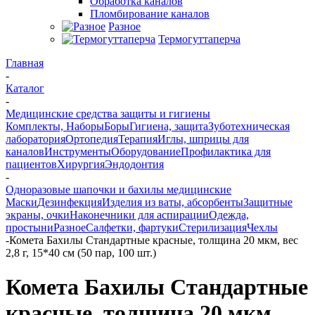
Обработка каналов
Пломбирование каналов
Разное
Термогуттаперча
Главная
-
Каталог
-
Медицинские средства защиты и гигиены
Комплекты, Наборы
Боры
Гигиена, защита
Зуботехническая
лаборатория
Ортопедия
Терапия
Иглы, шприцы для
каналов
Инструменты
Оборудование
Профилактика для
пациентов
Хирургия
Эндодонтия
-
Одноразовые шапочки и бахилы медицинские
Маски
Дезинфекция
Изделия из ваты, абсорбенты
Защитные
экраны, очки
Наконечники для аспирации
Одежда,
простыни
Разное
Салфетки, фартуки
Стерилизация
Чехлы
-
Комета Бахилы Стандартные красные, толщина 20 мкм, вес
2,8 г, 15*40 см (50 пар, 100 шт.)
Комета Бахилы Стандартные
красные, толщина 20 мкм,