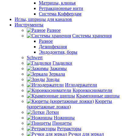
Матрицы, клинья
Ретракционные нити
Система Коффердам
Иглы, шприцы для каналов
Инструменты
Разное
Системы хранения
Разное
Дезинфекция
Эндодонтия, боры
Schwert
Гладилки
Зажимы
Зеркала
Зонды
Иглодержатели
Коронкосниматели
Крампонные щипцы
Кюреты
(кюретажные ложки)
Лотки
Ножницы
Пинцеты
Ретракторы
Ручки для зеркал