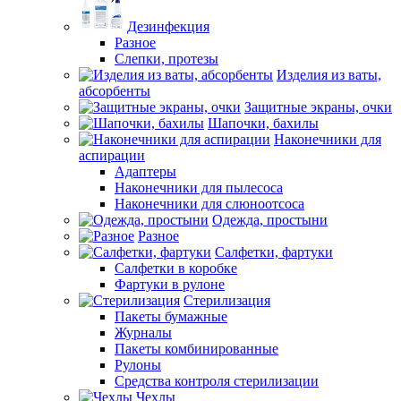
Дезинфекция
Разное
Слепки, протезы
Изделия из ваты,
абсорбенты
Защитные экраны, очки
Шапочки, бахилы
Наконечники для
аспирации
Адаптеры
Наконечники для пылесоса
Наконечники для слюноотсоса
Одежда, простыни
Разное
Салфетки, фартуки
Салфетки в коробке
Фартуки в рулоне
Стерилизация
Пакеты бумажные
Журналы
Пакеты комбинированные
Рулоны
Средства контроля стерилизации
Чехлы