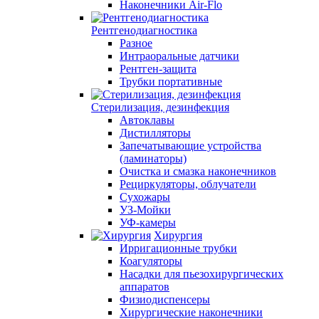
Наконечники Air-Flo
Рентгенодиагностика
Разное
Интраоральные датчики
Рентген-защита
Трубки портативные
Стерилизация, дезинфекция
Автоклавы
Дистилляторы
Запечатывающие устройства
(ламинаторы)
Очистка и смазка наконечников
Рециркуляторы, облучатели
Сухожары
УЗ-Мойки
УФ-камеры
Хирургия
Ирригационные трубки
Коагуляторы
Насадки для пьезохирургических
аппаратов
Физиодиспенсеры
Хирургические наконечники