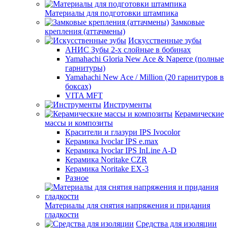
Материалы для подготовки штампика
Замковые
крепления (аттачмены)
Искусственные зубы
АНИС Зубы 2-х слойные в бобинах
Yamahachi Gloria New Ace & Naperce (полные
гарнитуры)
Yamahachi New Ace / Million (20 гарнитуров в
боксах)
VITA MFT
Инструменты
Керамические
массы и композиты
Красители и глазури IPS Ivocolor
Керамика Ivoclar IPS e.max
Керамика Ivoclar IPS InLine A-D
Керамика Noritake CZR
Керамика Noritake EX-3
Разное
Материалы для снятия напряжения и придания
гладкости
Средства для изоляции