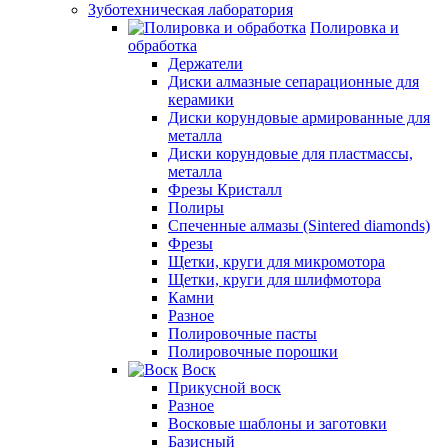
Зуботехническая лаборатория
Полировка и
обработка
Держатели
Диски алмазные сепарационные для
керамики
Диски корундовые армированные для
металла
Диски корундовые для пластмассы,
металла
Фрезы Кристалл
Полиры
Спеченные алмазы (Sintered diamonds)
Фрезы
Щетки, круги для микромотора
Щетки, круги для шлифмотора
Камни
Разное
Полировочные пасты
Полировочные порошки
Воск
Прикусной воск
Разное
Восковые шаблоны и заготовки
Базисный