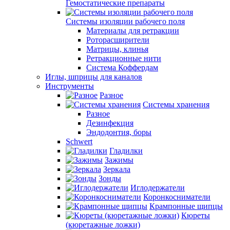
Гемостатические препараты
Системы изоляции рабочего поля
Материалы для ретракции
Роторасширители
Матрицы, клинья
Ретракционные нити
Система Коффердам
Иглы, шприцы для каналов
Инструменты
Разное
Системы хранения
Разное
Дезинфекция
Эндодонтия, боры
Schwert
Гладилки
Зажимы
Зеркала
Зонды
Иглодержатели
Коронкосниматели
Крампонные щипцы
Кюреты
(кюретажные ложки)