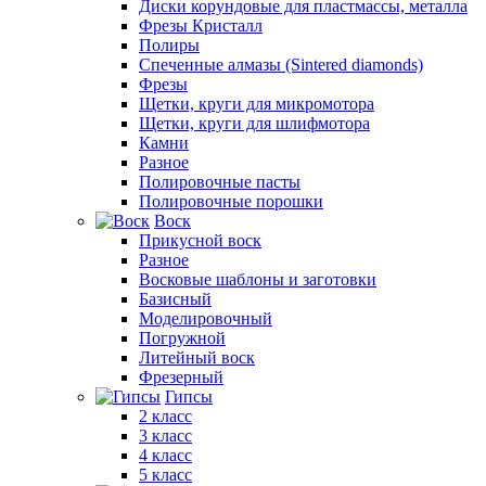
Диски корундовые для пластмассы, металла
Фрезы Кристалл
Полиры
Спеченные алмазы (Sintered diamonds)
Фрезы
Щетки, круги для микромотора
Щетки, круги для шлифмотора
Камни
Разное
Полировочные пасты
Полировочные порошки
Воск
Прикусной воск
Разное
Восковые шаблоны и заготовки
Базисный
Моделировочный
Погружной
Литейный воск
Фрезерный
Гипсы
2 класс
3 класс
4 класс
5 класс