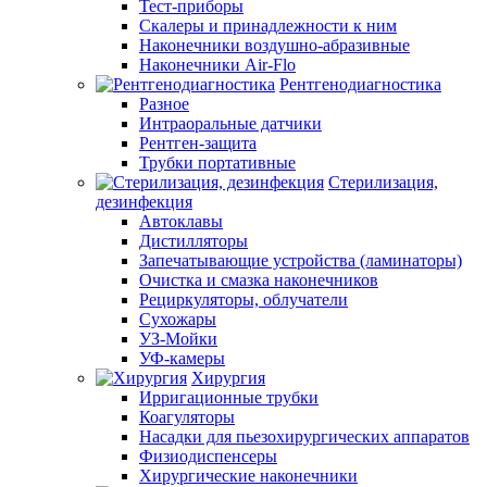
Тест-приборы
Скалеры и принадлежности к ним
Наконечники воздушно-абразивные
Наконечники Air-Flo
Рентгенодиагностика
Разное
Интраоральные датчики
Рентген-защита
Трубки портативные
Стерилизация,
дезинфекция
Автоклавы
Дистилляторы
Запечатывающие устройства (ламинаторы)
Очистка и смазка наконечников
Рециркуляторы, облучатели
Сухожары
УЗ-Мойки
УФ-камеры
Хирургия
Ирригационные трубки
Коагуляторы
Насадки для пьезохирургических аппаратов
Физиодиспенсеры
Хирургические наконечники