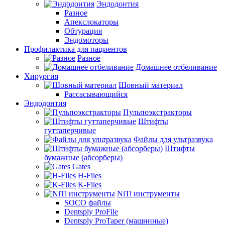
Эндодонтия
Разное
Апекслокаторы
Обтурация
Эндомоторы
Профилактика для пациентов
Разное
Домашнее отбеливание
Хирургия
Шовный материал
Рассасывающийся
Эндодонтия
Пульпоэкстракторы
Штифты
гуттаперчивые
Файлы для ультразвука
Штифты
бумажные (абсорберы)
Gates
H-Files
K-Files
NiTi инструменты
SOCO файлы
Dentsply ProFile
Dentsply ProTaper (машинные)