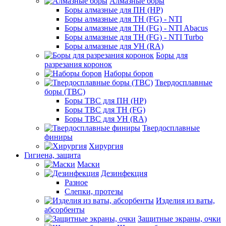
Алмазные боры
Боры алмазные для ПН (HP)
Боры алмазные для ТН (FG) - NTI
Боры алмазные для ТН (FG) - NTI Abacus
Боры алмазные для ТН (FG) - NTI Turbo
Боры алмазные для УН (RA)
Боры для
разрезания коронок
Наборы боров
Твердосплавные
боры (ТВС)
Боры ТВС для ПН (HP)
Боры ТВС для ТН (FG)
Боры ТВС для УН (RA)
Твердосплавные
финиры
Хирургия
Гигиена, защита
Маски
Дезинфекция
Разное
Слепки, протезы
Изделия из ваты,
абсорбенты
Защитные экраны, очки