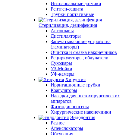
Интраоральные датчики
Рентген-защита
Трубки портативные
Стерилизация, дезинфекция
Автоклавы
Дистилляторы
Запечатывающие устройства
(ламинаторы)
Очистка и смазка наконечников
Рециркуляторы, облучатели
Сухожары
УЗ-Мойки
УФ-камеры
Хирургия
Ирригационные трубки
Коагуляторы
Насадки для пьезохирургических
аппаратов
Физиодиспенсеры
Хирургические наконечники
Эндодонтия
Разное
Апекслокаторы
Обтурация