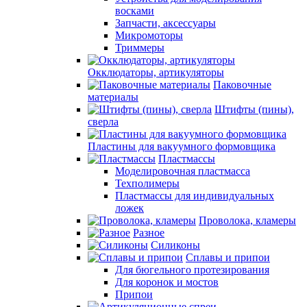
восками
Запчасти, аксессуары
Микромоторы
Триммеры
Окклюдаторы, артикуляторы
Паковочные
материалы
Штифты (пины),
сверла
Пластины для вакуумного формовщика
Пластмассы
Моделировочная пластмасса
Техполимеры
Пластмассы для индивидуальных
ложек
Проволока, кламеры
Разное
Силиконы
Сплавы и припои
Для бюгельного протезирования
Для коронок и мостов
Припои