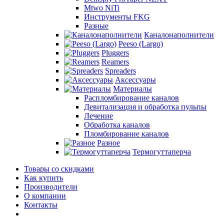
Mtwo NiTi
Инструменты FKG
Разные
Каналонаполнители
Peeso (Largo)
Pluggers
Reamers
Spreaders
Аксессуары
Материалы
Распломбирование каналов
Девитализация и обработка пульпы
Лечение
Обработка каналов
Пломбирование каналов
Разное
Термогуттаперча
Товары со скидками
Как купить
Производители
О компании
Контакты