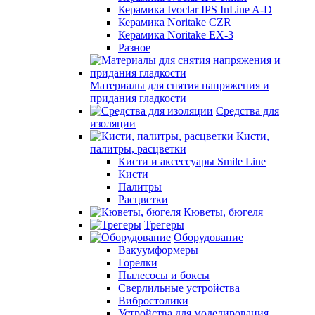
Керамика Ivoclar IPS InLine A-D
Керамика Noritake CZR
Керамика Noritake EX-3
Разное
Материалы для снятия напряжения и
придания гладкости
Средства для
изоляции
Кисти,
палитры, расцветки
Кисти и аксессуары Smile Line
Кисти
Палитры
Расцветки
Кюветы, бюгеля
Трегеры
Оборудование
Вакуумформеры
Горелки
Пылесосы и боксы
Сверлильные устройства
Вибростолики
Устройства для моделирования