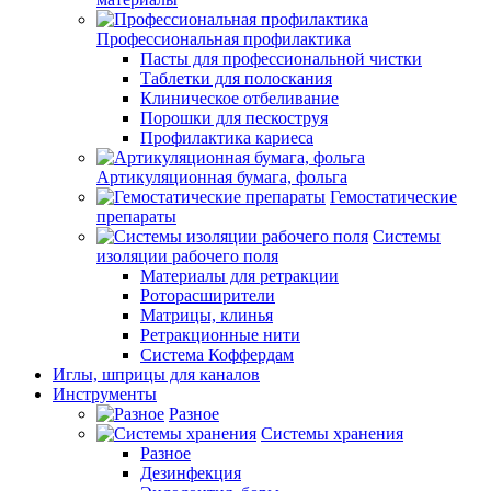
Профессиональная профилактика
Пасты для профессиональной чистки
Таблетки для полоскания
Клиническое отбеливание
Порошки для пескоструя
Профилактика кариеса
Артикуляционная бумага, фольга
Гемостатические
препараты
Системы
изоляции рабочего поля
Материалы для ретракции
Роторасширители
Матрицы, клинья
Ретракционные нити
Система Коффердам
Иглы, шприцы для каналов
Инструменты
Разное
Системы хранения
Разное
Дезинфекция