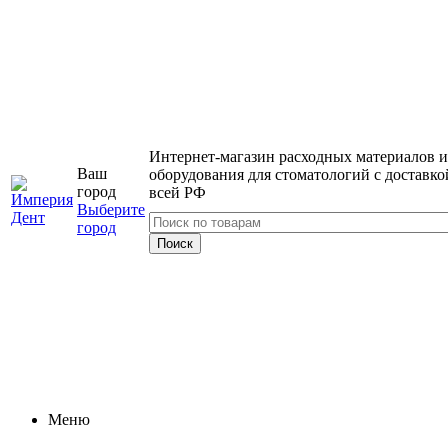
Интернет-магазин расходных материалов и
Ваш
оборудования для стоматологий с доставко
город
всей РФ
Выберите
город
Меню