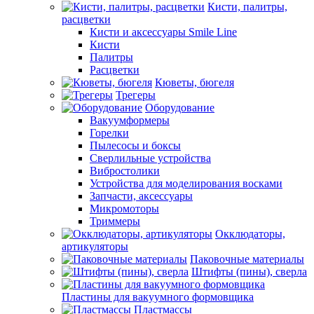
Кисти, палитры,
расцветки
Кисти и аксессуары Smile Line
Кисти
Палитры
Расцветки
Кюветы, бюгеля
Трегеры
Оборудование
Вакуумформеры
Горелки
Пылесосы и боксы
Сверлильные устройства
Вибростолики
Устройства для моделирования восками
Запчасти, аксессуары
Микромоторы
Триммеры
Окклюдаторы,
артикуляторы
Паковочные материалы
Штифты (пины), сверла
Пластины для вакуумного формовщика
Пластмассы