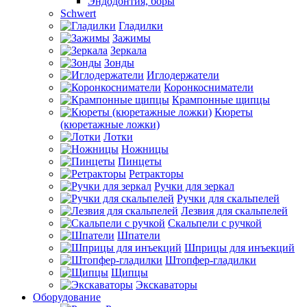
Эндодонтия, боры
Schwert
Гладилки
Зажимы
Зеркала
Зонды
Иглодержатели
Коронкосниматели
Крампонные щипцы
Кюреты
(кюретажные ложки)
Лотки
Ножницы
Пинцеты
Ретракторы
Ручки для зеркал
Ручки для скальпелей
Лезвия для скальпелей
Скальпели с ручкой
Шпатели
Шприцы для инъекций
Штопфер-гладилки
Щипцы
Экскаваторы
Оборудование