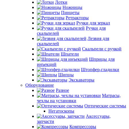
Лотки
Ножницы
Пинцеты
Ретракторы
Ручки для зеркал
Ручки для
скальпелей
Лезвия для
скальпелей
Скальпели с ручкой
Шпатели
Шприцы для
инъекций
Штопфер-гладилки
Щипцы
Экскаваторы
Оборудование
Разное
Матрасы,
чехлы на установки
Оптические системы
Негатоскопы
Аксессуары,
запчасти
Компрессоры