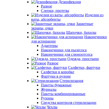
Дезинфекция
Разное
Слепки, протезы
Изделия из
ваты, абсорбенты
Защитные
экраны, очки
Шапочки, бахилы
Наконечники
для аспирации
Адаптеры
Наконечники для пылесоса
Наконечники для слюноотсоса
Одежда, простыни
Разное
Салфетки, фартуки
Салфетки в коробке
Фартуки в рулоне
Стерилизация
Пакеты бумажные
Журналы
Пакеты комбинированные
Рулоны
Средства контроля стерилизации
Чехлы