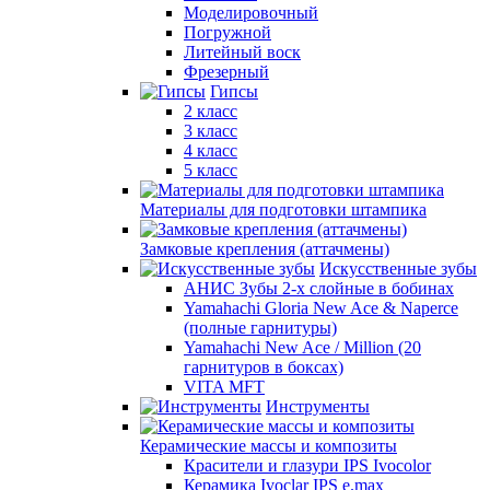
Моделировочный
Погружной
Литейный воск
Фрезерный
Гипсы
2 класс
3 класс
4 класс
5 класс
Материалы для подготовки штампика
Замковые крепления (аттачмены)
Искусственные зубы
АНИС Зубы 2-х слойные в бобинах
Yamahachi Gloria New Ace & Naperce
(полные гарнитуры)
Yamahachi New Ace / Million (20
гарнитуров в боксах)
VITA MFT
Инструменты
Керамические массы и композиты
Красители и глазури IPS Ivocolor
Керамика Ivoclar IPS e.max