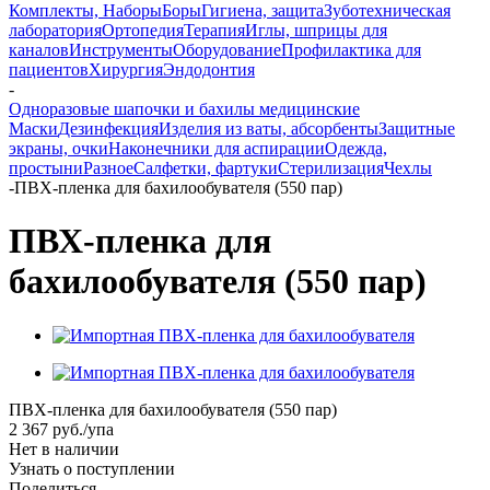
Комплекты, Наборы
Боры
Гигиена, защита
Зуботехническая
лаборатория
Ортопедия
Терапия
Иглы, шприцы для
каналов
Инструменты
Оборудование
Профилактика для
пациентов
Хирургия
Эндодонтия
-
Одноразовые шапочки и бахилы медицинские
Маски
Дезинфекция
Изделия из ваты, абсорбенты
Защитные
экраны, очки
Наконечники для аспирации
Одежда,
простыни
Разное
Салфетки, фартуки
Стерилизация
Чехлы
-
ПВХ-пленка для бахилообувателя (550 пар)
ПВХ-пленка для
бахилообувателя (550 пар)
ПВХ-пленка для бахилообувателя (550 пар)
2 367
руб.
/упа
Нет в наличии
Узнать о поступлении
Поделиться