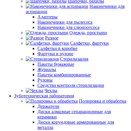
Шапочки, бахилы
Наконечники для
аспирации
Адаптеры
Наконечники для пылесоса
Наконечники для слюноотсоса
Одежда, простыни
Разное
Салфетки, фартуки
Салфетки в коробке
Фартуки в рулоне
Стерилизация
Пакеты бумажные
Журналы
Пакеты комбинированные
Рулоны
Средства контроля стерилизации
Чехлы
Зуботехническая лаборатория
Полировка и обработка
Держатели
Диски алмазные сепарационные для
керамики
Диски корундовые армированные для
металла