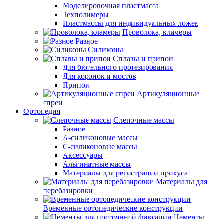
Моделировочная пластмасса
Техполимеры
Пластмассы для индивидуальных ложек
Проволока, кламеры
Разное
Силиконы
Сплавы и припои
Для бюгельного протезирования
Для коронок и мостов
Припои
Артикуляционные
спреи
Ортопедия
Слепочные массы
Разное
А-силиконовые массы
С-силиконовые массы
Аксессуары
Альгинатные массы
Материалы для регистрации прикуса
Материалы для
перебазировки
Временные ортопедические конструкции
Цементы