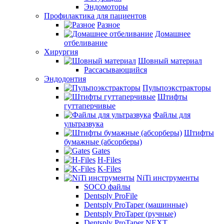
Эндомоторы
Профилактика для пациентов
Разное
Домашнее
отбеливание
Хирургия
Шовный материал
Рассасывающийся
Эндодонтия
Пульпоэкстракторы
Штифты
гуттаперчивые
Файлы для
ультразвука
Штифты
бумажные (абсорберы)
Gates
H-Files
K-Files
NiTi инструменты
SOCO файлы
Dentsply ProFile
Dentsply ProTaper (машинные)
Dentsply ProTaper (ручные)
Dentsply ProTaper NEXT