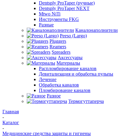
Dentsply ProTaper (ручные)
Dentsply ProTaper NEXT
Mtwo NiTi
Инструменты FKG
Разные
Каналонаполнители
Peeso (Largo)
Pluggers
Reamers
Spreaders
Аксессуары
Материалы
Распломбирование каналов
Девитализация и обработка пульпы
Лечение
Обработка каналов
Пломбирование каналов
Разное
Термогуттаперча
Главная
-
Каталог
-
Медицинские средства защиты и гигиены