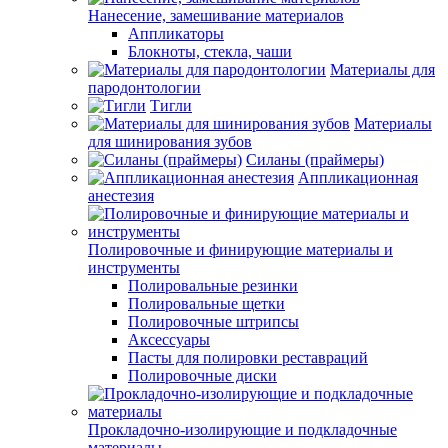
Нанесение, замешивание материалов
Аппликаторы
Блокноты, стекла, чаши
Материалы для
пародонтологии
Тигли
Материалы
для шинирования зубов
Силаны (праймеры)
Аппликационная
анестезия
Полировочные и финирующие материалы и
инструменты
Полировальные резинки
Полировальные щетки
Полировочные штрипсы
Аксессуары
Пасты для полировки реставраций
Полировочные диски
Прокладочно-изолирующие и подкладочные
материалы