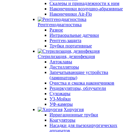
Скалеры и принадлежности к ним
Наконечники воздушно-абразивные
Наконечники Air-Flo
Рентгенодиагностика
Разное
Интраоральные датчики
Рентген-защита
Трубки портативные
Стерилизация, дезинфекция
Автоклавы
Дистилляторы
Запечатывающие устройства
(ламинаторы)
Очистка и смазка наконечников
Рециркуляторы, облучатели
Сухожары
УЗ-Мойки
УФ-камеры
Хирургия
Ирригационные трубки
Коагуляторы
Насадки для пьезохирургических
аппаратов