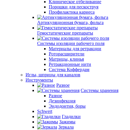
Клиническое отбеливание
Порошки для пескоструя
Профилактика кариеса
Артикуляционная бумага, фольга
Гемостатические препараты
Системы изоляции рабочего поля
Материалы для ретракции
Роторасширители
Матрицы, клинья
Ретракционные нити
Система Коффердам
Иглы, шприцы для каналов
Инструменты
Разное
Системы хранения
Разное
Дезинфекция
Эндодонтия, боры
Schwert
Гладилки
Зажимы
Зеркала