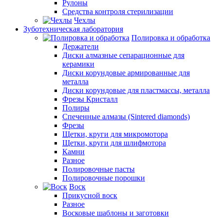
Рулоны
Средства контроля стерилизации
Чехлы
Зуботехническая лаборатория
Полировка и обработка
Держатели
Диски алмазные сепарационные для
керамики
Диски корундовые армированные для
металла
Диски корундовые для пластмассы, металла
Фрезы Кристалл
Полиры
Спеченные алмазы (Sintered diamonds)
Фрезы
Щетки, круги для микромотора
Щетки, круги для шлифмотора
Камни
Разное
Полировочные пасты
Полировочные порошки
Воск
Прикусной воск
Разное
Восковые шаблоны и заготовки