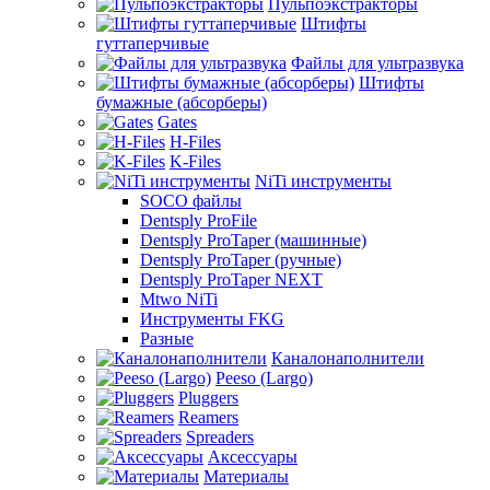
Пульпоэкстракторы
Штифты
гуттаперчивые
Файлы для ультразвука
Штифты
бумажные (абсорберы)
Gates
H-Files
K-Files
NiTi инструменты
SOCO файлы
Dentsply ProFile
Dentsply ProTaper (машинные)
Dentsply ProTaper (ручные)
Dentsply ProTaper NEXT
Mtwo NiTi
Инструменты FKG
Разные
Каналонаполнители
Peeso (Largo)
Pluggers
Reamers
Spreaders
Аксессуары
Материалы