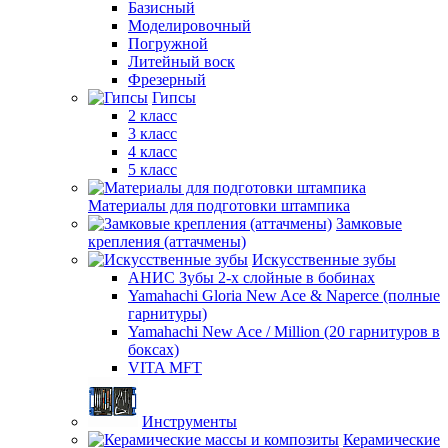
Базисный
Моделировочный
Погружной
Литейный воск
Фрезерный
Гипсы
2 класс
3 класс
4 класс
5 класс
Материалы для подготовки штампика
Замковые
крепления (аттачмены)
Искусственные зубы
АНИС Зубы 2-х слойные в бобинах
Yamahachi Gloria New Ace & Naperce (полные
гарнитуры)
Yamahachi New Ace / Million (20 гарнитуров в
боксах)
VITA MFT
Инструменты
Керамические