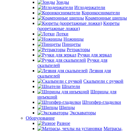
Зонды
Иглодержатели
Коронкосниматели
Крампонные щипцы
Кюреты
(кюретажные ложки)
Лотки
Ножницы
Пинцеты
Ретракторы
Ручки для зеркал
Ручки для
скальпелей
Лезвия для
скальпелей
Скальпели с ручкой
Шпатели
Шприцы для
инъекций
Штопфер-гладилки
Щипцы
Экскаваторы
Оборудование
Разное
Матрасы,