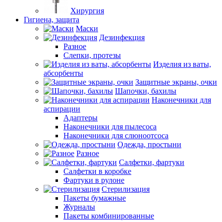
Хирургия
Гигиена, защита
Маски
Дезинфекция
Разное
Слепки, протезы
Изделия из ваты,
абсорбенты
Защитные экраны, очки
Шапочки, бахилы
Наконечники для
аспирации
Адаптеры
Наконечники для пылесоса
Наконечники для слюноотсоса
Одежда, простыни
Разное
Салфетки, фартуки
Салфетки в коробке
Фартуки в рулоне
Стерилизация
Пакеты бумажные
Журналы
Пакеты комбинированные