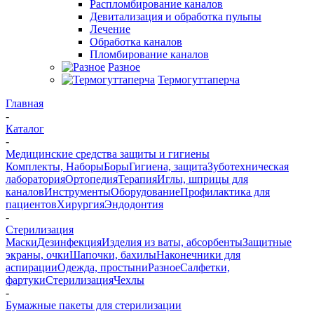
Распломбирование каналов
Девитализация и обработка пульпы
Лечение
Обработка каналов
Пломбирование каналов
Разное
Термогуттаперча
Главная
-
Каталог
-
Медицинские средства защиты и гигиены
Комплекты, Наборы
Боры
Гигиена, защита
Зуботехническая
лаборатория
Ортопедия
Терапия
Иглы, шприцы для
каналов
Инструменты
Оборудование
Профилактика для
пациентов
Хирургия
Эндодонтия
-
Стерилизация
Маски
Дезинфекция
Изделия из ваты, абсорбенты
Защитные
экраны, очки
Шапочки, бахилы
Наконечники для
аспирации
Одежда, простыни
Разное
Салфетки,
фартуки
Стерилизация
Чехлы
-
Бумажные пакеты для стерилизации