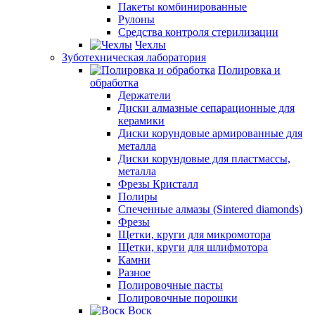
Пакеты комбинированные
Рулоны
Средства контроля стерилизации
Чехлы
Зуботехническая лаборатория
Полировка и
обработка
Держатели
Диски алмазные сепарационные для
керамики
Диски корундовые армированные для
металла
Диски корундовые для пластмассы,
металла
Фрезы Кристалл
Полиры
Спеченные алмазы (Sintered diamonds)
Фрезы
Щетки, круги для микромотора
Щетки, круги для шлифмотора
Камни
Разное
Полировочные пасты
Полировочные порошки
Воск