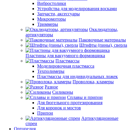
Вибростолики
Устройства для моделирования восками
Запчасти, аксессуары
Микромоторы
Триммеры
Окклюдаторы,
артикуляторы
Паковочные материалы
Штифты (пины), сверла
Пластины для вакуумного формовщика
Пластмассы
Моделировочная пластмасса
Техполимеры
Пластмассы для индивидуальных ложек
Проволока, кламеры
Разное
Силиконы
Сплавы и припои
Для бюгельного протезирования
Для коронок и мостов
Припои
Артикуляционные
спреи
Ортопедия