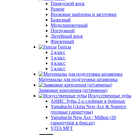
Прикусной воск
Разное
Восковые шаблоны и заготовки
Базисный
Моделировочный
Погружной
Литейный воск
Фрезерный
Гипсы
2 класс
3 класс
4 класс
5 класс
Материалы для подготовки штампика
Замковые крепления (аттачмены)
Искусственные зубы
АНИС Зубы 2-х слойные в бобинах
Yamahachi Gloria New Ace & Naperce
(полные гарнитуры)
Yamahachi New Ace / Million (20
гарнитуров в боксах)
VITA MFT