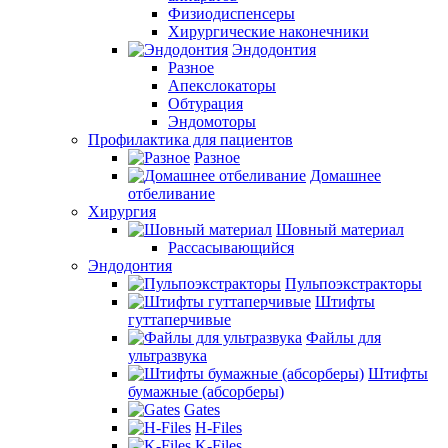
Физиодиспенсеры
Хирургические наконечники
Эндодонтия
Разное
Апекслокаторы
Обтурация
Эндомоторы
Профилактика для пациентов
Разное
Домашнее
отбеливание
Хирургия
Шовный материал
Рассасывающийся
Эндодонтия
Пульпоэкстракторы
Штифты
гуттаперчивые
Файлы для
ультразвука
Штифты
бумажные (абсорберы)
Gates
H-Files
K-Files