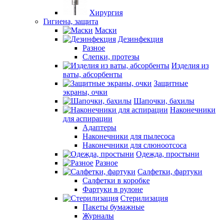
Хирургия
Гигиена, защита
Маски
Дезинфекция
Разное
Слепки, протезы
Изделия из
ваты, абсорбенты
Защитные
экраны, очки
Шапочки, бахилы
Наконечники
для аспирации
Адаптеры
Наконечники для пылесоса
Наконечники для слюноотсоса
Одежда, простыни
Разное
Салфетки, фартуки
Салфетки в коробке
Фартуки в рулоне
Стерилизация
Пакеты бумажные
Журналы