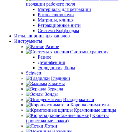
изоляции рабочего поля
Материалы для ретракции
Роторасширители
Матрицы, клинья
Ретракционные нити
Система Коффердам
Иглы, шприцы для каналов
Инструменты
Разное
Системы хранения
Разное
Дезинфекция
Эндодонтия, боры
Schwert
Гладилки
Зажимы
Зеркала
Зонды
Иглодержатели
Коронкосниматели
Крампонные щипцы
Кюреты
(кюретажные ложки)
Лотки
Ножницы