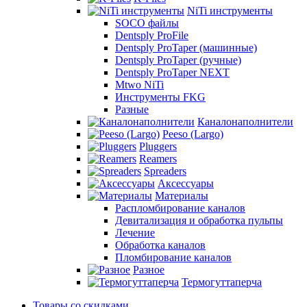
NiTi инструменты
SOCO файлы
Dentsply ProFile
Dentsply ProTaper (машинные)
Dentsply ProTaper (ручные)
Dentsply ProTaper NEXT
Mtwo NiTi
Инструменты FKG
Разные
Каналонаполнители
Peeso (Largo)
Pluggers
Reamers
Spreaders
Аксессуары
Материалы
Распломбирование каналов
Девитализация и обработка пульпы
Лечение
Обработка каналов
Пломбирование каналов
Разное
Термогуттаперча
Товары со скидками