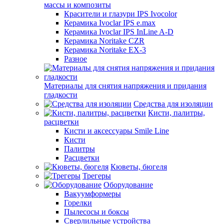
массы и композиты
Красители и глазури IPS Ivocolor
Керамика Ivoclar IPS e.max
Керамика Ivoclar IPS InLine A-D
Керамика Noritake CZR
Керамика Noritake EX-3
Разное
Материалы для снятия напряжения и придания
гладкости
Средства для изоляции
Кисти, палитры,
расцветки
Кисти и аксессуары Smile Line
Кисти
Палитры
Расцветки
Кюветы, бюгеля
Трегеры
Оборудование
Вакуумформеры
Горелки
Пылесосы и боксы
Сверлильные устройства