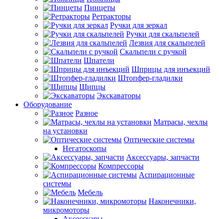
Пинцеты
Ретракторы
Ручки для зеркал
Ручки для скальпелей
Лезвия для скальпелей
Скальпели с ручкой
Шпатели
Шприцы для инъекций
Штопфер-гладилки
Щипцы
Экскаваторы
Оборудование
Разное
Матрасы, чехлы
на установки
Оптические системы
Негатоскопы
Аксессуары, запчасти
Компрессоры
Аспирационные
системы
Мебель
Наконечники,
микромоторы
Аксессуары