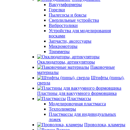
Вакуумформеры
Горелки
Пылесосы и боксы
Сверлильные устройства
Вибростолики
Устройства для моделирования
восками
Запчасти, аксессуары
Микромоторы
Триммеры
Окклюдаторы, артикуляторы
Паковочные
материалы
Штифты (пины),
сверла
Пластины для вакуумного формовщика
Пластмассы
Моделировочная пластмасса
Техполимеры
Пластмассы для индивидуальных
ложек
Проволока, кламеры
Разное