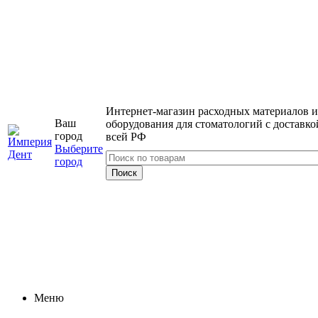
Интернет-магазин расходных материалов и
Ваш
оборудования для стоматологий с доставко
город
всей РФ
Выберите
город
Меню