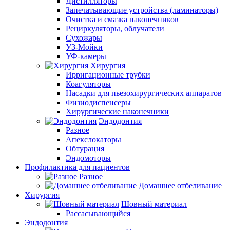
Дистилляторы
Запечатывающие устройства (ламинаторы)
Очистка и смазка наконечников
Рециркуляторы, облучатели
Сухожары
УЗ-Мойки
УФ-камеры
Хирургия
Ирригационные трубки
Коагуляторы
Насадки для пьезохирургических аппаратов
Физиодиспенсеры
Хирургические наконечники
Эндодонтия
Разное
Апекслокаторы
Обтурация
Эндомоторы
Профилактика для пациентов
Разное
Домашнее отбеливание
Хирургия
Шовный материал
Рассасывающийся
Эндодонтия