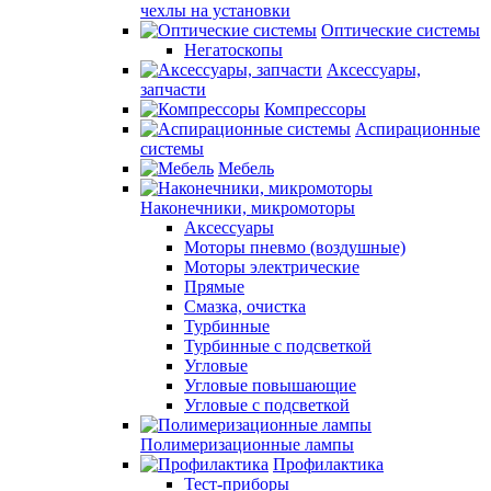
чехлы на установки
Оптические системы
Негатоскопы
Аксессуары,
запчасти
Компрессоры
Аспирационные
системы
Мебель
Наконечники, микромоторы
Аксессуары
Моторы пневмо (воздушные)
Моторы электрические
Прямые
Смазка, очистка
Турбинные
Турбинные с подсветкой
Угловые
Угловые повышающие
Угловые с подсветкой
Полимеризационные лампы
Профилактика
Тест-приборы