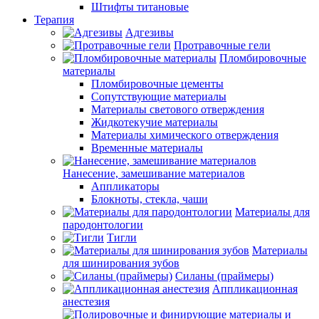
Штифты титановые
Терапия
Адгезивы
Протравочные гели
Пломбировочные
материалы
Пломбировочные цементы
Сопутствующие материалы
Материалы светового отверждения
Жидкотекучие материалы
Материалы химического отверждения
Временные материалы
Нанесение, замешивание материалов
Аппликаторы
Блокноты, стекла, чаши
Материалы для
пародонтологии
Тигли
Материалы
для шинирования зубов
Силаны (праймеры)
Аппликационная
анестезия