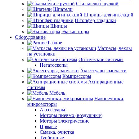
Скальпели с ручкой
Шпатели
Шприцы для инъекций
Штопфер-гладилки
Щипцы
Экскаваторы
Оборудование
Разное
Матрасы, чехлы
на установки
Оптические системы
Негатоскопы
Аксессуары, запчасти
Компрессоры
Аспирационные
системы
Мебель
Наконечники,
микромоторы
Аксессуары
Моторы пневмо (воздушные)
Моторы электрические
Прямые
Смазка, очистка
Турбинные