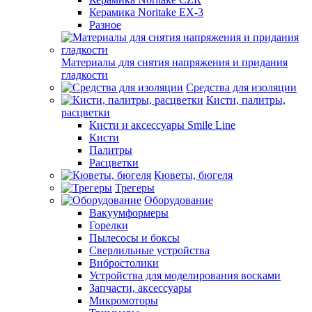
Керамика Noritake EX-3
Разное
Материалы для снятия напряжения и придания
гладкости
Средства для изоляции
Кисти, палитры,
расцветки
Кисти и аксессуары Smile Line
Кисти
Палитры
Расцветки
Кюветы, бюгеля
Трегеры
Оборудование
Вакуумформеры
Горелки
Пылесосы и боксы
Сверлильные устройства
Вибростолики
Устройства для моделирования восками
Запчасти, аксессуары
Микромоторы