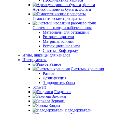
Профилактика кариеса
Артикуляционная бумага, фольга
Гемостатические препараты
Системы изоляции рабочего поля
Материалы для ретракции
Роторасширители
Матрицы, клинья
Ретракционные нити
Система Коффердам
Иглы, шприцы для каналов
Инструменты
Разное
Системы хранения
Разное
Дезинфекция
Эндодонтия, боры
Schwert
Гладилки
Зажимы
Зеркала
Зонды
Иглодержатели