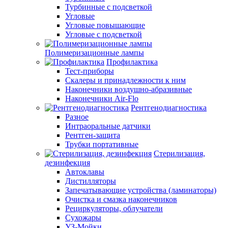
Турбинные с подсветкой
Угловые
Угловые повышающие
Угловые с подсветкой
Полимеризационные лампы
Профилактика
Тест-приборы
Скалеры и принадлежности к ним
Наконечники воздушно-абразивные
Наконечники Air-Flo
Рентгенодиагностика
Разное
Интраоральные датчики
Рентген-защита
Трубки портативные
Стерилизация,
дезинфекция
Автоклавы
Дистилляторы
Запечатывающие устройства (ламинаторы)
Очистка и смазка наконечников
Рециркуляторы, облучатели
Сухожары
УЗ-Мойки