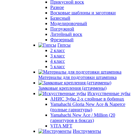
Прикусной воск
Разное
Восковые шаблоны и заготовки
Базисный
Моделировочный
Погружной
Литейный воск
Фрезерный
Гипсы
2 класс
3 класс
4 класс
5 класс
Материалы для подготовки штампика
Замковые крепления (аттачмены)
Искусственные зубы
АНИС Зубы 2-х слойные в бобинах
Yamahachi Gloria New Ace & Naperce
(полные гарнитуры)
Yamahachi New Ace / Million (20
гарнитуров в боксах)
VITA MFT
Инструменты