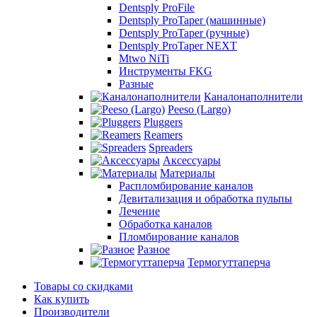
Dentsply ProFile
Dentsply ProTaper (машинные)
Dentsply ProTaper (ручные)
Dentsply ProTaper NEXT
Mtwo NiTi
Инструменты FKG
Разные
Каналонаполнители
Peeso (Largo)
Pluggers
Reamers
Spreaders
Аксессуары
Материалы
Распломбирование каналов
Девитализация и обработка пульпы
Лечение
Обработка каналов
Пломбирование каналов
Разное
Термогуттаперча
Товары со скидками
Как купить
Производители