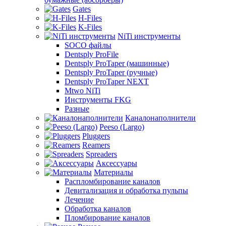
Gates
H-Files
K-Files
NiTi инструменты
SOCO файлы
Dentsply ProFile
Dentsply ProTaper (машинные)
Dentsply ProTaper (ручные)
Dentsply ProTaper NEXT
Mtwo NiTi
Инструменты FKG
Разные
Каналонаполнители
Peeso (Largo)
Pluggers
Reamers
Spreaders
Аксессуары
Материалы
Распломбирование каналов
Девитализация и обработка пульпы
Лечение
Обработка каналов
Пломбирование каналов