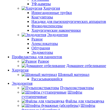
УФ-камеры
Хирургия
Ирригационные трубки
Коагуляторы
Насадки для пьезохирургических аппаратов
Физиодиспенсеры
Хирургические наконечники
Эндодонтия
Разное
Апекслокаторы
Обтурация
Эндомоторы
Профилактика для пациентов
Разное
Домашнее отбеливание
Хирургия
Шовный материал
Рассасывающийся
Эндодонтия
Пульпоэкстракторы
Штифты
гуттаперчивые
Файлы для ультразвука
Штифты
бумажные (абсорберы)