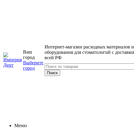
Интернет-магазин расходных материалов и
Ваш
оборудования для стоматологий с доставко
город
всей РФ
Выберите
город
Меню