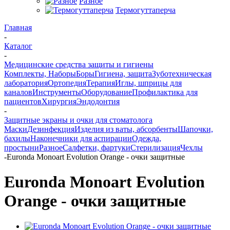
Разное
Термогуттаперча
Главная
-
Каталог
-
Медицинские средства защиты и гигиены
Комплекты, Наборы
Боры
Гигиена, защита
Зуботехническая
лаборатория
Ортопедия
Терапия
Иглы, шприцы для
каналов
Инструменты
Оборудование
Профилактика для
пациентов
Хирургия
Эндодонтия
-
Защитные экраны и очки для стоматолога
Маски
Дезинфекция
Изделия из ваты, абсорбенты
Шапочки,
бахилы
Наконечники для аспирации
Одежда,
простыни
Разное
Салфетки, фартуки
Стерилизация
Чехлы
-
Euronda Monoart Evolution Orange - очки защитные
Euronda Monoart Evolution
Orange - очки защитные