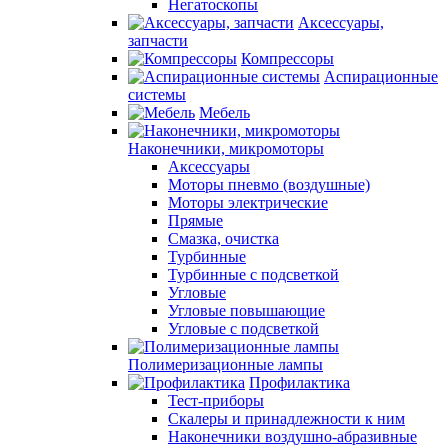
Негатоскопы
Аксессуары,
запчасти
Компрессоры
Аспирационные
системы
Мебель
Наконечники, микромоторы
Аксессуары
Моторы пневмо (воздушные)
Моторы электрические
Прямые
Смазка, очистка
Турбинные
Турбинные с подсветкой
Угловые
Угловые повышающие
Угловые с подсветкой
Полимеризационные лампы
Профилактика
Тест-приборы
Скалеры и принадлежности к ним
Наконечники воздушно-абразивные