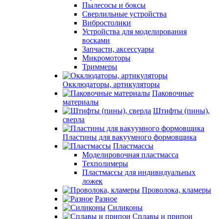
Пылесосы и боксы
Сверлильные устройства
Вибростолики
Устройства для моделирования
восками
Запчасти, аксессуары
Микромоторы
Триммеры
Окклюдаторы, артикуляторы
Паковочные
материалы
Штифты (пины),
сверла
Пластины для вакуумного формовщика
Пластмассы
Моделировочная пластмасса
Техполимеры
Пластмассы для индивидуальных
ложек
Проволока, кламеры
Разное
Силиконы
Сплавы и припои