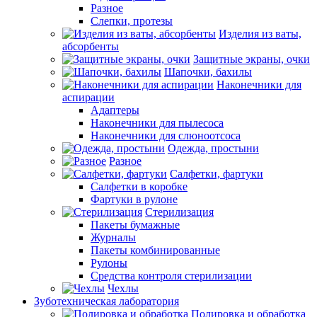
Разное
Слепки, протезы
Изделия из ваты,
абсорбенты
Защитные экраны, очки
Шапочки, бахилы
Наконечники для
аспирации
Адаптеры
Наконечники для пылесоса
Наконечники для слюноотсоса
Одежда, простыни
Разное
Салфетки, фартуки
Салфетки в коробке
Фартуки в рулоне
Стерилизация
Пакеты бумажные
Журналы
Пакеты комбинированные
Рулоны
Средства контроля стерилизации
Чехлы
Зуботехническая лаборатория
Полировка и обработка