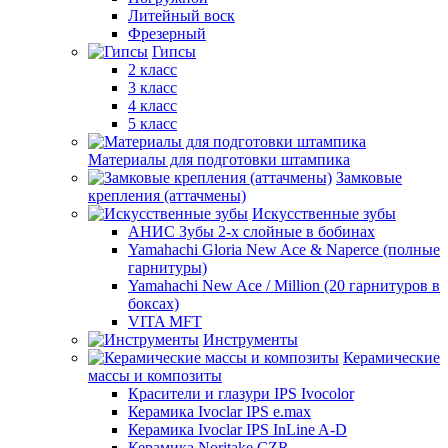
Литейный воск
Фрезерный
Гипсы
2 класс
3 класс
4 класс
5 класс
Материалы для подготовки штампика
Замковые
крепления (аттачмены)
Искусственные зубы
АНИС Зубы 2-х слойные в бобинах
Yamahachi Gloria New Ace & Naperce (полные
гарнитуры)
Yamahachi New Ace / Million (20 гарнитуров в
боксах)
VITA MFT
Инструменты
Керамические
массы и композиты
Красители и глазури IPS Ivocolor
Керамика Ivoclar IPS e.max
Керамика Ivoclar IPS InLine A-D
Керамика Noritake CZR