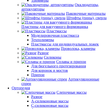
Триммеры
Окклюдаторы,
артикуляторы
Паковочные материалы
Штифты (пины), сверла
Пластины для вакуумного формовщика
Пластмассы
Моделировочная пластмасса
Техполимеры
Пластмассы для индивидуальных ложек
Проволока, кламеры
Разное
Силиконы
Сплавы и припои
Для бюгельного протезирования
Для коронок и мостов
Припои
Артикуляционные
спреи
Ортопедия
Слепочные массы
Разное
А-силиконовые массы
С-силиконовые массы