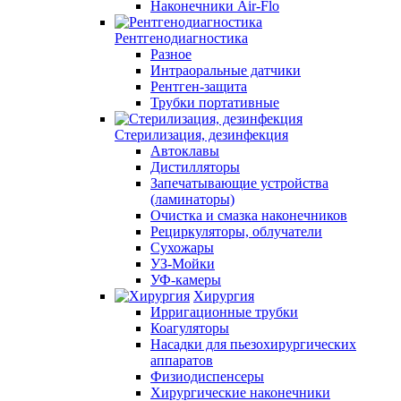
Наконечники Air-Flo
Рентгенодиагностика
Разное
Интраоральные датчики
Рентген-защита
Трубки портативные
Стерилизация, дезинфекция
Автоклавы
Дистилляторы
Запечатывающие устройства
(ламинаторы)
Очистка и смазка наконечников
Рециркуляторы, облучатели
Сухожары
УЗ-Мойки
УФ-камеры
Хирургия
Ирригационные трубки
Коагуляторы
Насадки для пьезохирургических
аппаратов
Физиодиспенсеры
Хирургические наконечники