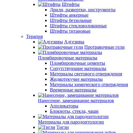
Штифты
Дрили, развертки, инструменты
Штифты анкерные
Штифты беззольные
Штифты стекловолоконные
Штифты титановые
Терапия
Адгезивы
Протравочные гели
Пломбировочные материалы
Пломбировочные цементы
Сопутствующие материалы
Материалы светового отверждения
Жидкотекучие материалы
Материалы химического отверждения
Временные материалы
Нанесение, замешивание материалов
Аппликаторы
Блокноты, стекла, чаши
Материалы для пародонтологии
Тигли