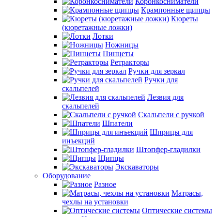
Коронкосниматели
Крампонные щипцы
Кюреты
(кюретажные ложки)
Лотки
Ножницы
Пинцеты
Ретракторы
Ручки для зеркал
Ручки для
скальпелей
Лезвия для
скальпелей
Скальпели с ручкой
Шпатели
Шприцы для
инъекций
Штопфер-гладилки
Щипцы
Экскаваторы
Оборудование
Разное
Матрасы,
чехлы на установки
Оптические системы