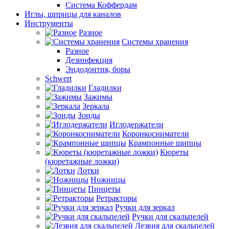
Система Коффердам
Иглы, шприцы для каналов
Инструменты
Разное
Системы хранения
Разное
Дезинфекция
Эндодонтия, боры
Schwert
Гладилки
Зажимы
Зеркала
Зонды
Иглодержатели
Коронкосниматели
Крампонные щипцы
Кюреты
(кюретажные ложки)
Лотки
Ножницы
Пинцеты
Ретракторы
Ручки для зеркал
Ручки для скальпелей
Лезвия для скальпелей