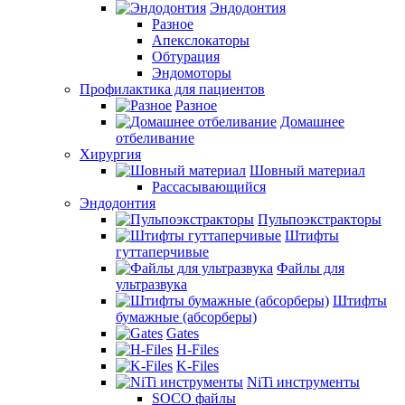
Эндодонтия
Разное
Апекслокаторы
Обтурация
Эндомоторы
Профилактика для пациентов
Разное
Домашнее
отбеливание
Хирургия
Шовный материал
Рассасывающийся
Эндодонтия
Пульпоэкстракторы
Штифты
гуттаперчивые
Файлы для
ультразвука
Штифты
бумажные (абсорберы)
Gates
H-Files
K-Files
NiTi инструменты
SOCO файлы