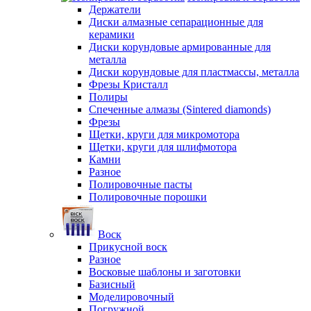
Держатели
Диски алмазные сепарационные для
керамики
Диски корундовые армированные для
металла
Диски корундовые для пластмассы, металла
Фрезы Кристалл
Полиры
Спеченные алмазы (Sintered diamonds)
Фрезы
Щетки, круги для микромотора
Щетки, круги для шлифмотора
Камни
Разное
Полировочные пасты
Полировочные порошки
Воск
Прикусной воск
Разное
Восковые шаблоны и заготовки
Базисный
Моделировочный
Погружной