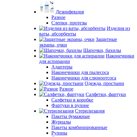
Дезинфекция
Разное
Слепки, протезы
Изделия из
ваты, абсорбенты
Защитные
экраны, очки
Шапочки, бахилы
Наконечники
для аспирации
Адаптеры
Наконечники для пылесоса
Наконечники для слюноотсоса
Одежда, простыни
Разное
Салфетки, фартуки
Салфетки в коробке
Фартуки в рулоне
Стерилизация
Пакеты бумажные
Журналы
Пакеты комбинированные
Рулоны