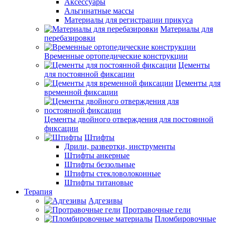
Аксессуары
Альгинатные массы
Материалы для регистрации прикуса
Материалы для
перебазировки
Временные ортопедические конструкции
Цементы
для постоянной фиксации
Цементы для
временной фиксации
Цементы двойного отверждения для постоянной
фиксации
Штифты
Дрили, развертки, инструменты
Штифты анкерные
Штифты беззольные
Штифты стекловолоконные
Штифты титановые
Терапия
Адгезивы
Протравочные гели
Пломбировочные