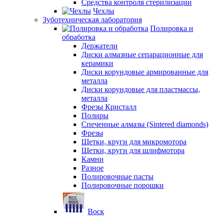
Средства контроля стерилизации
Чехлы
Зуботехническая лаборатория
Полировка и
обработка
Держатели
Диски алмазные сепарационные для
керамики
Диски корундовые армированные для
металла
Диски корундовые для пластмассы,
металла
Фрезы Кристалл
Полиры
Спеченные алмазы (Sintered diamonds)
Фрезы
Щетки, круги для микромотора
Щетки, круги для шлифмотора
Камни
Разное
Полировочные пасты
Полировочные порошки
Воск