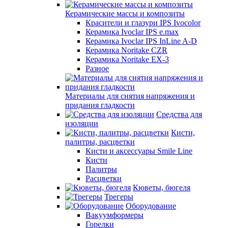
Керамические массы и композиты
Красители и глазури IPS Ivocolor
Керамика Ivoclar IPS e.max
Керамика Ivoclar IPS InLine A-D
Керамика Noritake CZR
Керамика Noritake EX-3
Разное
Материалы для снятия напряжения и
придания гладкости
Средства для
изоляции
Кисти,
палитры, расцветки
Кисти и аксессуары Smile Line
Кисти
Палитры
Расцветки
Кюветы, бюгеля
Трегеры
Оборудование
Вакуумформеры
Горелки