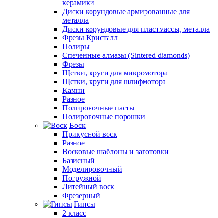
керамики
Диски корундовые армированные для
металла
Диски корундовые для пластмассы, металла
Фрезы Кристалл
Полиры
Спеченные алмазы (Sintered diamonds)
Фрезы
Щетки, круги для микромотора
Щетки, круги для шлифмотора
Камни
Разное
Полировочные пасты
Полировочные порошки
Воск
Прикусной воск
Разное
Восковые шаблоны и заготовки
Базисный
Моделировочный
Погружной
Литейный воск
Фрезерный
Гипсы
2 класс