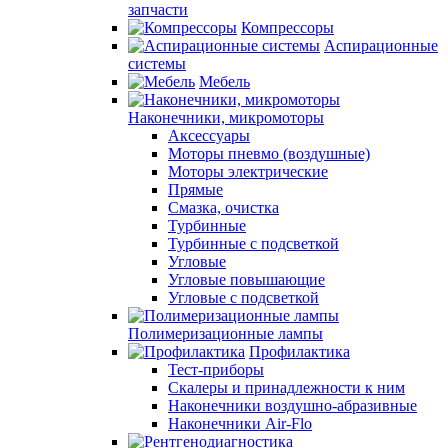
запчасти
Компрессоры
Аспирационные
системы
Мебель
Наконечники, микромоторы
Аксессуары
Моторы пневмо (воздушные)
Моторы электрические
Прямые
Смазка, очистка
Турбинные
Турбинные с подсветкой
Угловые
Угловые повышающие
Угловые с подсветкой
Полимеризационные лампы
Профилактика
Тест-приборы
Скалеры и принадлежности к ним
Наконечники воздушно-абразивные
Наконечники Air-Flo