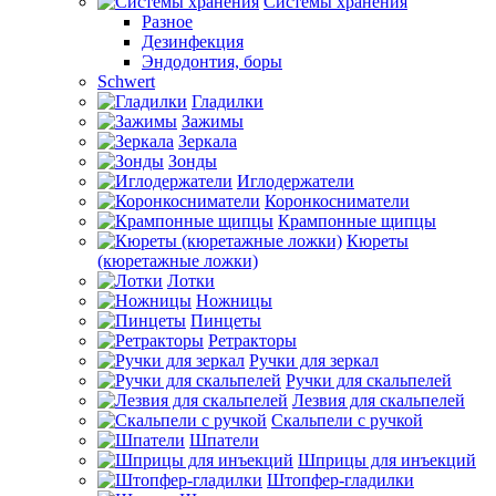
Системы хранения
Разное
Дезинфекция
Эндодонтия, боры
Schwert
Гладилки
Зажимы
Зеркала
Зонды
Иглодержатели
Коронкосниматели
Крампонные щипцы
Кюреты
(кюретажные ложки)
Лотки
Ножницы
Пинцеты
Ретракторы
Ручки для зеркал
Ручки для скальпелей
Лезвия для скальпелей
Скальпели с ручкой
Шпатели
Шприцы для инъекций
Штопфер-гладилки