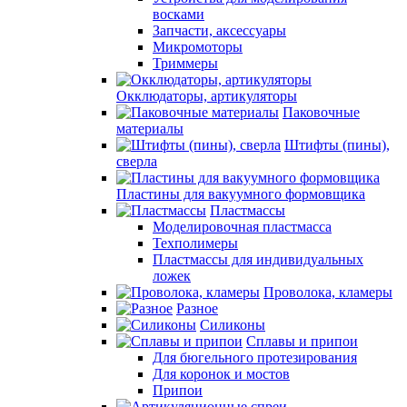
восками
Запчасти, аксессуары
Микромоторы
Триммеры
Окклюдаторы, артикуляторы
Паковочные
материалы
Штифты (пины),
сверла
Пластины для вакуумного формовщика
Пластмассы
Моделировочная пластмасса
Техполимеры
Пластмассы для индивидуальных
ложек
Проволока, кламеры
Разное
Силиконы
Сплавы и припои
Для бюгельного протезирования
Для коронок и мостов
Припои