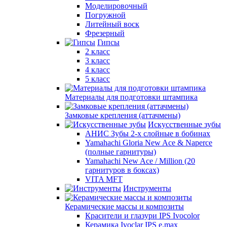
Моделировочный
Погружной
Литейный воск
Фрезерный
Гипсы
2 класс
3 класс
4 класс
5 класс
Материалы для подготовки штампика
Замковые крепления (аттачмены)
Искусственные зубы
АНИС Зубы 2-х слойные в бобинах
Yamahachi Gloria New Ace & Naperce
(полные гарнитуры)
Yamahachi New Ace / Million (20
гарнитуров в боксах)
VITA MFT
Инструменты
Керамические массы и композиты
Красители и глазури IPS Ivocolor
Керамика Ivoclar IPS e.max