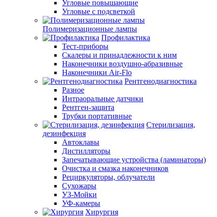
Угловые повышающие
Угловые с подсветкой
Полимеризационные лампы
Профилактика
Тест-приборы
Скалеры и принадлежности к ним
Наконечники воздушно-абразивные
Наконечники Air-Flo
Рентгенодиагностика
Разное
Интраоральные датчики
Рентген-защита
Трубки портативные
Стерилизация,
дезинфекция
Автоклавы
Дистилляторы
Запечатывающие устройства (ламинаторы)
Очистка и смазка наконечников
Рециркуляторы, облучатели
Сухожары
УЗ-Мойки
УФ-камеры
Хирургия