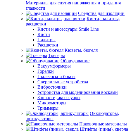
Материалы для снятия напряжения и придания
гладкости
Средства для изоляции
Кисти, палитры,
расцветки
Кисти и аксессуары Smile Line
Кисти
Палитры
Расцветки
Кюветы, бюгеля
Трегеры
Оборудование
Вакуумформеры
Горелки
Пылесосы и боксы
Сверлильные устройства
Вибростолики
Устройства для моделирования восками
Запчасти, аксессуары
Микромоторы
Триммеры
Окклюдаторы,
артикуляторы
Паковочные материалы
Штифты (пины), сверла