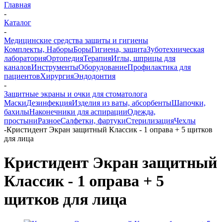
Главная
-
Каталог
-
Медицинские средства защиты и гигиены
Комплекты, Наборы
Боры
Гигиена, защита
Зуботехническая
лаборатория
Ортопедия
Терапия
Иглы, шприцы для
каналов
Инструменты
Оборудование
Профилактика для
пациентов
Хирургия
Эндодонтия
-
Защитные экраны и очки для стоматолога
Маски
Дезинфекция
Изделия из ваты, абсорбенты
Шапочки,
бахилы
Наконечники для аспирации
Одежда,
простыни
Разное
Салфетки, фартуки
Стерилизация
Чехлы
-
Кристидент Экран защитный Классик - 1 оправа + 5 щитков
для лица
Кристидент Экран защитный
Классик - 1 оправа + 5
щитков для лица