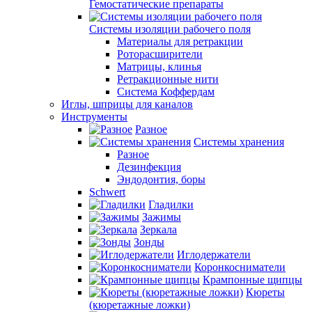
Гемостатические препараты
Системы изоляции рабочего поля
Материалы для ретракции
Роторасширители
Матрицы, клинья
Ретракционные нити
Система Коффердам
Иглы, шприцы для каналов
Инструменты
Разное
Системы хранения
Разное
Дезинфекция
Эндодонтия, боры
Schwert
Гладилки
Зажимы
Зеркала
Зонды
Иглодержатели
Коронкосниматели
Крампонные щипцы
Кюреты
(кюретажные ложки)