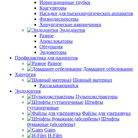
Ирригационные трубки
Коагуляторы
Насадки для пьезохирургических аппаратов
Физиодиспенсеры
Хирургические наконечники
Эндодонтия
Разное
Апекслокаторы
Обтурация
Эндомоторы
Профилактика для пациентов
Разное
Домашнее отбеливание
Хирургия
Шовный материал
Рассасывающийся
Эндодонтия
Пульпоэкстракторы
Штифты
гуттаперчивые
Файлы для ультразвука
Штифты
бумажные (абсорберы)
Gates
H-Files