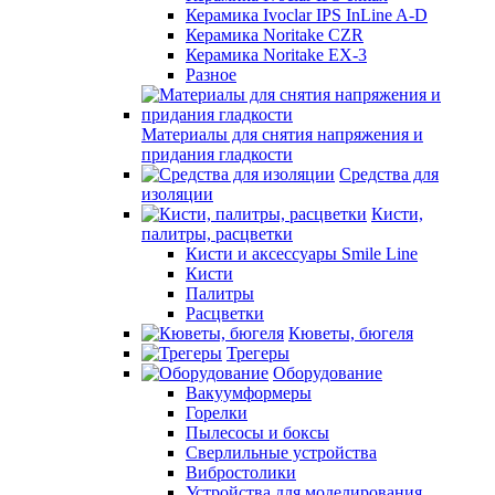
Керамика Ivoclar IPS InLine A-D
Керамика Noritake CZR
Керамика Noritake EX-3
Разное
Материалы для снятия напряжения и
придания гладкости
Средства для
изоляции
Кисти,
палитры, расцветки
Кисти и аксессуары Smile Line
Кисти
Палитры
Расцветки
Кюветы, бюгеля
Трегеры
Оборудование
Вакуумформеры
Горелки
Пылесосы и боксы
Сверлильные устройства
Вибростолики
Устройства для моделирования