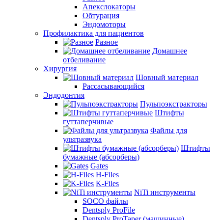
Апекслокаторы
Обтурация
Эндомоторы
Профилактика для пациентов
Разное
Домашнее
отбеливание
Хирургия
Шовный материал
Рассасывающийся
Эндодонтия
Пульпоэкстракторы
Штифты
гуттаперчивые
Файлы для
ультразвука
Штифты
бумажные (абсорберы)
Gates
H-Files
K-Files
NiTi инструменты
SOCO файлы
Dentsply ProFile
Dentsply ProTaper (машинные)