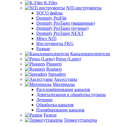
K-Files
NiTi инструменты
SOCO файлы
Dentsply ProFile
Dentsply ProTaper (машинные)
Dentsply ProTaper (ручные)
Dentsply ProTaper NEXT
Mtwo NiTi
Инструменты FKG
Разные
Каналонаполнители
Peeso (Largo)
Pluggers
Reamers
Spreaders
Аксессуары
Материалы
Распломбирование каналов
Девитализация и обработка пульпы
Лечение
Обработка каналов
Пломбирование каналов
Разное
Термогуттаперча