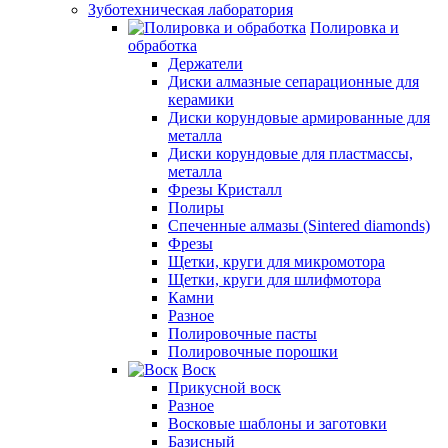
Зуботехническая лаборатория
Полировка и
обработка
Держатели
Диски алмазные сепарационные для
керамики
Диски корундовые армированные для
металла
Диски корундовые для пластмассы,
металла
Фрезы Кристалл
Полиры
Спеченные алмазы (Sintered diamonds)
Фрезы
Щетки, круги для микромотора
Щетки, круги для шлифмотора
Камни
Разное
Полировочные пасты
Полировочные порошки
Воск
Прикусной воск
Разное
Восковые шаблоны и заготовки
Базисный