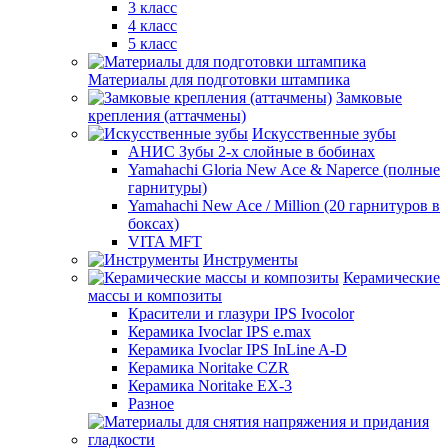
3 класс
4 класс
5 класс
Материалы для подготовки штампика
Замковые
крепления (аттачмены)
Искусственные зубы
АНИС Зубы 2-х слойные в бобинах
Yamahachi Gloria New Ace & Naperce (полные
гарнитуры)
Yamahachi New Ace / Million (20 гарнитуров в
боксах)
VITA MFT
Инструменты
Керамические
массы и композиты
Красители и глазури IPS Ivocolor
Керамика Ivoclar IPS e.max
Керамика Ivoclar IPS InLine A-D
Керамика Noritake CZR
Керамика Noritake EX-3
Разное