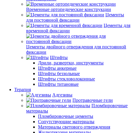
Временные ортопедические конструкции
Цементы
для постоянной фиксации
Цементы для
временной фиксации
Цементы двойного отверждения для постоянной
фиксации
Штифты
Дрили, развертки, инструменты
Штифты анкерные
Штифты беззольные
Штифты стекловолоконные
Штифты титановые
Терапия
Адгезивы
Протравочные гели
Пломбировочные
материалы
Пломбировочные цементы
Сопутствующие материалы
Материалы светового отверждения
Жидкотекучие материалы