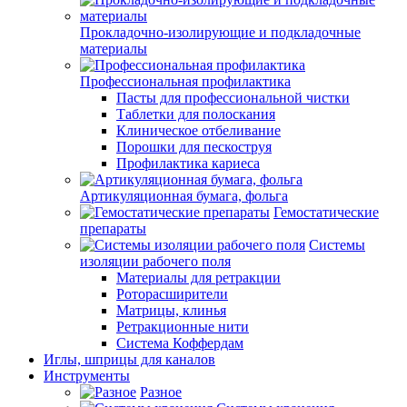
Прокладочно-изолирующие и подкладочные
материалы
Профессиональная профилактика
Пасты для профессиональной чистки
Таблетки для полоскания
Клиническое отбеливание
Порошки для пескоструя
Профилактика кариеса
Артикуляционная бумага, фольга
Гемостатические
препараты
Системы
изоляции рабочего поля
Материалы для ретракции
Роторасширители
Матрицы, клинья
Ретракционные нити
Система Коффердам
Иглы, шприцы для каналов
Инструменты
Разное