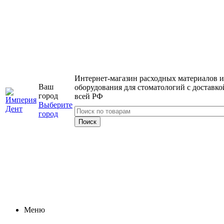
Интернет-магазин расходных материалов и
Ваш
оборудования для стоматологий с доставко
город
всей РФ
Выберите
город
Меню