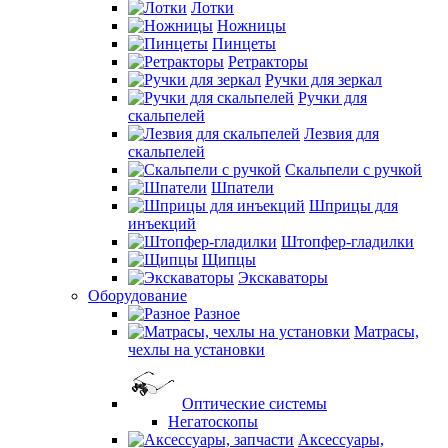
Лотки
Ножницы
Пинцеты
Ретракторы
Ручки для зеркал
Ручки для
скальпелей
Лезвия для
скальпелей
Скальпели с ручкой
Шпатели
Шприцы для
инъекций
Штопфер-гладилки
Щипцы
Экскаваторы
Оборудование
Разное
Матрасы,
чехлы на установки
Оптические системы
Негатоскопы
Аксессуары,