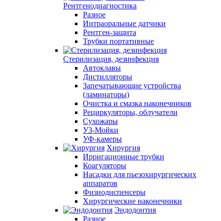
Рентгенодиагностика
Разное
Интраоральные датчики
Рентген-защита
Трубки портативные
Стерилизация, дезинфекция
Автоклавы
Дистилляторы
Запечатывающие устройства
(ламинаторы)
Очистка и смазка наконечников
Рециркуляторы, облучатели
Сухожары
УЗ-Мойки
УФ-камеры
Хирургия
Ирригационные трубки
Коагуляторы
Насадки для пьезохирургических
аппаратов
Физиодиспенсеры
Хирургические наконечники
Эндодонтия
Разное