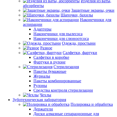
Изделия из ваты,
абсорбенты
Защитные экраны, очки
Шапочки, бахилы
Наконечники для
аспирации
Адаптеры
Наконечники для пылесоса
Наконечники для слюноотсоса
Одежда, простыни
Разное
Салфетки, фартуки
Салфетки в коробке
Фартуки в рулоне
Стерилизация
Пакеты бумажные
Журналы
Пакеты комбинированные
Рулоны
Средства контроля стерилизации
Чехлы
Зуботехническая лаборатория
Полировка и обработка
Держатели
Диски алмазные сепарационные для