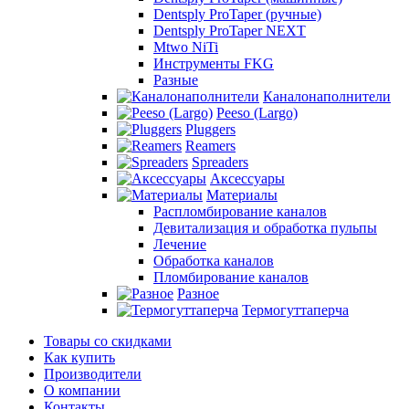
Dentsply ProTaper (ручные)
Dentsply ProTaper NEXT
Mtwo NiTi
Инструменты FKG
Разные
Каналонаполнители
Peeso (Largo)
Pluggers
Reamers
Spreaders
Аксессуары
Материалы
Распломбирование каналов
Девитализация и обработка пульпы
Лечение
Обработка каналов
Пломбирование каналов
Разное
Термогуттаперча
Товары со скидками
Как купить
Производители
О компании
Контакты