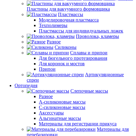
Пластины для вакуумного формовщика
Пластмассы
Моделировочная пластмасса
Техполимеры
Пластмассы для индивидуальных ложек
Проволока, кламеры
Разное
Силиконы
Сплавы и припои
Для бюгельного протезирования
Для коронок и мостов
Припои
Артикуляционные
спреи
Ортопедия
Слепочные массы
Разное
А-силиконовые массы
С-силиконовые массы
Аксессуары
Альгинатные массы
Материалы для регистрации прикуса
Материалы для
перебазировки