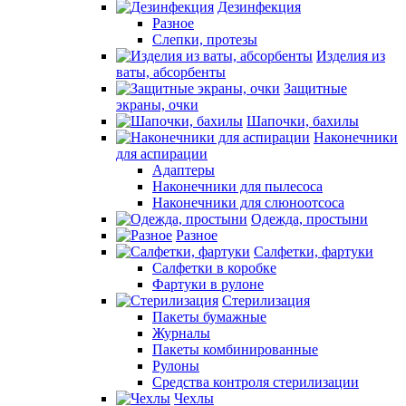
Дезинфекция
Разное
Слепки, протезы
Изделия из
ваты, абсорбенты
Защитные
экраны, очки
Шапочки, бахилы
Наконечники
для аспирации
Адаптеры
Наконечники для пылесоса
Наконечники для слюноотсоса
Одежда, простыни
Разное
Салфетки, фартуки
Салфетки в коробке
Фартуки в рулоне
Стерилизация
Пакеты бумажные
Журналы
Пакеты комбинированные
Рулоны
Средства контроля стерилизации
Чехлы