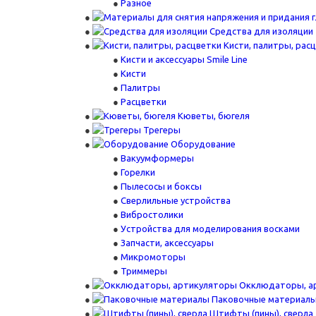
Разное
Средства для изоляции
Кисти, палитры, рас
Кисти и аксессуары Smile Line
Кисти
Палитры
Расцветки
Кюветы, бюгеля
Трегеры
Оборудование
Вакуумформеры
Горелки
Пылесосы и боксы
Сверлильные устройства
Вибростолики
Устройства для моделирования восками
Запчасти, аксессуары
Микромоторы
Триммеры
Окклюдаторы, а
Паковочные материал
Штифты (пины), сверла