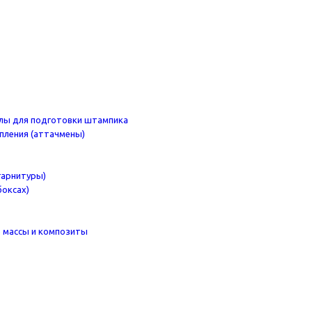
лы для подготовки штампика
пления (аттачмены)
 гарнитуры)
боксах)
 массы и композиты