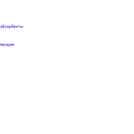
, абсорбенты
пирации