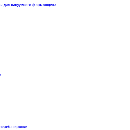
ы для вакуумного формовщика
и
перебазировки