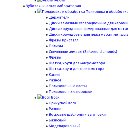
Чехлы
Зуботехническая лаборатория
Полировка и обработк
Держатели
Диски алмазные сепарационные для керами
Диски корундовые армированные для мета
Диски корундовые для пластмассы, металл
Фрезы Кристалл
Полиры
Спеченные алмазы (Sintered diamonds)
Фрезы
Щетки, круги для микромотора
Щетки, круги для шлифмотора
Камни
Разное
Полировочные пасты
Полировочные порошки
Воск
Прикусной воск
Разное
Восковые шаблоны и заготовки
Базисный
Моделировочный