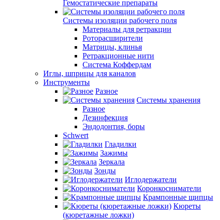
Гемостатические препараты
Системы изоляции рабочего поля
Материалы для ретракции
Роторасширители
Матрицы, клинья
Ретракционные нити
Система Коффердам
Иглы, шприцы для каналов
Инструменты
Разное
Системы хранения
Разное
Дезинфекция
Эндодонтия, боры
Schwert
Гладилки
Зажимы
Зеркала
Зонды
Иглодержатели
Коронкосниматели
Крампонные щипцы
Кюреты
(кюретажные ложки)