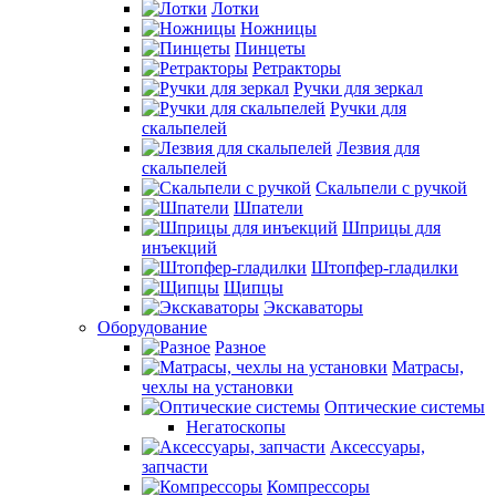
Лотки
Ножницы
Пинцеты
Ретракторы
Ручки для зеркал
Ручки для
скальпелей
Лезвия для
скальпелей
Скальпели с ручкой
Шпатели
Шприцы для
инъекций
Штопфер-гладилки
Щипцы
Экскаваторы
Оборудование
Разное
Матрасы,
чехлы на установки
Оптические системы
Негатоскопы
Аксессуары,
запчасти
Компрессоры