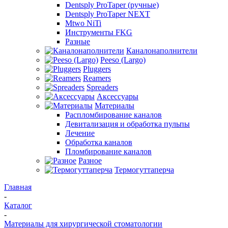
Dentsply ProTaper (ручные)
Dentsply ProTaper NEXT
Mtwo NiTi
Инструменты FKG
Разные
Каналонаполнители
Peeso (Largo)
Pluggers
Reamers
Spreaders
Аксессуары
Материалы
Распломбирование каналов
Девитализация и обработка пульпы
Лечение
Обработка каналов
Пломбирование каналов
Разное
Термогуттаперча
Главная
-
Каталог
-
Материалы для хирургической стоматологии