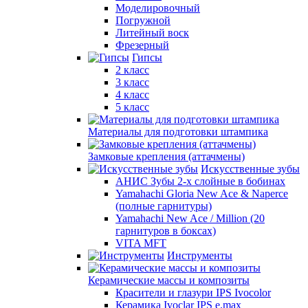
Моделировочный
Погружной
Литейный воск
Фрезерный
Гипсы
2 класс
3 класс
4 класс
5 класс
Материалы для подготовки штампика
Замковые крепления (аттачмены)
Искусственные зубы
АНИС Зубы 2-х слойные в бобинах
Yamahachi Gloria New Ace & Naperce
(полные гарнитуры)
Yamahachi New Ace / Million (20
гарнитуров в боксах)
VITA MFT
Инструменты
Керамические массы и композиты
Красители и глазури IPS Ivocolor
Керамика Ivoclar IPS e.max