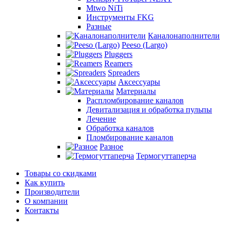
Mtwo NiTi
Инструменты FKG
Разные
Каналонаполнители
Peeso (Largo)
Pluggers
Reamers
Spreaders
Аксессуары
Материалы
Распломбирование каналов
Девитализация и обработка пульпы
Лечение
Обработка каналов
Пломбирование каналов
Разное
Термогуттаперча
Товары со скидками
Как купить
Производители
О компании
Контакты