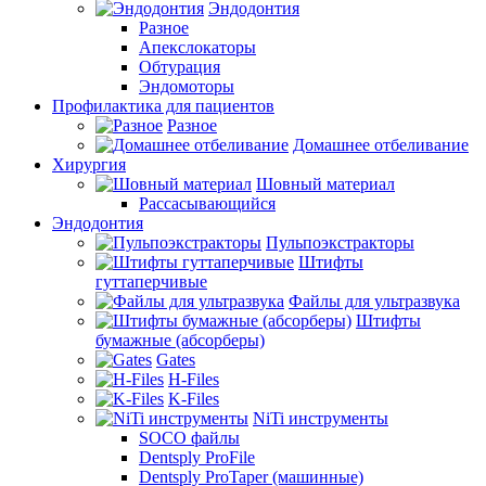
Эндодонтия
Разное
Апекслокаторы
Обтурация
Эндомоторы
Профилактика для пациентов
Разное
Домашнее отбеливание
Хирургия
Шовный материал
Рассасывающийся
Эндодонтия
Пульпоэкстракторы
Штифты
гуттаперчивые
Файлы для ультразвука
Штифты
бумажные (абсорберы)
Gates
H-Files
K-Files
NiTi инструменты
SOCO файлы
Dentsply ProFile
Dentsply ProTaper (машинные)