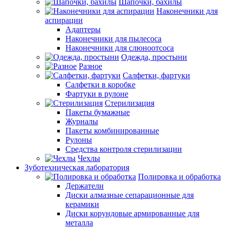
Шапочки, бахилы
Наконечники для
аспирации
Адаптеры
Наконечники для пылесоса
Наконечники для слюноотсоса
Одежда, простыни
Разное
Салфетки, фартуки
Салфетки в коробке
Фартуки в рулоне
Стерилизация
Пакеты бумажные
Журналы
Пакеты комбинированные
Рулоны
Средства контроля стерилизации
Чехлы
Зуботехническая лаборатория
Полировка и обработка
Держатели
Диски алмазные сепарационные для
керамики
Диски корундовые армированные для
металла