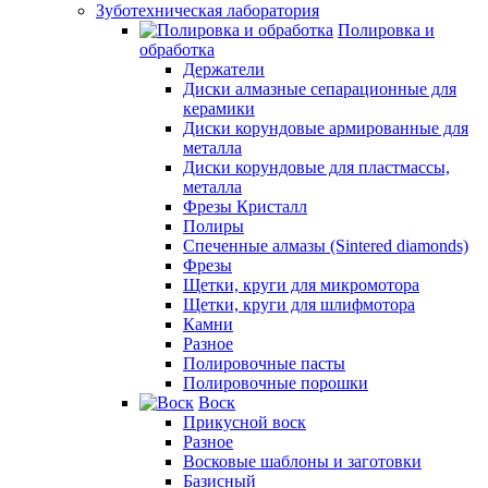
Зуботехническая лаборатория
Полировка и
обработка
Держатели
Диски алмазные сепарационные для
керамики
Диски корундовые армированные для
металла
Диски корундовые для пластмассы,
металла
Фрезы Кристалл
Полиры
Спеченные алмазы (Sintered diamonds)
Фрезы
Щетки, круги для микромотора
Щетки, круги для шлифмотора
Камни
Разное
Полировочные пасты
Полировочные порошки
Воск
Прикусной воск
Разное
Восковые шаблоны и заготовки
Базисный