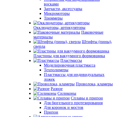
восками
Запчасти, аксессуары
Микромоторы
Триммеры
Окклюдаторы, артикуляторы
Паковочные
материалы
Штифты (пины),
сверла
Пластины для вакуумного формовщика
Пластмассы
Моделировочная пластмасса
Техполимеры
Пластмассы для индивидуальных
ложек
Проволока, кламеры
Разное
Силиконы
Сплавы и припои
Для бюгельного протезирования
Для коронок и мостов
Припои