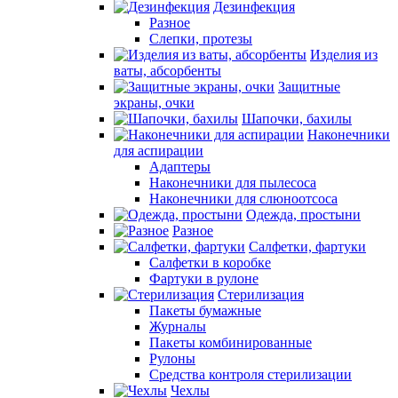
Дезинфекция
Разное
Слепки, протезы
Изделия из
ваты, абсорбенты
Защитные
экраны, очки
Шапочки, бахилы
Наконечники
для аспирации
Адаптеры
Наконечники для пылесоса
Наконечники для слюноотсоса
Одежда, простыни
Разное
Салфетки, фартуки
Салфетки в коробке
Фартуки в рулоне
Стерилизация
Пакеты бумажные
Журналы
Пакеты комбинированные
Рулоны
Средства контроля стерилизации
Чехлы