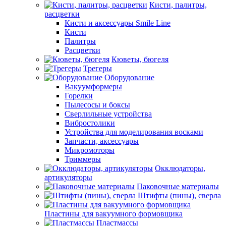
Кисти, палитры,
расцветки
Кисти и аксессуары Smile Line
Кисти
Палитры
Расцветки
Кюветы, бюгеля
Трегеры
Оборудование
Вакуумформеры
Горелки
Пылесосы и боксы
Сверлильные устройства
Вибростолики
Устройства для моделирования восками
Запчасти, аксессуары
Микромоторы
Триммеры
Окклюдаторы,
артикуляторы
Паковочные материалы
Штифты (пины), сверла
Пластины для вакуумного формовщика
Пластмассы