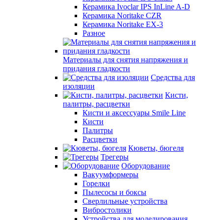
Керамика Ivoclar IPS InLine A-D
Керамика Noritake CZR
Керамика Noritake EX-3
Разное
Материалы для снятия напряжения и
придания гладкости
Средства для
изоляции
Кисти,
палитры, расцветки
Кисти и аксессуары Smile Line
Кисти
Палитры
Расцветки
Кюветы, бюгеля
Трегеры
Оборудование
Вакуумформеры
Горелки
Пылесосы и боксы
Сверлильные устройства
Вибростолики
Устройства для моделирования