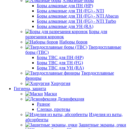
Алмазные боры
Боры алмазные для ПН (HP)
Боры алмазные для ТН (FG) - NTI
Боры алмазные для ТН (FG) - NTI Abacus
Боры алмазные для ТН (FG) - NTI Turbo
Боры алмазные для УН (RA)
Боры для
разрезания коронок
Наборы боров
Твердосплавные
боры (ТВС)
Боры ТВС для ПН (HP)
Боры ТВС для ТН (FG)
Боры ТВС для УН (RA)
Твердосплавные
финиры
Хирургия
Гигиена, защита
Маски
Дезинфекция
Разное
Слепки, протезы
Изделия из ваты,
абсорбенты
Защитные экраны, очки