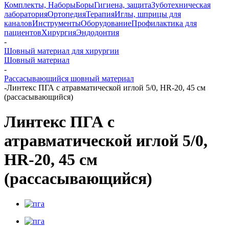
Комплекты, Наборы
Боры
Гигиена, защита
Зуботехническая
лаборатория
Ортопедия
Терапия
Иглы, шприцы для
каналов
Инструменты
Оборудование
Профилактика для
пациентов
Хирургия
Эндодонтия
-
Шовный материал для хирургии
Шовный материал
-
Рассасывающийся шовный материал
-
Линтекс ПГА с атравматической иглой 5/0, HR-20, 45 см
(рассасывающийся)
Линтекс ПГА с
атравматической иглой 5/0,
HR-20, 45 см
(рассасывающийся)