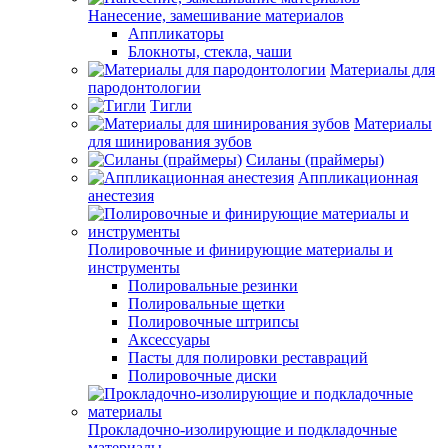
Нанесение, замешивание материалов
Аппликаторы
Блокноты, стекла, чаши
Материалы для
пародонтологии
Тигли
Материалы
для шинирования зубов
Силаны (праймеры)
Аппликационная
анестезия
Полировочные и финирующие материалы и
инструменты
Полировальные резинки
Полировальные щетки
Полировочные штрипсы
Аксессуары
Пасты для полировки реставраций
Полировочные диски
Прокладочно-изолирующие и подкладочные
материалы