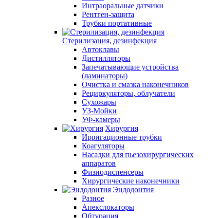
Интраоральные датчики
Рентген-защита
Трубки портативные
Стерилизация, дезинфекция
Автоклавы
Дистилляторы
Запечатывающие устройства
(ламинаторы)
Очистка и смазка наконечников
Рециркуляторы, облучатели
Сухожары
УЗ-Мойки
УФ-камеры
Хирургия
Ирригационные трубки
Коагуляторы
Насадки для пьезохирургических
аппаратов
Физиодиспенсеры
Хирургические наконечники
Эндодонтия
Разное
Апекслокаторы
Обтурация