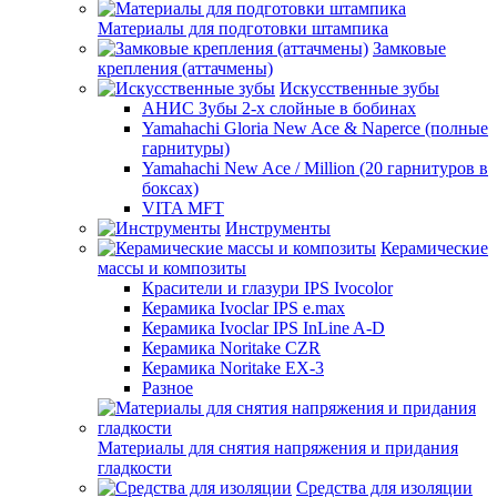
Материалы для подготовки штампика
Замковые
крепления (аттачмены)
Искусственные зубы
АНИС Зубы 2-х слойные в бобинах
Yamahachi Gloria New Ace & Naperce (полные
гарнитуры)
Yamahachi New Ace / Million (20 гарнитуров в
боксах)
VITA MFT
Инструменты
Керамические
массы и композиты
Красители и глазури IPS Ivocolor
Керамика Ivoclar IPS e.max
Керамика Ivoclar IPS InLine A-D
Керамика Noritake CZR
Керамика Noritake EX-3
Разное
Материалы для снятия напряжения и придания
гладкости
Средства для изоляции