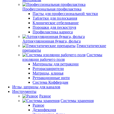
Профессиональная профилактика
Пасты для профессиональной чистки
Таблетки для полоскания
Клиническое отбеливание
Порошки для пескоструя
Профилактика кариеса
Артикуляционная бумага, фольга
Гемостатические
препараты
Системы
изоляции рабочего поля
Материалы для ретракции
Роторасширители
Матрицы, клинья
Ретракционные нити
Система Коффердам
Иглы, шприцы для каналов
Инструменты
Разное
Системы хранения
Разное
Дезинфекция