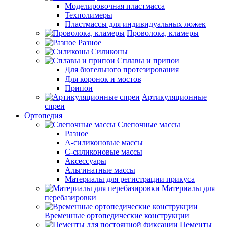
Моделировочная пластмасса
Техполимеры
Пластмассы для индивидуальных ложек
Проволока, кламеры
Разное
Силиконы
Сплавы и припои
Для бюгельного протезирования
Для коронок и мостов
Припои
Артикуляционные
спреи
Ортопедия
Слепочные массы
Разное
А-силиконовые массы
С-силиконовые массы
Аксессуары
Альгинатные массы
Материалы для регистрации прикуса
Материалы для
перебазировки
Временные ортопедические конструкции
Цементы