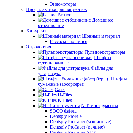
Эндомоторы
Профилактика для пациентов
Разное
Домашнее
отбеливание
Хирургия
Шовный материал
Рассасывающийся
Эндодонтия
Пульпоэкстракторы
Штифты
гуттаперчивые
Файлы для
ультразвука
Штифты
бумажные (абсорберы)
Gates
H-Files
K-Files
NiTi инструменты
SOCO файлы
Dentsply ProFile
Dentsply ProTaper (машинные)
Dentsply ProTaper (ручные)
Dentsply ProTaper NEXT