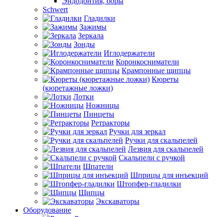
Эндодонтия, боры
Schwert
Гладилки
Зажимы
Зеркала
Зонды
Иглодержатели
Коронкосниматели
Крампонные щипцы
Кюреты
(кюретажные ложки)
Лотки
Ножницы
Пинцеты
Ретракторы
Ручки для зеркал
Ручки для скальпелей
Лезвия для скальпелей
Скальпели с ручкой
Шпатели
Шприцы для инъекций
Штопфер-гладилки
Щипцы
Экскаваторы
Оборудование