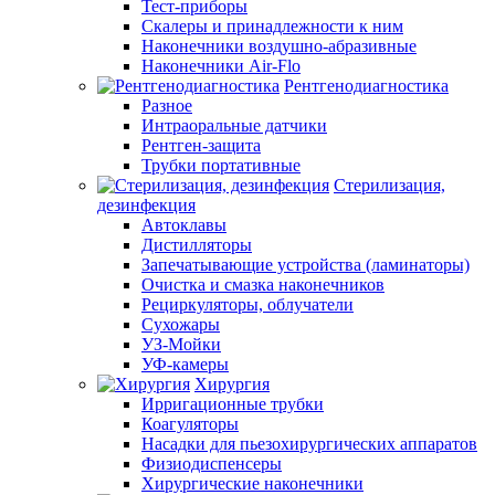
Тест-приборы
Скалеры и принадлежности к ним
Наконечники воздушно-абразивные
Наконечники Air-Flo
Рентгенодиагностика
Разное
Интраоральные датчики
Рентген-защита
Трубки портативные
Стерилизация,
дезинфекция
Автоклавы
Дистилляторы
Запечатывающие устройства (ламинаторы)
Очистка и смазка наконечников
Рециркуляторы, облучатели
Сухожары
УЗ-Мойки
УФ-камеры
Хирургия
Ирригационные трубки
Коагуляторы
Насадки для пьезохирургических аппаратов
Физиодиспенсеры
Хирургические наконечники