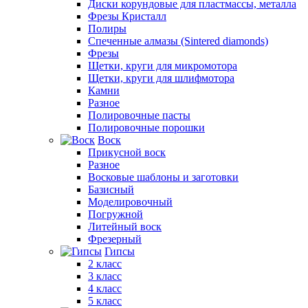
Диски корундовые для пластмассы, металла
Фрезы Кристалл
Полиры
Спеченные алмазы (Sintered diamonds)
Фрезы
Щетки, круги для микромотора
Щетки, круги для шлифмотора
Камни
Разное
Полировочные пасты
Полировочные порошки
Воск
Прикусной воск
Разное
Восковые шаблоны и заготовки
Базисный
Моделировочный
Погружной
Литейный воск
Фрезерный
Гипсы
2 класс
3 класс
4 класс
5 класс