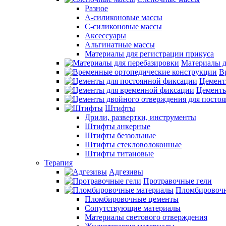
Разное
А-силиконовые массы
С-силиконовые массы
Аксессуары
Альгинатные массы
Материалы для регистрации прикуса
Материалы д
В
Цемент
Цементы
Штифты
Дрили, развертки, инструменты
Штифты анкерные
Штифты беззольные
Штифты стекловолоконные
Штифты титановые
Терапия
Адгезивы
Протравочные гели
Пломбировочн
Пломбировочные цементы
Сопутствующие материалы
Материалы светового отверждения