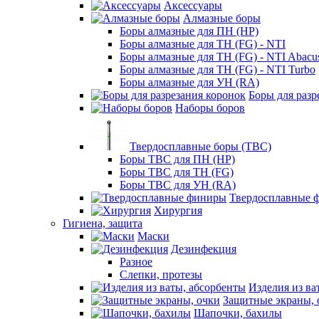
Аксессуары
Алмазные боры
Боры алмазные для ПН (HP)
Боры алмазные для ТН (FG) - NTI
Боры алмазные для ТН (FG) - NTI Abacu
Боры алмазные для ТН (FG) - NTI Turbo
Боры алмазные для УН (RA)
Боры для разр
Наборы боров
Твердосплавные боры (ТВС)
Боры ТВС для ПН (HP)
Боры ТВС для ТН (FG)
Боры ТВС для УН (RA)
Твердосплавные 
Хирургия
Гигиена, защита
Маски
Дезинфекция
Разное
Слепки, протезы
Изделия из ва
Защитные экраны, 
Шапочки, бахилы