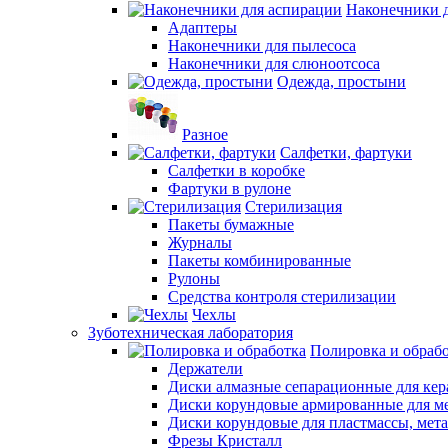
Наконечники 
Адаптеры
Наконечники для пылесоса
Наконечники для слюноотсоса
Одежда, простыни
Разное
Салфетки, фартуки
Салфетки в коробке
Фартуки в рулоне
Стерилизация
Пакеты бумажные
Журналы
Пакеты комбинированные
Рулоны
Средства контроля стерилизации
Чехлы
Зуботехническая лаборатория
Полировка и обраб
Держатели
Диски алмазные сепарационные для ке
Диски корундовые армированные для м
Диски корундовые для пластмассы, мет
Фрезы Кристалл