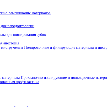
ение, замешивание материалов
 для пародонтологии
алы для шинирования зубов
я анестезия
Полировочные и финирующие материалы и инст
Прокладочно-изолирующие и подкладочные матер
ональная профилактика