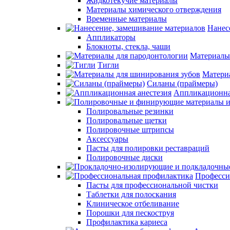
Жидкотекучие материалы
Материалы химического отверждения
Временные материалы
Нанес
Аппликаторы
Блокноты, стекла, чаши
Материалы
Тигли
Матери
Силаны (праймеры)
Аппликационна
Полировальные резинки
Полировальные щетки
Полировочные штрипсы
Аксессуары
Пасты для полировки реставраций
Полировочные диски
Професси
Пасты для профессиональной чистки
Таблетки для полоскания
Клиническое отбеливание
Порошки для пескоструя
Профилактика кариеса