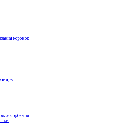
s
езания коронок
финиры
ты, абсорбенты
очки