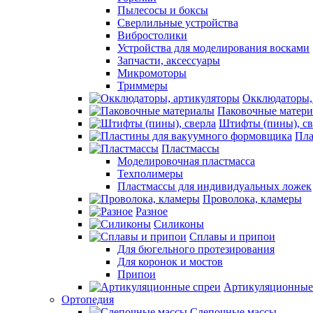
Пылесосы и боксы
Сверлильные устройства
Вибростолики
Устройства для моделирования восками
Запчасти, аксессуары
Микромоторы
Триммеры
Окклюдаторы,
Паковочные матер
Штифты (пины), св
Пла
Пластмассы
Моделировочная пластмасса
Техполимеры
Пластмассы для индивидуальных ложек
Проволока, кламеры
Разное
Силиконы
Сплавы и припои
Для бюгельного протезирования
Для коронок и мостов
Припои
Артикуляционные
Ортопедия
Слепочные массы