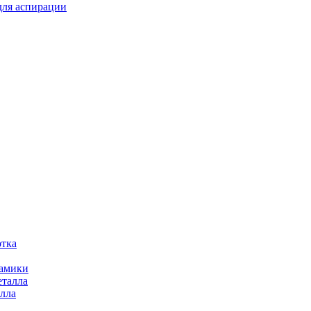
для аспирации
отка
рамики
еталла
алла