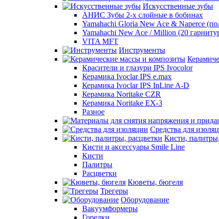
Искусственные зубы
АНИС Зубы 2-х слойные в бобинах
Yamahachi Gloria New Ace & Naperce (п
Yamahachi New Ace / Million (20 гарниту
VITA MFT
Инструменты
Керамиче
Красители и глазури IPS Ivocolor
Керамика Ivoclar IPS e.max
Керамика Ivoclar IPS InLine A-D
Керамика Noritake CZR
Керамика Noritake EX-3
Разное
Средства для изоля
Кисти, палитры
Кисти и аксессуары Smile Line
Кисти
Палитры
Расцветки
Кюветы, бюгеля
Трегеры
Оборудование
Вакуумформеры
Горелки