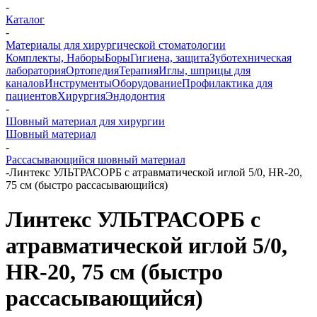
-
Каталог
-
Материалы для хирургической стоматологии
Комплекты, Наборы
Боры
Гигиена, защита
Зуботехническая
лаборатория
Ортопедия
Терапия
Иглы, шприцы для
каналов
Инструменты
Оборудование
Профилактика для
пациентов
Хирургия
Эндодонтия
-
Шовный материал для хирургии
Шовный материал
-
Рассасывающийся шовный материал
-
Линтекс УЛЬТРАСОРБ с атравматической иглой 5/0, HR-20,
75 см (быстро рассасывающийся)
Линтекс УЛЬТРАСОРБ с
атравматической иглой 5/0,
HR-20, 75 см (быстро
рассасывающийся)