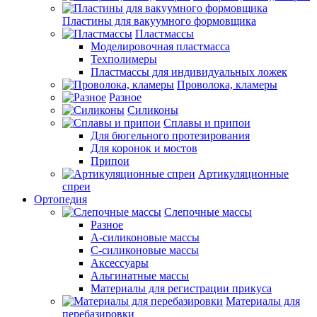
Пластины для вакуумного формовщика
Пластмассы
Моделировочная пластмасса
Техполимеры
Пластмассы для индивидуальных ложек
Проволока, кламеры
Разное
Силиконы
Сплавы и припои
Для бюгельного протезирования
Для коронок и мостов
Припои
Артикуляционные
спреи
Ортопедия
Слепочные массы
Разное
А-силиконовые массы
С-силиконовые массы
Аксессуары
Альгинатные массы
Материалы для регистрации прикуса
Материалы для
перебазировки