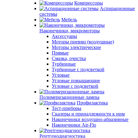
Компрессоры
Аспирационные
системы
Мебель
Наконечники, микромоторы
Аксессуары
Моторы пневмо (воздушные)
Моторы электрические
Прямые
Смазка, очистка
Турбинные
Турбинные с подсветкой
Угловые
Угловые повышающие
Угловые с подсветкой
Полимеризационные лампы
Профилактика
Тест-приборы
Скалеры и принадлежности к ним
Наконечники воздушно-абразивные
Наконечники Air-Flo
Рентгенодиагностика