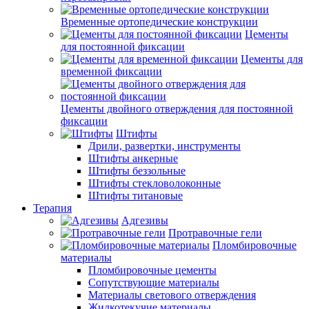
Временные ортопедические конструкции
Цементы
для постоянной фиксации
Цементы для
временной фиксации
Цементы двойного отверждения для постоянной
фиксации
Штифты
Дрили, развертки, инструменты
Штифты анкерные
Штифты беззольные
Штифты стекловолоконные
Штифты титановые
Терапия
Адгезивы
Протравочные гели
Пломбировочные
материалы
Пломбировочные цементы
Сопутствующие материалы
Материалы светового отверждения
Жидкотекучие материалы