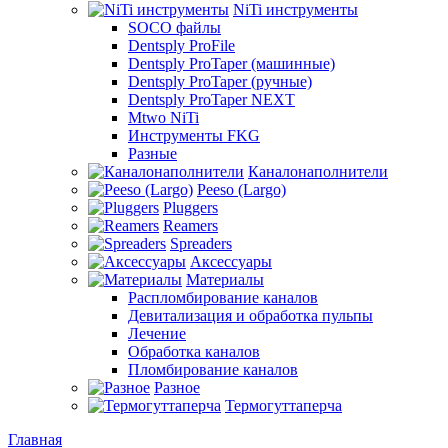
NiTi инструменты
SOCO файлы
Dentsply ProFile
Dentsply ProTaper (машинные)
Dentsply ProTaper (ручные)
Dentsply ProTaper NEXT
Mtwo NiTi
Инструменты FKG
Разные
Каналонаполнители
Peeso (Largo)
Pluggers
Reamers
Spreaders
Аксессуары
Материалы
Распломбирование каналов
Девитализация и обработка пульпы
Лечение
Обработка каналов
Пломбирование каналов
Разное
Термогуттаперча
Главная