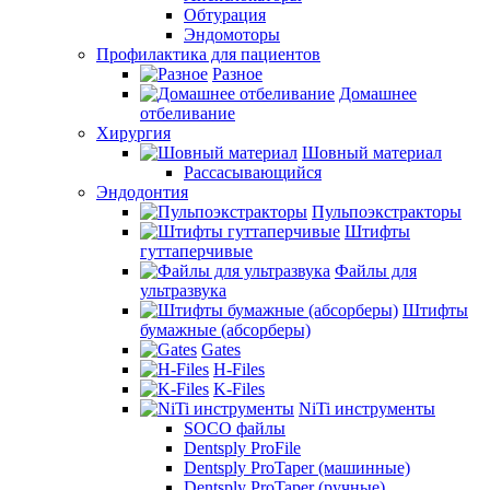
Обтурация
Эндомоторы
Профилактика для пациентов
Разное
Домашнее
отбеливание
Хирургия
Шовный материал
Рассасывающийся
Эндодонтия
Пульпоэкстракторы
Штифты
гуттаперчивые
Файлы для
ультразвука
Штифты
бумажные (абсорберы)
Gates
H-Files
K-Files
NiTi инструменты
SOCO файлы
Dentsply ProFile
Dentsply ProTaper (машинные)
Dentsply ProTaper (ручные)