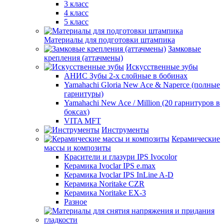
3 класс
4 класс
5 класс
Материалы для подготовки штампика
Замковые
крепления (аттачмены)
Искусственные зубы
АНИС Зубы 2-х слойные в бобинах
Yamahachi Gloria New Ace & Naperce (полные
гарнитуры)
Yamahachi New Ace / Million (20 гарнитуров в
боксах)
VITA MFT
Инструменты
Керамические
массы и композиты
Красители и глазури IPS Ivocolor
Керамика Ivoclar IPS e.max
Керамика Ivoclar IPS InLine A-D
Керамика Noritake CZR
Керамика Noritake EX-3
Разное