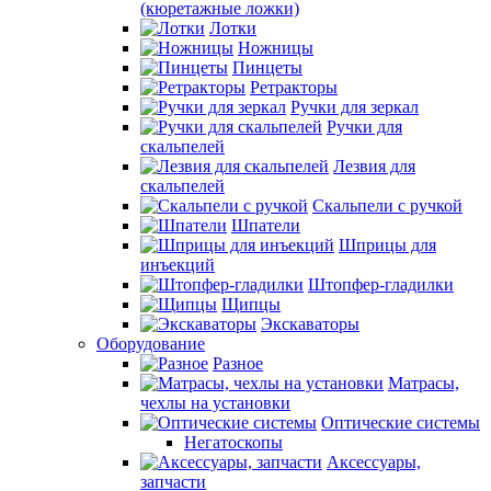
(кюретажные ложки)
Лотки
Ножницы
Пинцеты
Ретракторы
Ручки для зеркал
Ручки для
скальпелей
Лезвия для
скальпелей
Скальпели с ручкой
Шпатели
Шприцы для
инъекций
Штопфер-гладилки
Щипцы
Экскаваторы
Оборудование
Разное
Матрасы,
чехлы на установки
Оптические системы
Негатоскопы
Аксессуары,
запчасти