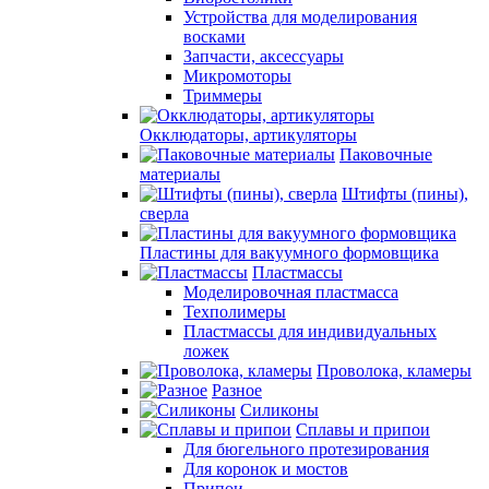
Устройства для моделирования
восками
Запчасти, аксессуары
Микромоторы
Триммеры
Окклюдаторы, артикуляторы
Паковочные
материалы
Штифты (пины),
сверла
Пластины для вакуумного формовщика
Пластмассы
Моделировочная пластмасса
Техполимеры
Пластмассы для индивидуальных
ложек
Проволока, кламеры
Разное
Силиконы
Сплавы и припои
Для бюгельного протезирования
Для коронок и мостов
Припои