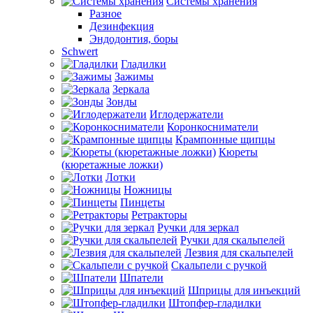
Системы хранения
Разное
Дезинфекция
Эндодонтия, боры
Schwert
Гладилки
Зажимы
Зеркала
Зонды
Иглодержатели
Коронкосниматели
Крампонные щипцы
Кюреты
(кюретажные ложки)
Лотки
Ножницы
Пинцеты
Ретракторы
Ручки для зеркал
Ручки для скальпелей
Лезвия для скальпелей
Скальпели с ручкой
Шпатели
Шприцы для инъекций
Штопфер-гладилки