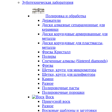
Зуботехническая лаборатория
Полировка и обработка
Держатели
Диски алмазные сепарационные для
керамики
Диски корундовые армированные для
металла
Диски корундовые для пластмассы,
металла
Фрезы Кристалл
Полиры
Спеченные алмазы (Sintered diamonds)
Фрезы
Щетки, круги для микромотора
Щетки, круги для шлифмотора
Камни
Разное
Полировочные пасты
Полировочные порошки
Воск
Прикусной воск
Разное
Восковые шаблоны и заготовки