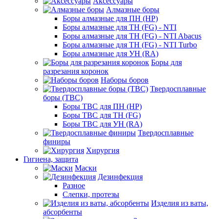
Аксессуары
Алмазные боры
Боры алмазные для ПН (HP)
Боры алмазные для ТН (FG) - NTI
Боры алмазные для ТН (FG) - NTI Abacus
Боры алмазные для ТН (FG) - NTI Turbo
Боры алмазные для УН (RA)
Боры для
разрезания коронок
Наборы боров
Твердосплавные
боры (ТВС)
Боры ТВС для ПН (HP)
Боры ТВС для ТН (FG)
Боры ТВС для УН (RA)
Твердосплавные
финиры
Хирургия
Гигиена, защита
Маски
Дезинфекция
Разное
Слепки, протезы
Изделия из ваты,
абсорбенты