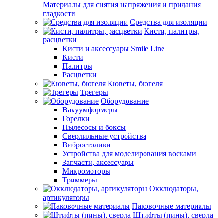
Материалы для снятия напряжения и придания
гладкости
Средства для изоляции
Кисти, палитры,
расцветки
Кисти и аксессуары Smile Line
Кисти
Палитры
Расцветки
Кюветы, бюгеля
Трегеры
Оборудование
Вакуумформеры
Горелки
Пылесосы и боксы
Сверлильные устройства
Вибростолики
Устройства для моделирования восками
Запчасти, аксессуары
Микромоторы
Триммеры
Окклюдаторы,
артикуляторы
Паковочные материалы
Штифты (пины), сверла