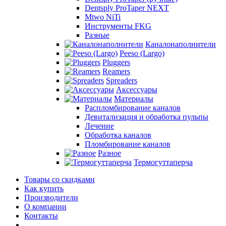
Dentsply ProTaper NEXT
Mtwo NiTi
Инструменты FKG
Разные
Каналонаполнители
Peeso (Largo)
Pluggers
Reamers
Spreaders
Аксессуары
Материалы
Распломбирование каналов
Девитализация и обработка пульпы
Лечение
Обработка каналов
Пломбирование каналов
Разное
Термогуттаперча
Товары со скидками
Как купить
Производители
О компании
Контакты