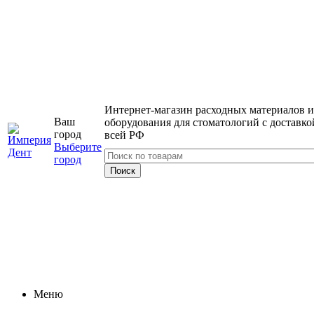
Интернет-магазин расходных материалов и
Ваш
оборудования для стоматологий с доставко
город
всей РФ
Выберите
город
Меню