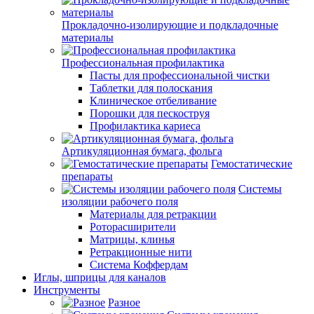
Прокладочно-изолирующие и подкладочные
материалы
Профессиональная профилактика
Пасты для профессиональной чистки
Таблетки для полоскания
Клиническое отбеливание
Порошки для пескоструя
Профилактика кариеса
Артикуляционная бумага, фольга
Гемостатические
препараты
Системы
изоляции рабочего поля
Материалы для ретракции
Роторасширители
Матрицы, клинья
Ретракционные нити
Система Коффердам
Иглы, шприцы для каналов
Инструменты
Разное