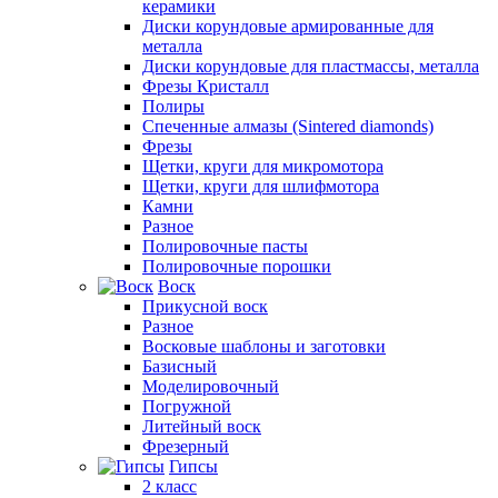
керамики
Диски корундовые армированные для
металла
Диски корундовые для пластмассы, металла
Фрезы Кристалл
Полиры
Спеченные алмазы (Sintered diamonds)
Фрезы
Щетки, круги для микромотора
Щетки, круги для шлифмотора
Камни
Разное
Полировочные пасты
Полировочные порошки
Воск
Прикусной воск
Разное
Восковые шаблоны и заготовки
Базисный
Моделировочный
Погружной
Литейный воск
Фрезерный
Гипсы
2 класс