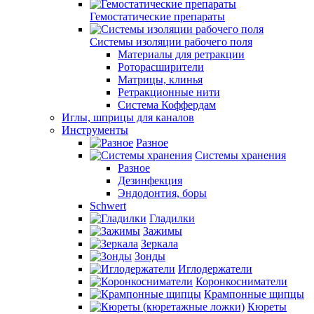
Гемостатические препараты
Системы изоляции рабочего поля
Материалы для ретракции
Роторасширители
Матрицы, клинья
Ретракционные нити
Система Коффердам
Иглы, шприцы для каналов
Инструменты
Разное
Системы хранения
Разное
Дезинфекция
Эндодонтия, боры
Schwert
Гладилки
Зажимы
Зеркала
Зонды
Иглодержатели
Коронкосниматели
Крампонные щипцы
Кюреты