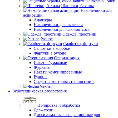
Защитные экраны, очки
Шапочки, бахилы
Наконечники для
аспирации
Адаптеры
Наконечники для пылесоса
Наконечники для слюноотсоса
Одежда, простыни
Разное
Салфетки, фартуки
Салфетки в коробке
Фартуки в рулоне
Стерилизация
Пакеты бумажные
Журналы
Пакеты комбинированные
Рулоны
Средства контроля стерилизации
Чехлы
Зуботехническая лаборатория
Полировка и обработка
Держатели
Диски алмазные сепарационные для