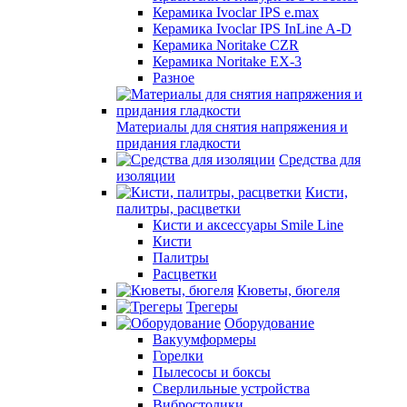
Керамика Ivoclar IPS e.max
Керамика Ivoclar IPS InLine A-D
Керамика Noritake CZR
Керамика Noritake EX-3
Разное
Материалы для снятия напряжения и
придания гладкости
Средства для
изоляции
Кисти,
палитры, расцветки
Кисти и аксессуары Smile Line
Кисти
Палитры
Расцветки
Кюветы, бюгеля
Трегеры
Оборудование
Вакуумформеры
Горелки
Пылесосы и боксы
Сверлильные устройства
Вибростолики