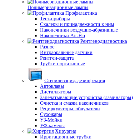
Полимеризационные лампы
Профилактика
Тест-приборы
Скалеры и принадлежности к ним
Наконечники воздушно-абразивные
Наконечники Air-Flo
Рентгенодиагностика
Разное
Интраоральные датчики
Рентген-защита
Трубки портативные
Стерилизация, дезинфекция
Автоклавы
Дистилляторы
Запечатывающие устройства (ламинаторы)
Очистка и смазка наконечников
Рециркуляторы, облучатели
Сухожары
УЗ-Мойки
УФ-камеры
Хирургия
Ирригационные трубки