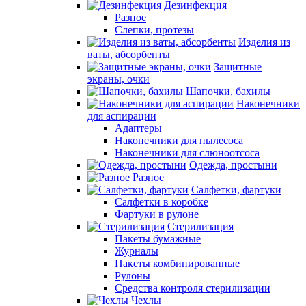
Дезинфекция
Разное
Слепки, протезы
Изделия из
ваты, абсорбенты
Защитные
экраны, очки
Шапочки, бахилы
Наконечники
для аспирации
Адаптеры
Наконечники для пылесоса
Наконечники для слюноотсоса
Одежда, простыни
Разное
Салфетки, фартуки
Салфетки в коробке
Фартуки в рулоне
Стерилизация
Пакеты бумажные
Журналы
Пакеты комбинированные
Рулоны
Средства контроля стерилизации
Чехлы