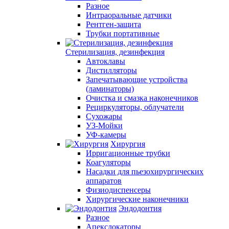
Разное
Интраоральные датчики
Рентген-защита
Трубки портативные
Стерилизация, дезинфекция
Автоклавы
Дистилляторы
Запечатывающие устройства
(ламинаторы)
Очистка и смазка наконечников
Рециркуляторы, облучатели
Сухожары
УЗ-Мойки
УФ-камеры
Хирургия
Ирригационные трубки
Коагуляторы
Насадки для пьезохирургических
аппаратов
Физиодиспенсеры
Хирургические наконечники
Эндодонтия
Разное
Апекслокаторы