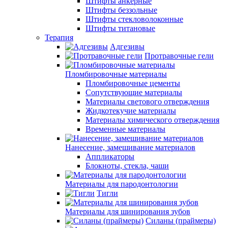
Штифты анкерные
Штифты беззольные
Штифты стекловолоконные
Штифты титановые
Терапия
Адгезивы
Протравочные гели
Пломбировочные материалы
Пломбировочные цементы
Сопутствующие материалы
Материалы светового отверждения
Жидкотекучие материалы
Материалы химического отверждения
Временные материалы
Нанесение, замешивание материалов
Аппликаторы
Блокноты, стекла, чаши
Материалы для пародонтологии
Тигли
Материалы для шинирования зубов
Силаны (праймеры)