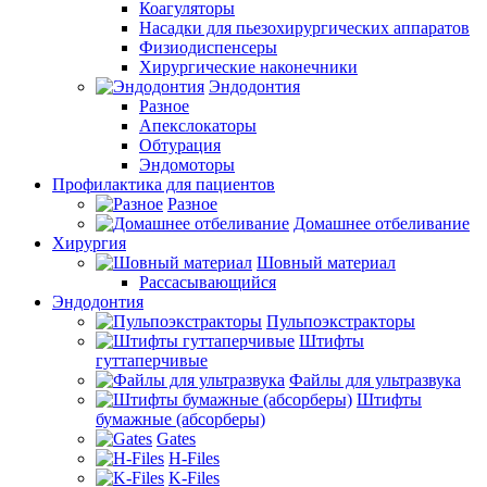
Коагуляторы
Насадки для пьезохирургических аппаратов
Физиодиспенсеры
Хирургические наконечники
Эндодонтия
Разное
Апекслокаторы
Обтурация
Эндомоторы
Профилактика для пациентов
Разное
Домашнее отбеливание
Хирургия
Шовный материал
Рассасывающийся
Эндодонтия
Пульпоэкстракторы
Штифты
гуттаперчивые
Файлы для ультразвука
Штифты
бумажные (абсорберы)
Gates
H-Files
K-Files