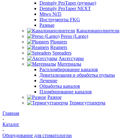
Dentsply ProTaper (ручные)
Dentsply ProTaper NEXT
Mtwo NiTi
Инструменты FKG
Разные
Каналонаполнители
Peeso (Largo)
Pluggers
Reamers
Spreaders
Аксессуары
Материалы
Распломбирование каналов
Девитализация и обработка пульпы
Лечение
Обработка каналов
Пломбирование каналов
Разное
Термогуттаперча
Главная
-
Каталог
-
Оборудование для стоматологии