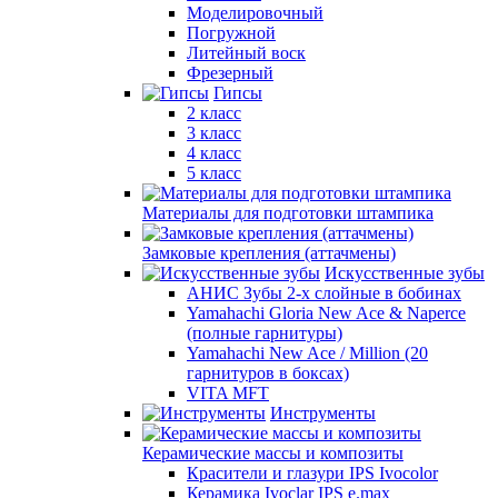
Моделировочный
Погружной
Литейный воск
Фрезерный
Гипсы
2 класс
3 класс
4 класс
5 класс
Материалы для подготовки штампика
Замковые крепления (аттачмены)
Искусственные зубы
АНИС Зубы 2-х слойные в бобинах
Yamahachi Gloria New Ace & Naperce
(полные гарнитуры)
Yamahachi New Ace / Million (20
гарнитуров в боксах)
VITA MFT
Инструменты
Керамические массы и композиты
Красители и глазури IPS Ivocolor
Керамика Ivoclar IPS e.max