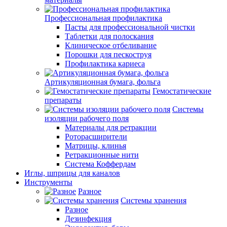
Профессиональная профилактика
Пасты для профессиональной чистки
Таблетки для полоскания
Клиническое отбеливание
Порошки для пескоструя
Профилактика кариеса
Артикуляционная бумага, фольга
Гемостатические
препараты
Системы
изоляции рабочего поля
Материалы для ретракции
Роторасширители
Матрицы, клинья
Ретракционные нити
Система Коффердам
Иглы, шприцы для каналов
Инструменты
Разное
Системы хранения
Разное
Дезинфекция