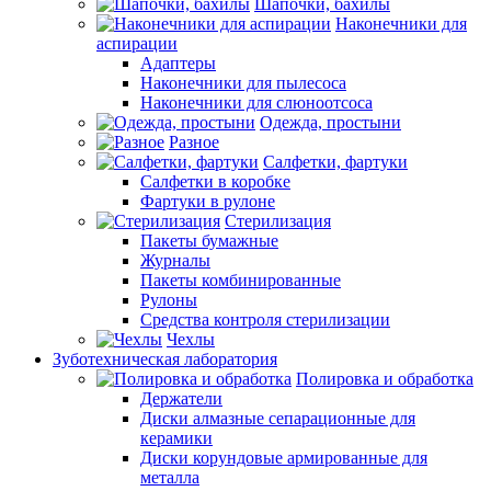
Шапочки, бахилы
Наконечники для
аспирации
Адаптеры
Наконечники для пылесоса
Наконечники для слюноотсоса
Одежда, простыни
Разное
Салфетки, фартуки
Салфетки в коробке
Фартуки в рулоне
Стерилизация
Пакеты бумажные
Журналы
Пакеты комбинированные
Рулоны
Средства контроля стерилизации
Чехлы
Зуботехническая лаборатория
Полировка и обработка
Держатели
Диски алмазные сепарационные для
керамики
Диски корундовые армированные для
металла