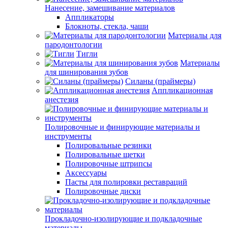
Нанесение, замешивание материалов
Аппликаторы
Блокноты, стекла, чаши
Материалы для
пародонтологии
Тигли
Материалы
для шинирования зубов
Силаны (праймеры)
Аппликационная
анестезия
Полировочные и финирующие материалы и
инструменты
Полировальные резинки
Полировальные щетки
Полировочные штрипсы
Аксессуары
Пасты для полировки реставраций
Полировочные диски
Прокладочно-изолирующие и подкладочные
материалы