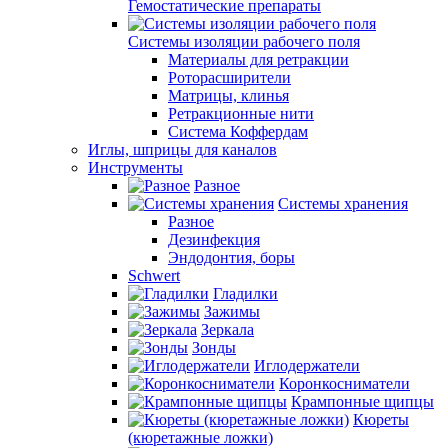
Гемостатические препараты
Системы изоляции рабочего поля
Материалы для ретракции
Роторасширители
Матрицы, клинья
Ретракционные нити
Система Коффердам
Иглы, шприцы для каналов
Инструменты
Разное
Системы хранения
Разное
Дезинфекция
Эндодонтия, боры
Schwert
Гладилки
Зажимы
Зеркала
Зонды
Иглодержатели
Коронкосниматели
Крампонные щипцы
Кюреты
(кюретажные ложки)