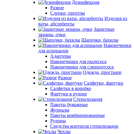
Дезинфекция
Разное
Слепки, протезы
Изделия из
ваты, абсорбенты
Защитные
экраны, очки
Шапочки, бахилы
Наконечники
для аспирации
Адаптеры
Наконечники для пылесоса
Наконечники для слюноотсоса
Одежда, простыни
Разное
Салфетки, фартуки
Салфетки в коробке
Фартуки в рулоне
Стерилизация
Пакеты бумажные
Журналы
Пакеты комбинированные
Рулоны
Средства контроля стерилизации
Чехлы