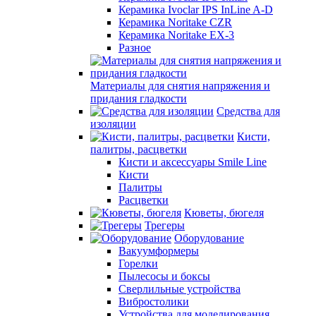
Керамика Ivoclar IPS InLine A-D
Керамика Noritake CZR
Керамика Noritake EX-3
Разное
Материалы для снятия напряжения и
придания гладкости
Средства для
изоляции
Кисти,
палитры, расцветки
Кисти и аксессуары Smile Line
Кисти
Палитры
Расцветки
Кюветы, бюгеля
Трегеры
Оборудование
Вакуумформеры
Горелки
Пылесосы и боксы
Сверлильные устройства
Вибростолики
Устройства для моделирования