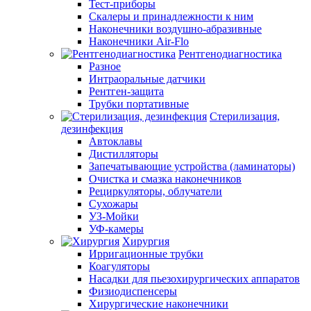
Тест-приборы
Скалеры и принадлежности к ним
Наконечники воздушно-абразивные
Наконечники Air-Flo
Рентгенодиагностика
Разное
Интраоральные датчики
Рентген-защита
Трубки портативные
Стерилизация,
дезинфекция
Автоклавы
Дистилляторы
Запечатывающие устройства (ламинаторы)
Очистка и смазка наконечников
Рециркуляторы, облучатели
Сухожары
УЗ-Мойки
УФ-камеры
Хирургия
Ирригационные трубки
Коагуляторы
Насадки для пьезохирургических аппаратов
Физиодиспенсеры
Хирургические наконечники