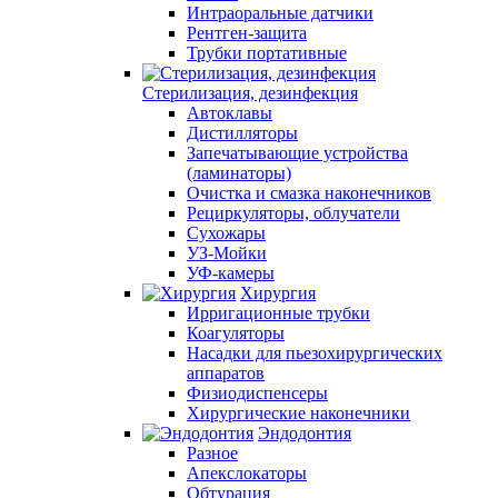
Интраоральные датчики
Рентген-защита
Трубки портативные
Стерилизация, дезинфекция
Автоклавы
Дистилляторы
Запечатывающие устройства
(ламинаторы)
Очистка и смазка наконечников
Рециркуляторы, облучатели
Сухожары
УЗ-Мойки
УФ-камеры
Хирургия
Ирригационные трубки
Коагуляторы
Насадки для пьезохирургических
аппаратов
Физиодиспенсеры
Хирургические наконечники
Эндодонтия
Разное
Апекслокаторы
Обтурация