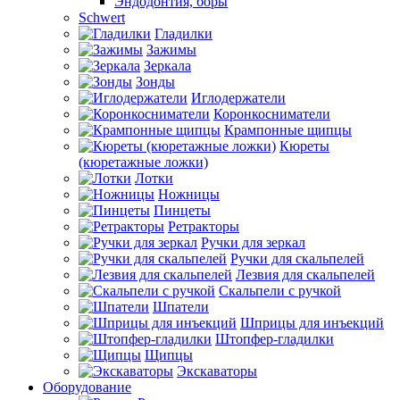
Эндодонтия, боры
Schwert
Гладилки
Зажимы
Зеркала
Зонды
Иглодержатели
Коронкосниматели
Крампонные щипцы
Кюреты
(кюретажные ложки)
Лотки
Ножницы
Пинцеты
Ретракторы
Ручки для зеркал
Ручки для скальпелей
Лезвия для скальпелей
Скальпели с ручкой
Шпатели
Шприцы для инъекций
Штопфер-гладилки
Щипцы
Экскаваторы
Оборудование