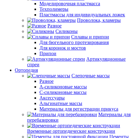
Моделировочная пластмасса
Техполимеры
Пластмассы для индивидуальных ложек
Проволока, кламеры
Разное
Силиконы
Сплавы и припои
Для бюгельного протезирования
Для коронок и мостов
Припои
Артикуляционные
спреи
Ортопедия
Слепочные массы
Разное
А-силиконовые массы
С-силиконовые массы
Аксессуары
Альгинатные массы
Материалы для регистрации прикуса
Материалы для
перебазировки
Временные ортопедические конструкции
Цементы