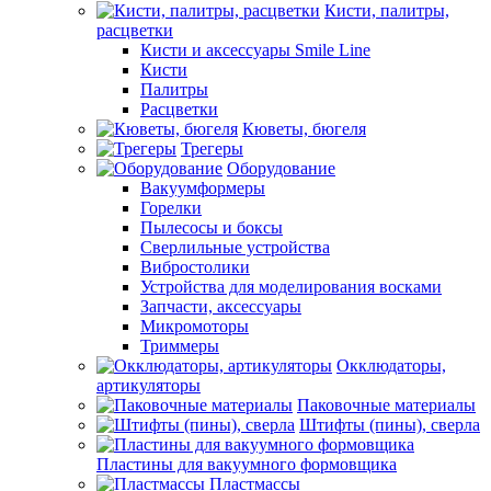
Кисти, палитры,
расцветки
Кисти и аксессуары Smile Line
Кисти
Палитры
Расцветки
Кюветы, бюгеля
Трегеры
Оборудование
Вакуумформеры
Горелки
Пылесосы и боксы
Сверлильные устройства
Вибростолики
Устройства для моделирования восками
Запчасти, аксессуары
Микромоторы
Триммеры
Окклюдаторы,
артикуляторы
Паковочные материалы
Штифты (пины), сверла
Пластины для вакуумного формовщика
Пластмассы