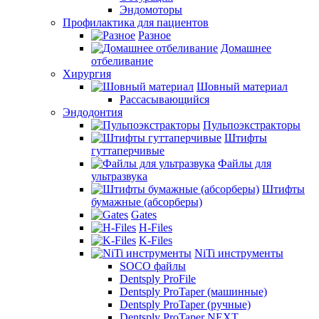
Эндомоторы
Профилактика для пациентов
Разное
Домашнее
отбеливание
Хирургия
Шовный материал
Рассасывающийся
Эндодонтия
Пульпоэкстракторы
Штифты
гуттаперчивые
Файлы для
ультразвука
Штифты
бумажные (абсорберы)
Gates
H-Files
K-Files
NiTi инструменты
SOCO файлы
Dentsply ProFile
Dentsply ProTaper (машинные)
Dentsply ProTaper (ручные)
Dentsply ProTaper NEXT