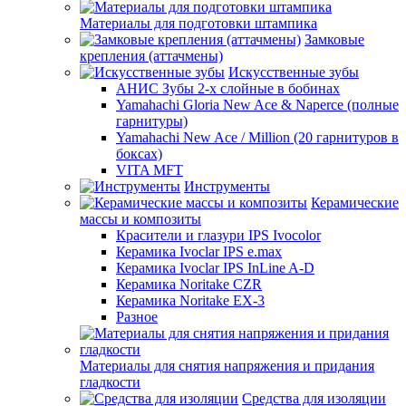
Материалы для подготовки штампика
Замковые
крепления (аттачмены)
Искусственные зубы
АНИС Зубы 2-х слойные в бобинах
Yamahachi Gloria New Ace & Naperce (полные
гарнитуры)
Yamahachi New Ace / Million (20 гарнитуров в
боксах)
VITA MFT
Инструменты
Керамические
массы и композиты
Красители и глазури IPS Ivocolor
Керамика Ivoclar IPS e.max
Керамика Ivoclar IPS InLine A-D
Керамика Noritake CZR
Керамика Noritake EX-3
Разное
Материалы для снятия напряжения и придания
гладкости
Средства для изоляции