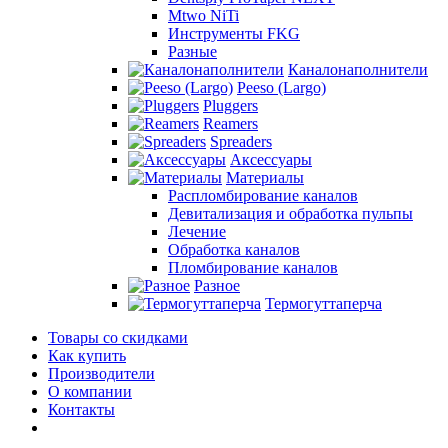
Mtwo NiTi
Инструменты FKG
Разные
Каналонаполнители
Peeso (Largo)
Pluggers
Reamers
Spreaders
Аксессуары
Материалы
Распломбирование каналов
Девитализация и обработка пульпы
Лечение
Обработка каналов
Пломбирование каналов
Разное
Термогуттаперча
Товары со скидками
Как купить
Производители
О компании
Контакты