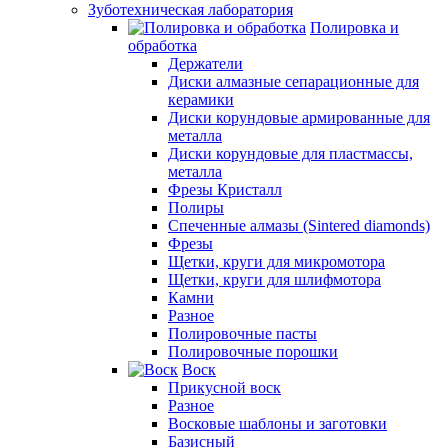
Зуботехническая лаборатория
Полировка и
обработка
Держатели
Диски алмазные сепарационные для
керамики
Диски корундовые армированные для
металла
Диски корундовые для пластмассы,
металла
Фрезы Кристалл
Полиры
Спеченные алмазы (Sintered diamonds)
Фрезы
Щетки, круги для микромотора
Щетки, круги для шлифмотора
Камни
Разное
Полировочные пасты
Полировочные порошки
Воск
Прикусной воск
Разное
Восковые шаблоны и заготовки
Базисный