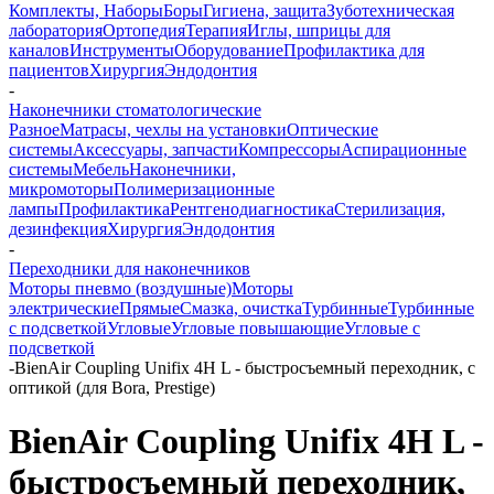
Комплекты, Наборы
Боры
Гигиена, защита
Зуботехническая
лаборатория
Ортопедия
Терапия
Иглы, шприцы для
каналов
Инструменты
Оборудование
Профилактика для
пациентов
Хирургия
Эндодонтия
-
Наконечники стоматологические
Разное
Матрасы, чехлы на установки
Оптические
системы
Аксессуары, запчасти
Компрессоры
Аспирационные
системы
Мебель
Наконечники,
микромоторы
Полимеризационные
лампы
Профилактика
Рентгенодиагностика
Стерилизация,
дезинфекция
Хирургия
Эндодонтия
-
Переходники для наконечников
Моторы пневмо (воздушные)
Моторы
электрические
Прямые
Смазка, очистка
Турбинные
Турбинные
с подсветкой
Угловые
Угловые повышающие
Угловые с
подсветкой
-
BienAir Coupling Unifix 4H L - быстросъемный переходник, с
оптикой (для Bora, Prestige)
BienAir Coupling Unifix 4H L -
быстросъемный переходник,