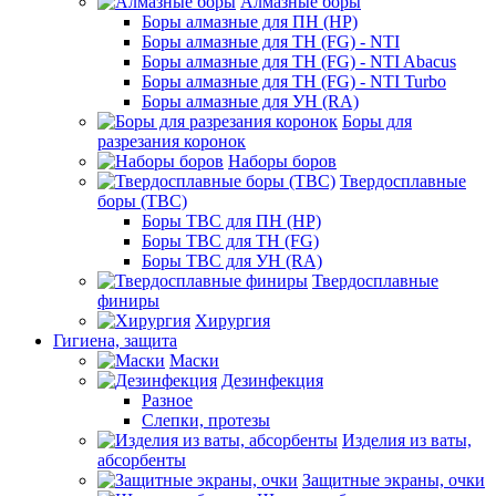
Алмазные боры
Боры алмазные для ПН (HP)
Боры алмазные для ТН (FG) - NTI
Боры алмазные для ТН (FG) - NTI Abacus
Боры алмазные для ТН (FG) - NTI Turbo
Боры алмазные для УН (RA)
Боры для
разрезания коронок
Наборы боров
Твердосплавные
боры (ТВС)
Боры ТВС для ПН (HP)
Боры ТВС для ТН (FG)
Боры ТВС для УН (RA)
Твердосплавные
финиры
Хирургия
Гигиена, защита
Маски
Дезинфекция
Разное
Слепки, протезы
Изделия из ваты,
абсорбенты
Защитные экраны, очки