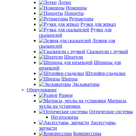
Лотки
Ножницы
Пинцеты
Ретракторы
Ручки для зеркал
Ручки для
скальпелей
Лезвия для
скальпелей
Скальпели с ручкой
Шпатели
Шприцы для
инъекций
Штопфер-гладилки
Щипцы
Экскаваторы
Оборудование
Разное
Матрасы,
чехлы на установки
Оптические системы
Негатоскопы
Аксессуары,
запчасти
Компрессоры