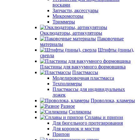
восками
Запчасти, аксессуары
Микромоторы
Триммеры
Окклюдаторы, артикуляторы
Паковочные
материалы
Штифты (пины),
сверла
Пластины для вакуумного формовщика
Пластмассы
Моделировочная пластмасса
Техполимеры
Пластмассы для индивидуальных
ложек
Проволока, кламеры
Разное
Силиконы
Сплавы и припои
Для бюгельного протезирования
Для коронок и мостов
Припои