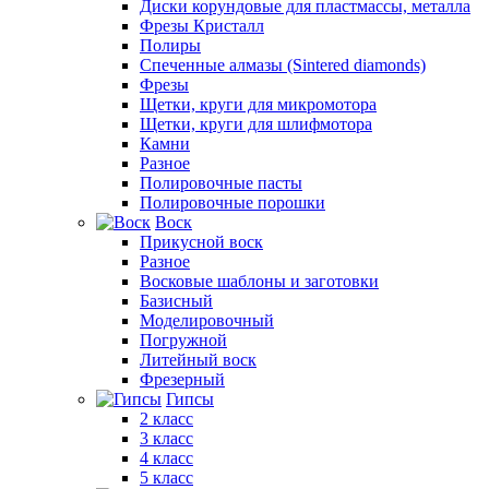
Диски корундовые для пластмассы, металла
Фрезы Кристалл
Полиры
Спеченные алмазы (Sintered diamonds)
Фрезы
Щетки, круги для микромотора
Щетки, круги для шлифмотора
Камни
Разное
Полировочные пасты
Полировочные порошки
Воск
Прикусной воск
Разное
Восковые шаблоны и заготовки
Базисный
Моделировочный
Погружной
Литейный воск
Фрезерный
Гипсы
2 класс
3 класс
4 класс
5 класс