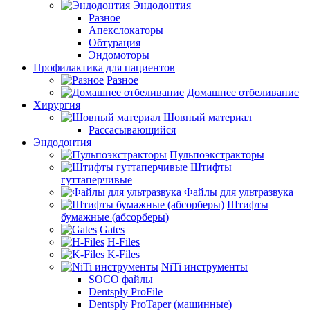
Эндодонтия
Разное
Апекслокаторы
Обтурация
Эндомоторы
Профилактика для пациентов
Разное
Домашнее отбеливание
Хирургия
Шовный материал
Рассасывающийся
Эндодонтия
Пульпоэкстракторы
Штифты
гуттаперчивые
Файлы для ультразвука
Штифты
бумажные (абсорберы)
Gates
H-Files
K-Files
NiTi инструменты
SOCO файлы
Dentsply ProFile
Dentsply ProTaper (машинные)