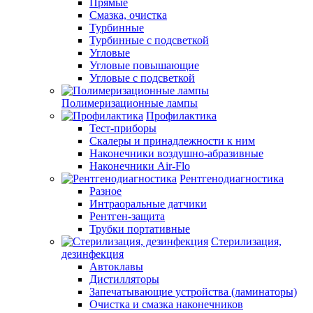
Прямые
Смазка, очистка
Турбинные
Турбинные с подсветкой
Угловые
Угловые повышающие
Угловые с подсветкой
Полимеризационные лампы
Профилактика
Тест-приборы
Скалеры и принадлежности к ним
Наконечники воздушно-абразивные
Наконечники Air-Flo
Рентгенодиагностика
Разное
Интраоральные датчики
Рентген-защита
Трубки портативные
Стерилизация,
дезинфекция
Автоклавы
Дистилляторы
Запечатывающие устройства (ламинаторы)
Очистка и смазка наконечников