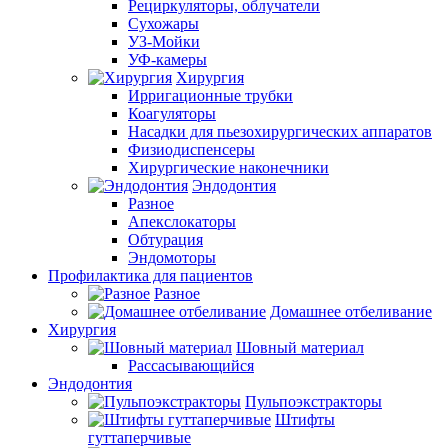
Рециркуляторы, облучатели
Сухожары
УЗ-Мойки
УФ-камеры
Хирургия
Ирригационные трубки
Коагуляторы
Насадки для пьезохирургических аппаратов
Физиодиспенсеры
Хирургические наконечники
Эндодонтия
Разное
Апекслокаторы
Обтурация
Эндомоторы
Профилактика для пациентов
Разное
Домашнее отбеливание
Хирургия
Шовный материал
Рассасывающийся
Эндодонтия
Пульпоэкстракторы
Штифты
гуттаперчивые