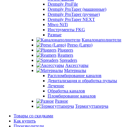
Dentsply ProFile
Dentsply ProTaper (машинные)
Dentsply ProTaper (ручные)
Dentsply ProTaper NEXT
Mtwo NiTi
Инструменты FKG
Разные
Каналонаполнители
Peeso (Largo)
Pluggers
Reamers
Spreaders
Аксессуары
Материалы
Распломбирование каналов
Девитализация и обработка пульпы
Лечение
Обработка каналов
Пломбирование каналов
Разное
Термогуттаперча
Товары со скидками
Как купить
Производители