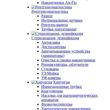
Наконечники Air-Flo
Рентгенодиагностика
Разное
Интраоральные датчики
Рентген-защита
Трубки портативные
Стерилизация, дезинфекция
Автоклавы
Дистилляторы
Запечатывающие устройства
(ламинаторы)
Очистка и смазка наконечников
Рециркуляторы, облучатели
Сухожары
УЗ-Мойки
УФ-камеры
Хирургия
Ирригационные трубки
Коагуляторы
Насадки для пьезохирургических
аппаратов
Физиодиспенсеры
Хирургические наконечники