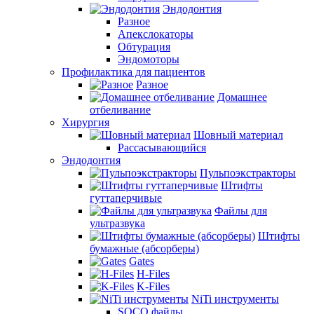
Эндодонтия
Разное
Апекслокаторы
Обтурация
Эндомоторы
Профилактика для пациентов
Разное
Домашнее
отбеливание
Хирургия
Шовный материал
Рассасывающийся
Эндодонтия
Пульпоэкстракторы
Штифты
гуттаперчивые
Файлы для
ультразвука
Штифты
бумажные (абсорберы)
Gates
H-Files
K-Files
NiTi инструменты
SOCO файлы