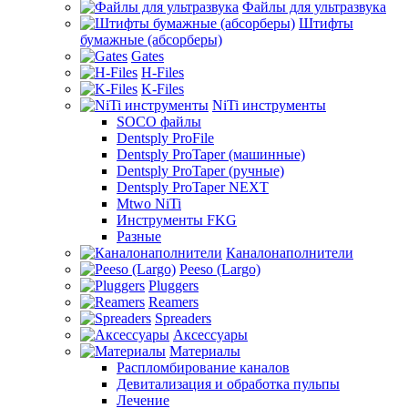
Файлы для ультразвука
Штифты
бумажные (абсорберы)
Gates
H-Files
K-Files
NiTi инструменты
SOCO файлы
Dentsply ProFile
Dentsply ProTaper (машинные)
Dentsply ProTaper (ручные)
Dentsply ProTaper NEXT
Mtwo NiTi
Инструменты FKG
Разные
Каналонаполнители
Peeso (Largo)
Pluggers
Reamers
Spreaders
Аксессуары
Материалы
Распломбирование каналов
Девитализация и обработка пульпы
Лечение