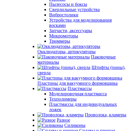
Пылесосы и боксы
Сверлильные устройства
Вибростолики
Устройства для моделирования
восками
Запчасти, аксессуары
Микромоторы
Триммеры
Окклюдаторы, артикуляторы
Паковочные
материалы
Штифты (пины),
сверла
Пластины для вакуумного формовщика
Пластмассы
Моделировочная пластмасса
Техполимеры
Пластмассы для индивидуальных
ложек
Проволока, кламеры
Разное
Силиконы
Сплавы и припои