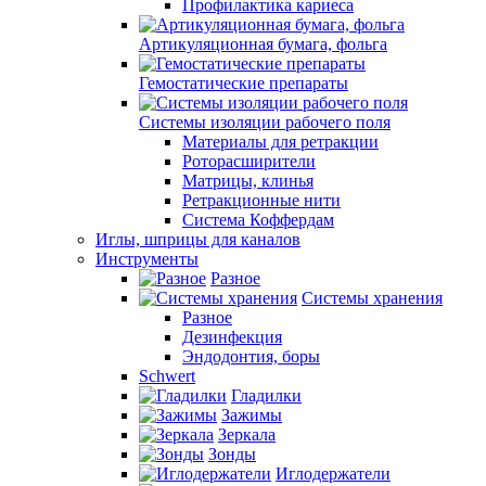
Профилактика кариеса
Артикуляционная бумага, фольга
Гемостатические препараты
Системы изоляции рабочего поля
Материалы для ретракции
Роторасширители
Матрицы, клинья
Ретракционные нити
Система Коффердам
Иглы, шприцы для каналов
Инструменты
Разное
Системы хранения
Разное
Дезинфекция
Эндодонтия, боры
Schwert
Гладилки
Зажимы
Зеркала
Зонды
Иглодержатели