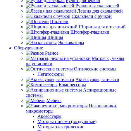
Ручки для зеркал
Ручки для скальпелей
Лезвия для скальпелей
Скальпели с ручкой
Шпатели
Шприцы для инъекций
Штопфер-гладилки
Щипцы
Экскаваторы
Оборудование
Разное
Матрасы, чехлы
на установки
Оптические системы
Негатоскопы
Аксессуары, запчасти
Компрессоры
Аспирационные
системы
Мебель
Наконечники,
микромоторы
Аксессуары
Моторы пневмо (воздушные)
Моторы электрические