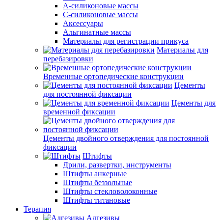
А-силиконовые массы
С-силиконовые массы
Аксессуары
Альгинатные массы
Материалы для регистрации прикуса
Материалы для
перебазировки
Временные ортопедические конструкции
Цементы
для постоянной фиксации
Цементы для
временной фиксации
Цементы двойного отверждения для постоянной
фиксации
Штифты
Дрили, развертки, инструменты
Штифты анкерные
Штифты беззольные
Штифты стекловолоконные
Штифты титановые
Терапия
Адгезивы