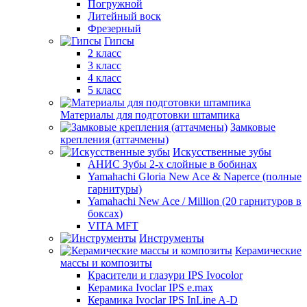
Погружной
Литейный воск
Фрезерный
Гипсы
2 класс
3 класс
4 класс
5 класс
Материалы для подготовки штампика
Замковые
крепления (аттачмены)
Искусственные зубы
АНИС Зубы 2-х слойные в бобинах
Yamahachi Gloria New Ace & Naperce (полные
гарнитуры)
Yamahachi New Ace / Million (20 гарнитуров в
боксах)
VITA MFT
Инструменты
Керамические
массы и композиты
Красители и глазури IPS Ivocolor
Керамика Ivoclar IPS e.max
Керамика Ivoclar IPS InLine A-D