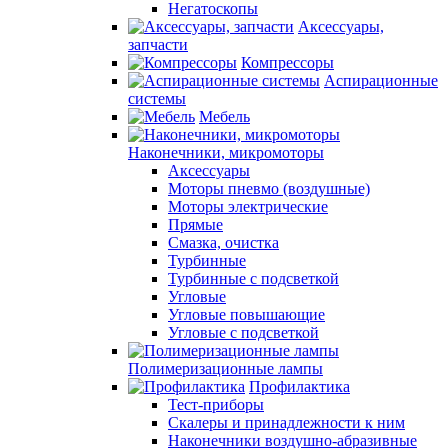
Негатоскопы
Аксессуары,
запчасти
Компрессоры
Аспирационные
системы
Мебель
Наконечники, микромоторы
Аксессуары
Моторы пневмо (воздушные)
Моторы электрические
Прямые
Смазка, очистка
Турбинные
Турбинные с подсветкой
Угловые
Угловые повышающие
Угловые с подсветкой
Полимеризационные лампы
Профилактика
Тест-приборы
Скалеры и принадлежности к ним
Наконечники воздушно-абразивные