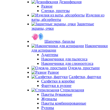
Дезинфекция
Разное
Слепки, протезы
Изделия из
ваты, абсорбенты
Защитные
экраны, очки
Шапочки, бахилы
Наконечники
для аспирации
Адаптеры
Наконечники для пылесоса
Наконечники для слюноотсоса
Одежда, простыни
Разное
Салфетки, фартуки
Салфетки в коробке
Фартуки в рулоне
Стерилизация
Пакеты бумажные
Журналы
Пакеты комбинированные
Рулоны