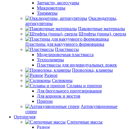
Запчасти, аксессуары
Микромоторы
Триммеры
Окклюдаторы,
артикуляторы
Паковочные материалы
Штифты (пины), сверла
Пластины для вакуумного формовщика
Пластмассы
Моделировочная пластмасса
Техполимеры
Пластмассы для индивидуальных ложек
Проволока, кламеры
Разное
Силиконы
Сплавы и припои
Для бюгельного протезирования
Для коронок и мостов
Припои
Артикуляционные
спреи
Ортопедия
Слепочные массы
Разное