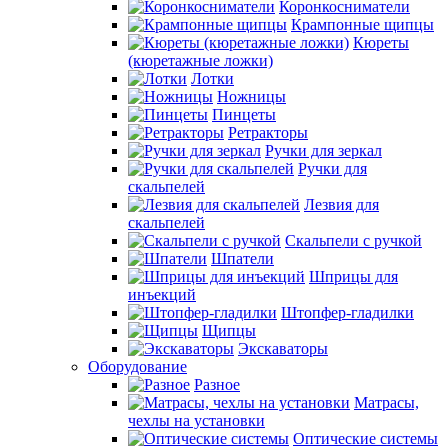
Коронкосниматели
Крампонные щипцы
Кюреты
(кюретажные ложки)
Лотки
Ножницы
Пинцеты
Ретракторы
Ручки для зеркал
Ручки для
скальпелей
Лезвия для
скальпелей
Скальпели с ручкой
Шпатели
Шприцы для
инъекций
Штопфер-гладилки
Щипцы
Экскаваторы
Оборудование
Разное
Матрасы,
чехлы на установки
Оптические системы