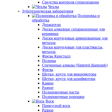
Средства контроля стерилизации
Чехлы
Зуботехническая лаборатория
Полировка и
обработка
Держатели
Диски алмазные сепарационные для
керамики
Диски корундовые армированные для
металла
Диски корундовые для пластмассы,
металла
Фрезы Кристалл
Полиры
Спеченные алмазы (Sintered diamonds)
Фрезы
Щетки, круги для микромотора
Щетки, круги для шлифмотора
Камни
Разное
Полировочные пасты
Полировочные порошки
Воск
Прикусной воск
Разное