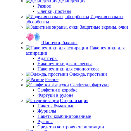
Дезинфекция
Разное
Слепки, протезы
Изделия из ваты,
абсорбенты
Защитные экраны, очки
Шапочки, бахилы
Наконечники для
аспирации
Адаптеры
Наконечники для пылесоса
Наконечники для слюноотсоса
Одежда, простыни
Разное
Салфетки, фартуки
Салфетки в коробке
Фартуки в рулоне
Стерилизация
Пакеты бумажные
Журналы
Пакеты комбинированные
Рулоны
Средства контроля стерилизации