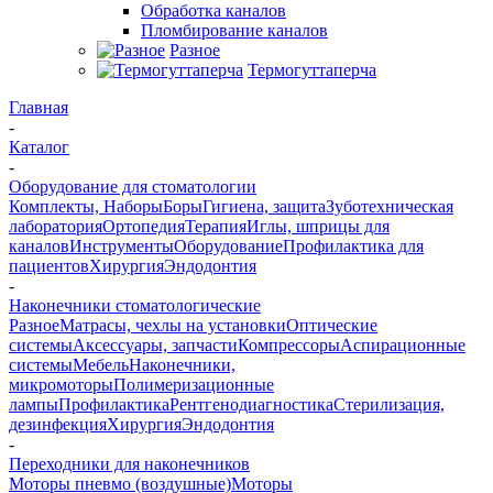
Обработка каналов
Пломбирование каналов
Разное
Термогуттаперча
Главная
-
Каталог
-
Оборудование для стоматологии
Комплекты, Наборы
Боры
Гигиена, защита
Зуботехническая
лаборатория
Ортопедия
Терапия
Иглы, шприцы для
каналов
Инструменты
Оборудование
Профилактика для
пациентов
Хирургия
Эндодонтия
-
Наконечники стоматологические
Разное
Матрасы, чехлы на установки
Оптические
системы
Аксессуары, запчасти
Компрессоры
Аспирационные
системы
Мебель
Наконечники,
микромоторы
Полимеризационные
лампы
Профилактика
Рентгенодиагностика
Стерилизация,
дезинфекция
Хирургия
Эндодонтия
-
Переходники для наконечников
Моторы пневмо (воздушные)
Моторы