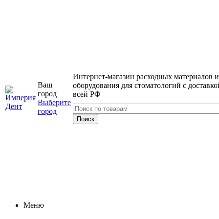
Интернет-магазин расходных материалов и
Ваш
оборудования для стоматологий с доставко
город
всей РФ
Выберите
город
Меню