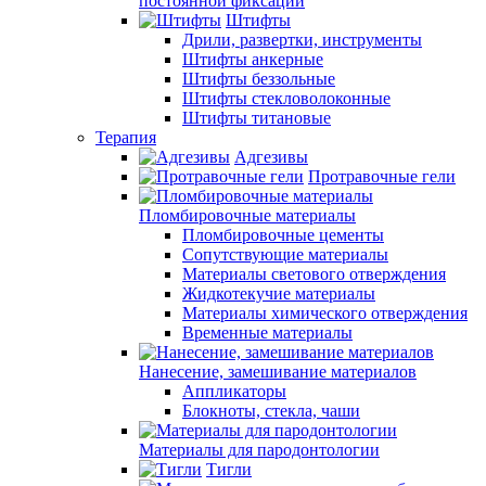
постоянной фиксации
Штифты
Дрили, развертки, инструменты
Штифты анкерные
Штифты беззольные
Штифты стекловолоконные
Штифты титановые
Терапия
Адгезивы
Протравочные гели
Пломбировочные материалы
Пломбировочные цементы
Сопутствующие материалы
Материалы светового отверждения
Жидкотекучие материалы
Материалы химического отверждения
Временные материалы
Нанесение, замешивание материалов
Аппликаторы
Блокноты, стекла, чаши
Материалы для пародонтологии
Тигли