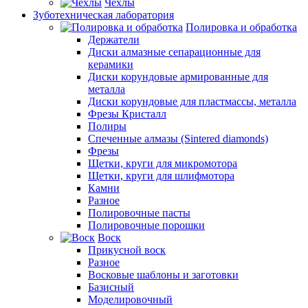
Чехлы
Зуботехническая лаборатория
Полировка и обработка
Держатели
Диски алмазные сепарационные для
керамики
Диски корундовые армированные для
металла
Диски корундовые для пластмассы, металла
Фрезы Кристалл
Полиры
Спеченные алмазы (Sintered diamonds)
Фрезы
Щетки, круги для микромотора
Щетки, круги для шлифмотора
Камни
Разное
Полировочные пасты
Полировочные порошки
Воск
Прикусной воск
Разное
Восковые шаблоны и заготовки
Базисный
Моделировочный