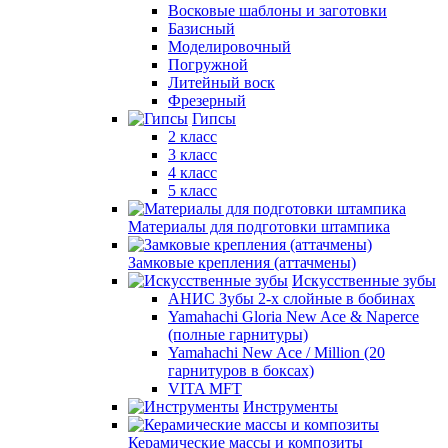
Восковые шаблоны и заготовки
Базисный
Моделировочный
Погружной
Литейный воск
Фрезерный
Гипсы
2 класс
3 класс
4 класс
5 класс
Материалы для подготовки штампика
Замковые крепления (аттачмены)
Искусственные зубы
АНИС Зубы 2-х слойные в бобинах
Yamahachi Gloria New Ace & Naperce
(полные гарнитуры)
Yamahachi New Ace / Million (20
гарнитуров в боксах)
VITA MFT
Инструменты
Керамические массы и композиты