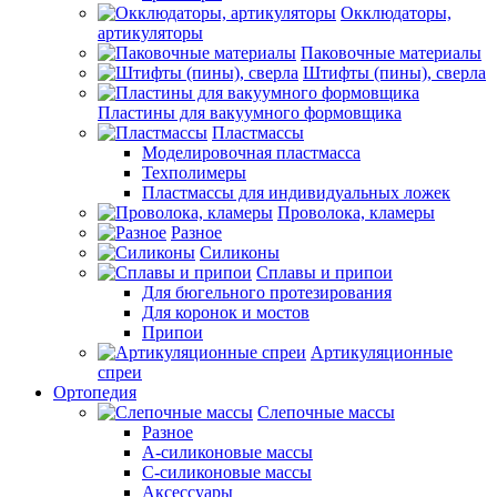
Окклюдаторы,
артикуляторы
Паковочные материалы
Штифты (пины), сверла
Пластины для вакуумного формовщика
Пластмассы
Моделировочная пластмасса
Техполимеры
Пластмассы для индивидуальных ложек
Проволока, кламеры
Разное
Силиконы
Сплавы и припои
Для бюгельного протезирования
Для коронок и мостов
Припои
Артикуляционные
спреи
Ортопедия
Слепочные массы
Разное
А-силиконовые массы
С-силиконовые массы
Аксессуары