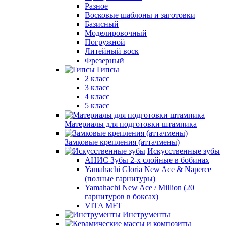
Разное
Восковые шаблоны и заготовки
Базисный
Моделировочный
Погружной
Литейный воск
Фрезерный
Гипсы
2 класс
3 класс
4 класс
5 класс
Материалы для подготовки штампика
Замковые крепления (аттачмены)
Искусственные зубы
АНИС Зубы 2-х слойные в бобинах
Yamahachi Gloria New Ace & Naperce
(полные гарнитуры)
Yamahachi New Ace / Million (20
гарнитуров в боксах)
VITA MFT
Инструменты