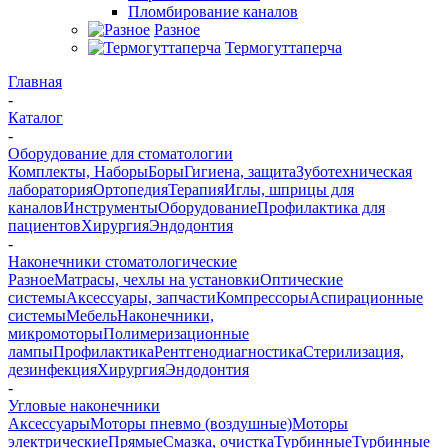
Пломбирование каналов
Разное
Термогуттаперча
Главная
-
Каталог
-
Оборудование для стоматологии
Комплекты, Наборы
Боры
Гигиена, защита
Зуботехническая
лаборатория
Ортопедия
Терапия
Иглы, шприцы для
каналов
Инструменты
Оборудование
Профилактика для
пациентов
Хирургия
Эндодонтия
-
Наконечники стоматологические
Разное
Матрасы, чехлы на установки
Оптические
системы
Аксессуары, запчасти
Компрессоры
Аспирационные
системы
Мебель
Наконечники,
микромоторы
Полимеризационные
лампы
Профилактика
Рентгенодиагностика
Стерилизация,
дезинфекция
Хирургия
Эндодонтия
-
Угловые наконечники
Аксессуары
Моторы пневмо (воздушные)
Моторы
электрические
Прямые
Смазка, очистка
Турбинные
Турбинные