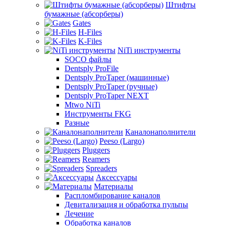
Штифты
бумажные (абсорберы)
Gates
H-Files
K-Files
NiTi инструменты
SOCO файлы
Dentsply ProFile
Dentsply ProTaper (машинные)
Dentsply ProTaper (ручные)
Dentsply ProTaper NEXT
Mtwo NiTi
Инструменты FKG
Разные
Каналонаполнители
Peeso (Largo)
Pluggers
Reamers
Spreaders
Аксессуары
Материалы
Распломбирование каналов
Девитализация и обработка пульпы
Лечение
Обработка каналов