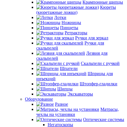
Крампонные щипцы
Кюреты
(кюретажные ложки)
Лотки
Ножницы
Пинцеты
Ретракторы
Ручки для зеркал
Ручки для
скальпелей
Лезвия для
скальпелей
Скальпели с ручкой
Шпатели
Шприцы для
инъекций
Штопфер-гладилки
Щипцы
Экскаваторы
Оборудование
Разное
Матрасы,
чехлы на установки
Оптические системы
Негатоскопы