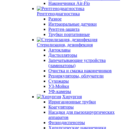
Наконечники Air-Flo
Рентгенодиагностика
Разное
Интраоральные датчики
Рентген-защита
Трубки портативные
Стерилизация, дезинфекция
Автоклавы
Дистилляторы
Запечатывающие устройства
(ламинаторы)
Очистка и смазка наконечников
Рециркуляторы, облучатели
Сухожары
УЗ-Мойки
УФ-камеры
Хирургия
Ирригационные трубки
Коагуляторы
Насадки для пьезохирургических
аппаратов
Физиодиспенсеры
Хирургические наконечники