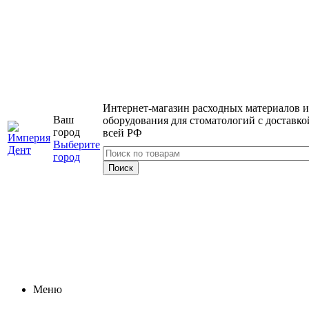
Интернет-магазин расходных материалов и
Ваш
оборудования для стоматологий с доставко
город
всей РФ
Выберите
город
Меню