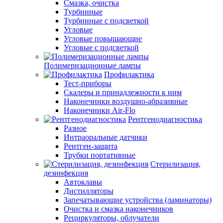
Смазка, очистка
Турбинные
Турбинные с подсветкой
Угловые
Угловые повышающие
Угловые с подсветкой
Полимеризационные лампы
Профилактика
Тест-приборы
Скалеры и принадлежности к ним
Наконечники воздушно-абразивные
Наконечники Air-Flo
Рентгенодиагностика
Разное
Интраоральные датчики
Рентген-защита
Трубки портативные
Стерилизация,
дезинфекция
Автоклавы
Дистилляторы
Запечатывающие устройства (ламинаторы)
Очистка и смазка наконечников
Рециркуляторы, облучатели