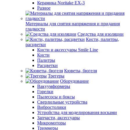
Керамика Noritake EX-3
Разное
Материалы для снятия напряжения и придания
гладкости
Средства для изоляции
Кисти, палитры,
расцветки
Кисти и аксессуары Smile Line
Кисти
Палитры
Расцветки
Кюветы, бюгеля
Трегеры
Оборудование
Вакуумформеры
Горелки
Пылесосы и боксы
Сверлильные устройства
Вибростолики
Устройства для моделирования восками
Запчасти, аксессуары
Микромоторы
Триммеры