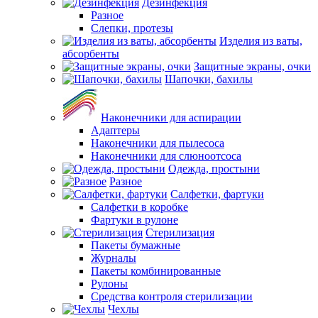
Дезинфекция
Разное
Слепки, протезы
Изделия из ваты,
абсорбенты
Защитные экраны, очки
Шапочки, бахилы
Наконечники для аспирации
Адаптеры
Наконечники для пылесоса
Наконечники для слюноотсоса
Одежда, простыни
Разное
Салфетки, фартуки
Салфетки в коробке
Фартуки в рулоне
Стерилизация
Пакеты бумажные
Журналы
Пакеты комбинированные
Рулоны
Средства контроля стерилизации
Чехлы