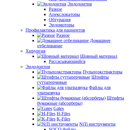
Эндодонтия
Разное
Апекслокаторы
Обтурация
Эндомоторы
Профилактика для пациентов
Разное
Домашнее
отбеливание
Хирургия
Шовный материал
Рассасывающийся
Эндодонтия
Пульпоэкстракторы
Штифты
гуттаперчивые
Файлы для
ультразвука
Штифты
бумажные (абсорберы)
Gates
H-Files
K-Files
NiTi инструменты
SOCO файлы