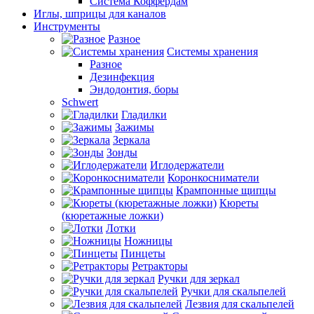
Система Коффердам
Иглы, шприцы для каналов
Инструменты
Разное
Системы хранения
Разное
Дезинфекция
Эндодонтия, боры
Schwert
Гладилки
Зажимы
Зеркала
Зонды
Иглодержатели
Коронкосниматели
Крампонные щипцы
Кюреты
(кюретажные ложки)
Лотки
Ножницы
Пинцеты
Ретракторы
Ручки для зеркал
Ручки для скальпелей
Лезвия для скальпелей