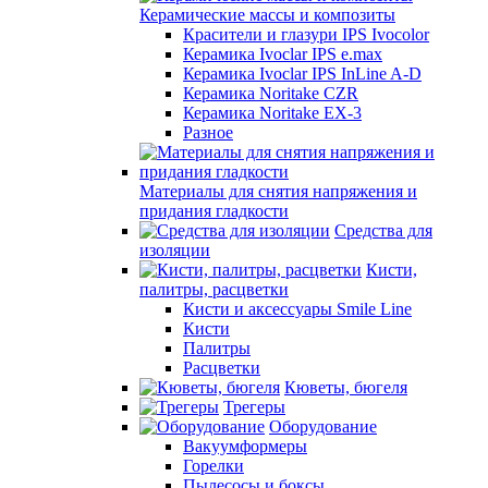
Керамические массы и композиты
Красители и глазури IPS Ivocolor
Керамика Ivoclar IPS e.max
Керамика Ivoclar IPS InLine A-D
Керамика Noritake CZR
Керамика Noritake EX-3
Разное
Материалы для снятия напряжения и
придания гладкости
Средства для
изоляции
Кисти,
палитры, расцветки
Кисти и аксессуары Smile Line
Кисти
Палитры
Расцветки
Кюветы, бюгеля
Трегеры
Оборудование
Вакуумформеры
Горелки
Пылесосы и боксы