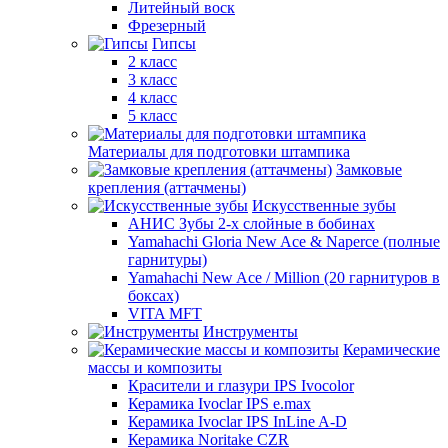
Литейный воск
Фрезерный
Гипсы
2 класс
3 класс
4 класс
5 класс
Материалы для подготовки штампика
Замковые
крепления (аттачмены)
Искусственные зубы
АНИС Зубы 2-х слойные в бобинах
Yamahachi Gloria New Ace & Naperce (полные
гарнитуры)
Yamahachi New Ace / Million (20 гарнитуров в
боксах)
VITA MFT
Инструменты
Керамические
массы и композиты
Красители и глазури IPS Ivocolor
Керамика Ivoclar IPS e.max
Керамика Ivoclar IPS InLine A-D
Керамика Noritake CZR