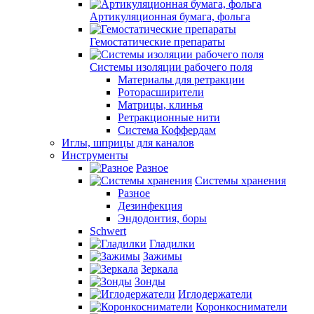
Артикуляционная бумага, фольга
Гемостатические препараты
Системы изоляции рабочего поля
Материалы для ретракции
Роторасширители
Матрицы, клинья
Ретракционные нити
Система Коффердам
Иглы, шприцы для каналов
Инструменты
Разное
Системы хранения
Разное
Дезинфекция
Эндодонтия, боры
Schwert
Гладилки
Зажимы
Зеркала
Зонды
Иглодержатели
Коронкосниматели