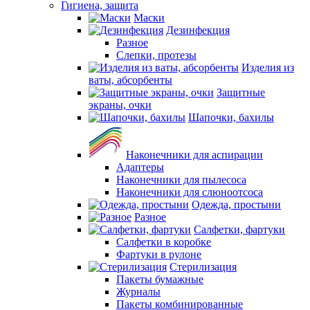
Гигиена, защита
Маски
Дезинфекция
Разное
Слепки, протезы
Изделия из
ваты, абсорбенты
Защитные
экраны, очки
Шапочки, бахилы
Наконечники для аспирации
Адаптеры
Наконечники для пылесоса
Наконечники для слюноотсоса
Одежда, простыни
Разное
Салфетки, фартуки
Салфетки в коробке
Фартуки в рулоне
Стерилизация
Пакеты бумажные
Журналы
Пакеты комбинированные