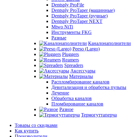
Dentsply ProFile
Dentsply ProTaper (машинные)
Dentsply ProTaper (ручные)
Dentsply ProTaper NEXT
Mtwo NiTi
Инструменты FKG
Разные
Каналонаполнители
Peeso (Largo)
Pluggers
Reamers
Spreaders
Аксессуары
Материалы
Распломбирование каналов
Девитализация и обработка пульпы
Лечение
Обработка каналов
Пломбирование каналов
Разное
Термогуттаперча
Товары со скидками
Как купить
Производители