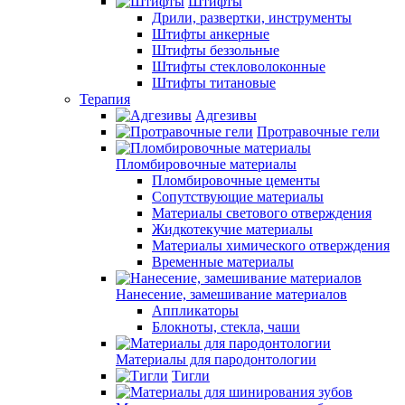
Штифты
Дрили, развертки, инструменты
Штифты анкерные
Штифты беззольные
Штифты стекловолоконные
Штифты титановые
Терапия
Адгезивы
Протравочные гели
Пломбировочные материалы
Пломбировочные цементы
Сопутствующие материалы
Материалы светового отверждения
Жидкотекучие материалы
Материалы химического отверждения
Временные материалы
Нанесение, замешивание материалов
Аппликаторы
Блокноты, стекла, чаши
Материалы для пародонтологии
Тигли