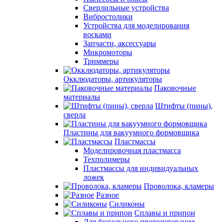
Сверлильные устройства
Вибростолики
Устройства для моделирования
восками
Запчасти, аксессуары
Микромоторы
Триммеры
Окклюдаторы, артикуляторы
Паковочные
материалы
Штифты (пины),
сверла
Пластины для вакуумного формовщика
Пластмассы
Моделировочная пластмасса
Техполимеры
Пластмассы для индивидуальных
ложек
Проволока, кламеры
Разное
Силиконы
Сплавы и припои
Для бюгельного протезирования