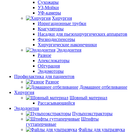
Сухожары
УЗ-Мойки
УФ-камеры
Хирургия
Ирригационные трубки
Коагуляторы
Насадки для пьезохирургических аппаратов
Физиодиспенсеры
Хирургические наконечники
Эндодонтия
Разное
Апекслокаторы
Обтурация
Эндомоторы
Профилактика для пациентов
Разное
Домашнее отбеливание
Хирургия
Шовный материал
Рассасывающийся
Эндодонтия
Пульпоэкстракторы
Штифты
гуттаперчивые
Файлы для ультразвука