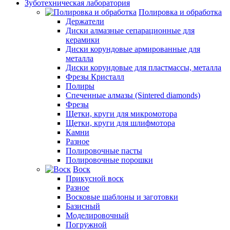
Зуботехническая лаборатория
Полировка и обработка
Держатели
Диски алмазные сепарационные для
керамики
Диски корундовые армированные для
металла
Диски корундовые для пластмассы, металла
Фрезы Кристалл
Полиры
Спеченные алмазы (Sintered diamonds)
Фрезы
Щетки, круги для микромотора
Щетки, круги для шлифмотора
Камни
Разное
Полировочные пасты
Полировочные порошки
Воск
Прикусной воск
Разное
Восковые шаблоны и заготовки
Базисный
Моделировочный
Погружной