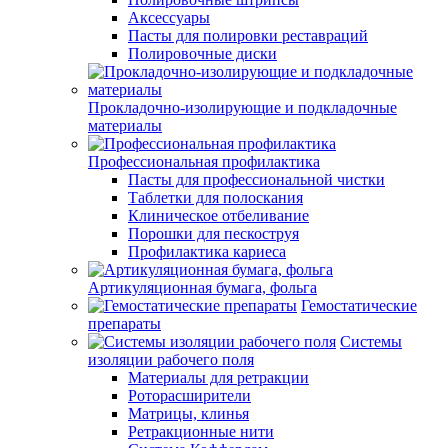
Аксессуары
Пасты для полировки реставраций
Полировочные диски
Прокладочно-изолирующие и подкладочные
материалы
Профессиональная профилактика
Пасты для профессиональной чистки
Таблетки для полоскания
Клиническое отбеливание
Порошки для пескоструя
Профилактика кариеса
Артикуляционная бумага, фольга
Гемостатические
препараты
Системы
изоляции рабочего поля
Материалы для ретракции
Роторасширители
Матрицы, клинья
Ретракционные нити