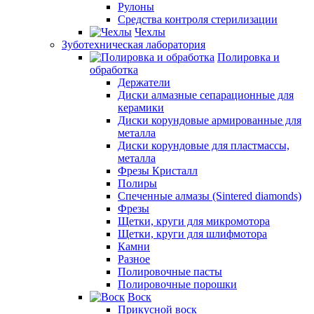
Рулоны
Средства контроля стерилизации
Чехлы
Зуботехническая лаборатория
Полировка и
обработка
Держатели
Диски алмазные сепарационные для
керамики
Диски корундовые армированные для
металла
Диски корундовые для пластмассы,
металла
Фрезы Кристалл
Полиры
Спеченные алмазы (Sintered diamonds)
Фрезы
Щетки, круги для микромотора
Щетки, круги для шлифмотора
Камни
Разное
Полировочные пасты
Полировочные порошки
Воск
Прикусной воск