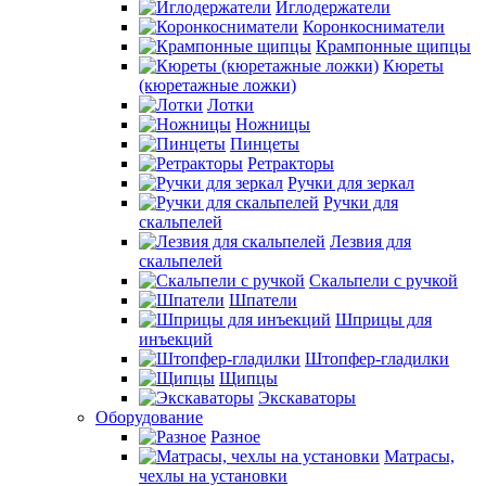
Иглодержатели
Коронкосниматели
Крампонные щипцы
Кюреты
(кюретажные ложки)
Лотки
Ножницы
Пинцеты
Ретракторы
Ручки для зеркал
Ручки для
скальпелей
Лезвия для
скальпелей
Скальпели с ручкой
Шпатели
Шприцы для
инъекций
Штопфер-гладилки
Щипцы
Экскаваторы
Оборудование
Разное
Матрасы,
чехлы на установки