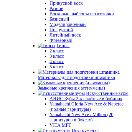
Прикусной воск
Разное
Восковые шаблоны и заготовки
Базисный
Моделировочный
Погружной
Литейный воск
Фрезерный
Гипсы
2 класс
3 класс
4 класс
5 класс
Материалы для подготовки штампика
Замковые крепления (аттачмены)
Искусственные зубы
АНИС Зубы 2-х слойные в бобинах
Yamahachi Gloria New Ace & Naperce
(полные гарнитуры)
Yamahachi New Ace / Million (20
гарнитуров в боксах)
VITA MFT
Инструменты