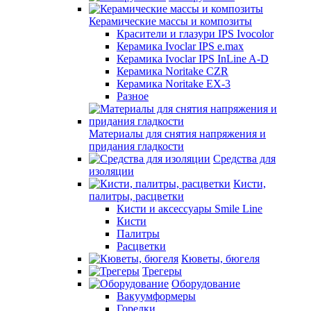
Керамические массы и композиты
Красители и глазури IPS Ivocolor
Керамика Ivoclar IPS e.max
Керамика Ivoclar IPS InLine A-D
Керамика Noritake CZR
Керамика Noritake EX-3
Разное
Материалы для снятия напряжения и
придания гладкости
Средства для
изоляции
Кисти,
палитры, расцветки
Кисти и аксессуары Smile Line
Кисти
Палитры
Расцветки
Кюветы, бюгеля
Трегеры
Оборудование
Вакуумформеры
Горелки