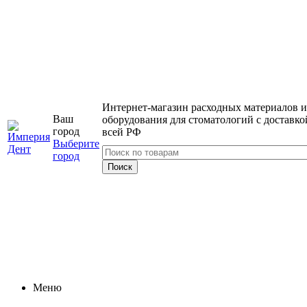
Интернет-магазин расходных материалов и
Ваш
оборудования для стоматологий с доставко
город
всей РФ
Выберите
город
Меню