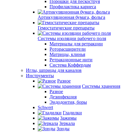
Порошки для пескоструя
Профилактика кариеса
Артикуляционная бумага, фольга
Гемостатические препараты
Системы изоляции рабочего поля
Материалы для ретракции
Роторасширители
Матрицы, клинья
Ретракционные нити
Система Коффердам
Иглы, шприцы для каналов
Инструменты
Разное
Системы хранения
Разное
Дезинфекция
Эндодонтия, боры
Schwert
Гладилки
Зажимы
Зеркала
Зонды