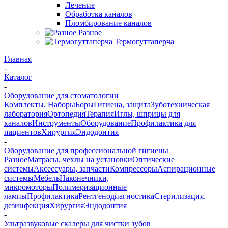
Лечение
Обработка каналов
Пломбирование каналов
Разное
Термогуттаперча
Главная
-
Каталог
-
Оборудование для стоматологии
Комплекты, Наборы
Боры
Гигиена, защита
Зуботехническая
лаборатория
Ортопедия
Терапия
Иглы, шприцы для
каналов
Инструменты
Оборудование
Профилактика для
пациентов
Хирургия
Эндодонтия
-
Оборудование для профессиональной гигиены
Разное
Матрасы, чехлы на установки
Оптические
системы
Аксессуары, запчасти
Компрессоры
Аспирационные
системы
Мебель
Наконечники,
микромоторы
Полимеризационные
лампы
Профилактика
Рентгенодиагностика
Стерилизация,
дезинфекция
Хирургия
Эндодонтия
-
Ультразвуковые скалеры для чистки зубов