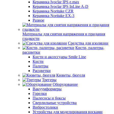
Керамика Ivoclar IPS e.max
Керамика Ivoclar IPS InLine A-D
Керамика Noritake CZR
Керамика Noritake EX-3
Разное
Материалы для снятия напряжения и придания
гладкости
Средства для изоляции
Кисти, палитры,
расцветки
Кисти и аксессуары Smile Line
Кисти
Палитры
Расцветки
Кюветы, бюгеля
Трегеры
Оборудование
Вакуумформеры
Горелки
Пылесосы и боксы
Сверлильные устройства
Вибростолики
Устройства для моделирования восками