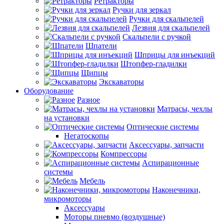
Ретракторы
Ручки для зеркал
Ручки для скальпелей
Лезвия для скальпелей
Скальпели с ручкой
Шпатели
Шприцы для инъекций
Штопфер-гладилки
Щипцы
Экскаваторы
Оборудование
Разное
Матрасы, чехлы
на установки
Оптические системы
Негатоскопы
Аксессуары, запчасти
Компрессоры
Аспирационные
системы
Мебель
Наконечники,
микромоторы
Аксессуары
Моторы пневмо (воздушные)