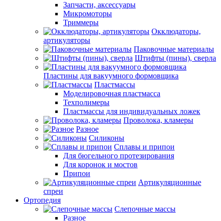
Запчасти, аксессуары
Микромоторы
Триммеры
Окклюдаторы,
артикуляторы
Паковочные материалы
Штифты (пины), сверла
Пластины для вакуумного формовщика
Пластмассы
Моделировочная пластмасса
Техполимеры
Пластмассы для индивидуальных ложек
Проволока, кламеры
Разное
Силиконы
Сплавы и припои
Для бюгельного протезирования
Для коронок и мостов
Припои
Артикуляционные
спреи
Ортопедия
Слепочные массы
Разное