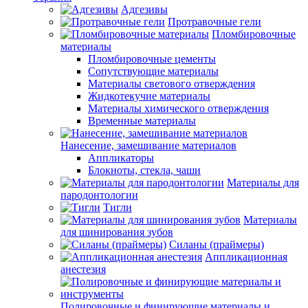
Адгезивы
Протравочные гели
Пломбировочные
материалы
Пломбировочные цементы
Сопутствующие материалы
Материалы светового отверждения
Жидкотекучие материалы
Материалы химического отверждения
Временные материалы
Нанесение, замешивание материалов
Аппликаторы
Блокноты, стекла, чаши
Материалы для
пародонтологии
Тигли
Материалы
для шинирования зубов
Силаны (праймеры)
Аппликационная
анестезия
Полировочные и финирующие материалы и