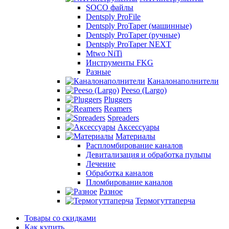
SOCO файлы
Dentsply ProFile
Dentsply ProTaper (машинные)
Dentsply ProTaper (ручные)
Dentsply ProTaper NEXT
Mtwo NiTi
Инструменты FKG
Разные
Каналонаполнители
Peeso (Largo)
Pluggers
Reamers
Spreaders
Аксессуары
Материалы
Распломбирование каналов
Девитализация и обработка пульпы
Лечение
Обработка каналов
Пломбирование каналов
Разное
Термогуттаперча
Товары со скидками
Как купить