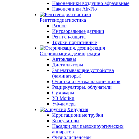
Наконечники воздушно-абразивные
Наконечники Air-Flo
Рентгенодиагностика
Разное
Интраоральные датчики
Рентген-защита
Трубки портативные
Стерилизация, дезинфекция
Автоклавы
Дистилляторы
Запечатывающие устройства
(ламинаторы)
Очистка и смазка наконечников
Рециркуляторы, облучатели
Сухожары
УЗ-Мойки
УФ-камеры
Хирургия
Ирригационные трубки
Коагуляторы
Насадки для пьезохирургических
аппаратов
Физиодиспенсеры