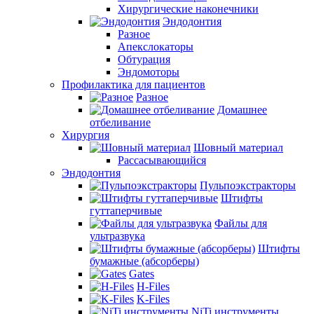
Хирургические наконечники
Эндодонтия
Разное
Апекслокаторы
Обтурация
Эндомоторы
Профилактика для пациентов
Разное
Домашнее
отбеливание
Хирургия
Шовный материал
Рассасывающийся
Эндодонтия
Пульпоэкстракторы
Штифты
гуттаперчивые
Файлы для
ультразвука
Штифты
бумажные (абсорберы)
Gates
H-Files
K-Files
NiTi инструменты