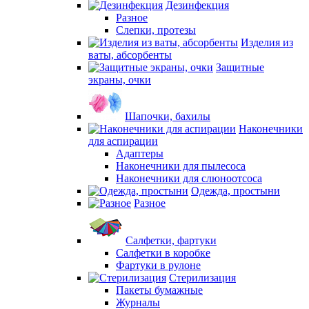
Дезинфекция
Разное
Слепки, протезы
Изделия из
ваты, абсорбенты
Защитные
экраны, очки
Шапочки, бахилы
Наконечники
для аспирации
Адаптеры
Наконечники для пылесоса
Наконечники для слюноотсоса
Одежда, простыни
Разное
Салфетки, фартуки
Салфетки в коробке
Фартуки в рулоне
Стерилизация
Пакеты бумажные
Журналы