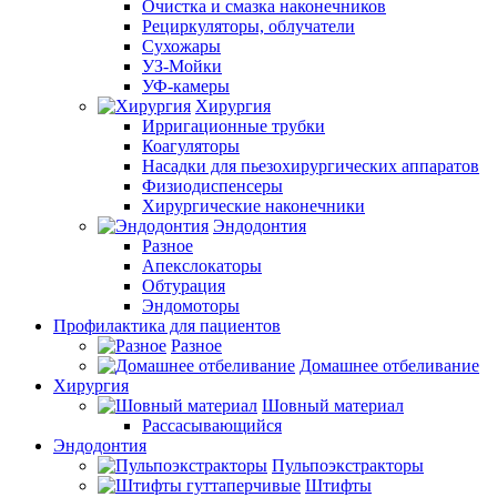
Очистка и смазка наконечников
Рециркуляторы, облучатели
Сухожары
УЗ-Мойки
УФ-камеры
Хирургия
Ирригационные трубки
Коагуляторы
Насадки для пьезохирургических аппаратов
Физиодиспенсеры
Хирургические наконечники
Эндодонтия
Разное
Апекслокаторы
Обтурация
Эндомоторы
Профилактика для пациентов
Разное
Домашнее отбеливание
Хирургия
Шовный материал
Рассасывающийся
Эндодонтия
Пульпоэкстракторы
Штифты