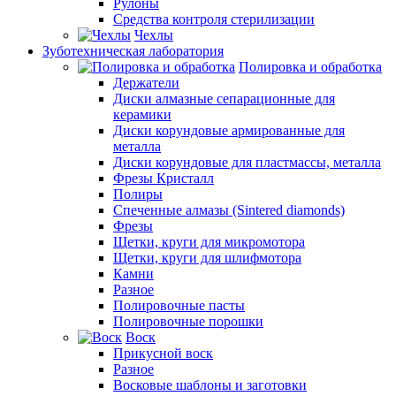
Рулоны
Средства контроля стерилизации
Чехлы
Зуботехническая лаборатория
Полировка и обработка
Держатели
Диски алмазные сепарационные для
керамики
Диски корундовые армированные для
металла
Диски корундовые для пластмассы, металла
Фрезы Кристалл
Полиры
Спеченные алмазы (Sintered diamonds)
Фрезы
Щетки, круги для микромотора
Щетки, круги для шлифмотора
Камни
Разное
Полировочные пасты
Полировочные порошки
Воск
Прикусной воск
Разное
Восковые шаблоны и заготовки