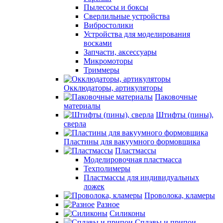
Пылесосы и боксы
Сверлильные устройства
Вибростолики
Устройства для моделирования
восками
Запчасти, аксессуары
Микромоторы
Триммеры
Окклюдаторы, артикуляторы
Паковочные
материалы
Штифты (пины),
сверла
Пластины для вакуумного формовщика
Пластмассы
Моделировочная пластмасса
Техполимеры
Пластмассы для индивидуальных
ложек
Проволока, кламеры
Разное
Силиконы
Сплавы и припои