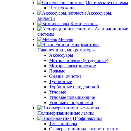
Оптические системы
Негатоскопы
Аксессуары,
запчасти
Компрессоры
Аспирационные
системы
Мебель
Наконечники, микромоторы
Аксессуары
Моторы пневмо (воздушные)
Моторы электрические
Прямые
Смазка, очистка
Турбинные
Турбинные с подсветкой
Угловые
Угловые повышающие
Угловые с подсветкой
Полимеризационные лампы
Профилактика
Тест-приборы
Скалеры и принадлежности к ним