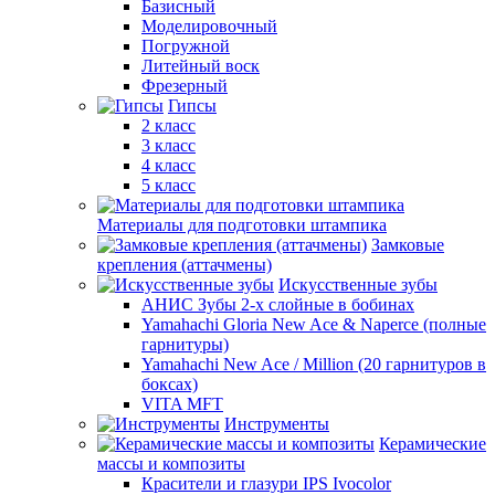
Базисный
Моделировочный
Погружной
Литейный воск
Фрезерный
Гипсы
2 класс
3 класс
4 класс
5 класс
Материалы для подготовки штампика
Замковые
крепления (аттачмены)
Искусственные зубы
АНИС Зубы 2-х слойные в бобинах
Yamahachi Gloria New Ace & Naperce (полные
гарнитуры)
Yamahachi New Ace / Million (20 гарнитуров в
боксах)
VITA MFT
Инструменты
Керамические
массы и композиты
Красители и глазури IPS Ivocolor