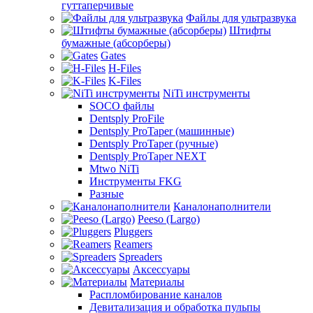
гуттаперчивые
Файлы для ультразвука
Штифты
бумажные (абсорберы)
Gates
H-Files
K-Files
NiTi инструменты
SOCO файлы
Dentsply ProFile
Dentsply ProTaper (машинные)
Dentsply ProTaper (ручные)
Dentsply ProTaper NEXT
Mtwo NiTi
Инструменты FKG
Разные
Каналонаполнители
Peeso (Largo)
Pluggers
Reamers
Spreaders
Аксессуары
Материалы
Распломбирование каналов
Девитализация и обработка пульпы