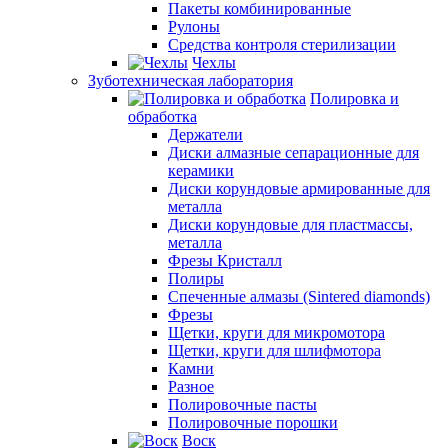
Пакеты комбинированные
Рулоны
Средства контроля стерилизации
Чехлы
Зуботехническая лаборатория
Полировка и
обработка
Держатели
Диски алмазные сепарационные для
керамики
Диски корундовые армированные для
металла
Диски корундовые для пластмассы,
металла
Фрезы Кристалл
Полиры
Спеченные алмазы (Sintered diamonds)
Фрезы
Щетки, круги для микромотора
Щетки, круги для шлифмотора
Камни
Разное
Полировочные пасты
Полировочные порошки
Воск