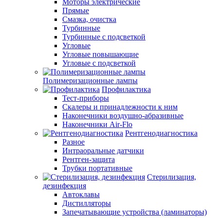
Моторы электрические
Прямые
Смазка, очистка
Турбинные
Турбинные с подсветкой
Угловые
Угловые повышающие
Угловые с подсветкой
Полимеризационные лампы
Профилактика
Тест-приборы
Скалеры и принадлежности к ним
Наконечники воздушно-абразивные
Наконечники Air-Flo
Рентгенодиагностика
Разное
Интраоральные датчики
Рентген-защита
Трубки портативные
Стерилизация,
дезинфекция
Автоклавы
Дистилляторы
Запечатывающие устройства (ламинаторы)