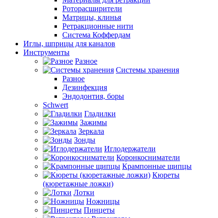
Роторасширители
Матрицы, клинья
Ретракционные нити
Система Коффердам
Иглы, шприцы для каналов
Инструменты
Разное
Системы хранения
Разное
Дезинфекция
Эндодонтия, боры
Schwert
Гладилки
Зажимы
Зеркала
Зонды
Иглодержатели
Коронкосниматели
Крампонные щипцы
Кюреты
(кюретажные ложки)
Лотки
Ножницы
Пинцеты