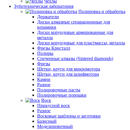
Чехлы
Зуботехническая лаборатория
Полировка и обработка
Держатели
Диски алмазные сепарационные для
керамики
Диски корундовые армированные для
металла
Диски корундовые для пластмассы, металла
Фрезы Кристалл
Полиры
Спеченные алмазы (Sintered diamonds)
Фрезы
Щетки, круги для микромотора
Щетки, круги для шлифмотора
Камни
Разное
Полировочные пасты
Полировочные порошки
Воск
Прикусной воск
Разное
Восковые шаблоны и заготовки
Базисный
Моделировочный