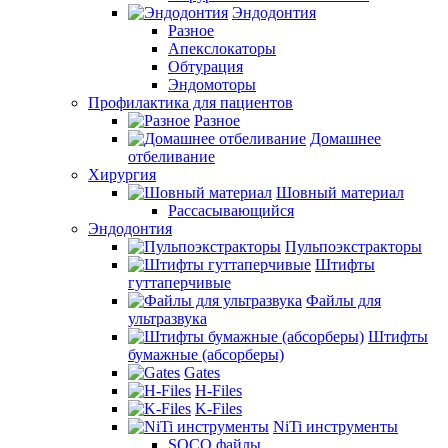
Эндодонтия
Разное
Апекслокаторы
Обтурация
Эндомоторы
Профилактика для пациентов
Разное
Домашнее
отбеливание
Хирургия
Шовный материал
Рассасывающийся
Эндодонтия
Пульпоэкстракторы
Штифты
гуттаперчивые
Файлы для
ультразвука
Штифты
бумажные (абсорберы)
Gates
H-Files
K-Files
NiTi инструменты
SOCO файлы