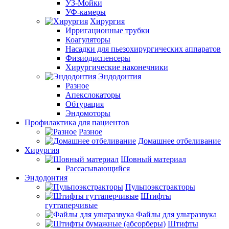
УЗ-Мойки
УФ-камеры
Хирургия
Ирригационные трубки
Коагуляторы
Насадки для пьезохирургических аппаратов
Физиодиспенсеры
Хирургические наконечники
Эндодонтия
Разное
Апекслокаторы
Обтурация
Эндомоторы
Профилактика для пациентов
Разное
Домашнее отбеливание
Хирургия
Шовный материал
Рассасывающийся
Эндодонтия
Пульпоэкстракторы
Штифты
гуттаперчивые
Файлы для ультразвука
Штифты