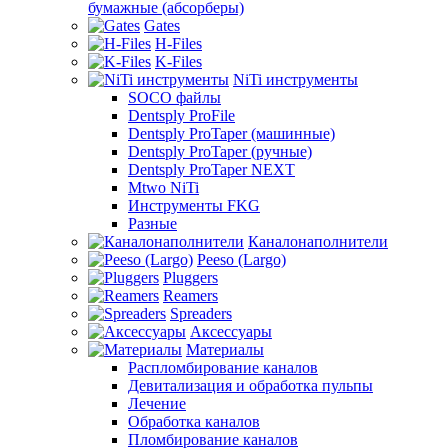
бумажные (абсорберы)
Gates
H-Files
K-Files
NiTi инструменты
SOCO файлы
Dentsply ProFile
Dentsply ProTaper (машинные)
Dentsply ProTaper (ручные)
Dentsply ProTaper NEXT
Mtwo NiTi
Инструменты FKG
Разные
Каналонаполнители
Peeso (Largo)
Pluggers
Reamers
Spreaders
Аксессуары
Материалы
Распломбирование каналов
Девитализация и обработка пульпы
Лечение
Обработка каналов
Пломбирование каналов