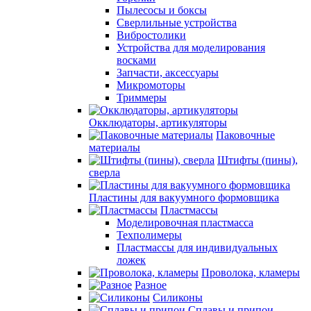
Пылесосы и боксы
Сверлильные устройства
Вибростолики
Устройства для моделирования
восками
Запчасти, аксессуары
Микромоторы
Триммеры
Окклюдаторы, артикуляторы
Паковочные
материалы
Штифты (пины),
сверла
Пластины для вакуумного формовщика
Пластмассы
Моделировочная пластмасса
Техполимеры
Пластмассы для индивидуальных
ложек
Проволока, кламеры
Разное
Силиконы
Сплавы и припои