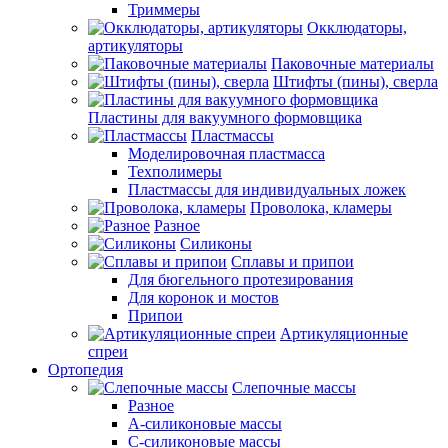
Триммеры
Окклюдаторы,
артикуляторы
Паковочные материалы
Штифты (пины), сверла
Пластины для вакуумного формовщика
Пластмассы
Моделировочная пластмасса
Техполимеры
Пластмассы для индивидуальных ложек
Проволока, кламеры
Разное
Силиконы
Сплавы и припои
Для бюгельного протезирования
Для коронок и мостов
Припои
Артикуляционные
спреи
Ортопедия
Слепочные массы
Разное
А-силиконовые массы
С-силиконовые массы