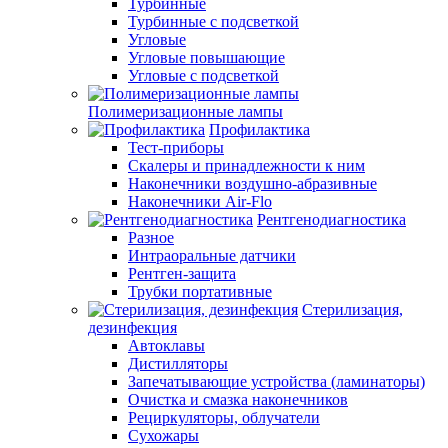
Турбинные
Турбинные с подсветкой
Угловые
Угловые повышающие
Угловые с подсветкой
Полимеризационные лампы
Профилактика
Тест-приборы
Скалеры и принадлежности к ним
Наконечники воздушно-абразивные
Наконечники Air-Flo
Рентгенодиагностика
Разное
Интраоральные датчики
Рентген-защита
Трубки портативные
Стерилизация,
дезинфекция
Автоклавы
Дистилляторы
Запечатывающие устройства (ламинаторы)
Очистка и смазка наконечников
Рециркуляторы, облучатели
Сухожары