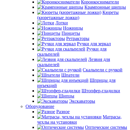
Коронкосниматели
Крампонные щипцы
Кюреты
(кюретажные ложки)
Лотки
Ножницы
Пинцеты
Ретракторы
Ручки для зеркал
Ручки для
скальпелей
Лезвия для
скальпелей
Скальпели с ручкой
Шпатели
Шприцы для
инъекций
Штопфер-гладилки
Щипцы
Экскаваторы
Оборудование
Разное
Матрасы,
чехлы на установки
Оптические системы