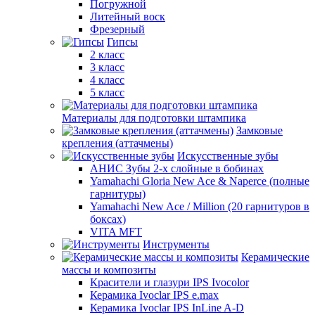
Погружной
Литейный воск
Фрезерный
Гипсы
2 класс
3 класс
4 класс
5 класс
Материалы для подготовки штампика
Замковые
крепления (аттачмены)
Искусственные зубы
АНИС Зубы 2-х слойные в бобинах
Yamahachi Gloria New Ace & Naperce (полные
гарнитуры)
Yamahachi New Ace / Million (20 гарнитуров в
боксах)
VITA MFT
Инструменты
Керамические
массы и композиты
Красители и глазури IPS Ivocolor
Керамика Ivoclar IPS e.max
Керамика Ivoclar IPS InLine A-D