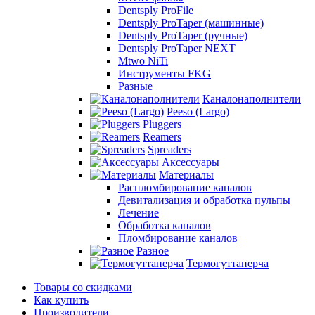
Dentsply ProFile
Dentsply ProTaper (машинные)
Dentsply ProTaper (ручные)
Dentsply ProTaper NEXT
Mtwo NiTi
Инструменты FKG
Разные
Каналонаполнители
Peeso (Largo)
Pluggers
Reamers
Spreaders
Аксессуары
Материалы
Распломбирование каналов
Девитализация и обработка пульпы
Лечение
Обработка каналов
Пломбирование каналов
Разное
Термогуттаперча
Товары со скидками
Как купить
Производители