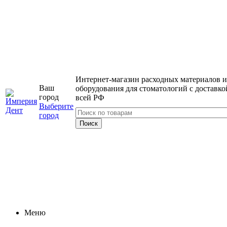
Интернет-магазин расходных материалов и
Ваш
оборудования для стоматологий с доставко
город
всей РФ
Выберите
город
Меню