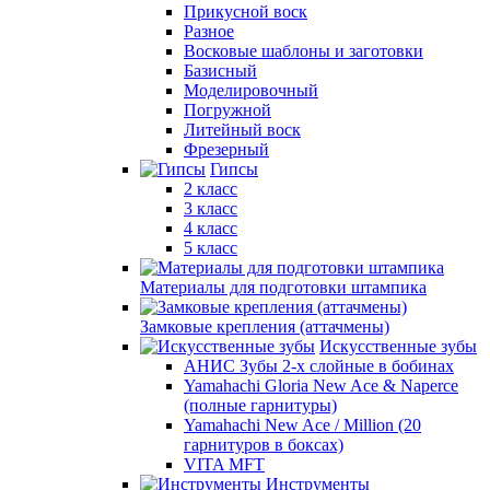
Прикусной воск
Разное
Восковые шаблоны и заготовки
Базисный
Моделировочный
Погружной
Литейный воск
Фрезерный
Гипсы
2 класс
3 класс
4 класс
5 класс
Материалы для подготовки штампика
Замковые крепления (аттачмены)
Искусственные зубы
АНИС Зубы 2-х слойные в бобинах
Yamahachi Gloria New Ace & Naperce
(полные гарнитуры)
Yamahachi New Ace / Million (20
гарнитуров в боксах)
VITA MFT
Инструменты