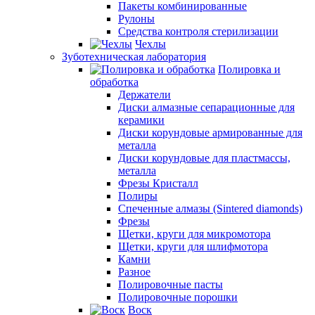
Пакеты комбинированные
Рулоны
Средства контроля стерилизации
Чехлы
Зуботехническая лаборатория
Полировка и
обработка
Держатели
Диски алмазные сепарационные для
керамики
Диски корундовые армированные для
металла
Диски корундовые для пластмассы,
металла
Фрезы Кристалл
Полиры
Спеченные алмазы (Sintered diamonds)
Фрезы
Щетки, круги для микромотора
Щетки, круги для шлифмотора
Камни
Разное
Полировочные пасты
Полировочные порошки
Воск