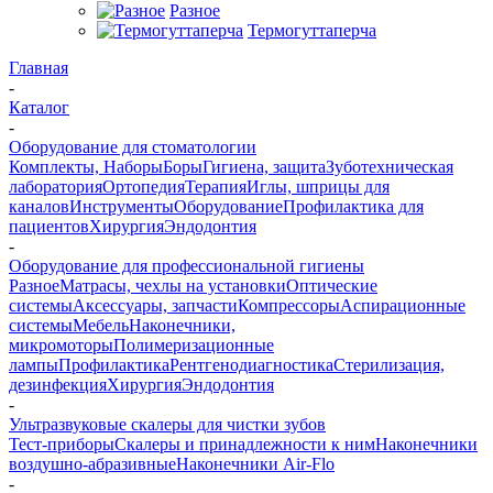
Разное
Термогуттаперча
Главная
-
Каталог
-
Оборудование для стоматологии
Комплекты, Наборы
Боры
Гигиена, защита
Зуботехническая
лаборатория
Ортопедия
Терапия
Иглы, шприцы для
каналов
Инструменты
Оборудование
Профилактика для
пациентов
Хирургия
Эндодонтия
-
Оборудование для профессиональной гигиены
Разное
Матрасы, чехлы на установки
Оптические
системы
Аксессуары, запчасти
Компрессоры
Аспирационные
системы
Мебель
Наконечники,
микромоторы
Полимеризационные
лампы
Профилактика
Рентгенодиагностика
Стерилизация,
дезинфекция
Хирургия
Эндодонтия
-
Ультразвуковые скалеры для чистки зубов
Тест-приборы
Скалеры и принадлежности к ним
Наконечники
воздушно-абразивные
Наконечники Air-Flo
-