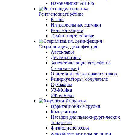
Наконечники Air-Flo
Рентгенодиагностика
Разное
Интраоральные датчики
Рентген-защита
Трубки портативные
Стерилизация, дезинфекция
Автоклавы
Дистилляторы
Запечатывающие устройства
(ламинаторы)
Очистка и смазка наконечников
Рециркуляторы, облучатели
Сухожары
УЗ-Мойки
УФ-камеры
Хирургия
Ирригационные трубки
Коагуляторы
Насадки для пьезохирургических
аппаратов
Физиодиспенсеры
Хирургические наконечники