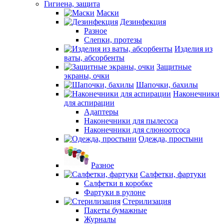
Гигиена, защита
Маски
Дезинфекция
Разное
Слепки, протезы
Изделия из
ваты, абсорбенты
Защитные
экраны, очки
Шапочки, бахилы
Наконечники
для аспирации
Адаптеры
Наконечники для пылесоса
Наконечники для слюноотсоса
Одежда, простыни
Разное
Салфетки, фартуки
Салфетки в коробке
Фартуки в рулоне
Стерилизация
Пакеты бумажные
Журналы