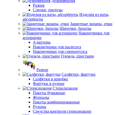
Дезинфекция
Разное
Слепки, протезы
Изделия из ваты,
абсорбенты
Защитные экраны, очки
Шапочки, бахилы
Наконечники для
аспирации
Адаптеры
Наконечники для пылесоса
Наконечники для слюноотсоса
Одежда, простыни
Разное
Салфетки, фартуки
Салфетки в коробке
Фартуки в рулоне
Стерилизация
Пакеты бумажные
Журналы
Пакеты комбинированные
Рулоны
Средства контроля стерилизации