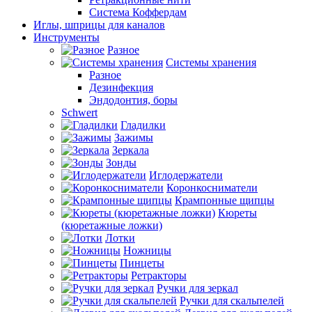
Система Коффердам
Иглы, шприцы для каналов
Инструменты
Разное
Системы хранения
Разное
Дезинфекция
Эндодонтия, боры
Schwert
Гладилки
Зажимы
Зеркала
Зонды
Иглодержатели
Коронкосниматели
Крампонные щипцы
Кюреты
(кюретажные ложки)
Лотки
Ножницы
Пинцеты
Ретракторы
Ручки для зеркал
Ручки для скальпелей