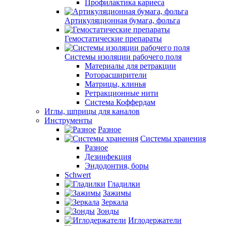
Профилактика кариеса
Артикуляционная бумага, фольга
Гемостатические препараты
Системы изоляции рабочего поля
Материалы для ретракции
Роторасширители
Матрицы, клинья
Ретракционные нити
Система Коффердам
Иглы, шприцы для каналов
Инструменты
Разное
Системы хранения
Разное
Дезинфекция
Эндодонтия, боры
Schwert
Гладилки
Зажимы
Зеркала
Зонды
Иглодержатели