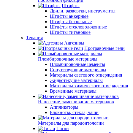
постоянной фиксации
Штифты
Дрили, развертки, инструменты
Штифты анкерные
Штифты беззольные
Штифты стекловолоконные
Штифты титановые
Терапия
Адгезивы
Протравочные гели
Пломбировочные материалы
Пломбировочные цементы
Сопутствующие материалы
Материалы светового отверждения
Жидкотекучие материалы
Материалы химического отверждения
Временные материалы
Нанесение, замешивание материалов
Аппликаторы
Блокноты, стекла, чаши
Материалы для пародонтологии
Тигли