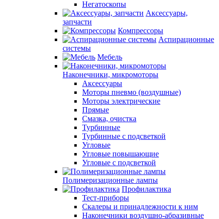
Негатоскопы
Аксессуары,
запчасти
Компрессоры
Аспирационные
системы
Мебель
Наконечники, микромоторы
Аксессуары
Моторы пневмо (воздушные)
Моторы электрические
Прямые
Смазка, очистка
Турбинные
Турбинные с подсветкой
Угловые
Угловые повышающие
Угловые с подсветкой
Полимеризационные лампы
Профилактика
Тест-приборы
Скалеры и принадлежности к ним
Наконечники воздушно-абразивные