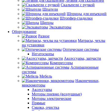
Лезвия для скальпелей
Скальпели с ручкой
Шпатели
Шприцы для инъекций
Штопфер-гладилки
Щипцы
Экскаваторы
Оборудование
Разное
Матрасы, чехлы
на установки
Оптические системы
Негатоскопы
Аксессуары, запчасти
Компрессоры
Аспирационные
системы
Мебель
Наконечники,
микромоторы
Аксессуары
Моторы пневмо (воздушные)
Моторы электрические
Прямые
Смазка, очистка