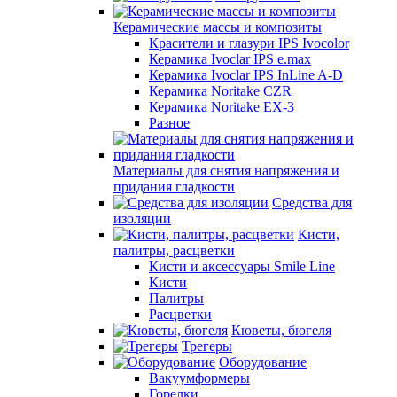
Керамические массы и композиты
Красители и глазури IPS Ivocolor
Керамика Ivoclar IPS e.max
Керамика Ivoclar IPS InLine A-D
Керамика Noritake CZR
Керамика Noritake EX-3
Разное
Материалы для снятия напряжения и
придания гладкости
Средства для
изоляции
Кисти,
палитры, расцветки
Кисти и аксессуары Smile Line
Кисти
Палитры
Расцветки
Кюветы, бюгеля
Трегеры
Оборудование
Вакуумформеры
Горелки