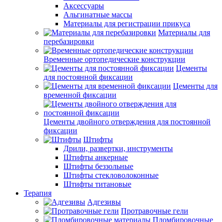
Аксессуары
Альгинатные массы
Материалы для регистрации прикуса
Материалы для
перебазировки
Временные ортопедические конструкции
Цементы
для постоянной фиксации
Цементы для
временной фиксации
Цементы двойного отверждения для постоянной
фиксации
Штифты
Дрили, развертки, инструменты
Штифты анкерные
Штифты беззольные
Штифты стекловолоконные
Штифты титановые
Терапия
Адгезивы
Протравочные гели
Пломбировочные