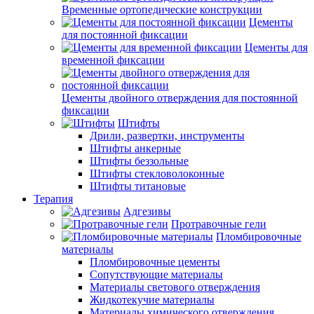
Временные ортопедические конструкции
Цементы
для постоянной фиксации
Цементы для
временной фиксации
Цементы двойного отверждения для постоянной
фиксации
Штифты
Дрили, развертки, инструменты
Штифты анкерные
Штифты беззольные
Штифты стекловолоконные
Штифты титановые
Терапия
Адгезивы
Протравочные гели
Пломбировочные
материалы
Пломбировочные цементы
Сопутствующие материалы
Материалы светового отверждения
Жидкотекучие материалы
Материалы химического отверждения