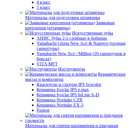
4 класс
5 класс
Материалы для подготовки штампика
Замковые
крепления (аттачмены)
Искусственные зубы
АНИС Зубы 2-х слойные в бобинах
Yamahachi Gloria New Ace & Naperce (полные
гарнитуры)
Yamahachi New Ace / Million (20 гарнитуров в
боксах)
VITA MFT
Инструменты
Керамические
массы и композиты
Красители и глазури IPS Ivocolor
Керамика Ivoclar IPS e.max
Керамика Ivoclar IPS InLine A-D
Керамика Noritake CZR
Керамика Noritake EX-3
Разное
Материалы для снятия напряжения и придания