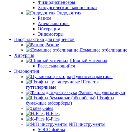
Физиодиспенсеры
Хирургические наконечники
Эндодонтия
Разное
Апекслокаторы
Обтурация
Эндомоторы
Профилактика для пациентов
Разное
Домашнее отбеливание
Хирургия
Шовный материал
Рассасывающийся
Эндодонтия
Пульпоэкстракторы
Штифты
гуттаперчивые
Файлы для ультразвука
Штифты
бумажные (абсорберы)
Gates
H-Files
K-Files
NiTi инструменты
SOCO файлы