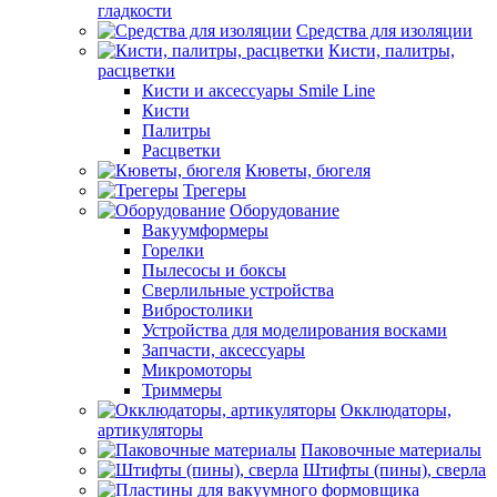
гладкости
Средства для изоляции
Кисти, палитры,
расцветки
Кисти и аксессуары Smile Line
Кисти
Палитры
Расцветки
Кюветы, бюгеля
Трегеры
Оборудование
Вакуумформеры
Горелки
Пылесосы и боксы
Сверлильные устройства
Вибростолики
Устройства для моделирования восками
Запчасти, аксессуары
Микромоторы
Триммеры
Окклюдаторы,
артикуляторы
Паковочные материалы
Штифты (пины), сверла