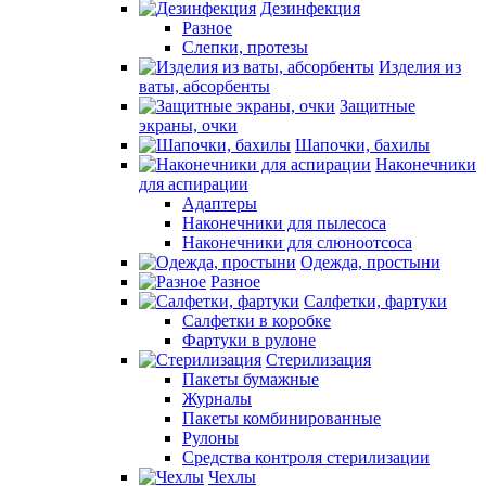
Дезинфекция
Разное
Слепки, протезы
Изделия из
ваты, абсорбенты
Защитные
экраны, очки
Шапочки, бахилы
Наконечники
для аспирации
Адаптеры
Наконечники для пылесоса
Наконечники для слюноотсоса
Одежда, простыни
Разное
Салфетки, фартуки
Салфетки в коробке
Фартуки в рулоне
Стерилизация
Пакеты бумажные
Журналы
Пакеты комбинированные
Рулоны
Средства контроля стерилизации
Чехлы