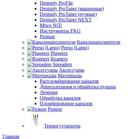
Dentsply ProFile
Dentsply ProTaper (машинные)
Dentsply ProTaper (ручные)
Dentsply ProTaper NEXT
Mtwo NiTi
Инструменты FKG
Разные
Каналонаполнители
Peeso (Largo)
Pluggers
Reamers
Spreaders
Аксессуары
Материалы
Распломбирование каналов
Девитализация и обработка пульпы
Лечение
Обработка каналов
Пломбирование каналов
Разное
Термогуттаперча
Главная