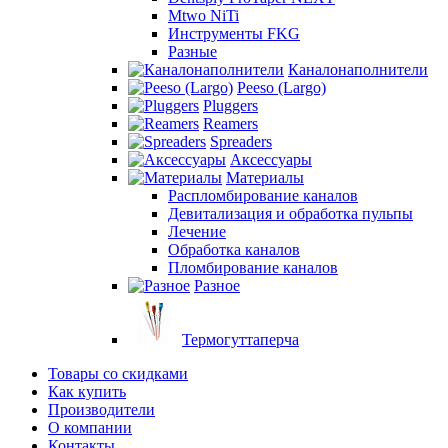
Mtwo NiTi
Инструменты FKG
Разные
Каналонаполнители
Peeso (Largo)
Pluggers
Reamers
Spreaders
Аксессуары
Материалы
Распломбирование каналов
Девитализация и обработка пульпы
Лечение
Обработка каналов
Пломбирование каналов
Разное
Термогуттаперча
Товары со скидками
Как купить
Производители
О компании
Контакты