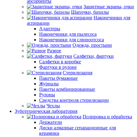
абсорбенты
Защитные экраны, очки
Шапочки, бахилы
Наконечники для
аспирации
Адаптеры
Наконечники для пылесоса
Наконечники для слюноотсоса
Одежда, простыни
Разное
Салфетки, фартуки
Салфетки в коробке
Фартуки в рулоне
Стерилизация
Пакеты бумажные
Журналы
Пакеты комбинированные
Рулоны
Средства контроля стерилизации
Чехлы
Зуботехническая лаборатория
Полировка и обработка
Держатели
Диски алмазные сепарационные для
керамики