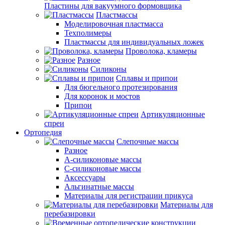
Пластины для вакуумного формовщика
Пластмассы
Моделировочная пластмасса
Техполимеры
Пластмассы для индивидуальных ложек
Проволока, кламеры
Разное
Силиконы
Сплавы и припои
Для бюгельного протезирования
Для коронок и мостов
Припои
Артикуляционные
спреи
Ортопедия
Слепочные массы
Разное
А-силиконовые массы
С-силиконовые массы
Аксессуары
Альгинатные массы
Материалы для регистрации прикуса
Материалы для
перебазировки