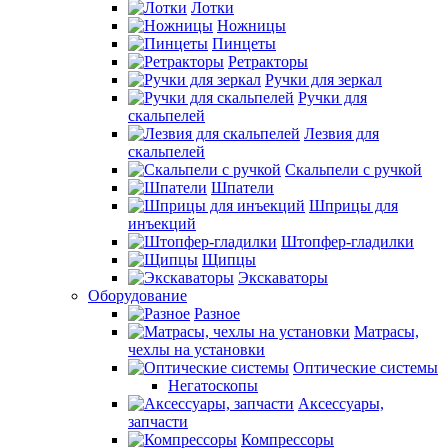
Лотки
Ножницы
Пинцеты
Ретракторы
Ручки для зеркал
Ручки для
скальпелей
Лезвия для
скальпелей
Скальпели с ручкой
Шпатели
Шприцы для
инъекций
Штопфер-гладилки
Щипцы
Экскаваторы
Оборудование
Разное
Матрасы,
чехлы на установки
Оптические системы
Негатоскопы
Аксессуары,
запчасти
Компрессоры