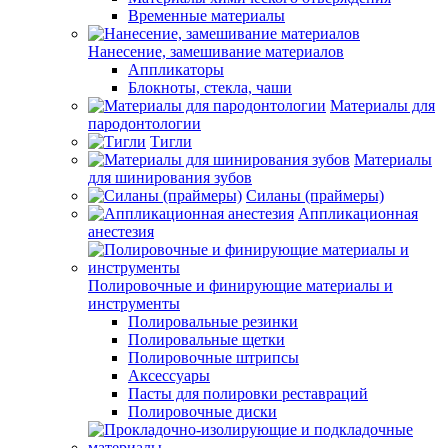
Временные материалы
Нанесение, замешивание материалов
Аппликаторы
Блокноты, стекла, чаши
Материалы для
пародонтологии
Тигли
Материалы
для шинирования зубов
Силаны (праймеры)
Аппликационная
анестезия
Полировочные и финирующие материалы и
инструменты
Полировальные резинки
Полировальные щетки
Полировочные штрипсы
Аксессуары
Пасты для полировки реставраций
Полировочные диски