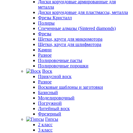
Диски корундовые армированные для
металла
Диски корундовые для пластмассы, металла
Фрезы Кристалл
Полиры
Спеченные алмазы (Sintered diamonds)
Фрезы
Щетки, круги для микромотора
Щетки, круги для шлифмотора
Камни
Разное
Полировочные пасты
Полировочные порошки
Воск
Прикусной воск
Разное
Восковые шаблоны и заготовки
Базисный
Моделировочный
Погружной
Литейный воск
Фрезерный
Гипсы
2 класс
3 класс