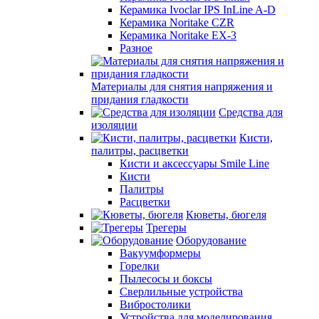
Керамика Ivoclar IPS InLine A-D
Керамика Noritake CZR
Керамика Noritake EX-3
Разное
Материалы для снятия напряжения и
придания гладкости
Средства для
изоляции
Кисти,
палитры, расцветки
Кисти и аксессуары Smile Line
Кисти
Палитры
Расцветки
Кюветы, бюгеля
Трегеры
Оборудование
Вакуумформеры
Горелки
Пылесосы и боксы
Сверлильные устройства
Вибростолики
Устройства для моделирования