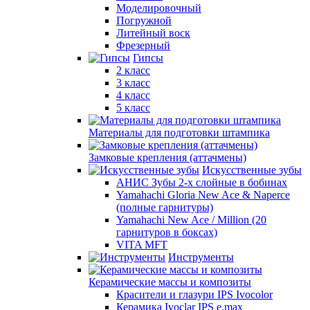
Моделировочный
Погружной
Литейный воск
Фрезерный
Гипсы
2 класс
3 класс
4 класс
5 класс
Материалы для подготовки штампика
Замковые крепления (аттачмены)
Искусственные зубы
АНИС Зубы 2-х слойные в бобинах
Yamahachi Gloria New Ace & Naperce
(полные гарнитуры)
Yamahachi New Ace / Million (20
гарнитуров в боксах)
VITA MFT
Инструменты
Керамические массы и композиты
Красители и глазури IPS Ivocolor
Керамика Ivoclar IPS e.max