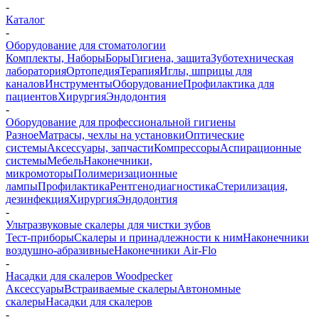
-
Каталог
-
Оборудование для стоматологии
Комплекты, Наборы
Боры
Гигиена, защита
Зуботехническая
лаборатория
Ортопедия
Терапия
Иглы, шприцы для
каналов
Инструменты
Оборудование
Профилактика для
пациентов
Хирургия
Эндодонтия
-
Оборудование для профессиональной гигиены
Разное
Матрасы, чехлы на установки
Оптические
системы
Аксессуары, запчасти
Компрессоры
Аспирационные
системы
Мебель
Наконечники,
микромоторы
Полимеризационные
лампы
Профилактика
Рентгенодиагностика
Стерилизация,
дезинфекция
Хирургия
Эндодонтия
-
Ультразвуковые скалеры для чистки зубов
Тест-приборы
Скалеры и принадлежности к ним
Наконечники
воздушно-абразивные
Наконечники Air-Flo
-
Насадки для скалеров Woodpecker
Аксессуары
Встраиваемые скалеры
Автономные
скалеры
Насадки для скалеров
-