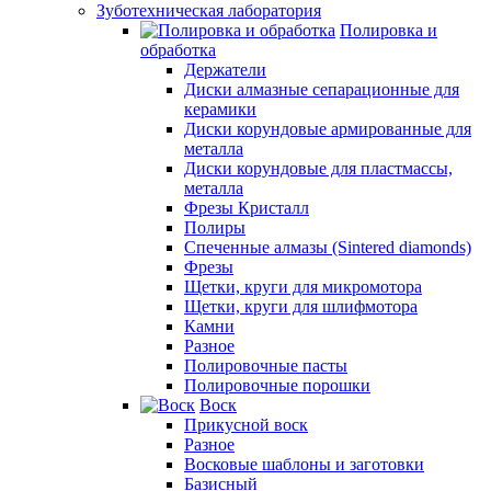
Зуботехническая лаборатория
Полировка и
обработка
Держатели
Диски алмазные сепарационные для
керамики
Диски корундовые армированные для
металла
Диски корундовые для пластмассы,
металла
Фрезы Кристалл
Полиры
Спеченные алмазы (Sintered diamonds)
Фрезы
Щетки, круги для микромотора
Щетки, круги для шлифмотора
Камни
Разное
Полировочные пасты
Полировочные порошки
Воск
Прикусной воск
Разное
Восковые шаблоны и заготовки
Базисный