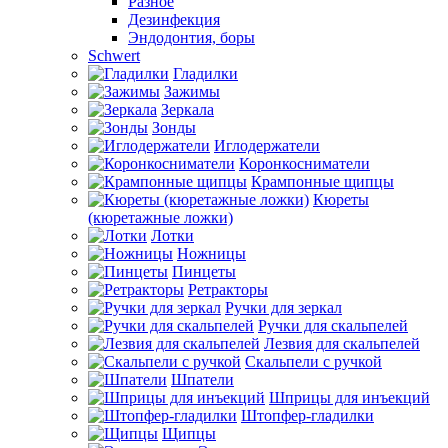
Разное
Дезинфекция
Эндодонтия, боры
Schwert
Гладилки
Зажимы
Зеркала
Зонды
Иглодержатели
Коронкосниматели
Крампонные щипцы
Кюреты
(кюретажные ложки)
Лотки
Ножницы
Пинцеты
Ретракторы
Ручки для зеркал
Ручки для скальпелей
Лезвия для скальпелей
Скальпели с ручкой
Шпатели
Шприцы для инъекций
Штопфер-гладилки
Щипцы