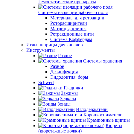
Гемостатические препараты
Системы изоляции рабочего поля
Материалы для ретракции
Роторасширители
Матрицы, клинья
Ретракционные нити
Система Коффердам
Иглы, шприцы для каналов
Инструменты
Разное
Системы хранения
Разное
Дезинфекция
Эндодонтия, боры
Schwert
Гладилки
Зажимы
Зеркала
Зонды
Иглодержатели
Коронкосниматели
Крампонные щипцы
Кюреты
(кюретажные ложки)