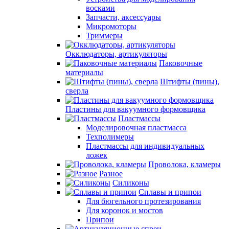
восками
Запчасти, аксессуары
Микромоторы
Триммеры
Окклюдаторы, артикуляторы
Паковочные
материалы
Штифты (пины),
сверла
Пластины для вакуумного формовщика
Пластмассы
Моделировочная пластмасса
Техполимеры
Пластмассы для индивидуальных
ложек
Проволока, кламеры
Разное
Силиконы
Сплавы и припои
Для бюгельного протезирования
Для коронок и мостов
Припои