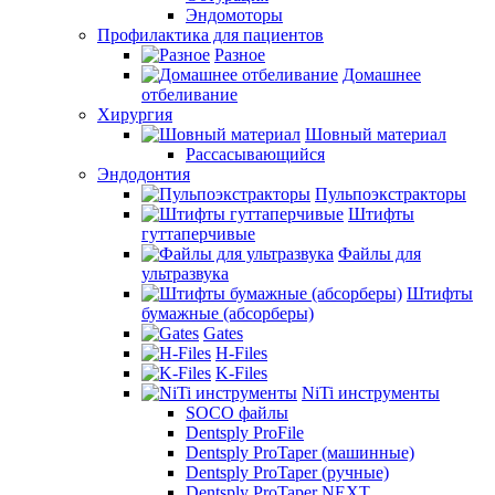
Эндомоторы
Профилактика для пациентов
Разное
Домашнее
отбеливание
Хирургия
Шовный материал
Рассасывающийся
Эндодонтия
Пульпоэкстракторы
Штифты
гуттаперчивые
Файлы для
ультразвука
Штифты
бумажные (абсорберы)
Gates
H-Files
K-Files
NiTi инструменты
SOCO файлы
Dentsply ProFile
Dentsply ProTaper (машинные)
Dentsply ProTaper (ручные)
Dentsply ProTaper NEXT