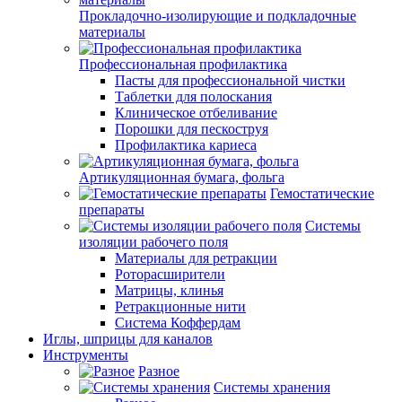
Прокладочно-изолирующие и подкладочные
материалы
Профессиональная профилактика
Пасты для профессиональной чистки
Таблетки для полоскания
Клиническое отбеливание
Порошки для пескоструя
Профилактика кариеса
Артикуляционная бумага, фольга
Гемостатические
препараты
Системы
изоляции рабочего поля
Материалы для ретракции
Роторасширители
Матрицы, клинья
Ретракционные нити
Система Коффердам
Иглы, шприцы для каналов
Инструменты
Разное
Системы хранения