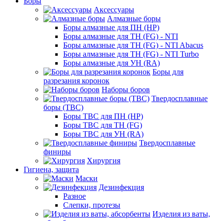
Боры
Аксессуары
Алмазные боры
Боры алмазные для ПН (HP)
Боры алмазные для ТН (FG) - NTI
Боры алмазные для ТН (FG) - NTI Abacus
Боры алмазные для ТН (FG) - NTI Turbo
Боры алмазные для УН (RA)
Боры для
разрезания коронок
Наборы боров
Твердосплавные
боры (ТВС)
Боры ТВС для ПН (HP)
Боры ТВС для ТН (FG)
Боры ТВС для УН (RA)
Твердосплавные
финиры
Хирургия
Гигиена, защита
Маски
Дезинфекция
Разное
Слепки, протезы
Изделия из ваты,