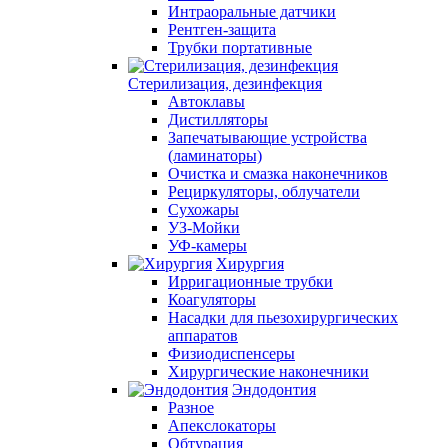
Интраоральные датчики
Рентген-защита
Трубки портативные
Стерилизация, дезинфекция
Автоклавы
Дистилляторы
Запечатывающие устройства
(ламинаторы)
Очистка и смазка наконечников
Рециркуляторы, облучатели
Сухожары
УЗ-Мойки
УФ-камеры
Хирургия
Ирригационные трубки
Коагуляторы
Насадки для пьезохирургических
аппаратов
Физиодиспенсеры
Хирургические наконечники
Эндодонтия
Разное
Апекслокаторы
Обтурация