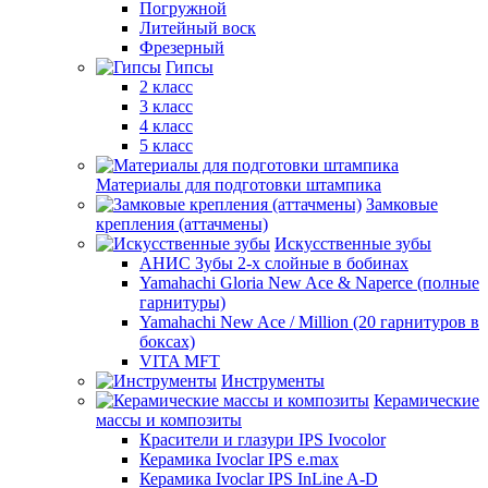
Погружной
Литейный воск
Фрезерный
Гипсы
2 класс
3 класс
4 класс
5 класс
Материалы для подготовки штампика
Замковые
крепления (аттачмены)
Искусственные зубы
АНИС Зубы 2-х слойные в бобинах
Yamahachi Gloria New Ace & Naperce (полные
гарнитуры)
Yamahachi New Ace / Million (20 гарнитуров в
боксах)
VITA MFT
Инструменты
Керамические
массы и композиты
Красители и глазури IPS Ivocolor
Керамика Ivoclar IPS e.max
Керамика Ivoclar IPS InLine A-D