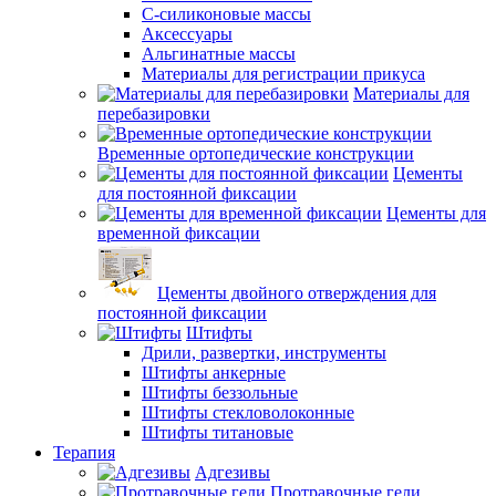
С-силиконовые массы
Аксессуары
Альгинатные массы
Материалы для регистрации прикуса
Материалы для
перебазировки
Временные ортопедические конструкции
Цементы
для постоянной фиксации
Цементы для
временной фиксации
Цементы двойного отверждения для
постоянной фиксации
Штифты
Дрили, развертки, инструменты
Штифты анкерные
Штифты беззольные
Штифты стекловолоконные
Штифты титановые
Терапия
Адгезивы
Протравочные гели