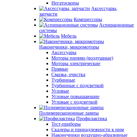
Негатоскопы
Аксессуары,
запчасти
Компрессоры
Аспирационные
системы
Мебель
Наконечники, микромоторы
Аксессуары
Моторы пневмо (воздушные)
Моторы электрические
Прямые
Смазка, очистка
Турбинные
Турбинные с подсветкой
Угловые
Угловые повышающие
Угловые с подсветкой
Полимеризационные лампы
Профилактика
Тест-приборы
Скалеры и принадлежности к ним
Наконечники воздушно-абразивные