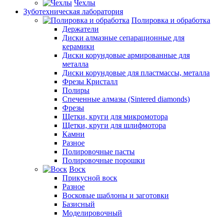
Чехлы
Зуботехническая лаборатория
Полировка и обработка
Держатели
Диски алмазные сепарационные для
керамики
Диски корундовые армированные для
металла
Диски корундовые для пластмассы, металла
Фрезы Кристалл
Полиры
Спеченные алмазы (Sintered diamonds)
Фрезы
Щетки, круги для микромотора
Щетки, круги для шлифмотора
Камни
Разное
Полировочные пасты
Полировочные порошки
Воск
Прикусной воск
Разное
Восковые шаблоны и заготовки
Базисный
Моделировочный