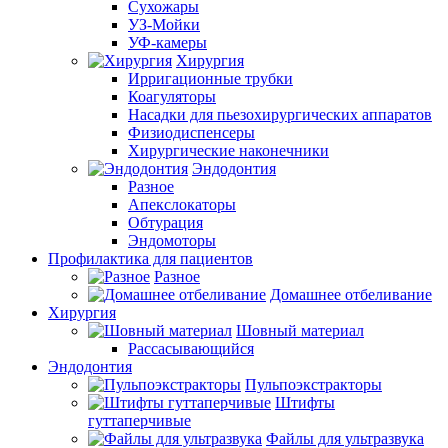
Сухожары
УЗ-Мойки
УФ-камеры
Хирургия
Ирригационные трубки
Коагуляторы
Насадки для пьезохирургических аппаратов
Физиодиспенсеры
Хирургические наконечники
Эндодонтия
Разное
Апекслокаторы
Обтурация
Эндомоторы
Профилактика для пациентов
Разное
Домашнее отбеливание
Хирургия
Шовный материал
Рассасывающийся
Эндодонтия
Пульпоэкстракторы
Штифты
гуттаперчивые
Файлы для ультразвука