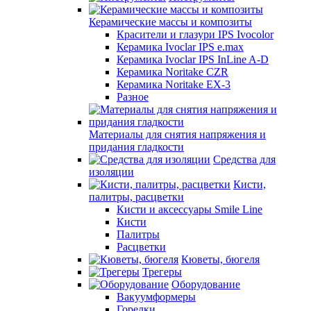
Керамические массы и композиты
Красители и глазури IPS Ivocolor
Керамика Ivoclar IPS e.max
Керамика Ivoclar IPS InLine A-D
Керамика Noritake CZR
Керамика Noritake EX-3
Разное
Материалы для снятия напряжения и
придания гладкости
Средства для
изоляции
Кисти,
палитры, расцветки
Кисти и аксессуары Smile Line
Кисти
Палитры
Расцветки
Кюветы, бюгеля
Трегеры
Оборудование
Вакуумформеры
Горелки