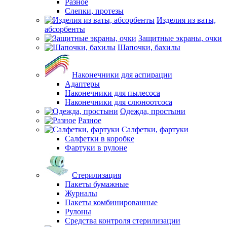
Разное
Слепки, протезы
Изделия из ваты,
абсорбенты
Защитные экраны, очки
Шапочки, бахилы
Наконечники для аспирации
Адаптеры
Наконечники для пылесоса
Наконечники для слюноотсоса
Одежда, простыни
Разное
Салфетки, фартуки
Салфетки в коробке
Фартуки в рулоне
Стерилизация
Пакеты бумажные
Журналы
Пакеты комбинированные
Рулоны
Средства контроля стерилизации