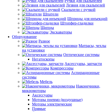
Ручки для скальпелей
Лезвия для скальпелей
Скальпели с ручкой
Шпатели
Шприцы для инъекций
Штопфер-гладилки
Щипцы
Экскаваторы
Оборудование
Разное
Матрасы, чехлы
на установки
Оптические системы
Негатоскопы
Аксессуары, запчасти
Компрессоры
Аспирационные
системы
Мебель
Наконечники,
микромоторы
Аксессуары
Моторы пневмо (воздушные)
Моторы электрические
Прямые