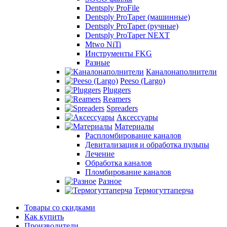
Dentsply ProFile
Dentsply ProTaper (машинные)
Dentsply ProTaper (ручные)
Dentsply ProTaper NEXT
Mtwo NiTi
Инструменты FKG
Разные
Каналонаполнители
Peeso (Largo)
Pluggers
Reamers
Spreaders
Аксессуары
Материалы
Распломбирование каналов
Девитализация и обработка пульпы
Лечение
Обработка каналов
Пломбирование каналов
Разное
Термогуттаперча
Товары со скидками
Как купить
Производители