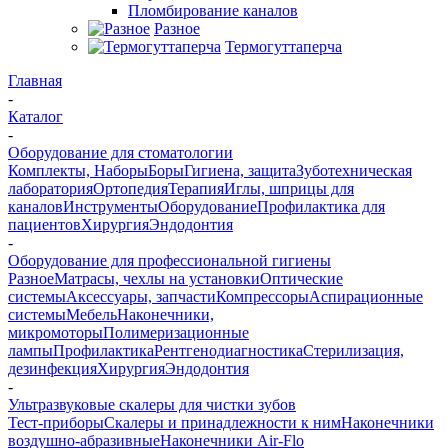
Пломбирование каналов
Разное
Термогуттаперча
Главная
-
Каталог
-
Оборудование для стоматологии
Комплекты, Наборы
Боры
Гигиена, защита
Зуботехническая
лаборатория
Ортопедия
Терапия
Иглы, шприцы для
каналов
Инструменты
Оборудование
Профилактика для
пациентов
Хирургия
Эндодонтия
-
Оборудование для профессиональной гигиены
Разное
Матрасы, чехлы на установки
Оптические
системы
Аксессуары, запчасти
Компрессоры
Аспирационные
системы
Мебель
Наконечники,
микромоторы
Полимеризационные
лампы
Профилактика
Рентгенодиагностика
Стерилизация,
дезинфекция
Хирургия
Эндодонтия
-
Ультразвуковые скалеры для чистки зубов
Тест-приборы
Скалеры и принадлежности к ним
Наконечники
воздушно-абразивные
Наконечники Air-Flo