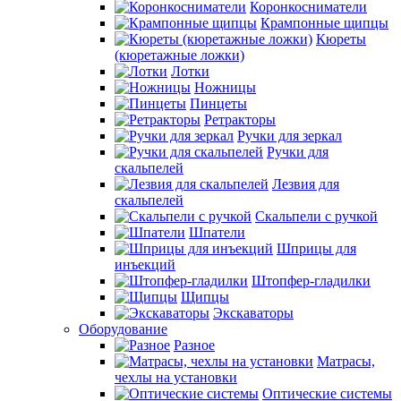
Коронкосниматели
Крампонные щипцы
Кюреты
(кюретажные ложки)
Лотки
Ножницы
Пинцеты
Ретракторы
Ручки для зеркал
Ручки для
скальпелей
Лезвия для
скальпелей
Скальпели с ручкой
Шпатели
Шприцы для
инъекций
Штопфер-гладилки
Щипцы
Экскаваторы
Оборудование
Разное
Матрасы,
чехлы на установки
Оптические системы