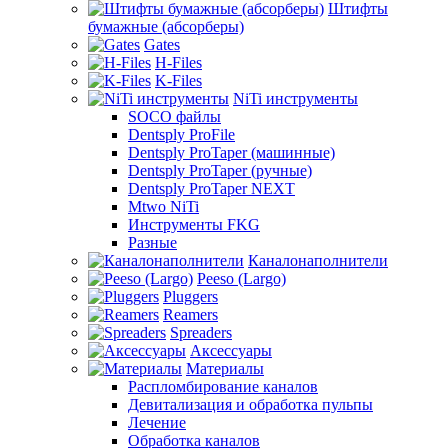
Штифты
бумажные (абсорберы)
Gates
H-Files
K-Files
NiTi инструменты
SOCO файлы
Dentsply ProFile
Dentsply ProTaper (машинные)
Dentsply ProTaper (ручные)
Dentsply ProTaper NEXT
Mtwo NiTi
Инструменты FKG
Разные
Каналонаполнители
Peeso (Largo)
Pluggers
Reamers
Spreaders
Аксессуары
Материалы
Распломбирование каналов
Девитализация и обработка пульпы
Лечение
Обработка каналов