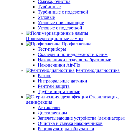
Смазка, очистка
Турбинные
Турбинные с подсветкой
Угловые
Угловые повышающие
Угловые с подсветкой
Полимеризационные лампы
Профилактика
Тест-приборы
Скалеры и принадлежности к ним
Наконечники воздушно-абразивные
Наконечники Air-Flo
Рентгенодиагностика
Разное
Интраоральные датчики
Рентген-защита
Трубки портативные
Стерилизация,
дезинфекция
Автоклавы
Дистилляторы
Запечатывающие устройства (ламинаторы)
Очистка и смазка наконечников
Рециркуляторы, облучатели