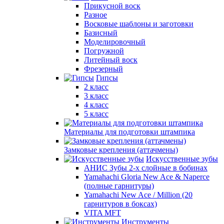
Прикусной воск
Разное
Восковые шаблоны и заготовки
Базисный
Моделировочный
Погружной
Литейный воск
Фрезерный
Гипсы
2 класс
3 класс
4 класс
5 класс
Материалы для подготовки штампика
Замковые крепления (аттачмены)
Искусственные зубы
АНИС Зубы 2-х слойные в бобинах
Yamahachi Gloria New Ace & Naperce
(полные гарнитуры)
Yamahachi New Ace / Million (20
гарнитуров в боксах)
VITA MFT
Инструменты