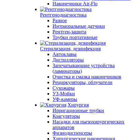
Наконечники Air-Flo
Рентгенодиагностика
Разное
Интраоральные датчики
Рентген-защита
Трубки портативные
Стерилизация, дезинфекция
Автоклавы
Дистилляторы
Запечатывающие устройства
(ламинаторы)
Очистка и смазка наконечников
Рециркуляторы, облучатели
Сухожары
УЗ-Мойки
УФ-камеры
Хирургия
Ирригационные трубки
Коагуляторы
Насадки для пьезохирургических
аппаратов
Физиодиспенсеры
Хирургические наконечники