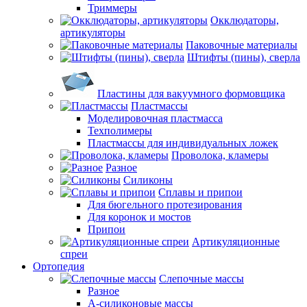
Триммеры
Окклюдаторы,
артикуляторы
Паковочные материалы
Штифты (пины), сверла
Пластины для вакуумного формовщика
Пластмассы
Моделировочная пластмасса
Техполимеры
Пластмассы для индивидуальных ложек
Проволока, кламеры
Разное
Силиконы
Сплавы и припои
Для бюгельного протезирования
Для коронок и мостов
Припои
Артикуляционные
спреи
Ортопедия
Слепочные массы
Разное
А-силиконовые массы