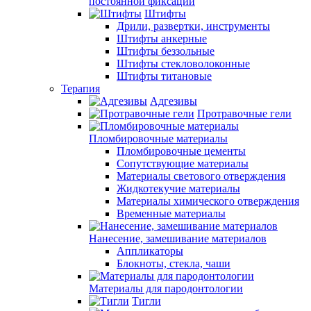
постоянной фиксации
Штифты
Дрили, развертки, инструменты
Штифты анкерные
Штифты беззольные
Штифты стекловолоконные
Штифты титановые
Терапия
Адгезивы
Протравочные гели
Пломбировочные материалы
Пломбировочные цементы
Сопутствующие материалы
Материалы светового отверждения
Жидкотекучие материалы
Материалы химического отверждения
Временные материалы
Нанесение, замешивание материалов
Аппликаторы
Блокноты, стекла, чаши
Материалы для пародонтологии
Тигли