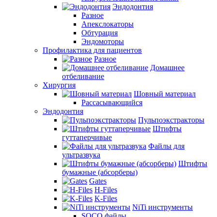
Эндодонтия
Разное
Апекслокаторы
Обтурация
Эндомоторы
Профилактика для пациентов
Разное
Домашнее
отбеливание
Хирургия
Шовный материал
Рассасывающийся
Эндодонтия
Пульпоэкстракторы
Штифты
гуттаперчивые
Файлы для
ультразвука
Штифты
бумажные (абсорберы)
Gates
H-Files
K-Files
NiTi инструменты
SOCO файлы