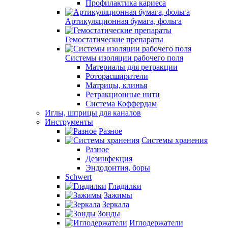
Профилактика кариеса
Артикуляционная бумага, фольга
Гемостатические препараты
Системы изоляции рабочего поля
Материалы для ретракции
Роторасширители
Матрицы, клинья
Ретракционные нити
Система Коффердам
Иглы, шприцы для каналов
Инструменты
Разное
Системы хранения
Разное
Дезинфекция
Эндодонтия, боры
Schwert
Гладилки
Зажимы
Зеркала
Зонды
Иглодержатели