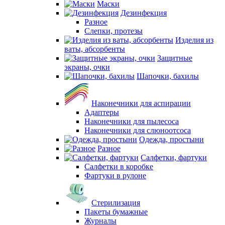
Маски
Дезинфекция
Разное
Слепки, протезы
Изделия из
ваты, абсорбенты
Защитные
экраны, очки
Шапочки, бахилы
Наконечники для аспирации
Адаптеры
Наконечники для пылесоса
Наконечники для слюноотсоса
Одежда, простыни
Разное
Салфетки, фартуки
Салфетки в коробке
Фартуки в рулоне
Стерилизация
Пакеты бумажные
Журналы