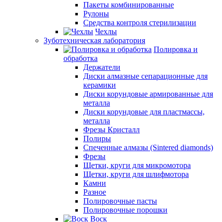
Пакеты комбинированные
Рулоны
Средства контроля стерилизации
Чехлы
Зуботехническая лаборатория
Полировка и
обработка
Держатели
Диски алмазные сепарационные для
керамики
Диски корундовые армированные для
металла
Диски корундовые для пластмассы,
металла
Фрезы Кристалл
Полиры
Спеченные алмазы (Sintered diamonds)
Фрезы
Щетки, круги для микромотора
Щетки, круги для шлифмотора
Камни
Разное
Полировочные пасты
Полировочные порошки
Воск