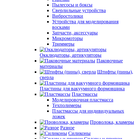
Пылесосы и боксы
Сверлильные устройства
Вибростолики
Устройства для моделирования
восками
Запчасти, аксессуары
Микромоторы
Триммеры
Окклюдаторы, артикуляторы
Паковочные
материалы
Штифты (пины),
сверла
Пластины для вакуумного формовщика
Пластмассы
Моделировочная пластмасса
Техполимеры
Пластмассы для индивидуальных
ложек
Проволока, кламеры
Разное
Силиконы
Сплавы и припои