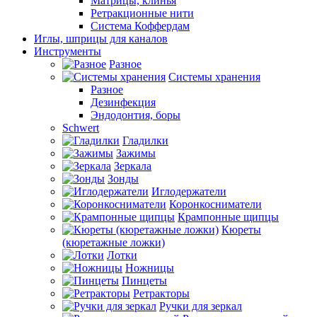
Матрицы, клинья
Ретракционные нити
Система Коффердам
Иглы, шприцы для каналов
Инструменты
Разное
Системы хранения
Разное
Дезинфекция
Эндодонтия, боры
Schwert
Гладилки
Зажимы
Зеркала
Зонды
Иглодержатели
Коронкосниматели
Крампонные щипцы
Кюреты
(кюретажные ложки)
Лотки
Ножницы
Пинцеты
Ретракторы
Ручки для зеркал