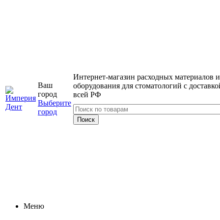
Интернет-магазин расходных материалов и
Ваш
оборудования для стоматологий с доставко
город
всей РФ
Выберите
город
Меню