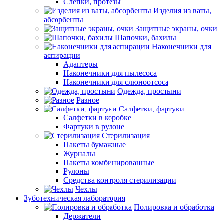
Слепки, протезы
Изделия из ваты,
абсорбенты
Защитные экраны, очки
Шапочки, бахилы
Наконечники для
аспирации
Адаптеры
Наконечники для пылесоса
Наконечники для слюноотсоса
Одежда, простыни
Разное
Салфетки, фартуки
Салфетки в коробке
Фартуки в рулоне
Стерилизация
Пакеты бумажные
Журналы
Пакеты комбинированные
Рулоны
Средства контроля стерилизации
Чехлы
Зуботехническая лаборатория
Полировка и обработка
Держатели