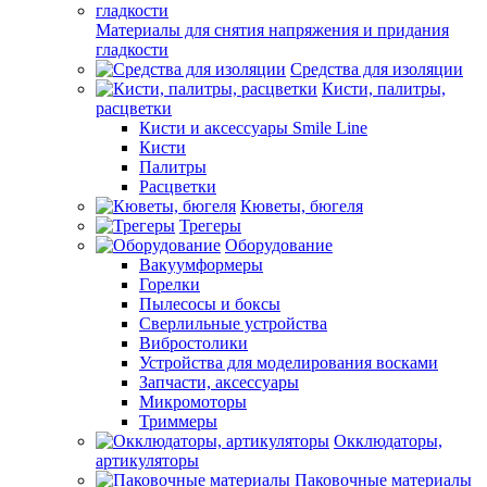
Материалы для снятия напряжения и придания
гладкости
Средства для изоляции
Кисти, палитры,
расцветки
Кисти и аксессуары Smile Line
Кисти
Палитры
Расцветки
Кюветы, бюгеля
Трегеры
Оборудование
Вакуумформеры
Горелки
Пылесосы и боксы
Сверлильные устройства
Вибростолики
Устройства для моделирования восками
Запчасти, аксессуары
Микромоторы
Триммеры
Окклюдаторы,
артикуляторы
Паковочные материалы