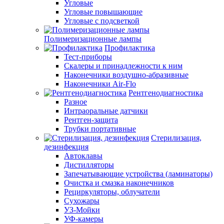
Угловые
Угловые повышающие
Угловые с подсветкой
Полимеризационные лампы
Профилактика
Тест-приборы
Скалеры и принадлежности к ним
Наконечники воздушно-абразивные
Наконечники Air-Flo
Рентгенодиагностика
Разное
Интраоральные датчики
Рентген-защита
Трубки портативные
Стерилизация,
дезинфекция
Автоклавы
Дистилляторы
Запечатывающие устройства (ламинаторы)
Очистка и смазка наконечников
Рециркуляторы, облучатели
Сухожары
УЗ-Мойки
УФ-камеры