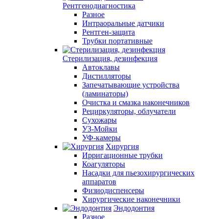
Рентгенодиагностика
Разное
Интраоральные датчики
Рентген-защита
Трубки портативные
Стерилизация, дезинфекция
Автоклавы
Дистилляторы
Запечатывающие устройства
(ламинаторы)
Очистка и смазка наконечников
Рециркуляторы, облучатели
Сухожары
УЗ-Мойки
УФ-камеры
Хирургия
Ирригационные трубки
Коагуляторы
Насадки для пьезохирургических
аппаратов
Физиодиспенсеры
Хирургические наконечники
Эндодонтия
Разное