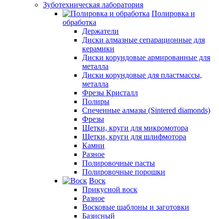
Зуботехническая лаборатория
Полировка и
обработка
Держатели
Диски алмазные сепарационные для
керамики
Диски корундовые армированные для
металла
Диски корундовые для пластмассы,
металла
Фрезы Кристалл
Полиры
Спеченные алмазы (Sintered diamonds)
Фрезы
Щетки, круги для микромотора
Щетки, круги для шлифмотора
Камни
Разное
Полировочные пасты
Полировочные порошки
Воск
Прикусной воск
Разное
Восковые шаблоны и заготовки
Базисный