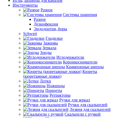
Иглы, шприцы для каналов
Инструменты
Разное
Системы хранения
Разное
Дезинфекция
Эндодонтия, боры
Schwert
Гладилки
Зажимы
Зеркала
Зонды
Иглодержатели
Коронкосниматели
Крампонные щипцы
Кюреты
(кюретажные ложки)
Лотки
Ножницы
Пинцеты
Ретракторы
Ручки для зеркал
Ручки для скальпелей
Лезвия для скальпелей
Скальпели с ручкой