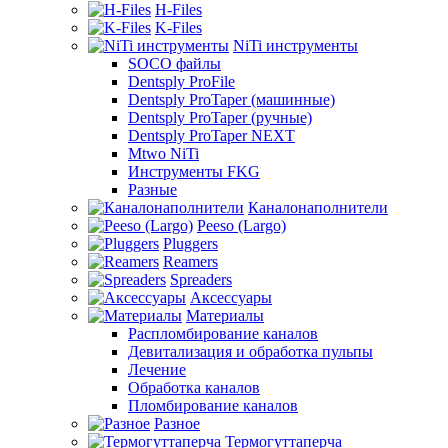
H-Files
K-Files
NiTi инструменты
SOCO файлы
Dentsply ProFile
Dentsply ProTaper (машинные)
Dentsply ProTaper (ручные)
Dentsply ProTaper NEXT
Mtwo NiTi
Инструменты FKG
Разные
Каналонаполнители
Peeso (Largo)
Pluggers
Reamers
Spreaders
Аксессуары
Материалы
Распломбирование каналов
Девитализация и обработка пульпы
Лечение
Обработка каналов
Пломбирование каналов
Разное
Термогуттаперча