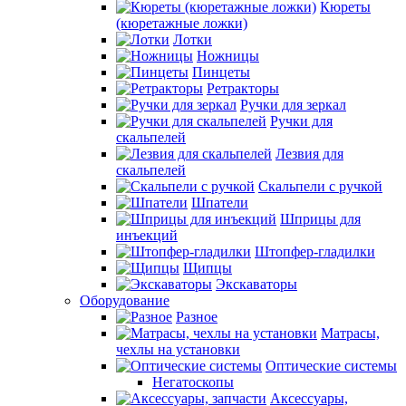
Кюреты
(кюретажные ложки)
Лотки
Ножницы
Пинцеты
Ретракторы
Ручки для зеркал
Ручки для
скальпелей
Лезвия для
скальпелей
Скальпели с ручкой
Шпатели
Шприцы для
инъекций
Штопфер-гладилки
Щипцы
Экскаваторы
Оборудование
Разное
Матрасы,
чехлы на установки
Оптические системы
Негатоскопы
Аксессуары,