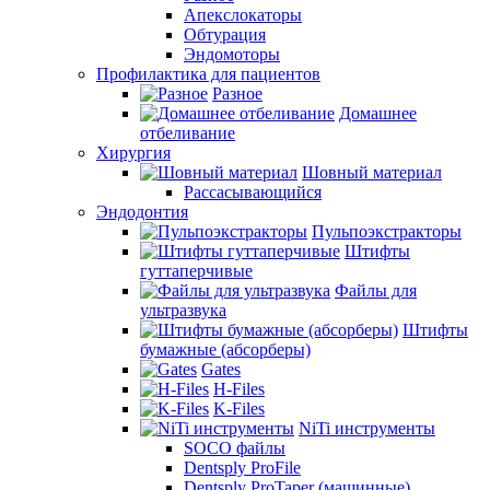
Апекслокаторы
Обтурация
Эндомоторы
Профилактика для пациентов
Разное
Домашнее
отбеливание
Хирургия
Шовный материал
Рассасывающийся
Эндодонтия
Пульпоэкстракторы
Штифты
гуттаперчивые
Файлы для
ультразвука
Штифты
бумажные (абсорберы)
Gates
H-Files
K-Files
NiTi инструменты
SOCO файлы
Dentsply ProFile
Dentsply ProTaper (машинные)