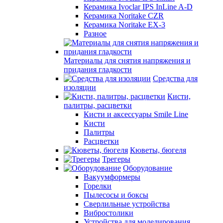
Керамика Ivoclar IPS InLine A-D
Керамика Noritake CZR
Керамика Noritake EX-3
Разное
Материалы для снятия напряжения и
придания гладкости
Средства для
изоляции
Кисти,
палитры, расцветки
Кисти и аксессуары Smile Line
Кисти
Палитры
Расцветки
Кюветы, бюгеля
Трегеры
Оборудование
Вакуумформеры
Горелки
Пылесосы и боксы
Сверлильные устройства
Вибростолики
Устройства для моделирования