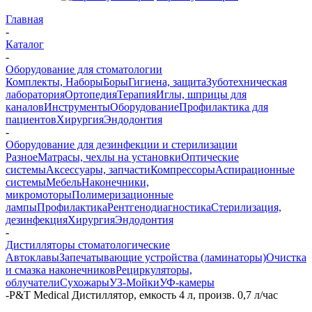
Главная
-
Каталог
-
Оборудование для стоматологии
Комплекты, Наборы
Боры
Гигиена, защита
Зуботехническая
лаборатория
Ортопедия
Терапия
Иглы, шприцы для
каналов
Инструменты
Оборудование
Профилактика для
пациентов
Хирургия
Эндодонтия
-
Оборудование для дезинфекции и стерилизации
Разное
Матрасы, чехлы на установки
Оптические
системы
Аксессуары, запчасти
Компрессоры
Аспирационные
системы
Мебель
Наконечники,
микромоторы
Полимеризационные
лампы
Профилактика
Рентгенодиагностика
Стерилизация,
дезинфекция
Хирургия
Эндодонтия
-
Дистилляторы стоматологические
Автоклавы
Запечатывающие устройства (ламинаторы)
Очистка
и смазка наконечников
Рециркуляторы,
облучатели
Сухожары
УЗ-Мойки
УФ-камеры
-
P&T Medical Дистиллятор, емкость 4 л, произв. 0,7 л/час