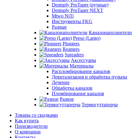
Dentsply ProTaper (ручные)
Dentsply ProTaper NEXT
Mtwo NiTi
Инструменты FKG
Разные
Каналонаполнители
Peeso (Largo)
Pluggers
Reamers
Spreaders
Аксессуары
Материалы
Распломбирование каналов
Девитализация и обработка пульпы
Лечение
Обработка каналов
Пломбирование каналов
Разное
Термогуттаперча
Товары со скидками
Как купить
Производители
О компании
Контакты