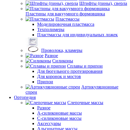
Штифты (пины), сверла
Пластины для вакуумного формовщика
Пластмассы
Моделировочная пластмасса
Техполимеры
Пластмассы для индивидуальных ложек
Проволока, кламеры
Разное
Силиконы
Сплавы и припои
Для бюгельного протезирования
Для коронок и мостов
Припои
Артикуляционные
спреи
Ортопедия
Слепочные массы
Разное
А-силиконовые массы
С-силиконовые массы
Аксессуары
Альгинатные массы