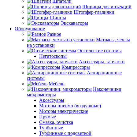
Шпатели
Шприцы для инъекций
Штопфер-гладилки
Щипцы
Экскаваторы
Оборудование
Разное
Матрасы, чехлы
на установки
Оптические системы
Негатоскопы
Аксессуары, запчасти
Компрессоры
Аспирационные
системы
Мебель
Наконечники,
микромоторы
Аксессуары
Моторы пневмо (воздушные)
Моторы электрические
Прямые
Смазка, очистка
Турбинные
Турбинные с подсветкой