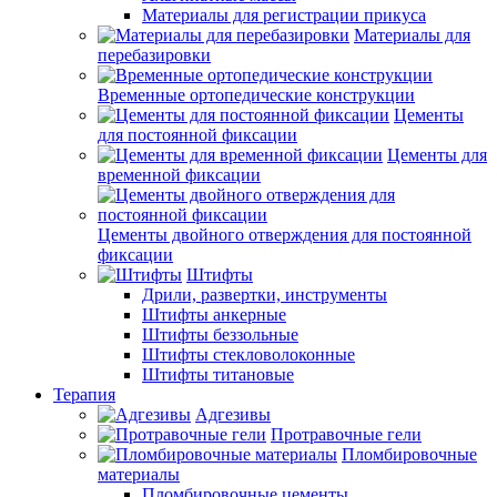
Материалы для регистрации прикуса
Материалы для
перебазировки
Временные ортопедические конструкции
Цементы
для постоянной фиксации
Цементы для
временной фиксации
Цементы двойного отверждения для постоянной
фиксации
Штифты
Дрили, развертки, инструменты
Штифты анкерные
Штифты беззольные
Штифты стекловолоконные
Штифты титановые
Терапия
Адгезивы
Протравочные гели
Пломбировочные
материалы
Пломбировочные цементы