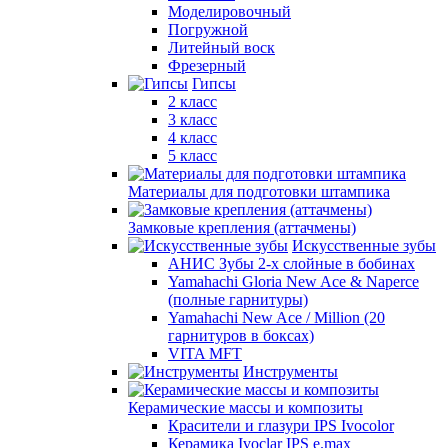
Моделировочный
Погружной
Литейный воск
Фрезерный
Гипсы
2 класс
3 класс
4 класс
5 класс
Материалы для подготовки штампика
Замковые крепления (аттачмены)
Искусственные зубы
АНИС Зубы 2-х слойные в бобинах
Yamahachi Gloria New Ace & Naperce
(полные гарнитуры)
Yamahachi New Ace / Million (20
гарнитуров в боксах)
VITA MFT
Инструменты
Керамические массы и композиты
Красители и глазури IPS Ivocolor
Керамика Ivoclar IPS e.max