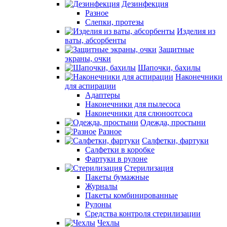
Дезинфекция
Разное
Слепки, протезы
Изделия из
ваты, абсорбенты
Защитные
экраны, очки
Шапочки, бахилы
Наконечники
для аспирации
Адаптеры
Наконечники для пылесоса
Наконечники для слюноотсоса
Одежда, простыни
Разное
Салфетки, фартуки
Салфетки в коробке
Фартуки в рулоне
Стерилизация
Пакеты бумажные
Журналы
Пакеты комбинированные
Рулоны
Средства контроля стерилизации
Чехлы