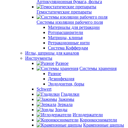
Артикуляционная бумага, фольга
Гемостатические препараты
Системы изоляции рабочего поля
Материалы для ретракции
Роторасширители
Матрицы, клинья
Ретракционные нити
Система Коффердам
Иглы, шприцы для каналов
Инструменты
Разное
Системы хранения
Разное
Дезинфекция
Эндодонтия, боры
Schwert
Гладилки
Зажимы
Зеркала
Зонды
Иглодержатели
Коронкосниматели
Крампонные щипцы