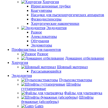
Хирургия
Ирригационные трубки
Коагуляторы
Насадки для пьезохирургических аппаратов
Физиодиспенсеры
Хирургические наконечники
Эндодонтия
Разное
Апекслокаторы
Обтурация
Эндомоторы
Профилактика для пациентов
Разное
Домашнее отбеливание
Хирургия
Шовный материал
Рассасывающийся
Эндодонтия
Пульпоэкстракторы
Штифты
гуттаперчивые
Файлы для ультразвука
Штифты
бумажные (абсорберы)
Gates