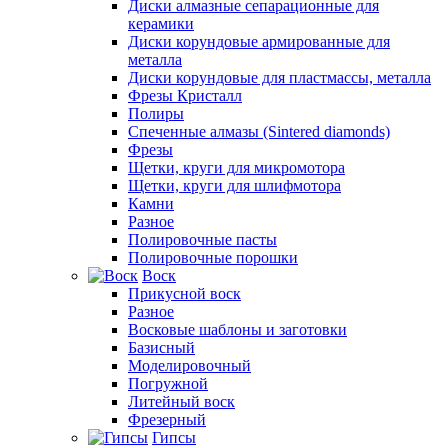
Диски алмазные сепарационные для
керамики
Диски корундовые армированные для
металла
Диски корундовые для пластмассы, металла
Фрезы Кристалл
Полиры
Спеченные алмазы (Sintered diamonds)
Фрезы
Щетки, круги для микромотора
Щетки, круги для шлифмотора
Камни
Разное
Полировочные пасты
Полировочные порошки
Воск
Прикусной воск
Разное
Восковые шаблоны и заготовки
Базисный
Моделировочный
Погружной
Литейный воск
Фрезерный
Гипсы