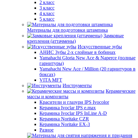
2 класс
3 класс
4 класс
5 класс
Материалы для подготовки штампика
Замковые
крепления (аттачмены)
Искусственные зубы
АНИС Зубы 2-х слойные в бобинах
Yamahachi Gloria New Ace & Naperce (полные
гарнитуры)
Yamahachi New Ace / Million (20 гарнитуров в
боксах)
VITA MFT
Инструменты
Керамические
массы и композиты
Красители и глазури IPS Ivocolor
Керамика Ivoclar IPS e.max
Керамика Ivoclar IPS InLine A-D
Керамика Noritake CZR
Керамика Noritake EX-3
Разное