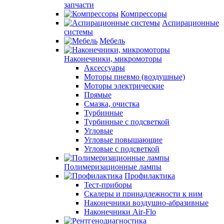
запчасти
Компрессоры
Аспирационные
системы
Мебель
Наконечники, микромоторы
Аксессуары
Моторы пневмо (воздушные)
Моторы электрические
Прямые
Смазка, очистка
Турбинные
Турбинные с подсветкой
Угловые
Угловые повышающие
Угловые с подсветкой
Полимеризационные лампы
Профилактика
Тест-приборы
Скалеры и принадлежности к ним
Наконечники воздушно-абразивные
Наконечники Air-Flo