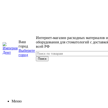
Интернет-магазин расходных материалов и
Ваш
оборудования для стоматологий с доставко
город
всей РФ
Выберите
город
Меню