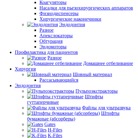
Коагуляторы
Насадки для пьезохирургических аппаратов
Физиодиспенсеры
Хирургические наконечники
Эндодонтия
Разное
Апекслокаторы
Обтурация
Эндомоторы
Профилактика для пациентов
Разное
Домашнее отбеливание
Хирургия
Шовный материал
Рассасывающийся
Эндодонтия
Пульпоэкстракторы
Штифты
гуттаперчивые
Файлы для ультразвука
Штифты
бумажные (абсорберы)
Gates
H-Files
K-Files