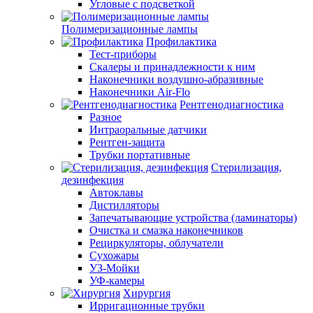
Угловые с подсветкой
Полимеризационные лампы
Профилактика
Тест-приборы
Скалеры и принадлежности к ним
Наконечники воздушно-абразивные
Наконечники Air-Flo
Рентгенодиагностика
Разное
Интраоральные датчики
Рентген-защита
Трубки портативные
Стерилизация,
дезинфекция
Автоклавы
Дистилляторы
Запечатывающие устройства (ламинаторы)
Очистка и смазка наконечников
Рециркуляторы, облучатели
Сухожары
УЗ-Мойки
УФ-камеры
Хирургия
Ирригационные трубки