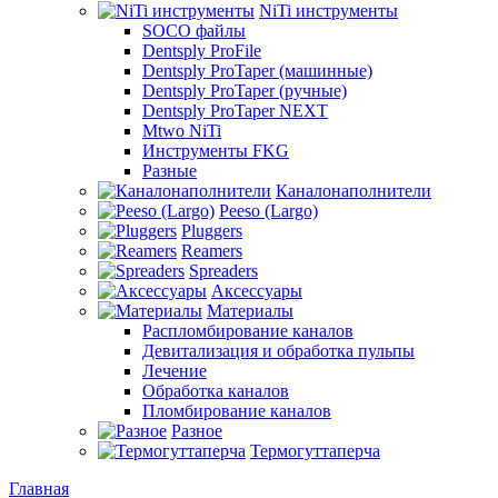
NiTi инструменты
SOCO файлы
Dentsply ProFile
Dentsply ProTaper (машинные)
Dentsply ProTaper (ручные)
Dentsply ProTaper NEXT
Mtwo NiTi
Инструменты FKG
Разные
Каналонаполнители
Peeso (Largo)
Pluggers
Reamers
Spreaders
Аксессуары
Материалы
Распломбирование каналов
Девитализация и обработка пульпы
Лечение
Обработка каналов
Пломбирование каналов
Разное
Термогуттаперча
Главная