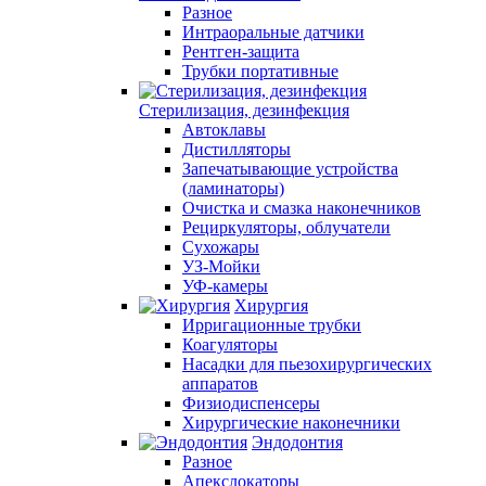
Разное
Интраоральные датчики
Рентген-защита
Трубки портативные
Стерилизация, дезинфекция
Автоклавы
Дистилляторы
Запечатывающие устройства
(ламинаторы)
Очистка и смазка наконечников
Рециркуляторы, облучатели
Сухожары
УЗ-Мойки
УФ-камеры
Хирургия
Ирригационные трубки
Коагуляторы
Насадки для пьезохирургических
аппаратов
Физиодиспенсеры
Хирургические наконечники
Эндодонтия
Разное
Апекслокаторы