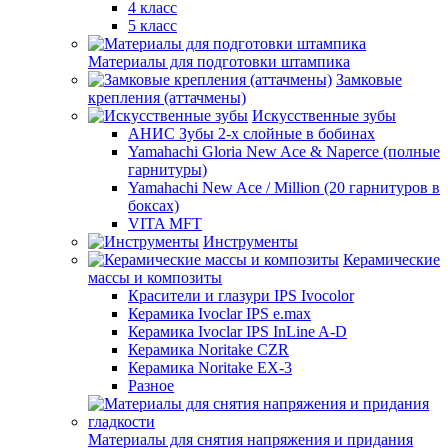
4 класс
5 класс
Материалы для подготовки штампика
Замковые
крепления (аттачмены)
Искусственные зубы
АНИС Зубы 2-х слойные в бобинах
Yamahachi Gloria New Ace & Naperce (полные
гарнитуры)
Yamahachi New Ace / Million (20 гарнитуров в
боксах)
VITA MFT
Инструменты
Керамические
массы и композиты
Красители и глазури IPS Ivocolor
Керамика Ivoclar IPS e.max
Керамика Ivoclar IPS InLine A-D
Керамика Noritake CZR
Керамика Noritake EX-3
Разное
Материалы для снятия напряжения и придания