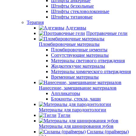
Штифты анкерные
Штифты беззольные
Штифты стекловолоконные
Штифты титановые
Терапия
Адгезивы
Протравочные гели
Пломбировочные материалы
Пломбировочные цементы
Сопутствующие материалы
Материалы светового отверждения
Жидкотекучие материалы
Материалы химического отверждения
Временные материалы
Нанесение, замешивание материалов
Аппликаторы
Блокноты, стекла, чаши
Материалы для пародонтологии
Тигли
Материалы для шинирования зубов
Силаны (праймеры)