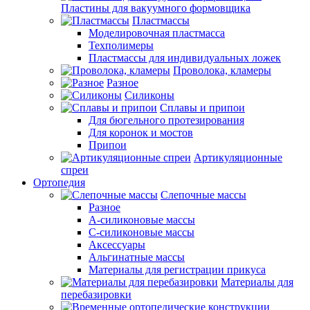
Пластины для вакуумного формовщика
Пластмассы
Моделировочная пластмасса
Техполимеры
Пластмассы для индивидуальных ложек
Проволока, кламеры
Разное
Силиконы
Сплавы и припои
Для бюгельного протезирования
Для коронок и мостов
Припои
Артикуляционные
спреи
Ортопедия
Слепочные массы
Разное
А-силиконовые массы
С-силиконовые массы
Аксессуары
Альгинатные массы
Материалы для регистрации прикуса
Материалы для
перебазировки