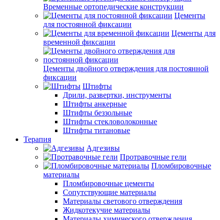
Временные ортопедические конструкции
Цементы
для постоянной фиксации
Цементы для
временной фиксации
Цементы двойного отверждения для постоянной
фиксации
Штифты
Дрили, развертки, инструменты
Штифты анкерные
Штифты беззольные
Штифты стекловолоконные
Штифты титановые
Терапия
Адгезивы
Протравочные гели
Пломбировочные
материалы
Пломбировочные цементы
Сопутствующие материалы
Материалы светового отверждения
Жидкотекучие материалы
Материалы химического отверждения