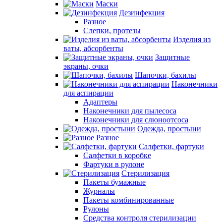
Маски
Дезинфекция
Разное
Слепки, протезы
Изделия из
ваты, абсорбенты
Защитные
экраны, очки
Шапочки, бахилы
Наконечники
для аспирации
Адаптеры
Наконечники для пылесоса
Наконечники для слюноотсоса
Одежда, простыни
Разное
Салфетки, фартуки
Салфетки в коробке
Фартуки в рулоне
Стерилизация
Пакеты бумажные
Журналы
Пакеты комбинированные
Рулоны
Средства контроля стерилизации