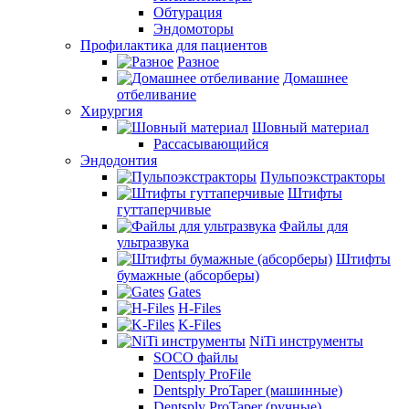
Обтурация
Эндомоторы
Профилактика для пациентов
Разное
Домашнее
отбеливание
Хирургия
Шовный материал
Рассасывающийся
Эндодонтия
Пульпоэкстракторы
Штифты
гуттаперчивые
Файлы для
ультразвука
Штифты
бумажные (абсорберы)
Gates
H-Files
K-Files
NiTi инструменты
SOCO файлы
Dentsply ProFile
Dentsply ProTaper (машинные)
Dentsply ProTaper (ручные)