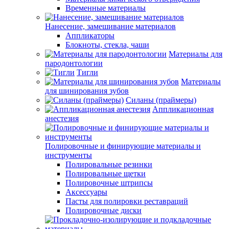
Временные материалы
Нанесение, замешивание материалов
Аппликаторы
Блокноты, стекла, чаши
Материалы для
пародонтологии
Тигли
Материалы
для шинирования зубов
Силаны (праймеры)
Аппликационная
анестезия
Полировочные и финирующие материалы и
инструменты
Полировальные резинки
Полировальные щетки
Полировочные штрипсы
Аксессуары
Пасты для полировки реставраций
Полировочные диски