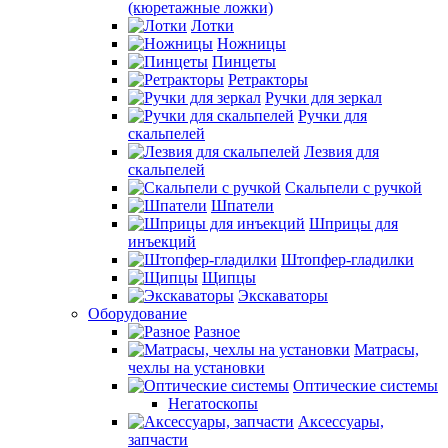
(кюретажные ложки)
Лотки
Ножницы
Пинцеты
Ретракторы
Ручки для зеркал
Ручки для
скальпелей
Лезвия для
скальпелей
Скальпели с ручкой
Шпатели
Шприцы для
инъекций
Штопфер-гладилки
Щипцы
Экскаваторы
Оборудование
Разное
Матрасы,
чехлы на установки
Оптические системы
Негатоскопы
Аксессуары,
запчасти