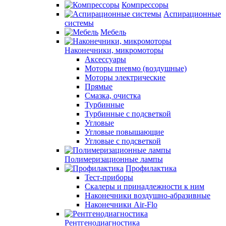
Компрессоры
Аспирационные
системы
Мебель
Наконечники, микромоторы
Аксессуары
Моторы пневмо (воздушные)
Моторы электрические
Прямые
Смазка, очистка
Турбинные
Турбинные с подсветкой
Угловые
Угловые повышающие
Угловые с подсветкой
Полимеризационные лампы
Профилактика
Тест-приборы
Скалеры и принадлежности к ним
Наконечники воздушно-абразивные
Наконечники Air-Flo
Рентгенодиагностика