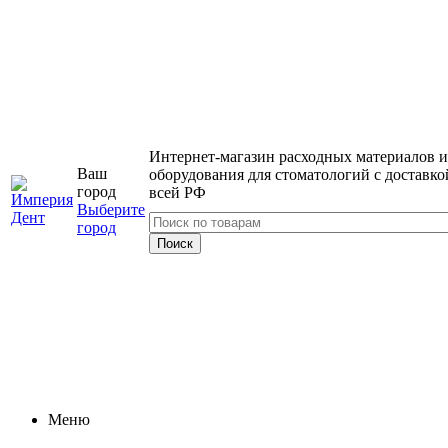
Интернет-магазин расходных материалов и
Ваш
оборудования для стоматологий с доставко
город
всей РФ
Выберите
город
Меню