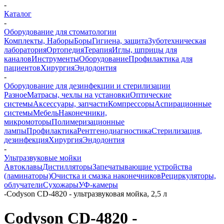
-
Каталог
-
Оборудование для стоматологии
Комплекты, Наборы
Боры
Гигиена, защита
Зуботехническая
лаборатория
Ортопедия
Терапия
Иглы, шприцы для
каналов
Инструменты
Оборудование
Профилактика для
пациентов
Хирургия
Эндодонтия
-
Оборудование для дезинфекции и стерилизации
Разное
Матрасы, чехлы на установки
Оптические
системы
Аксессуары, запчасти
Компрессоры
Аспирационные
системы
Мебель
Наконечники,
микромоторы
Полимеризационные
лампы
Профилактика
Рентгенодиагностика
Стерилизация,
дезинфекция
Хирургия
Эндодонтия
-
Ультразвуковые мойки
Автоклавы
Дистилляторы
Запечатывающие устройства
(ламинаторы)
Очистка и смазка наконечников
Рециркуляторы,
облучатели
Сухожары
УФ-камеры
-
Codyson CD-4820 - ультразвуковая мойка, 2,5 л
Codyson CD-4820 -