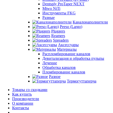
Dentsply ProTaper NEXT
Mtwo NiTi
Инструменты FKG
Разные
Каналонаполнители
Peeso (Largo)
Pluggers
Reamers
Spreaders
Аксессуары
Материалы
Распломбирование каналов
Девитализация и обработка пульпы
Лечение
Обработка каналов
Пломбирование каналов
Разное
Термогуттаперча
Товары со скидками
Как купить
Производители
О компании
Контакты