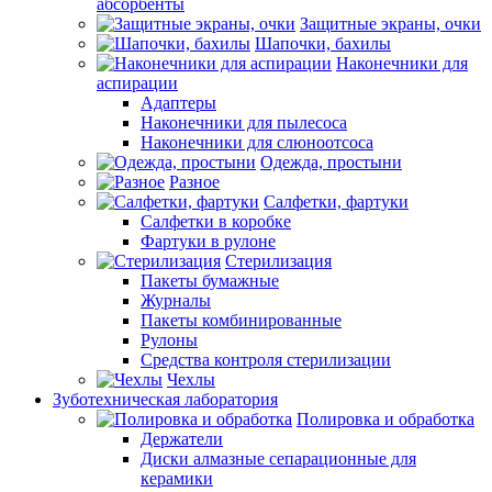
абсорбенты
Защитные экраны, очки
Шапочки, бахилы
Наконечники для
аспирации
Адаптеры
Наконечники для пылесоса
Наконечники для слюноотсоса
Одежда, простыни
Разное
Салфетки, фартуки
Салфетки в коробке
Фартуки в рулоне
Стерилизация
Пакеты бумажные
Журналы
Пакеты комбинированные
Рулоны
Средства контроля стерилизации
Чехлы
Зуботехническая лаборатория
Полировка и обработка
Держатели
Диски алмазные сепарационные для
керамики