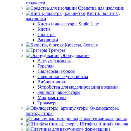
гладкости
Средства для изоляции
Кисти, палитры,
расцветки
Кисти и аксессуары Smile Line
Кисти
Палитры
Расцветки
Кюветы, бюгеля
Трегеры
Оборудование
Вакуумформеры
Горелки
Пылесосы и боксы
Сверлильные устройства
Вибростолики
Устройства для моделирования восками
Запчасти, аксессуары
Микромоторы
Триммеры
Окклюдаторы,
артикуляторы
Паковочные материалы
Штифты (пины), сверла