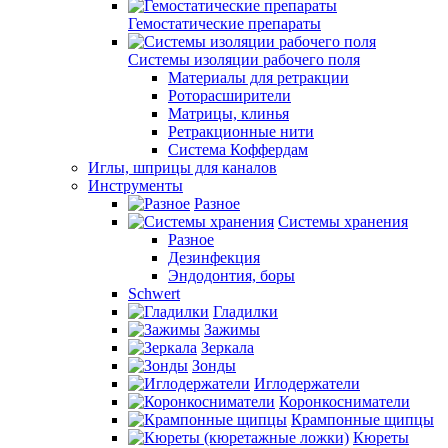
Гемостатические препараты
Системы изоляции рабочего поля
Материалы для ретракции
Роторасширители
Матрицы, клинья
Ретракционные нити
Система Коффердам
Иглы, шприцы для каналов
Инструменты
Разное
Системы хранения
Разное
Дезинфекция
Эндодонтия, боры
Schwert
Гладилки
Зажимы
Зеркала
Зонды
Иглодержатели
Коронкосниматели
Крампонные щипцы
Кюреты