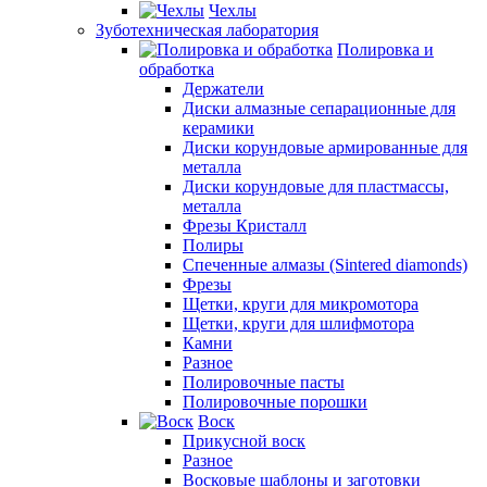
Чехлы
Зуботехническая лаборатория
Полировка и
обработка
Держатели
Диски алмазные сепарационные для
керамики
Диски корундовые армированные для
металла
Диски корундовые для пластмассы,
металла
Фрезы Кристалл
Полиры
Спеченные алмазы (Sintered diamonds)
Фрезы
Щетки, круги для микромотора
Щетки, круги для шлифмотора
Камни
Разное
Полировочные пасты
Полировочные порошки
Воск
Прикусной воск
Разное
Восковые шаблоны и заготовки