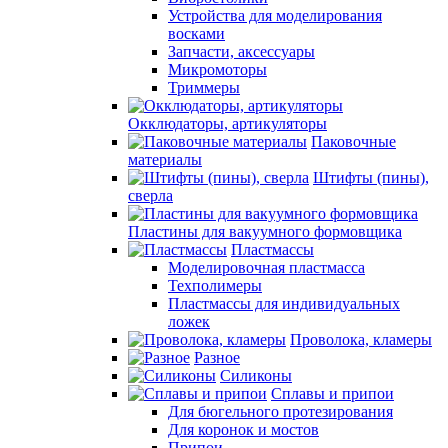
Устройства для моделирования
восками
Запчасти, аксессуары
Микромоторы
Триммеры
Окклюдаторы, артикуляторы
Паковочные
материалы
Штифты (пины),
сверла
Пластины для вакуумного формовщика
Пластмассы
Моделировочная пластмасса
Техполимеры
Пластмассы для индивидуальных
ложек
Проволока, кламеры
Разное
Силиконы
Сплавы и припои
Для бюгельного протезирования
Для коронок и мостов
Припои