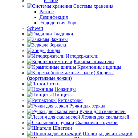
Разное
Системы хранения
Разное
Дезинфекция
Эндодонтия, боры
Schwert
Гладилки
Зажимы
Зеркала
Зонды
Иглодержатели
Коронкосниматели
Крампонные щипцы
Кюреты
(кюретажные ложки)
Лотки
Ножницы
Пинцеты
Ретракторы
Ручки для зеркал
Ручки для скальпелей
Лезвия для скальпелей
Скальпели с ручкой
Шпатели
Шприцы для инъекций