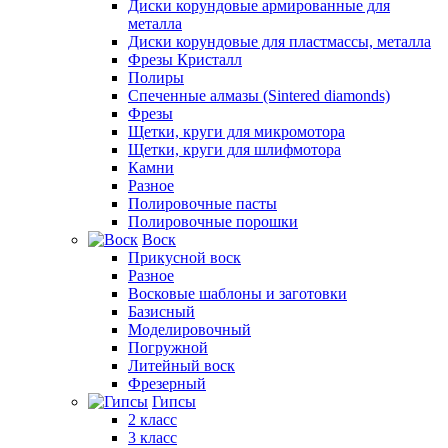
Диски корундовые армированные для
металла
Диски корундовые для пластмассы, металла
Фрезы Кристалл
Полиры
Спеченные алмазы (Sintered diamonds)
Фрезы
Щетки, круги для микромотора
Щетки, круги для шлифмотора
Камни
Разное
Полировочные пасты
Полировочные порошки
Воск
Прикусной воск
Разное
Восковые шаблоны и заготовки
Базисный
Моделировочный
Погружной
Литейный воск
Фрезерный
Гипсы
2 класс
3 класс