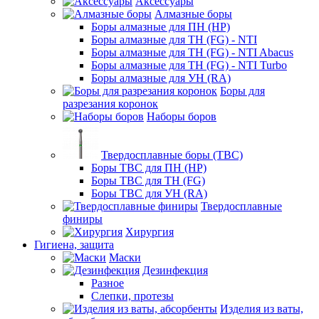
Аксессуары
Алмазные боры
Боры алмазные для ПН (HP)
Боры алмазные для ТН (FG) - NTI
Боры алмазные для ТН (FG) - NTI Abacus
Боры алмазные для ТН (FG) - NTI Turbo
Боры алмазные для УН (RA)
Боры для
разрезания коронок
Наборы боров
Твердосплавные боры (ТВС)
Боры ТВС для ПН (HP)
Боры ТВС для ТН (FG)
Боры ТВС для УН (RA)
Твердосплавные
финиры
Хирургия
Гигиена, защита
Маски
Дезинфекция
Разное
Слепки, протезы
Изделия из ваты,