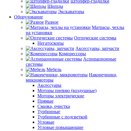
Штопфер-гладилки
Щипцы
Экскаваторы
Оборудование
Разное
Матрасы, чехлы
на установки
Оптические системы
Негатоскопы
Аксессуары, запчасти
Компрессоры
Аспирационные
системы
Мебель
Наконечники,
микромоторы
Аксессуары
Моторы пневмо (воздушные)
Моторы электрические
Прямые
Смазка, очистка
Турбинные
Турбинные с подсветкой
Угловые
Угловые повышающие