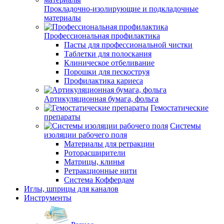
Прокладочно-изолирующие и подкладочные
материалы
Профессиональная профилактика
Пасты для профессиональной чистки
Таблетки для полоскания
Клиническое отбеливание
Порошки для пескоструя
Профилактика кариеса
Артикуляционная бумага, фольга
Гемостатические
препараты
Системы
изоляции рабочего поля
Материалы для ретракции
Роторасширители
Матрицы, клинья
Ретракционные нити
Система Коффердам
Иглы, шприцы для каналов
Инструменты