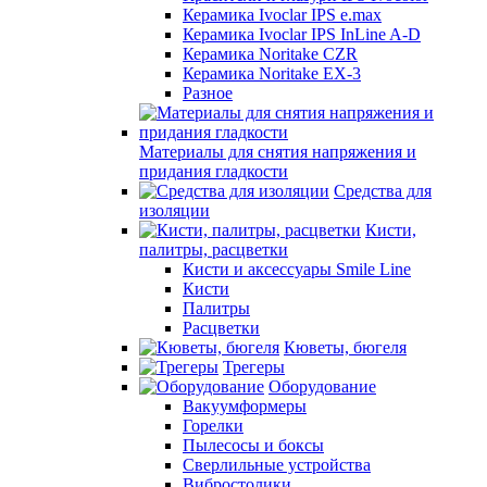
Керамика Ivoclar IPS e.max
Керамика Ivoclar IPS InLine A-D
Керамика Noritake CZR
Керамика Noritake EX-3
Разное
Материалы для снятия напряжения и
придания гладкости
Средства для
изоляции
Кисти,
палитры, расцветки
Кисти и аксессуары Smile Line
Кисти
Палитры
Расцветки
Кюветы, бюгеля
Трегеры
Оборудование
Вакуумформеры
Горелки
Пылесосы и боксы
Сверлильные устройства
Вибростолики