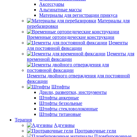
Аксессуары
Альгинатные массы
Материалы для регистрации прикуса
Материалы для
перебазировки
Временные ортопедические конструкции
Цементы
для постоянной фиксации
Цементы для
временной фиксации
Цементы двойного отверждения для постоянной
фиксации
Штифты
Дрили, развертки, инструменты
Штифты анкерные
Штифты беззольные
Штифты стекловолоконные
Штифты титановые
Терапия
Адгезивы
Протравочные гели
Пломбировочные