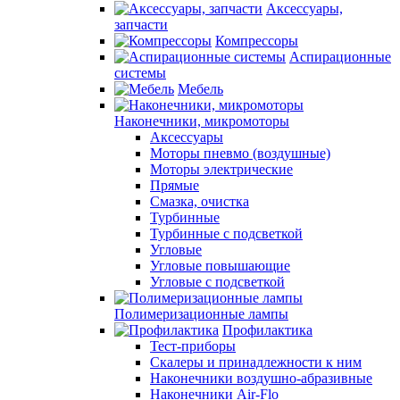
Аксессуары,
запчасти
Компрессоры
Аспирационные
системы
Мебель
Наконечники, микромоторы
Аксессуары
Моторы пневмо (воздушные)
Моторы электрические
Прямые
Смазка, очистка
Турбинные
Турбинные с подсветкой
Угловые
Угловые повышающие
Угловые с подсветкой
Полимеризационные лампы
Профилактика
Тест-приборы
Скалеры и принадлежности к ним
Наконечники воздушно-абразивные
Наконечники Air-Flo