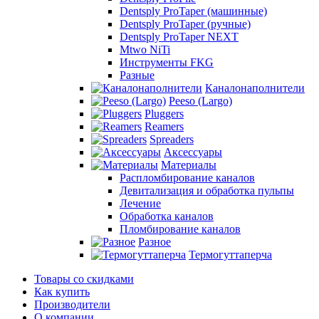
Dentsply ProTaper (машинные)
Dentsply ProTaper (ручные)
Dentsply ProTaper NEXT
Mtwo NiTi
Инструменты FKG
Разные
Каналонаполнители
Peeso (Largo)
Pluggers
Reamers
Spreaders
Аксессуары
Материалы
Распломбирование каналов
Девитализация и обработка пульпы
Лечение
Обработка каналов
Пломбирование каналов
Разное
Термогуттаперча
Товары со скидками
Как купить
Производители
О компании