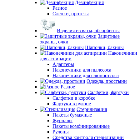
Дезинфекция
Разное
Слепки, протезы
Изделия из ваты, абсорбенты
Защитные
экраны, очки
Шапочки, бахилы
Наконечники
для аспирации
Адаптеры
Наконечники для пылесоса
Наконечники для слюноотсоса
Одежда, простыни
Разное
Салфетки, фартуки
Салфетки в коробке
Фартуки в рулоне
Стерилизация
Пакеты бумажные
Журналы
Пакеты комбинированные
Рулоны
Средства контроля стерилизации