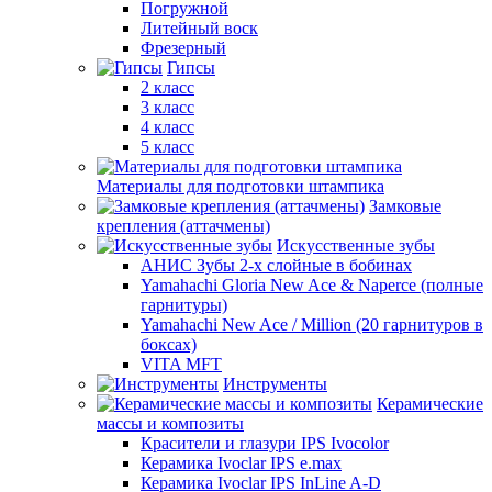
Погружной
Литейный воск
Фрезерный
Гипсы
2 класс
3 класс
4 класс
5 класс
Материалы для подготовки штампика
Замковые
крепления (аттачмены)
Искусственные зубы
АНИС Зубы 2-х слойные в бобинах
Yamahachi Gloria New Ace & Naperce (полные
гарнитуры)
Yamahachi New Ace / Million (20 гарнитуров в
боксах)
VITA MFT
Инструменты
Керамические
массы и композиты
Красители и глазури IPS Ivocolor
Керамика Ivoclar IPS e.max
Керамика Ivoclar IPS InLine A-D