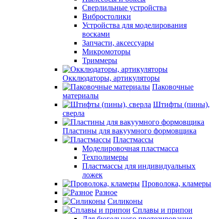
Сверлильные устройства
Вибростолики
Устройства для моделирования
восками
Запчасти, аксессуары
Микромоторы
Триммеры
Окклюдаторы, артикуляторы
Паковочные
материалы
Штифты (пины),
сверла
Пластины для вакуумного формовщика
Пластмассы
Моделировочная пластмасса
Техполимеры
Пластмассы для индивидуальных
ложек
Проволока, кламеры
Разное
Силиконы
Сплавы и припои
Для бюгельного протезирования