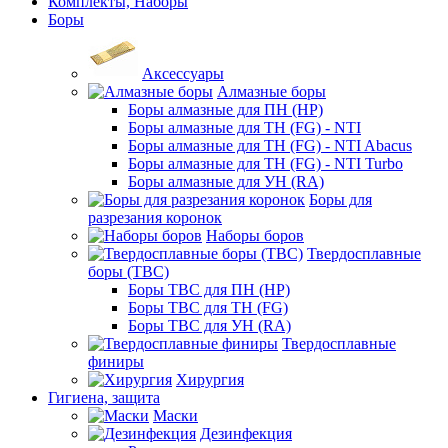
Комплекты, Наборы
Боры
Аксессуары
Алмазные боры
Боры алмазные для ПН (HP)
Боры алмазные для ТН (FG) - NTI
Боры алмазные для ТН (FG) - NTI Abacus
Боры алмазные для ТН (FG) - NTI Turbo
Боры алмазные для УН (RA)
Боры для
разрезания коронок
Наборы боров
Твердосплавные
боры (ТВС)
Боры ТВС для ПН (HP)
Боры ТВС для ТН (FG)
Боры ТВС для УН (RA)
Твердосплавные
финиры
Хирургия
Гигиена, защита
Маски
Дезинфекция