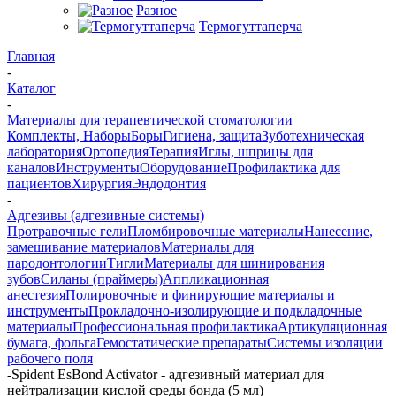
Разное
Термогуттаперча
Главная
-
Каталог
-
Материалы для терапевтической стоматологии
Комплекты, Наборы
Боры
Гигиена, защита
Зуботехническая
лаборатория
Ортопедия
Терапия
Иглы, шприцы для
каналов
Инструменты
Оборудование
Профилактика для
пациентов
Хирургия
Эндодонтия
-
Адгезивы (адгезивные системы)
Протравочные гели
Пломбировочные материалы
Нанесение,
замешивание материалов
Материалы для
пародонтологии
Тигли
Материалы для шинирования
зубов
Силаны (праймеры)
Аппликационная
анестезия
Полировочные и финирующие материалы и
инструменты
Прокладочно-изолирующие и подкладочные
материалы
Профессиональная профилактика
Артикуляционная
бумага, фольга
Гемостатические препараты
Системы изоляции
рабочего поля
-
Spident EsBond Activator - адгезивный материал для
нейтрализации кислой среды бонда (5 мл)