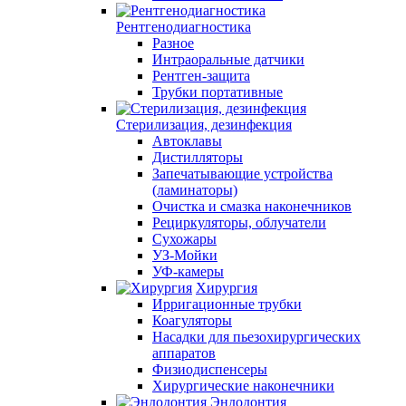
Рентгенодиагностика
Разное
Интраоральные датчики
Рентген-защита
Трубки портативные
Стерилизация, дезинфекция
Автоклавы
Дистилляторы
Запечатывающие устройства
(ламинаторы)
Очистка и смазка наконечников
Рециркуляторы, облучатели
Сухожары
УЗ-Мойки
УФ-камеры
Хирургия
Ирригационные трубки
Коагуляторы
Насадки для пьезохирургических
аппаратов
Физиодиспенсеры
Хирургические наконечники
Эндодонтия