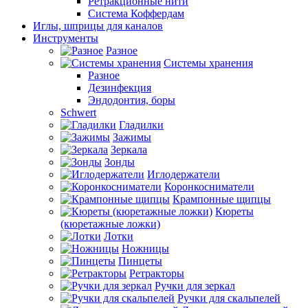
Ретракционные нити
Система Коффердам
Иглы, шприцы для каналов
Инструменты
Разное
Системы хранения
Разное
Дезинфекция
Эндодонтия, боры
Schwert
Гладилки
Зажимы
Зеркала
Зонды
Иглодержатели
Коронкосниматели
Крампонные щипцы
Кюреты
(кюретажные ложки)
Лотки
Ножницы
Пинцеты
Ретракторы
Ручки для зеркал
Ручки для скальпелей