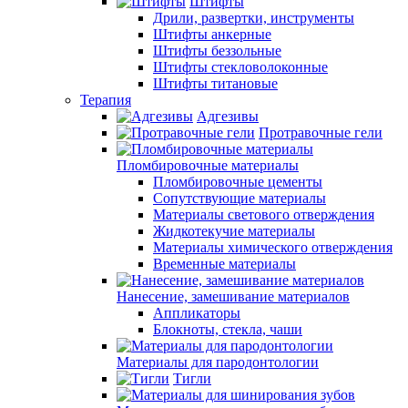
Штифты
Дрили, развертки, инструменты
Штифты анкерные
Штифты беззольные
Штифты стекловолоконные
Штифты титановые
Терапия
Адгезивы
Протравочные гели
Пломбировочные материалы
Пломбировочные цементы
Сопутствующие материалы
Материалы светового отверждения
Жидкотекучие материалы
Материалы химического отверждения
Временные материалы
Нанесение, замешивание материалов
Аппликаторы
Блокноты, стекла, чаши
Материалы для пародонтологии
Тигли