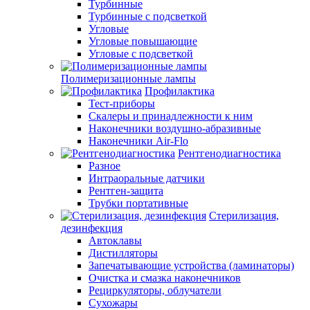
Турбинные
Турбинные с подсветкой
Угловые
Угловые повышающие
Угловые с подсветкой
Полимеризационные лампы
Профилактика
Тест-приборы
Скалеры и принадлежности к ним
Наконечники воздушно-абразивные
Наконечники Air-Flo
Рентгенодиагностика
Разное
Интраоральные датчики
Рентген-защита
Трубки портативные
Стерилизация,
дезинфекция
Автоклавы
Дистилляторы
Запечатывающие устройства (ламинаторы)
Очистка и смазка наконечников
Рециркуляторы, облучатели
Сухожары