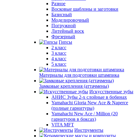
Разное
Восковые шаблоны и заготовки
Базисный
Моделировочный
Погружной
Литейный воск
Фрезерный
Гипсы
2 класс
3 класс
4 класс
5 класс
Материалы для подготовки штампика
Замковые крепления (аттачмены)
Искусственные зубы
АНИС Зубы 2-х слойные в бобинах
Yamahachi Gloria New Ace & Naperce
(полные гарнитуры)
Yamahachi New Ace / Million (20
гарнитуров в боксах)
VITA MFT
Инструменты