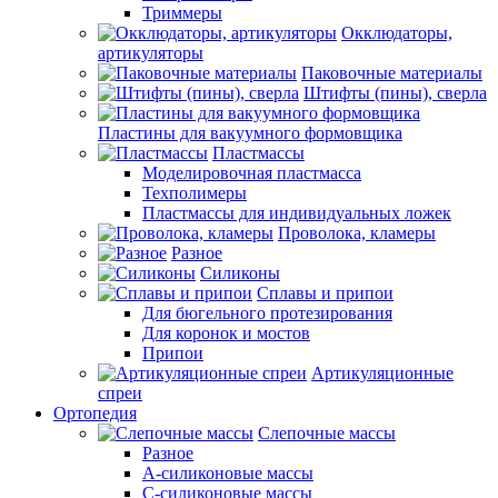
Триммеры
Окклюдаторы,
артикуляторы
Паковочные материалы
Штифты (пины), сверла
Пластины для вакуумного формовщика
Пластмассы
Моделировочная пластмасса
Техполимеры
Пластмассы для индивидуальных ложек
Проволока, кламеры
Разное
Силиконы
Сплавы и припои
Для бюгельного протезирования
Для коронок и мостов
Припои
Артикуляционные
спреи
Ортопедия
Слепочные массы
Разное
А-силиконовые массы
С-силиконовые массы