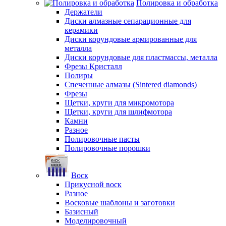
Полировка и обработка
Держатели
Диски алмазные сепарационные для
керамики
Диски корундовые армированные для
металла
Диски корундовые для пластмассы, металла
Фрезы Кристалл
Полиры
Спеченные алмазы (Sintered diamonds)
Фрезы
Щетки, круги для микромотора
Щетки, круги для шлифмотора
Камни
Разное
Полировочные пасты
Полировочные порошки
Воск
Прикусной воск
Разное
Восковые шаблоны и заготовки
Базисный
Моделировочный