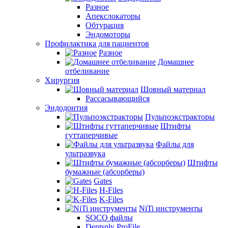
Разное
Апекслокаторы
Обтурация
Эндомоторы
Профилактика для пациентов
Разное
Домашнее
отбеливание
Хирургия
Шовный материал
Рассасывающийся
Эндодонтия
Пульпоэкстракторы
Штифты
гуттаперчивые
Файлы для
ультразвука
Штифты
бумажные (абсорберы)
Gates
H-Files
K-Files
NiTi инструменты
SOCO файлы
Dentsply ProFile