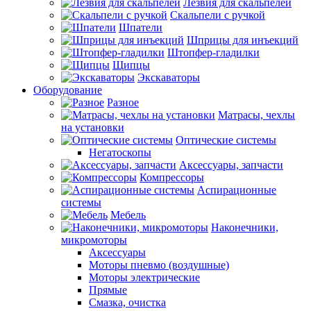
Лезвия для скальпелей
Скальпели с ручкой
Шпатели
Шприцы для инъекций
Штопфер-гладилки
Щипцы
Экскаваторы
Оборудование
Разное
Матрасы, чехлы
на установки
Оптические системы
Негатоскопы
Аксессуары, запчасти
Компрессоры
Аспирационные
системы
Мебель
Наконечники,
микромоторы
Аксессуары
Моторы пневмо (воздушные)
Моторы электрические
Прямые
Смазка, очистка