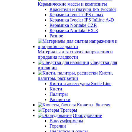
Керамические массы и композиты
Красители и глазури IPS Ivocolor
Керамика Ivoclar IPS e.max
Керамика Ivoclar IPS InLine A-D
Керамика Noritake CZR
Керамика Noritake EX-3
Разное
Материалы для снятия напряжения и
придания гладкости
Средства для
изоляции
Кисти,
палитры, расцветки
Кисти и аксессуары Smile Line
Кисти
Палитры
Расцветки
Кюветы, бюгеля
Трегеры
Оборудование
Вакуумформеры
Горелки
Пылесосы и боксы