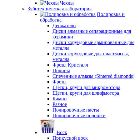
Чехлы
Зуботехническая лаборатория
Полировка и
обработка
Держатели
Диски алмазные сепарационные для
керамики
Диски корундовые армированные для
металла
Диски корундовые для пластмассы,
металла
Фрезы Кристалл
Полиры
Спеченные алмазы (Sintered diamonds)
Фрезы
Щетки, круги для микромотора
Щетки, круги для шлифмотора
Камни
Разное
Полировочные пасты
Полировочные порошки
Воск
Прикусной воск