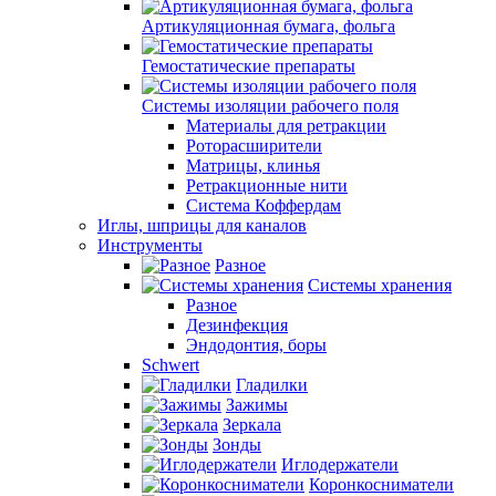
Артикуляционная бумага, фольга
Гемостатические препараты
Системы изоляции рабочего поля
Материалы для ретракции
Роторасширители
Матрицы, клинья
Ретракционные нити
Система Коффердам
Иглы, шприцы для каналов
Инструменты
Разное
Системы хранения
Разное
Дезинфекция
Эндодонтия, боры
Schwert
Гладилки
Зажимы
Зеркала
Зонды
Иглодержатели
Коронкосниматели