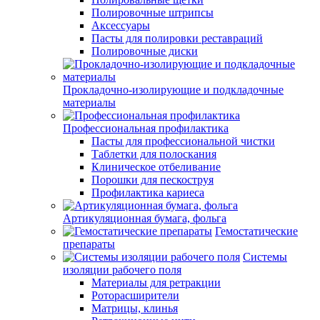
Полировочные штрипсы
Аксессуары
Пасты для полировки реставраций
Полировочные диски
Прокладочно-изолирующие и подкладочные
материалы
Профессиональная профилактика
Пасты для профессиональной чистки
Таблетки для полоскания
Клиническое отбеливание
Порошки для пескоструя
Профилактика кариеса
Артикуляционная бумага, фольга
Гемостатические
препараты
Системы
изоляции рабочего поля
Материалы для ретракции
Роторасширители
Матрицы, клинья