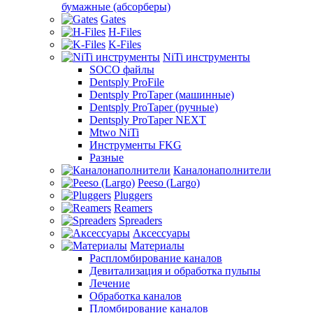
бумажные (абсорберы)
Gates
H-Files
K-Files
NiTi инструменты
SOCO файлы
Dentsply ProFile
Dentsply ProTaper (машинные)
Dentsply ProTaper (ручные)
Dentsply ProTaper NEXT
Mtwo NiTi
Инструменты FKG
Разные
Каналонаполнители
Peeso (Largo)
Pluggers
Reamers
Spreaders
Аксессуары
Материалы
Распломбирование каналов
Девитализация и обработка пульпы
Лечение
Обработка каналов
Пломбирование каналов