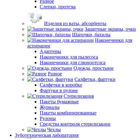
Разное
Слепки, протезы
Изделия из ваты, абсорбенты
Защитные экраны, очки
Шапочки, бахилы
Наконечники для
аспирации
Адаптеры
Наконечники для пылесоса
Наконечники для слюноотсоса
Одежда, простыни
Разное
Салфетки, фартуки
Салфетки в коробке
Фартуки в рулоне
Стерилизация
Пакеты бумажные
Журналы
Пакеты комбинированные
Рулоны
Средства контроля стерилизации
Чехлы
Зуботехническая лаборатория