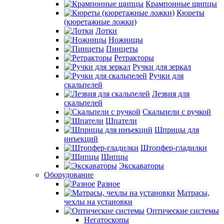
Крампонные щипцы
Кюреты
(кюретажные ложки)
Лотки
Ножницы
Пинцеты
Ретракторы
Ручки для зеркал
Ручки для
скальпелей
Лезвия для
скальпелей
Скальпели с ручкой
Шпатели
Шприцы для
инъекций
Штопфер-гладилки
Щипцы
Экскаваторы
Оборудование
Разное
Матрасы,
чехлы на установки
Оптические системы
Негатоскопы