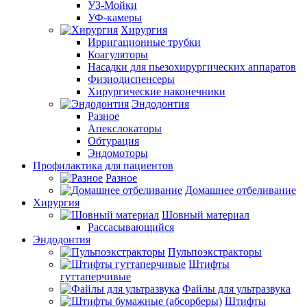
УЗ-Мойки
УФ-камеры
Хирургия
Ирригационные трубки
Коагуляторы
Насадки для пьезохирургических аппаратов
Физиодиспенсеры
Хирургические наконечники
Эндодонтия
Разное
Апекслокаторы
Обтурация
Эндомоторы
Профилактика для пациентов
Разное
Домашнее отбеливание
Хирургия
Шовный материал
Рассасывающийся
Эндодонтия
Пульпоэкстракторы
Штифты
гуттаперчивые
Файлы для ультразвука
Штифты