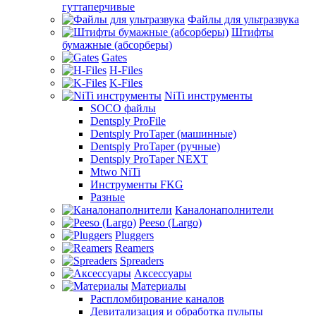
гуттаперчивые
Файлы для ультразвука
Штифты
бумажные (абсорберы)
Gates
H-Files
K-Files
NiTi инструменты
SOCO файлы
Dentsply ProFile
Dentsply ProTaper (машинные)
Dentsply ProTaper (ручные)
Dentsply ProTaper NEXT
Mtwo NiTi
Инструменты FKG
Разные
Каналонаполнители
Peeso (Largo)
Pluggers
Reamers
Spreaders
Аксессуары
Материалы
Распломбирование каналов
Девитализация и обработка пульпы