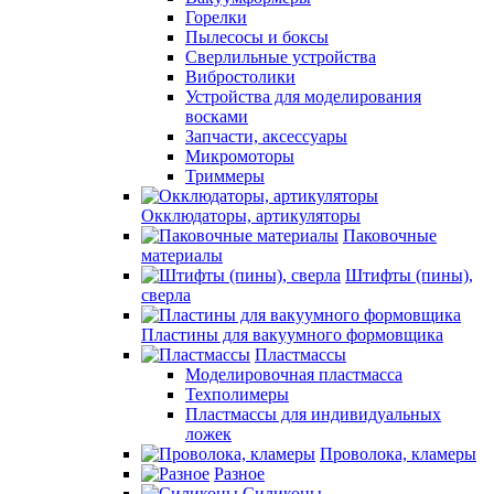
Горелки
Пылесосы и боксы
Сверлильные устройства
Вибростолики
Устройства для моделирования
восками
Запчасти, аксессуары
Микромоторы
Триммеры
Окклюдаторы, артикуляторы
Паковочные
материалы
Штифты (пины),
сверла
Пластины для вакуумного формовщика
Пластмассы
Моделировочная пластмасса
Техполимеры
Пластмассы для индивидуальных
ложек
Проволока, кламеры
Разное
Силиконы