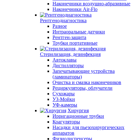
Наконечники воздушно-абразивные
Наконечники Air-Flo
Рентгенодиагностика
Разное
Интраоральные датчики
Рентген-защита
Трубки портативные
Стерилизация, дезинфекция
Автоклавы
Дистилляторы
Запечатывающие устройства
(ламинаторы)
Очистка и смазка наконечников
Рециркуляторы, облучатели
Сухожары
УЗ-Мойки
УФ-камеры
Хирургия
Ирригационные трубки
Коагуляторы
Насадки для пьезохирургических
аппаратов
Физиодиспенсеры