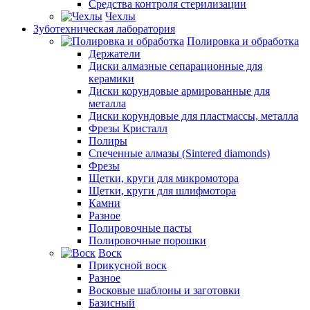
Средства контроля стерилизации
Чехлы
Зуботехническая лаборатория
Полировка и обработка
Держатели
Диски алмазные сепарационные для
керамики
Диски корундовые армированные для
металла
Диски корундовые для пластмассы, металла
Фрезы Кристалл
Полиры
Спеченные алмазы (Sintered diamonds)
Фрезы
Щетки, круги для микромотора
Щетки, круги для шлифмотора
Камни
Разное
Полировочные пасты
Полировочные порошки
Воск
Прикусной воск
Разное
Восковые шаблоны и заготовки
Базисный