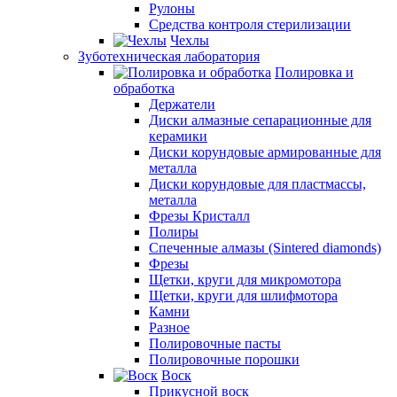
Рулоны
Средства контроля стерилизации
Чехлы
Зуботехническая лаборатория
Полировка и
обработка
Держатели
Диски алмазные сепарационные для
керамики
Диски корундовые армированные для
металла
Диски корундовые для пластмассы,
металла
Фрезы Кристалл
Полиры
Спеченные алмазы (Sintered diamonds)
Фрезы
Щетки, круги для микромотора
Щетки, круги для шлифмотора
Камни
Разное
Полировочные пасты
Полировочные порошки
Воск
Прикусной воск