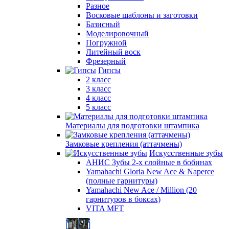
Разное
Восковые шаблоны и заготовки
Базисный
Моделировочный
Погружной
Литейный воск
Фрезерный
Гипсы
2 класс
3 класс
4 класс
5 класс
Материалы для подготовки штампика
Замковые крепления (аттачмены)
Искусственные зубы
АНИС Зубы 2-х слойные в бобинах
Yamahachi Gloria New Ace & Naperce
(полные гарнитуры)
Yamahachi New Ace / Million (20
гарнитуров в боксах)
VITA MFT