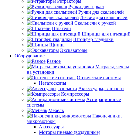
Ретракторы
Ручки для зеркал
Ручки для скальпелей
Лезвия для скальпелей
Скальпели с ручкой
Шпатели
Шприцы для инъекций
Штопфер-гладилки
Щипцы
Экскаваторы
Оборудование
Разное
Матрасы, чехлы
на установки
Оптические системы
Негатоскопы
Аксессуары, запчасти
Компрессоры
Аспирационные
системы
Мебель
Наконечники,
микромоторы
Аксессуары
Моторы пневмо (воздушные)