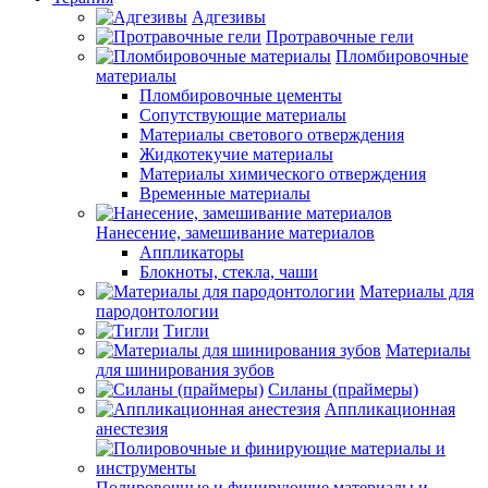
Адгезивы
Протравочные гели
Пломбировочные
материалы
Пломбировочные цементы
Сопутствующие материалы
Материалы светового отверждения
Жидкотекучие материалы
Материалы химического отверждения
Временные материалы
Нанесение, замешивание материалов
Аппликаторы
Блокноты, стекла, чаши
Материалы для
пародонтологии
Тигли
Материалы
для шинирования зубов
Силаны (праймеры)
Аппликационная
анестезия
Полировочные и финирующие материалы и