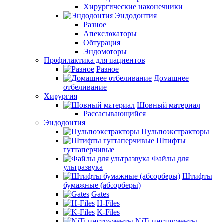
Хирургические наконечники
Эндодонтия
Разное
Апекслокаторы
Обтурация
Эндомоторы
Профилактика для пациентов
Разное
Домашнее
отбеливание
Хирургия
Шовный материал
Рассасывающийся
Эндодонтия
Пульпоэкстракторы
Штифты
гуттаперчивые
Файлы для
ультразвука
Штифты
бумажные (абсорберы)
Gates
H-Files
K-Files
NiTi инструменты