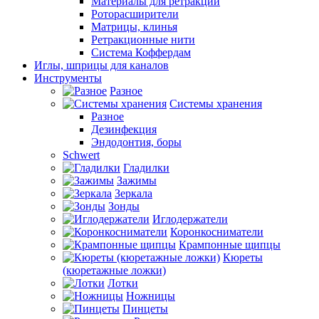
Материалы для ретракции
Роторасширители
Матрицы, клинья
Ретракционные нити
Система Коффердам
Иглы, шприцы для каналов
Инструменты
Разное
Системы хранения
Разное
Дезинфекция
Эндодонтия, боры
Schwert
Гладилки
Зажимы
Зеркала
Зонды
Иглодержатели
Коронкосниматели
Крампонные щипцы
Кюреты
(кюретажные ложки)
Лотки
Ножницы
Пинцеты