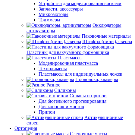
Устройства для моделирования восками
Запчасти, аксессуары
Микромоторы
Триммеры
Окклюдаторы,
артикуляторы
Паковочные материалы
Штифты (пины), сверла
Пластины для вакуумного формовщика
Пластмассы
Моделировочная пластмасса
Техполимеры
Пластмассы для индивидуальных ложек
Проволока, кламеры
Разное
Силиконы
Сплавы и припои
Для бюгельного протезирования
Для коронок и мостов
Припои
Артикуляционные
спреи
Ортопедия
Слепочные массы