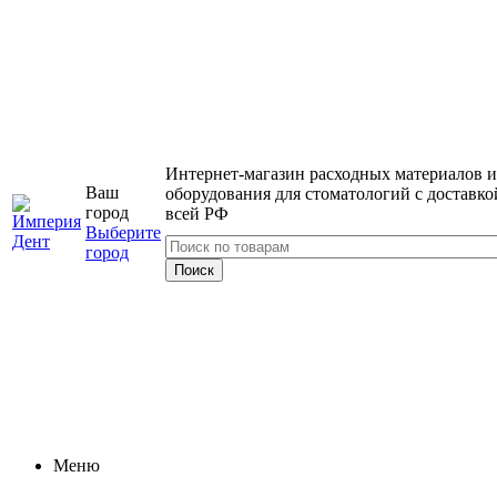
Интернет-магазин расходных материалов и
Ваш
оборудования для стоматологий с доставко
город
всей РФ
Выберите
город
Меню