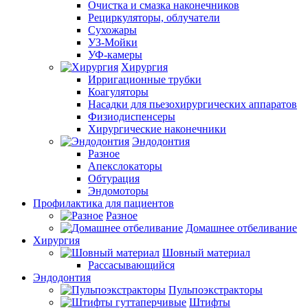
Очистка и смазка наконечников
Рециркуляторы, облучатели
Сухожары
УЗ-Мойки
УФ-камеры
Хирургия
Ирригационные трубки
Коагуляторы
Насадки для пьезохирургических аппаратов
Физиодиспенсеры
Хирургические наконечники
Эндодонтия
Разное
Апекслокаторы
Обтурация
Эндомоторы
Профилактика для пациентов
Разное
Домашнее отбеливание
Хирургия
Шовный материал
Рассасывающийся
Эндодонтия
Пульпоэкстракторы
Штифты