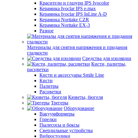
Красители и глазури IPS Ivocolor
Керамика Ivoclar IPS e.max
Керамика Ivoclar IPS InLine A-D
Керамика Noritake CZR
Керамика Noritake EX-3
Разное
Материалы для снятия напряжения и придания
гладкости
Средства для изоляции
Кисти, палитры,
расцветки
Кисти и аксессуары Smile Line
Кисти
Палитры
Расцветки
Кюветы, бюгеля
Трегеры
Оборудование
Вакуумформеры
Горелки
Пылесосы и боксы
Сверлильные устройства
Вибростолики