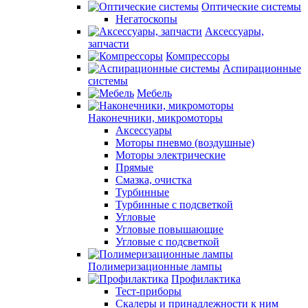
Оптические системы
Негатоскопы
Аксессуары,
запчасти
Компрессоры
Аспирационные
системы
Мебель
Наконечники, микромоторы
Аксессуары
Моторы пневмо (воздушные)
Моторы электрические
Прямые
Смазка, очистка
Турбинные
Турбинные с подсветкой
Угловые
Угловые повышающие
Угловые с подсветкой
Полимеризационные лампы
Профилактика
Тест-приборы
Скалеры и принадлежности к ним