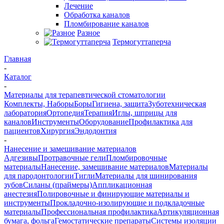
Лечение
Обработка каналов
Пломбирование каналов
Разное
Термогуттаперча
Главная
-
Каталог
-
Материалы для терапевтической стоматологии
Комплекты, Наборы
Боры
Гигиена, защита
Зуботехническая
лаборатория
Ортопедия
Терапия
Иглы, шприцы для
каналов
Инструменты
Оборудование
Профилактика для
пациентов
Хирургия
Эндодонтия
-
Нанесение и замешивание материалов
Адгезивы
Протравочные гели
Пломбировочные
материалы
Нанесение, замешивание материалов
Материалы
для пародонтологии
Тигли
Материалы для шинирования
зубов
Силаны (праймеры)
Аппликационная
анестезия
Полировочные и финирующие материалы и
инструменты
Прокладочно-изолирующие и подкладочные
материалы
Профессиональная профилактика
Артикуляционная
бумага, фольга
Гемостатические препараты
Системы изоляции