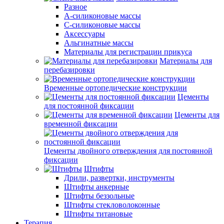
Разное
А-силиконовые массы
С-силиконовые массы
Аксессуары
Альгинатные массы
Материалы для регистрации прикуса
Материалы для
перебазировки
Временные ортопедические конструкции
Цементы
для постоянной фиксации
Цементы для
временной фиксации
Цементы двойного отверждения для постоянной
фиксации
Штифты
Дрили, развертки, инструменты
Штифты анкерные
Штифты беззольные
Штифты стекловолоконные
Штифты титановые
Терапия