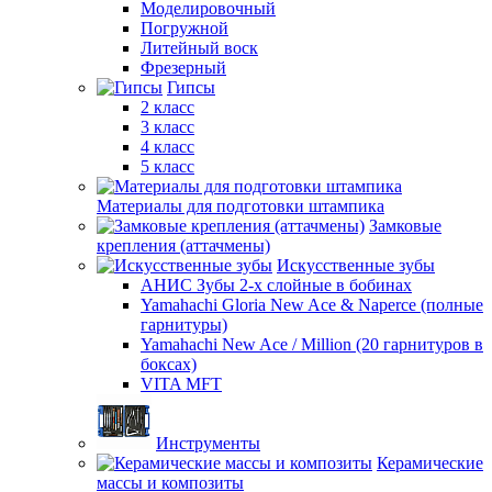
Моделировочный
Погружной
Литейный воск
Фрезерный
Гипсы
2 класс
3 класс
4 класс
5 класс
Материалы для подготовки штампика
Замковые
крепления (аттачмены)
Искусственные зубы
АНИС Зубы 2-х слойные в бобинах
Yamahachi Gloria New Ace & Naperce (полные
гарнитуры)
Yamahachi New Ace / Million (20 гарнитуров в
боксах)
VITA MFT
Инструменты
Керамические
массы и композиты