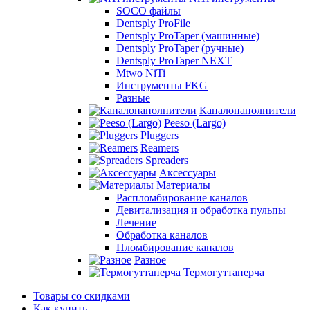
SOCO файлы
Dentsply ProFile
Dentsply ProTaper (машинные)
Dentsply ProTaper (ручные)
Dentsply ProTaper NEXT
Mtwo NiTi
Инструменты FKG
Разные
Каналонаполнители
Peeso (Largo)
Pluggers
Reamers
Spreaders
Аксессуары
Материалы
Распломбирование каналов
Девитализация и обработка пульпы
Лечение
Обработка каналов
Пломбирование каналов
Разное
Термогуттаперча
Товары со скидками
Как купить