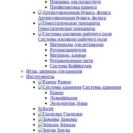
Порошки для пескоструя
Профилактика кариеса
Артикуляционная бумага, фольга
Гемостатические препараты
Системы изоляции рабочего поля
Материалы для ретракции
Роторасширители
Матрицы, клинья
Ретракционные нити
Система Коффердам
Иглы, шприцы для каналов
Инструменты
Разное
Системы хранения
Разное
Дезинфекция
Эндодонтия, боры
Schwert
Гладилки
Зажимы
Зеркала
Зонды