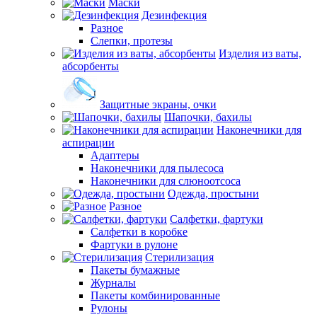
Маски
Дезинфекция
Разное
Слепки, протезы
Изделия из ваты,
абсорбенты
Защитные экраны, очки
Шапочки, бахилы
Наконечники для
аспирации
Адаптеры
Наконечники для пылесоса
Наконечники для слюноотсоса
Одежда, простыни
Разное
Салфетки, фартуки
Салфетки в коробке
Фартуки в рулоне
Стерилизация
Пакеты бумажные
Журналы
Пакеты комбинированные
Рулоны