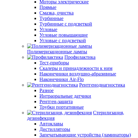
Моторы электрические
Прямые
Смазка, очистка
Турбинные
Турбинные с подсветкой
Угловые
Угловые повышающие
Угловые с подсветкой
Полимеризационные лампы
Профилактика
Тест-приборы
Скалеры и принадлежности к ним
Наконечники воздушно-абразивные
Наконечники Air-Flo
Рентгенодиагностика
Разное
Интраоральные датчики
Рентген-защита
Трубки портативные
Стерилизация,
дезинфекция
Автоклавы
Дистилляторы
Запечатывающие устройства (ламинаторы)