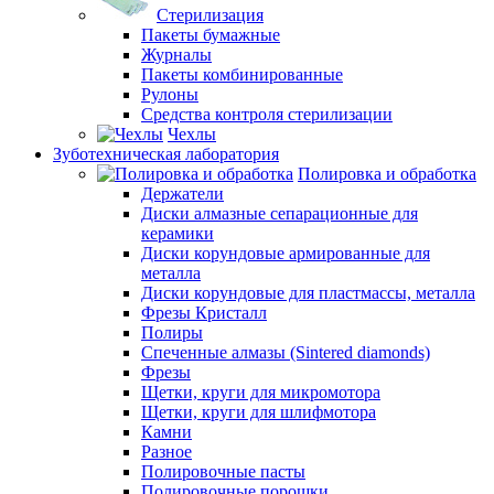
Стерилизация
Пакеты бумажные
Журналы
Пакеты комбинированные
Рулоны
Средства контроля стерилизации
Чехлы
Зуботехническая лаборатория
Полировка и обработка
Держатели
Диски алмазные сепарационные для
керамики
Диски корундовые армированные для
металла
Диски корундовые для пластмассы, металла
Фрезы Кристалл
Полиры
Спеченные алмазы (Sintered diamonds)
Фрезы
Щетки, круги для микромотора
Щетки, круги для шлифмотора
Камни
Разное
Полировочные пасты
Полировочные порошки