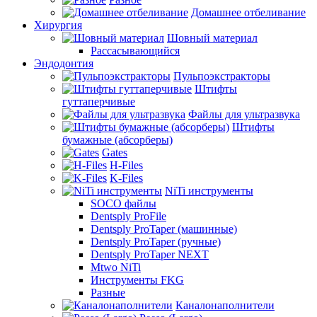
Домашнее отбеливание
Хирургия
Шовный материал
Рассасывающийся
Эндодонтия
Пульпоэкстракторы
Штифты
гуттаперчивые
Файлы для ультразвука
Штифты
бумажные (абсорберы)
Gates
H-Files
K-Files
NiTi инструменты
SOCO файлы
Dentsply ProFile
Dentsply ProTaper (машинные)
Dentsply ProTaper (ручные)
Dentsply ProTaper NEXT
Mtwo NiTi
Инструменты FKG
Разные
Каналонаполнители