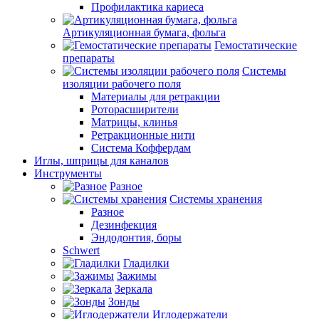
Профилактика кариеса
Артикуляционная бумага, фольга
Гемостатические
препараты
Системы
изоляции рабочего поля
Материалы для ретракции
Роторасширители
Матрицы, клинья
Ретракционные нити
Система Коффердам
Иглы, шприцы для каналов
Инструменты
Разное
Системы хранения
Разное
Дезинфекция
Эндодонтия, боры
Schwert
Гладилки
Зажимы
Зеркала
Зонды
Иглодержатели