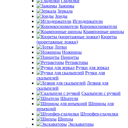
Гладилки
Зажимы
Зеркала
Зонды
Иглодержатели
Коронкосниматели
Крампонные щипцы
Кюреты
(кюретажные ложки)
Лотки
Ножницы
Пинцеты
Ретракторы
Ручки для зеркал
Ручки для
скальпелей
Лезвия для
скальпелей
Скальпели с ручкой
Шпатели
Шприцы для
инъекций
Штопфер-гладилки
Щипцы
Экскаваторы