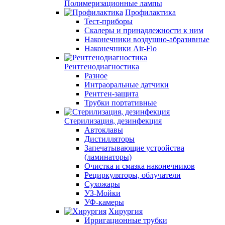
Полимеризационные лампы
Профилактика
Тест-приборы
Скалеры и принадлежности к ним
Наконечники воздушно-абразивные
Наконечники Air-Flo
Рентгенодиагностика
Разное
Интраоральные датчики
Рентген-защита
Трубки портативные
Стерилизация, дезинфекция
Автоклавы
Дистилляторы
Запечатывающие устройства
(ламинаторы)
Очистка и смазка наконечников
Рециркуляторы, облучатели
Сухожары
УЗ-Мойки
УФ-камеры
Хирургия
Ирригационные трубки