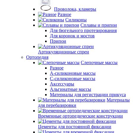
Проволока, кламеры
Разное
Силиконы
Сплавы и припои
Для бюгельного протезирования
Для коронок и мостов
Припои
Артикуляционные спреи
Ортопедия
Слепочные массы
Разное
А-силиконовые массы
С-силиконовые массы
Аксессуары
Альгинатные массы
Материалы для регистрации прикуса
Материалы
для перебазировки
Временные ортопедические конструкции
Цементы для постоянной фиксации