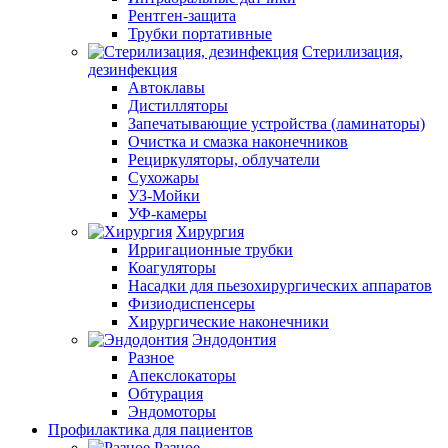
Рентген-защита
Трубки портативные
Стерилизация,
дезинфекция
Автоклавы
Дистилляторы
Запечатывающие устройства (ламинаторы)
Очистка и смазка наконечников
Рециркуляторы, облучатели
Сухожары
УЗ-Мойки
УФ-камеры
Хирургия
Ирригационные трубки
Коагуляторы
Насадки для пьезохирургических аппаратов
Физиодиспенсеры
Хирургические наконечники
Эндодонтия
Разное
Апекслокаторы
Обтурация
Эндомоторы
Профилактика для пациентов
Разное