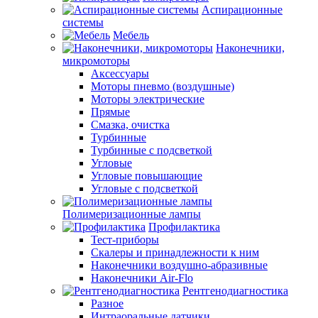
Аспирационные
системы
Мебель
Наконечники,
микромоторы
Аксессуары
Моторы пневмо (воздушные)
Моторы электрические
Прямые
Смазка, очистка
Турбинные
Турбинные с подсветкой
Угловые
Угловые повышающие
Угловые с подсветкой
Полимеризационные лампы
Профилактика
Тест-приборы
Скалеры и принадлежности к ним
Наконечники воздушно-абразивные
Наконечники Air-Flo
Рентгенодиагностика
Разное
Интраоральные датчики