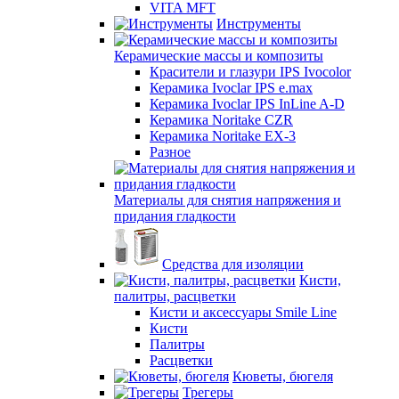
VITA MFT
Инструменты
Керамические массы и композиты
Красители и глазури IPS Ivocolor
Керамика Ivoclar IPS e.max
Керамика Ivoclar IPS InLine A-D
Керамика Noritake CZR
Керамика Noritake EX-3
Разное
Материалы для снятия напряжения и
придания гладкости
Средства для изоляции
Кисти,
палитры, расцветки
Кисти и аксессуары Smile Line
Кисти
Палитры
Расцветки
Кюветы, бюгеля
Трегеры