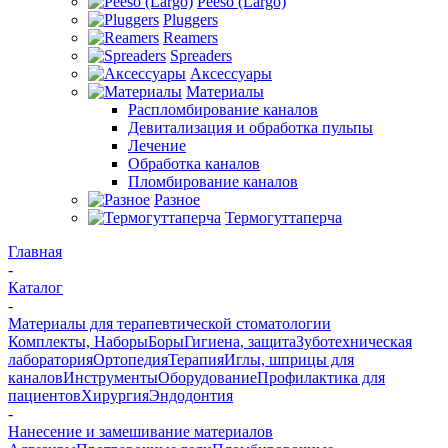
Peeso (Largo)
Pluggers
Reamers
Spreaders
Аксессуары
Материалы
Распломбирование каналов
Девитализация и обработка пульпы
Лечение
Обработка каналов
Пломбирование каналов
Разное
Термогуттаперча
Главная
-
Каталог
-
Материалы для терапевтической стоматологии
Комплекты, Наборы
Боры
Гигиена, защита
Зуботехническая
лаборатория
Ортопедия
Терапия
Иглы, шприцы для
каналов
Инструменты
Оборудование
Профилактика для
пациентов
Хирургия
Эндодонтия
-
Нанесение и замешивание материалов