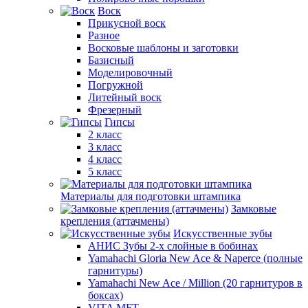
Воск
Прикусной воск
Разное
Восковые шаблоны и заготовки
Базисный
Моделировочный
Погружной
Литейный воск
Фрезерный
Гипсы
2 класс
3 класс
4 класс
5 класс
Материалы для подготовки штампика
Замковые
крепления (аттачмены)
Искусственные зубы
АНИС Зубы 2-х слойные в бобинах
Yamahachi Gloria New Ace & Naperce (полные
гарнитуры)
Yamahachi New Ace / Million (20 гарнитуров в
боксах)
VITA MFT