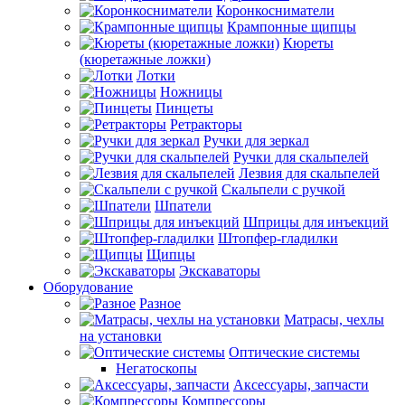
Коронкосниматели
Крампонные щипцы
Кюреты
(кюретажные ложки)
Лотки
Ножницы
Пинцеты
Ретракторы
Ручки для зеркал
Ручки для скальпелей
Лезвия для скальпелей
Скальпели с ручкой
Шпатели
Шприцы для инъекций
Штопфер-гладилки
Щипцы
Экскаваторы
Оборудование
Разное
Матрасы, чехлы
на установки
Оптические системы
Негатоскопы
Аксессуары, запчасти
Компрессоры