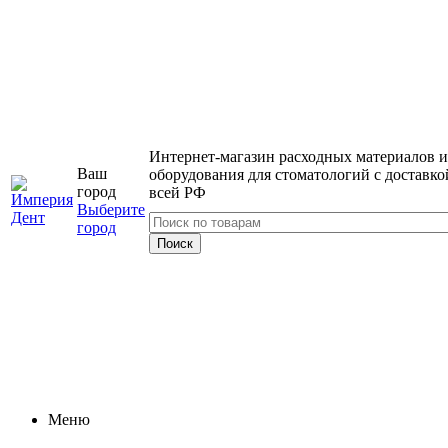
Интернет-магазин расходных материалов и
Ваш
оборудования для стоматологий с доставко
город
всей РФ
Выберите
город
Меню