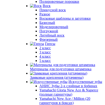
Полировочные порошки
Воск
Прикусной воск
Разное
Восковые шаблоны и заготовки
Базисный
Моделировочный
Погружной
Литейный воск
Фрезерный
Гипсы
2 класс
3 класс
4 класс
5 класс
Материалы для подготовки штампика
Замковые крепления (аттачмены)
Искусственные зубы
АНИС Зубы 2-х слойные в бобинах
Yamahachi Gloria New Ace & Naperce
(полные гарнитуры)
Yamahachi New Ace / Million (20
гарнитуров в боксах)