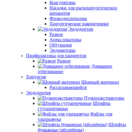
Коагуляторы
Насадки для пьезохирургических
аппаратов
Физиодиспенсеры
Хирургические наконечники
Эндодонтия
Разное
Апекслокаторы
Обтурация
Эндомоторы
Профилактика для пациентов
Разное
Домашнее
отбеливание
Хирургия
Шовный материал
Рассасывающийся
Эндодонтия
Пульпоэкстракторы
Штифты
гуттаперчивые
Файлы для
ультразвука
Штифты
бумажные (абсорберы)