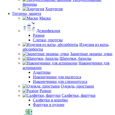
финиры
Хирургия
Гигиена, защита
Маски
Дезинфекция
Разное
Слепки, протезы
Изделия из ваты,
абсорбенты
Защитные экраны, очки
Шапочки, бахилы
Наконечники для
аспирации
Адаптеры
Наконечники для пылесоса
Наконечники для слюноотсоса
Одежда, простыни
Разное
Салфетки, фартуки
Салфетки в коробке
Фартуки в рулоне