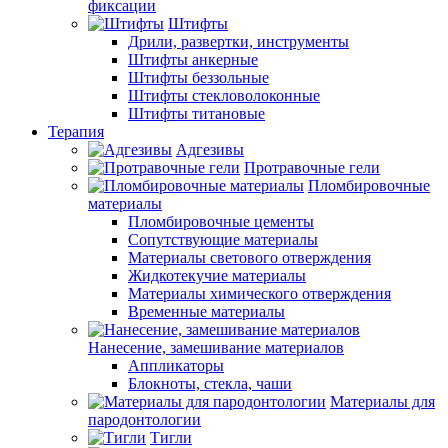
фиксации
Штифты
Дрили, развертки, инструменты
Штифты анкерные
Штифты беззольные
Штифты стекловолоконные
Штифты титановые
Терапия
Адгезивы
Протравочные гели
Пломбировочные
материалы
Пломбировочные цементы
Сопутствующие материалы
Материалы светового отверждения
Жидкотекучие материалы
Материалы химического отверждения
Временные материалы
Нанесение, замешивание материалов
Аппликаторы
Блокноты, стекла, чаши
Материалы для
пародонтологии
Тигли