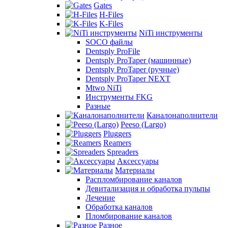
Gates
H-Files
K-Files
NiTi инструменты
SOCO файлы
Dentsply ProFile
Dentsply ProTaper (машинные)
Dentsply ProTaper (ручные)
Dentsply ProTaper NEXT
Mtwo NiTi
Инструменты FKG
Разные
Каналонаполнители
Peeso (Largo)
Pluggers
Reamers
Spreaders
Аксессуары
Материалы
Распломбирование каналов
Девитализация и обработка пульпы
Лечение
Обработка каналов
Пломбирование каналов
Разное