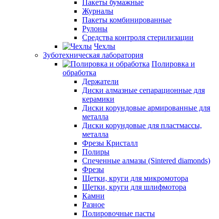
Пакеты бумажные
Журналы
Пакеты комбинированные
Рулоны
Средства контроля стерилизации
Чехлы
Зуботехническая лаборатория
Полировка и
обработка
Держатели
Диски алмазные сепарационные для
керамики
Диски корундовые армированные для
металла
Диски корундовые для пластмассы,
металла
Фрезы Кристалл
Полиры
Спеченные алмазы (Sintered diamonds)
Фрезы
Щетки, круги для микромотора
Щетки, круги для шлифмотора
Камни
Разное
Полировочные пасты