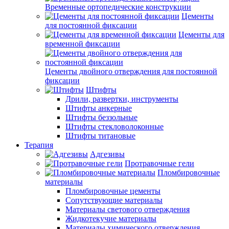
Временные ортопедические конструкции
Цементы
для постоянной фиксации
Цементы для
временной фиксации
Цементы двойного отверждения для постоянной
фиксации
Штифты
Дрили, развертки, инструменты
Штифты анкерные
Штифты беззольные
Штифты стекловолоконные
Штифты титановые
Терапия
Адгезивы
Протравочные гели
Пломбировочные
материалы
Пломбировочные цементы
Сопутствующие материалы
Материалы светового отверждения
Жидкотекучие материалы
Материалы химического отверждения