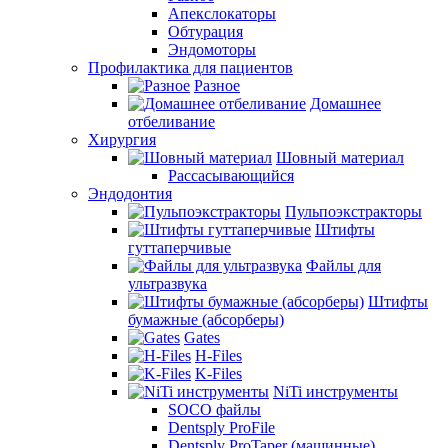
Апекслокаторы
Обтурация
Эндомоторы
Профилактика для пациентов
Разное
Домашнее
отбеливание
Хирургия
Шовный материал
Рассасывающийся
Эндодонтия
Пульпоэкстракторы
Штифты
гуттаперчивые
Файлы для
ультразвука
Штифты
бумажные (абсорберы)
Gates
H-Files
K-Files
NiTi инструменты
SOCO файлы
Dentsply ProFile
Dentsply ProTaper (машинные)