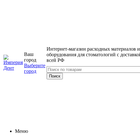
Интернет-магазин расходных материалов и
Ваш
оборудования для стоматологий с доставко
город
всей РФ
Выберите
город
Меню