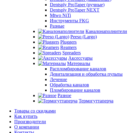
Dentsply ProTaper (ручные)
Dentsply ProTaper NEXT
Mtwo NiTi
Инструменты FKG
Разные
Каналонаполнители
Peeso (Largo)
Pluggers
Reamers
Spreaders
Аксессуары
Материалы
Распломбирование каналов
Девитализация и обработка пульпы
Лечение
Обработка каналов
Пломбирование каналов
Разное
Термогуттаперча
Товары со скидками
Как купить
Производители
О компании
Контакты