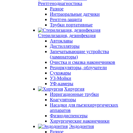
Рентгенодиагностика
Разное
Интраоральные датчики
Рентген-защита
Трубки портативные
Стерилизация, дезинфекция
Автоклавы
Дистилляторы
Запечатывающие устройства
(ламинаторы)
Очистка и смазка наконечников
Рециркуляторы, облучатели
Сухожары
УЗ-Мойки
УФ-камеры
Хирургия
Ирригационные трубки
Коагуляторы
Насадки для пьезохирургических
аппаратов
Физиодиспенсеры
Хирургические наконечники
Эндодонтия
Разное