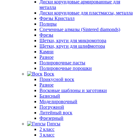
Диски корундовые армированные для
металла
Диски корундовые для пластмассы, металла
Фрезы Кристалл
Полиры
Спеченные алмазы (Sintered diamonds)
Фрезы
Щетки, круги для микромотора
Щетки, круги для шлифмотора
Камни
Разное
Полировочные пасты
Полировочные порошки
Воск
Прикусной воск
Разное
Восковые шаблоны и заготовки
Базисный
Моделировочный
Погружной
Литейный воск
Фрезерный
Гипсы
2 класс
3 класс