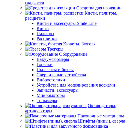
гладкости
Средства для изоляции
Кисти, палитры,
расцветки
Кисти и аксессуары Smile Line
Кисти
Палитры
Расцветки
Кюветы, бюгеля
Трегеры
Оборудование
Вакуумформеры
Горелки
Пылесосы и боксы
Сверлильные устройства
Вибростолики
Устройства для моделирования восками
Запчасти, аксессуары
Микромоторы
Триммеры
Окклюдаторы,
артикуляторы
Паковочные материалы
Штифты (пины), сверла