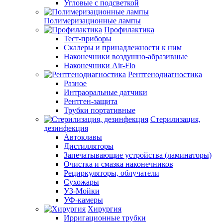
Угловые с подсветкой
Полимеризационные лампы
Профилактика
Тест-приборы
Скалеры и принадлежности к ним
Наконечники воздушно-абразивные
Наконечники Air-Flo
Рентгенодиагностика
Разное
Интраоральные датчики
Рентген-защита
Трубки портативные
Стерилизация,
дезинфекция
Автоклавы
Дистилляторы
Запечатывающие устройства (ламинаторы)
Очистка и смазка наконечников
Рециркуляторы, облучатели
Сухожары
УЗ-Мойки
УФ-камеры
Хирургия
Ирригационные трубки