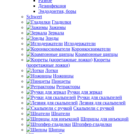
Разное
Дезинфекция
Эндодонтия, боры
Schwert
Гладилки
Зажимы
Зеркала
Зонды
Иглодержатели
Коронкосниматели
Крампонные щипцы
Кюреты
(кюретажные ложки)
Лотки
Ножницы
Пинцеты
Ретракторы
Ручки для зеркал
Ручки для скальпелей
Лезвия для скальпелей
Скальпели с ручкой
Шпатели
Шприцы для инъекций
Штопфер-гладилки
Щипцы