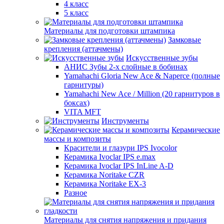
4 класс
5 класс
Материалы для подготовки штампика
Замковые
крепления (аттачмены)
Искусственные зубы
АНИС Зубы 2-х слойные в бобинах
Yamahachi Gloria New Ace & Naperce (полные
гарнитуры)
Yamahachi New Ace / Million (20 гарнитуров в
боксах)
VITA MFT
Инструменты
Керамические
массы и композиты
Красители и глазури IPS Ivocolor
Керамика Ivoclar IPS e.max
Керамика Ivoclar IPS InLine A-D
Керамика Noritake CZR
Керамика Noritake EX-3
Разное
Материалы для снятия напряжения и придания