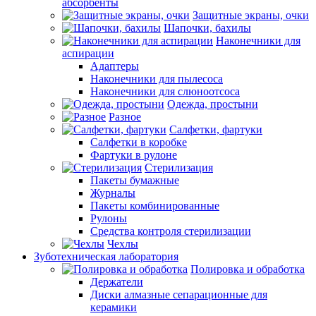
абсорбенты
Защитные экраны, очки
Шапочки, бахилы
Наконечники для
аспирации
Адаптеры
Наконечники для пылесоса
Наконечники для слюноотсоса
Одежда, простыни
Разное
Салфетки, фартуки
Салфетки в коробке
Фартуки в рулоне
Стерилизация
Пакеты бумажные
Журналы
Пакеты комбинированные
Рулоны
Средства контроля стерилизации
Чехлы
Зуботехническая лаборатория
Полировка и обработка
Держатели
Диски алмазные сепарационные для
керамики