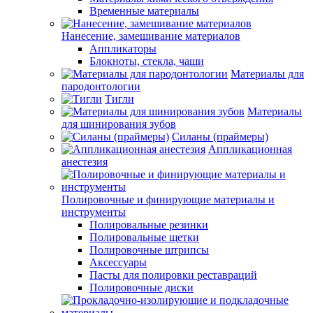
Временные материалы
Нанесение, замешивание материалов
Аппликаторы
Блокноты, стекла, чаши
Материалы для
пародонтологии
Тигли
Материалы
для шинирования зубов
Силаны (праймеры)
Аппликационная
анестезия
Полировочные и финирующие материалы и
инструменты
Полировальные резинки
Полировальные щетки
Полировочные штрипсы
Аксессуары
Пасты для полировки реставраций
Полировочные диски