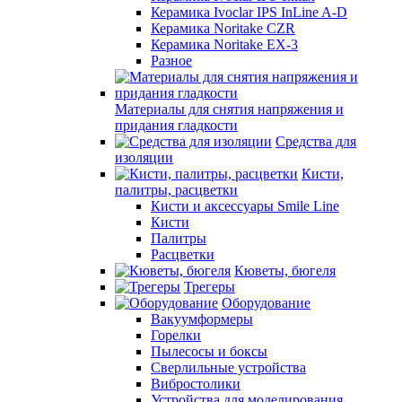
Керамика Ivoclar IPS InLine A-D
Керамика Noritake CZR
Керамика Noritake EX-3
Разное
Материалы для снятия напряжения и
придания гладкости
Средства для
изоляции
Кисти,
палитры, расцветки
Кисти и аксессуары Smile Line
Кисти
Палитры
Расцветки
Кюветы, бюгеля
Трегеры
Оборудование
Вакуумформеры
Горелки
Пылесосы и боксы
Сверлильные устройства
Вибростолики
Устройства для моделирования