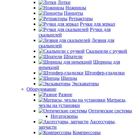
Лотки
Ножницы
Пинцеты
Ретракторы
Ручки для зеркал
Ручки для
скальпелей
Лезвия для
скальпелей
Скальпели с ручкой
Шпатели
Шприцы для
инъекций
Штопфер-гладилки
Щипцы
Экскаваторы
Оборудование
Разное
Матрасы,
чехлы на установки
Оптические системы
Негатоскопы
Аксессуары,
запчасти
Компрессоры