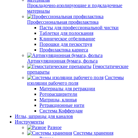
Прокладочно-изолирующие и подкладочные
материалы
Профессиональная профилактика
Пасты для профессиональной чистки
Таблетки для полоскания
Клиническое отбеливание
Порошки для пескоструя
Профилактика кариеса
Артикуляционная бумага, фольга
Гемостатические
препараты
Системы
изоляции рабочего поля
Материалы для ретракции
Роторасширители
Матрицы, клинья
Ретракционные нити
Система Коффердам
Иглы, шприцы для каналов
Инструменты
Разное
Системы хранения