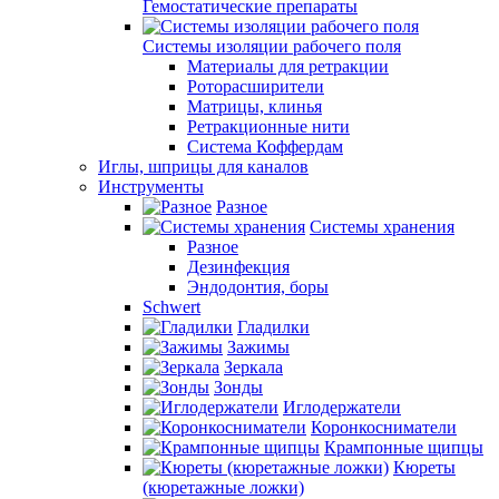
Гемостатические препараты
Системы изоляции рабочего поля
Материалы для ретракции
Роторасширители
Матрицы, клинья
Ретракционные нити
Система Коффердам
Иглы, шприцы для каналов
Инструменты
Разное
Системы хранения
Разное
Дезинфекция
Эндодонтия, боры
Schwert
Гладилки
Зажимы
Зеркала
Зонды
Иглодержатели
Коронкосниматели
Крампонные щипцы
Кюреты
(кюретажные ложки)