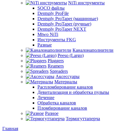
NiTi инструменты
SOCO файлы
Dentsply ProFile
Dentsply ProTaper (машинные)
Dentsply ProTaper (ручные)
Dentsply ProTaper NEXT
Mtwo NiTi
Инструменты FKG
Разные
Каналонаполнители
Peeso (Largo)
Pluggers
Reamers
Spreaders
Аксессуары
Материалы
Распломбирование каналов
Девитализация и обработка пульпы
Лечение
Обработка каналов
Пломбирование каналов
Разное
Термогуттаперча
Главная