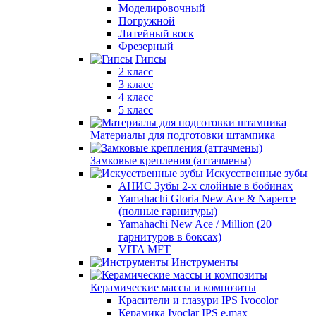
Моделировочный
Погружной
Литейный воск
Фрезерный
Гипсы
2 класс
3 класс
4 класс
5 класс
Материалы для подготовки штампика
Замковые крепления (аттачмены)
Искусственные зубы
АНИС Зубы 2-х слойные в бобинах
Yamahachi Gloria New Ace & Naperce
(полные гарнитуры)
Yamahachi New Ace / Million (20
гарнитуров в боксах)
VITA MFT
Инструменты
Керамические массы и композиты
Красители и глазури IPS Ivocolor
Керамика Ivoclar IPS e.max