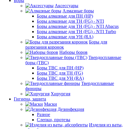
Боры
Аксессуары
Алмазные боры
Боры алмазные для ПН (HP)
Боры алмазные для ТН (FG) - NTI
Боры алмазные для ТН (FG) - NTI Abacus
Боры алмазные для ТН (FG) - NTI Turbo
Боры алмазные для УН (RA)
Боры для
разрезания коронок
Наборы боров
Твердосплавные
боры (ТВС)
Боры ТВС для ПН (HP)
Боры ТВС для ТН (FG)
Боры ТВС для УН (RA)
Твердосплавные
финиры
Хирургия
Гигиена, защита
Маски
Дезинфекция
Разное
Слепки, протезы
Изделия из ваты,