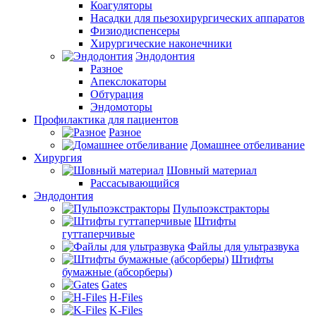
Коагуляторы
Насадки для пьезохирургических аппаратов
Физиодиспенсеры
Хирургические наконечники
Эндодонтия
Разное
Апекслокаторы
Обтурация
Эндомоторы
Профилактика для пациентов
Разное
Домашнее отбеливание
Хирургия
Шовный материал
Рассасывающийся
Эндодонтия
Пульпоэкстракторы
Штифты
гуттаперчивые
Файлы для ультразвука
Штифты
бумажные (абсорберы)
Gates
H-Files
K-Files