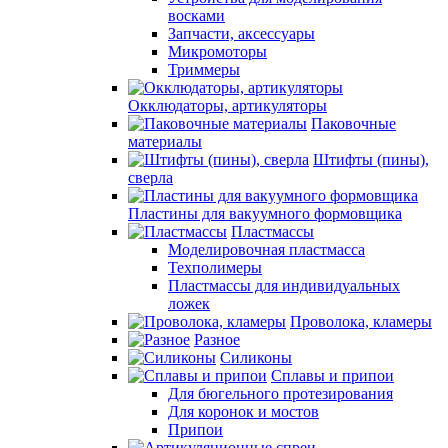
восками
Запчасти, аксессуары
Микромоторы
Триммеры
Окклюдаторы, артикуляторы
Паковочные
материалы
Штифты (пины),
сверла
Пластины для вакуумного формовщика
Пластмассы
Моделировочная пластмасса
Техполимеры
Пластмассы для индивидуальных
ложек
Проволока, кламеры
Разное
Силиконы
Сплавы и припои
Для бюгельного протезирования
Для коронок и мостов
Припои