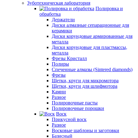
Зуботехническая лаборатория
Полировка и
обработка
Держатели
Диски алмазные сепарационные для
керамики
Диски корундовые армированные для
металла
Диски корундовые для пластмассы,
металла
Фрезы Кристалл
Полиры
Спеченные алмазы (Sintered diamonds)
Фрезы
Щетки, круги для микромотора
Щетки, круги для шлифмотора
Камни
Разное
Полировочные пасты
Полировочные порошки
Воск
Прикусной воск
Разное
Восковые шаблоны и заготовки
Базисный