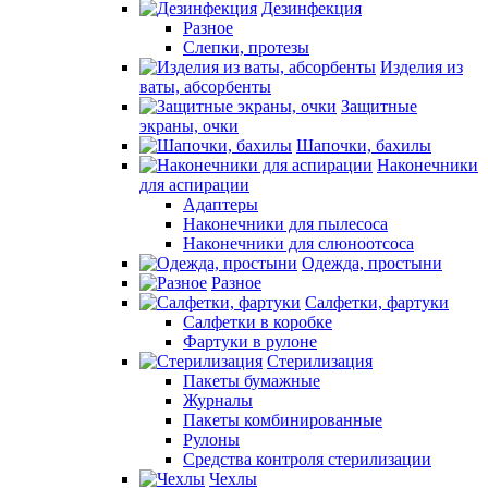
Дезинфекция
Разное
Слепки, протезы
Изделия из
ваты, абсорбенты
Защитные
экраны, очки
Шапочки, бахилы
Наконечники
для аспирации
Адаптеры
Наконечники для пылесоса
Наконечники для слюноотсоса
Одежда, простыни
Разное
Салфетки, фартуки
Салфетки в коробке
Фартуки в рулоне
Стерилизация
Пакеты бумажные
Журналы
Пакеты комбинированные
Рулоны
Средства контроля стерилизации
Чехлы