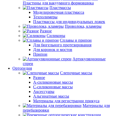
Пластины для вакуумного формовщика
Пластмассы
Моделировочная пластмасса
Техполимеры
Пластмассы для индивидуальных ложек
Проволока, кламеры
Разное
Силиконы
Сплавы и припои
Для бюгельного протезирования
Для коронок и мостов
Припои
Артикуляционные
спреи
Ортопедия
Слепочные массы
Разное
А-силиконовые массы
С-силиконовые массы
Аксессуары
Альгинатные массы
Материалы для регистрации прикуса
Материалы для
перебазировки