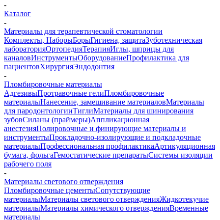
-
Каталог
-
Материалы для терапевтической стоматологии
Комплекты, Наборы
Боры
Гигиена, защита
Зуботехническая
лаборатория
Ортопедия
Терапия
Иглы, шприцы для
каналов
Инструменты
Оборудование
Профилактика для
пациентов
Хирургия
Эндодонтия
-
Пломбировочные материалы
Адгезивы
Протравочные гели
Пломбировочные
материалы
Нанесение, замешивание материалов
Материалы
для пародонтологии
Тигли
Материалы для шинирования
зубов
Силаны (праймеры)
Аппликационная
анестезия
Полировочные и финирующие материалы и
инструменты
Прокладочно-изолирующие и подкладочные
материалы
Профессиональная профилактика
Артикуляционная
бумага, фольга
Гемостатические препараты
Системы изоляции
рабочего поля
-
Материалы светового отверждения
Пломбировочные цементы
Сопутствующие
материалы
Материалы светового отверждения
Жидкотекучие
материалы
Материалы химического отверждения
Временные
материалы