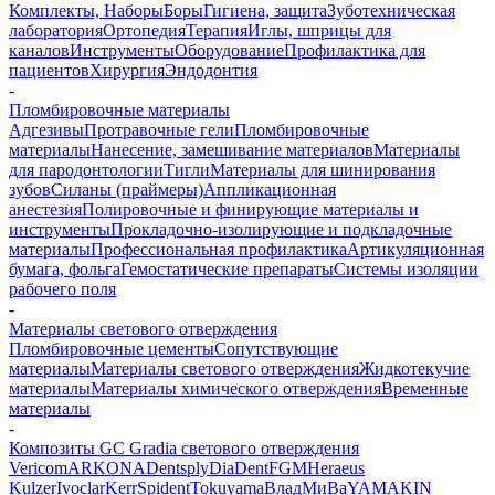
Комплекты, Наборы
Боры
Гигиена, защита
Зуботехническая
лаборатория
Ортопедия
Терапия
Иглы, шприцы для
каналов
Инструменты
Оборудование
Профилактика для
пациентов
Хирургия
Эндодонтия
-
Пломбировочные материалы
Адгезивы
Протравочные гели
Пломбировочные
материалы
Нанесение, замешивание материалов
Материалы
для пародонтологии
Тигли
Материалы для шинирования
зубов
Силаны (праймеры)
Аппликационная
анестезия
Полировочные и финирующие материалы и
инструменты
Прокладочно-изолирующие и подкладочные
материалы
Профессиональная профилактика
Артикуляционная
бумага, фольга
Гемостатические препараты
Системы изоляции
рабочего поля
-
Материалы светового отверждения
Пломбировочные цементы
Сопутствующие
материалы
Материалы светового отверждения
Жидкотекучие
материалы
Материалы химического отверждения
Временные
материалы
-
Композиты GC Gradia светового отверждения
Vericom
ARKONA
Dentsply
DiaDent
FGM
Heraeus
Kulzer
Ivoclar
Kerr
Spident
Tokuyama
ВладМиВа
YAMAKIN