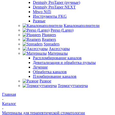
Dentsply ProTaper (ручные)
Dentsply ProTaper NEXT
Mtwo NiTi
Инструменты FKG
Разные
Каналонаполнители
Peeso (Largo)
Pluggers
Reamers
Spreaders
Аксессуары
Материалы
Распломбирование каналов
Девитализация и обработка пульпы
Лечение
Обработка каналов
Пломбирование каналов
Разное
Термогуттаперча
Главная
-
Каталог
-
Материалы для терапевтической стоматологии