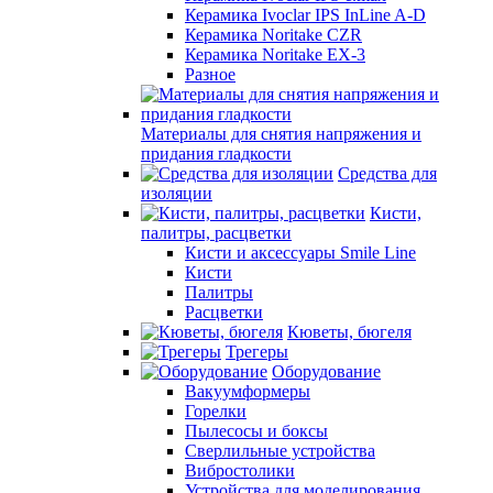
Керамика Ivoclar IPS InLine A-D
Керамика Noritake CZR
Керамика Noritake EX-3
Разное
Материалы для снятия напряжения и
придания гладкости
Средства для
изоляции
Кисти,
палитры, расцветки
Кисти и аксессуары Smile Line
Кисти
Палитры
Расцветки
Кюветы, бюгеля
Трегеры
Оборудование
Вакуумформеры
Горелки
Пылесосы и боксы
Сверлильные устройства
Вибростолики
Устройства для моделирования