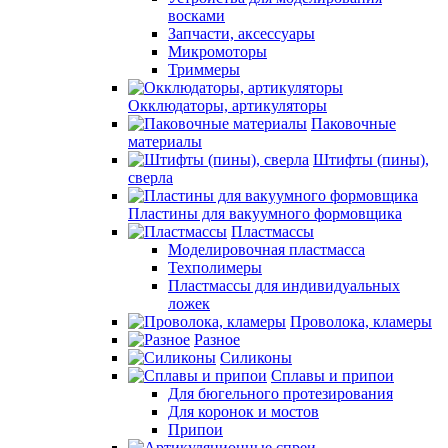
восками
Запчасти, аксессуары
Микромоторы
Триммеры
Окклюдаторы, артикуляторы
Паковочные
материалы
Штифты (пины),
сверла
Пластины для вакуумного формовщика
Пластмассы
Моделировочная пластмасса
Техполимеры
Пластмассы для индивидуальных
ложек
Проволока, кламеры
Разное
Силиконы
Сплавы и припои
Для бюгельного протезирования
Для коронок и мостов
Припои