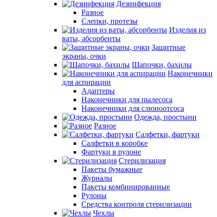
Дезинфекция
Разное
Слепки, протезы
Изделия из
ваты, абсорбенты
Защитные
экраны, очки
Шапочки, бахилы
Наконечники
для аспирации
Адаптеры
Наконечники для пылесоса
Наконечники для слюноотсоса
Одежда, простыни
Разное
Салфетки, фартуки
Салфетки в коробке
Фартуки в рулоне
Стерилизация
Пакеты бумажные
Журналы
Пакеты комбинированные
Рулоны
Средства контроля стерилизации
Чехлы