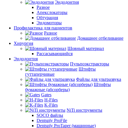
Эндодонтия
Разное
Апекслокаторы
Обтурация
Эндомоторы
Профилактика для пациентов
Разное
Домашнее отбеливание
Хирургия
Шовный материал
Рассасывающийся
Эндодонтия
Пульпоэкстракторы
Штифты
гуттаперчивые
Файлы для ультразвука
Штифты
бумажные (абсорберы)
Gates
H-Files
K-Files
NiTi инструменты
SOCO файлы
Dentsply ProFile
Dentsply ProTaper (машинные)