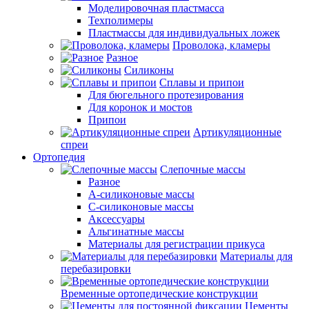
Моделировочная пластмасса
Техполимеры
Пластмассы для индивидуальных ложек
Проволока, кламеры
Разное
Силиконы
Сплавы и припои
Для бюгельного протезирования
Для коронок и мостов
Припои
Артикуляционные
спреи
Ортопедия
Слепочные массы
Разное
А-силиконовые массы
С-силиконовые массы
Аксессуары
Альгинатные массы
Материалы для регистрации прикуса
Материалы для
перебазировки
Временные ортопедические конструкции
Цементы