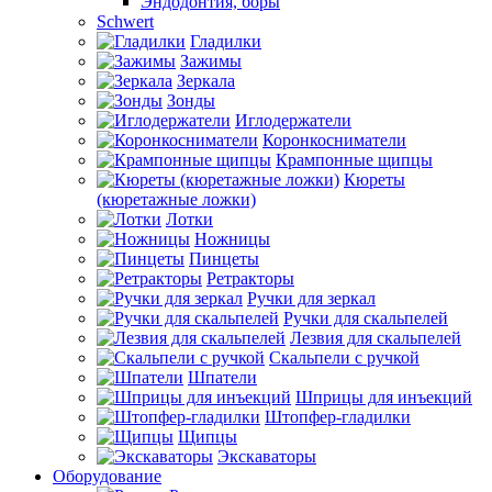
Эндодонтия, боры
Schwert
Гладилки
Зажимы
Зеркала
Зонды
Иглодержатели
Коронкосниматели
Крампонные щипцы
Кюреты
(кюретажные ложки)
Лотки
Ножницы
Пинцеты
Ретракторы
Ручки для зеркал
Ручки для скальпелей
Лезвия для скальпелей
Скальпели с ручкой
Шпатели
Шприцы для инъекций
Штопфер-гладилки
Щипцы
Экскаваторы
Оборудование