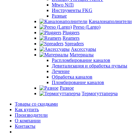
Mtwo NiTi
Инструменты FKG
Разные
Каналонаполнители
Peeso (Largo)
Pluggers
Reamers
Spreaders
Аксессуары
Материалы
Распломбирование каналов
Девитализация и обработка пульпы
Лечение
Обработка каналов
Пломбирование каналов
Разное
Термогуттаперча
Товары со скидками
Как купить
Производители
О компании
Контакты