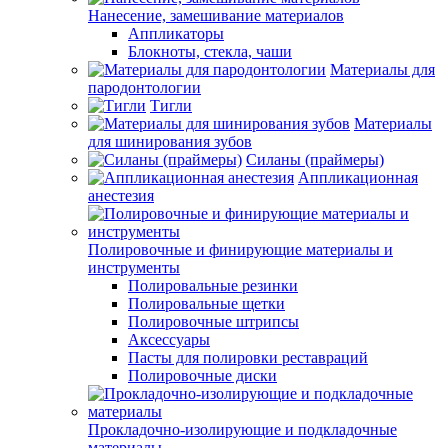
Нанесение, замешивание материалов
Аппликаторы
Блокноты, стекла, чаши
Материалы для
пародонтологии
Тигли
Материалы
для шинирования зубов
Силаны (праймеры)
Аппликационная
анестезия
Полировочные и финирующие материалы и
инструменты
Полировальные резинки
Полировальные щетки
Полировочные штрипсы
Аксессуары
Пасты для полировки реставраций
Полировочные диски
Прокладочно-изолирующие и подкладочные
материалы