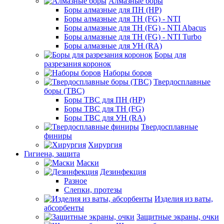
Алмазные боры
Боры алмазные для ПН (HP)
Боры алмазные для ТН (FG) - NTI
Боры алмазные для ТН (FG) - NTI Abacus
Боры алмазные для ТН (FG) - NTI Turbo
Боры алмазные для УН (RA)
Боры для
разрезания коронок
Наборы боров
Твердосплавные
боры (ТВС)
Боры ТВС для ПН (HP)
Боры ТВС для ТН (FG)
Боры ТВС для УН (RA)
Твердосплавные
финиры
Хирургия
Гигиена, защита
Маски
Дезинфекция
Разное
Слепки, протезы
Изделия из ваты,
абсорбенты
Защитные экраны, очки