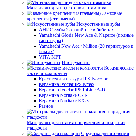
Материалы для подготовки штампика
Замковые
крепления (аттачмены)
Искусственные зубы
АНИС Зубы 2-х слойные в бобинах
Yamahachi Gloria New Ace & Naperce (полные
гарнитуры)
Yamahachi New Ace / Million (20 гарнитуров в
боксах)
VITA MFT
Инструменты
Керамические
массы и композиты
Красители и глазури IPS Ivocolor
Керамика Ivoclar IPS e.max
Керамика Ivoclar IPS InLine A-D
Керамика Noritake CZR
Керамика Noritake EX-3
Разное
Материалы для снятия напряжения и придания
гладкости
Средства для изоляции