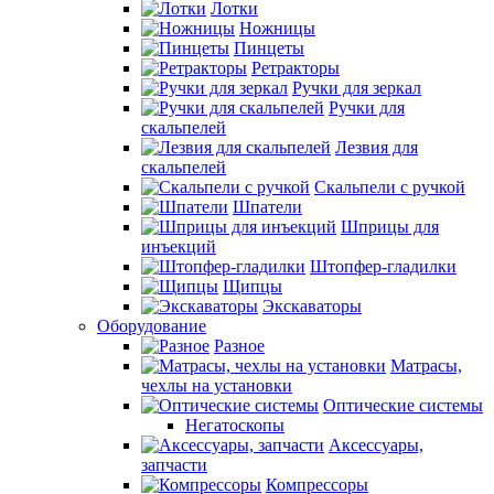
Лотки
Ножницы
Пинцеты
Ретракторы
Ручки для зеркал
Ручки для
скальпелей
Лезвия для
скальпелей
Скальпели с ручкой
Шпатели
Шприцы для
инъекций
Штопфер-гладилки
Щипцы
Экскаваторы
Оборудование
Разное
Матрасы,
чехлы на установки
Оптические системы
Негатоскопы
Аксессуары,
запчасти
Компрессоры