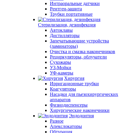
Интраоральные датчики
Рентген-защита
Трубки портативные
Стерилизация, дезинфекция
Автоклавы
Дистилляторы
Запечатывающие устройства
(ламинаторы)
Очистка и смазка наконечников
Рециркуляторы, облучатели
Сухожары
УЗ-Мойки
УФ-камеры
Хирургия
Ирригационные трубки
Коагуляторы
Насадки для пьезохирургических
аппаратов
Физиодиспенсеры
Хирургические наконечники
Эндодонтия
Разное
Апекслокаторы
Обтурация