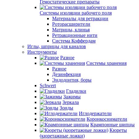
Гемостатические препараты
Системы изоляции рабочего поля
Материалы для ретракции
Роторасширители
Матрицы, клинья
Ретракционные нити
Система Коффердам
Иглы, шприцы для каналов
Инструменты
Разное
Системы хранения
Разное
Дезинфекция
Эндодонтия, боры
Schwert
Гладилки
Зажимы
Зеркала
Зонды
Иглодержатели
Коронкосниматели
Крампонные щипцы
Кюреты
(кюретажные ложки)