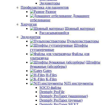
Эндомоторы
Профилактика для пациентов
Разное
Домашнее
отбеливание
Хирургия
Шовный материал
Рассасывающийся
Эндодонтия
Пульпоэкстракторы
Штифты
гуттаперчивые
Файлы для
ультразвука
Штифты
бумажные (абсорберы)
Gates
H-Files
K-Files
NiTi инструменты
SOCO файлы
Dentsply ProFile
Dentsply ProTaper (машинные)
Dentsply ProTaper (ручные)
Dentsply ProTaper NEXT