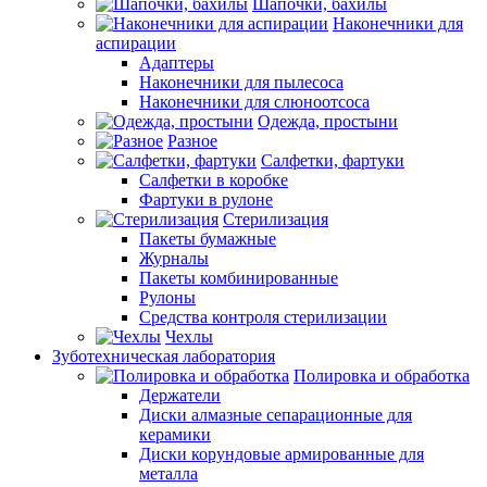
Шапочки, бахилы
Наконечники для
аспирации
Адаптеры
Наконечники для пылесоса
Наконечники для слюноотсоса
Одежда, простыни
Разное
Салфетки, фартуки
Салфетки в коробке
Фартуки в рулоне
Стерилизация
Пакеты бумажные
Журналы
Пакеты комбинированные
Рулоны
Средства контроля стерилизации
Чехлы
Зуботехническая лаборатория
Полировка и обработка
Держатели
Диски алмазные сепарационные для
керамики
Диски корундовые армированные для
металла