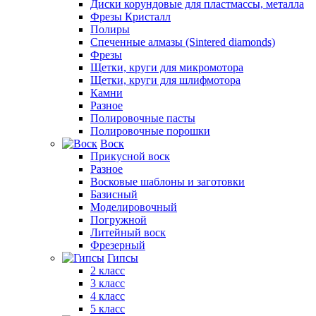
Диски корундовые для пластмассы, металла
Фрезы Кристалл
Полиры
Спеченные алмазы (Sintered diamonds)
Фрезы
Щетки, круги для микромотора
Щетки, круги для шлифмотора
Камни
Разное
Полировочные пасты
Полировочные порошки
Воск
Прикусной воск
Разное
Восковые шаблоны и заготовки
Базисный
Моделировочный
Погружной
Литейный воск
Фрезерный
Гипсы
2 класс
3 класс
4 класс
5 класс