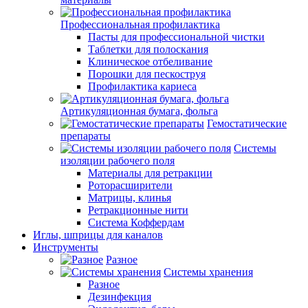
Профессиональная профилактика
Пасты для профессиональной чистки
Таблетки для полоскания
Клиническое отбеливание
Порошки для пескоструя
Профилактика кариеса
Артикуляционная бумага, фольга
Гемостатические
препараты
Системы
изоляции рабочего поля
Материалы для ретракции
Роторасширители
Матрицы, клинья
Ретракционные нити
Система Коффердам
Иглы, шприцы для каналов
Инструменты
Разное
Системы хранения
Разное
Дезинфекция