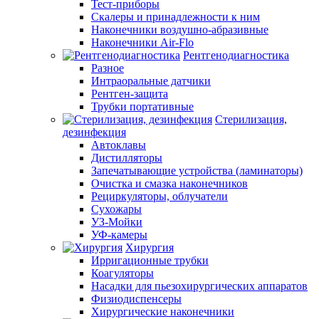
Тест-приборы
Скалеры и принадлежности к ним
Наконечники воздушно-абразивные
Наконечники Air-Flo
Рентгенодиагностика
Разное
Интраоральные датчики
Рентген-защита
Трубки портативные
Стерилизация,
дезинфекция
Автоклавы
Дистилляторы
Запечатывающие устройства (ламинаторы)
Очистка и смазка наконечников
Рециркуляторы, облучатели
Сухожары
УЗ-Мойки
УФ-камеры
Хирургия
Ирригационные трубки
Коагуляторы
Насадки для пьезохирургических аппаратов
Физиодиспенсеры
Хирургические наконечники