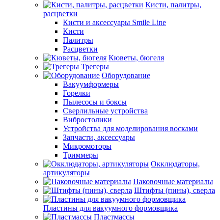
Кисти, палитры,
расцветки
Кисти и аксессуары Smile Line
Кисти
Палитры
Расцветки
Кюветы, бюгеля
Трегеры
Оборудование
Вакуумформеры
Горелки
Пылесосы и боксы
Сверлильные устройства
Вибростолики
Устройства для моделирования восками
Запчасти, аксессуары
Микромоторы
Триммеры
Окклюдаторы,
артикуляторы
Паковочные материалы
Штифты (пины), сверла
Пластины для вакуумного формовщика
Пластмассы