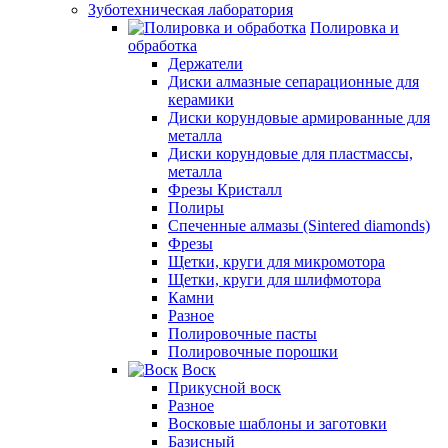
Зуботехническая лаборатория
Полировка и
обработка
Держатели
Диски алмазные сепарационные для
керамики
Диски корундовые армированные для
металла
Диски корундовые для пластмассы,
металла
Фрезы Кристалл
Полиры
Спеченные алмазы (Sintered diamonds)
Фрезы
Щетки, круги для микромотора
Щетки, круги для шлифмотора
Камни
Разное
Полировочные пасты
Полировочные порошки
Воск
Прикусной воск
Разное
Восковые шаблоны и заготовки
Базисный