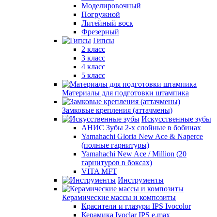
Моделировочный
Погружной
Литейный воск
Фрезерный
Гипсы
2 класс
3 класс
4 класс
5 класс
Материалы для подготовки штампика
Замковые крепления (аттачмены)
Искусственные зубы
АНИС Зубы 2-х слойные в бобинах
Yamahachi Gloria New Ace & Naperce
(полные гарнитуры)
Yamahachi New Ace / Million (20
гарнитуров в боксах)
VITA MFT
Инструменты
Керамические массы и композиты
Красители и глазури IPS Ivocolor
Керамика Ivoclar IPS e.max